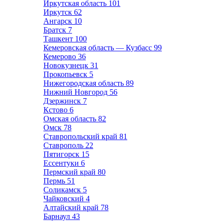
Иркутская область
101
Иркутск
62
Ангарск
10
Братск
7
Ташкент
100
Кемеровская область — Кузбасс
99
Кемерово
36
Новокузнецк
31
Прокопьевск
5
Нижегородская область
89
Нижний Новгород
56
Дзержинск
7
Кстово
6
Омская область
82
Омск
78
Ставропольский край
81
Ставрополь
22
Пятигорск
15
Ессентуки
6
Пермский край
80
Пермь
51
Соликамск
5
Чайковский
4
Алтайский край
78
Барнаул
43