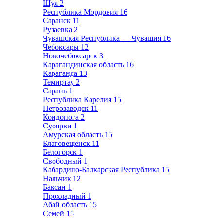
Шуя
2
Республика Мордовия
16
Саранск
11
Рузаевка
2
Чувашская Республика — Чувашия
16
Чебоксары
12
Новочебоксарск
3
Карагандинская область
16
Караганда
13
Темиртау
2
Сарань
1
Республика Карелия
15
Петрозаводск
11
Кондопога
2
Суоярви
1
Амурская область
15
Благовещенск
11
Белогорск
1
Свободный
1
Кабардино-Балкарская Республика
15
Нальчик
12
Баксан
1
Прохладный
1
Абай область
15
Семей
15