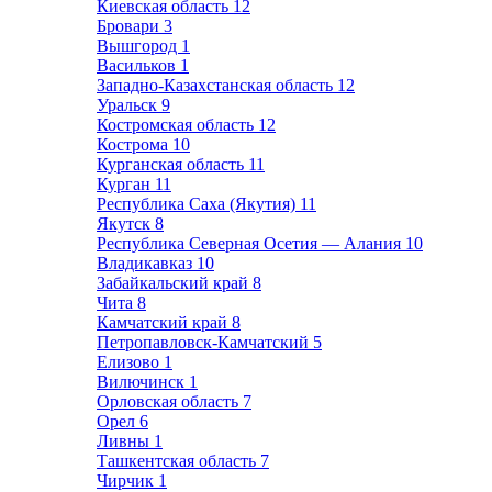
Киевская область
12
Бровари
3
Вышгород
1
Васильков
1
Западно-Казахстанская область
12
Уральск
9
Костромская область
12
Кострома
10
Курганская область
11
Курган
11
Республика Саха (Якутия)
11
Якутск
8
Республика Северная Осетия — Алания
10
Владикавказ
10
Забайкальский край
8
Чита
8
Камчатский край
8
Петропавловск-Камчатский
5
Елизово
1
Вилючинск
1
Орловская область
7
Орел
6
Ливны
1
Ташкентская область
7
Чирчик
1