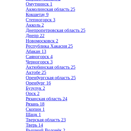
Омутнинск
1
Акмолинская область
25
Кокшетау
9
Степногорск
3
Акколь
2
Днепропетровская область
25
Днепр
22
Новомосковск
2
Республика Хакасия
25
Абакан
13
Саяногорск
4
Черногорск
3
Актюбинская область
25
Актобе
25
Оренбургская область
25
Оренбург
16
Бузулук
2
Орск
2
Рязанская область
24
Рязань
18
Скопин
1
Шацк
1
Тверская область
23
Тверь
14
Вышний Волочёк
2