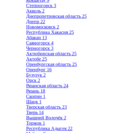
Кокшетау
9
Степногорск
3
Акколь
2
Днепропетровская область
25
Днепр
22
Новомосковск
2
Республика Хакасия
25
Абакан
13
Саяногорск
4
Черногорск
3
Актюбинская область
25
Актобе
25
Оренбургская область
25
Оренбург
16
Бузулук
2
Орск
2
Рязанская область
24
Рязань
18
Скопин
1
Шацк
1
Тверская область
23
Тверь
14
Вышний Волочёк
2
Торжок
1
Республика Адыгея
22