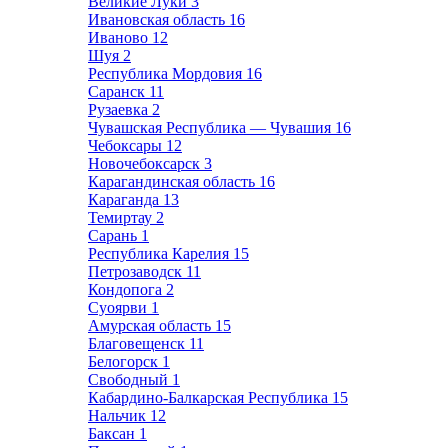
Великие Луки
3
Ивановская область
16
Иваново
12
Шуя
2
Республика Мордовия
16
Саранск
11
Рузаевка
2
Чувашская Республика — Чувашия
16
Чебоксары
12
Новочебоксарск
3
Карагандинская область
16
Караганда
13
Темиртау
2
Сарань
1
Республика Карелия
15
Петрозаводск
11
Кондопога
2
Суоярви
1
Амурская область
15
Благовещенск
11
Белогорск
1
Свободный
1
Кабардино-Балкарская Республика
15
Нальчик
12
Баксан
1