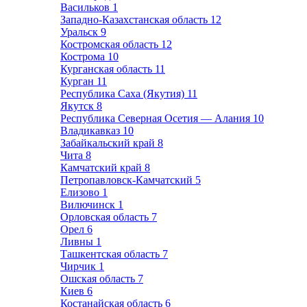
Васильков
1
Западно-Казахстанская область
12
Уральск
9
Костромская область
12
Кострома
10
Курганская область
11
Курган
11
Республика Саха (Якутия)
11
Якутск
8
Республика Северная Осетия — Алания
10
Владикавказ
10
Забайкальский край
8
Чита
8
Камчатский край
8
Петропавловск-Камчатский
5
Елизово
1
Вилючинск
1
Орловская область
7
Орел
6
Ливны
1
Ташкентская область
7
Чирчик
1
Ошская область
7
Киев
6
Костанайская область
6