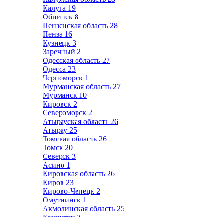
Калуга
19
Обнинск
8
Пензенская область
28
Пенза
16
Кузнецк
3
Заречный
2
Одесская область
27
Одесса
23
Черноморск
1
Мурманская область
27
Мурманск
10
Кировск
2
Североморск
2
Атырауская область
26
Атырау
25
Томская область
26
Томск
20
Северск
3
Асино
1
Кировская область
26
Киров
23
Кирово-Чепецк
2
Омутнинск
1
Акмолинская область
25