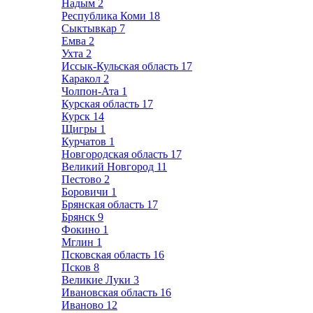
Надым
2
Республика Коми
18
Сыктывкар
7
Емва
2
Ухта
2
Иссык-Кульская область
17
Каракол
2
Чолпон-Ата
1
Курская область
17
Курск
14
Щигры
1
Курчатов
1
Новгородская область
17
Великий Новгород
11
Пестово
2
Боровичи
1
Брянская область
17
Брянск
9
Фокино
1
Мглин
1
Псковская область
16
Псков
8
Великие Луки
3
Ивановская область
16
Иваново
12