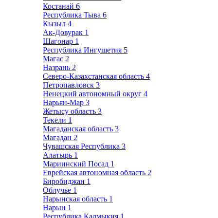
Костанай
6
Республика Тыва
6
Кызыл
4
Ак-Довурак
1
Шагонар
1
Республика Ингушетия
5
Магас
2
Назрань
2
Северо-Казахстанская область
4
Петропавловск
3
Ненецкий автономный округ
4
Нарьян-Мар
3
Жетысу область
3
Текели
1
Магаданская область
3
Магадан
2
Чувашская Республика
3
Алатырь
1
Мариинский Посад
1
Еврейская автономная область
2
Биробиджан
1
Облучье
1
Нарынская область
1
Нарын
1
Республика Калмыкия
1