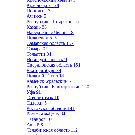
Красноярск
128
Норильск
7
Ачинск
5
Республика Татарстан
161
Казань
83
Набережные Челны
18
Нижнекамск
5
Самарская область
157
Самара
97
Тольятти
34
Новокуйбышевск
9
Свердловская область
151
Екатеринбург
84
Нижний Тагил
14
Каменск-Уральский
7
Республика Башкортостан
150
Уфа
91
Стерлитамак
10
Салават
5
Ростовская область
141
Ростов-на-Дону
84
Таганрог
10
Аксай
8
Челябинская область
112