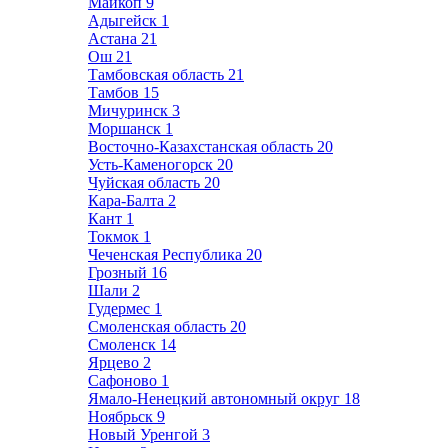
Майкоп
9
Адыгейск
1
Астана
21
Ош
21
Тамбовская область
21
Тамбов
15
Мичуринск
3
Моршанск
1
Восточно-Казахстанская область
20
Усть-Каменогорск
20
Чуйская область
20
Кара-Балта
2
Кант
1
Токмок
1
Чеченская Республика
20
Грозный
16
Шали
2
Гудермес
1
Смоленская область
20
Смоленск
14
Ярцево
2
Сафоново
1
Ямало-Ненецкий автономный округ
18
Ноябрьск
9
Новый Уренгой
3