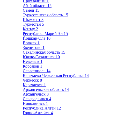
Прохладный
1
Абай область
15
Семей
15
Туркестанская область
15
Шымкент
8
Туркестан
5
Кентау
2
Республика Марий Эл
15
Йошкар-Ола
10
Волжск
1
Звенигово
1
Сахалинская область
15
Южно-Сахалинск
10
Невельск
1
Корсаков
1
Севастополь
14
Карачаево-Черкесская Республика
14
Черкесск
8
Карачаевск
1
Архангельская область
14
Архангельск
8
Северодвинск
4
Новодвинск
1
Республика Алтай
12
Горно-Алтайск
4