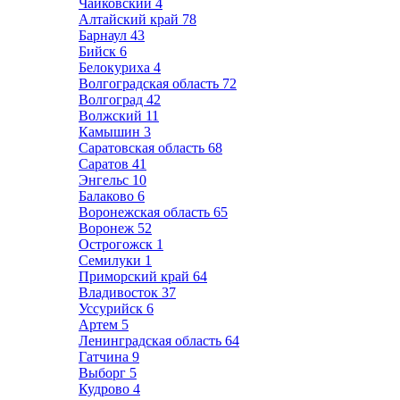
Чайковский
4
Алтайский край
78
Барнаул
43
Бийск
6
Белокуриха
4
Волгоградская область
72
Волгоград
42
Волжский
11
Камышин
3
Саратовская область
68
Саратов
41
Энгельс
10
Балаково
6
Воронежская область
65
Воронеж
52
Острогожск
1
Семилуки
1
Приморский край
64
Владивосток
37
Уссурийск
6
Артем
5
Ленинградская область
64
Гатчина
9
Выборг
5
Кудрово
4