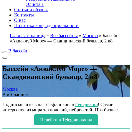
Элиста
1
Статьи и обзоры
Контакты
О нас
Политика конфиденциальности
Главная страница
»
Все бассейны
»
Москва
»
Бассейн
«Акваклуб Море» — Скандинавский бульвар, 2 к8
В бассейн
Бассейн «Акваклуб Море» —
Скандинавский бульвар, 2 к8
Москва
В избранное
Подписывайтесь на Telegram-канал
Генережка
! Самое
интересное из мира технологий, нейросетей, IT и бизнеса.
Перейти в Telegram канал