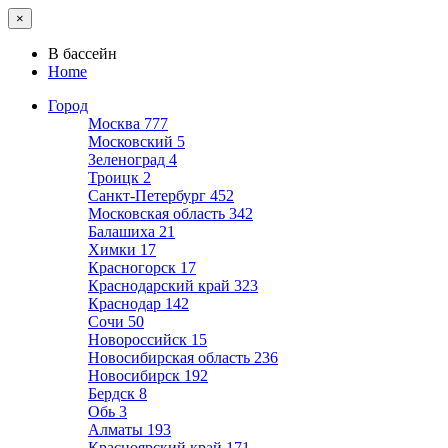
×
В бассейн
Home
Город
Москва
777
Московский
5
Зеленоград
4
Троицк
2
Санкт-Петербург
452
Московская область
342
Балашиха
21
Химки
17
Красногорск
17
Краснодарский край
323
Краснодар
142
Сочи
50
Новороссийск
15
Новосибирская область
236
Новосибирск
192
Бердск
8
Обь
3
Алматы
193
Красноярский край
171