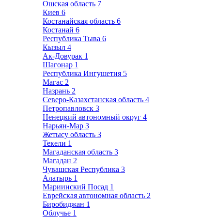
Ошская область
7
Киев
6
Костанайская область
6
Костанай
6
Республика Тыва
6
Кызыл
4
Ак-Довурак
1
Шагонар
1
Республика Ингушетия
5
Магас
2
Назрань
2
Северо-Казахстанская область
4
Петропавловск
3
Ненецкий автономный округ
4
Нарьян-Мар
3
Жетысу область
3
Текели
1
Магаданская область
3
Магадан
2
Чувашская Республика
3
Алатырь
1
Мариинский Посад
1
Еврейская автономная область
2
Биробиджан
1
Облучье
1