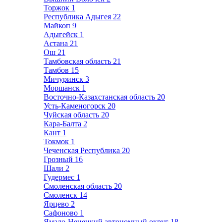
Торжок
1
Республика Адыгея
22
Майкоп
9
Адыгейск
1
Астана
21
Ош
21
Тамбовская область
21
Тамбов
15
Мичуринск
3
Моршанск
1
Восточно-Казахстанская область
20
Усть-Каменогорск
20
Чуйская область
20
Кара-Балта
2
Кант
1
Токмок
1
Чеченская Республика
20
Грозный
16
Шали
2
Гудермес
1
Смоленская область
20
Смоленск
14
Ярцево
2
Сафоново
1
Ямало-Ненецкий автономный округ
18