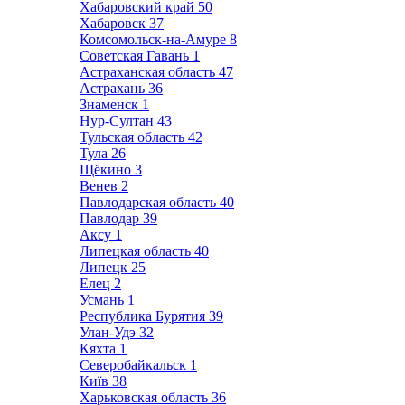
Хабаровский край
50
Хабаровск
37
Комсомольск-на-Амуре
8
Советская Гавань
1
Астраханская область
47
Астрахань
36
Знаменск
1
Нур-Султан
43
Тульская область
42
Тула
26
Щёкино
3
Венев
2
Павлодарская область
40
Павлодар
39
Аксу
1
Липецкая область
40
Липецк
25
Елец
2
Усмань
1
Республика Бурятия
39
Улан-Удэ
32
Кяхта
1
Северобайкальск
1
Київ
38
Харьковская область
36