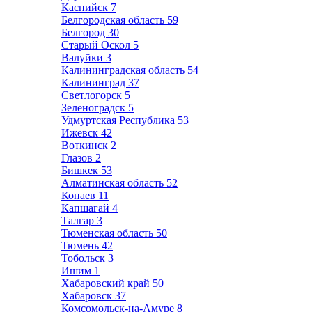
Каспийск
7
Белгородская область
59
Белгород
30
Старый Оскол
5
Валуйки
3
Калининградская область
54
Калининград
37
Светлогорск
5
Зеленоградск
5
Удмуртская Республика
53
Ижевск
42
Воткинск
2
Глазов
2
Бишкек
53
Алматинская область
52
Конаев
11
Капшагай
4
Талгар
3
Тюменская область
50
Тюмень
42
Тобольск
3
Ишим
1
Хабаровский край
50
Хабаровск
37
Комсомольск-на-Амуре
8