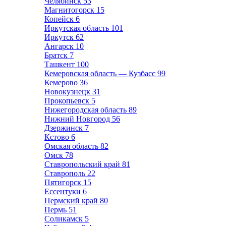
Челябинск
53
Магнитогорск
15
Копейск
6
Иркутская область
101
Иркутск
62
Ангарск
10
Братск
7
Ташкент
100
Кемеровская область — Кузбасс
99
Кемерово
36
Новокузнецк
31
Прокопьевск
5
Нижегородская область
89
Нижний Новгород
56
Дзержинск
7
Кстово
6
Омская область
82
Омск
78
Ставропольский край
81
Ставрополь
22
Пятигорск
15
Ессентуки
6
Пермский край
80
Пермь
51
Соликамск
5