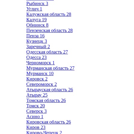
Рыбинск
3
Углич
1
Калужская область
28
Калуга
19
Обнинск
8
Пензенская область
28
Пенза
16
Кузнецк
3
Заречный
2
Одесская область
27
Одесса
23
Черноморск
1
Мурманская область
27
Мурманск
10
Кировск
2
Североморск
2
Атырауская область
26
Атырау
25
Томская область
26
Томск
20
Северск
3
Асино
1
Кировская область
26
Киров
23
Кирово-Чепецк
2