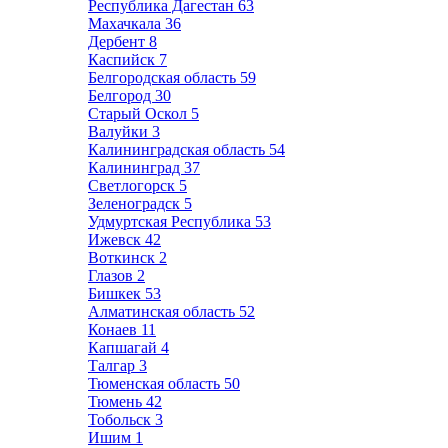
Республика Дагестан
63
Махачкала
36
Дербент
8
Каспийск
7
Белгородская область
59
Белгород
30
Старый Оскол
5
Валуйки
3
Калининградская область
54
Калининград
37
Светлогорск
5
Зеленоградск
5
Удмуртская Республика
53
Ижевск
42
Воткинск
2
Глазов
2
Бишкек
53
Алматинская область
52
Конаев
11
Капшагай
4
Талгар
3
Тюменская область
50
Тюмень
42
Тобольск
3
Ишим
1