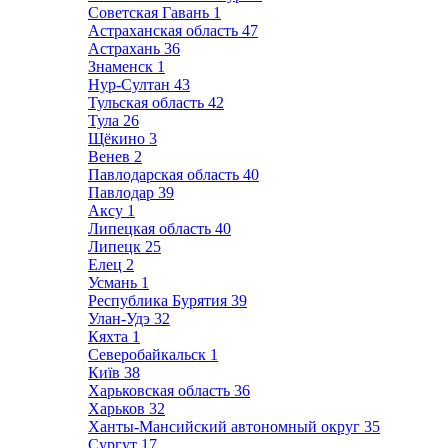
Советская Гавань
1
Астраханская область
47
Астрахань
36
Знаменск
1
Нур-Султан
43
Тульская область
42
Тула
26
Щёкино
3
Венев
2
Павлодарская область
40
Павлодар
39
Аксу
1
Липецкая область
40
Липецк
25
Елец
2
Усмань
1
Республика Бурятия
39
Улан-Удэ
32
Кяхта
1
Северобайкальск
1
Київ
38
Харьковская область
36
Харьков
32
Ханты-Мансийский автономный округ
35
Сургут
17