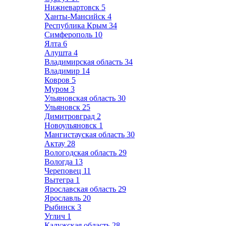
Нижневартовск
5
Ханты-Мансийск
4
Республика Крым
34
Симферополь
10
Ялта
6
Алушта
4
Владимирская область
34
Владимир
14
Ковров
5
Муром
3
Ульяновская область
30
Ульяновск
25
Димитровград
2
Новоульяновск
1
Мангистауская область
30
Актау
28
Вологодская область
29
Вологда
13
Череповец
11
Вытегра
1
Ярославская область
29
Ярославль
20
Рыбинск
3
Углич
1
Калужская область
28