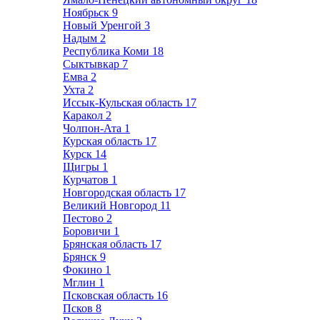
Ноябрьск
9
Новый Уренгой
3
Надым
2
Республика Коми
18
Сыктывкар
7
Емва
2
Ухта
2
Иссык-Кульская область
17
Каракол
2
Чолпон-Ата
1
Курская область
17
Курск
14
Щигры
1
Курчатов
1
Новгородская область
17
Великий Новгород
11
Пестово
2
Боровичи
1
Брянская область
17
Брянск
9
Фокино
1
Мглин
1
Псковская область
16
Псков
8