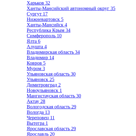
Харьков
32
Ханты-Мансийский автономный округ
35
Сургут
17
Нижневартовск
5
Ханты-Мансийск
4
Республика Крым
34
Симферополь
10
Ялта
6
Алушта
4
Владимирская область
34
Владимир
14
Ковров
5
Муром
3
Ульяновская область
30
Ульяновск
25
Димитровград
2
Новоульяновск
1
Мангистауская область
30
Актау
28
Вологодская область
29
Вологда
13
Череповец
11
Вытегра
1
Ярославская область
29
Ярославль
20