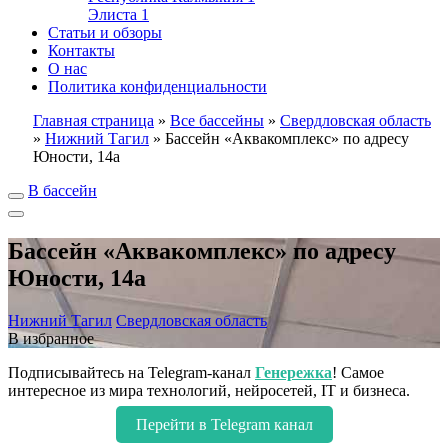
Элиста
1
Статьи и обзоры
Контакты
О нас
Политика конфиденциальности
Главная страница
»
Все бассейны
»
Свердловская область
»
Нижний Тагил
»
Бассейн «Аквакомплекс» по адресу
Юности, 14а
В бассейн
Бассейн «Аквакомплекс» по адресу
Юности, 14а
Нижний Тагил
Свердловская область
В избранное
Подписывайтесь на Telegram-канал
Генережка
! Самое
интересное из мира технологий, нейросетей, IT и бизнеса.
Перейти в Telegram канал