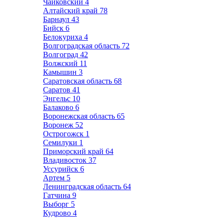
Чайковский
4
Алтайский край
78
Барнаул
43
Бийск
6
Белокуриха
4
Волгоградская область
72
Волгоград
42
Волжский
11
Камышин
3
Саратовская область
68
Саратов
41
Энгельс
10
Балаково
6
Воронежская область
65
Воронеж
52
Острогожск
1
Семилуки
1
Приморский край
64
Владивосток
37
Уссурийск
6
Артем
5
Ленинградская область
64
Гатчина
9
Выборг
5
Кудрово
4