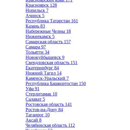
Красноярск
128
Норильск
7
Ачинск
5
Республика Татарстан
161
Казань
83
Набережные Челны
18
Нижнекамск
5
Самарская область
157
Самара
97
Тольятти
34
Новокуйбышевск
9
Свердловская область
151
Екатеринбург
84
Нижний Тагил
14
Каменск-Уральский
7
Республика Башкортостан
150
Уфа
91
Стерлитамак
10
Салават
5
Ростовская область
141
Ростов-на-Дону
84
Таганрог
10
Аксай
8
Челябинская область
112