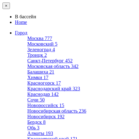
×
В бассейн
Home
Город
Москва
777
Московский
5
Зеленоград
4
Троицк
2
Санкт-Петербург
452
Московская область
342
Балашиха
21
Химки
17
Красногорск
17
Краснодарский край
323
Краснодар
142
Сочи
50
Новороссийск
15
Новосибирская область
236
Новосибирск
192
Бердск
8
Обь
3
Алматы
193
Красноярский край
171