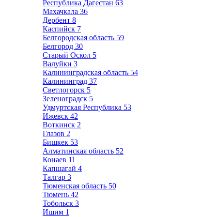
Республика Дагестан
63
Махачкала
36
Дербент
8
Каспийск
7
Белгородская область
59
Белгород
30
Старый Оскол
5
Валуйки
3
Калининградская область
54
Калининград
37
Светлогорск
5
Зеленоградск
5
Удмуртская Республика
53
Ижевск
42
Воткинск
2
Глазов
2
Бишкек
53
Алматинская область
52
Конаев
11
Капшагай
4
Талгар
3
Тюменская область
50
Тюмень
42
Тобольск
3
Ишим
1