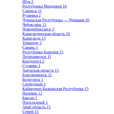
Шуя
2
Республика Мордовия
16
Саранск
11
Рузаевка
2
Чувашская Республика — Чувашия
16
Чебоксары
12
Новочебоксарск
3
Карагандинская область
16
Караганда
13
Темиртау
2
Сарань
1
Республика Карелия
15
Петрозаводск
11
Кондопога
2
Суоярви
1
Амурская область
15
Благовещенск
11
Белогорск
1
Свободный
1
Кабардино-Балкарская Республика
15
Нальчик
12
Баксан
1
Прохладный
1
Абай область
15
Семей
15