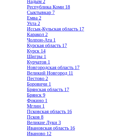
Надым
2
Республика Коми
18
Сыктывкар
7
Емва
2
Ухта
2
Иссык-Кульская область
17
Каракол
2
Чолпон-Ата
1
Курская область
17
Курск
14
Щигры
1
Курчатов
1
Новгородская область
17
Великий Новгород
11
Пестово
2
Боровичи
1
Брянская область
17
Брянск
9
Фокино
1
Мглин
1
Псковская область
16
Псков
8
Великие Луки
3
Ивановская область
16
Иваново
12