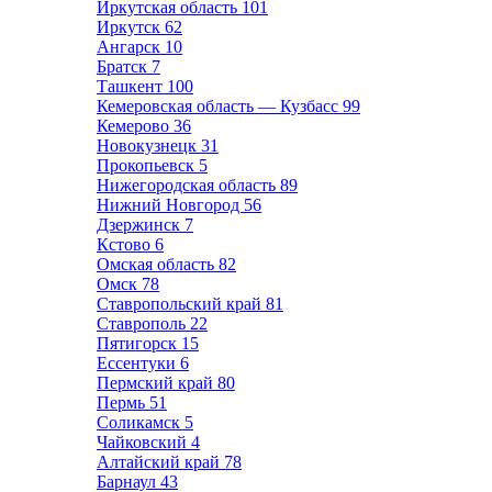
Иркутская область
101
Иркутск
62
Ангарск
10
Братск
7
Ташкент
100
Кемеровская область — Кузбасс
99
Кемерово
36
Новокузнецк
31
Прокопьевск
5
Нижегородская область
89
Нижний Новгород
56
Дзержинск
7
Кстово
6
Омская область
82
Омск
78
Ставропольский край
81
Ставрополь
22
Пятигорск
15
Ессентуки
6
Пермский край
80
Пермь
51
Соликамск
5
Чайковский
4
Алтайский край
78
Барнаул
43