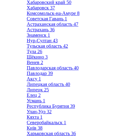
Хабаровский край
50
Хабаровск
37
Комсомольск-на-Амуре
8
Советская Гавань
1
Астраханская область
47
Астрахань
36
Знаменск
1
Нур-Султан
43
Тульская область
42
Тула
26
Щёкино
3
Венев
2
Павлодарская область
40
Павлодар
39
Аксу
1
Липецкая область
40
Липецк
25
Елец
2
Усмань
1
Республика Бурятия
39
Улан-Удэ
32
Кяхта
1
Северобайкальск
1
Київ
38
Харьковская область
36