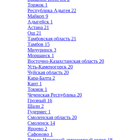
Торжок
1
Республика Адыгея
22
Майкоп
9
Адыгейск
1
Астана
21
Ош
21
Тамбовская область
21
Тамбов
15
Мичуринск
3
Моршанск
1
Восточно-Казахстанская область
20
Усть-Каменогорск
20
Чуйская область
20
Кара-Балта
2
Кант
1
Токмок
1
Чеченская Республика
20
Грозный
16
Шали
2
Гудермес
1
Смоленская область
20
Смоленск
14
Ярцево
2
Сафоново
1
Ямало-Ненецкий автономный округ
18