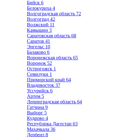
Бийск
6
Белокуриха
4
Волгоградская область
72
Волгоград
42
Волжский
11
Камышин
3
Саратовская область
68
Саратов
41
Энгельс
10
Балаково
6
Воронежская область
65
Воронеж
52
Острогожск
1
Семилуки
1
Приморский край
64
Владивосток
37
Уссурийск
6
Артем
5
Ленинградская область
64
Гатчина
9
Выборг
5
Кудрово
4
Республика Дагестан
63
Махачкала
36
Дербент
8