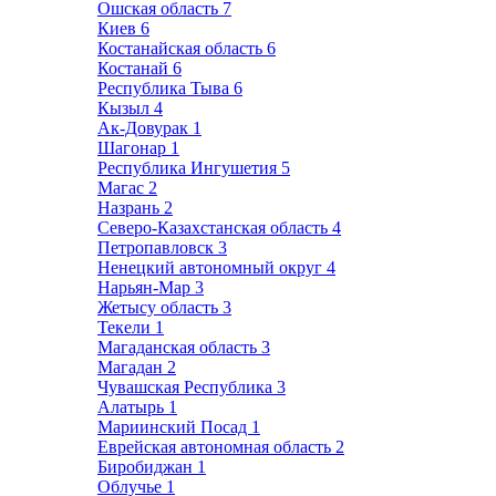
Ошская область
7
Киев
6
Костанайская область
6
Костанай
6
Республика Тыва
6
Кызыл
4
Ак-Довурак
1
Шагонар
1
Республика Ингушетия
5
Магас
2
Назрань
2
Северо-Казахстанская область
4
Петропавловск
3
Ненецкий автономный округ
4
Нарьян-Мар
3
Жетысу область
3
Текели
1
Магаданская область
3
Магадан
2
Чувашская Республика
3
Алатырь
1
Мариинский Посад
1
Еврейская автономная область
2
Биробиджан
1
Облучье
1