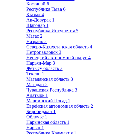
Костанай
6
Республика Тыва
6
Кызыл
4
Ак-Довурак
1
Шагонар
1
Республика Ингушетия
5
Магас
2
Назрань
2
Северо-Казахстанская область
4
Петропавловск
3
Ненецкий автономный округ
4
Нарьян-Мар
3
Жетысу область
3
Текели
1
Магаданская область
3
Магадан
2
Чувашская Республика
3
Алатырь
1
Мариинский Посад
1
Еврейская автономная область
2
Биробиджан
1
Облучье
1
Нарынская область
1
Нарын
1
Республика Калмыкия
1