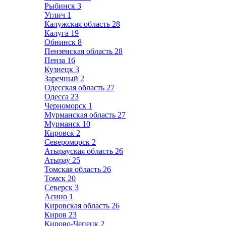
Рыбинск
3
Углич
1
Калужская область
28
Калуга
19
Обнинск
8
Пензенская область
28
Пенза
16
Кузнецк
3
Заречный
2
Одесская область
27
Одесса
23
Черноморск
1
Мурманская область
27
Мурманск
10
Кировск
2
Североморск
2
Атырауская область
26
Атырау
25
Томская область
26
Томск
20
Северск
3
Асино
1
Кировская область
26
Киров
23
Кирово-Чепецк
2