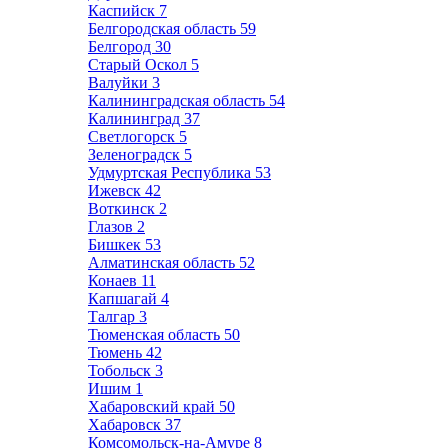
Каспийск
7
Белгородская область
59
Белгород
30
Старый Оскол
5
Валуйки
3
Калининградская область
54
Калининград
37
Светлогорск
5
Зеленоградск
5
Удмуртская Республика
53
Ижевск
42
Воткинск
2
Глазов
2
Бишкек
53
Алматинская область
52
Конаев
11
Капшагай
4
Талгар
3
Тюменская область
50
Тюмень
42
Тобольск
3
Ишим
1
Хабаровский край
50
Хабаровск
37
Комсомольск-на-Амуре
8