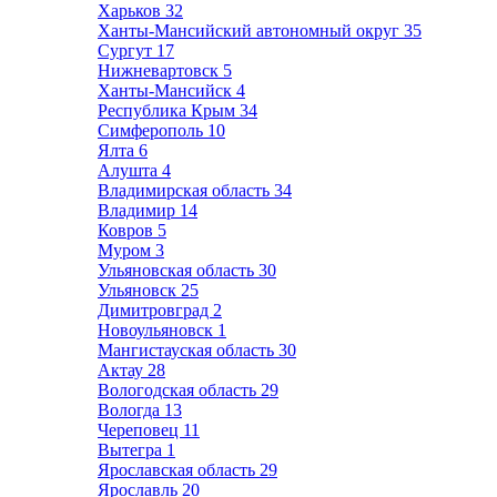
Харьков
32
Ханты-Мансийский автономный округ
35
Сургут
17
Нижневартовск
5
Ханты-Мансийск
4
Республика Крым
34
Симферополь
10
Ялта
6
Алушта
4
Владимирская область
34
Владимир
14
Ковров
5
Муром
3
Ульяновская область
30
Ульяновск
25
Димитровград
2
Новоульяновск
1
Мангистауская область
30
Актау
28
Вологодская область
29
Вологда
13
Череповец
11
Вытегра
1
Ярославская область
29
Ярославль
20