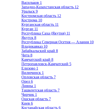
Васильков
1
Западно-Казахстанская область
12
Уральск
9
Костромская область
12
Кострома
10
Курганская область
11
Курган
11
Республика Саха (Якутия)
11
Якутск
8
Республика Северная Осетия — Алания
10
Владикавказ
10
Забайкальский край
8
Чита
8
Камчатский край
8
Петропавловск-Камчатский
5
Елизово
1
Вилючинск
1
Орловская область
7
Орел
6
Ливны
1
Ташкентская область
7
Чирчик
1
Ошская область
7
Киев
6
Костанайская область
6