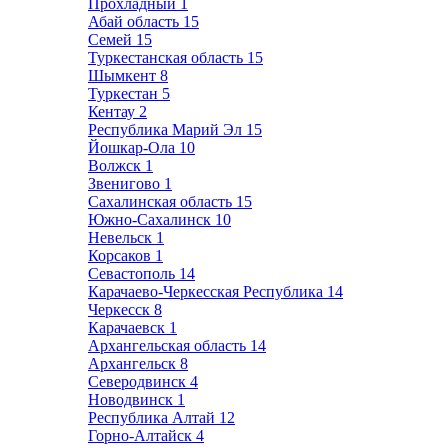
Прохладный
1
Абай область
15
Семей
15
Туркестанская область
15
Шымкент
8
Туркестан
5
Кентау
2
Республика Марий Эл
15
Йошкар-Ола
10
Волжск
1
Звенигово
1
Сахалинская область
15
Южно-Сахалинск
10
Невельск
1
Корсаков
1
Севастополь
14
Карачаево-Черкесская Республика
14
Черкесск
8
Карачаевск
1
Архангельская область
14
Архангельск
8
Северодвинск
4
Новодвинск
1
Республика Алтай
12
Горно-Алтайск
4