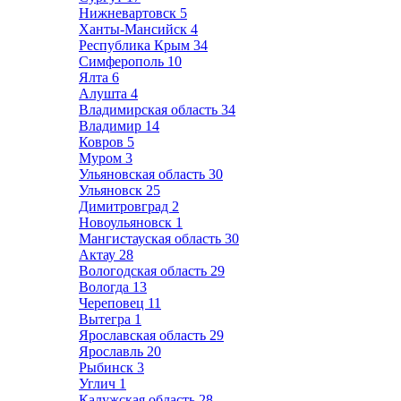
Нижневартовск
5
Ханты-Мансийск
4
Республика Крым
34
Симферополь
10
Ялта
6
Алушта
4
Владимирская область
34
Владимир
14
Ковров
5
Муром
3
Ульяновская область
30
Ульяновск
25
Димитровград
2
Новоульяновск
1
Мангистауская область
30
Актау
28
Вологодская область
29
Вологда
13
Череповец
11
Вытегра
1
Ярославская область
29
Ярославль
20
Рыбинск
3
Углич
1
Калужская область
28