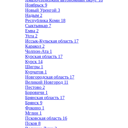
Ноябрьск
9
Новый Уренгой
3
Надым
2
Республика Коми
18
Сыктывкар
7
Емва
2
Ухта
2
Иссык-Кульская область
17
Каракол
2
Чолпон-Ата
1
Курская область
17
Курск
14
Щигры
1
Курчатов
1
Новгородская область
17
Великий Новгород
11
Пестово
2
Боровичи
1
Брянская область
17
Брянск
9
Фокино
1
Мглин
1
Псковская область
16
Псков
8