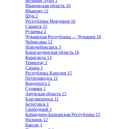
Великие Луки
3
Ивановская область
16
Иваново
12
Шуя
2
Республика Мордовия
16
Саранск
11
Рузаевка
2
Чувашская Республика — Чувашия
16
Чебоксары
12
Новочебоксарск
3
Карагандинская область
16
Караганда
13
Темиртау
2
Сарань
1
Республика Карелия
15
Петрозаводск
11
Кондопога
2
Суоярви
1
Амурская область
15
Благовещенск
11
Белогорск
1
Свободный
1
Кабардино-Балкарская Республика
15
Нальчик
12
Баксан
1