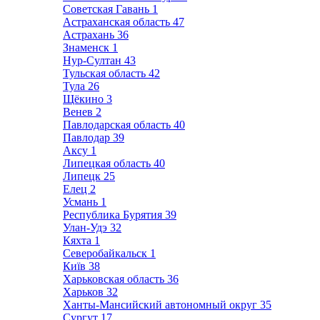
Советская Гавань
1
Астраханская область
47
Астрахань
36
Знаменск
1
Нур-Султан
43
Тульская область
42
Тула
26
Щёкино
3
Венев
2
Павлодарская область
40
Павлодар
39
Аксу
1
Липецкая область
40
Липецк
25
Елец
2
Усмань
1
Республика Бурятия
39
Улан-Удэ
32
Кяхта
1
Северобайкальск
1
Київ
38
Харьковская область
36
Харьков
32
Ханты-Мансийский автономный округ
35
Сургут
17