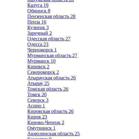
Калуга
19
Обнинск
8
Пензенская область
28
Пенза
16
Кузнецк
3
Заречный
2
Одесская область
27
Одесса
23
Черноморск
1
Мурманская область
27
Мурманск
10
Кировск
2
Североморск
2
Атырауская область
26
Атырау
25
Томская область
26
Томск
20
Северск
3
Асино
1
Кировская область
26
Киров
23
Кирово-Чепецк
2
Омутнинск
1
Акмолинская область
25