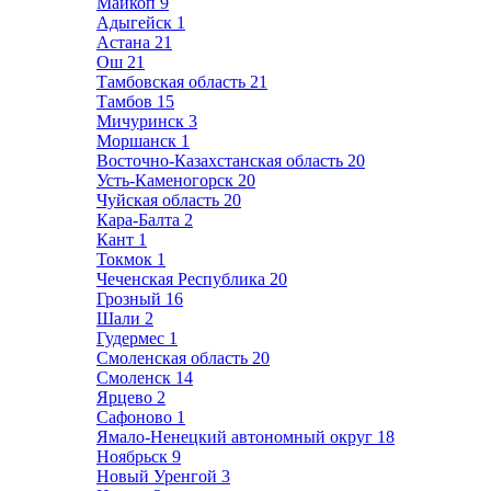
Майкоп
9
Адыгейск
1
Астана
21
Ош
21
Тамбовская область
21
Тамбов
15
Мичуринск
3
Моршанск
1
Восточно-Казахстанская область
20
Усть-Каменогорск
20
Чуйская область
20
Кара-Балта
2
Кант
1
Токмок
1
Чеченская Республика
20
Грозный
16
Шали
2
Гудермес
1
Смоленская область
20
Смоленск
14
Ярцево
2
Сафоново
1
Ямало-Ненецкий автономный округ
18
Ноябрьск
9
Новый Уренгой
3