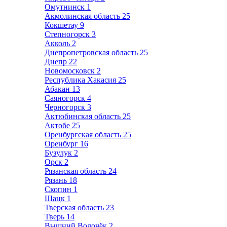
Омутнинск
1
Акмолинская область
25
Кокшетау
9
Степногорск
3
Акколь
2
Днепропетровская область
25
Днепр
22
Новомосковск
2
Республика Хакасия
25
Абакан
13
Саяногорск
4
Черногорск
3
Актюбинская область
25
Актобе
25
Оренбургская область
25
Оренбург
16
Бузулук
2
Орск
2
Рязанская область
24
Рязань
18
Скопин
1
Шацк
1
Тверская область
23
Тверь
14
Вышний Волочёк
2