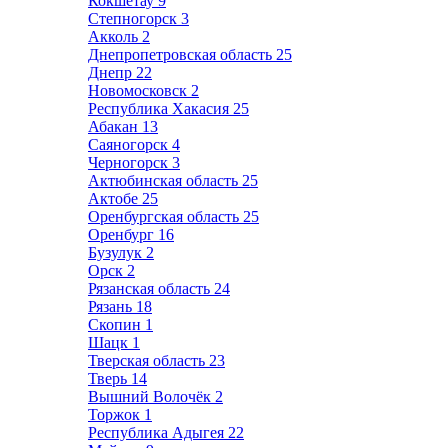
Кокшетау
9
Степногорск
3
Акколь
2
Днепропетровская область
25
Днепр
22
Новомосковск
2
Республика Хакасия
25
Абакан
13
Саяногорск
4
Черногорск
3
Актюбинская область
25
Актобе
25
Оренбургская область
25
Оренбург
16
Бузулук
2
Орск
2
Рязанская область
24
Рязань
18
Скопин
1
Шацк
1
Тверская область
23
Тверь
14
Вышний Волочёк
2
Торжок
1
Республика Адыгея
22