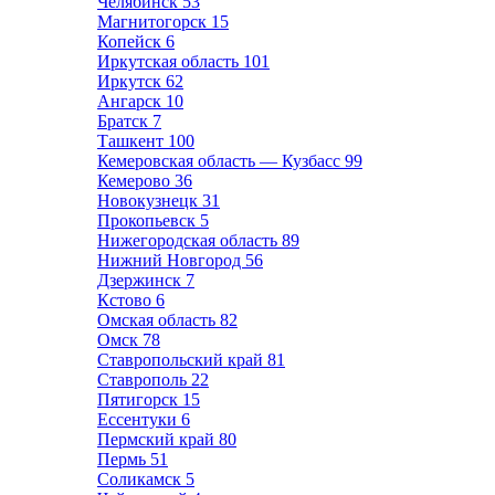
Челябинск
53
Магнитогорск
15
Копейск
6
Иркутская область
101
Иркутск
62
Ангарск
10
Братск
7
Ташкент
100
Кемеровская область — Кузбасс
99
Кемерово
36
Новокузнецк
31
Прокопьевск
5
Нижегородская область
89
Нижний Новгород
56
Дзержинск
7
Кстово
6
Омская область
82
Омск
78
Ставропольский край
81
Ставрополь
22
Пятигорск
15
Ессентуки
6
Пермский край
80
Пермь
51
Соликамск
5