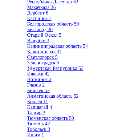
Республика Дагестан
63
Махачкала
36
Дербент
8
Каспийск
7
Белгородская область
59
Белгород
30
Старый Оскол
5
Валуйки
3
Калининградская область
54
Калининград
37
Светлогорск
5
Зеленоградск
5
Удмуртская Республика
53
Ижевск
42
Воткинск
2
Глазов
2
Бишкек
53
Алматинская область
52
Конаев
11
Капшагай
4
Талгар
3
Тюменская область
50
Тюмень
42
Тобольск
3
Ишим
1