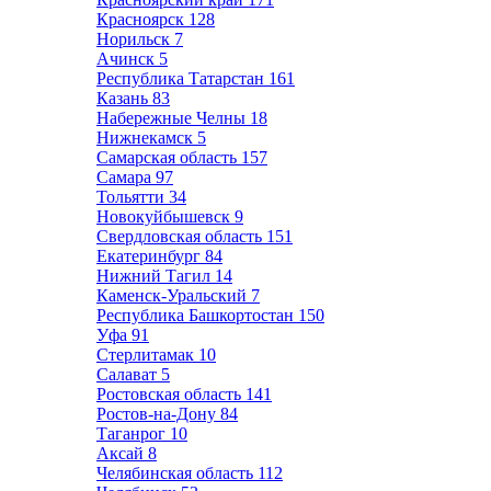
Красноярск
128
Норильск
7
Ачинск
5
Республика Татарстан
161
Казань
83
Набережные Челны
18
Нижнекамск
5
Самарская область
157
Самара
97
Тольятти
34
Новокуйбышевск
9
Свердловская область
151
Екатеринбург
84
Нижний Тагил
14
Каменск-Уральский
7
Республика Башкортостан
150
Уфа
91
Стерлитамак
10
Салават
5
Ростовская область
141
Ростов-на-Дону
84
Таганрог
10
Аксай
8
Челябинская область
112