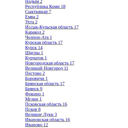
Надым
2
Республика Коми
18
Сыктывкар
7
Емва
2
Ухта
2
Иссык-Кульская область
17
Каракол
2
Чолпон-Ата
1
Курская область
17
Курск
14
Щигры
1
Курчатов
1
Новгородская область
17
Великий Новгород
11
Пестово
2
Боровичи
1
Брянская область
17
Брянск
9
Фокино
1
Мглин
1
Псковская область
16
Псков
8
Великие Луки
3
Ивановская область
16
Иваново
12