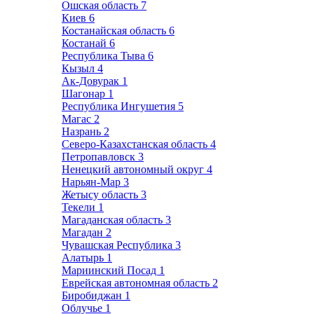
Ошская область
7
Киев
6
Костанайская область
6
Костанай
6
Республика Тыва
6
Кызыл
4
Ак-Довурак
1
Шагонар
1
Республика Ингушетия
5
Магас
2
Назрань
2
Северо-Казахстанская область
4
Петропавловск
3
Ненецкий автономный округ
4
Нарьян-Мар
3
Жетысу область
3
Текели
1
Магаданская область
3
Магадан
2
Чувашская Республика
3
Алатырь
1
Мариинский Посад
1
Еврейская автономная область
2
Биробиджан
1
Облучье
1