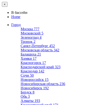
×
В бассейн
Home
Город
Москва
777
Московский
5
Зеленоград
4
Троицк
2
Санкт-Петербург
452
Московская область
342
Балашиха
21
Химки
17
Красногорск
17
Краснодарский край
323
Краснодар
142
Сочи
50
Новороссийск
15
Новосибирская область
236
Новосибирск
192
Бердск
8
Обь
3
Алматы
193
Красноярский край
171