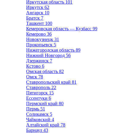
Иркутская область
101
Иркутск
62
Ангарск
10
Братск
7
Ташкент
100
Кемеровская область — Кузбасс
99
Кемерово
36
Новокузнецк
31
Прокопьевск
5
Нижегородская область
89
Нижний Новгород
56
Дзержинск
7
Кстово
6
Омская область
82
Омск
78
Ставропольский край
81
Ставрополь
22
Пятигорск
15
Ессентуки
6
Пермский край
80
Пермь
51
Соликамск
5
Чайковский
4
Алтайский край
78
Барнаул
43