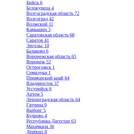
Бийск
6
Белокуриха
4
Волгоградская область
72
Волгоград
42
Волжский
11
Камышин
3
Саратовская область
68
Саратов
41
Энгельс
10
Балаково
6
Воронежская область
65
Воронеж
52
Острогожск
1
Семилуки
1
Приморский край
64
Владивосток
37
Уссурийск
6
Артем
5
Ленинградская область
64
Гатчина
9
Выборг
5
Кудрово
4
Республика Дагестан
63
Махачкала
36
Дербент
8