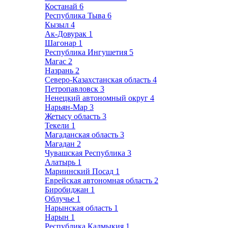
Костанай
6
Республика Тыва
6
Кызыл
4
Ак-Довурак
1
Шагонар
1
Республика Ингушетия
5
Магас
2
Назрань
2
Северо-Казахстанская область
4
Петропавловск
3
Ненецкий автономный округ
4
Нарьян-Мар
3
Жетысу область
3
Текели
1
Магаданская область
3
Магадан
2
Чувашская Республика
3
Алатырь
1
Мариинский Посад
1
Еврейская автономная область
2
Биробиджан
1
Облучье
1
Нарынская область
1
Нарын
1
Республика Калмыкия
1