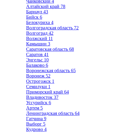
Чайковский
4
Алтайский край
78
Барнаул
43
Бийск
6
Белокуриха
4
Волгоградская область
72
Волгоград
42
Волжский
11
Камышин
3
Саратовская область
68
Саратов
41
Энгельс
10
Балаково
6
Воронежская область
65
Воронеж
52
Острогожск
1
Семилуки
1
Приморский край
64
Владивосток
37
Уссурийск
6
Артем
5
Ленинградская область
64
Гатчина
9
Выборг
5
Кудрово
4