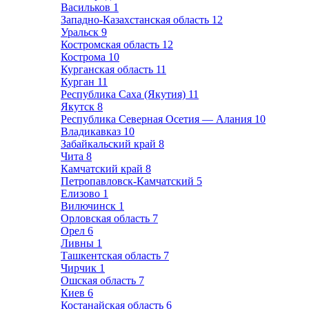
Васильков
1
Западно-Казахстанская область
12
Уральск
9
Костромская область
12
Кострома
10
Курганская область
11
Курган
11
Республика Саха (Якутия)
11
Якутск
8
Республика Северная Осетия — Алания
10
Владикавказ
10
Забайкальский край
8
Чита
8
Камчатский край
8
Петропавловск-Камчатский
5
Елизово
1
Вилючинск
1
Орловская область
7
Орел
6
Ливны
1
Ташкентская область
7
Чирчик
1
Ошская область
7
Киев
6
Костанайская область
6