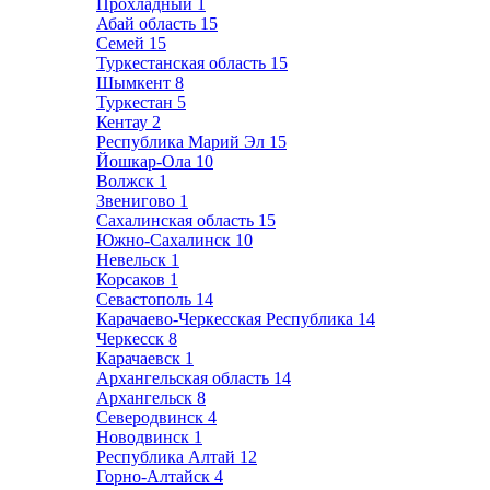
Прохладный
1
Абай область
15
Семей
15
Туркестанская область
15
Шымкент
8
Туркестан
5
Кентау
2
Республика Марий Эл
15
Йошкар-Ола
10
Волжск
1
Звенигово
1
Сахалинская область
15
Южно-Сахалинск
10
Невельск
1
Корсаков
1
Севастополь
14
Карачаево-Черкесская Республика
14
Черкесск
8
Карачаевск
1
Архангельская область
14
Архангельск
8
Северодвинск
4
Новодвинск
1
Республика Алтай
12
Горно-Алтайск
4