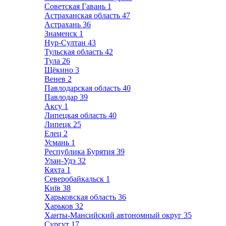
Советская Гавань
1
Астраханская область
47
Астрахань
36
Знаменск
1
Нур-Султан
43
Тульская область
42
Тула
26
Щёкино
3
Венев
2
Павлодарская область
40
Павлодар
39
Аксу
1
Липецкая область
40
Липецк
25
Елец
2
Усмань
1
Республика Бурятия
39
Улан-Удэ
32
Кяхта
1
Северобайкальск
1
Київ
38
Харьковская область
36
Харьков
32
Ханты-Мансийский автономный округ
35
Сургут
17