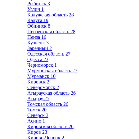
Рыбинск
3
Углич
1
Калужская область
28
Калуга
19
Обнинск
8
Пензенская область
28
Пенза
16
Кузнецк
3
Заречный
2
Одесская область
27
Одесса
23
Черноморск
1
Мурманская область
27
Мурманск
10
Кировск
2
Североморск
2
Атырауская область
26
Атырау
25
Томская область
26
Томск
20
Северск
3
Асино
1
Кировская область
26
Киров
23
Кирово-Чепецк
2