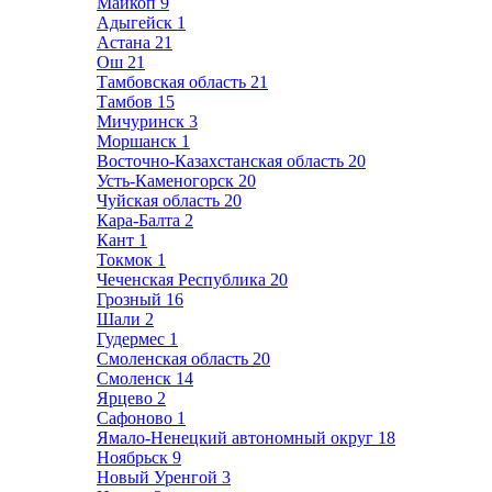
Майкоп
9
Адыгейск
1
Астана
21
Ош
21
Тамбовская область
21
Тамбов
15
Мичуринск
3
Моршанск
1
Восточно-Казахстанская область
20
Усть-Каменогорск
20
Чуйская область
20
Кара-Балта
2
Кант
1
Токмок
1
Чеченская Республика
20
Грозный
16
Шали
2
Гудермес
1
Смоленская область
20
Смоленск
14
Ярцево
2
Сафоново
1
Ямало-Ненецкий автономный округ
18
Ноябрьск
9
Новый Уренгой
3