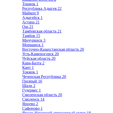
Торжок
1
Республика Адыгея
22
Майкоп
9
Адыгейск
1
Астана
21
Ош
21
Тамбовская область
21
Тамбов
15
Мичуринск
3
Моршанск
1
Восточно-Казахстанская область
20
Усть-Каменогорск
20
Чуйская область
20
Кара-Балта
2
Кант
1
Токмок
1
Чеченская Республика
20
Грозный
16
Шали
2
Гудермес
1
Смоленская область
20
Смоленск
14
Ярцево
2
Сафоново
1
Ямало-Ненецкий автономный округ
18