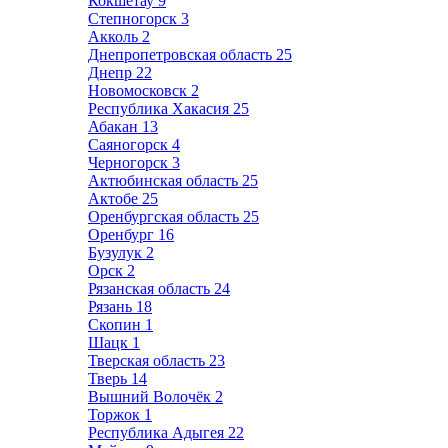
Кокшетау
9
Степногорск
3
Акколь
2
Днепропетровская область
25
Днепр
22
Новомосковск
2
Республика Хакасия
25
Абакан
13
Саяногорск
4
Черногорск
3
Актюбинская область
25
Актобе
25
Оренбургская область
25
Оренбург
16
Бузулук
2
Орск
2
Рязанская область
24
Рязань
18
Скопин
1
Шацк
1
Тверская область
23
Тверь
14
Вышний Волочёк
2
Торжок
1
Республика Адыгея
22