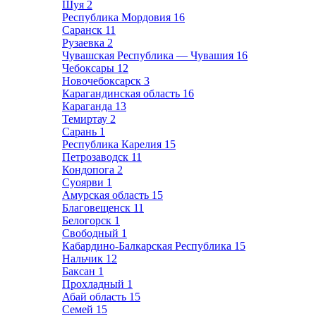
Шуя
2
Республика Мордовия
16
Саранск
11
Рузаевка
2
Чувашская Республика — Чувашия
16
Чебоксары
12
Новочебоксарск
3
Карагандинская область
16
Караганда
13
Темиртау
2
Сарань
1
Республика Карелия
15
Петрозаводск
11
Кондопога
2
Суоярви
1
Амурская область
15
Благовещенск
11
Белогорск
1
Свободный
1
Кабардино-Балкарская Республика
15
Нальчик
12
Баксан
1
Прохладный
1
Абай область
15
Семей
15