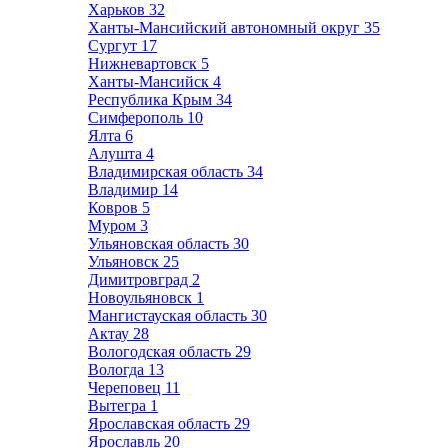
Харьков
32
Ханты-Мансийский автономный округ
35
Сургут
17
Нижневартовск
5
Ханты-Мансийск
4
Республика Крым
34
Симферополь
10
Ялта
6
Алушта
4
Владимирская область
34
Владимир
14
Ковров
5
Муром
3
Ульяновская область
30
Ульяновск
25
Димитровград
2
Новоульяновск
1
Мангистауская область
30
Актау
28
Вологодская область
29
Вологда
13
Череповец
11
Вытегра
1
Ярославская область
29
Ярославль
20