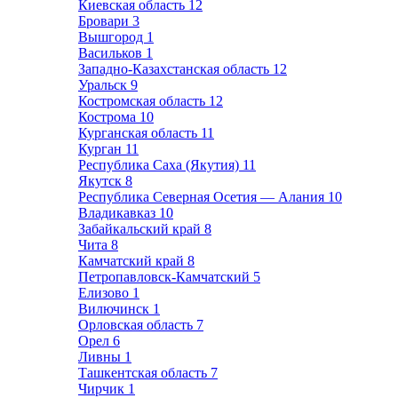
Киевская область
12
Бровари
3
Вышгород
1
Васильков
1
Западно-Казахстанская область
12
Уральск
9
Костромская область
12
Кострома
10
Курганская область
11
Курган
11
Республика Саха (Якутия)
11
Якутск
8
Республика Северная Осетия — Алания
10
Владикавказ
10
Забайкальский край
8
Чита
8
Камчатский край
8
Петропавловск-Камчатский
5
Елизово
1
Вилючинск
1
Орловская область
7
Орел
6
Ливны
1
Ташкентская область
7
Чирчик
1