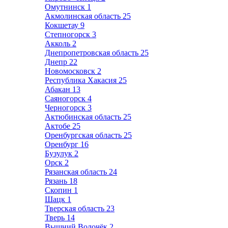
Омутнинск
1
Акмолинская область
25
Кокшетау
9
Степногорск
3
Акколь
2
Днепропетровская область
25
Днепр
22
Новомосковск
2
Республика Хакасия
25
Абакан
13
Саяногорск
4
Черногорск
3
Актюбинская область
25
Актобе
25
Оренбургская область
25
Оренбург
16
Бузулук
2
Орск
2
Рязанская область
24
Рязань
18
Скопин
1
Шацк
1
Тверская область
23
Тверь
14
Вышний Волочёк
2