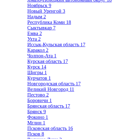
Ноябрьск
9
Новый Уренгой
3
Надым
2
Республика Коми
18
Сыктывкар
7
Емва
2
Ухта
2
Иссык-Кульская область
17
Каракол
2
Чолпон-Ата
1
Курская область
17
Курск
14
Щигры
1
Курчатов
1
Новгородская область
17
Великий Новгород
11
Пестово
2
Боровичи
1
Брянская область
17
Брянск
9
Фокино
1
Мглин
1
Псковская область
16
Псков
8