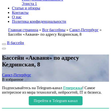
Элиста
1
Статьи и обзоры
Контакты
О нас
Политика конфиденциальности
Главная страница
»
Все бассейны
»
Санкт-Петербург
»
Бассейн «Акваня» по адресу Кедринская, 8
В бассейн
Бассейн «Акваня» по адресу
Кедринская, 8
Санкт-Петербург
В избранное
Подписывайтесь на Telegram-канал
Генережка
! Самое
интересное из мира технологий, нейросетей, IT и бизнеса.
Перейти в Telegram канал