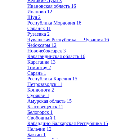
Великие Луки
3
Ивановская область
16
Иваново
12
Шуя
2
Республика Мордовия
16
Саранск
11
Рузаевка
2
Чувашская Республика — Чувашия
16
Чебоксары
12
Новочебоксарск
3
Карагандинская область
16
Караганда
13
Темиртау
2
Сарань
1
Республика Карелия
15
Петрозаводск
11
Кондопога
2
Суоярви
1
Амурская область
15
Благовещенск
11
Белогорск
1
Свободный
1
Кабардино-Балкарская Республика
15
Нальчик
12
Баксан
1