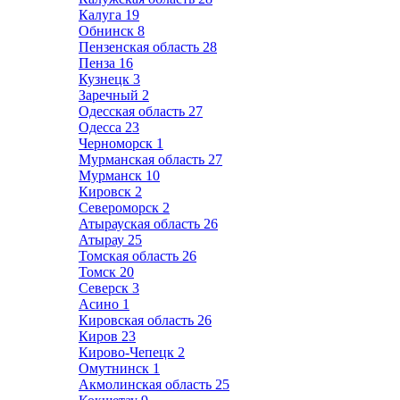
Калуга
19
Обнинск
8
Пензенская область
28
Пенза
16
Кузнецк
3
Заречный
2
Одесская область
27
Одесса
23
Черноморск
1
Мурманская область
27
Мурманск
10
Кировск
2
Североморск
2
Атырауская область
26
Атырау
25
Томская область
26
Томск
20
Северск
3
Асино
1
Кировская область
26
Киров
23
Кирово-Чепецк
2
Омутнинск
1
Акмолинская область
25