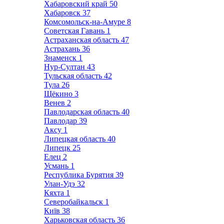
Хабаровский край
50
Хабаровск
37
Комсомольск-на-Амуре
8
Советская Гавань
1
Астраханская область
47
Астрахань
36
Знаменск
1
Нур-Султан
43
Тульская область
42
Тула
26
Щёкино
3
Венев
2
Павлодарская область
40
Павлодар
39
Аксу
1
Липецкая область
40
Липецк
25
Елец
2
Усмань
1
Республика Бурятия
39
Улан-Удэ
32
Кяхта
1
Северобайкальск
1
Київ
38
Харьковская область
36