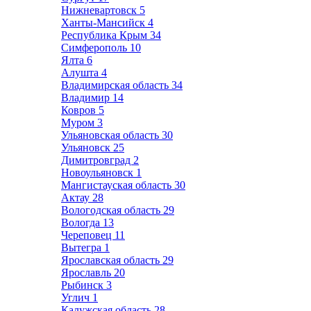
Нижневартовск
5
Ханты-Мансийск
4
Республика Крым
34
Симферополь
10
Ялта
6
Алушта
4
Владимирская область
34
Владимир
14
Ковров
5
Муром
3
Ульяновская область
30
Ульяновск
25
Димитровград
2
Новоульяновск
1
Мангистауская область
30
Актау
28
Вологодская область
29
Вологда
13
Череповец
11
Вытегра
1
Ярославская область
29
Ярославль
20
Рыбинск
3
Углич
1
Калужская область
28