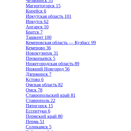
Челябинск
53
Магнитогорск
15
Копейск
6
Иркутская область
101
Иркутск
62
Ангарск
10
Братск
7
Ташкент
100
Кемеровская область — Кузбасс
99
Кемерово
36
Новокузнецк
31
Прокопьевск
5
Нижегородская область
89
Нижний Новгород
56
Дзержинск
7
Кстово
6
Омская область
82
Омск
78
Ставропольский край
81
Ставрополь
22
Пятигорск
15
Ессентуки
6
Пермский край
80
Пермь
51
Соликамск
5