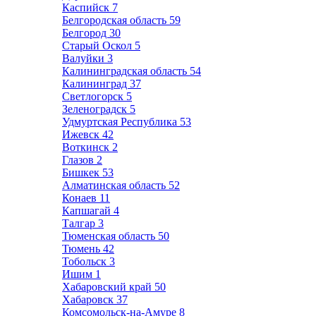
Каспийск
7
Белгородская область
59
Белгород
30
Старый Оскол
5
Валуйки
3
Калининградская область
54
Калининград
37
Светлогорск
5
Зеленоградск
5
Удмуртская Республика
53
Ижевск
42
Воткинск
2
Глазов
2
Бишкек
53
Алматинская область
52
Конаев
11
Капшагай
4
Талгар
3
Тюменская область
50
Тюмень
42
Тобольск
3
Ишим
1
Хабаровский край
50
Хабаровск
37
Комсомольск-на-Амуре
8