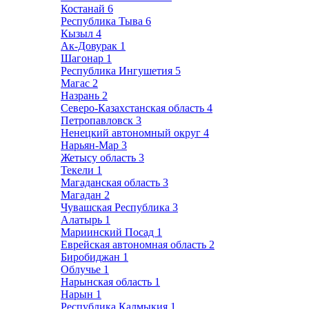
Костанай
6
Республика Тыва
6
Кызыл
4
Ак-Довурак
1
Шагонар
1
Республика Ингушетия
5
Магас
2
Назрань
2
Северо-Казахстанская область
4
Петропавловск
3
Ненецкий автономный округ
4
Нарьян-Мар
3
Жетысу область
3
Текели
1
Магаданская область
3
Магадан
2
Чувашская Республика
3
Алатырь
1
Мариинский Посад
1
Еврейская автономная область
2
Биробиджан
1
Облучье
1
Нарынская область
1
Нарын
1
Республика Калмыкия
1