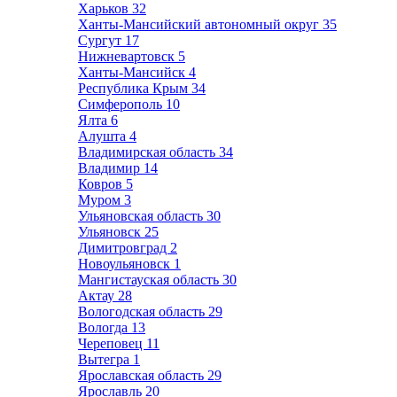
Харьков
32
Ханты-Мансийский автономный округ
35
Сургут
17
Нижневартовск
5
Ханты-Мансийск
4
Республика Крым
34
Симферополь
10
Ялта
6
Алушта
4
Владимирская область
34
Владимир
14
Ковров
5
Муром
3
Ульяновская область
30
Ульяновск
25
Димитровград
2
Новоульяновск
1
Мангистауская область
30
Актау
28
Вологодская область
29
Вологда
13
Череповец
11
Вытегра
1
Ярославская область
29
Ярославль
20