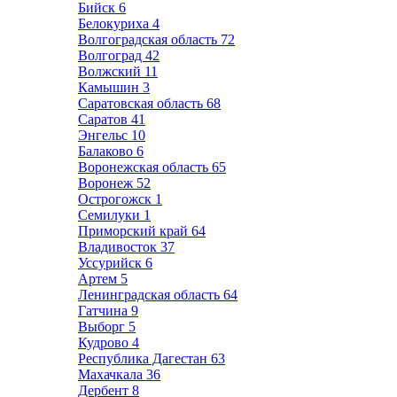
Бийск
6
Белокуриха
4
Волгоградская область
72
Волгоград
42
Волжский
11
Камышин
3
Саратовская область
68
Саратов
41
Энгельс
10
Балаково
6
Воронежская область
65
Воронеж
52
Острогожск
1
Семилуки
1
Приморский край
64
Владивосток
37
Уссурийск
6
Артем
5
Ленинградская область
64
Гатчина
9
Выборг
5
Кудрово
4
Республика Дагестан
63
Махачкала
36
Дербент
8