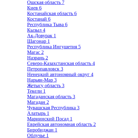
Ошская область
7
Киев
6
Костанайская область
6
Костанай
6
Республика Тыва
6
Кызыл
4
Ак-Довурак
1
Шагонар
1
Республика Ингушетия
5
Магас
2
Назрань
2
Северо-Казахстанская область
4
Петропавловск
3
Ненецкий автономный округ
4
Нарьян-Мар
3
Жетысу область
3
Текели
1
Магаданская область
3
Магадан
2
Чувашская Республика
3
Алатырь
1
Мариинский Посад
1
Еврейская автономная область
2
Биробиджан
1
Облучье
1