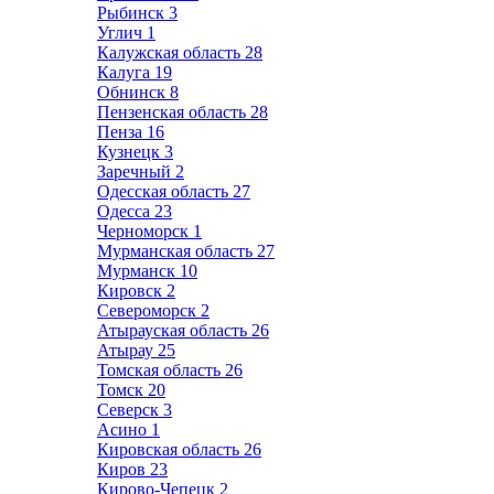
Рыбинск
3
Углич
1
Калужская область
28
Калуга
19
Обнинск
8
Пензенская область
28
Пенза
16
Кузнецк
3
Заречный
2
Одесская область
27
Одесса
23
Черноморск
1
Мурманская область
27
Мурманск
10
Кировск
2
Североморск
2
Атырауская область
26
Атырау
25
Томская область
26
Томск
20
Северск
3
Асино
1
Кировская область
26
Киров
23
Кирово-Чепецк
2