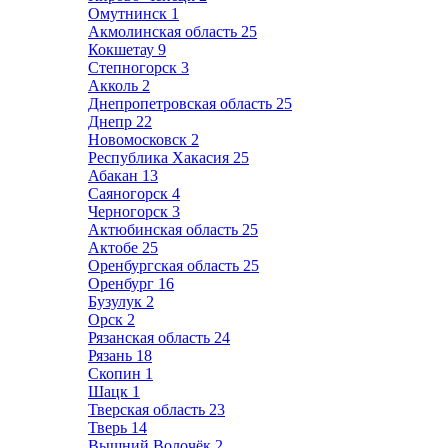
Омутнинск
1
Акмолинская область
25
Кокшетау
9
Степногорск
3
Акколь
2
Днепропетровская область
25
Днепр
22
Новомосковск
2
Республика Хакасия
25
Абакан
13
Саяногорск
4
Черногорск
3
Актюбинская область
25
Актобе
25
Оренбургская область
25
Оренбург
16
Бузулук
2
Орск
2
Рязанская область
24
Рязань
18
Скопин
1
Шацк
1
Тверская область
23
Тверь
14
Вышний Волочёк
2