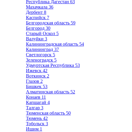
Республика Дагестан
63
Махачкала
36
Дербент
8
Каспийск
7
Белгородская область
59
Белгород
30
Старый Оскол
5
Валуйки
3
Калининградская область
54
Калининград
37
Светлогорск
5
Зеленоградск
5
Удмуртская Республика
53
Ижевск
42
Воткинск
2
Глазов
2
Бишкек
53
Алматинская область
52
Конаев
11
Капшагай
4
Талгар
3
Тюменская область
50
Тюмень
42
Тобольск
3
Ишим
1