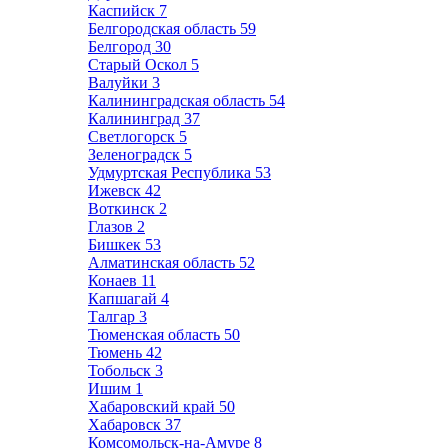
Каспийск
7
Белгородская область
59
Белгород
30
Старый Оскол
5
Валуйки
3
Калининградская область
54
Калининград
37
Светлогорск
5
Зеленоградск
5
Удмуртская Республика
53
Ижевск
42
Воткинск
2
Глазов
2
Бишкек
53
Алматинская область
52
Конаев
11
Капшагай
4
Талгар
3
Тюменская область
50
Тюмень
42
Тобольск
3
Ишим
1
Хабаровский край
50
Хабаровск
37
Комсомольск-на-Амуре
8