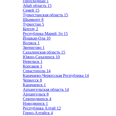
Прохладный
1
Абай область
15
Семей
15
Туркестанская область
15
Шымкент
8
Туркестан
5
Кентау
2
Республика Марий Эл
15
Йошкар-Ола
10
Волжск
1
Звенигово
1
Сахалинская область
15
Южно-Сахалинск
10
Невельск
1
Корсаков
1
Севастополь
14
Карачаево-Черкесская Республика
14
Черкесск
8
Карачаевск
1
Архангельская область
14
Архангельск
8
Северодвинск
4
Новодвинск
1
Республика Алтай
12
Горно-Алтайск
4