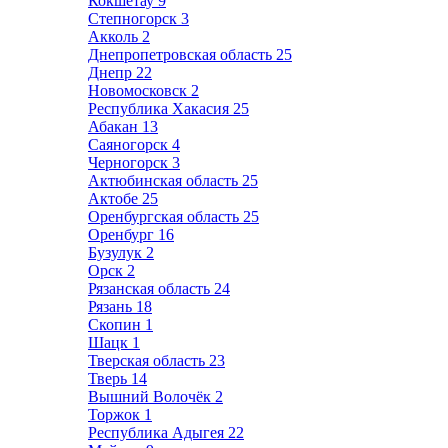
Кокшетау
9
Степногорск
3
Акколь
2
Днепропетровская область
25
Днепр
22
Новомосковск
2
Республика Хакасия
25
Абакан
13
Саяногорск
4
Черногорск
3
Актюбинская область
25
Актобе
25
Оренбургская область
25
Оренбург
16
Бузулук
2
Орск
2
Рязанская область
24
Рязань
18
Скопин
1
Шацк
1
Тверская область
23
Тверь
14
Вышний Волочёк
2
Торжок
1
Республика Адыгея
22