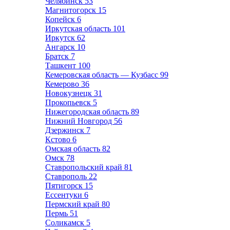
Челябинск
53
Магнитогорск
15
Копейск
6
Иркутская область
101
Иркутск
62
Ангарск
10
Братск
7
Ташкент
100
Кемеровская область — Кузбасс
99
Кемерово
36
Новокузнецк
31
Прокопьевск
5
Нижегородская область
89
Нижний Новгород
56
Дзержинск
7
Кстово
6
Омская область
82
Омск
78
Ставропольский край
81
Ставрополь
22
Пятигорск
15
Ессентуки
6
Пермский край
80
Пермь
51
Соликамск
5