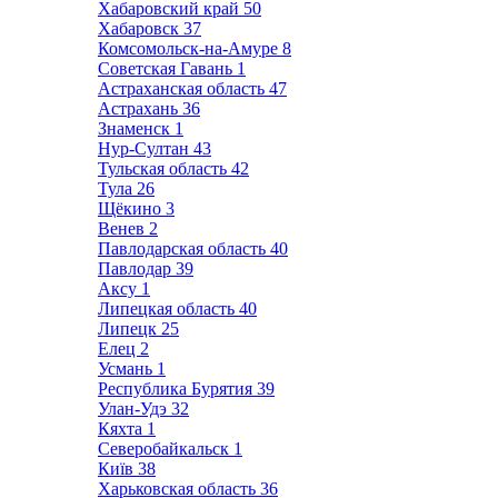
Хабаровский край
50
Хабаровск
37
Комсомольск-на-Амуре
8
Советская Гавань
1
Астраханская область
47
Астрахань
36
Знаменск
1
Нур-Султан
43
Тульская область
42
Тула
26
Щёкино
3
Венев
2
Павлодарская область
40
Павлодар
39
Аксу
1
Липецкая область
40
Липецк
25
Елец
2
Усмань
1
Республика Бурятия
39
Улан-Удэ
32
Кяхта
1
Северобайкальск
1
Київ
38
Харьковская область
36