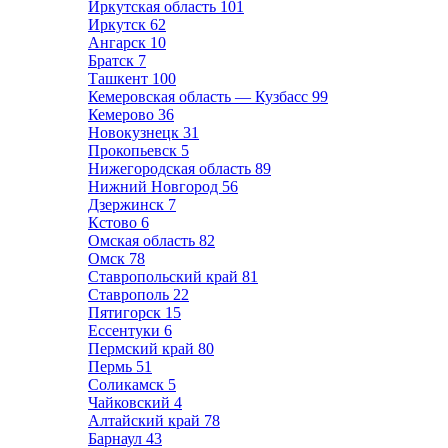
Иркутская область
101
Иркутск
62
Ангарск
10
Братск
7
Ташкент
100
Кемеровская область — Кузбасс
99
Кемерово
36
Новокузнецк
31
Прокопьевск
5
Нижегородская область
89
Нижний Новгород
56
Дзержинск
7
Кстово
6
Омская область
82
Омск
78
Ставропольский край
81
Ставрополь
22
Пятигорск
15
Ессентуки
6
Пермский край
80
Пермь
51
Соликамск
5
Чайковский
4
Алтайский край
78
Барнаул
43