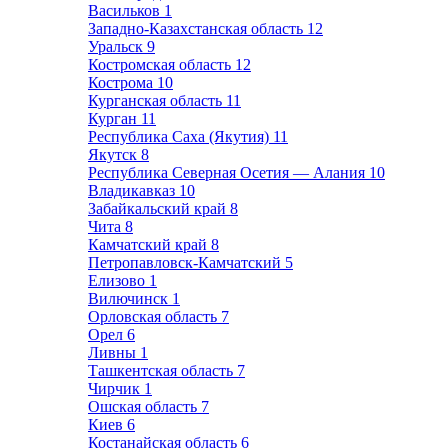
Васильков
1
Западно-Казахстанская область
12
Уральск
9
Костромская область
12
Кострома
10
Курганская область
11
Курган
11
Республика Саха (Якутия)
11
Якутск
8
Республика Северная Осетия — Алания
10
Владикавказ
10
Забайкальский край
8
Чита
8
Камчатский край
8
Петропавловск-Камчатский
5
Елизово
1
Вилючинск
1
Орловская область
7
Орел
6
Ливны
1
Ташкентская область
7
Чирчик
1
Ошская область
7
Киев
6
Костанайская область
6