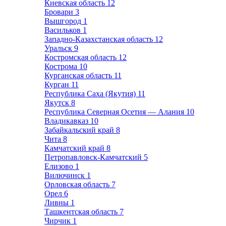
Киевская область
12
Бровари
3
Вышгород
1
Васильков
1
Западно-Казахстанская область
12
Уральск
9
Костромская область
12
Кострома
10
Курганская область
11
Курган
11
Республика Саха (Якутия)
11
Якутск
8
Республика Северная Осетия — Алания
10
Владикавказ
10
Забайкальский край
8
Чита
8
Камчатский край
8
Петропавловск-Камчатский
5
Елизово
1
Вилючинск
1
Орловская область
7
Орел
6
Ливны
1
Ташкентская область
7
Чирчик
1