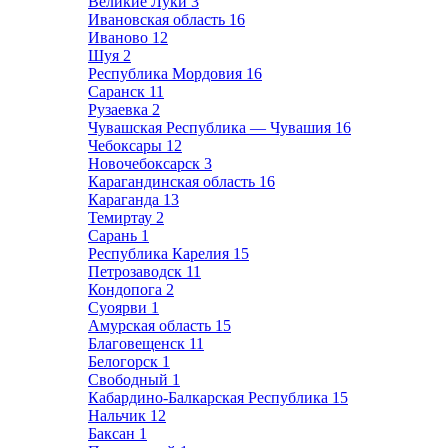
Великие Луки
3
Ивановская область
16
Иваново
12
Шуя
2
Республика Мордовия
16
Саранск
11
Рузаевка
2
Чувашская Республика — Чувашия
16
Чебоксары
12
Новочебоксарск
3
Карагандинская область
16
Караганда
13
Темиртау
2
Сарань
1
Республика Карелия
15
Петрозаводск
11
Кондопога
2
Суоярви
1
Амурская область
15
Благовещенск
11
Белогорск
1
Свободный
1
Кабардино-Балкарская Республика
15
Нальчик
12
Баксан
1