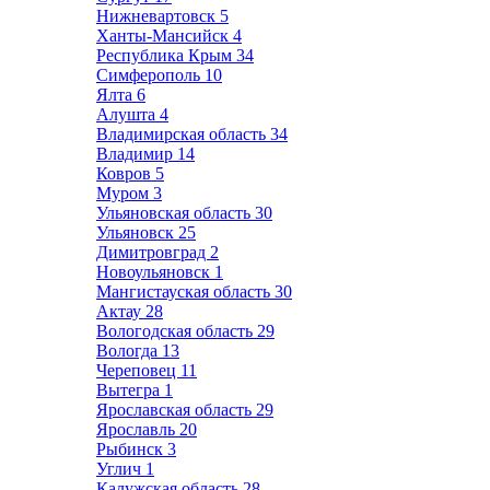
Нижневартовск
5
Ханты-Мансийск
4
Республика Крым
34
Симферополь
10
Ялта
6
Алушта
4
Владимирская область
34
Владимир
14
Ковров
5
Муром
3
Ульяновская область
30
Ульяновск
25
Димитровград
2
Новоульяновск
1
Мангистауская область
30
Актау
28
Вологодская область
29
Вологда
13
Череповец
11
Вытегра
1
Ярославская область
29
Ярославль
20
Рыбинск
3
Углич
1
Калужская область
28