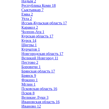
Надым
2
Республика Коми
18
Сыктывкар
7
Емва
2
Ухта
2
Иссык-Кульская область
17
Каракол
2
Чолпон-Ата
1
Курская область
17
Курск
14
Щигры
1
Курчатов
1
Новгородская область
17
Великий Новгород
11
Пестово
2
Боровичи
1
Брянская область
17
Брянск
9
Фокино
1
Мглин
1
Псковская область
16
Псков
8
Великие Луки
3
Ивановская область
16
Иваново
12