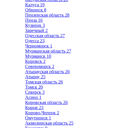
Калуга
19
Обнинск
8
Пензенская область
28
Пенза
16
Кузнецк
3
Заречный
2
Одесская область
27
Одесса
23
Черноморск
1
Мурманская область
27
Мурманск
10
Кировск
2
Североморск
2
Атырауская область
26
Атырау
25
Томская область
26
Томск
20
Северск
3
Асино
1
Кировская область
26
Киров
23
Кирово-Чепецк
2
Омутнинск
1
Акмолинская область
25