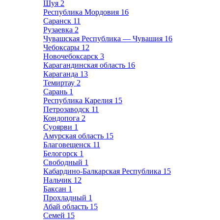
Шуя
2
Республика Мордовия
16
Саранск
11
Рузаевка
2
Чувашская Республика — Чувашия
16
Чебоксары
12
Новочебоксарск
3
Карагандинская область
16
Караганда
13
Темиртау
2
Сарань
1
Республика Карелия
15
Петрозаводск
11
Кондопога
2
Суоярви
1
Амурская область
15
Благовещенск
11
Белогорск
1
Свободный
1
Кабардино-Балкарская Республика
15
Нальчик
12
Баксан
1
Прохладный
1
Абай область
15
Семей
15