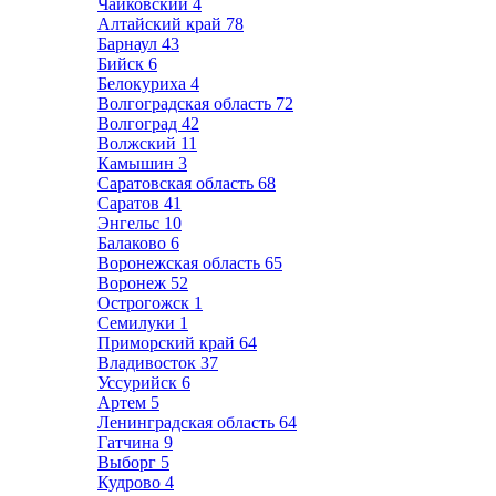
Чайковский
4
Алтайский край
78
Барнаул
43
Бийск
6
Белокуриха
4
Волгоградская область
72
Волгоград
42
Волжский
11
Камышин
3
Саратовская область
68
Саратов
41
Энгельс
10
Балаково
6
Воронежская область
65
Воронеж
52
Острогожск
1
Семилуки
1
Приморский край
64
Владивосток
37
Уссурийск
6
Артем
5
Ленинградская область
64
Гатчина
9
Выборг
5
Кудрово
4