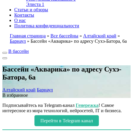
Элиста
1
Статьи и обзоры
Контакты
О нас
Политика конфиденциальности
Главная страница
»
Все бассейны
»
Алтайский край
»
Барнаул
»
Бассейн «Акварика» по адресу Сухэ-Батора, 6а
В бассейн
Бассейн «Акварика» по адресу Сухэ-
Батора, 6а
Алтайский край
Барнаул
В избранное
Подписывайтесь на Telegram-канал
Генережка
! Самое
интересное из мира технологий, нейросетей, IT и бизнеса.
Перейти в Telegram канал