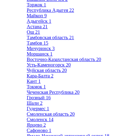
Торжок
1
Республика Адыгея
22
Майкоп
9
Адыгейск
1
Астана
21
Ош
21
Тамбовская область
21
Тамбов
15
Мичуринск
3
Моршанск
1
Восточно-Казахстанская область
20
Усть-Каменогорск
20
Чуйская область
20
Кара-Балта
2
Кант
1
Токмок
1
Чеченская Республика
20
Грозный
16
Шали
2
Гудермес
1
Смоленская область
20
Смоленск
14
Ярцево
2
Сафоново
1
Ямало-Ненецкий автономный округ
18