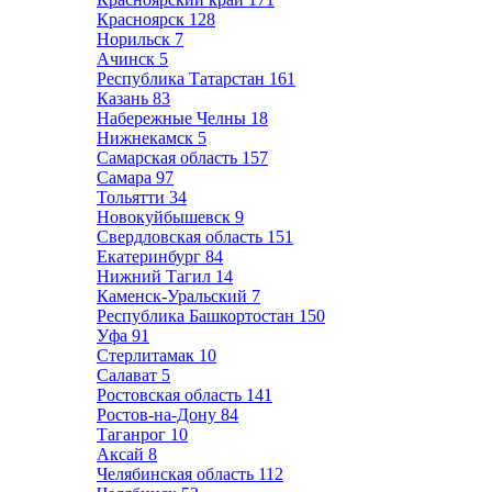
Красноярск
128
Норильск
7
Ачинск
5
Республика Татарстан
161
Казань
83
Набережные Челны
18
Нижнекамск
5
Самарская область
157
Самара
97
Тольятти
34
Новокуйбышевск
9
Свердловская область
151
Екатеринбург
84
Нижний Тагил
14
Каменск-Уральский
7
Республика Башкортостан
150
Уфа
91
Стерлитамак
10
Салават
5
Ростовская область
141
Ростов-на-Дону
84
Таганрог
10
Аксай
8
Челябинская область
112