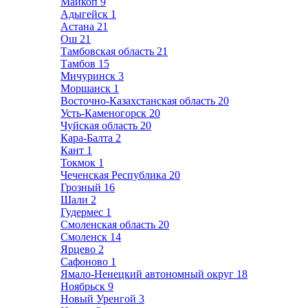
Майкоп
9
Адыгейск
1
Астана
21
Ош
21
Тамбовская область
21
Тамбов
15
Мичуринск
3
Моршанск
1
Восточно-Казахстанская область
20
Усть-Каменогорск
20
Чуйская область
20
Кара-Балта
2
Кант
1
Токмок
1
Чеченская Республика
20
Грозный
16
Шали
2
Гудермес
1
Смоленская область
20
Смоленск
14
Ярцево
2
Сафоново
1
Ямало-Ненецкий автономный округ
18
Ноябрьск
9
Новый Уренгой
3