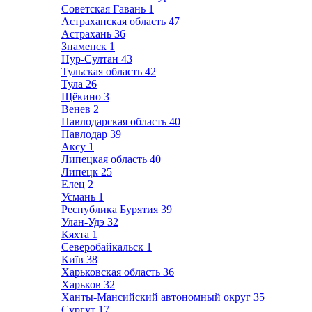
Советская Гавань
1
Астраханская область
47
Астрахань
36
Знаменск
1
Нур-Султан
43
Тульская область
42
Тула
26
Щёкино
3
Венев
2
Павлодарская область
40
Павлодар
39
Аксу
1
Липецкая область
40
Липецк
25
Елец
2
Усмань
1
Республика Бурятия
39
Улан-Удэ
32
Кяхта
1
Северобайкальск
1
Київ
38
Харьковская область
36
Харьков
32
Ханты-Мансийский автономный округ
35
Сургут
17