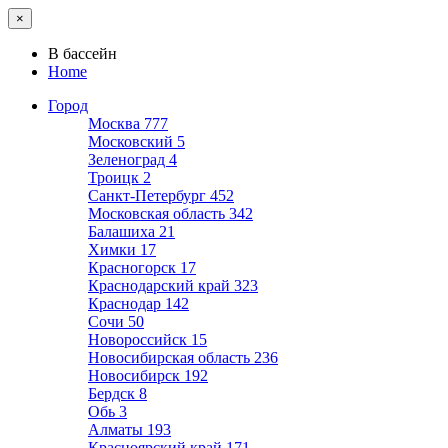
×
В бассейн
Home
Город
Москва
777
Московский
5
Зеленоград
4
Троицк
2
Санкт-Петербург
452
Московская область
342
Балашиха
21
Химки
17
Красногорск
17
Краснодарский край
323
Краснодар
142
Сочи
50
Новороссийск
15
Новосибирская область
236
Новосибирск
192
Бердск
8
Обь
3
Алматы
193
Красноярский край
171