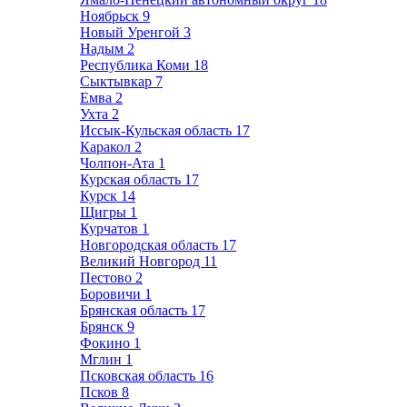
Ноябрьск
9
Новый Уренгой
3
Надым
2
Республика Коми
18
Сыктывкар
7
Емва
2
Ухта
2
Иссык-Кульская область
17
Каракол
2
Чолпон-Ата
1
Курская область
17
Курск
14
Щигры
1
Курчатов
1
Новгородская область
17
Великий Новгород
11
Пестово
2
Боровичи
1
Брянская область
17
Брянск
9
Фокино
1
Мглин
1
Псковская область
16
Псков
8