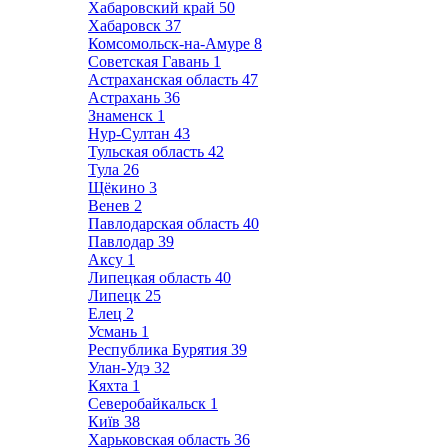
Хабаровский край
50
Хабаровск
37
Комсомольск-на-Амуре
8
Советская Гавань
1
Астраханская область
47
Астрахань
36
Знаменск
1
Нур-Султан
43
Тульская область
42
Тула
26
Щёкино
3
Венев
2
Павлодарская область
40
Павлодар
39
Аксу
1
Липецкая область
40
Липецк
25
Елец
2
Усмань
1
Республика Бурятия
39
Улан-Удэ
32
Кяхта
1
Северобайкальск
1
Київ
38
Харьковская область
36