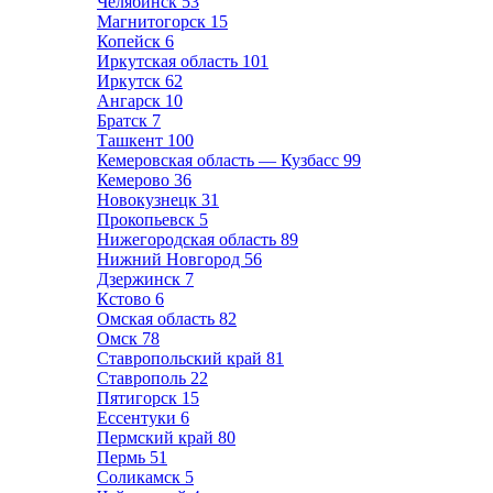
Челябинск
53
Магнитогорск
15
Копейск
6
Иркутская область
101
Иркутск
62
Ангарск
10
Братск
7
Ташкент
100
Кемеровская область — Кузбасс
99
Кемерово
36
Новокузнецк
31
Прокопьевск
5
Нижегородская область
89
Нижний Новгород
56
Дзержинск
7
Кстово
6
Омская область
82
Омск
78
Ставропольский край
81
Ставрополь
22
Пятигорск
15
Ессентуки
6
Пермский край
80
Пермь
51
Соликамск
5