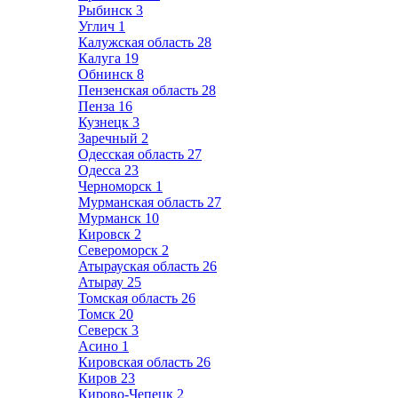
Рыбинск
3
Углич
1
Калужская область
28
Калуга
19
Обнинск
8
Пензенская область
28
Пенза
16
Кузнецк
3
Заречный
2
Одесская область
27
Одесса
23
Черноморск
1
Мурманская область
27
Мурманск
10
Кировск
2
Североморск
2
Атырауская область
26
Атырау
25
Томская область
26
Томск
20
Северск
3
Асино
1
Кировская область
26
Киров
23
Кирово-Чепецк
2