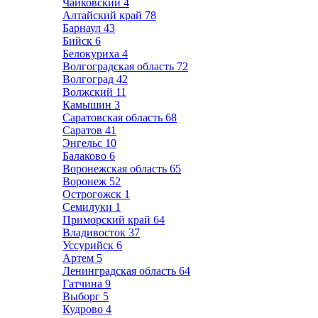
Чайковский
4
Алтайский край
78
Барнаул
43
Бийск
6
Белокуриха
4
Волгоградская область
72
Волгоград
42
Волжский
11
Камышин
3
Саратовская область
68
Саратов
41
Энгельс
10
Балаково
6
Воронежская область
65
Воронеж
52
Острогожск
1
Семилуки
1
Приморский край
64
Владивосток
37
Уссурийск
6
Артем
5
Ленинградская область
64
Гатчина
9
Выборг
5
Кудрово
4