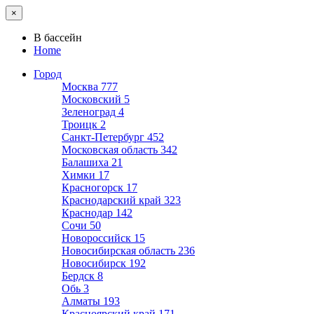
×
В бассейн
Home
Город
Москва
777
Московский
5
Зеленоград
4
Троицк
2
Санкт-Петербург
452
Московская область
342
Балашиха
21
Химки
17
Красногорск
17
Краснодарский край
323
Краснодар
142
Сочи
50
Новороссийск
15
Новосибирская область
236
Новосибирск
192
Бердск
8
Обь
3
Алматы
193
Красноярский край
171