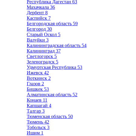
Республика Дагестан
63
Махачкала
36
Дербент
8
Каспийск
7
Белгородская область
59
Белгород
30
Старый Оскол
5
Валуйки
3
Калининградская область
54
Калининград
37
Светлогорск
5
Зеленоградск
5
Удмуртская Республика
53
Ижевск
42
Воткинск
2
Глазов
2
Бишкек
53
Алматинская область
52
Конаев
11
Капшагай
4
Талгар
3
Тюменская область
50
Тюмень
42
Тобольск
3
Ишим
1