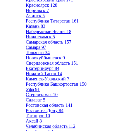
Красноярск
128
Норильск
7
Ачинск
5
Республика Татарстан
161
Казань
83
Набережные Челны
18
Нижнекамск
5
Самарская область
157
Самара
97
Тольятти
34
Новокуйбышевск
9
Свердловская область
151
Екатеринбург
84
Нижний Тагил
14
Каменск-Уральский
7
Республика Башкортостан
150
Уфа
91
Стерлитамак
10
Салават
5
Ростовская область
141
Ростов-на-Дону
84
Таганрог
10
Аксай
8
Челябинская область
112