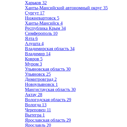
Харьков
32
Ханты-Мансийский автономный округ
35
Сургут
17
Нижневартовск
5
Ханты-Мансийск
4
Республика Крым
34
Симферополь
10
Ялта
6
Алушта
4
Владимирская область
34
Владимир
14
Ковров
5
Муром
3
Ульяновская область
30
Ульяновск
25
Димитровград
2
Новоульяновск
1
Мангистауская область
30
Актау
28
Вологодская область
29
Вологда
13
Череповец
11
Вытегра
1
Ярославская область
29
Ярославль
20