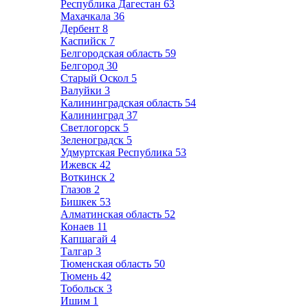
Республика Дагестан
63
Махачкала
36
Дербент
8
Каспийск
7
Белгородская область
59
Белгород
30
Старый Оскол
5
Валуйки
3
Калининградская область
54
Калининград
37
Светлогорск
5
Зеленоградск
5
Удмуртская Республика
53
Ижевск
42
Воткинск
2
Глазов
2
Бишкек
53
Алматинская область
52
Конаев
11
Капшагай
4
Талгар
3
Тюменская область
50
Тюмень
42
Тобольск
3
Ишим
1