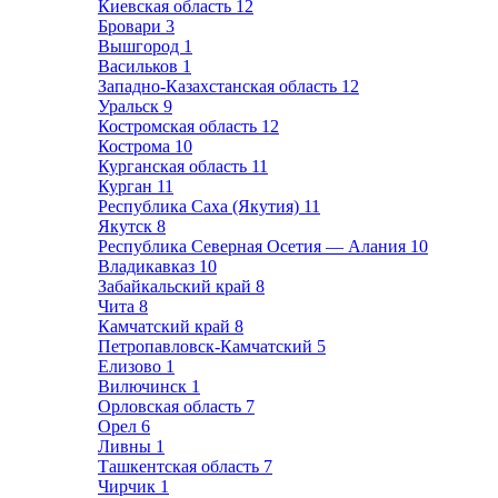
Киевская область
12
Бровари
3
Вышгород
1
Васильков
1
Западно-Казахстанская область
12
Уральск
9
Костромская область
12
Кострома
10
Курганская область
11
Курган
11
Республика Саха (Якутия)
11
Якутск
8
Республика Северная Осетия — Алания
10
Владикавказ
10
Забайкальский край
8
Чита
8
Камчатский край
8
Петропавловск-Камчатский
5
Елизово
1
Вилючинск
1
Орловская область
7
Орел
6
Ливны
1
Ташкентская область
7
Чирчик
1