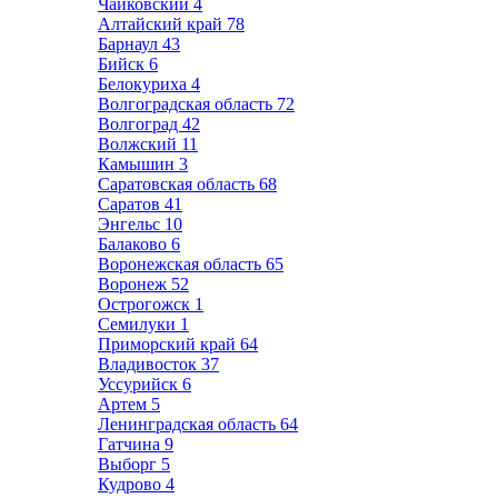
Чайковский
4
Алтайский край
78
Барнаул
43
Бийск
6
Белокуриха
4
Волгоградская область
72
Волгоград
42
Волжский
11
Камышин
3
Саратовская область
68
Саратов
41
Энгельс
10
Балаково
6
Воронежская область
65
Воронеж
52
Острогожск
1
Семилуки
1
Приморский край
64
Владивосток
37
Уссурийск
6
Артем
5
Ленинградская область
64
Гатчина
9
Выборг
5
Кудрово
4