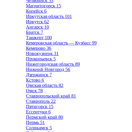
Челябинск
53
Магнитогорск
15
Копейск
6
Иркутская область
101
Иркутск
62
Ангарск
10
Братск
7
Ташкент
100
Кемеровская область — Кузбасс
99
Кемерово
36
Новокузнецк
31
Прокопьевск
5
Нижегородская область
89
Нижний Новгород
56
Дзержинск
7
Кстово
6
Омская область
82
Омск
78
Ставропольский край
81
Ставрополь
22
Пятигорск
15
Ессентуки
6
Пермский край
80
Пермь
51
Соликамск
5