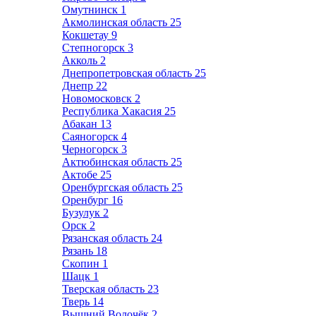
Омутнинск
1
Акмолинская область
25
Кокшетау
9
Степногорск
3
Акколь
2
Днепропетровская область
25
Днепр
22
Новомосковск
2
Республика Хакасия
25
Абакан
13
Саяногорск
4
Черногорск
3
Актюбинская область
25
Актобе
25
Оренбургская область
25
Оренбург
16
Бузулук
2
Орск
2
Рязанская область
24
Рязань
18
Скопин
1
Шацк
1
Тверская область
23
Тверь
14
Вышний Волочёк
2