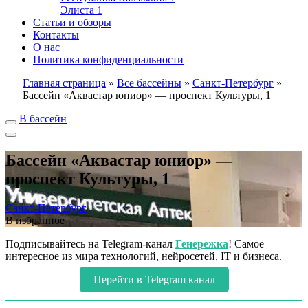
Элиста
1
Статьи и обзоры
Контакты
О нас
Политика конфиденциальности
Главная страница
»
Все бассейны
»
Санкт-Петербург
»
Бассейн «Аквастар юниор» — проспект Культуры, 1
В бассейн
Бассейн «Аквастар юниор» —
проспект Культуры, 1
Санкт-Петербург
В избранное
Подписывайтесь на Telegram-канал
Генережка
! Самое
интересное из мира технологий, нейросетей, IT и бизнеса.
Перейти в Telegram канал