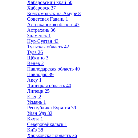
Хабаровский край
50
Хабаровск
37
Комсомольск-на-Амуре
8
Советская Гавань
1
Астраханская область
47
Астрахань
36
Знаменск
1
Нур-Султан
43
Тульская область
42
Тула
26
Щёкино
3
Венев
2
Павлодарская область
40
Павлодар
39
Аксу
1
Липецкая область
40
Липецк
25
Елец
2
Усмань
1
Республика Бурятия
39
Улан-Удэ
32
Кяхта
1
Северобайкальск
1
Київ
38
Харьковская область
36