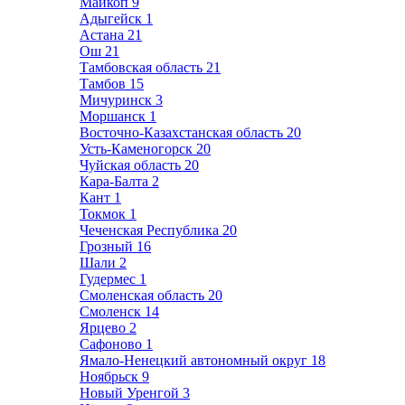
Майкоп
9
Адыгейск
1
Астана
21
Ош
21
Тамбовская область
21
Тамбов
15
Мичуринск
3
Моршанск
1
Восточно-Казахстанская область
20
Усть-Каменогорск
20
Чуйская область
20
Кара-Балта
2
Кант
1
Токмок
1
Чеченская Республика
20
Грозный
16
Шали
2
Гудермес
1
Смоленская область
20
Смоленск
14
Ярцево
2
Сафоново
1
Ямало-Ненецкий автономный округ
18
Ноябрьск
9
Новый Уренгой
3