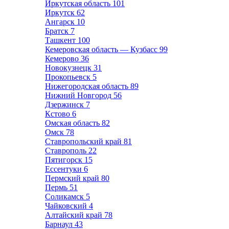
Иркутская область
101
Иркутск
62
Ангарск
10
Братск
7
Ташкент
100
Кемеровская область — Кузбасс
99
Кемерово
36
Новокузнецк
31
Прокопьевск
5
Нижегородская область
89
Нижний Новгород
56
Дзержинск
7
Кстово
6
Омская область
82
Омск
78
Ставропольский край
81
Ставрополь
22
Пятигорск
15
Ессентуки
6
Пермский край
80
Пермь
51
Соликамск
5
Чайковский
4
Алтайский край
78
Барнаул
43