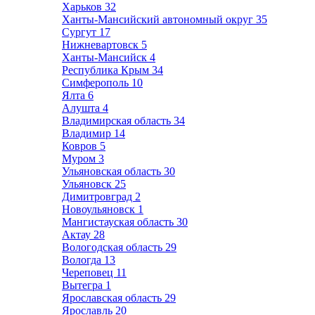
Харьков
32
Ханты-Мансийский автономный округ
35
Сургут
17
Нижневартовск
5
Ханты-Мансийск
4
Республика Крым
34
Симферополь
10
Ялта
6
Алушта
4
Владимирская область
34
Владимир
14
Ковров
5
Муром
3
Ульяновская область
30
Ульяновск
25
Димитровград
2
Новоульяновск
1
Мангистауская область
30
Актау
28
Вологодская область
29
Вологда
13
Череповец
11
Вытегра
1
Ярославская область
29
Ярославль
20