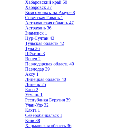
Хабаровский край
50
Хабаровск
37
Комсомольск-на-Амуре
8
Советская Гавань
1
Астраханская область
47
Астрахань
36
Знаменск
1
Нур-Султан
43
Тульская область
42
Тула
26
Щёкино
3
Венев
2
Павлодарская область
40
Павлодар
39
Аксу
1
Липецкая область
40
Липецк
25
Елец
2
Усмань
1
Республика Бурятия
39
Улан-Удэ
32
Кяхта
1
Северобайкальск
1
Київ
38
Харьковская область
36