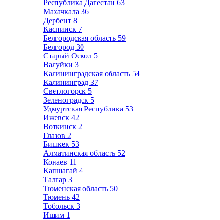
Республика Дагестан
63
Махачкала
36
Дербент
8
Каспийск
7
Белгородская область
59
Белгород
30
Старый Оскол
5
Валуйки
3
Калининградская область
54
Калининград
37
Светлогорск
5
Зеленоградск
5
Удмуртская Республика
53
Ижевск
42
Воткинск
2
Глазов
2
Бишкек
53
Алматинская область
52
Конаев
11
Капшагай
4
Талгар
3
Тюменская область
50
Тюмень
42
Тобольск
3
Ишим
1