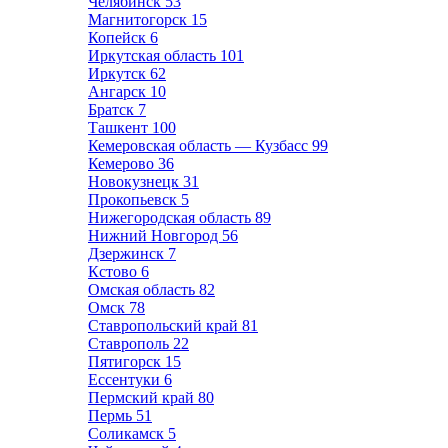
Челябинск
53
Магнитогорск
15
Копейск
6
Иркутская область
101
Иркутск
62
Ангарск
10
Братск
7
Ташкент
100
Кемеровская область — Кузбасс
99
Кемерово
36
Новокузнецк
31
Прокопьевск
5
Нижегородская область
89
Нижний Новгород
56
Дзержинск
7
Кстово
6
Омская область
82
Омск
78
Ставропольский край
81
Ставрополь
22
Пятигорск
15
Ессентуки
6
Пермский край
80
Пермь
51
Соликамск
5