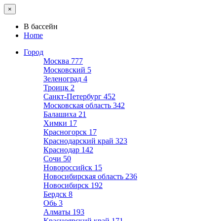
×
В бассейн
Home
Город
Москва
777
Московский
5
Зеленоград
4
Троицк
2
Санкт-Петербург
452
Московская область
342
Балашиха
21
Химки
17
Красногорск
17
Краснодарский край
323
Краснодар
142
Сочи
50
Новороссийск
15
Новосибирская область
236
Новосибирск
192
Бердск
8
Обь
3
Алматы
193
Красноярский край
171