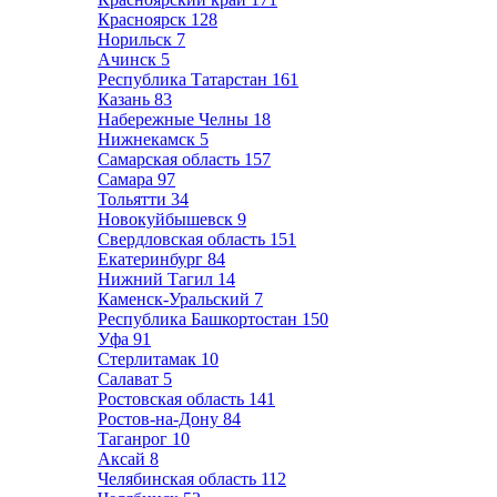
Красноярск
128
Норильск
7
Ачинск
5
Республика Татарстан
161
Казань
83
Набережные Челны
18
Нижнекамск
5
Самарская область
157
Самара
97
Тольятти
34
Новокуйбышевск
9
Свердловская область
151
Екатеринбург
84
Нижний Тагил
14
Каменск-Уральский
7
Республика Башкортостан
150
Уфа
91
Стерлитамак
10
Салават
5
Ростовская область
141
Ростов-на-Дону
84
Таганрог
10
Аксай
8
Челябинская область
112