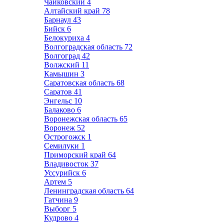
Чайковский
4
Алтайский край
78
Барнаул
43
Бийск
6
Белокуриха
4
Волгоградская область
72
Волгоград
42
Волжский
11
Камышин
3
Саратовская область
68
Саратов
41
Энгельс
10
Балаково
6
Воронежская область
65
Воронеж
52
Острогожск
1
Семилуки
1
Приморский край
64
Владивосток
37
Уссурийск
6
Артем
5
Ленинградская область
64
Гатчина
9
Выборг
5
Кудрово
4