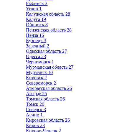
Рыбинск
3
Углич
1
Калужская область
28
Калуга
19
Обнинск
8
Пензенская область
28
Пенза
16
Кузнецк
3
Заречный
2
Одесская область
27
Одесса
23
Черноморск
1
Мурманская область
27
Мурманск
10
Кировск
2
Североморск
2
Атырауская область
26
Атырау
25
Томская область
26
Томск
20
Северск
3
Асино
1
Кировская область
26
Киров
23
Кирово-Чепецк
2