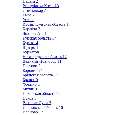
Надым
2
Республика Коми
18
Сыктывкар
7
Емва
2
Ухта
2
Иссык-Кульская область
17
Каракол
2
Чолпон-Ата
1
Курская область
17
Курск
14
Щигры
1
Курчатов
1
Новгородская область
17
Великий Новгород
11
Пестово
2
Боровичи
1
Брянская область
17
Брянск
9
Фокино
1
Мглин
1
Псковская область
16
Псков
8
Великие Луки
3
Ивановская область
16
Иваново
12