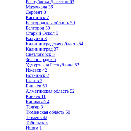
Республика Дагестан
63
Махачкала
36
Дербент
8
Каспийск
7
Белгородская область
59
Белгород
30
Старый Оскол
5
Валуйки
3
Калининградская область
54
Калининград
37
Светлогорск
5
Зеленоградск
5
Удмуртская Республика
53
Ижевск
42
Воткинск
2
Глазов
2
Бишкек
53
Алматинская область
52
Конаев
11
Капшагай
4
Талгар
3
Тюменская область
50
Тюмень
42
Тобольск
3
Ишим
1