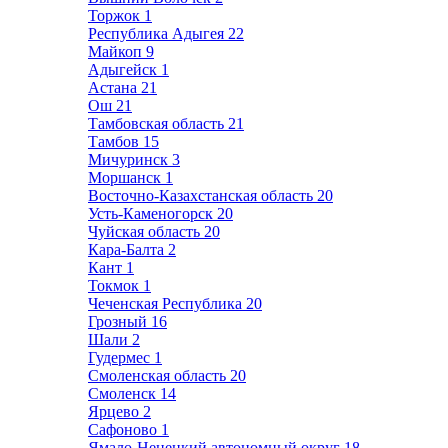
Торжок
1
Республика Адыгея
22
Майкоп
9
Адыгейск
1
Астана
21
Ош
21
Тамбовская область
21
Тамбов
15
Мичуринск
3
Моршанск
1
Восточно-Казахстанская область
20
Усть-Каменогорск
20
Чуйская область
20
Кара-Балта
2
Кант
1
Токмок
1
Чеченская Республика
20
Грозный
16
Шали
2
Гудермес
1
Смоленская область
20
Смоленск
14
Ярцево
2
Сафоново
1
Ямало-Ненецкий автономный округ
18