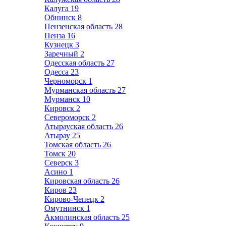
Калуга
19
Обнинск
8
Пензенская область
28
Пенза
16
Кузнецк
3
Заречный
2
Одесская область
27
Одесса
23
Черноморск
1
Мурманская область
27
Мурманск
10
Кировск
2
Североморск
2
Атырауская область
26
Атырау
25
Томская область
26
Томск
20
Северск
3
Асино
1
Кировская область
26
Киров
23
Кирово-Чепецк
2
Омутнинск
1
Акмолинская область
25