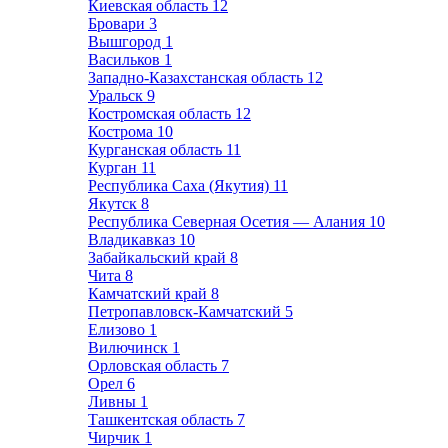
Киевская область
12
Бровари
3
Вышгород
1
Васильков
1
Западно-Казахстанская область
12
Уральск
9
Костромская область
12
Кострома
10
Курганская область
11
Курган
11
Республика Саха (Якутия)
11
Якутск
8
Республика Северная Осетия — Алания
10
Владикавказ
10
Забайкальский край
8
Чита
8
Камчатский край
8
Петропавловск-Камчатский
5
Елизово
1
Вилючинск
1
Орловская область
7
Орел
6
Ливны
1
Ташкентская область
7
Чирчик
1