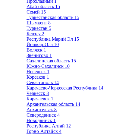
Прохладный
1
Абай область
15
Семей
15
Туркестанская область
15
Шымкент
8
Туркестан
5
Кентау
2
Республика Марий Эл
15
Йошкар-Ола
10
Волжск
1
Звенигово
1
Сахалинская область
15
Южно-Сахалинск
10
Невельск
1
Корсаков
1
Севастополь
14
Карачаево-Черкесская Республика
14
Черкесск
8
Карачаевск
1
Архангельская область
14
Архангельск
8
Северодвинск
4
Новодвинск
1
Республика Алтай
12
Горно-Алтайск
4