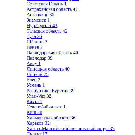
Советская Гавань
1
Астраханская область
47
Астрахань
36
Знаменск
1
Нур-Султан
43
Тульская область
42
Тула
26
Щёкино
3
Венев
2
Павлодарская область
40
Павлодар
39
Аксу
1
Липецкая область
40
Липецк
25
Елец
2
Усмань
1
Республика Бурятия
39
Улан-Удэ
32
Кяхта
1
Северобайкальск
1
Київ
38
Харьковская область
36
Харьков
32
Ханты-Мансийский автономный округ
35
Сургут
17