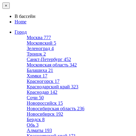
×
В бассейн
Home
Город
Москва
777
Московский
5
Зеленоград
4
Троицк
2
Санкт-Петербург
452
Московская область
342
Балашиха
21
Химки
17
Красногорск
17
Краснодарский край
323
Краснодар
142
Сочи
50
Новороссийск
15
Новосибирская область
236
Новосибирск
192
Бердск
8
Обь
3
Алматы
193
Красноярский край
171