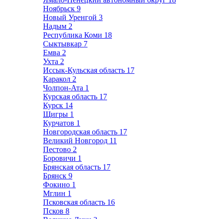
Ноябрьск
9
Новый Уренгой
3
Надым
2
Республика Коми
18
Сыктывкар
7
Емва
2
Ухта
2
Иссык-Кульская область
17
Каракол
2
Чолпон-Ата
1
Курская область
17
Курск
14
Щигры
1
Курчатов
1
Новгородская область
17
Великий Новгород
11
Пестово
2
Боровичи
1
Брянская область
17
Брянск
9
Фокино
1
Мглин
1
Псковская область
16
Псков
8