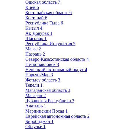
Ошская область
7
Киев
6
Костанайская область
6
Костанай
6
Республика Тыва
6
Кызыл
4
Ак-Довурак
1
Шагонар
1
Республика Ингушетия
5
Магас
2
Назрань
2
Северо-Казахстанская область
4
Петропавловск
3
Ненецкий автономный округ
4
Нарьян-Мар
3
Жетысу область
3
Текели
1
Магаданская область
3
Магадан
2
Чувашская Республика
3
Алатырь
1
Мариинский Посад
1
Еврейская автономная область
2
Биробиджан
1
Облучье
1