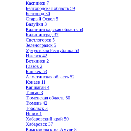
Каспийск
7
Белгородская область
59
Белгород
30
Старый Оскол
5
Валуйки
3
Калининградская область
54
Калининград
37
Светлогорск
5
Зеленоградск
5
Удмуртская Республика
53
Ижевск
42
Воткинск
2
Глазов
2
Бишкек
53
Алматинская область
52
Конаев
11
Капшагай
4
Талгар
3
Тюменская область
50
Тюмень
42
Тобольск
3
Ишим
1
Хабаровский край
50
Хабаровск
37
Комсомольск-на-Амуре
8