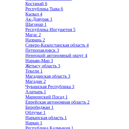
Костанай
6
Республика Тыва
6
Кызыл
4
Ак-Довурак
1
Шагонар
1
Республика Ингушетия
5
Магас
2
Назрань
2
Северо-Казахстанская область
4
Петропавловск
3
Ненецкий автономный округ
4
Нарьян-Мар
3
Жетысу область
3
Текели
1
Магаданская область
3
Магадан
2
Чувашская Республика
3
Алатырь
1
Мариинский Посад
1
Еврейская автономная область
2
Биробиджан
1
Облучье
1
Нарынская область
1
Нарын
1
Республика Калмыкия
1