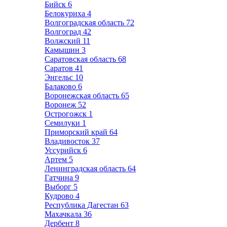
Бийск
6
Белокуриха
4
Волгоградская область
72
Волгоград
42
Волжский
11
Камышин
3
Саратовская область
68
Саратов
41
Энгельс
10
Балаково
6
Воронежская область
65
Воронеж
52
Острогожск
1
Семилуки
1
Приморский край
64
Владивосток
37
Уссурийск
6
Артем
5
Ленинградская область
64
Гатчина
9
Выборг
5
Кудрово
4
Республика Дагестан
63
Махачкала
36
Дербент
8