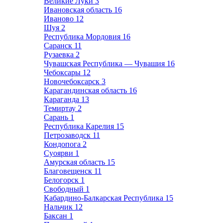
Великие Луки
3
Ивановская область
16
Иваново
12
Шуя
2
Республика Мордовия
16
Саранск
11
Рузаевка
2
Чувашская Республика — Чувашия
16
Чебоксары
12
Новочебоксарск
3
Карагандинская область
16
Караганда
13
Темиртау
2
Сарань
1
Республика Карелия
15
Петрозаводск
11
Кондопога
2
Суоярви
1
Амурская область
15
Благовещенск
11
Белогорск
1
Свободный
1
Кабардино-Балкарская Республика
15
Нальчик
12
Баксан
1