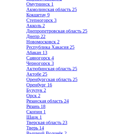
Омутнинск
1
Акмолинская область
25
Кокшетау
9
Степногорск
3
Акколь
2
Днепропетровская область
25
Днепр
22
Новомосковск
2
Республика Хакасия
25
Абакан
13
Саяногорск
4
Черногорск
3
Актюбинская область
25
Актобе
25
Оренбургская область
25
Оренбург
16
Бузулук
2
Орск
2
Рязанская область
24
Рязань
18
Скопин
1
Шацк
1
Тверская область
23
Тверь
14
Вышний Волочёк
2