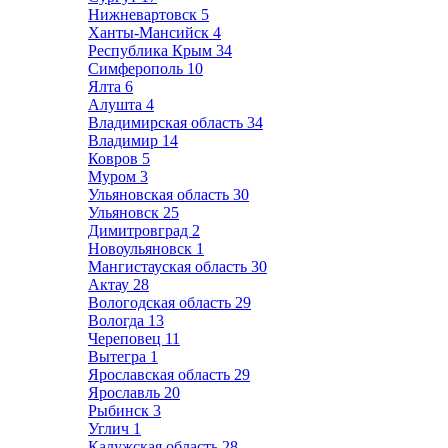
Нижневартовск
5
Ханты-Мансийск
4
Республика Крым
34
Симферополь
10
Ялта
6
Алушта
4
Владимирская область
34
Владимир
14
Ковров
5
Муром
3
Ульяновская область
30
Ульяновск
25
Димитровград
2
Новоульяновск
1
Мангистауская область
30
Актау
28
Вологодская область
29
Вологда
13
Череповец
11
Вытегра
1
Ярославская область
29
Ярославль
20
Рыбинск
3
Углич
1
Калужская область
28