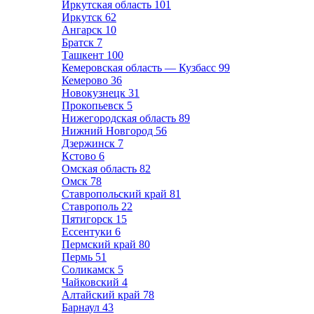
Иркутская область
101
Иркутск
62
Ангарск
10
Братск
7
Ташкент
100
Кемеровская область — Кузбасс
99
Кемерово
36
Новокузнецк
31
Прокопьевск
5
Нижегородская область
89
Нижний Новгород
56
Дзержинск
7
Кстово
6
Омская область
82
Омск
78
Ставропольский край
81
Ставрополь
22
Пятигорск
15
Ессентуки
6
Пермский край
80
Пермь
51
Соликамск
5
Чайковский
4
Алтайский край
78
Барнаул
43