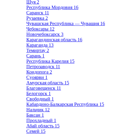
Шуя
2
Республика Мордовия
16
Саранск
11
Рузаевка
2
Чувашская Республика — Чувашия
16
Чебоксары
12
Новочебоксарск
3
Карагандинская область
16
Караганда
13
Темиртау
2
Сарань
1
Республика Карелия
15
Петрозаводск
11
Кондопога
2
Суоярви
1
Амурская область
15
Благовещенск
11
Белогорск
1
Свободный
1
Кабардино-Балкарская Республика
15
Нальчик
12
Баксан
1
Прохладный
1
Абай область
15
Семей
15