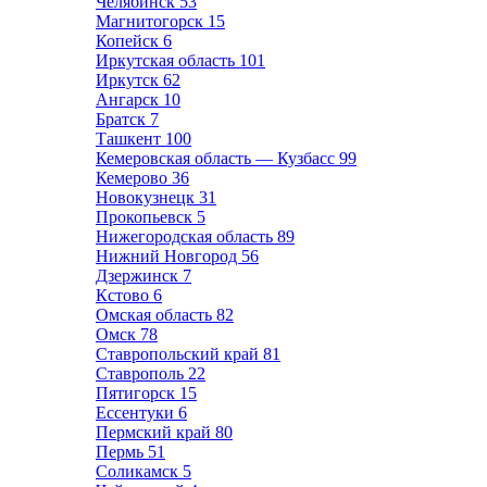
Челябинск
53
Магнитогорск
15
Копейск
6
Иркутская область
101
Иркутск
62
Ангарск
10
Братск
7
Ташкент
100
Кемеровская область — Кузбасс
99
Кемерово
36
Новокузнецк
31
Прокопьевск
5
Нижегородская область
89
Нижний Новгород
56
Дзержинск
7
Кстово
6
Омская область
82
Омск
78
Ставропольский край
81
Ставрополь
22
Пятигорск
15
Ессентуки
6
Пермский край
80
Пермь
51
Соликамск
5