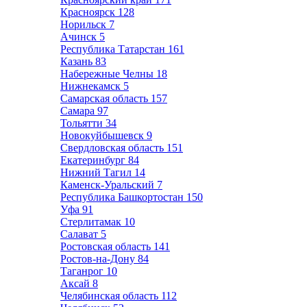
Красноярск
128
Норильск
7
Ачинск
5
Республика Татарстан
161
Казань
83
Набережные Челны
18
Нижнекамск
5
Самарская область
157
Самара
97
Тольятти
34
Новокуйбышевск
9
Свердловская область
151
Екатеринбург
84
Нижний Тагил
14
Каменск-Уральский
7
Республика Башкортостан
150
Уфа
91
Стерлитамак
10
Салават
5
Ростовская область
141
Ростов-на-Дону
84
Таганрог
10
Аксай
8
Челябинская область
112