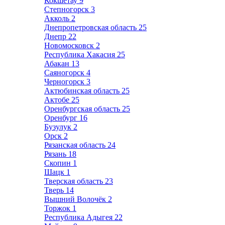
Кокшетау
9
Степногорск
3
Акколь
2
Днепропетровская область
25
Днепр
22
Новомосковск
2
Республика Хакасия
25
Абакан
13
Саяногорск
4
Черногорск
3
Актюбинская область
25
Актобе
25
Оренбургская область
25
Оренбург
16
Бузулук
2
Орск
2
Рязанская область
24
Рязань
18
Скопин
1
Шацк
1
Тверская область
23
Тверь
14
Вышний Волочёк
2
Торжок
1
Республика Адыгея
22