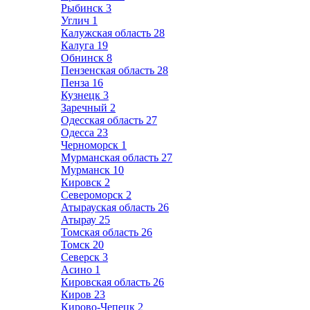
Рыбинск
3
Углич
1
Калужская область
28
Калуга
19
Обнинск
8
Пензенская область
28
Пенза
16
Кузнецк
3
Заречный
2
Одесская область
27
Одесса
23
Черноморск
1
Мурманская область
27
Мурманск
10
Кировск
2
Североморск
2
Атырауская область
26
Атырау
25
Томская область
26
Томск
20
Северск
3
Асино
1
Кировская область
26
Киров
23
Кирово-Чепецк
2