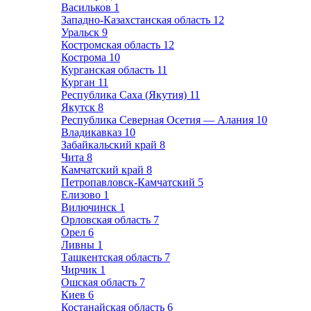
Васильков
1
Западно-Казахстанская область
12
Уральск
9
Костромская область
12
Кострома
10
Курганская область
11
Курган
11
Республика Саха (Якутия)
11
Якутск
8
Республика Северная Осетия — Алания
10
Владикавказ
10
Забайкальский край
8
Чита
8
Камчатский край
8
Петропавловск-Камчатский
5
Елизово
1
Вилючинск
1
Орловская область
7
Орел
6
Ливны
1
Ташкентская область
7
Чирчик
1
Ошская область
7
Киев
6
Костанайская область
6