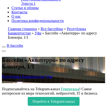
Элиста
1
Статьи и обзоры
Контакты
О нас
Политика конфиденциальности
Главная страница
»
Все бассейны
»
Республика
Башкортостан
»
Уфа
»
Бассейн «Акватерра» по адресу
Блюхера, 1/1
В бассейн
Бассейн «Акватерра» по адресу
Блюхера, 1/1
Республика Башкортостан
Уфа
В избранное
Подписывайтесь на Telegram-канал
Генережка
! Самое
интересное из мира технологий, нейросетей, IT и бизнеса.
Перейти в Telegram канал