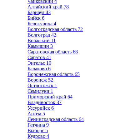
Чайковский
4
Алтайский край
78
Барнаул
43
Бийск
6
Белокуриха
4
Волгоградская область
72
Волгоград
42
Волжский
11
Камышин
3
Саратовская область
68
Саратов
41
Энгельс
10
Балаково
6
Воронежская область
65
Воронеж
52
Острогожск
1
Семилуки
1
Приморский край
64
Владивосток
37
Уссурийск
6
Артем
5
Ленинградская область
64
Гатчина
9
Выборг
5
Кудрово
4