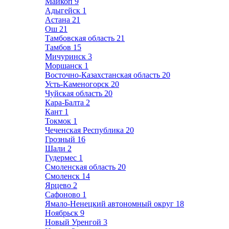
Майкоп
9
Адыгейск
1
Астана
21
Ош
21
Тамбовская область
21
Тамбов
15
Мичуринск
3
Моршанск
1
Восточно-Казахстанская область
20
Усть-Каменогорск
20
Чуйская область
20
Кара-Балта
2
Кант
1
Токмок
1
Чеченская Республика
20
Грозный
16
Шали
2
Гудермес
1
Смоленская область
20
Смоленск
14
Ярцево
2
Сафоново
1
Ямало-Ненецкий автономный округ
18
Ноябрьск
9
Новый Уренгой
3