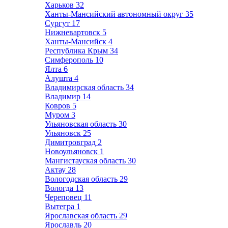
Харьков
32
Ханты-Мансийский автономный округ
35
Сургут
17
Нижневартовск
5
Ханты-Мансийск
4
Республика Крым
34
Симферополь
10
Ялта
6
Алушта
4
Владимирская область
34
Владимир
14
Ковров
5
Муром
3
Ульяновская область
30
Ульяновск
25
Димитровград
2
Новоульяновск
1
Мангистауская область
30
Актау
28
Вологодская область
29
Вологда
13
Череповец
11
Вытегра
1
Ярославская область
29
Ярославль
20