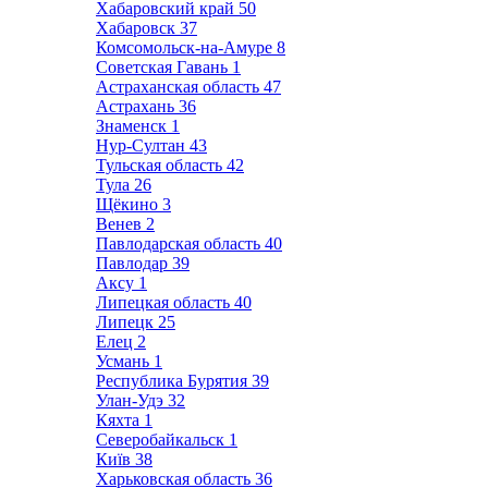
Хабаровский край
50
Хабаровск
37
Комсомольск-на-Амуре
8
Советская Гавань
1
Астраханская область
47
Астрахань
36
Знаменск
1
Нур-Султан
43
Тульская область
42
Тула
26
Щёкино
3
Венев
2
Павлодарская область
40
Павлодар
39
Аксу
1
Липецкая область
40
Липецк
25
Елец
2
Усмань
1
Республика Бурятия
39
Улан-Удэ
32
Кяхта
1
Северобайкальск
1
Київ
38
Харьковская область
36