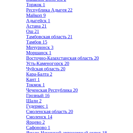
Торжок
1
Республика Адыгея
22
Майкоп
9
Адыгейск
1
Астана
21
Ош
21
Тамбовская область
21
Тамбов
15
Мичуринск
3
Моршанск
1
Восточно-Казахстанская область
20
Усть-Каменогорск
20
Чуйская область
20
Кара-Балта
2
Кант
1
Токмок
1
Чеченская Республика
20
Грозный
16
Шали
2
Гудермес
1
Смоленская область
20
Смоленск
14
Ярцево
2
Сафоново
1
Ямало-Ненецкий автономный округ
18