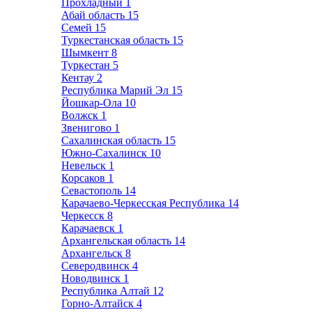
Прохладный
1
Абай область
15
Семей
15
Туркестанская область
15
Шымкент
8
Туркестан
5
Кентау
2
Республика Марий Эл
15
Йошкар-Ола
10
Волжск
1
Звенигово
1
Сахалинская область
15
Южно-Сахалинск
10
Невельск
1
Корсаков
1
Севастополь
14
Карачаево-Черкесская Республика
14
Черкесск
8
Карачаевск
1
Архангельская область
14
Архангельск
8
Северодвинск
4
Новодвинск
1
Республика Алтай
12
Горно-Алтайск
4