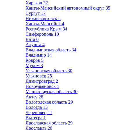
Харьков
32
Ханты-Мансийский автономный округ
35
Сургут
17
Нижневартовск
5
Ханты-Мансийск
4
Республика Крым
34
Симферополь
10
Ялта
6
Алушта
4
Владимирская область
34
Владимир
14
Ковров
5
Муром
3
Ульяновская область
30
Ульяновск
25
Димитровград
2
Новоульяновск
1
Мангистауская область
30
Актау
28
Вологодская область
29
Вологда
13
Череповец
11
Вытегра
1
Ярославская область
29
Ярославль
20