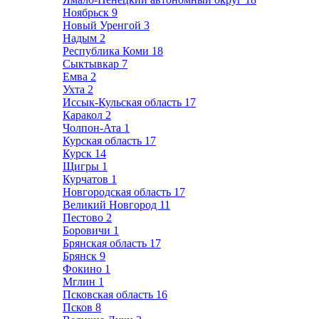
Ноябрьск
9
Новый Уренгой
3
Надым
2
Республика Коми
18
Сыктывкар
7
Емва
2
Ухта
2
Иссык-Кульская область
17
Каракол
2
Чолпон-Ата
1
Курская область
17
Курск
14
Щигры
1
Курчатов
1
Новгородская область
17
Великий Новгород
11
Пестово
2
Боровичи
1
Брянская область
17
Брянск
9
Фокино
1
Мглин
1
Псковская область
16
Псков
8