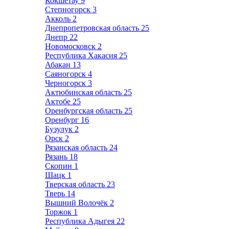
Кокшетау
9
Степногорск
3
Акколь
2
Днепропетровская область
25
Днепр
22
Новомосковск
2
Республика Хакасия
25
Абакан
13
Саяногорск
4
Черногорск
3
Актюбинская область
25
Актобе
25
Оренбургская область
25
Оренбург
16
Бузулук
2
Орск
2
Рязанская область
24
Рязань
18
Скопин
1
Шацк
1
Тверская область
23
Тверь
14
Вышний Волочёк
2
Торжок
1
Республика Адыгея
22