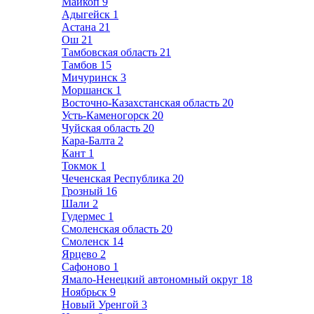
Майкоп
9
Адыгейск
1
Астана
21
Ош
21
Тамбовская область
21
Тамбов
15
Мичуринск
3
Моршанск
1
Восточно-Казахстанская область
20
Усть-Каменогорск
20
Чуйская область
20
Кара-Балта
2
Кант
1
Токмок
1
Чеченская Республика
20
Грозный
16
Шали
2
Гудермес
1
Смоленская область
20
Смоленск
14
Ярцево
2
Сафоново
1
Ямало-Ненецкий автономный округ
18
Ноябрьск
9
Новый Уренгой
3