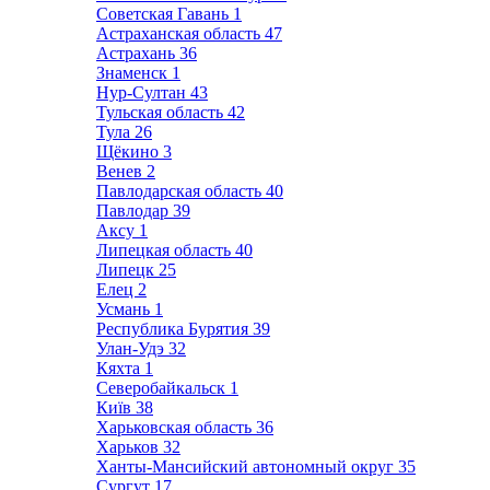
Советская Гавань
1
Астраханская область
47
Астрахань
36
Знаменск
1
Нур-Султан
43
Тульская область
42
Тула
26
Щёкино
3
Венев
2
Павлодарская область
40
Павлодар
39
Аксу
1
Липецкая область
40
Липецк
25
Елец
2
Усмань
1
Республика Бурятия
39
Улан-Удэ
32
Кяхта
1
Северобайкальск
1
Київ
38
Харьковская область
36
Харьков
32
Ханты-Мансийский автономный округ
35
Сургут
17