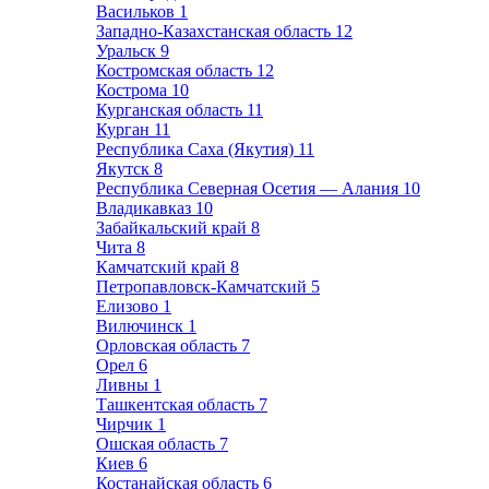
Васильков
1
Западно-Казахстанская область
12
Уральск
9
Костромская область
12
Кострома
10
Курганская область
11
Курган
11
Республика Саха (Якутия)
11
Якутск
8
Республика Северная Осетия — Алания
10
Владикавказ
10
Забайкальский край
8
Чита
8
Камчатский край
8
Петропавловск-Камчатский
5
Елизово
1
Вилючинск
1
Орловская область
7
Орел
6
Ливны
1
Ташкентская область
7
Чирчик
1
Ошская область
7
Киев
6
Костанайская область
6