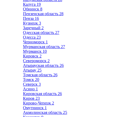
Калуга
19
Обнинск
8
Пензенская область
28
Пенза
16
Кузнецк
3
Заречный
2
Одесская область
27
Одесса
23
Черноморск
1
Мурманская область
27
Мурманск
10
Кировск
2
Североморск
2
Атырауская область
26
Атырау
25
Томская область
26
Томск
20
Северск
3
Асино
1
Кировская область
26
Киров
23
Кирово-Чепецк
2
Омутнинск
1
Акмолинская область
25