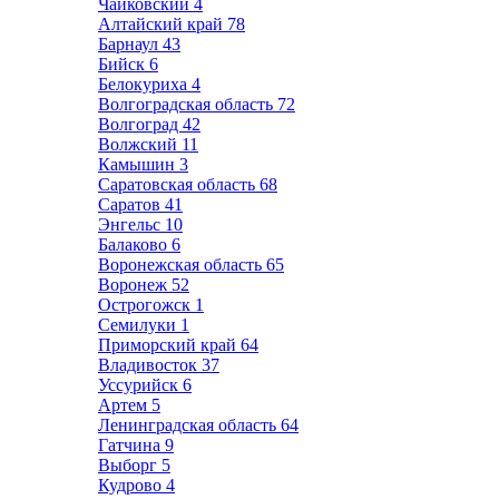
Чайковский
4
Алтайский край
78
Барнаул
43
Бийск
6
Белокуриха
4
Волгоградская область
72
Волгоград
42
Волжский
11
Камышин
3
Саратовская область
68
Саратов
41
Энгельс
10
Балаково
6
Воронежская область
65
Воронеж
52
Острогожск
1
Семилуки
1
Приморский край
64
Владивосток
37
Уссурийск
6
Артем
5
Ленинградская область
64
Гатчина
9
Выборг
5
Кудрово
4