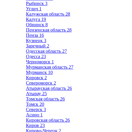
Рыбинск
3
Углич
1
Калужская область
28
Калуга
19
Обнинск
8
Пензенская область
28
Пенза
16
Кузнецк
3
Заречный
2
Одесская область
27
Одесса
23
Черноморск
1
Мурманская область
27
Мурманск
10
Кировск
2
Североморск
2
Атырауская область
26
Атырау
25
Томская область
26
Томск
20
Северск
3
Асино
1
Кировская область
26
Киров
23
Кирово-Чепецк
2