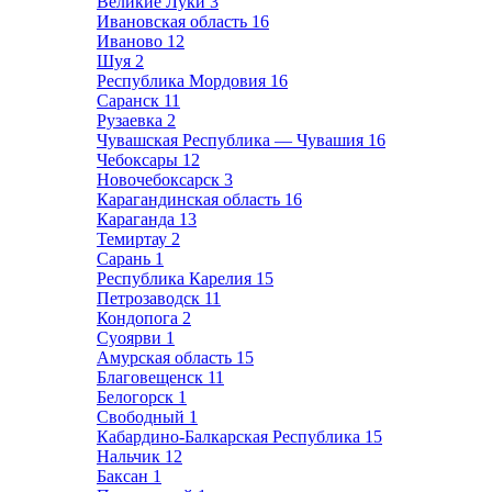
Великие Луки
3
Ивановская область
16
Иваново
12
Шуя
2
Республика Мордовия
16
Саранск
11
Рузаевка
2
Чувашская Республика — Чувашия
16
Чебоксары
12
Новочебоксарск
3
Карагандинская область
16
Караганда
13
Темиртау
2
Сарань
1
Республика Карелия
15
Петрозаводск
11
Кондопога
2
Суоярви
1
Амурская область
15
Благовещенск
11
Белогорск
1
Свободный
1
Кабардино-Балкарская Республика
15
Нальчик
12
Баксан
1