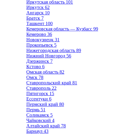
Иркутская область
101
Иркутск
62
Ангарск
10
Братск
7
Ташкент
100
Кемеровская область — Кузбасс
99
Кемерово
36
Новокузнецк
31
Прокопьевск
5
Нижегородская область
89
Нижний Новгород
56
Дзержинск
7
Кстово
6
Омская область
82
Омск
78
Ставропольский край
81
Ставрополь
22
Пятигорск
15
Ессентуки
6
Пермский край
80
Пермь
51
Соликамск
5
Чайковский
4
Алтайский край
78
Барнаул
43