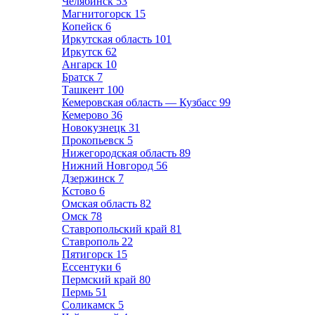
Челябинск
53
Магнитогорск
15
Копейск
6
Иркутская область
101
Иркутск
62
Ангарск
10
Братск
7
Ташкент
100
Кемеровская область — Кузбасс
99
Кемерово
36
Новокузнецк
31
Прокопьевск
5
Нижегородская область
89
Нижний Новгород
56
Дзержинск
7
Кстово
6
Омская область
82
Омск
78
Ставропольский край
81
Ставрополь
22
Пятигорск
15
Ессентуки
6
Пермский край
80
Пермь
51
Соликамск
5