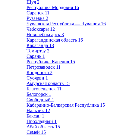
Шуя
2
Республика Мордовия
16
Саранск
11
Рузаевка
2
Чувашская Республика — Чувашия
16
Чебоксары
12
Новочебоксарск
3
Карагандинская область
16
Караганда
13
Темиртау
2
Сарань
1
Республика Карелия
15
Петрозаводск
11
Кондопога
2
Суоярви
1
Амурская область
15
Благовещенск
11
Белогорск
1
Свободный
1
Кабардино-Балкарская Республика
15
Нальчик
12
Баксан
1
Прохладный
1
Абай область
15
Семей
15