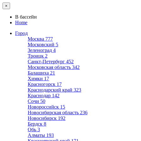
×
В бассейн
Home
Город
Москва
777
Московский
5
Зеленоград
4
Троицк
2
Санкт-Петербург
452
Московская область
342
Балашиха
21
Химки
17
Красногорск
17
Краснодарский край
323
Краснодар
142
Сочи
50
Новороссийск
15
Новосибирская область
236
Новосибирск
192
Бердск
8
Обь
3
Алматы
193
Красноярский край
171