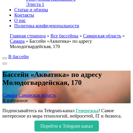
Элиста
1
Статьи и обзоры
Контакты
О нас
Политика конфиденциальности
Главная страница
»
Все бассейны
»
Самарская область
»
Самара
»
Бассейн «Акватика» по адресу
Молодогвардейская, 170
В бассейн
Бассейн «Акватика» по адресу
Молодогвардейская, 170
Самара
Самарская область
В избранное
Подписывайтесь на Telegram-канал
Генережка
! Самое
интересное из мира технологий, нейросетей, IT и бизнеса.
Перейти в Telegram канал