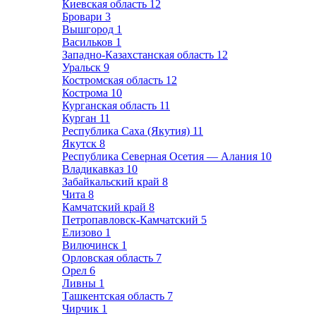
Киевская область
12
Бровари
3
Вышгород
1
Васильков
1
Западно-Казахстанская область
12
Уральск
9
Костромская область
12
Кострома
10
Курганская область
11
Курган
11
Республика Саха (Якутия)
11
Якутск
8
Республика Северная Осетия — Алания
10
Владикавказ
10
Забайкальский край
8
Чита
8
Камчатский край
8
Петропавловск-Камчатский
5
Елизово
1
Вилючинск
1
Орловская область
7
Орел
6
Ливны
1
Ташкентская область
7
Чирчик
1