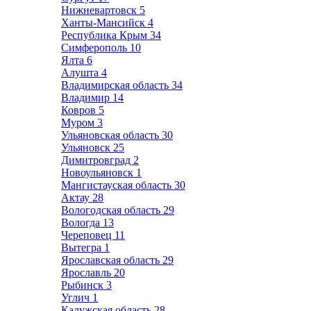
Нижневартовск
5
Ханты-Мансийск
4
Республика Крым
34
Симферополь
10
Ялта
6
Алушта
4
Владимирская область
34
Владимир
14
Ковров
5
Муром
3
Ульяновская область
30
Ульяновск
25
Димитровград
2
Новоульяновск
1
Мангистауская область
30
Актау
28
Вологодская область
29
Вологда
13
Череповец
11
Вытегра
1
Ярославская область
29
Ярославль
20
Рыбинск
3
Углич
1
Калужская область
28