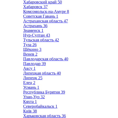
Хабаровский край
50
Хабаровск
37
Комсомольск-на-Амуре
8
Советская Гавань
1
Астраханская область
47
Астрахань
36
Знаменск
1
Нур-Султан
43
Тульская область
42
Тула
26
Щёкино
3
Венев
2
Павлодарская область
40
Павлодар
39
Аксу
1
Липецкая область
40
Липецк
25
Елец
2
Усмань
1
Республика Бурятия
39
Улан-Удэ
32
Кяхта
1
Северобайкальск
1
Київ
38
Харьковская область
36