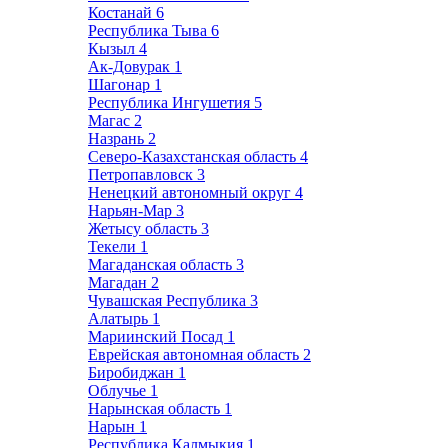
Костанай
6
Республика Тыва
6
Кызыл
4
Ак-Довурак
1
Шагонар
1
Республика Ингушетия
5
Магас
2
Назрань
2
Северо-Казахстанская область
4
Петропавловск
3
Ненецкий автономный округ
4
Нарьян-Мар
3
Жетысу область
3
Текели
1
Магаданская область
3
Магадан
2
Чувашская Республика
3
Алатырь
1
Мариинский Посад
1
Еврейская автономная область
2
Биробиджан
1
Облучье
1
Нарынская область
1
Нарын
1
Республика Калмыкия
1