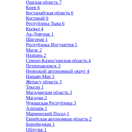
Ошская область
7
Киев
6
Костанайская область
6
Костанай
6
Республика Тыва
6
Кызыл
4
Ак-Довурак
1
Шагонар
1
Республика Ингушетия
5
Магас
2
Назрань
2
Северо-Казахстанская область
4
Петропавловск
3
Ненецкий автономный округ
4
Нарьян-Мар
3
Жетысу область
3
Текели
1
Магаданская область
3
Магадан
2
Чувашская Республика
3
Алатырь
1
Мариинский Посад
1
Еврейская автономная область
2
Биробиджан
1
Облучье
1