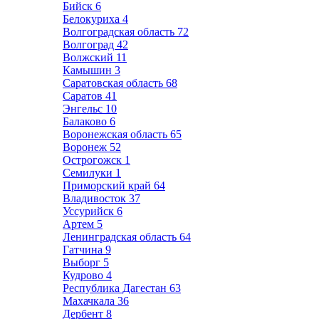
Бийск
6
Белокуриха
4
Волгоградская область
72
Волгоград
42
Волжский
11
Камышин
3
Саратовская область
68
Саратов
41
Энгельс
10
Балаково
6
Воронежская область
65
Воронеж
52
Острогожск
1
Семилуки
1
Приморский край
64
Владивосток
37
Уссурийск
6
Артем
5
Ленинградская область
64
Гатчина
9
Выборг
5
Кудрово
4
Республика Дагестан
63
Махачкала
36
Дербент
8