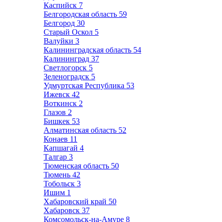
Каспийск
7
Белгородская область
59
Белгород
30
Старый Оскол
5
Валуйки
3
Калининградская область
54
Калининград
37
Светлогорск
5
Зеленоградск
5
Удмуртская Республика
53
Ижевск
42
Воткинск
2
Глазов
2
Бишкек
53
Алматинская область
52
Конаев
11
Капшагай
4
Талгар
3
Тюменская область
50
Тюмень
42
Тобольск
3
Ишим
1
Хабаровский край
50
Хабаровск
37
Комсомольск-на-Амуре
8