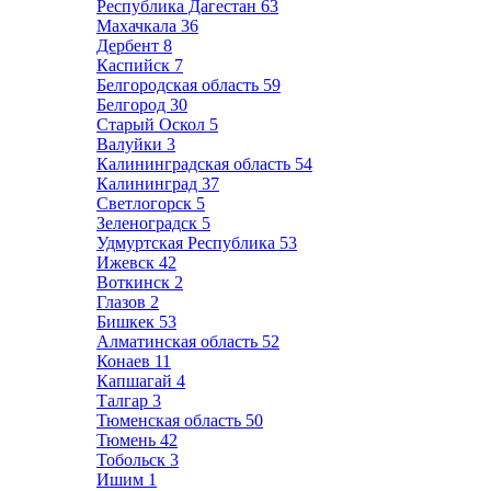
Республика Дагестан
63
Махачкала
36
Дербент
8
Каспийск
7
Белгородская область
59
Белгород
30
Старый Оскол
5
Валуйки
3
Калининградская область
54
Калининград
37
Светлогорск
5
Зеленоградск
5
Удмуртская Республика
53
Ижевск
42
Воткинск
2
Глазов
2
Бишкек
53
Алматинская область
52
Конаев
11
Капшагай
4
Талгар
3
Тюменская область
50
Тюмень
42
Тобольск
3
Ишим
1