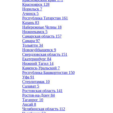
Красноярск
128
Норильск
7
Ачинск
5
Республика Татарстан
161
Казань
83
Набережные Челны
18
Нижнекамск
5
Самарская область
157
Самара
97
Тольятти
34
Новокуйбышевск
9
Свердловская область
151
Екатеринбург
84
Нижний Тагил
14
Каменск-Уральский
7
Республика Башкортостан
150
Уфа
91
Стерлитамак
10
Салават
5
Ростовская область
141
Ростов-на-Дону
84
Таганрог
10
Аксай
8
Челябинская область
112