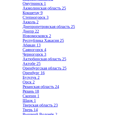
Омутнинск
1
Акмолинская область
25
Кокшетау
9
Степногорск
3
Акколь
2
Днепропетровская область
25
Днепр
22
Новомосковск
2
Республика Хакасия
25
Абакан
13
Саяногорск
4
Черногорск
3
Актюбинская область
25
Актобе
25
Оренбургская область
25
Оренбург
16
Бузулук
2
Орск
2
Рязанская область
24
Рязань
18
Скопин
1
Шацк
1
Тверская область
23
Тверь
14
Вышний Волочёк
2