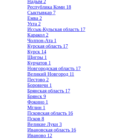
Надым
2
Республика Коми
18
Сыктывкар
7
Емва
2
Ухта
2
Иссык-Кульская область
17
Каракол
2
Чолпон-Ата
1
Курская область
17
Курск
14
Щигры
1
Курчатов
1
Новгородская область
17
Великий Новгород
11
Пестово
2
Боровичи
1
Брянская область
17
Брянск
9
Фокино
1
Мглин
1
Псковская область
16
Псков
8
Великие Луки
3
Ивановская область
16
Иваново
12