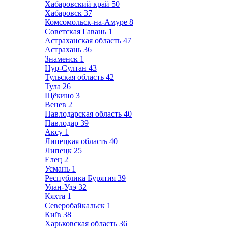
Хабаровский край
50
Хабаровск
37
Комсомольск-на-Амуре
8
Советская Гавань
1
Астраханская область
47
Астрахань
36
Знаменск
1
Нур-Султан
43
Тульская область
42
Тула
26
Щёкино
3
Венев
2
Павлодарская область
40
Павлодар
39
Аксу
1
Липецкая область
40
Липецк
25
Елец
2
Усмань
1
Республика Бурятия
39
Улан-Удэ
32
Кяхта
1
Северобайкальск
1
Київ
38
Харьковская область
36