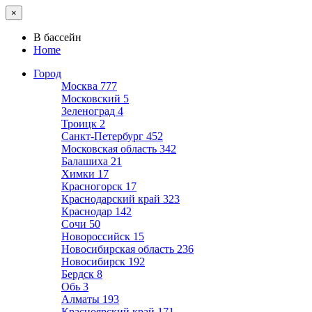
×
В бассейн
Home
Город
Москва
777
Московский
5
Зеленоград
4
Троицк
2
Санкт-Петербург
452
Московская область
342
Балашиха
21
Химки
17
Красногорск
17
Краснодарский край
323
Краснодар
142
Сочи
50
Новороссийск
15
Новосибирская область
236
Новосибирск
192
Бердск
8
Обь
3
Алматы
193
Красноярский край
171