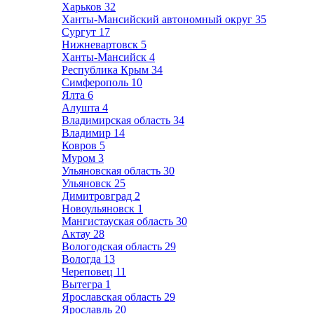
Харьков
32
Ханты-Мансийский автономный округ
35
Сургут
17
Нижневартовск
5
Ханты-Мансийск
4
Республика Крым
34
Симферополь
10
Ялта
6
Алушта
4
Владимирская область
34
Владимир
14
Ковров
5
Муром
3
Ульяновская область
30
Ульяновск
25
Димитровград
2
Новоульяновск
1
Мангистауская область
30
Актау
28
Вологодская область
29
Вологда
13
Череповец
11
Вытегра
1
Ярославская область
29
Ярославль
20