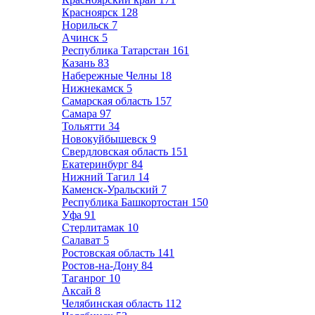
Красноярск
128
Норильск
7
Ачинск
5
Республика Татарстан
161
Казань
83
Набережные Челны
18
Нижнекамск
5
Самарская область
157
Самара
97
Тольятти
34
Новокуйбышевск
9
Свердловская область
151
Екатеринбург
84
Нижний Тагил
14
Каменск-Уральский
7
Республика Башкортостан
150
Уфа
91
Стерлитамак
10
Салават
5
Ростовская область
141
Ростов-на-Дону
84
Таганрог
10
Аксай
8
Челябинская область
112