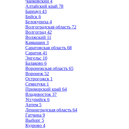
Чайковский
4
Алтайский край
78
Барнаул
43
Бийск
6
Белокуриха
4
Волгоградская область
72
Волгоград
42
Волжский
11
Камышин
3
Саратовская область
68
Саратов
41
Энгельс
10
Балаково
6
Воронежская область
65
Воронеж
52
Острогожск
1
Семилуки
1
Приморский край
64
Владивосток
37
Уссурийск
6
Артем
5
Ленинградская область
64
Гатчина
9
Выборг
5
Кудрово
4