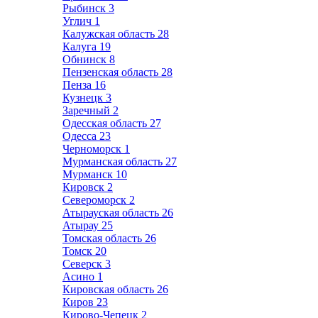
Рыбинск
3
Углич
1
Калужская область
28
Калуга
19
Обнинск
8
Пензенская область
28
Пенза
16
Кузнецк
3
Заречный
2
Одесская область
27
Одесса
23
Черноморск
1
Мурманская область
27
Мурманск
10
Кировск
2
Североморск
2
Атырауская область
26
Атырау
25
Томская область
26
Томск
20
Северск
3
Асино
1
Кировская область
26
Киров
23
Кирово-Чепецк
2