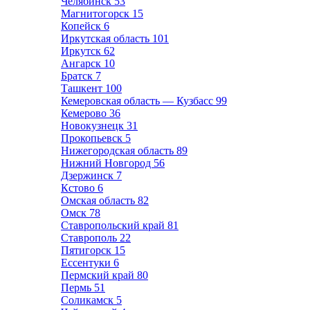
Челябинск
53
Магнитогорск
15
Копейск
6
Иркутская область
101
Иркутск
62
Ангарск
10
Братск
7
Ташкент
100
Кемеровская область — Кузбасс
99
Кемерово
36
Новокузнецк
31
Прокопьевск
5
Нижегородская область
89
Нижний Новгород
56
Дзержинск
7
Кстово
6
Омская область
82
Омск
78
Ставропольский край
81
Ставрополь
22
Пятигорск
15
Ессентуки
6
Пермский край
80
Пермь
51
Соликамск
5