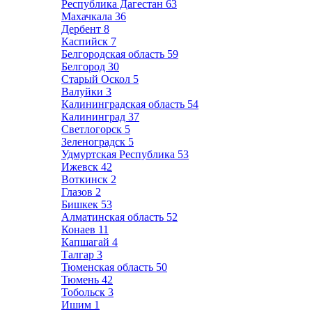
Республика Дагестан
63
Махачкала
36
Дербент
8
Каспийск
7
Белгородская область
59
Белгород
30
Старый Оскол
5
Валуйки
3
Калининградская область
54
Калининград
37
Светлогорск
5
Зеленоградск
5
Удмуртская Республика
53
Ижевск
42
Воткинск
2
Глазов
2
Бишкек
53
Алматинская область
52
Конаев
11
Капшагай
4
Талгар
3
Тюменская область
50
Тюмень
42
Тобольск
3
Ишим
1