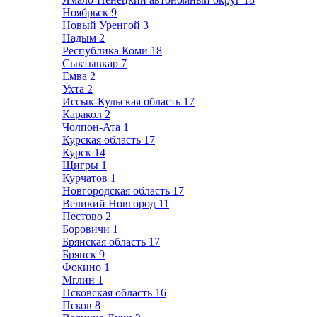
Ноябрьск
9
Новый Уренгой
3
Надым
2
Республика Коми
18
Сыктывкар
7
Емва
2
Ухта
2
Иссык-Кульская область
17
Каракол
2
Чолпон-Ата
1
Курская область
17
Курск
14
Щигры
1
Курчатов
1
Новгородская область
17
Великий Новгород
11
Пестово
2
Боровичи
1
Брянская область
17
Брянск
9
Фокино
1
Мглин
1
Псковская область
16
Псков
8