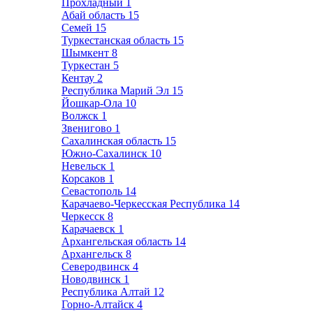
Прохладный
1
Абай область
15
Семей
15
Туркестанская область
15
Шымкент
8
Туркестан
5
Кентау
2
Республика Марий Эл
15
Йошкар-Ола
10
Волжск
1
Звенигово
1
Сахалинская область
15
Южно-Сахалинск
10
Невельск
1
Корсаков
1
Севастополь
14
Карачаево-Черкесская Республика
14
Черкесск
8
Карачаевск
1
Архангельская область
14
Архангельск
8
Северодвинск
4
Новодвинск
1
Республика Алтай
12
Горно-Алтайск
4