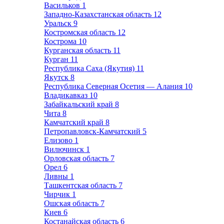
Васильков
1
Западно-Казахстанская область
12
Уральск
9
Костромская область
12
Кострома
10
Курганская область
11
Курган
11
Республика Саха (Якутия)
11
Якутск
8
Республика Северная Осетия — Алания
10
Владикавказ
10
Забайкальский край
8
Чита
8
Камчатский край
8
Петропавловск-Камчатский
5
Елизово
1
Вилючинск
1
Орловская область
7
Орел
6
Ливны
1
Ташкентская область
7
Чирчик
1
Ошская область
7
Киев
6
Костанайская область
6