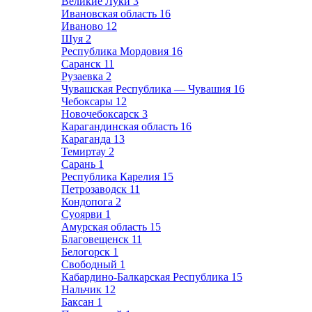
Великие Луки
3
Ивановская область
16
Иваново
12
Шуя
2
Республика Мордовия
16
Саранск
11
Рузаевка
2
Чувашская Республика — Чувашия
16
Чебоксары
12
Новочебоксарск
3
Карагандинская область
16
Караганда
13
Темиртау
2
Сарань
1
Республика Карелия
15
Петрозаводск
11
Кондопога
2
Суоярви
1
Амурская область
15
Благовещенск
11
Белогорск
1
Свободный
1
Кабардино-Балкарская Республика
15
Нальчик
12
Баксан
1