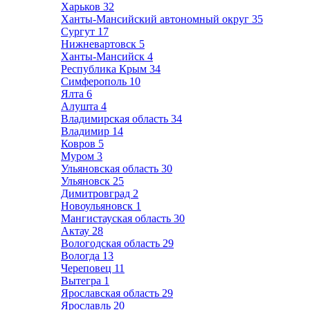
Харьков
32
Ханты-Мансийский автономный округ
35
Сургут
17
Нижневартовск
5
Ханты-Мансийск
4
Республика Крым
34
Симферополь
10
Ялта
6
Алушта
4
Владимирская область
34
Владимир
14
Ковров
5
Муром
3
Ульяновская область
30
Ульяновск
25
Димитровград
2
Новоульяновск
1
Мангистауская область
30
Актау
28
Вологодская область
29
Вологда
13
Череповец
11
Вытегра
1
Ярославская область
29
Ярославль
20