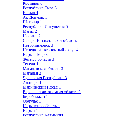
Костанай
6
Республика Тыва
6
Кызыл
4
Ак-Довурак
1
Шагонар
1
Республика Ингушетия
5
Магас
2
Назрань
2
Северо-Казахстанская область
4
Петропавловск
3
Ненецкий автономный округ
4
Нарьян-Мар
3
Жетысу область
3
Текели
1
Магаданская область
3
Магадан
2
Чувашская Республика
3
Алатырь
1
Мариинский Посад
1
Еврейская автономная область
2
Биробиджан
1
Облучье
1
Нарынская область
1
Нарын
1
Республика Калмыкия
1