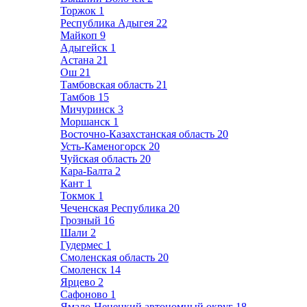
Торжок
1
Республика Адыгея
22
Майкоп
9
Адыгейск
1
Астана
21
Ош
21
Тамбовская область
21
Тамбов
15
Мичуринск
3
Моршанск
1
Восточно-Казахстанская область
20
Усть-Каменогорск
20
Чуйская область
20
Кара-Балта
2
Кант
1
Токмок
1
Чеченская Республика
20
Грозный
16
Шали
2
Гудермес
1
Смоленская область
20
Смоленск
14
Ярцево
2
Сафоново
1
Ямало-Ненецкий автономный округ
18