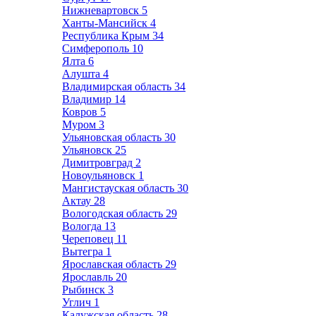
Нижневартовск
5
Ханты-Мансийск
4
Республика Крым
34
Симферополь
10
Ялта
6
Алушта
4
Владимирская область
34
Владимир
14
Ковров
5
Муром
3
Ульяновская область
30
Ульяновск
25
Димитровград
2
Новоульяновск
1
Мангистауская область
30
Актау
28
Вологодская область
29
Вологда
13
Череповец
11
Вытегра
1
Ярославская область
29
Ярославль
20
Рыбинск
3
Углич
1
Калужская область
28