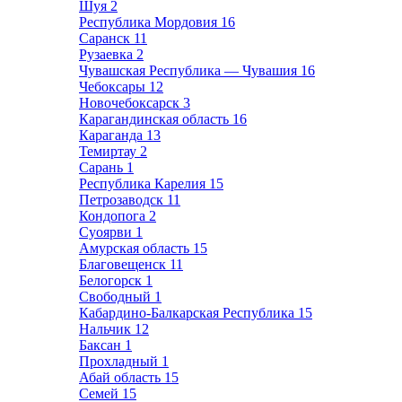
Шуя
2
Республика Мордовия
16
Саранск
11
Рузаевка
2
Чувашская Республика — Чувашия
16
Чебоксары
12
Новочебоксарск
3
Карагандинская область
16
Караганда
13
Темиртау
2
Сарань
1
Республика Карелия
15
Петрозаводск
11
Кондопога
2
Суоярви
1
Амурская область
15
Благовещенск
11
Белогорск
1
Свободный
1
Кабардино-Балкарская Республика
15
Нальчик
12
Баксан
1
Прохладный
1
Абай область
15
Семей
15