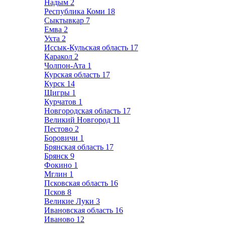
Надым
2
Республика Коми
18
Сыктывкар
7
Емва
2
Ухта
2
Иссык-Кульская область
17
Каракол
2
Чолпон-Ата
1
Курская область
17
Курск
14
Щигры
1
Курчатов
1
Новгородская область
17
Великий Новгород
11
Пестово
2
Боровичи
1
Брянская область
17
Брянск
9
Фокино
1
Мглин
1
Псковская область
16
Псков
8
Великие Луки
3
Ивановская область
16
Иваново
12