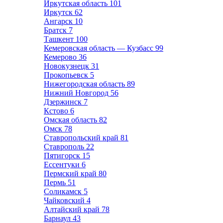
Иркутская область
101
Иркутск
62
Ангарск
10
Братск
7
Ташкент
100
Кемеровская область — Кузбасс
99
Кемерово
36
Новокузнецк
31
Прокопьевск
5
Нижегородская область
89
Нижний Новгород
56
Дзержинск
7
Кстово
6
Омская область
82
Омск
78
Ставропольский край
81
Ставрополь
22
Пятигорск
15
Ессентуки
6
Пермский край
80
Пермь
51
Соликамск
5
Чайковский
4
Алтайский край
78
Барнаул
43