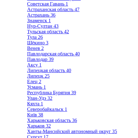
Советская Гавань
1
Астраханская область
47
Астрахань
36
Знаменск
1
Нур-Султан
43
Тульская область
42
Тула
26
Щёкино
3
Венев
2
Павлодарская область
40
Павлодар
39
Аксу
1
Липецкая область
40
Липецк
25
Елец
2
Усмань
1
Республика Бурятия
39
Улан-Удэ
32
Кяхта
1
Северобайкальск
1
Київ
38
Харьковская область
36
Харьков
32
Ханты-Мансийский автономный округ
35
Сургут
17