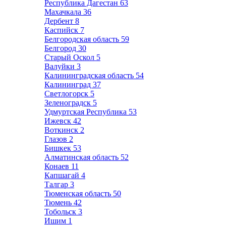
Республика Дагестан
63
Махачкала
36
Дербент
8
Каспийск
7
Белгородская область
59
Белгород
30
Старый Оскол
5
Валуйки
3
Калининградская область
54
Калининград
37
Светлогорск
5
Зеленоградск
5
Удмуртская Республика
53
Ижевск
42
Воткинск
2
Глазов
2
Бишкек
53
Алматинская область
52
Конаев
11
Капшагай
4
Талгар
3
Тюменская область
50
Тюмень
42
Тобольск
3
Ишим
1