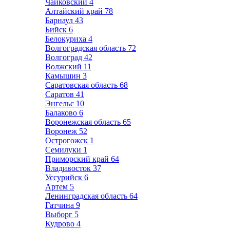
Чайковский
4
Алтайский край
78
Барнаул
43
Бийск
6
Белокуриха
4
Волгоградская область
72
Волгоград
42
Волжский
11
Камышин
3
Саратовская область
68
Саратов
41
Энгельс
10
Балаково
6
Воронежская область
65
Воронеж
52
Острогожск
1
Семилуки
1
Приморский край
64
Владивосток
37
Уссурийск
6
Артем
5
Ленинградская область
64
Гатчина
9
Выборг
5
Кудрово
4