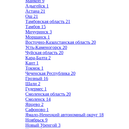
Майкоп
9
Адыгейск
1
Астана
21
Ош
21
Тамбовская область
21
Тамбов
15
Мичуринск
3
Моршанск
1
Восточно-Казахстанская область
20
Усть-Каменогорск
20
Чуйская область
20
Кара-Балта
2
Кант
1
Токмок
1
Чеченская Республика
20
Грозный
16
Шали
2
Гудермес
1
Смоленская область
20
Смоленск
14
Ярцево
2
Сафоново
1
Ямало-Ненецкий автономный округ
18
Ноябрьск
9
Новый Уренгой
3