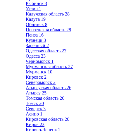
Рыбинск
3
Углич
1
Калужская область
28
Калуга
19
Обнинск
8
Пензенская область
28
Пенза
16
Кузнецк
3
Заречный
2
Одесская область
27
Одесса
23
Черноморск
1
Мурманская область
27
Мурманск
10
Кировск
2
Североморск
2
Атырауская область
26
Атырау
25
Томская область
26
Томск
20
Северск
3
Асино
1
Кировская область
26
Киров
23
Кирово-Чепецк
2