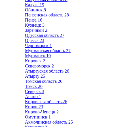
Калуга
19
Обнинск
8
Пензенская область
28
Пенза
16
Кузнецк
3
Заречный
2
Одесская область
27
Одесса
23
Черноморск
1
Мурманская область
27
Мурманск
10
Кировск
2
Североморск
2
Атырауская область
26
Атырау
25
Томская область
26
Томск
20
Северск
3
Асино
1
Кировская область
26
Киров
23
Кирово-Чепецк
2
Омутнинск
1
Акмолинская область
25