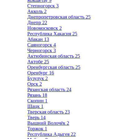
Кокшетау
9
Степногорск
3
Акколь
2
Днепропетровская область
25
Днепр
22
Новомосковск
2
Республика Хакасия
25
Абакан
13
Саяногорск
4
Черногорск
3
Актюбинская область
25
Актобе
25
Оренбургская область
25
Оренбург
16
Бузулук
2
Орск
2
Рязанская область
24
Рязань
18
Скопин
1
Шацк
1
Тверская область
23
Тверь
14
Вышний Волочёк
2
Торжок
1
Республика Адыгея
22