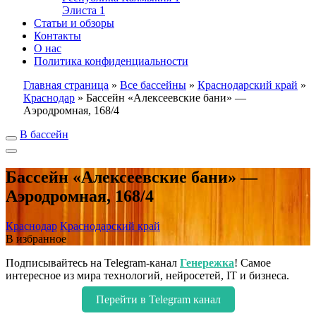
Элиста
1
Статьи и обзоры
Контакты
О нас
Политика конфиденциальности
Главная страница
»
Все бассейны
»
Краснодарский край
»
Краснодар
»
Бассейн «Алексеевские бани» —
Аэродромная, 168/4
В бассейн
Бассейн «Алексеевские бани» —
Аэродромная, 168/4
Краснодар
Краснодарский край
В избранное
Подписывайтесь на Telegram-канал
Генережка
! Самое
интересное из мира технологий, нейросетей, IT и бизнеса.
Перейти в Telegram канал