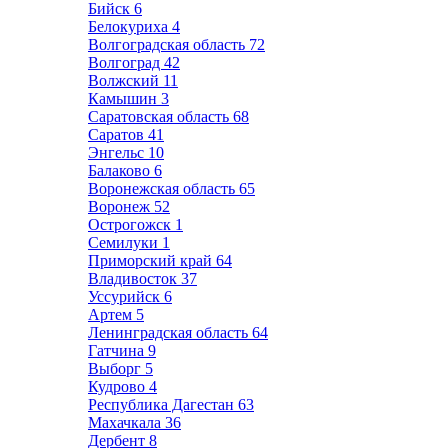
Бийск
6
Белокуриха
4
Волгоградская область
72
Волгоград
42
Волжский
11
Камышин
3
Саратовская область
68
Саратов
41
Энгельс
10
Балаково
6
Воронежская область
65
Воронеж
52
Острогожск
1
Семилуки
1
Приморский край
64
Владивосток
37
Уссурийск
6
Артем
5
Ленинградская область
64
Гатчина
9
Выборг
5
Кудрово
4
Республика Дагестан
63
Махачкала
36
Дербент
8