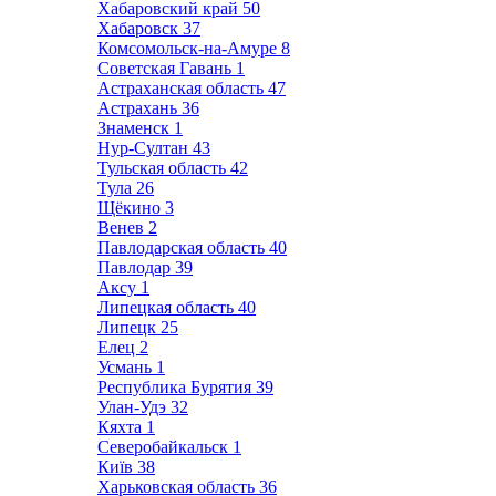
Хабаровский край
50
Хабаровск
37
Комсомольск-на-Амуре
8
Советская Гавань
1
Астраханская область
47
Астрахань
36
Знаменск
1
Нур-Султан
43
Тульская область
42
Тула
26
Щёкино
3
Венев
2
Павлодарская область
40
Павлодар
39
Аксу
1
Липецкая область
40
Липецк
25
Елец
2
Усмань
1
Республика Бурятия
39
Улан-Удэ
32
Кяхта
1
Северобайкальск
1
Київ
38
Харьковская область
36