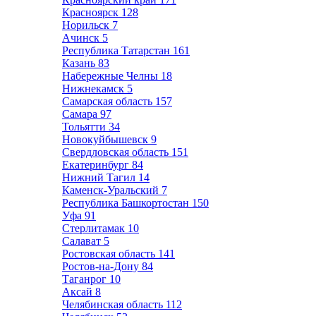
Красноярск
128
Норильск
7
Ачинск
5
Республика Татарстан
161
Казань
83
Набережные Челны
18
Нижнекамск
5
Самарская область
157
Самара
97
Тольятти
34
Новокуйбышевск
9
Свердловская область
151
Екатеринбург
84
Нижний Тагил
14
Каменск-Уральский
7
Республика Башкортостан
150
Уфа
91
Стерлитамак
10
Салават
5
Ростовская область
141
Ростов-на-Дону
84
Таганрог
10
Аксай
8
Челябинская область
112