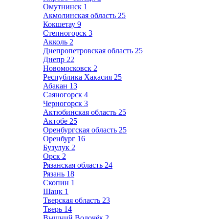
Омутнинск
1
Акмолинская область
25
Кокшетау
9
Степногорск
3
Акколь
2
Днепропетровская область
25
Днепр
22
Новомосковск
2
Республика Хакасия
25
Абакан
13
Саяногорск
4
Черногорск
3
Актюбинская область
25
Актобе
25
Оренбургская область
25
Оренбург
16
Бузулук
2
Орск
2
Рязанская область
24
Рязань
18
Скопин
1
Шацк
1
Тверская область
23
Тверь
14
Вышний Волочёк
2