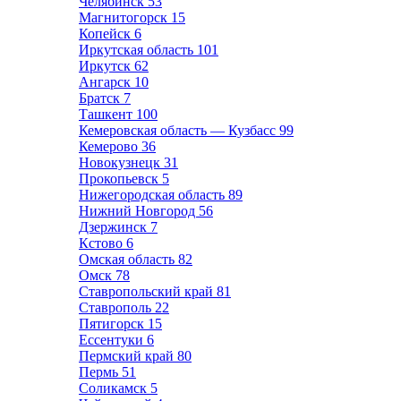
Челябинск
53
Магнитогорск
15
Копейск
6
Иркутская область
101
Иркутск
62
Ангарск
10
Братск
7
Ташкент
100
Кемеровская область — Кузбасс
99
Кемерово
36
Новокузнецк
31
Прокопьевск
5
Нижегородская область
89
Нижний Новгород
56
Дзержинск
7
Кстово
6
Омская область
82
Омск
78
Ставропольский край
81
Ставрополь
22
Пятигорск
15
Ессентуки
6
Пермский край
80
Пермь
51
Соликамск
5