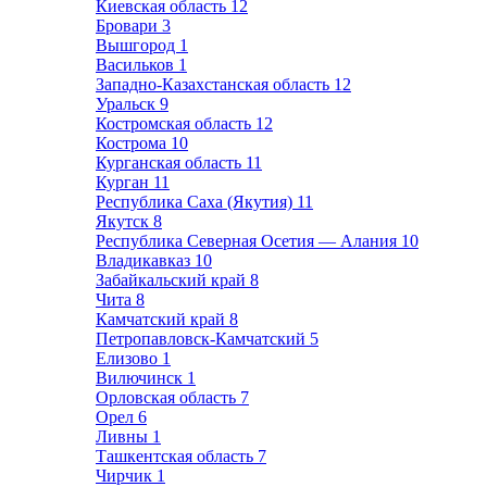
Киевская область
12
Бровари
3
Вышгород
1
Васильков
1
Западно-Казахстанская область
12
Уральск
9
Костромская область
12
Кострома
10
Курганская область
11
Курган
11
Республика Саха (Якутия)
11
Якутск
8
Республика Северная Осетия — Алания
10
Владикавказ
10
Забайкальский край
8
Чита
8
Камчатский край
8
Петропавловск-Камчатский
5
Елизово
1
Вилючинск
1
Орловская область
7
Орел
6
Ливны
1
Ташкентская область
7
Чирчик
1