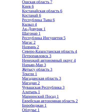
Ошская область
7
Киев
6
Костанайская область
6
Костанай
6
Республика Тыва
6
Кызыл
4
Ак-Довурак
1
Шагонар
1
Республика Ингушетия
5
Магас
2
Назрань
2
Северо-Казахстанская область
4
Петропавловск
3
Ненецкий автономный округ
4
Нарьян-Мар
3
Жетысу область
3
Текели
1
Магаданская область
3
Магадан
2
Чувашская Республика
3
Алатырь
1
Мариинский Посад
1
Еврейская автономная область
2
Биробиджан
1
Облучье
1