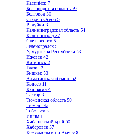
Каспийск
7
Белгородская область
59
Белгород
30
Старый Оскол
5
Валуйки
3
Калининградская область
54
Калининград
37
Светлогорск
5
Зеленоградск
5
Удмуртская Республика
53
Ижевск
42
Воткинск
2
Глазов
2
Бишкек
53
Алматинская область
52
Конаев
11
Капшагай
4
Талгар
3
Тюменская область
50
Тюмень
42
Тобольск
3
Ишим
1
Хабаровский край
50
Хабаровск
37
Комсомольск-на-Амуре
8