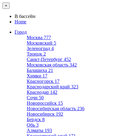
×
В бассейн
Home
Город
Москва
777
Московский
5
Зеленоград
4
Троицк
2
Санкт-Петербург
452
Московская область
342
Балашиха
21
Химки
17
Красногорск
17
Краснодарский край
323
Краснодар
142
Сочи
50
Новороссийск
15
Новосибирская область
236
Новосибирск
192
Бердск
8
Обь
3
Алматы
193
Красноярский край
171