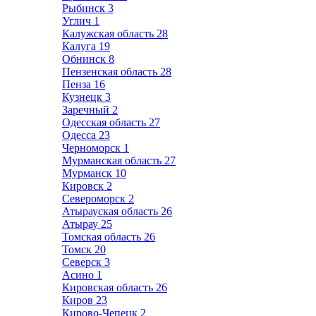
Рыбинск
3
Углич
1
Калужская область
28
Калуга
19
Обнинск
8
Пензенская область
28
Пенза
16
Кузнецк
3
Заречный
2
Одесская область
27
Одесса
23
Черноморск
1
Мурманская область
27
Мурманск
10
Кировск
2
Североморск
2
Атырауская область
26
Атырау
25
Томская область
26
Томск
20
Северск
3
Асино
1
Кировская область
26
Киров
23
Кирово-Чепецк
2