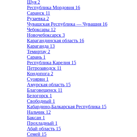
Шуя
2
Республика Мордовия
16
Саранск
11
Рузаевка
2
Чувашская Республика — Чувашия
16
Чебоксары
12
Новочебоксарск
3
Карагандинская область
16
Караганда
13
Темиртау
2
Сарань
1
Республика Карелия
15
Петрозаводск
11
Кондопога
2
Суоярви
1
Амурская область
15
Благовещенск
11
Белогорск
1
Свободный
1
Кабардино-Балкарская Республика
15
Нальчик
12
Баксан
1
Прохладный
1
Абай область
15
Семей
15