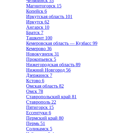
Челябинск
53
Магнитогорск
15
Копейск
6
Иркутская область
101
Иркутск
62
Ангарск
10
Братск
7
Ташкент
100
Кемеровская область — Кузбасс
99
Кемерово
36
Новокузнецк
31
Прокопьевск
5
Нижегородская область
89
Нижний Новгород
56
Дзержинск
7
Кстово
6
Омская область
82
Омск
78
Ставропольский край
81
Ставрополь
22
Пятигорск
15
Ессентуки
6
Пермский край
80
Пермь
51
Соликамск
5