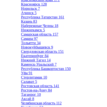
Красноярск
128
Норильск
7
Ачинск
5
Республика Татарстан
161
Казань
83
Набережные Челны
18
Нижнекамск
5
Самарская область
157
Самара
97
Тольятти
34
Новокуйбышевск
9
Свердловская область
151
Екатеринбург
84
Нижний Тагил
14
Каменск-Уральский
7
Республика Башкортостан
150
Уфа
91
Стерлитамак
10
Салават
5
Ростовская область
141
Ростов-на-Дону
84
Таганрог
10
Аксай
8
Челябинская область
112