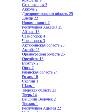
Кокшетау
9
Степногорск
3
Акколь
2
Днепропетровская область
25
Днепр
22
Новомосковск
2
Республика Хакасия
25
Абакан
13
Саяногорск
4
Черногорск
3
Актюбинская область
25
Актобе
25
Оренбургская область
25
Оренбург
16
Бузулук
2
Орск
2
Рязанская область
24
Рязань
18
Скопин
1
Шацк
1
Тверская область
23
Тверь
14
Вышний Волочёк
2
Торжок
1
Республика Адыгея
22