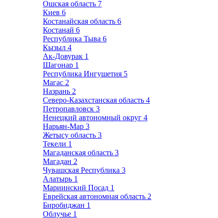
Ошская область
7
Киев
6
Костанайская область
6
Костанай
6
Республика Тыва
6
Кызыл
4
Ак-Довурак
1
Шагонар
1
Республика Ингушетия
5
Магас
2
Назрань
2
Северо-Казахстанская область
4
Петропавловск
3
Ненецкий автономный округ
4
Нарьян-Мар
3
Жетысу область
3
Текели
1
Магаданская область
3
Магадан
2
Чувашская Республика
3
Алатырь
1
Мариинский Посад
1
Еврейская автономная область
2
Биробиджан
1
Облучье
1