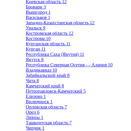
Киевская область
12
Бровари
3
Вышгород
1
Васильков
1
Западно-Казахстанская область
12
Уральск
9
Костромская область
12
Кострома
10
Курганская область
11
Курган
11
Республика Саха (Якутия)
11
Якутск
8
Республика Северная Осетия — Алания
10
Владикавказ
10
Забайкальский край
8
Чита
8
Камчатский край
8
Петропавловск-Камчатский
5
Елизово
1
Вилючинск
1
Орловская область
7
Орел
6
Ливны
1
Ташкентская область
7
Чирчик
1