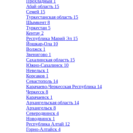
Прохладный
1
Абай область
15
Семей
15
Туркестанская область
15
Шымкент
8
Туркестан
5
Кентау
2
Республика Марий Эл
15
Йошкар-Ола
10
Волжск
1
Звенигово
1
Сахалинская область
15
Южно-Сахалинск
10
Невельск
1
Корсаков
1
Севастополь
14
Карачаево-Черкесская Республика
14
Черкесск
8
Карачаевск
1
Архангельская область
14
Архангельск
8
Северодвинск
4
Новодвинск
1
Республика Алтай
12
Горно-Алтайск
4