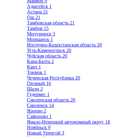
Майкоп
9
Адыгейск
1
Астана
21
Ош
21
Тамбовская область
21
Тамбов
15
Мичуринск
3
Моршанск
1
Восточно-Казахстанская область
20
Усть-Каменогорск
20
Чуйская область
20
Кара-Балта
2
Кант
1
Токмок
1
Чеченская Республика
20
Грозный
16
Шали
2
Гудермес
1
Смоленская область
20
Смоленск
14
Ярцево
2
Сафоново
1
Ямало-Ненецкий автономный округ
18
Ноябрьск
9
Новый Уренгой
3