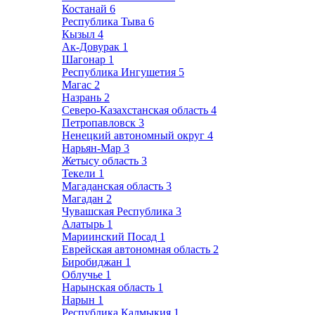
Костанай
6
Республика Тыва
6
Кызыл
4
Ак-Довурак
1
Шагонар
1
Республика Ингушетия
5
Магас
2
Назрань
2
Северо-Казахстанская область
4
Петропавловск
3
Ненецкий автономный округ
4
Нарьян-Мар
3
Жетысу область
3
Текели
1
Магаданская область
3
Магадан
2
Чувашская Республика
3
Алатырь
1
Мариинский Посад
1
Еврейская автономная область
2
Биробиджан
1
Облучье
1
Нарынская область
1
Нарын
1
Республика Калмыкия
1