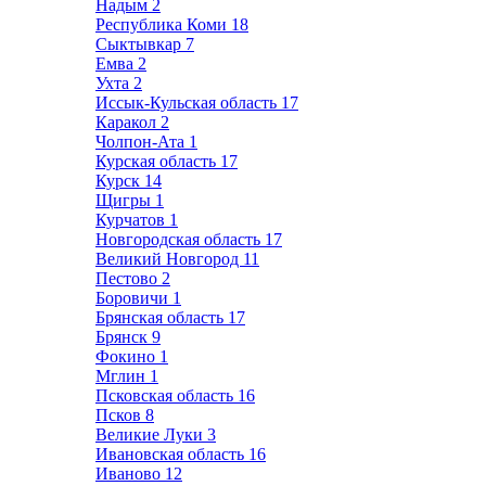
Надым
2
Республика Коми
18
Сыктывкар
7
Емва
2
Ухта
2
Иссык-Кульская область
17
Каракол
2
Чолпон-Ата
1
Курская область
17
Курск
14
Щигры
1
Курчатов
1
Новгородская область
17
Великий Новгород
11
Пестово
2
Боровичи
1
Брянская область
17
Брянск
9
Фокино
1
Мглин
1
Псковская область
16
Псков
8
Великие Луки
3
Ивановская область
16
Иваново
12