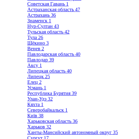
Советская Гавань
1
Астраханская область
47
Астрахань
36
Знаменск
1
Нур-Султан
43
Тульская область
42
Тула
26
Щёкино
3
Венев
2
Павлодарская область
40
Павлодар
39
Аксу
1
Липецкая область
40
Липецк
25
Елец
2
Усмань
1
Республика Бурятия
39
Улан-Удэ
32
Кяхта
1
Северобайкальск
1
Київ
38
Харьковская область
36
Харьков
32
Ханты-Мансийский автономный округ
35
Сургут
17