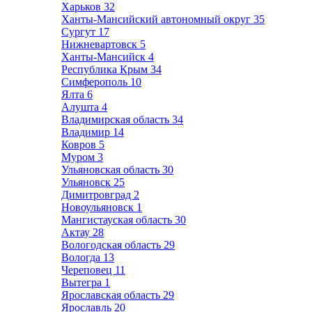
Харьков
32
Ханты-Мансийский автономный округ
35
Сургут
17
Нижневартовск
5
Ханты-Мансийск
4
Республика Крым
34
Симферополь
10
Ялта
6
Алушта
4
Владимирская область
34
Владимир
14
Ковров
5
Муром
3
Ульяновская область
30
Ульяновск
25
Димитровград
2
Новоульяновск
1
Мангистауская область
30
Актау
28
Вологодская область
29
Вологда
13
Череповец
11
Вытегра
1
Ярославская область
29
Ярославль
20