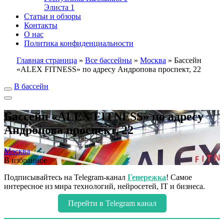
Элиста
1
Статьи и обзоры
Контакты
О нас
Политика конфиденциальности
Главная страница
»
Все бассейны
»
Москва
»
Бассейн
«ALEX FITNESS» по адресу Андропова проспект, 22
В бассейн
Бассейн «ALEX FITNESS» по адресу
Андропова проспект, 22
Москва
В избранное
Подписывайтесь на Telegram-канал
Генережка
! Самое
интересное из мира технологий, нейросетей, IT и бизнеса.
Перейти в Telegram канал