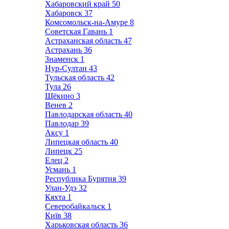
Хабаровский край
50
Хабаровск
37
Комсомольск-на-Амуре
8
Советская Гавань
1
Астраханская область
47
Астрахань
36
Знаменск
1
Нур-Султан
43
Тульская область
42
Тула
26
Щёкино
3
Венев
2
Павлодарская область
40
Павлодар
39
Аксу
1
Липецкая область
40
Липецк
25
Елец
2
Усмань
1
Республика Бурятия
39
Улан-Удэ
32
Кяхта
1
Северобайкальск
1
Київ
38
Харьковская область
36