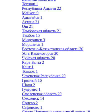
Торжок
1
Республика Адыгея
22
Майкоп
9
Адыгейск
1
Астана
21
Ош
21
Тамбовская область
21
Тамбов
15
Мичуринск
3
Моршанск
1
Восточно-Казахстанская область
20
Усть-Каменогорск
20
Чуйская область
20
Кара-Балта
2
Кант
1
Токмок
1
Чеченская Республика
20
Грозный
16
Шали
2
Гудермес
1
Смоленская область
20
Смоленск
14
Ярцево
2
Сафоново
1
Ямало-Ненецкий автономный округ
18