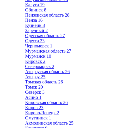
Калуга
19
Обнинск
8
Пензенская область
28
Пенза
16
Кузнецк
3
Заречный
2
Одесская область
27
Одесса
23
Черноморск
1
Мурманская область
27
Мурманск
10
Кировск
2
Североморск
2
Атырауская область
26
Атырау
25
Томская область
26
Томск
20
Северск
3
Асино
1
Кировская область
26
Киров
23
Кирово-Чепецк
2
Омутнинск
1
Акмолинская область
25