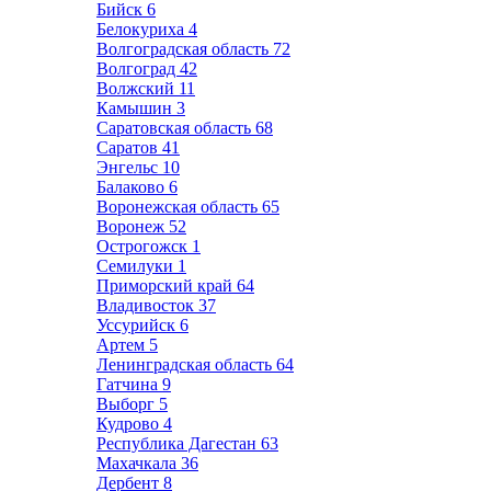
Бийск
6
Белокуриха
4
Волгоградская область
72
Волгоград
42
Волжский
11
Камышин
3
Саратовская область
68
Саратов
41
Энгельс
10
Балаково
6
Воронежская область
65
Воронеж
52
Острогожск
1
Семилуки
1
Приморский край
64
Владивосток
37
Уссурийск
6
Артем
5
Ленинградская область
64
Гатчина
9
Выборг
5
Кудрово
4
Республика Дагестан
63
Махачкала
36
Дербент
8