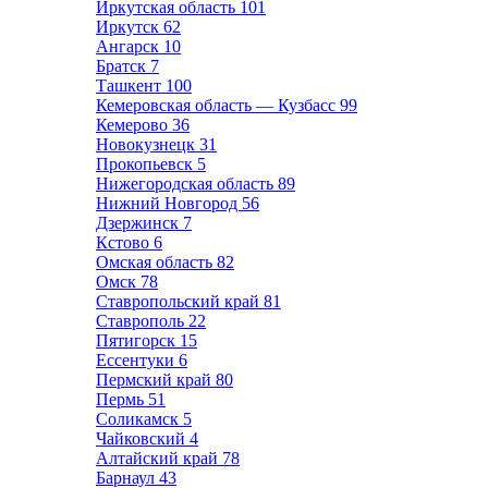
Иркутская область
101
Иркутск
62
Ангарск
10
Братск
7
Ташкент
100
Кемеровская область — Кузбасс
99
Кемерово
36
Новокузнецк
31
Прокопьевск
5
Нижегородская область
89
Нижний Новгород
56
Дзержинск
7
Кстово
6
Омская область
82
Омск
78
Ставропольский край
81
Ставрополь
22
Пятигорск
15
Ессентуки
6
Пермский край
80
Пермь
51
Соликамск
5
Чайковский
4
Алтайский край
78
Барнаул
43