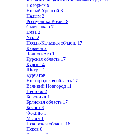
Ноябрьск
9
Новый Уренгой
3
Надым
2
Республика Коми
18
Сыктывкар
7
Емва
2
Ухта
2
Иссык-Кульская область
17
Каракол
2
Чолпон-Ата
1
Курская область
17
Курск
14
Щигры
1
Курчатов
1
Новгородская область
17
Великий Новгород
11
Пестово
2
Боровичи
1
Брянская область
17
Брянск
9
Фокино
1
Мглин
1
Псковская область
16
Псков
8