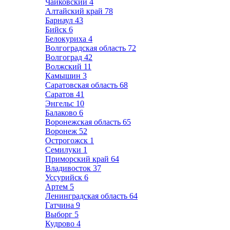
Чайковский
4
Алтайский край
78
Барнаул
43
Бийск
6
Белокуриха
4
Волгоградская область
72
Волгоград
42
Волжский
11
Камышин
3
Саратовская область
68
Саратов
41
Энгельс
10
Балаково
6
Воронежская область
65
Воронеж
52
Острогожск
1
Семилуки
1
Приморский край
64
Владивосток
37
Уссурийск
6
Артем
5
Ленинградская область
64
Гатчина
9
Выборг
5
Кудрово
4