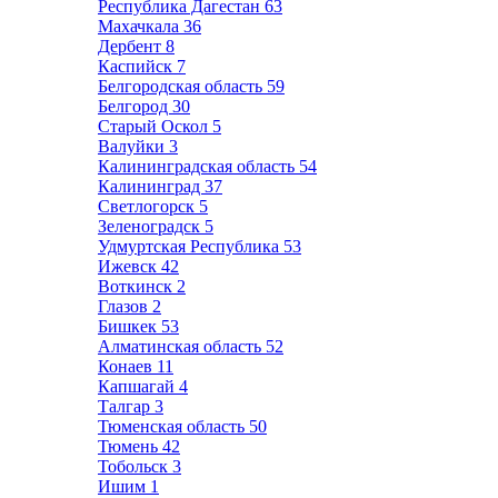
Республика Дагестан
63
Махачкала
36
Дербент
8
Каспийск
7
Белгородская область
59
Белгород
30
Старый Оскол
5
Валуйки
3
Калининградская область
54
Калининград
37
Светлогорск
5
Зеленоградск
5
Удмуртская Республика
53
Ижевск
42
Воткинск
2
Глазов
2
Бишкек
53
Алматинская область
52
Конаев
11
Капшагай
4
Талгар
3
Тюменская область
50
Тюмень
42
Тобольск
3
Ишим
1