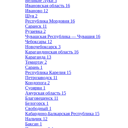
Великие Луки
3
Ивановская область
16
Иваново
12
Шуя
2
Республика Мордовия
16
Саранск
11
Рузаевка
2
Чувашская Республика — Чувашия
16
Чебоксары
12
Новочебоксарск
3
Карагандинская область
16
Караганда
13
Темиртау
2
Сарань
1
Республика Карелия
15
Петрозаводск
11
Кондопога
2
Суоярви
1
Амурская область
15
Благовещенск
11
Белогорск
1
Свободный
1
Кабардино-Балкарская Республика
15
Нальчик
12
Баксан
1