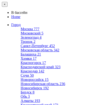
×
В бассейн
Home
Город
Москва
777
Московский
5
Зеленоград
4
Троицк
2
Санкт-Петербург
452
Московская область
342
Балашиха
21
Химки
17
Красногорск
17
Краснодарский край
323
Краснодар
142
Сочи
50
Новороссийск
15
Новосибирская область
236
Новосибирск
192
Бердск
8
Обь
3
Алматы
193
Красноярский край
171