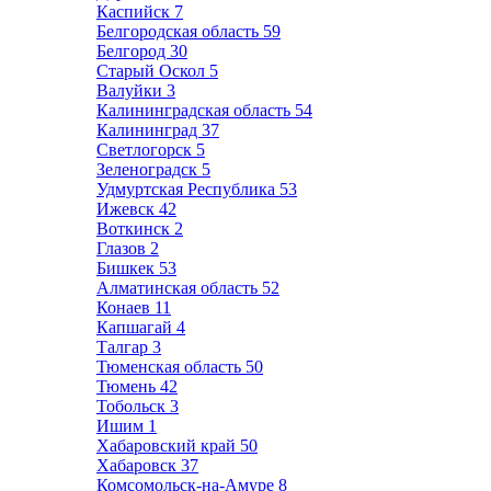
Каспийск
7
Белгородская область
59
Белгород
30
Старый Оскол
5
Валуйки
3
Калининградская область
54
Калининград
37
Светлогорск
5
Зеленоградск
5
Удмуртская Республика
53
Ижевск
42
Воткинск
2
Глазов
2
Бишкек
53
Алматинская область
52
Конаев
11
Капшагай
4
Талгар
3
Тюменская область
50
Тюмень
42
Тобольск
3
Ишим
1
Хабаровский край
50
Хабаровск
37
Комсомольск-на-Амуре
8