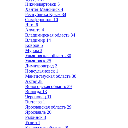
Нижневартовск
5
Ханты-Мансийск
4
Республика Крым
34
Симферополь
10
Ялта
6
Алушта
4
Владимирская область
34
Владимир
14
Ковров
5
Муром
3
Ульяновская область
30
Ульяновск
25
Димитровград
2
Новоульяновск
1
Мангистауская область
30
Актау
28
Вологодская область
29
Вологда
13
Череповец
11
Вытегра
1
Ярославская область
29
Ярославль
20
Рыбинск
3
Углич
1
Калужская область
28