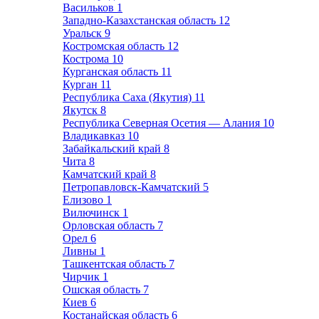
Васильков
1
Западно-Казахстанская область
12
Уральск
9
Костромская область
12
Кострома
10
Курганская область
11
Курган
11
Республика Саха (Якутия)
11
Якутск
8
Республика Северная Осетия — Алания
10
Владикавказ
10
Забайкальский край
8
Чита
8
Камчатский край
8
Петропавловск-Камчатский
5
Елизово
1
Вилючинск
1
Орловская область
7
Орел
6
Ливны
1
Ташкентская область
7
Чирчик
1
Ошская область
7
Киев
6
Костанайская область
6