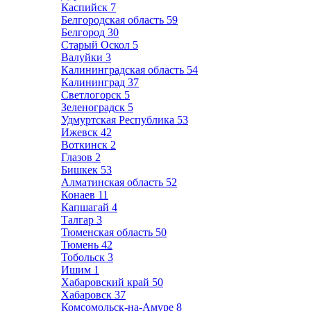
Каспийск
7
Белгородская область
59
Белгород
30
Старый Оскол
5
Валуйки
3
Калининградская область
54
Калининград
37
Светлогорск
5
Зеленоградск
5
Удмуртская Республика
53
Ижевск
42
Воткинск
2
Глазов
2
Бишкек
53
Алматинская область
52
Конаев
11
Капшагай
4
Талгар
3
Тюменская область
50
Тюмень
42
Тобольск
3
Ишим
1
Хабаровский край
50
Хабаровск
37
Комсомольск-на-Амуре
8