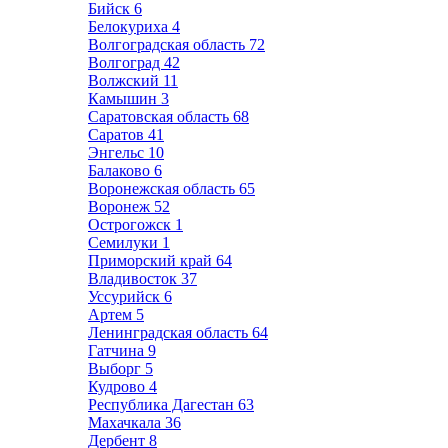
Бийск
6
Белокуриха
4
Волгоградская область
72
Волгоград
42
Волжский
11
Камышин
3
Саратовская область
68
Саратов
41
Энгельс
10
Балаково
6
Воронежская область
65
Воронеж
52
Острогожск
1
Семилуки
1
Приморский край
64
Владивосток
37
Уссурийск
6
Артем
5
Ленинградская область
64
Гатчина
9
Выборг
5
Кудрово
4
Республика Дагестан
63
Махачкала
36
Дербент
8