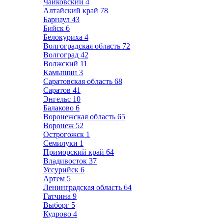
Чайковский
4
Алтайский край
78
Барнаул
43
Бийск
6
Белокуриха
4
Волгоградская область
72
Волгоград
42
Волжский
11
Камышин
3
Саратовская область
68
Саратов
41
Энгельс
10
Балаково
6
Воронежская область
65
Воронеж
52
Острогожск
1
Семилуки
1
Приморский край
64
Владивосток
37
Уссурийск
6
Артем
5
Ленинградская область
64
Гатчина
9
Выборг
5
Кудрово
4