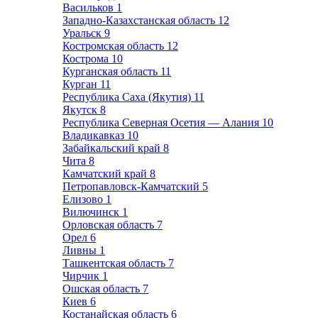
Васильков
1
Западно-Казахстанская область
12
Уральск
9
Костромская область
12
Кострома
10
Курганская область
11
Курган
11
Республика Саха (Якутия)
11
Якутск
8
Республика Северная Осетия — Алания
10
Владикавказ
10
Забайкальский край
8
Чита
8
Камчатский край
8
Петропавловск-Камчатский
5
Елизово
1
Вилючинск
1
Орловская область
7
Орел
6
Ливны
1
Ташкентская область
7
Чирчик
1
Ошская область
7
Киев
6
Костанайская область
6