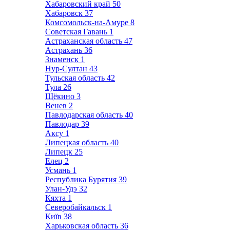
Хабаровский край
50
Хабаровск
37
Комсомольск-на-Амуре
8
Советская Гавань
1
Астраханская область
47
Астрахань
36
Знаменск
1
Нур-Султан
43
Тульская область
42
Тула
26
Щёкино
3
Венев
2
Павлодарская область
40
Павлодар
39
Аксу
1
Липецкая область
40
Липецк
25
Елец
2
Усмань
1
Республика Бурятия
39
Улан-Удэ
32
Кяхта
1
Северобайкальск
1
Київ
38
Харьковская область
36