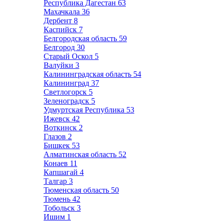
Республика Дагестан
63
Махачкала
36
Дербент
8
Каспийск
7
Белгородская область
59
Белгород
30
Старый Оскол
5
Валуйки
3
Калининградская область
54
Калининград
37
Светлогорск
5
Зеленоградск
5
Удмуртская Республика
53
Ижевск
42
Воткинск
2
Глазов
2
Бишкек
53
Алматинская область
52
Конаев
11
Капшагай
4
Талгар
3
Тюменская область
50
Тюмень
42
Тобольск
3
Ишим
1