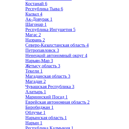
Костанай
6
Республика Тыва
6
Кызыл
4
Ак-Довурак
1
Шагонар
1
Республика Ингушетия
5
Магас
2
Назрань
2
Северо-Казахстанская область
4
Петропавловск
3
Ненецкий автономный округ
4
Нарьян-Мар
3
Жетысу область
3
Текели
1
Магаданская область
3
Магадан
2
Чувашская Республика
3
Алатырь
1
Мариинский Посад
1
Еврейская автономная область
2
Биробиджан
1
Облучье
1
Нарынская область
1
Нарын
1
Республика Калмыкия
1