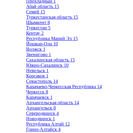
Прохладный
1
Абай область
15
Семей
15
Туркестанская область
15
Шымкент
8
Туркестан
5
Кентау
2
Республика Марий Эл
15
Йошкар-Ола
10
Волжск
1
Звенигово
1
Сахалинская область
15
Южно-Сахалинск
10
Невельск
1
Корсаков
1
Севастополь
14
Карачаево-Черкесская Республика
14
Черкесск
8
Карачаевск
1
Архангельская область
14
Архангельск
8
Северодвинск
4
Новодвинск
1
Республика Алтай
12
Горно-Алтайск
4