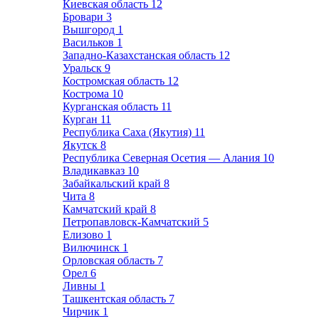
Киевская область
12
Бровари
3
Вышгород
1
Васильков
1
Западно-Казахстанская область
12
Уральск
9
Костромская область
12
Кострома
10
Курганская область
11
Курган
11
Республика Саха (Якутия)
11
Якутск
8
Республика Северная Осетия — Алания
10
Владикавказ
10
Забайкальский край
8
Чита
8
Камчатский край
8
Петропавловск-Камчатский
5
Елизово
1
Вилючинск
1
Орловская область
7
Орел
6
Ливны
1
Ташкентская область
7
Чирчик
1