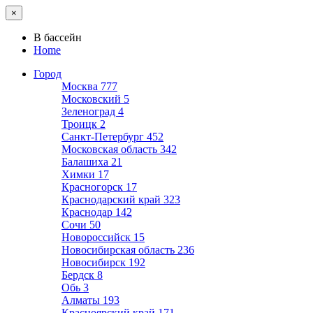
×
В бассейн
Home
Город
Москва
777
Московский
5
Зеленоград
4
Троицк
2
Санкт-Петербург
452
Московская область
342
Балашиха
21
Химки
17
Красногорск
17
Краснодарский край
323
Краснодар
142
Сочи
50
Новороссийск
15
Новосибирская область
236
Новосибирск
192
Бердск
8
Обь
3
Алматы
193
Красноярский край
171