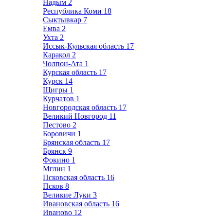
Надым
2
Республика Коми
18
Сыктывкар
7
Емва
2
Ухта
2
Иссык-Кульская область
17
Каракол
2
Чолпон-Ата
1
Курская область
17
Курск
14
Щигры
1
Курчатов
1
Новгородская область
17
Великий Новгород
11
Пестово
2
Боровичи
1
Брянская область
17
Брянск
9
Фокино
1
Мглин
1
Псковская область
16
Псков
8
Великие Луки
3
Ивановская область
16
Иваново
12