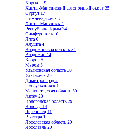
Харьков
32
Ханты-Мансийский автономный округ
35
Сургут
17
Нижневартовск
5
Ханты-Мансийск
4
Республика Крым
34
Симферополь
10
Ялта
6
Алушта
4
Владимирская область
34
Владимир
14
Ковров
5
Муром
3
Ульяновская область
30
Ульяновск
25
Димитровград
2
Новоульяновск
1
Мангистауская область
30
Актау
28
Вологодская область
29
Вологда
13
Череповец
11
Вытегра
1
Ярославская область
29
Ярославль
20