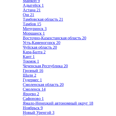
Майкоп
9
Адыгейск
1
Астана
21
Ош
21
Тамбовская область
21
Тамбов
15
Мичуринск
3
Моршанск
1
Восточно-Казахстанская область
20
Усть-Каменогорск
20
Чуйская область
20
Кара-Балта
2
Кант
1
Токмок
1
Чеченская Республика
20
Грозный
16
Шали
2
Гудермес
1
Смоленская область
20
Смоленск
14
Ярцево
2
Сафоново
1
Ямало-Ненецкий автономный округ
18
Ноябрьск
9
Новый Уренгой
3