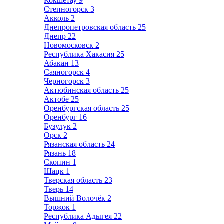
Кокшетау
9
Степногорск
3
Акколь
2
Днепропетровская область
25
Днепр
22
Новомосковск
2
Республика Хакасия
25
Абакан
13
Саяногорск
4
Черногорск
3
Актюбинская область
25
Актобе
25
Оренбургская область
25
Оренбург
16
Бузулук
2
Орск
2
Рязанская область
24
Рязань
18
Скопин
1
Шацк
1
Тверская область
23
Тверь
14
Вышний Волочёк
2
Торжок
1
Республика Адыгея
22