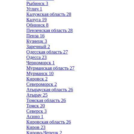
Рыбинск
3
Углич
1
Калужская область
28
Калуга
19
Обнинск
8
Пензенская область
28
Пенза
16
Кузнецк
3
Заречный
2
Одесская область
27
Одесса
23
Черноморск
1
Мурманская область
27
Мурманск
10
Кировск
2
Североморск
2
Атырауская область
26
Атырау
25
Томская область
26
Томск
20
Северск
3
Асино
1
Кировская область
26
Киров
23
Кирово-Чепецк
2