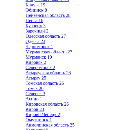
Калуга
19
Обнинск
8
Пензенская область
28
Пенза
16
Кузнецк
3
Заречный
2
Одесская область
27
Одесса
23
Черноморск
1
Мурманская область
27
Мурманск
10
Кировск
2
Североморск
2
Атырауская область
26
Атырау
25
Томская область
26
Томск
20
Северск
3
Асино
1
Кировская область
26
Киров
23
Кирово-Чепецк
2
Омутнинск
1
Акмолинская область
25