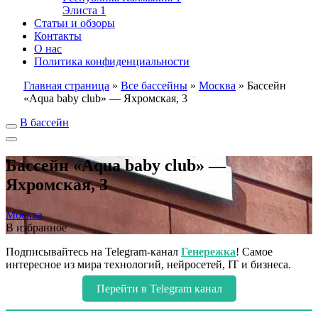
Элиста
1
Статьи и обзоры
Контакты
О нас
Политика конфиденциальности
Главная страница
»
Все бассейны
»
Москва
»
Бассейн
«Aqua baby club» — Яхромская, 3
В бассейн
Бассейн «Aqua baby club» —
Яхромская, 3
Москва
В избранное
Подписывайтесь на Telegram-канал
Генережка
! Самое
интересное из мира технологий, нейросетей, IT и бизнеса.
Перейти в Telegram канал