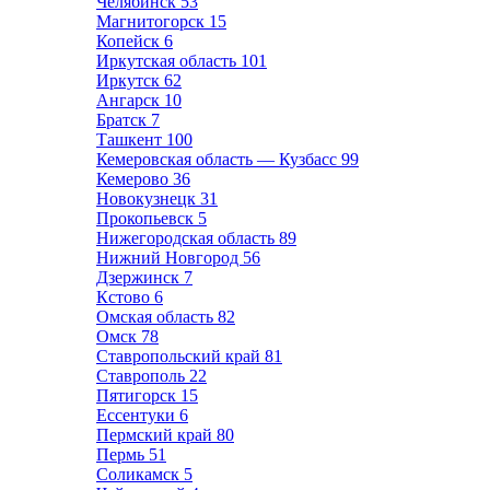
Челябинск
53
Магнитогорск
15
Копейск
6
Иркутская область
101
Иркутск
62
Ангарск
10
Братск
7
Ташкент
100
Кемеровская область — Кузбасс
99
Кемерово
36
Новокузнецк
31
Прокопьевск
5
Нижегородская область
89
Нижний Новгород
56
Дзержинск
7
Кстово
6
Омская область
82
Омск
78
Ставропольский край
81
Ставрополь
22
Пятигорск
15
Ессентуки
6
Пермский край
80
Пермь
51
Соликамск
5