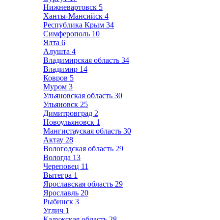
Нижневартовск
5
Ханты-Мансийск
4
Республика Крым
34
Симферополь
10
Ялта
6
Алушта
4
Владимирская область
34
Владимир
14
Ковров
5
Муром
3
Ульяновская область
30
Ульяновск
25
Димитровград
2
Новоульяновск
1
Мангистауская область
30
Актау
28
Вологодская область
29
Вологда
13
Череповец
11
Вытегра
1
Ярославская область
29
Ярославль
20
Рыбинск
3
Углич
1
Калужская область
28