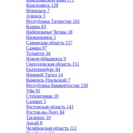
Красноярск
128
Норильск
7
Ачинск
5
Республика Татарстан
161
Казань
83
Набережные Челны
18
Нижнекамск
5
Самарская область
157
Самара
97
Тольятти
34
Новокуйбышевск
9
Свердловская область
151
Екатеринбург
84
Нижний Тагил
14
Каменск-Уральский
7
Республика Башкортостан
150
Уфа
91
Стерлитамак
10
Салават
5
Ростовская область
141
Ростов-на-Дону
84
Таганрог
10
Аксай
8
Челябинская область
112