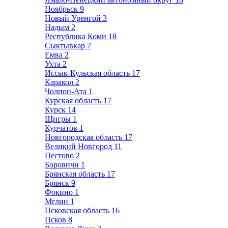
Ноябрьск
9
Новый Уренгой
3
Надым
2
Республика Коми
18
Сыктывкар
7
Емва
2
Ухта
2
Иссык-Кульская область
17
Каракол
2
Чолпон-Ата
1
Курская область
17
Курск
14
Щигры
1
Курчатов
1
Новгородская область
17
Великий Новгород
11
Пестово
2
Боровичи
1
Брянская область
17
Брянск
9
Фокино
1
Мглин
1
Псковская область
16
Псков
8