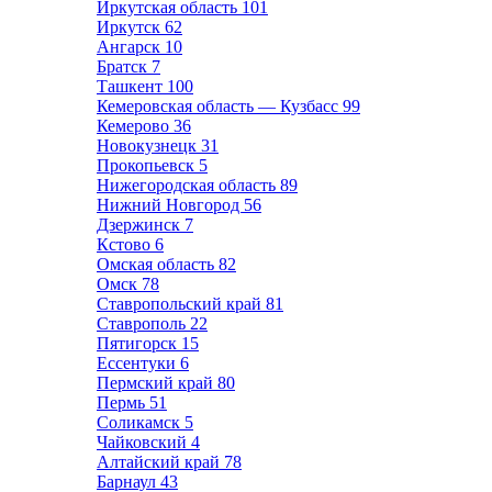
Иркутская область
101
Иркутск
62
Ангарск
10
Братск
7
Ташкент
100
Кемеровская область — Кузбасс
99
Кемерово
36
Новокузнецк
31
Прокопьевск
5
Нижегородская область
89
Нижний Новгород
56
Дзержинск
7
Кстово
6
Омская область
82
Омск
78
Ставропольский край
81
Ставрополь
22
Пятигорск
15
Ессентуки
6
Пермский край
80
Пермь
51
Соликамск
5
Чайковский
4
Алтайский край
78
Барнаул
43