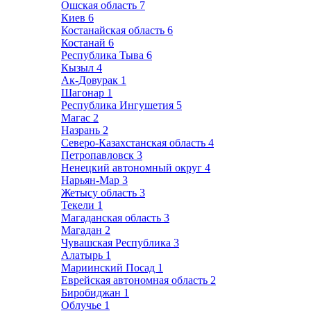
Ошская область
7
Киев
6
Костанайская область
6
Костанай
6
Республика Тыва
6
Кызыл
4
Ак-Довурак
1
Шагонар
1
Республика Ингушетия
5
Магас
2
Назрань
2
Северо-Казахстанская область
4
Петропавловск
3
Ненецкий автономный округ
4
Нарьян-Мар
3
Жетысу область
3
Текели
1
Магаданская область
3
Магадан
2
Чувашская Республика
3
Алатырь
1
Мариинский Посад
1
Еврейская автономная область
2
Биробиджан
1
Облучье
1