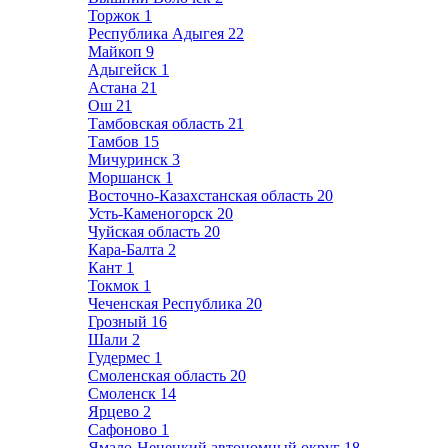
Торжок
1
Республика Адыгея
22
Майкоп
9
Адыгейск
1
Астана
21
Ош
21
Тамбовская область
21
Тамбов
15
Мичуринск
3
Моршанск
1
Восточно-Казахстанская область
20
Усть-Каменогорск
20
Чуйская область
20
Кара-Балта
2
Кант
1
Токмок
1
Чеченская Республика
20
Грозный
16
Шали
2
Гудермес
1
Смоленская область
20
Смоленск
14
Ярцево
2
Сафоново
1
Ямало-Ненецкий автономный округ
18