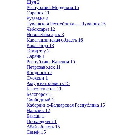
Шуя
2
Республика Мордовия
16
Саранск
11
Рузаевка
2
Чувашская Республика — Чувашия
16
Чебоксары
12
Новочебоксарск
3
Карагандинская область
16
Караганда
13
Темиртау
2
Сарань
1
Республика Карелия
15
Петрозаводск
11
Кондопога
2
Суоярви
1
Амурская область
15
Благовещенск
11
Белогорск
1
Свободный
1
Кабардино-Балкарская Республика
15
Нальчик
12
Баксан
1
Прохладный
1
Абай область
15
Семей
15