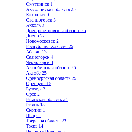
Омутнинск
1
Акмолинская область
25
Кокшетау
9
Степногорск
3
Акколь
2
Днепропетровская область
25
Днепр
22
Новомосковск
2
Республика Хакасия
25
Абакан
13
Саяногорск
4
Черногорск
3
Актюбинская область
25
Актобе
25
Оренбургская область
25
Оренбург
16
Бузулук
2
Орск
2
Рязанская область
24
Рязань
18
Скопин
1
Шацк
1
Тверская область
23
Тверь
14
Вышний Волочёк
2