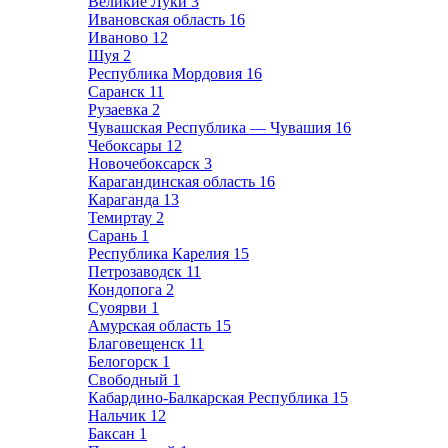
Великие Луки
3
Ивановская область
16
Иваново
12
Шуя
2
Республика Мордовия
16
Саранск
11
Рузаевка
2
Чувашская Республика — Чувашия
16
Чебоксары
12
Новочебоксарск
3
Карагандинская область
16
Караганда
13
Темиртау
2
Сарань
1
Республика Карелия
15
Петрозаводск
11
Кондопога
2
Суоярви
1
Амурская область
15
Благовещенск
11
Белогорск
1
Свободный
1
Кабардино-Балкарская Республика
15
Нальчик
12
Баксан
1