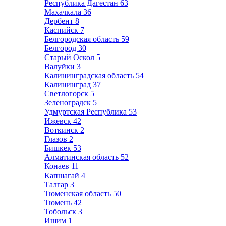
Республика Дагестан
63
Махачкала
36
Дербент
8
Каспийск
7
Белгородская область
59
Белгород
30
Старый Оскол
5
Валуйки
3
Калининградская область
54
Калининград
37
Светлогорск
5
Зеленоградск
5
Удмуртская Республика
53
Ижевск
42
Воткинск
2
Глазов
2
Бишкек
53
Алматинская область
52
Конаев
11
Капшагай
4
Талгар
3
Тюменская область
50
Тюмень
42
Тобольск
3
Ишим
1