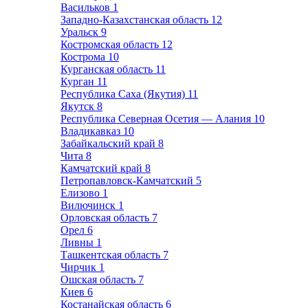
Васильков
1
Западно-Казахстанская область
12
Уральск
9
Костромская область
12
Кострома
10
Курганская область
11
Курган
11
Республика Саха (Якутия)
11
Якутск
8
Республика Северная Осетия — Алания
10
Владикавказ
10
Забайкальский край
8
Чита
8
Камчатский край
8
Петропавловск-Камчатский
5
Елизово
1
Вилючинск
1
Орловская область
7
Орел
6
Ливны
1
Ташкентская область
7
Чирчик
1
Ошская область
7
Киев
6
Костанайская область
6