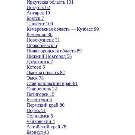
Иркутская область
101
Иркутск
62
Ангарск
10
Братск
7
Ташкент
100
Кемеровская область — Кузбасс
99
Кемерово
36
Новокузнецк
31
Прокопьевск
5
Нижегородская область
89
Нижний Новгород
56
Дзержинск
7
Кстово
6
Омская область
82
Омск
78
Ставропольский край
81
Ставрополь
22
Пятигорск
15
Ессентуки
6
Пермский край
80
Пермь
51
Соликамск
5
Чайковский
4
Алтайский край
78
Барнаул
43