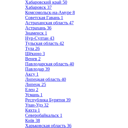
Хабаровский край
50
Хабаровск
37
Комсомольск-на-Амуре
8
Советская Гавань
1
Астраханская область
47
Астрахань
36
Знаменск
1
Нур-Султан
43
Тульская область
42
Тула
26
Щёкино
3
Венев
2
Павлодарская область
40
Павлодар
39
Аксу
1
Липецкая область
40
Липецк
25
Елец
2
Усмань
1
Республика Бурятия
39
Улан-Удэ
32
Кяхта
1
Северобайкальск
1
Київ
38
Харьковская область
36