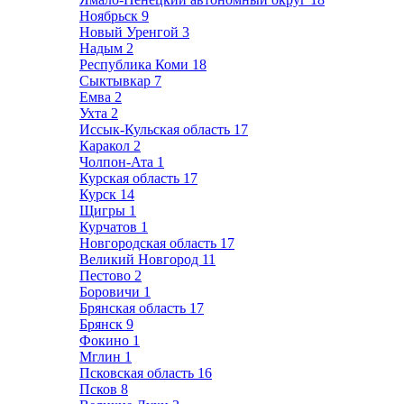
Ноябрьск
9
Новый Уренгой
3
Надым
2
Республика Коми
18
Сыктывкар
7
Емва
2
Ухта
2
Иссык-Кульская область
17
Каракол
2
Чолпон-Ата
1
Курская область
17
Курск
14
Щигры
1
Курчатов
1
Новгородская область
17
Великий Новгород
11
Пестово
2
Боровичи
1
Брянская область
17
Брянск
9
Фокино
1
Мглин
1
Псковская область
16
Псков
8