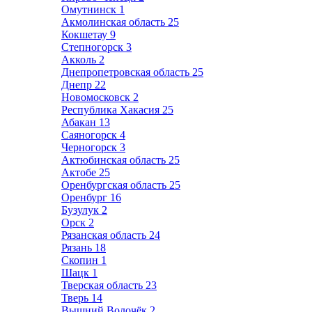
Омутнинск
1
Акмолинская область
25
Кокшетау
9
Степногорск
3
Акколь
2
Днепропетровская область
25
Днепр
22
Новомосковск
2
Республика Хакасия
25
Абакан
13
Саяногорск
4
Черногорск
3
Актюбинская область
25
Актобе
25
Оренбургская область
25
Оренбург
16
Бузулук
2
Орск
2
Рязанская область
24
Рязань
18
Скопин
1
Шацк
1
Тверская область
23
Тверь
14
Вышний Волочёк
2