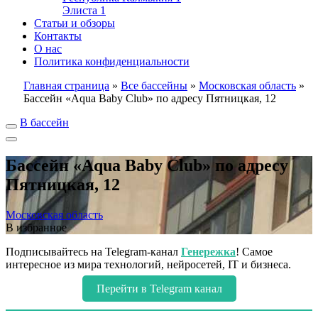
Элиста
1
Статьи и обзоры
Контакты
О нас
Политика конфиденциальности
Главная страница
»
Все бассейны
»
Московская область
»
Бассейн «Aqua Baby Club» по адресу Пятницкая, 12
В бассейн
Бассейн «Aqua Baby Club» по адресу
Пятницкая, 12
Московская область
В избранное
Подписывайтесь на Telegram-канал
Генережка
! Самое
интересное из мира технологий, нейросетей, IT и бизнеса.
Перейти в Telegram канал