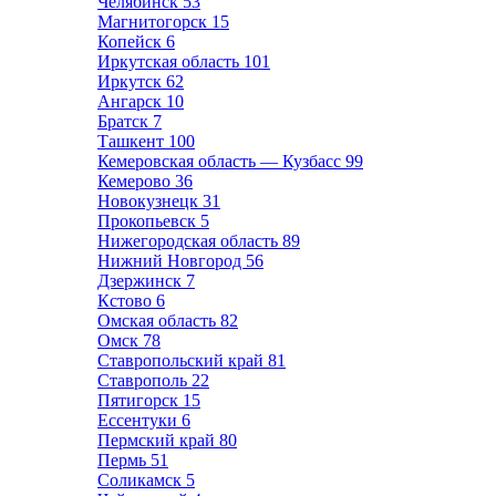
Челябинск
53
Магнитогорск
15
Копейск
6
Иркутская область
101
Иркутск
62
Ангарск
10
Братск
7
Ташкент
100
Кемеровская область — Кузбасс
99
Кемерово
36
Новокузнецк
31
Прокопьевск
5
Нижегородская область
89
Нижний Новгород
56
Дзержинск
7
Кстово
6
Омская область
82
Омск
78
Ставропольский край
81
Ставрополь
22
Пятигорск
15
Ессентуки
6
Пермский край
80
Пермь
51
Соликамск
5