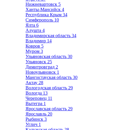
Нижневартовск
5
Ханты-Мансийск
4
Республика Крым
34
Симферополь
10
Ялта
6
Алушта
4
Владимирская область
34
Владимир
14
Ковров
5
Муром
3
Ульяновская область
30
Ульяновск
25
Димитровград
2
Новоульяновск
1
Мангистауская область
30
Актау
28
Вологодская область
29
Вологда
13
Череповец
11
Вытегра
1
Ярославская область
29
Ярославль
20
Рыбинск
3
Углич
1
Калужская область
28