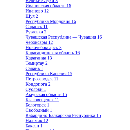
Великие Луки
3
Ивановская область
16
Иваново
12
Шуя
2
Республика Мордовия
16
Саранск
11
Рузаевка
2
Чувашская Республика — Чувашия
16
Чебоксары
12
Новочебоксарск
3
Карагандинская область
16
Караганда
13
Темиртау
2
Сарань
1
Республика Карелия
15
Петрозаводск
11
Кондопога
2
Суоярви
1
Амурская область
15
Благовещенск
11
Белогорск
1
Свободный
1
Кабардино-Балкарская Республика
15
Нальчик
12
Баксан
1