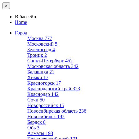
×
В бассейн
Home
Город
Москва
777
Московский
5
Зеленоград
4
Троицк
2
Санкт-Петербург
452
Московская область
342
Балашиха
21
Химки
17
Красногорск
17
Краснодарский край
323
Краснодар
142
Сочи
50
Новороссийск
15
Новосибирская область
236
Новосибирск
192
Бердск
8
Обь
3
Алматы
193
Красноярский край
171