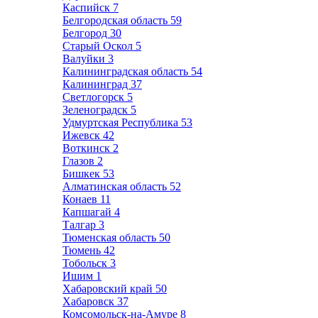
Каспийск
7
Белгородская область
59
Белгород
30
Старый Оскол
5
Валуйки
3
Калининградская область
54
Калининград
37
Светлогорск
5
Зеленоградск
5
Удмуртская Республика
53
Ижевск
42
Воткинск
2
Глазов
2
Бишкек
53
Алматинская область
52
Конаев
11
Капшагай
4
Талгар
3
Тюменская область
50
Тюмень
42
Тобольск
3
Ишим
1
Хабаровский край
50
Хабаровск
37
Комсомольск-на-Амуре
8