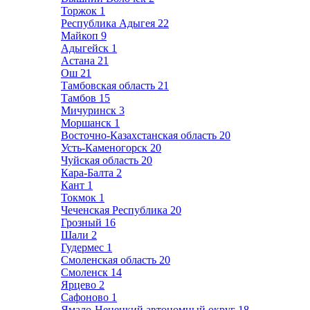
Торжок
1
Республика Адыгея
22
Майкоп
9
Адыгейск
1
Астана
21
Ош
21
Тамбовская область
21
Тамбов
15
Мичуринск
3
Моршанск
1
Восточно-Казахстанская область
20
Усть-Каменогорск
20
Чуйская область
20
Кара-Балта
2
Кант
1
Токмок
1
Чеченская Республика
20
Грозный
16
Шали
2
Гудермес
1
Смоленская область
20
Смоленск
14
Ярцево
2
Сафоново
1
Ямало-Ненецкий автономный округ
18