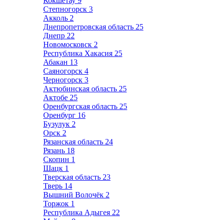
Кокшетау
9
Степногорск
3
Акколь
2
Днепропетровская область
25
Днепр
22
Новомосковск
2
Республика Хакасия
25
Абакан
13
Саяногорск
4
Черногорск
3
Актюбинская область
25
Актобе
25
Оренбургская область
25
Оренбург
16
Бузулук
2
Орск
2
Рязанская область
24
Рязань
18
Скопин
1
Шацк
1
Тверская область
23
Тверь
14
Вышний Волочёк
2
Торжок
1
Республика Адыгея
22