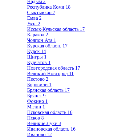
Надым
2
Республика Коми
18
Сыктывкар
7
Емва
2
Ухта
2
Иссык-Кульская область
17
Каракол
2
Чолпон-Ата
1
Курская область
17
Курск
14
Щигры
1
Курчатов
1
Новгородская область
17
Великий Новгород
11
Пестово
2
Боровичи
1
Брянская область
17
Брянск
9
Фокино
1
Мглин
1
Псковская область
16
Псков
8
Великие Луки
3
Ивановская область
16
Иваново
12