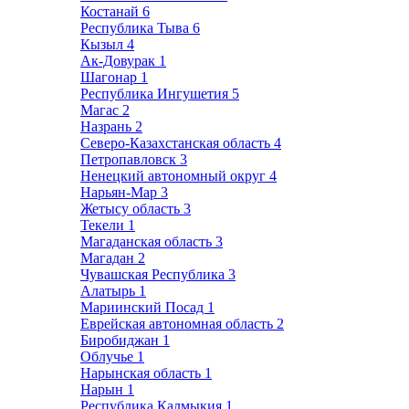
Костанай
6
Республика Тыва
6
Кызыл
4
Ак-Довурак
1
Шагонар
1
Республика Ингушетия
5
Магас
2
Назрань
2
Северо-Казахстанская область
4
Петропавловск
3
Ненецкий автономный округ
4
Нарьян-Мар
3
Жетысу область
3
Текели
1
Магаданская область
3
Магадан
2
Чувашская Республика
3
Алатырь
1
Мариинский Посад
1
Еврейская автономная область
2
Биробиджан
1
Облучье
1
Нарынская область
1
Нарын
1
Республика Калмыкия
1