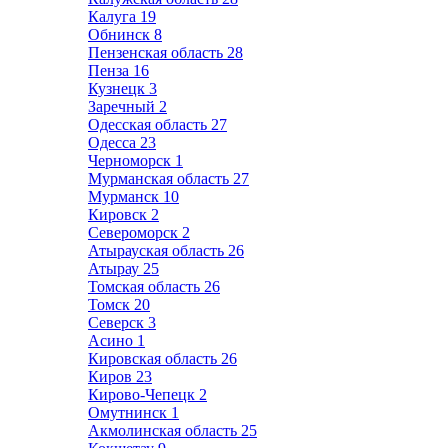
Калуга
19
Обнинск
8
Пензенская область
28
Пенза
16
Кузнецк
3
Заречный
2
Одесская область
27
Одесса
23
Черноморск
1
Мурманская область
27
Мурманск
10
Кировск
2
Североморск
2
Атырауская область
26
Атырау
25
Томская область
26
Томск
20
Северск
3
Асино
1
Кировская область
26
Киров
23
Кирово-Чепецк
2
Омутнинск
1
Акмолинская область
25