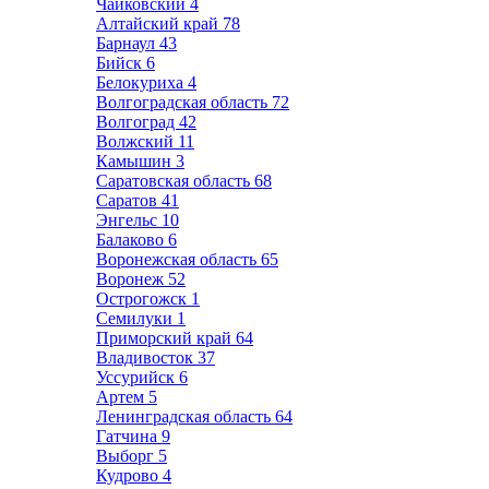
Чайковский
4
Алтайский край
78
Барнаул
43
Бийск
6
Белокуриха
4
Волгоградская область
72
Волгоград
42
Волжский
11
Камышин
3
Саратовская область
68
Саратов
41
Энгельс
10
Балаково
6
Воронежская область
65
Воронеж
52
Острогожск
1
Семилуки
1
Приморский край
64
Владивосток
37
Уссурийск
6
Артем
5
Ленинградская область
64
Гатчина
9
Выборг
5
Кудрово
4