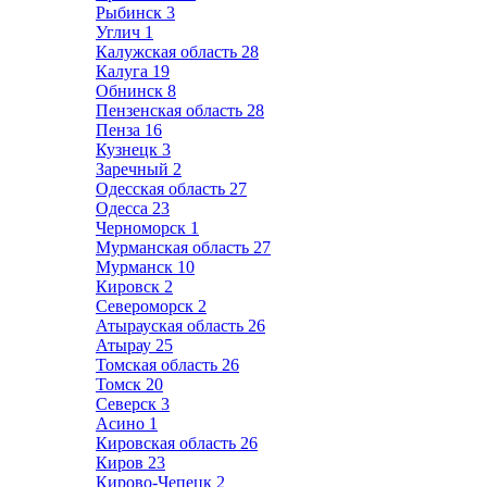
Рыбинск
3
Углич
1
Калужская область
28
Калуга
19
Обнинск
8
Пензенская область
28
Пенза
16
Кузнецк
3
Заречный
2
Одесская область
27
Одесса
23
Черноморск
1
Мурманская область
27
Мурманск
10
Кировск
2
Североморск
2
Атырауская область
26
Атырау
25
Томская область
26
Томск
20
Северск
3
Асино
1
Кировская область
26
Киров
23
Кирово-Чепецк
2