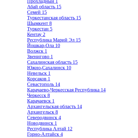
Прохладный
1
Абай область
15
Семей
15
Туркестанская область
15
Шымкент
8
Туркестан
5
Кентау
2
Республика Марий Эл
15
Йошкар-Ола
10
Волжск
1
Звенигово
1
Сахалинская область
15
Южно-Сахалинск
10
Невельск
1
Корсаков
1
Севастополь
14
Карачаево-Черкесская Республика
14
Черкесск
8
Карачаевск
1
Архангельская область
14
Архангельск
8
Северодвинск
4
Новодвинск
1
Республика Алтай
12
Горно-Алтайск
4