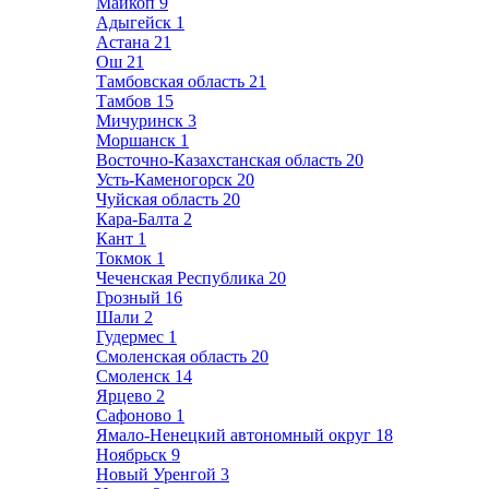
Майкоп
9
Адыгейск
1
Астана
21
Ош
21
Тамбовская область
21
Тамбов
15
Мичуринск
3
Моршанск
1
Восточно-Казахстанская область
20
Усть-Каменогорск
20
Чуйская область
20
Кара-Балта
2
Кант
1
Токмок
1
Чеченская Республика
20
Грозный
16
Шали
2
Гудермес
1
Смоленская область
20
Смоленск
14
Ярцево
2
Сафоново
1
Ямало-Ненецкий автономный округ
18
Ноябрьск
9
Новый Уренгой
3