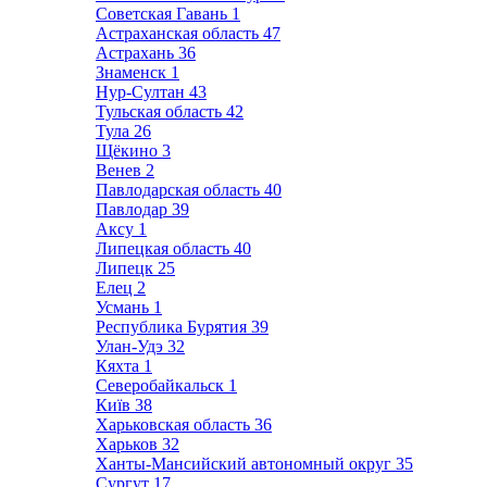
Советская Гавань
1
Астраханская область
47
Астрахань
36
Знаменск
1
Нур-Султан
43
Тульская область
42
Тула
26
Щёкино
3
Венев
2
Павлодарская область
40
Павлодар
39
Аксу
1
Липецкая область
40
Липецк
25
Елец
2
Усмань
1
Республика Бурятия
39
Улан-Удэ
32
Кяхта
1
Северобайкальск
1
Київ
38
Харьковская область
36
Харьков
32
Ханты-Мансийский автономный округ
35
Сургут
17