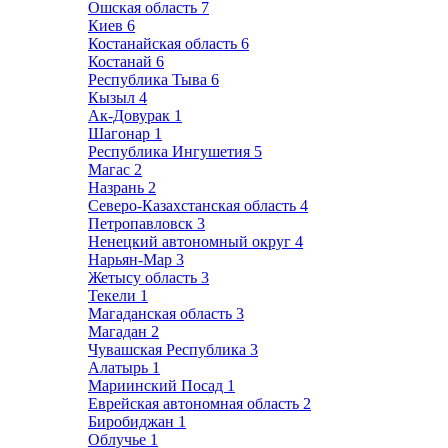
Ошская область
7
Киев
6
Костанайская область
6
Костанай
6
Республика Тыва
6
Кызыл
4
Ак-Довурак
1
Шагонар
1
Республика Ингушетия
5
Магас
2
Назрань
2
Северо-Казахстанская область
4
Петропавловск
3
Ненецкий автономный округ
4
Нарьян-Мар
3
Жетысу область
3
Текели
1
Магаданская область
3
Магадан
2
Чувашская Республика
3
Алатырь
1
Мариинский Посад
1
Еврейская автономная область
2
Биробиджан
1
Облучье
1