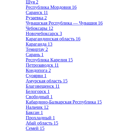
Шуя
2
Республика Мордовия
16
Саранск
11
Рузаевка
2
Чувашская Республика — Чувашия
16
Чебоксары
12
Новочебоксарск
3
Карагандинская область
16
Караганда
13
Темиртау
2
Сарань
1
Республика Карелия
15
Петрозаводск
11
Кондопога
2
Суоярви
1
Амурская область
15
Благовещенск
11
Белогорск
1
Свободный
1
Кабардино-Балкарская Республика
15
Нальчик
12
Баксан
1
Прохладный
1
Абай область
15
Семей
15