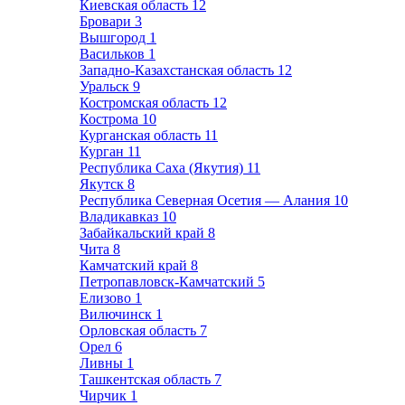
Киевская область
12
Бровари
3
Вышгород
1
Васильков
1
Западно-Казахстанская область
12
Уральск
9
Костромская область
12
Кострома
10
Курганская область
11
Курган
11
Республика Саха (Якутия)
11
Якутск
8
Республика Северная Осетия — Алания
10
Владикавказ
10
Забайкальский край
8
Чита
8
Камчатский край
8
Петропавловск-Камчатский
5
Елизово
1
Вилючинск
1
Орловская область
7
Орел
6
Ливны
1
Ташкентская область
7
Чирчик
1