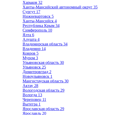
Харьков
32
Ханты-Мансийский автономный округ
35
Сургут
17
Нижневартовск
5
Ханты-Мансийск
4
Республика Крым
34
Симферополь
10
Ялта
6
Алушта
4
Владимирская область
34
Владимир
14
Ковров
5
Муром
3
Ульяновская область
30
Ульяновск
25
Димитровград
2
Новоульяновск
1
Мангистауская область
30
Актау
28
Вологодская область
29
Вологда
13
Череповец
11
Вытегра
1
Ярославская область
29
Ярославль
20