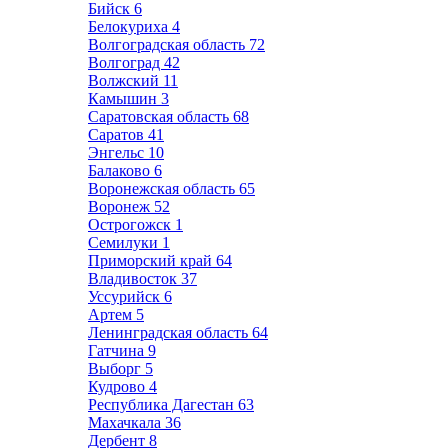
Бийск
6
Белокуриха
4
Волгоградская область
72
Волгоград
42
Волжский
11
Камышин
3
Саратовская область
68
Саратов
41
Энгельс
10
Балаково
6
Воронежская область
65
Воронеж
52
Острогожск
1
Семилуки
1
Приморский край
64
Владивосток
37
Уссурийск
6
Артем
5
Ленинградская область
64
Гатчина
9
Выборг
5
Кудрово
4
Республика Дагестан
63
Махачкала
36
Дербент
8