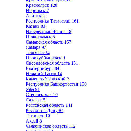
Красноярск
128
Норильск
7
Ачинск
5
Республика Татарстан
161
Казань
83
Набережные Челны
18
Нижнекамск
5
Самарская область
157
Самара
97
Тольятти
34
Новокуйбышевск
9
Свердловская область
151
Екатеринбург
84
Нижний Тагил
14
Каменск-Уральский
7
Республика Башкортостан
150
Уфа
91
Стерлитамак
10
Салават
5
Ростовская область
141
Ростов-на-Дону
84
Таганрог
10
Аксай
8
Челябинская область
112