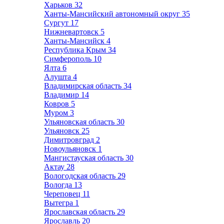
Харьков
32
Ханты-Мансийский автономный округ
35
Сургут
17
Нижневартовск
5
Ханты-Мансийск
4
Республика Крым
34
Симферополь
10
Ялта
6
Алушта
4
Владимирская область
34
Владимир
14
Ковров
5
Муром
3
Ульяновская область
30
Ульяновск
25
Димитровград
2
Новоульяновск
1
Мангистауская область
30
Актау
28
Вологодская область
29
Вологда
13
Череповец
11
Вытегра
1
Ярославская область
29
Ярославль
20