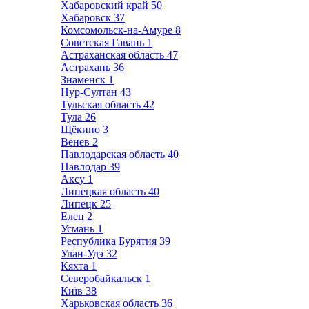
Хабаровский край
50
Хабаровск
37
Комсомольск-на-Амуре
8
Советская Гавань
1
Астраханская область
47
Астрахань
36
Знаменск
1
Нур-Султан
43
Тульская область
42
Тула
26
Щёкино
3
Венев
2
Павлодарская область
40
Павлодар
39
Аксу
1
Липецкая область
40
Липецк
25
Елец
2
Усмань
1
Республика Бурятия
39
Улан-Удэ
32
Кяхта
1
Северобайкальск
1
Київ
38
Харьковская область
36