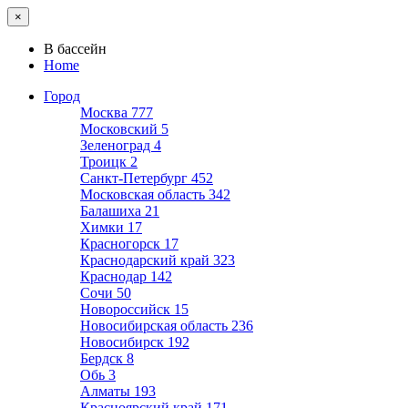
×
В бассейн
Home
Город
Москва
777
Московский
5
Зеленоград
4
Троицк
2
Санкт-Петербург
452
Московская область
342
Балашиха
21
Химки
17
Красногорск
17
Краснодарский край
323
Краснодар
142
Сочи
50
Новороссийск
15
Новосибирская область
236
Новосибирск
192
Бердск
8
Обь
3
Алматы
193
Красноярский край
171