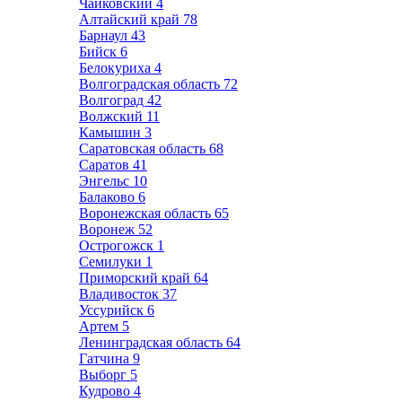
Чайковский
4
Алтайский край
78
Барнаул
43
Бийск
6
Белокуриха
4
Волгоградская область
72
Волгоград
42
Волжский
11
Камышин
3
Саратовская область
68
Саратов
41
Энгельс
10
Балаково
6
Воронежская область
65
Воронеж
52
Острогожск
1
Семилуки
1
Приморский край
64
Владивосток
37
Уссурийск
6
Артем
5
Ленинградская область
64
Гатчина
9
Выборг
5
Кудрово
4