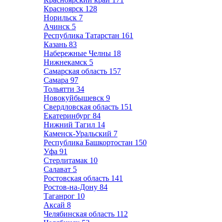
Красноярск
128
Норильск
7
Ачинск
5
Республика Татарстан
161
Казань
83
Набережные Челны
18
Нижнекамск
5
Самарская область
157
Самара
97
Тольятти
34
Новокуйбышевск
9
Свердловская область
151
Екатеринбург
84
Нижний Тагил
14
Каменск-Уральский
7
Республика Башкортостан
150
Уфа
91
Стерлитамак
10
Салават
5
Ростовская область
141
Ростов-на-Дону
84
Таганрог
10
Аксай
8
Челябинская область
112