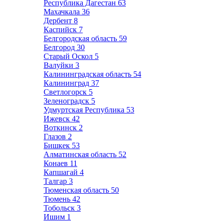
Республика Дагестан
63
Махачкала
36
Дербент
8
Каспийск
7
Белгородская область
59
Белгород
30
Старый Оскол
5
Валуйки
3
Калининградская область
54
Калининград
37
Светлогорск
5
Зеленоградск
5
Удмуртская Республика
53
Ижевск
42
Воткинск
2
Глазов
2
Бишкек
53
Алматинская область
52
Конаев
11
Капшагай
4
Талгар
3
Тюменская область
50
Тюмень
42
Тобольск
3
Ишим
1