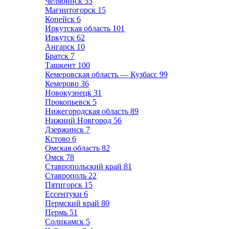
Челябинск
53
Магнитогорск
15
Копейск
6
Иркутская область
101
Иркутск
62
Ангарск
10
Братск
7
Ташкент
100
Кемеровская область — Кузбасс
99
Кемерово
36
Новокузнецк
31
Прокопьевск
5
Нижегородская область
89
Нижний Новгород
56
Дзержинск
7
Кстово
6
Омская область
82
Омск
78
Ставропольский край
81
Ставрополь
22
Пятигорск
15
Ессентуки
6
Пермский край
80
Пермь
51
Соликамск
5