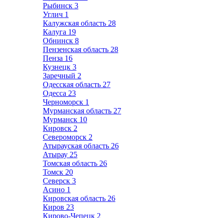
Рыбинск
3
Углич
1
Калужская область
28
Калуга
19
Обнинск
8
Пензенская область
28
Пенза
16
Кузнецк
3
Заречный
2
Одесская область
27
Одесса
23
Черноморск
1
Мурманская область
27
Мурманск
10
Кировск
2
Североморск
2
Атырауская область
26
Атырау
25
Томская область
26
Томск
20
Северск
3
Асино
1
Кировская область
26
Киров
23
Кирово-Чепецк
2