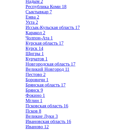
Надым
2
Республика Коми
18
Сыктывкар
7
Емва
2
Ухта
2
Иссык-Кульская область
17
Каракол
2
Чолпон-Ата
1
Курская область
17
Курск
14
Щигры
1
Курчатов
1
Новгородская область
17
Великий Новгород
11
Пестово
2
Боровичи
1
Брянская область
17
Брянск
9
Фокино
1
Мглин
1
Псковская область
16
Псков
8
Великие Луки
3
Ивановская область
16
Иваново
12