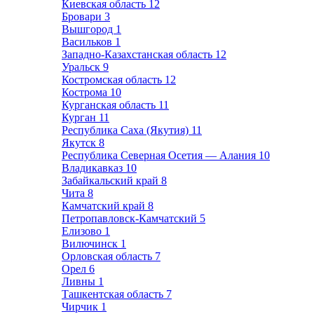
Киевская область
12
Бровари
3
Вышгород
1
Васильков
1
Западно-Казахстанская область
12
Уральск
9
Костромская область
12
Кострома
10
Курганская область
11
Курган
11
Республика Саха (Якутия)
11
Якутск
8
Республика Северная Осетия — Алания
10
Владикавказ
10
Забайкальский край
8
Чита
8
Камчатский край
8
Петропавловск-Камчатский
5
Елизово
1
Вилючинск
1
Орловская область
7
Орел
6
Ливны
1
Ташкентская область
7
Чирчик
1