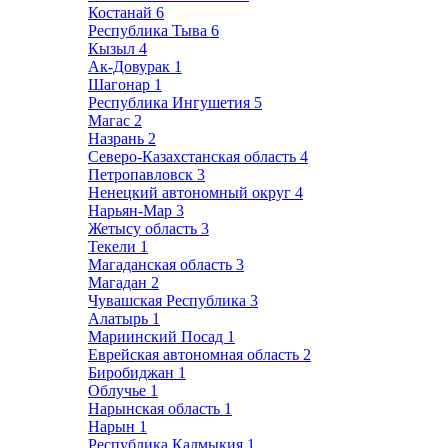
Костанай
6
Республика Тыва
6
Кызыл
4
Ак-Довурак
1
Шагонар
1
Республика Ингушетия
5
Магас
2
Назрань
2
Северо-Казахстанская область
4
Петропавловск
3
Ненецкий автономный округ
4
Нарьян-Мар
3
Жетысу область
3
Текели
1
Магаданская область
3
Магадан
2
Чувашская Республика
3
Алатырь
1
Мариинский Посад
1
Еврейская автономная область
2
Биробиджан
1
Облучье
1
Нарынская область
1
Нарын
1
Республика Калмыкия
1