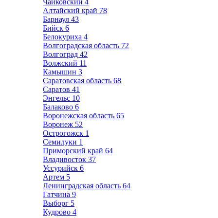
Чайковский
4
Алтайский край
78
Барнаул
43
Бийск
6
Белокуриха
4
Волгоградская область
72
Волгоград
42
Волжский
11
Камышин
3
Саратовская область
68
Саратов
41
Энгельс
10
Балаково
6
Воронежская область
65
Воронеж
52
Острогожск
1
Семилуки
1
Приморский край
64
Владивосток
37
Уссурийск
6
Артем
5
Ленинградская область
64
Гатчина
9
Выборг
5
Кудрово
4