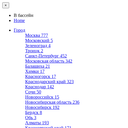
×
В бассейн
Home
Город
Москва
777
Московский
5
Зеленоград
4
Троицк
2
Санкт-Петербург
452
Московская область
342
Балашиха
21
Химки
17
Красногорск
17
Краснодарский край
323
Краснодар
142
Сочи
50
Новороссийск
15
Новосибирская область
236
Новосибирск
192
Бердск
8
Обь
3
Алматы
193
Красноярский край
171