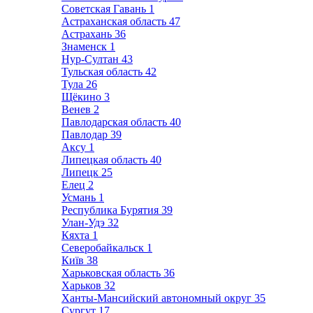
Советская Гавань
1
Астраханская область
47
Астрахань
36
Знаменск
1
Нур-Султан
43
Тульская область
42
Тула
26
Щёкино
3
Венев
2
Павлодарская область
40
Павлодар
39
Аксу
1
Липецкая область
40
Липецк
25
Елец
2
Усмань
1
Республика Бурятия
39
Улан-Удэ
32
Кяхта
1
Северобайкальск
1
Київ
38
Харьковская область
36
Харьков
32
Ханты-Мансийский автономный округ
35
Сургут
17