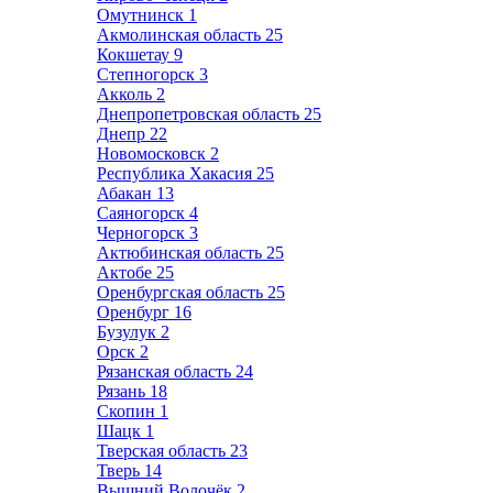
Омутнинск
1
Акмолинская область
25
Кокшетау
9
Степногорск
3
Акколь
2
Днепропетровская область
25
Днепр
22
Новомосковск
2
Республика Хакасия
25
Абакан
13
Саяногорск
4
Черногорск
3
Актюбинская область
25
Актобе
25
Оренбургская область
25
Оренбург
16
Бузулук
2
Орск
2
Рязанская область
24
Рязань
18
Скопин
1
Шацк
1
Тверская область
23
Тверь
14
Вышний Волочёк
2