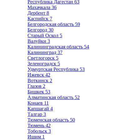
Республика Дагестан
63
Махачкала
36
Дербент
8
Каспийск
7
Белгородская область
59
Белгород
30
Старый Оскол
5
Валуйки
3
Калининградская область
54
Калининград
37
Светлогорск
5
Зеленоградск
5
Удмуртская Республика
53
Ижевск
42
Воткинск
2
Глазов
2
Бишкек
53
Алматинская область
52
Конаев
11
Капшагай
4
Талгар
3
Тюменская область
50
Тюмень
42
Тобольск
3
Ишим
1