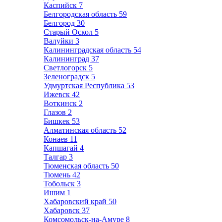
Каспийск
7
Белгородская область
59
Белгород
30
Старый Оскол
5
Валуйки
3
Калининградская область
54
Калининград
37
Светлогорск
5
Зеленоградск
5
Удмуртская Республика
53
Ижевск
42
Воткинск
2
Глазов
2
Бишкек
53
Алматинская область
52
Конаев
11
Капшагай
4
Талгар
3
Тюменская область
50
Тюмень
42
Тобольск
3
Ишим
1
Хабаровский край
50
Хабаровск
37
Комсомольск-на-Амуре
8