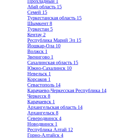
Прохладный
1
Абай область
15
Семей
15
Туркестанская область
15
Шымкент
8
Туркестан
5
Кентау
2
Республика Марий Эл
15
Йошкар-Ола
10
Волжск
1
Звенигово
1
Сахалинская область
15
Южно-Сахалинск
10
Невельск
1
Корсаков
1
Севастополь
14
Карачаево-Черкесская Республика
14
Черкесск
8
Карачаевск
1
Архангельская область
14
Архангельск
8
Северодвинск
4
Новодвинск
1
Республика Алтай
12
Горно-Алтайск
4