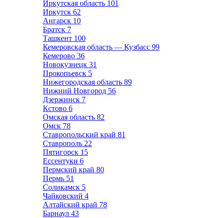
Иркутская область
101
Иркутск
62
Ангарск
10
Братск
7
Ташкент
100
Кемеровская область — Кузбасс
99
Кемерово
36
Новокузнецк
31
Прокопьевск
5
Нижегородская область
89
Нижний Новгород
56
Дзержинск
7
Кстово
6
Омская область
82
Омск
78
Ставропольский край
81
Ставрополь
22
Пятигорск
15
Ессентуки
6
Пермский край
80
Пермь
51
Соликамск
5
Чайковский
4
Алтайский край
78
Барнаул
43