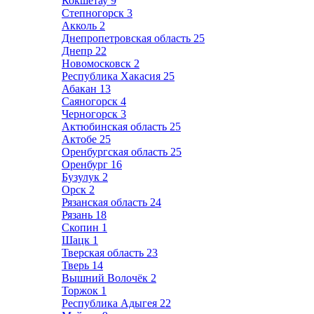
Кокшетау
9
Степногорск
3
Акколь
2
Днепропетровская область
25
Днепр
22
Новомосковск
2
Республика Хакасия
25
Абакан
13
Саяногорск
4
Черногорск
3
Актюбинская область
25
Актобе
25
Оренбургская область
25
Оренбург
16
Бузулук
2
Орск
2
Рязанская область
24
Рязань
18
Скопин
1
Шацк
1
Тверская область
23
Тверь
14
Вышний Волочёк
2
Торжок
1
Республика Адыгея
22