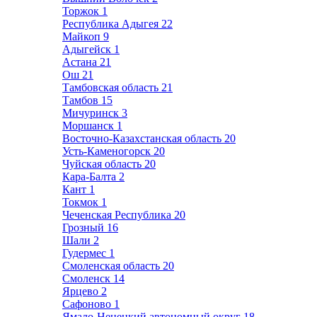
Торжок
1
Республика Адыгея
22
Майкоп
9
Адыгейск
1
Астана
21
Ош
21
Тамбовская область
21
Тамбов
15
Мичуринск
3
Моршанск
1
Восточно-Казахстанская область
20
Усть-Каменогорск
20
Чуйская область
20
Кара-Балта
2
Кант
1
Токмок
1
Чеченская Республика
20
Грозный
16
Шали
2
Гудермес
1
Смоленская область
20
Смоленск
14
Ярцево
2
Сафоново
1
Ямало-Ненецкий автономный округ
18