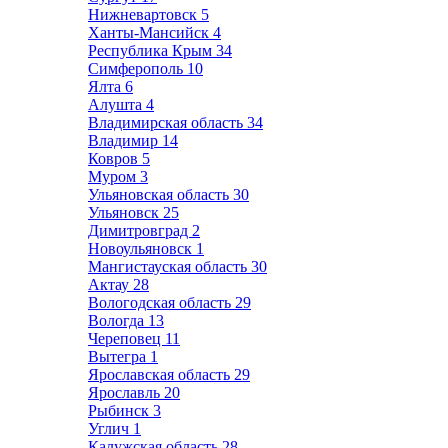
Нижневартовск
5
Ханты-Мансийск
4
Республика Крым
34
Симферополь
10
Ялта
6
Алушта
4
Владимирская область
34
Владимир
14
Ковров
5
Муром
3
Ульяновская область
30
Ульяновск
25
Димитровград
2
Новоульяновск
1
Мангистауская область
30
Актау
28
Вологодская область
29
Вологда
13
Череповец
11
Вытегра
1
Ярославская область
29
Ярославль
20
Рыбинск
3
Углич
1
Калужская область
28