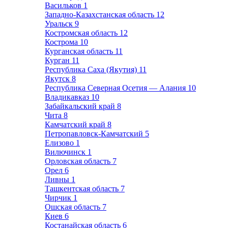
Васильков
1
Западно-Казахстанская область
12
Уральск
9
Костромская область
12
Кострома
10
Курганская область
11
Курган
11
Республика Саха (Якутия)
11
Якутск
8
Республика Северная Осетия — Алания
10
Владикавказ
10
Забайкальский край
8
Чита
8
Камчатский край
8
Петропавловск-Камчатский
5
Елизово
1
Вилючинск
1
Орловская область
7
Орел
6
Ливны
1
Ташкентская область
7
Чирчик
1
Ошская область
7
Киев
6
Костанайская область
6