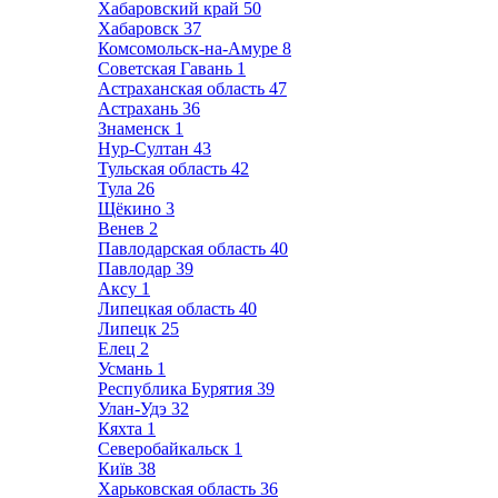
Хабаровский край
50
Хабаровск
37
Комсомольск-на-Амуре
8
Советская Гавань
1
Астраханская область
47
Астрахань
36
Знаменск
1
Нур-Султан
43
Тульская область
42
Тула
26
Щёкино
3
Венев
2
Павлодарская область
40
Павлодар
39
Аксу
1
Липецкая область
40
Липецк
25
Елец
2
Усмань
1
Республика Бурятия
39
Улан-Удэ
32
Кяхта
1
Северобайкальск
1
Київ
38
Харьковская область
36