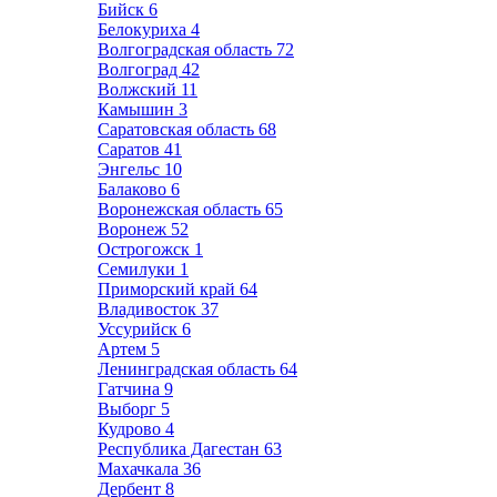
Бийск
6
Белокуриха
4
Волгоградская область
72
Волгоград
42
Волжский
11
Камышин
3
Саратовская область
68
Саратов
41
Энгельс
10
Балаково
6
Воронежская область
65
Воронеж
52
Острогожск
1
Семилуки
1
Приморский край
64
Владивосток
37
Уссурийск
6
Артем
5
Ленинградская область
64
Гатчина
9
Выборг
5
Кудрово
4
Республика Дагестан
63
Махачкала
36
Дербент
8