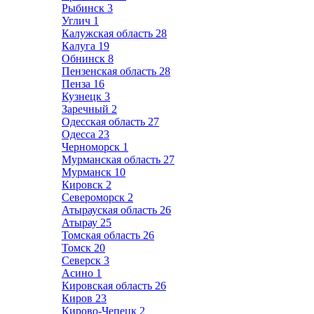
Рыбинск
3
Углич
1
Калужская область
28
Калуга
19
Обнинск
8
Пензенская область
28
Пенза
16
Кузнецк
3
Заречный
2
Одесская область
27
Одесса
23
Черноморск
1
Мурманская область
27
Мурманск
10
Кировск
2
Североморск
2
Атырауская область
26
Атырау
25
Томская область
26
Томск
20
Северск
3
Асино
1
Кировская область
26
Киров
23
Кирово-Чепецк
2