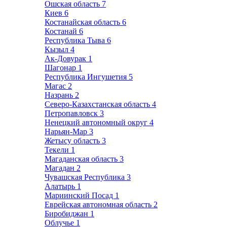
Ошская область
7
Киев
6
Костанайская область
6
Костанай
6
Республика Тыва
6
Кызыл
4
Ак-Довурак
1
Шагонар
1
Республика Ингушетия
5
Магас
2
Назрань
2
Северо-Казахстанская область
4
Петропавловск
3
Ненецкий автономный округ
4
Нарьян-Мар
3
Жетысу область
3
Текели
1
Магаданская область
3
Магадан
2
Чувашская Республика
3
Алатырь
1
Мариинский Посад
1
Еврейская автономная область
2
Биробиджан
1
Облучье
1