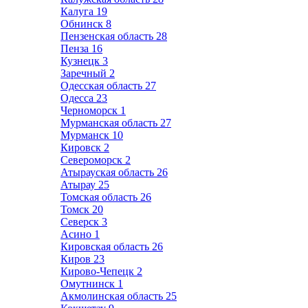
Калуга
19
Обнинск
8
Пензенская область
28
Пенза
16
Кузнецк
3
Заречный
2
Одесская область
27
Одесса
23
Черноморск
1
Мурманская область
27
Мурманск
10
Кировск
2
Североморск
2
Атырауская область
26
Атырау
25
Томская область
26
Томск
20
Северск
3
Асино
1
Кировская область
26
Киров
23
Кирово-Чепецк
2
Омутнинск
1
Акмолинская область
25