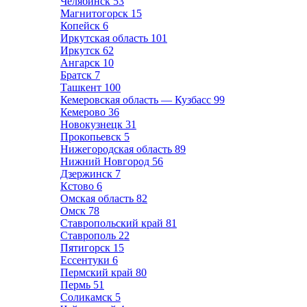
Челябинск
53
Магнитогорск
15
Копейск
6
Иркутская область
101
Иркутск
62
Ангарск
10
Братск
7
Ташкент
100
Кемеровская область — Кузбасс
99
Кемерово
36
Новокузнецк
31
Прокопьевск
5
Нижегородская область
89
Нижний Новгород
56
Дзержинск
7
Кстово
6
Омская область
82
Омск
78
Ставропольский край
81
Ставрополь
22
Пятигорск
15
Ессентуки
6
Пермский край
80
Пермь
51
Соликамск
5