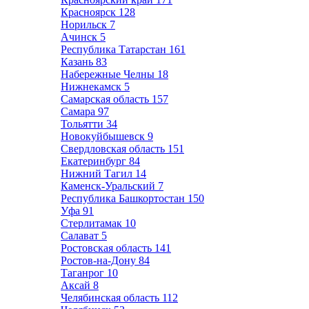
Красноярск
128
Норильск
7
Ачинск
5
Республика Татарстан
161
Казань
83
Набережные Челны
18
Нижнекамск
5
Самарская область
157
Самара
97
Тольятти
34
Новокуйбышевск
9
Свердловская область
151
Екатеринбург
84
Нижний Тагил
14
Каменск-Уральский
7
Республика Башкортостан
150
Уфа
91
Стерлитамак
10
Салават
5
Ростовская область
141
Ростов-на-Дону
84
Таганрог
10
Аксай
8
Челябинская область
112