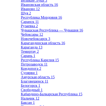
Великие Луки
3
Ивановская область
16
Иваново
12
Шуя
2
Республика Мордовия
16
Саранск
11
Рузаевка
2
Чувашская Республика — Чувашия
16
Чебоксары
12
Новочебоксарск
3
Карагандинская область
16
Караганда
13
Темиртау
2
Сарань
1
Республика Карелия
15
Петрозаводск
11
Кондопога
2
Суоярви
1
Амурская область
15
Благовещенск
11
Белогорск
1
Свободный
1
Кабардино-Балкарская Республика
15
Нальчик
12
Баксан
1