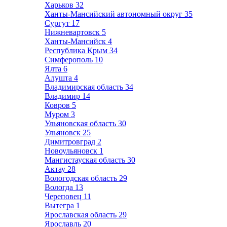
Харьков
32
Ханты-Мансийский автономный округ
35
Сургут
17
Нижневартовск
5
Ханты-Мансийск
4
Республика Крым
34
Симферополь
10
Ялта
6
Алушта
4
Владимирская область
34
Владимир
14
Ковров
5
Муром
3
Ульяновская область
30
Ульяновск
25
Димитровград
2
Новоульяновск
1
Мангистауская область
30
Актау
28
Вологодская область
29
Вологда
13
Череповец
11
Вытегра
1
Ярославская область
29
Ярославль
20