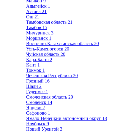
Майкоп
9
Адыгейск
1
Астана
21
Ош
21
Тамбовская область
21
Тамбов
15
Мичуринск
3
Моршанск
1
Восточно-Казахстанская область
20
Усть-Каменогорск
20
Чуйская область
20
Кара-Балта
2
Кант
1
Токмок
1
Чеченская Республика
20
Грозный
16
Шали
2
Гудермес
1
Смоленская область
20
Смоленск
14
Ярцево
2
Сафоново
1
Ямало-Ненецкий автономный округ
18
Ноябрьск
9
Новый Уренгой
3