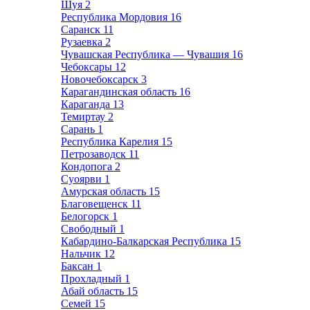
Шуя
2
Республика Мордовия
16
Саранск
11
Рузаевка
2
Чувашская Республика — Чувашия
16
Чебоксары
12
Новочебоксарск
3
Карагандинская область
16
Караганда
13
Темиртау
2
Сарань
1
Республика Карелия
15
Петрозаводск
11
Кондопога
2
Суоярви
1
Амурская область
15
Благовещенск
11
Белогорск
1
Свободный
1
Кабардино-Балкарская Республика
15
Нальчик
12
Баксан
1
Прохладный
1
Абай область
15
Семей
15