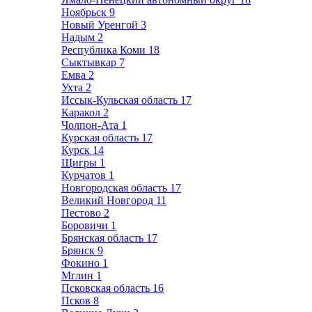
Ноябрьск
9
Новый Уренгой
3
Надым
2
Республика Коми
18
Сыктывкар
7
Емва
2
Ухта
2
Иссык-Кульская область
17
Каракол
2
Чолпон-Ата
1
Курская область
17
Курск
14
Щигры
1
Курчатов
1
Новгородская область
17
Великий Новгород
11
Пестово
2
Боровичи
1
Брянская область
17
Брянск
9
Фокино
1
Мглин
1
Псковская область
16
Псков
8