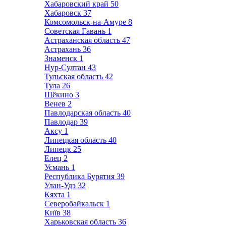
Хабаровский край
50
Хабаровск
37
Комсомольск-на-Амуре
8
Советская Гавань
1
Астраханская область
47
Астрахань
36
Знаменск
1
Нур-Султан
43
Тульская область
42
Тула
26
Щёкино
3
Венев
2
Павлодарская область
40
Павлодар
39
Аксу
1
Липецкая область
40
Липецк
25
Елец
2
Усмань
1
Республика Бурятия
39
Улан-Удэ
32
Кяхта
1
Северобайкальск
1
Київ
38
Харьковская область
36