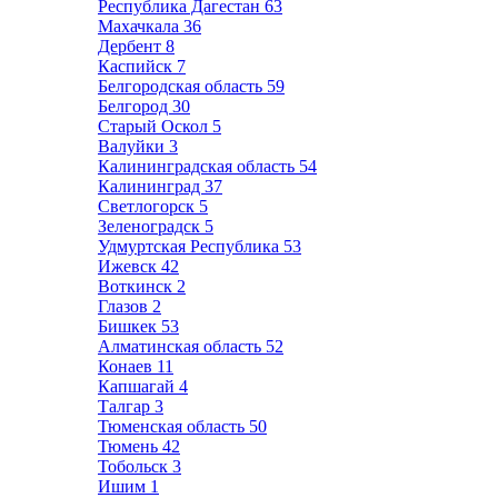
Республика Дагестан
63
Махачкала
36
Дербент
8
Каспийск
7
Белгородская область
59
Белгород
30
Старый Оскол
5
Валуйки
3
Калининградская область
54
Калининград
37
Светлогорск
5
Зеленоградск
5
Удмуртская Республика
53
Ижевск
42
Воткинск
2
Глазов
2
Бишкек
53
Алматинская область
52
Конаев
11
Капшагай
4
Талгар
3
Тюменская область
50
Тюмень
42
Тобольск
3
Ишим
1