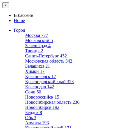
×
В бассейн
Home
Город
Москва
777
Московский
5
Зеленоград
4
Троицк
2
Санкт-Петербург
452
Московская область
342
Балашиха
21
Химки
17
Красногорск
17
Краснодарский край
323
Краснодар
142
Сочи
50
Новороссийск
15
Новосибирская область
236
Новосибирск
192
Бердск
8
Обь
3
Алматы
193
Красноярский край
171