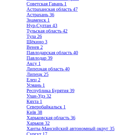
Советская Гавань
1
Астраханская область
47
Астрахань
36
Знаменск
1
Нур-Султан
43
Тульская область
42
Тула
26
Щёкино
3
Венев
2
Павлодарская область
40
Павлодар
39
Аксу
1
Липецкая область
40
Липецк
25
Елец
2
Усмань
1
Республика Бурятия
39
Улан-Удэ
32
Кяхта
1
Северобайкальск
1
Київ
38
Харьковская область
36
Харьков
32
Ханты-Мансийский автономный округ
35
Сургут
17