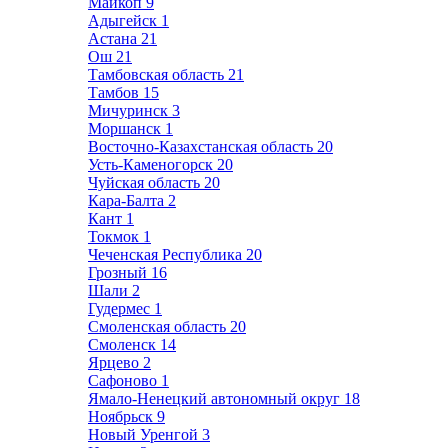
Майкоп
9
Адыгейск
1
Астана
21
Ош
21
Тамбовская область
21
Тамбов
15
Мичуринск
3
Моршанск
1
Восточно-Казахстанская область
20
Усть-Каменогорск
20
Чуйская область
20
Кара-Балта
2
Кант
1
Токмок
1
Чеченская Республика
20
Грозный
16
Шали
2
Гудермес
1
Смоленская область
20
Смоленск
14
Ярцево
2
Сафоново
1
Ямало-Ненецкий автономный округ
18
Ноябрьск
9
Новый Уренгой
3