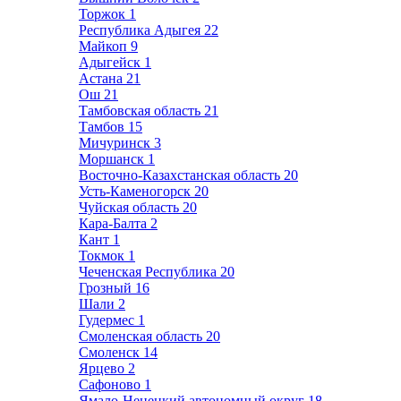
Торжок
1
Республика Адыгея
22
Майкоп
9
Адыгейск
1
Астана
21
Ош
21
Тамбовская область
21
Тамбов
15
Мичуринск
3
Моршанск
1
Восточно-Казахстанская область
20
Усть-Каменогорск
20
Чуйская область
20
Кара-Балта
2
Кант
1
Токмок
1
Чеченская Республика
20
Грозный
16
Шали
2
Гудермес
1
Смоленская область
20
Смоленск
14
Ярцево
2
Сафоново
1
Ямало-Ненецкий автономный округ
18