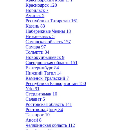
Красноярск
128
Норильск
7
Ачинск
5
Республика Татарстан
161
Казань
83
Набережные Челны
18
Нижнекамск
5
Самарская область
157
Самара
97
Тольятти
34
Новокуйбышевск
9
Свердловская область
151
Екатеринбург
84
Нижний Тагил
14
Каменск-Уральский
7
Республика Башкортостан
150
Уфа
91
Стерлитамак
10
Салават
5
Ростовская область
141
Ростов-на-Дону
84
Таганрог
10
Аксай
8
Челябинская область
112