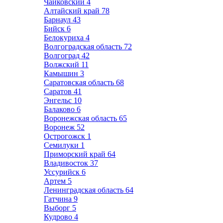
Чайковский
4
Алтайский край
78
Барнаул
43
Бийск
6
Белокуриха
4
Волгоградская область
72
Волгоград
42
Волжский
11
Камышин
3
Саратовская область
68
Саратов
41
Энгельс
10
Балаково
6
Воронежская область
65
Воронеж
52
Острогожск
1
Семилуки
1
Приморский край
64
Владивосток
37
Уссурийск
6
Артем
5
Ленинградская область
64
Гатчина
9
Выборг
5
Кудрово
4