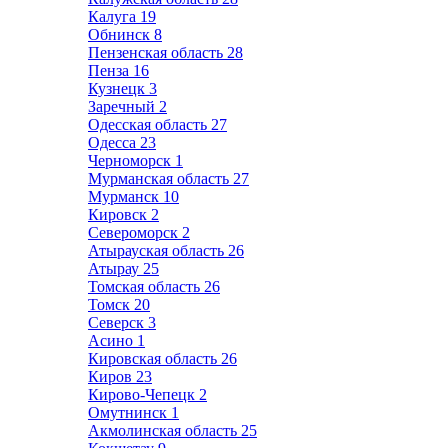
Калуга
19
Обнинск
8
Пензенская область
28
Пенза
16
Кузнецк
3
Заречный
2
Одесская область
27
Одесса
23
Черноморск
1
Мурманская область
27
Мурманск
10
Кировск
2
Североморск
2
Атырауская область
26
Атырау
25
Томская область
26
Томск
20
Северск
3
Асино
1
Кировская область
26
Киров
23
Кирово-Чепецк
2
Омутнинск
1
Акмолинская область
25