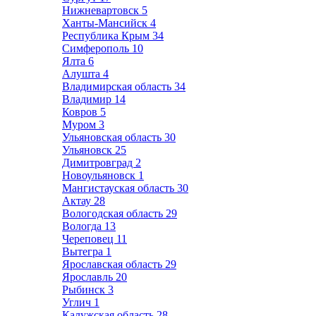
Нижневартовск
5
Ханты-Мансийск
4
Республика Крым
34
Симферополь
10
Ялта
6
Алушта
4
Владимирская область
34
Владимир
14
Ковров
5
Муром
3
Ульяновская область
30
Ульяновск
25
Димитровград
2
Новоульяновск
1
Мангистауская область
30
Актау
28
Вологодская область
29
Вологда
13
Череповец
11
Вытегра
1
Ярославская область
29
Ярославль
20
Рыбинск
3
Углич
1
Калужская область
28