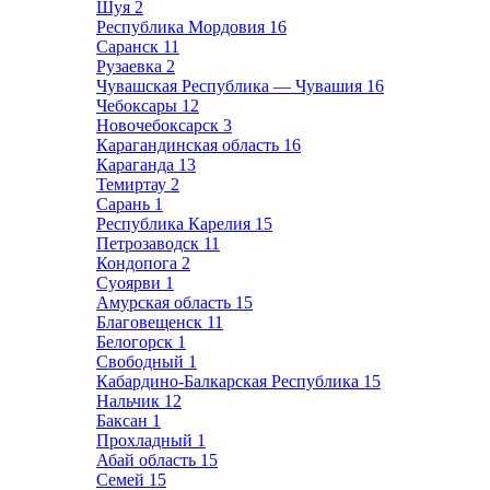
Шуя
2
Республика Мордовия
16
Саранск
11
Рузаевка
2
Чувашская Республика — Чувашия
16
Чебоксары
12
Новочебоксарск
3
Карагандинская область
16
Караганда
13
Темиртау
2
Сарань
1
Республика Карелия
15
Петрозаводск
11
Кондопога
2
Суоярви
1
Амурская область
15
Благовещенск
11
Белогорск
1
Свободный
1
Кабардино-Балкарская Республика
15
Нальчик
12
Баксан
1
Прохладный
1
Абай область
15
Семей
15