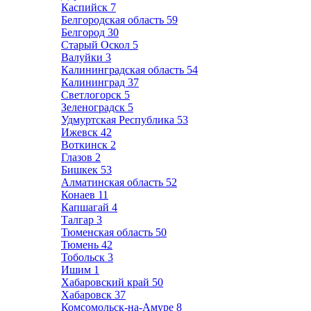
Каспийск
7
Белгородская область
59
Белгород
30
Старый Оскол
5
Валуйки
3
Калининградская область
54
Калининград
37
Светлогорск
5
Зеленоградск
5
Удмуртская Республика
53
Ижевск
42
Воткинск
2
Глазов
2
Бишкек
53
Алматинская область
52
Конаев
11
Капшагай
4
Талгар
3
Тюменская область
50
Тюмень
42
Тобольск
3
Ишим
1
Хабаровский край
50
Хабаровск
37
Комсомольск-на-Амуре
8