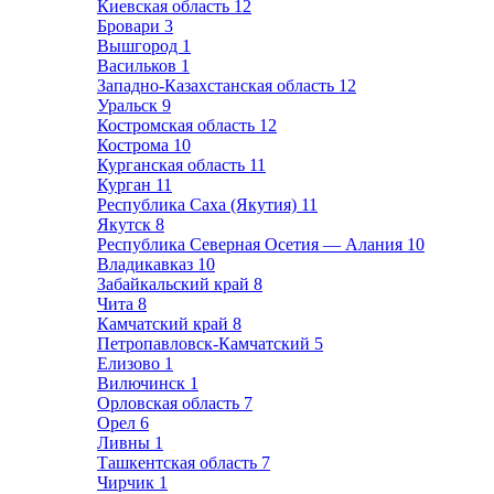
Киевская область
12
Бровари
3
Вышгород
1
Васильков
1
Западно-Казахстанская область
12
Уральск
9
Костромская область
12
Кострома
10
Курганская область
11
Курган
11
Республика Саха (Якутия)
11
Якутск
8
Республика Северная Осетия — Алания
10
Владикавказ
10
Забайкальский край
8
Чита
8
Камчатский край
8
Петропавловск-Камчатский
5
Елизово
1
Вилючинск
1
Орловская область
7
Орел
6
Ливны
1
Ташкентская область
7
Чирчик
1