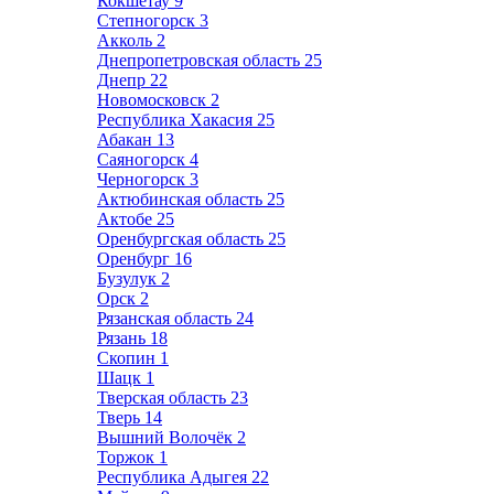
Кокшетау
9
Степногорск
3
Акколь
2
Днепропетровская область
25
Днепр
22
Новомосковск
2
Республика Хакасия
25
Абакан
13
Саяногорск
4
Черногорск
3
Актюбинская область
25
Актобе
25
Оренбургская область
25
Оренбург
16
Бузулук
2
Орск
2
Рязанская область
24
Рязань
18
Скопин
1
Шацк
1
Тверская область
23
Тверь
14
Вышний Волочёк
2
Торжок
1
Республика Адыгея
22