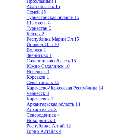
Прохладный
1
Абай область
15
Семей
15
Туркестанская область
15
Шымкент
8
Туркестан
5
Кентау
2
Республика Марий Эл
15
Йошкар-Ола
10
Волжск
1
Звенигово
1
Сахалинская область
15
Южно-Сахалинск
10
Невельск
1
Корсаков
1
Севастополь
14
Карачаево-Черкесская Республика
14
Черкесск
8
Карачаевск
1
Архангельская область
14
Архангельск
8
Северодвинск
4
Новодвинск
1
Республика Алтай
12
Горно-Алтайск
4