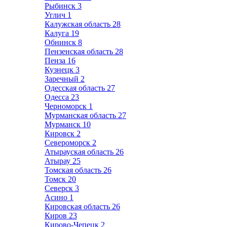
Рыбинск
3
Углич
1
Калужская область
28
Калуга
19
Обнинск
8
Пензенская область
28
Пенза
16
Кузнецк
3
Заречный
2
Одесская область
27
Одесса
23
Черноморск
1
Мурманская область
27
Мурманск
10
Кировск
2
Североморск
2
Атырауская область
26
Атырау
25
Томская область
26
Томск
20
Северск
3
Асино
1
Кировская область
26
Киров
23
Кирово-Чепецк
2