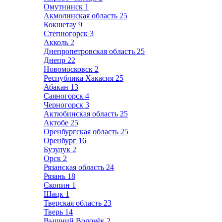
Омутнинск
1
Акмолинская область
25
Кокшетау
9
Степногорск
3
Акколь
2
Днепропетровская область
25
Днепр
22
Новомосковск
2
Республика Хакасия
25
Абакан
13
Саяногорск
4
Черногорск
3
Актюбинская область
25
Актобе
25
Оренбургская область
25
Оренбург
16
Бузулук
2
Орск
2
Рязанская область
24
Рязань
18
Скопин
1
Шацк
1
Тверская область
23
Тверь
14
Вышний Волочёк
2