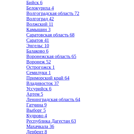
Бийск
6
Белокуриха
4
Волгоградская область
72
Волгоград
42
Волжский
11
Камышин
3
Саратовская область
68
Саратов
41
Энгельс
10
Балаково
6
Воронежская область
65
Воронеж
52
Острогожск
1
Семилуки
1
Приморский край
64
Владивосток
37
Уссурийск
6
Артем
5
Ленинградская область
64
Гатчина
9
Выборг
5
Кудрово
4
Республика Дагестан
63
Махачкала
36
Дербент
8