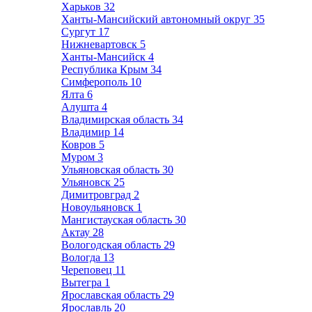
Харьков
32
Ханты-Мансийский автономный округ
35
Сургут
17
Нижневартовск
5
Ханты-Мансийск
4
Республика Крым
34
Симферополь
10
Ялта
6
Алушта
4
Владимирская область
34
Владимир
14
Ковров
5
Муром
3
Ульяновская область
30
Ульяновск
25
Димитровград
2
Новоульяновск
1
Мангистауская область
30
Актау
28
Вологодская область
29
Вологда
13
Череповец
11
Вытегра
1
Ярославская область
29
Ярославль
20