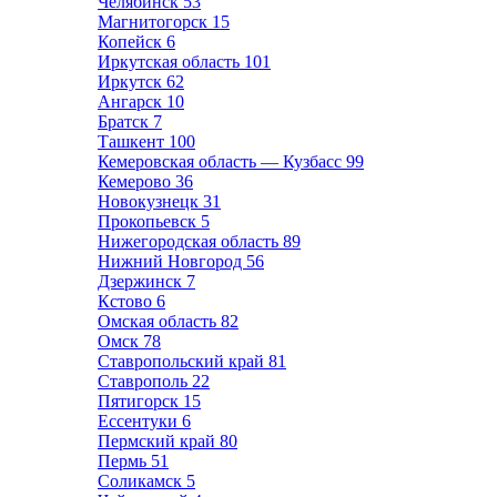
Челябинск
53
Магнитогорск
15
Копейск
6
Иркутская область
101
Иркутск
62
Ангарск
10
Братск
7
Ташкент
100
Кемеровская область — Кузбасс
99
Кемерово
36
Новокузнецк
31
Прокопьевск
5
Нижегородская область
89
Нижний Новгород
56
Дзержинск
7
Кстово
6
Омская область
82
Омск
78
Ставропольский край
81
Ставрополь
22
Пятигорск
15
Ессентуки
6
Пермский край
80
Пермь
51
Соликамск
5