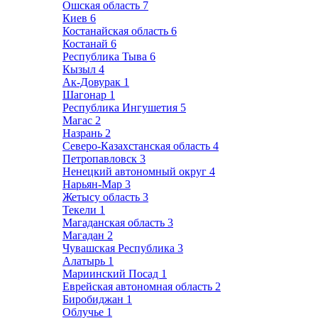
Ошская область
7
Киев
6
Костанайская область
6
Костанай
6
Республика Тыва
6
Кызыл
4
Ак-Довурак
1
Шагонар
1
Республика Ингушетия
5
Магас
2
Назрань
2
Северо-Казахстанская область
4
Петропавловск
3
Ненецкий автономный округ
4
Нарьян-Мар
3
Жетысу область
3
Текели
1
Магаданская область
3
Магадан
2
Чувашская Республика
3
Алатырь
1
Мариинский Посад
1
Еврейская автономная область
2
Биробиджан
1
Облучье
1