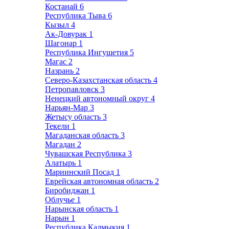
Костанай
6
Республика Тыва
6
Кызыл
4
Ак-Довурак
1
Шагонар
1
Республика Ингушетия
5
Магас
2
Назрань
2
Северо-Казахстанская область
4
Петропавловск
3
Ненецкий автономный округ
4
Нарьян-Мар
3
Жетысу область
3
Текели
1
Магаданская область
3
Магадан
2
Чувашская Республика
3
Алатырь
1
Мариинский Посад
1
Еврейская автономная область
2
Биробиджан
1
Облучье
1
Нарынская область
1
Нарын
1
Республика Калмыкия
1