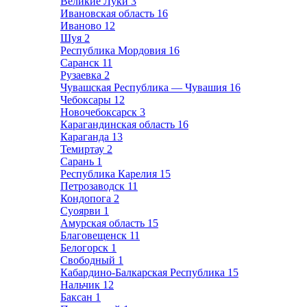
Великие Луки
3
Ивановская область
16
Иваново
12
Шуя
2
Республика Мордовия
16
Саранск
11
Рузаевка
2
Чувашская Республика — Чувашия
16
Чебоксары
12
Новочебоксарск
3
Карагандинская область
16
Караганда
13
Темиртау
2
Сарань
1
Республика Карелия
15
Петрозаводск
11
Кондопога
2
Суоярви
1
Амурская область
15
Благовещенск
11
Белогорск
1
Свободный
1
Кабардино-Балкарская Республика
15
Нальчик
12
Баксан
1