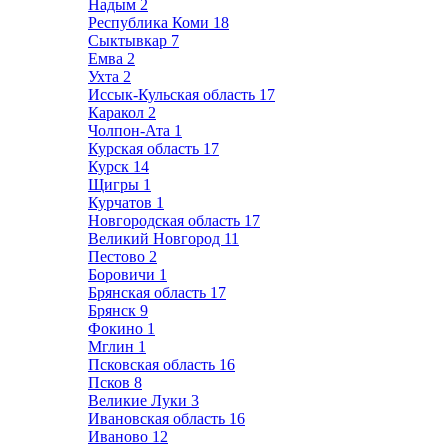
Надым
2
Республика Коми
18
Сыктывкар
7
Емва
2
Ухта
2
Иссык-Кульская область
17
Каракол
2
Чолпон-Ата
1
Курская область
17
Курск
14
Щигры
1
Курчатов
1
Новгородская область
17
Великий Новгород
11
Пестово
2
Боровичи
1
Брянская область
17
Брянск
9
Фокино
1
Мглин
1
Псковская область
16
Псков
8
Великие Луки
3
Ивановская область
16
Иваново
12