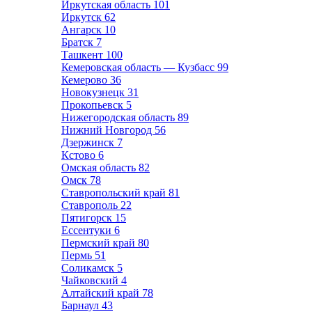
Иркутская область
101
Иркутск
62
Ангарск
10
Братск
7
Ташкент
100
Кемеровская область — Кузбасс
99
Кемерово
36
Новокузнецк
31
Прокопьевск
5
Нижегородская область
89
Нижний Новгород
56
Дзержинск
7
Кстово
6
Омская область
82
Омск
78
Ставропольский край
81
Ставрополь
22
Пятигорск
15
Ессентуки
6
Пермский край
80
Пермь
51
Соликамск
5
Чайковский
4
Алтайский край
78
Барнаул
43