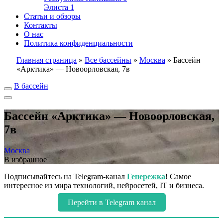
Элиста
1
Статьи и обзоры
Контакты
О нас
Политика конфиденциальности
Главная страница
»
Все бассейны
»
Москва
»
Бассейн
«Арктика» — Новоорловская, 7в
В бассейн
Бассейн «Арктика» — Новоорловская,
7в
Москва
В избранное
Подписывайтесь на Telegram-канал
Генережка
! Самое
интересное из мира технологий, нейросетей, IT и бизнеса.
Перейти в Telegram канал