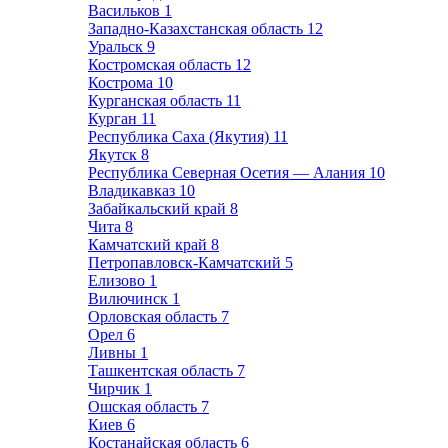
Васильков
1
Западно-Казахстанская область
12
Уральск
9
Костромская область
12
Кострома
10
Курганская область
11
Курган
11
Республика Саха (Якутия)
11
Якутск
8
Республика Северная Осетия — Алания
10
Владикавказ
10
Забайкальский край
8
Чита
8
Камчатский край
8
Петропавловск-Камчатский
5
Елизово
1
Вилючинск
1
Орловская область
7
Орел
6
Ливны
1
Ташкентская область
7
Чирчик
1
Ошская область
7
Киев
6
Костанайская область
6