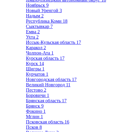
Ноябрьск
9
Новый Уренгой
3
Надым
2
Республика Коми
18
Сыктывкар
7
Емва
2
Ухта
2
Иссык-Кульская область
17
Каракол
2
Чолпон-Ата
1
Курская область
17
Курск
14
Щигры
1
Курчатов
1
Новгородская область
17
Великий Новгород
11
Пестово
2
Боровичи
1
Брянская область
17
Брянск
9
Фокино
1
Мглин
1
Псковская область
16
Псков
8