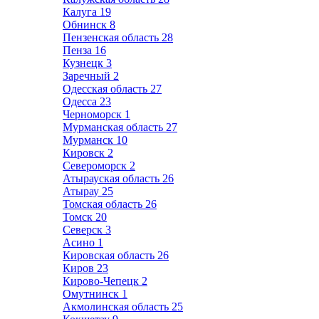
Калуга
19
Обнинск
8
Пензенская область
28
Пенза
16
Кузнецк
3
Заречный
2
Одесская область
27
Одесса
23
Черноморск
1
Мурманская область
27
Мурманск
10
Кировск
2
Североморск
2
Атырауская область
26
Атырау
25
Томская область
26
Томск
20
Северск
3
Асино
1
Кировская область
26
Киров
23
Кирово-Чепецк
2
Омутнинск
1
Акмолинская область
25