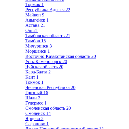
Торжок
1
Республика Адыгея
22
Майкоп
9
Адыгейск
1
Астана
21
Ош
21
Тамбовская область
21
Тамбов
15
Мичуринск
3
Моршанск
1
Восточно-Казахстанская область
20
Усть-Каменогорск
20
Чуйская область
20
Кара-Балта
2
Кант
1
Токмок
1
Чеченская Республика
20
Грозный
16
Шали
2
Гудермес
1
Смоленская область
20
Смоленск
14
Ярцево
2
Сафоново
1
Ямало-Ненецкий автономный округ
18