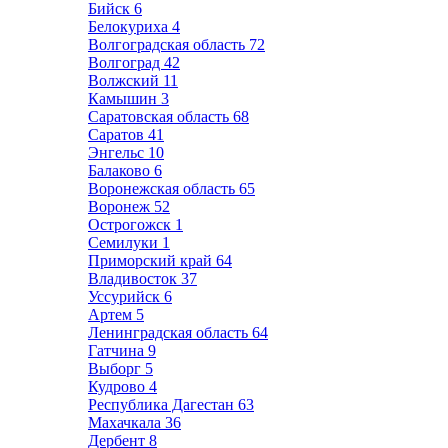
Бийск
6
Белокуриха
4
Волгоградская область
72
Волгоград
42
Волжский
11
Камышин
3
Саратовская область
68
Саратов
41
Энгельс
10
Балаково
6
Воронежская область
65
Воронеж
52
Острогожск
1
Семилуки
1
Приморский край
64
Владивосток
37
Уссурийск
6
Артем
5
Ленинградская область
64
Гатчина
9
Выборг
5
Кудрово
4
Республика Дагестан
63
Махачкала
36
Дербент
8