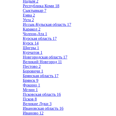
Надым
2
Республика Коми
18
Сыктывкар
7
Емва
2
Ухта
2
Иссык-Кульская область
17
Каракол
2
Чолпон-Ата
1
Курская область
17
Курск
14
Щигры
1
Курчатов
1
Новгородская область
17
Великий Новгород
11
Пестово
2
Боровичи
1
Брянская область
17
Брянск
9
Фокино
1
Мглин
1
Псковская область
16
Псков
8
Великие Луки
3
Ивановская область
16
Иваново
12