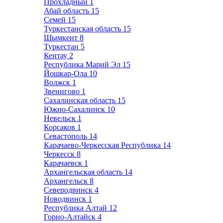
Прохладный
1
Абай область
15
Семей
15
Туркестанская область
15
Шымкент
8
Туркестан
5
Кентау
2
Республика Марий Эл
15
Йошкар-Ола
10
Волжск
1
Звенигово
1
Сахалинская область
15
Южно-Сахалинск
10
Невельск
1
Корсаков
1
Севастополь
14
Карачаево-Черкесская Республика
14
Черкесск
8
Карачаевск
1
Архангельская область
14
Архангельск
8
Северодвинск
4
Новодвинск
1
Республика Алтай
12
Горно-Алтайск
4