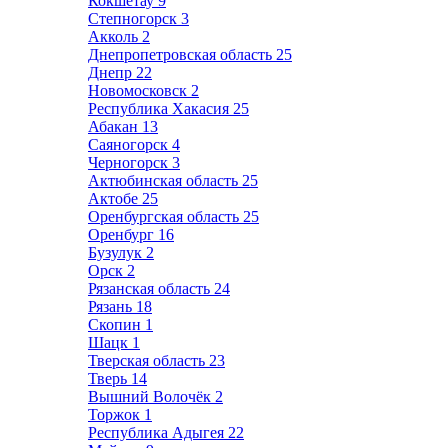
Кокшетау
9
Степногорск
3
Акколь
2
Днепропетровская область
25
Днепр
22
Новомосковск
2
Республика Хакасия
25
Абакан
13
Саяногорск
4
Черногорск
3
Актюбинская область
25
Актобе
25
Оренбургская область
25
Оренбург
16
Бузулук
2
Орск
2
Рязанская область
24
Рязань
18
Скопин
1
Шацк
1
Тверская область
23
Тверь
14
Вышний Волочёк
2
Торжок
1
Республика Адыгея
22