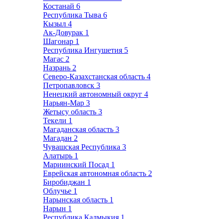
Костанай
6
Республика Тыва
6
Кызыл
4
Ак-Довурак
1
Шагонар
1
Республика Ингушетия
5
Магас
2
Назрань
2
Северо-Казахстанская область
4
Петропавловск
3
Ненецкий автономный округ
4
Нарьян-Мар
3
Жетысу область
3
Текели
1
Магаданская область
3
Магадан
2
Чувашская Республика
3
Алатырь
1
Мариинский Посад
1
Еврейская автономная область
2
Биробиджан
1
Облучье
1
Нарынская область
1
Нарын
1
Республика Калмыкия
1