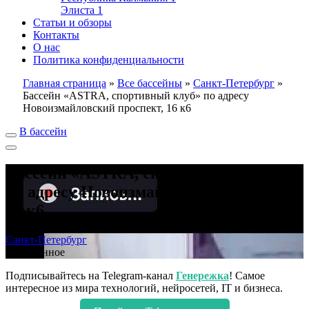
Элиста
1
Статьи и обзоры
Контакты
О нас
Политика конфиденциальности
Главная страница
»
Все бассейны
»
Санкт-Петербург
»
Бассейн «ASTRA, спортивный клуб» по адресу
Новоизмайловский проспект, 16 к6
В бассейн
Бассейн «ASTRA, спортивный клуб»
по адресу Новоизмайловский проспект,
16 к6
Санкт-Петербург
В избранное
Подписывайтесь на Telegram-канал
Генережка
! Самое
интересное из мира технологий, нейросетей, IT и бизнеса.