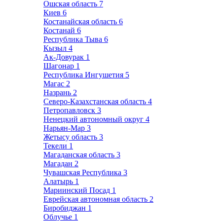
Ошская область
7
Киев
6
Костанайская область
6
Костанай
6
Республика Тыва
6
Кызыл
4
Ак-Довурак
1
Шагонар
1
Республика Ингушетия
5
Магас
2
Назрань
2
Северо-Казахстанская область
4
Петропавловск
3
Ненецкий автономный округ
4
Нарьян-Мар
3
Жетысу область
3
Текели
1
Магаданская область
3
Магадан
2
Чувашская Республика
3
Алатырь
1
Мариинский Посад
1
Еврейская автономная область
2
Биробиджан
1
Облучье
1