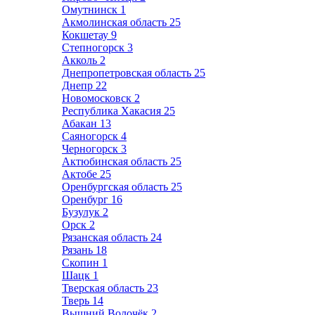
Омутнинск
1
Акмолинская область
25
Кокшетау
9
Степногорск
3
Акколь
2
Днепропетровская область
25
Днепр
22
Новомосковск
2
Республика Хакасия
25
Абакан
13
Саяногорск
4
Черногорск
3
Актюбинская область
25
Актобе
25
Оренбургская область
25
Оренбург
16
Бузулук
2
Орск
2
Рязанская область
24
Рязань
18
Скопин
1
Шацк
1
Тверская область
23
Тверь
14
Вышний Волочёк
2