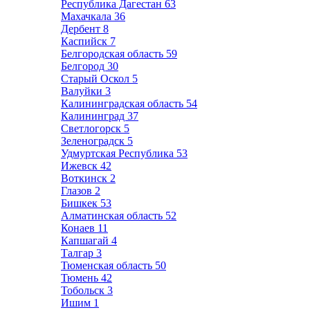
Республика Дагестан
63
Махачкала
36
Дербент
8
Каспийск
7
Белгородская область
59
Белгород
30
Старый Оскол
5
Валуйки
3
Калининградская область
54
Калининград
37
Светлогорск
5
Зеленоградск
5
Удмуртская Республика
53
Ижевск
42
Воткинск
2
Глазов
2
Бишкек
53
Алматинская область
52
Конаев
11
Капшагай
4
Талгар
3
Тюменская область
50
Тюмень
42
Тобольск
3
Ишим
1