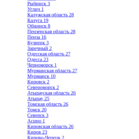
Рыбинск
3
Углич
1
Калужская область
28
Калуга
19
Обнинск
8
Пензенская область
28
Пенза
16
Кузнецк
3
Заречный
2
Одесская область
27
Одесса
23
Черноморск
1
Мурманская область
27
Мурманск
10
Кировск
2
Североморск
2
Атырауская область
26
Атырау
25
Томская область
26
Томск
20
Северск
3
Асино
1
Кировская область
26
Киров
23
Кирово-Чепецк
2