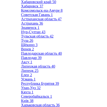
Хабаровский край
50
Хабаровск
37
Комсомольск-на-Амуре
8
Советская Гавань
1
Астраханская область
47
Астрахань
36
Знаменск
1
Нур-Султан
43
Тульская область
42
Тула
26
Щёкино
3
Венев
2
Павлодарская область
40
Павлодар
39
Аксу
1
Липецкая область
40
Липецк
25
Елец
2
Усмань
1
Республика Бурятия
39
Улан-Удэ
32
Кяхта
1
Северобайкальск
1
Київ
38
Харьковская область
36