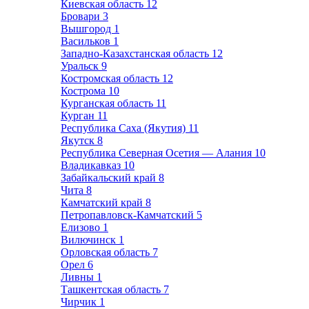
Киевская область
12
Бровари
3
Вышгород
1
Васильков
1
Западно-Казахстанская область
12
Уральск
9
Костромская область
12
Кострома
10
Курганская область
11
Курган
11
Республика Саха (Якутия)
11
Якутск
8
Республика Северная Осетия — Алания
10
Владикавказ
10
Забайкальский край
8
Чита
8
Камчатский край
8
Петропавловск-Камчатский
5
Елизово
1
Вилючинск
1
Орловская область
7
Орел
6
Ливны
1
Ташкентская область
7
Чирчик
1