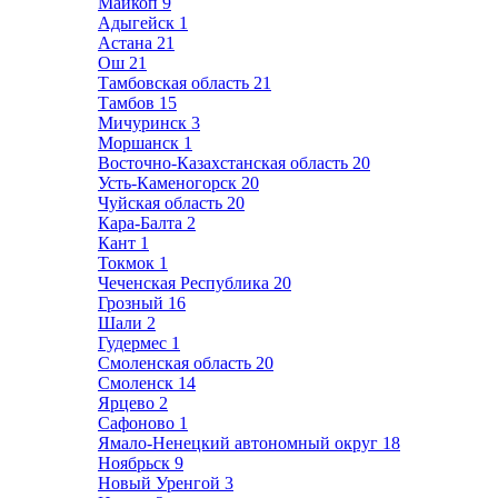
Майкоп
9
Адыгейск
1
Астана
21
Ош
21
Тамбовская область
21
Тамбов
15
Мичуринск
3
Моршанск
1
Восточно-Казахстанская область
20
Усть-Каменогорск
20
Чуйская область
20
Кара-Балта
2
Кант
1
Токмок
1
Чеченская Республика
20
Грозный
16
Шали
2
Гудермес
1
Смоленская область
20
Смоленск
14
Ярцево
2
Сафоново
1
Ямало-Ненецкий автономный округ
18
Ноябрьск
9
Новый Уренгой
3