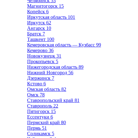
Челябинск
53
Магнитогорск
15
Копейск
6
Иркутская область
101
Иркутск
62
Ангарск
10
Братск
7
Ташкент
100
Кемеровская область — Кузбасс
99
Кемерово
36
Новокузнецк
31
Прокопьевск
5
Нижегородская область
89
Нижний Новгород
56
Дзержинск
7
Кстово
6
Омская область
82
Омск
78
Ставропольский край
81
Ставрополь
22
Пятигорск
15
Ессентуки
6
Пермский край
80
Пермь
51
Соликамск
5