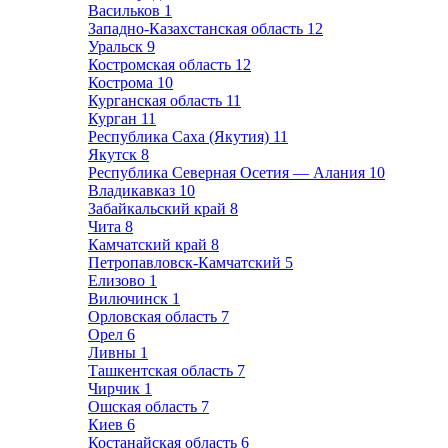
Васильков
1
Западно-Казахстанская область
12
Уральск
9
Костромская область
12
Кострома
10
Курганская область
11
Курган
11
Республика Саха (Якутия)
11
Якутск
8
Республика Северная Осетия — Алания
10
Владикавказ
10
Забайкальский край
8
Чита
8
Камчатский край
8
Петропавловск-Камчатский
5
Елизово
1
Вилючинск
1
Орловская область
7
Орел
6
Ливны
1
Ташкентская область
7
Чирчик
1
Ошская область
7
Киев
6
Костанайская область
6