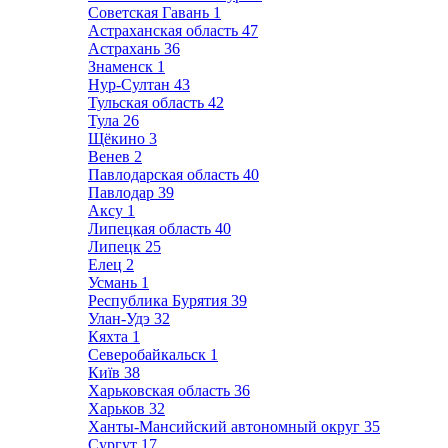
Советская Гавань
1
Астраханская область
47
Астрахань
36
Знаменск
1
Нур-Султан
43
Тульская область
42
Тула
26
Щёкино
3
Венев
2
Павлодарская область
40
Павлодар
39
Аксу
1
Липецкая область
40
Липецк
25
Елец
2
Усмань
1
Республика Бурятия
39
Улан-Удэ
32
Кяхта
1
Северобайкальск
1
Київ
38
Харьковская область
36
Харьков
32
Ханты-Мансийский автономный округ
35
Сургут
17