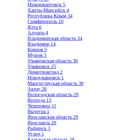
Нижневартовск
5
Ханты-Мансийск
4
Республика Крым
34
Симферополь
10
Ялта
6
Алушта
4
Владимирская область
34
Владимир
14
Ковров
5
Муром
3
Ульяновская область
30
Ульяновск
25
Димитровград
2
Новоульяновск
1
Мангистауская область
30
Актау
28
Вологодская область
29
Вологда
13
Череповец
11
Вытегра
1
Ярославская область
29
Ярославль
20
Рыбинск
3
Углич
1
Калужская область
28