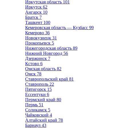
Иркутская область
101
Иркутск
62
Ангарск
10
Братск
7
Ташкент
100
Кемеровская область — Кузбасс
99
Кемерово
36
Новокузнецк
31
Прокопьевск
5
Нижегородская область
89
Нижний Новгород
56
Дзержинск
7
Кстово
6
Омская область
82
Омск
78
Ставропольский край
81
Ставрополь
22
Пятигорск
15
Ессентуки
6
Пермский край
80
Пермь
51
Соликамск
5
Чайковский
4
Алтайский край
78
Барнаул
43