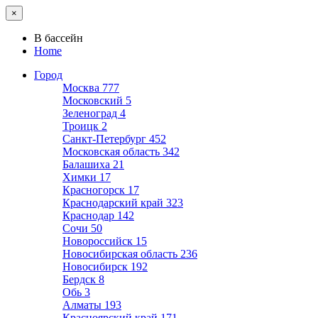
×
В бассейн
Home
Город
Москва
777
Московский
5
Зеленоград
4
Троицк
2
Санкт-Петербург
452
Московская область
342
Балашиха
21
Химки
17
Красногорск
17
Краснодарский край
323
Краснодар
142
Сочи
50
Новороссийск
15
Новосибирская область
236
Новосибирск
192
Бердск
8
Обь
3
Алматы
193
Красноярский край
171