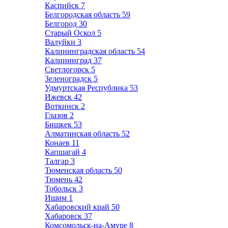
Каспийск
7
Белгородская область
59
Белгород
30
Старый Оскол
5
Валуйки
3
Калининградская область
54
Калининград
37
Светлогорск
5
Зеленоградск
5
Удмуртская Республика
53
Ижевск
42
Воткинск
2
Глазов
2
Бишкек
53
Алматинская область
52
Конаев
11
Капшагай
4
Талгар
3
Тюменская область
50
Тюмень
42
Тобольск
3
Ишим
1
Хабаровский край
50
Хабаровск
37
Комсомольск-на-Амуре
8