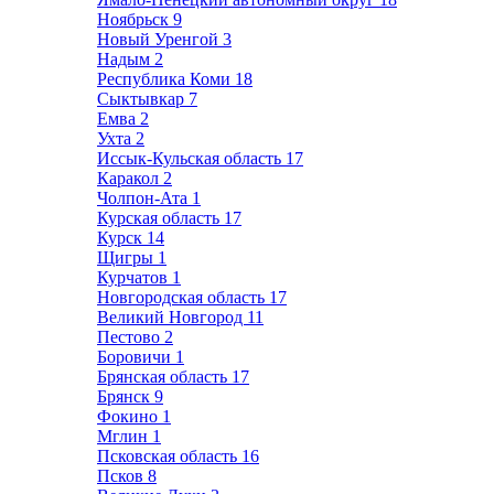
Ноябрьск
9
Новый Уренгой
3
Надым
2
Республика Коми
18
Сыктывкар
7
Емва
2
Ухта
2
Иссык-Кульская область
17
Каракол
2
Чолпон-Ата
1
Курская область
17
Курск
14
Щигры
1
Курчатов
1
Новгородская область
17
Великий Новгород
11
Пестово
2
Боровичи
1
Брянская область
17
Брянск
9
Фокино
1
Мглин
1
Псковская область
16
Псков
8