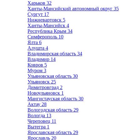
Харьков
32
Ханты-Мансийский автономный округ
35
Сургут
17
Нижневартовск
5
Ханты-Мансийск
4
Республика Крым
34
Симферополь
10
Ялта
6
Алушта
4
Владимирская область
34
Владимир
14
Ковров
5
Муром
3
Ульяновская область
30
Ульяновск
25
Димитровград
2
Новоульяновск
1
Мангистауская область
30
Актау
28
Вологодская область
29
Вологда
13
Череповец
11
Вытегра
1
Ярославская область
29
Ярославль
20