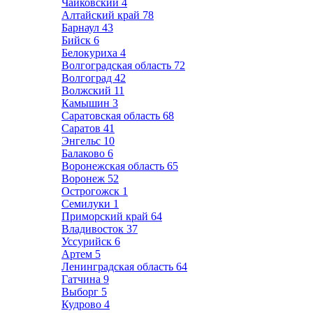
Чайковский
4
Алтайский край
78
Барнаул
43
Бийск
6
Белокуриха
4
Волгоградская область
72
Волгоград
42
Волжский
11
Камышин
3
Саратовская область
68
Саратов
41
Энгельс
10
Балаково
6
Воронежская область
65
Воронеж
52
Острогожск
1
Семилуки
1
Приморский край
64
Владивосток
37
Уссурийск
6
Артем
5
Ленинградская область
64
Гатчина
9
Выборг
5
Кудрово
4