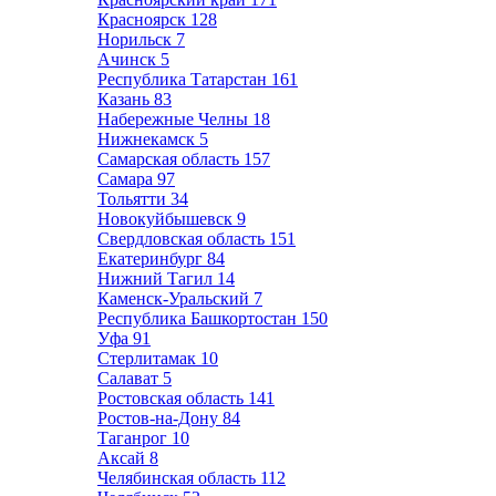
Красноярск
128
Норильск
7
Ачинск
5
Республика Татарстан
161
Казань
83
Набережные Челны
18
Нижнекамск
5
Самарская область
157
Самара
97
Тольятти
34
Новокуйбышевск
9
Свердловская область
151
Екатеринбург
84
Нижний Тагил
14
Каменск-Уральский
7
Республика Башкортостан
150
Уфа
91
Стерлитамак
10
Салават
5
Ростовская область
141
Ростов-на-Дону
84
Таганрог
10
Аксай
8
Челябинская область
112