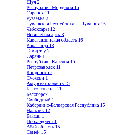
Шуя
2
Республика Мордовия
16
Саранск
11
Рузаевка
2
Чувашская Республика — Чувашия
16
Чебоксары
12
Новочебоксарск
3
Карагандинская область
16
Караганда
13
Темиртау
2
Сарань
1
Республика Карелия
15
Петрозаводск
11
Кондопога
2
Суоярви
1
Амурская область
15
Благовещенск
11
Белогорск
1
Свободный
1
Кабардино-Балкарская Республика
15
Нальчик
12
Баксан
1
Прохладный
1
Абай область
15
Семей
15