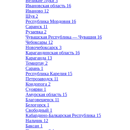
Великие Луки
3
Ивановская область
16
Иваново
12
Шуя
2
Республика Мордовия
16
Саранск
11
Рузаевка
2
Чувашская Республика — Чувашия
16
Чебоксары
12
Новочебоксарск
3
Карагандинская область
16
Караганда
13
Темиртау
2
Сарань
1
Республика Карелия
15
Петрозаводск
11
Кондопога
2
Суоярви
1
Амурская область
15
Благовещенск
11
Белогорск
1
Свободный
1
Кабардино-Балкарская Республика
15
Нальчик
12
Баксан
1