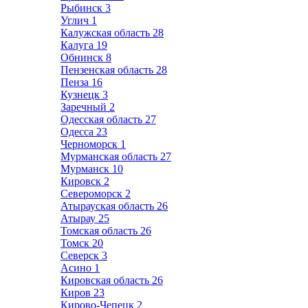
Рыбинск
3
Углич
1
Калужская область
28
Калуга
19
Обнинск
8
Пензенская область
28
Пенза
16
Кузнецк
3
Заречный
2
Одесская область
27
Одесса
23
Черноморск
1
Мурманская область
27
Мурманск
10
Кировск
2
Североморск
2
Атырауская область
26
Атырау
25
Томская область
26
Томск
20
Северск
3
Асино
1
Кировская область
26
Киров
23
Кирово-Чепецк
2