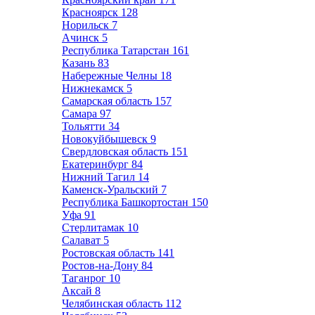
Красноярск
128
Норильск
7
Ачинск
5
Республика Татарстан
161
Казань
83
Набережные Челны
18
Нижнекамск
5
Самарская область
157
Самара
97
Тольятти
34
Новокуйбышевск
9
Свердловская область
151
Екатеринбург
84
Нижний Тагил
14
Каменск-Уральский
7
Республика Башкортостан
150
Уфа
91
Стерлитамак
10
Салават
5
Ростовская область
141
Ростов-на-Дону
84
Таганрог
10
Аксай
8
Челябинская область
112