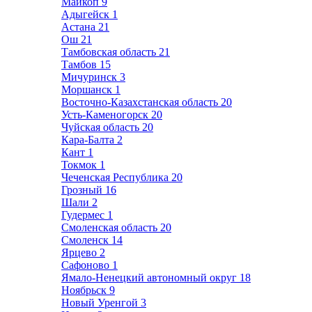
Майкоп
9
Адыгейск
1
Астана
21
Ош
21
Тамбовская область
21
Тамбов
15
Мичуринск
3
Моршанск
1
Восточно-Казахстанская область
20
Усть-Каменогорск
20
Чуйская область
20
Кара-Балта
2
Кант
1
Токмок
1
Чеченская Республика
20
Грозный
16
Шали
2
Гудермес
1
Смоленская область
20
Смоленск
14
Ярцево
2
Сафоново
1
Ямало-Ненецкий автономный округ
18
Ноябрьск
9
Новый Уренгой
3