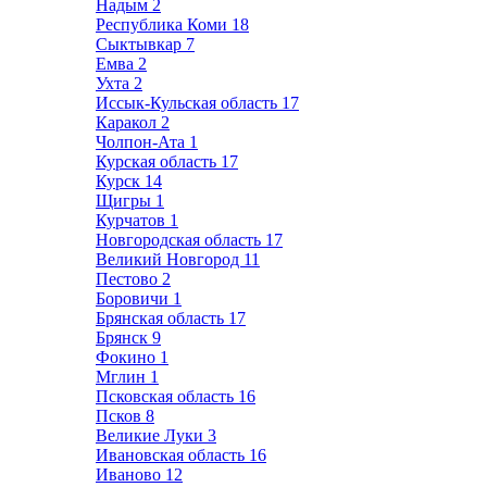
Надым
2
Республика Коми
18
Сыктывкар
7
Емва
2
Ухта
2
Иссык-Кульская область
17
Каракол
2
Чолпон-Ата
1
Курская область
17
Курск
14
Щигры
1
Курчатов
1
Новгородская область
17
Великий Новгород
11
Пестово
2
Боровичи
1
Брянская область
17
Брянск
9
Фокино
1
Мглин
1
Псковская область
16
Псков
8
Великие Луки
3
Ивановская область
16
Иваново
12