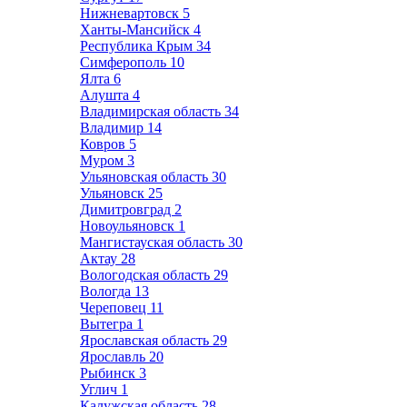
Нижневартовск
5
Ханты-Мансийск
4
Республика Крым
34
Симферополь
10
Ялта
6
Алушта
4
Владимирская область
34
Владимир
14
Ковров
5
Муром
3
Ульяновская область
30
Ульяновск
25
Димитровград
2
Новоульяновск
1
Мангистауская область
30
Актау
28
Вологодская область
29
Вологда
13
Череповец
11
Вытегра
1
Ярославская область
29
Ярославль
20
Рыбинск
3
Углич
1
Калужская область
28