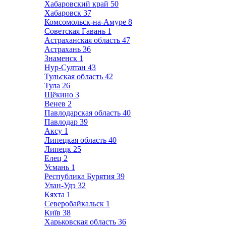
Хабаровский край
50
Хабаровск
37
Комсомольск-на-Амуре
8
Советская Гавань
1
Астраханская область
47
Астрахань
36
Знаменск
1
Нур-Султан
43
Тульская область
42
Тула
26
Щёкино
3
Венев
2
Павлодарская область
40
Павлодар
39
Аксу
1
Липецкая область
40
Липецк
25
Елец
2
Усмань
1
Республика Бурятия
39
Улан-Удэ
32
Кяхта
1
Северобайкальск
1
Київ
38
Харьковская область
36