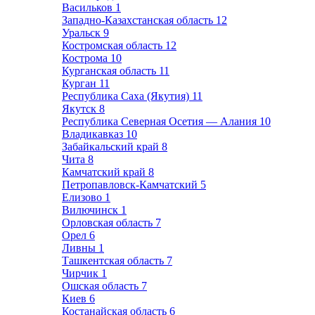
Васильков
1
Западно-Казахстанская область
12
Уральск
9
Костромская область
12
Кострома
10
Курганская область
11
Курган
11
Республика Саха (Якутия)
11
Якутск
8
Республика Северная Осетия — Алания
10
Владикавказ
10
Забайкальский край
8
Чита
8
Камчатский край
8
Петропавловск-Камчатский
5
Елизово
1
Вилючинск
1
Орловская область
7
Орел
6
Ливны
1
Ташкентская область
7
Чирчик
1
Ошская область
7
Киев
6
Костанайская область
6