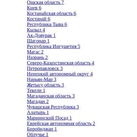
Ошская область
7
Киев
6
Костанайская область
6
Костанай
6
Республика Тыва
6
Кызыл
4
Ак-Довурак
1
Шагонар
1
Республика Ингушетия
5
Магас
2
Назрань
2
Северо-Казахстанская область
4
Петропавловск
3
Ненецкий автономный округ
4
Нарьян-Мар
3
Жетысу область
3
Текели
1
Магаданская область
3
Магадан
2
Чувашская Республика
3
Алатырь
1
Мариинский Посад
1
Еврейская автономная область
2
Биробиджан
1
Облучье
1