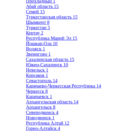
Прохладный
1
Абай область
15
Семей
15
Туркестанская область
15
Шымкент
8
Туркестан
5
Кентау
2
Республика Марий Эл
15
Йошкар-Ола
10
Волжск
1
Звенигово
1
Сахалинская область
15
Южно-Сахалинск
10
Невельск
1
Корсаков
1
Севастополь
14
Карачаево-Черкесская Республика
14
Черкесск
8
Карачаевск
1
Архангельская область
14
Архангельск
8
Северодвинск
4
Новодвинск
1
Республика Алтай
12
Горно-Алтайск
4