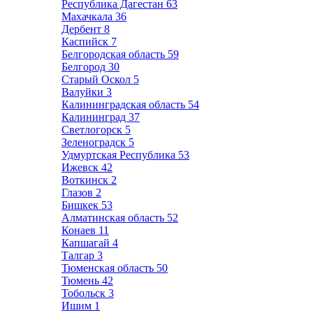
Республика Дагестан
63
Махачкала
36
Дербент
8
Каспийск
7
Белгородская область
59
Белгород
30
Старый Оскол
5
Валуйки
3
Калининградская область
54
Калининград
37
Светлогорск
5
Зеленоградск
5
Удмуртская Республика
53
Ижевск
42
Воткинск
2
Глазов
2
Бишкек
53
Алматинская область
52
Конаев
11
Капшагай
4
Талгар
3
Тюменская область
50
Тюмень
42
Тобольск
3
Ишим
1