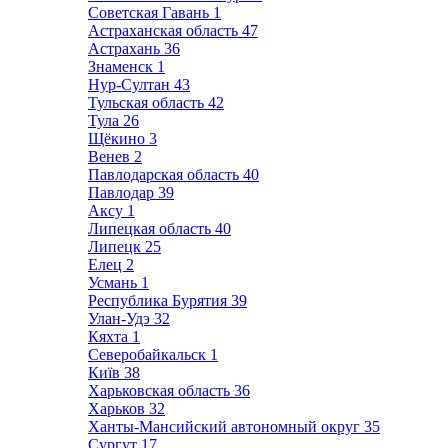
Советская Гавань
1
Астраханская область
47
Астрахань
36
Знаменск
1
Нур-Султан
43
Тульская область
42
Тула
26
Щёкино
3
Венев
2
Павлодарская область
40
Павлодар
39
Аксу
1
Липецкая область
40
Липецк
25
Елец
2
Усмань
1
Республика Бурятия
39
Улан-Удэ
32
Кяхта
1
Северобайкальск
1
Київ
38
Харьковская область
36
Харьков
32
Ханты-Мансийский автономный округ
35
Сургут
17