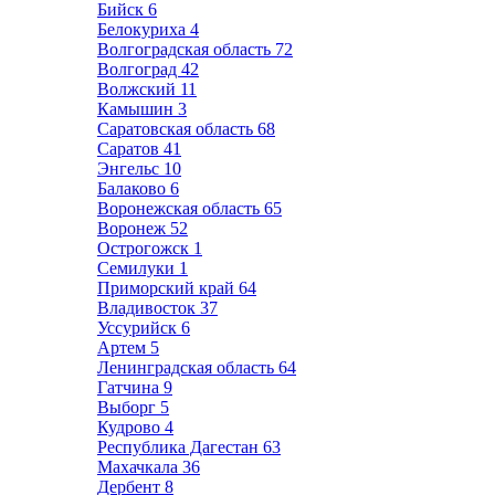
Бийск
6
Белокуриха
4
Волгоградская область
72
Волгоград
42
Волжский
11
Камышин
3
Саратовская область
68
Саратов
41
Энгельс
10
Балаково
6
Воронежская область
65
Воронеж
52
Острогожск
1
Семилуки
1
Приморский край
64
Владивосток
37
Уссурийск
6
Артем
5
Ленинградская область
64
Гатчина
9
Выборг
5
Кудрово
4
Республика Дагестан
63
Махачкала
36
Дербент
8