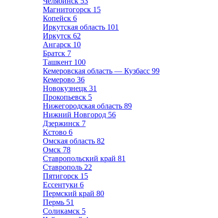
Челябинск
53
Магнитогорск
15
Копейск
6
Иркутская область
101
Иркутск
62
Ангарск
10
Братск
7
Ташкент
100
Кемеровская область — Кузбасс
99
Кемерово
36
Новокузнецк
31
Прокопьевск
5
Нижегородская область
89
Нижний Новгород
56
Дзержинск
7
Кстово
6
Омская область
82
Омск
78
Ставропольский край
81
Ставрополь
22
Пятигорск
15
Ессентуки
6
Пермский край
80
Пермь
51
Соликамск
5