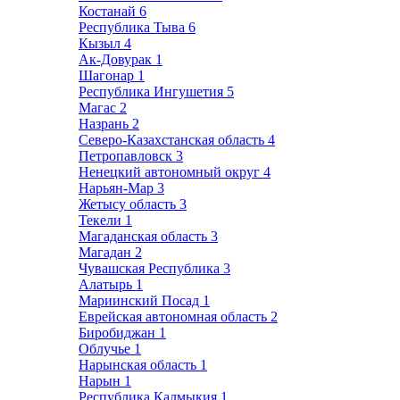
Костанай
6
Республика Тыва
6
Кызыл
4
Ак-Довурак
1
Шагонар
1
Республика Ингушетия
5
Магас
2
Назрань
2
Северо-Казахстанская область
4
Петропавловск
3
Ненецкий автономный округ
4
Нарьян-Мар
3
Жетысу область
3
Текели
1
Магаданская область
3
Магадан
2
Чувашская Республика
3
Алатырь
1
Мариинский Посад
1
Еврейская автономная область
2
Биробиджан
1
Облучье
1
Нарынская область
1
Нарын
1
Республика Калмыкия
1