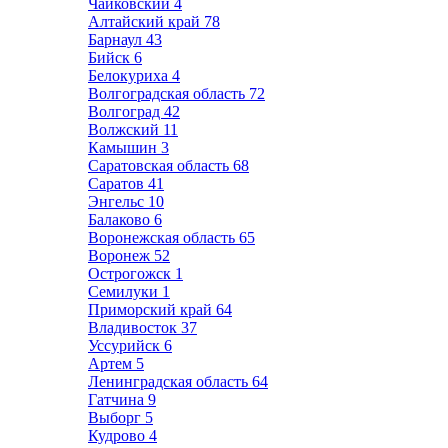
Чайковский
4
Алтайский край
78
Барнаул
43
Бийск
6
Белокуриха
4
Волгоградская область
72
Волгоград
42
Волжский
11
Камышин
3
Саратовская область
68
Саратов
41
Энгельс
10
Балаково
6
Воронежская область
65
Воронеж
52
Острогожск
1
Семилуки
1
Приморский край
64
Владивосток
37
Уссурийск
6
Артем
5
Ленинградская область
64
Гатчина
9
Выборг
5
Кудрово
4