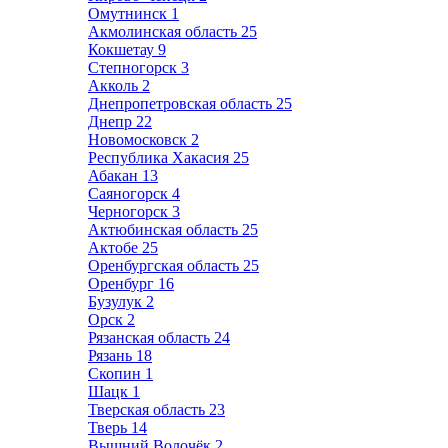
Омутнинск
1
Акмолинская область
25
Кокшетау
9
Степногорск
3
Акколь
2
Днепропетровская область
25
Днепр
22
Новомосковск
2
Республика Хакасия
25
Абакан
13
Саяногорск
4
Черногорск
3
Актюбинская область
25
Актобе
25
Оренбургская область
25
Оренбург
16
Бузулук
2
Орск
2
Рязанская область
24
Рязань
18
Скопин
1
Шацк
1
Тверская область
23
Тверь
14
Вышний Волочёк
2