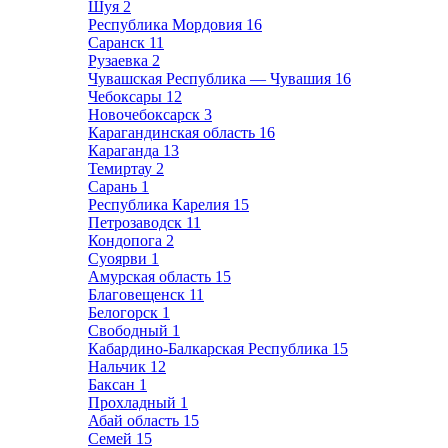
Шуя
2
Республика Мордовия
16
Саранск
11
Рузаевка
2
Чувашская Республика — Чувашия
16
Чебоксары
12
Новочебоксарск
3
Карагандинская область
16
Караганда
13
Темиртау
2
Сарань
1
Республика Карелия
15
Петрозаводск
11
Кондопога
2
Суоярви
1
Амурская область
15
Благовещенск
11
Белогорск
1
Свободный
1
Кабардино-Балкарская Республика
15
Нальчик
12
Баксан
1
Прохладный
1
Абай область
15
Семей
15