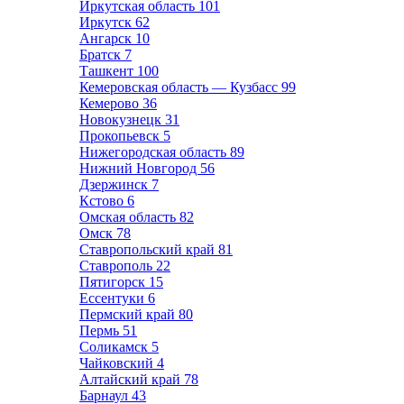
Иркутская область
101
Иркутск
62
Ангарск
10
Братск
7
Ташкент
100
Кемеровская область — Кузбасс
99
Кемерово
36
Новокузнецк
31
Прокопьевск
5
Нижегородская область
89
Нижний Новгород
56
Дзержинск
7
Кстово
6
Омская область
82
Омск
78
Ставропольский край
81
Ставрополь
22
Пятигорск
15
Ессентуки
6
Пермский край
80
Пермь
51
Соликамск
5
Чайковский
4
Алтайский край
78
Барнаул
43