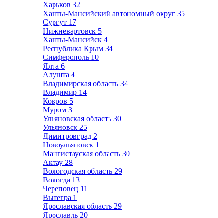
Харьков
32
Ханты-Мансийский автономный округ
35
Сургут
17
Нижневартовск
5
Ханты-Мансийск
4
Республика Крым
34
Симферополь
10
Ялта
6
Алушта
4
Владимирская область
34
Владимир
14
Ковров
5
Муром
3
Ульяновская область
30
Ульяновск
25
Димитровград
2
Новоульяновск
1
Мангистауская область
30
Актау
28
Вологодская область
29
Вологда
13
Череповец
11
Вытегра
1
Ярославская область
29
Ярославль
20