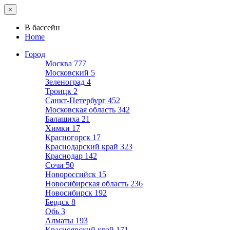
×
В бассейн
Home
Город
Москва
777
Московский
5
Зеленоград
4
Троицк
2
Санкт-Петербург
452
Московская область
342
Балашиха
21
Химки
17
Красногорск
17
Краснодарский край
323
Краснодар
142
Сочи
50
Новороссийск
15
Новосибирская область
236
Новосибирск
192
Бердск
8
Обь
3
Алматы
193
Красноярский край
171