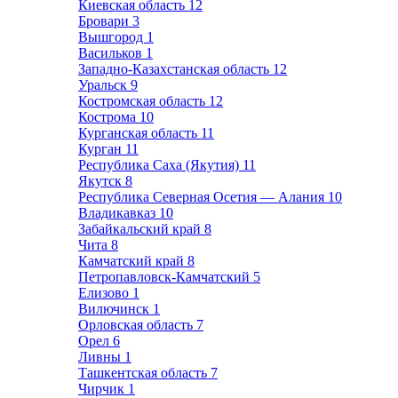
Киевская область
12
Бровари
3
Вышгород
1
Васильков
1
Западно-Казахстанская область
12
Уральск
9
Костромская область
12
Кострома
10
Курганская область
11
Курган
11
Республика Саха (Якутия)
11
Якутск
8
Республика Северная Осетия — Алания
10
Владикавказ
10
Забайкальский край
8
Чита
8
Камчатский край
8
Петропавловск-Камчатский
5
Елизово
1
Вилючинск
1
Орловская область
7
Орел
6
Ливны
1
Ташкентская область
7
Чирчик
1