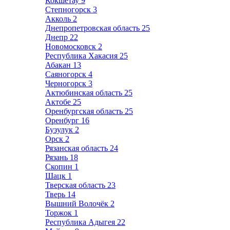
Кокшетау
9
Степногорск
3
Акколь
2
Днепропетровская область
25
Днепр
22
Новомосковск
2
Республика Хакасия
25
Абакан
13
Саяногорск
4
Черногорск
3
Актюбинская область
25
Актобе
25
Оренбургская область
25
Оренбург
16
Бузулук
2
Орск
2
Рязанская область
24
Рязань
18
Скопин
1
Шацк
1
Тверская область
23
Тверь
14
Вышний Волочёк
2
Торжок
1
Республика Адыгея
22