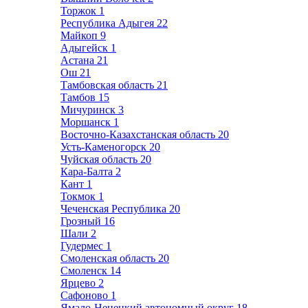
Торжок
1
Республика Адыгея
22
Майкоп
9
Адыгейск
1
Астана
21
Ош
21
Тамбовская область
21
Тамбов
15
Мичуринск
3
Моршанск
1
Восточно-Казахстанская область
20
Усть-Каменогорск
20
Чуйская область
20
Кара-Балта
2
Кант
1
Токмок
1
Чеченская Республика
20
Грозный
16
Шали
2
Гудермес
1
Смоленская область
20
Смоленск
14
Ярцево
2
Сафоново
1
Ямало-Ненецкий автономный округ
18