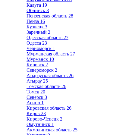
Калуга
19
Обнинск
8
Пензенская область
28
Пенза
16
Кузнецк
3
Заречный
2
Одесская область
27
Одесса
23
Черноморск
1
Мурманская область
27
Мурманск
10
Кировск
2
Североморск
2
Атырауская область
26
Атырау
25
Томская область
26
Томск
20
Северск
3
Асино
1
Кировская область
26
Киров
23
Кирово-Чепецк
2
Омутнинск
1
Акмолинская область
25