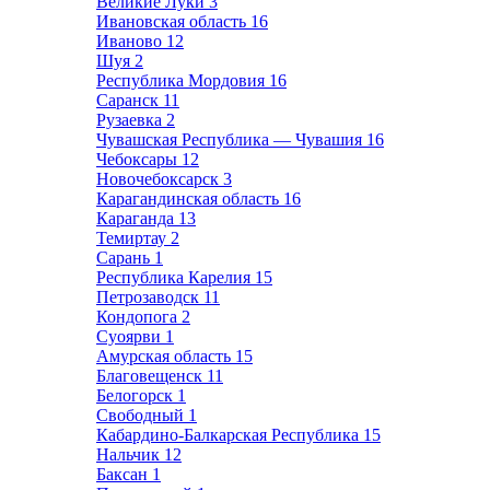
Великие Луки
3
Ивановская область
16
Иваново
12
Шуя
2
Республика Мордовия
16
Саранск
11
Рузаевка
2
Чувашская Республика — Чувашия
16
Чебоксары
12
Новочебоксарск
3
Карагандинская область
16
Караганда
13
Темиртау
2
Сарань
1
Республика Карелия
15
Петрозаводск
11
Кондопога
2
Суоярви
1
Амурская область
15
Благовещенск
11
Белогорск
1
Свободный
1
Кабардино-Балкарская Республика
15
Нальчик
12
Баксан
1