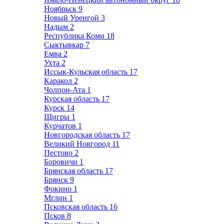
Ноябрьск
9
Новый Уренгой
3
Надым
2
Республика Коми
18
Сыктывкар
7
Емва
2
Ухта
2
Иссык-Кульская область
17
Каракол
2
Чолпон-Ата
1
Курская область
17
Курск
14
Щигры
1
Курчатов
1
Новгородская область
17
Великий Новгород
11
Пестово
2
Боровичи
1
Брянская область
17
Брянск
9
Фокино
1
Мглин
1
Псковская область
16
Псков
8