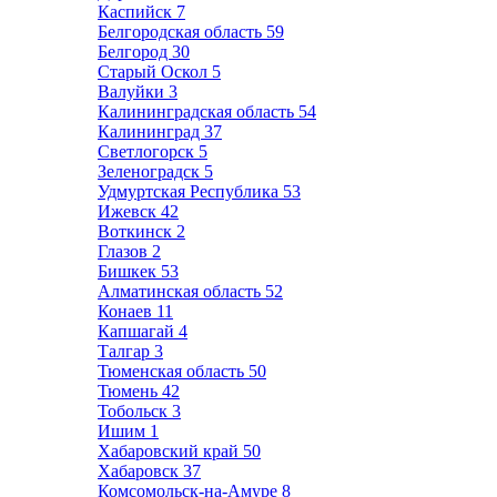
Каспийск
7
Белгородская область
59
Белгород
30
Старый Оскол
5
Валуйки
3
Калининградская область
54
Калининград
37
Светлогорск
5
Зеленоградск
5
Удмуртская Республика
53
Ижевск
42
Воткинск
2
Глазов
2
Бишкек
53
Алматинская область
52
Конаев
11
Капшагай
4
Талгар
3
Тюменская область
50
Тюмень
42
Тобольск
3
Ишим
1
Хабаровский край
50
Хабаровск
37
Комсомольск-на-Амуре
8