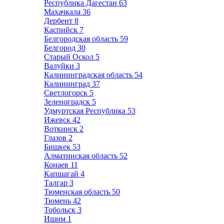
Республика Дагестан
63
Махачкала
36
Дербент
8
Каспийск
7
Белгородская область
59
Белгород
30
Старый Оскол
5
Валуйки
3
Калининградская область
54
Калининград
37
Светлогорск
5
Зеленоградск
5
Удмуртская Республика
53
Ижевск
42
Воткинск
2
Глазов
2
Бишкек
53
Алматинская область
52
Конаев
11
Капшагай
4
Талгар
3
Тюменская область
50
Тюмень
42
Тобольск
3
Ишим
1