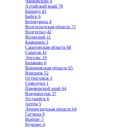
Чайковский
4
Алтайский край
78
Барнаул
43
Бийск
6
Белокуриха
4
Волгоградская область
72
Волгоград
42
Волжский
11
Камышин
3
Саратовская область
68
Саратов
41
Энгельс
10
Балаково
6
Воронежская область
65
Воронеж
52
Острогожск
1
Семилуки
1
Приморский край
64
Владивосток
37
Уссурийск
6
Артем
5
Ленинградская область
64
Гатчина
9
Выборг
5
Кудрово
4