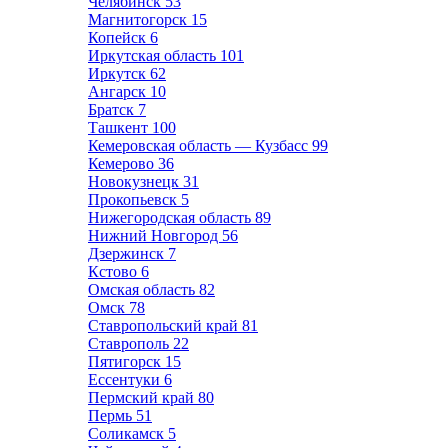
Челябинск
53
Магнитогорск
15
Копейск
6
Иркутская область
101
Иркутск
62
Ангарск
10
Братск
7
Ташкент
100
Кемеровская область — Кузбасс
99
Кемерово
36
Новокузнецк
31
Прокопьевск
5
Нижегородская область
89
Нижний Новгород
56
Дзержинск
7
Кстово
6
Омская область
82
Омск
78
Ставропольский край
81
Ставрополь
22
Пятигорск
15
Ессентуки
6
Пермский край
80
Пермь
51
Соликамск
5