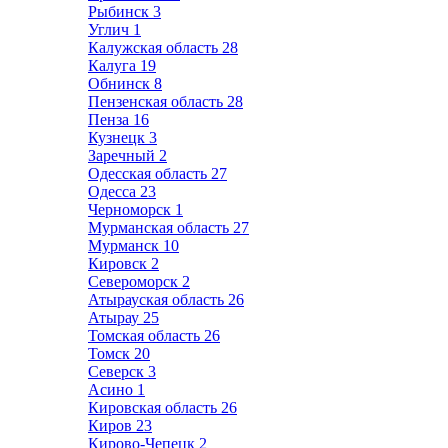
Рыбинск
3
Углич
1
Калужская область
28
Калуга
19
Обнинск
8
Пензенская область
28
Пенза
16
Кузнецк
3
Заречный
2
Одесская область
27
Одесса
23
Черноморск
1
Мурманская область
27
Мурманск
10
Кировск
2
Североморск
2
Атырауская область
26
Атырау
25
Томская область
26
Томск
20
Северск
3
Асино
1
Кировская область
26
Киров
23
Кирово-Чепецк
2