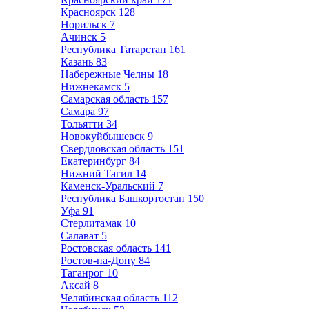
Красноярск
128
Норильск
7
Ачинск
5
Республика Татарстан
161
Казань
83
Набережные Челны
18
Нижнекамск
5
Самарская область
157
Самара
97
Тольятти
34
Новокуйбышевск
9
Свердловская область
151
Екатеринбург
84
Нижний Тагил
14
Каменск-Уральский
7
Республика Башкортостан
150
Уфа
91
Стерлитамак
10
Салават
5
Ростовская область
141
Ростов-на-Дону
84
Таганрог
10
Аксай
8
Челябинская область
112