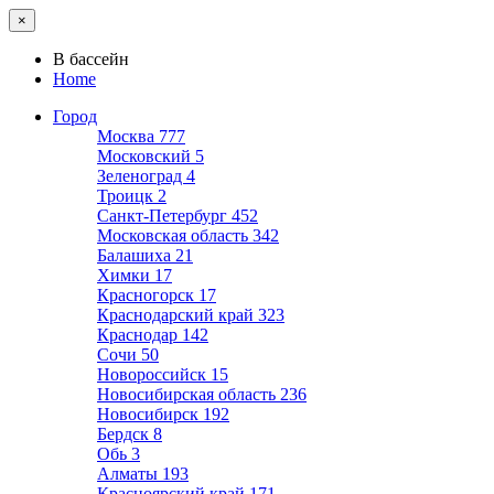
×
В бассейн
Home
Город
Москва
777
Московский
5
Зеленоград
4
Троицк
2
Санкт-Петербург
452
Московская область
342
Балашиха
21
Химки
17
Красногорск
17
Краснодарский край
323
Краснодар
142
Сочи
50
Новороссийск
15
Новосибирская область
236
Новосибирск
192
Бердск
8
Обь
3
Алматы
193
Красноярский край
171