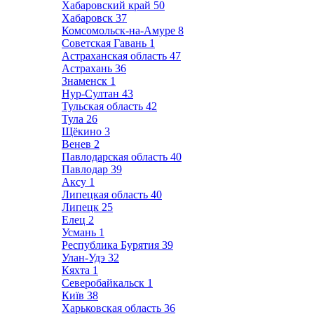
Хабаровский край
50
Хабаровск
37
Комсомольск-на-Амуре
8
Советская Гавань
1
Астраханская область
47
Астрахань
36
Знаменск
1
Нур-Султан
43
Тульская область
42
Тула
26
Щёкино
3
Венев
2
Павлодарская область
40
Павлодар
39
Аксу
1
Липецкая область
40
Липецк
25
Елец
2
Усмань
1
Республика Бурятия
39
Улан-Удэ
32
Кяхта
1
Северобайкальск
1
Київ
38
Харьковская область
36