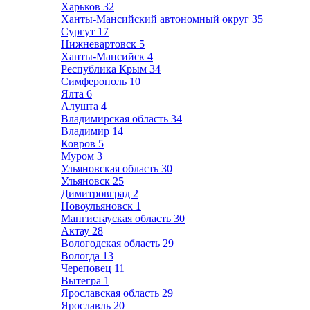
Харьков
32
Ханты-Мансийский автономный округ
35
Сургут
17
Нижневартовск
5
Ханты-Мансийск
4
Республика Крым
34
Симферополь
10
Ялта
6
Алушта
4
Владимирская область
34
Владимир
14
Ковров
5
Муром
3
Ульяновская область
30
Ульяновск
25
Димитровград
2
Новоульяновск
1
Мангистауская область
30
Актау
28
Вологодская область
29
Вологда
13
Череповец
11
Вытегра
1
Ярославская область
29
Ярославль
20