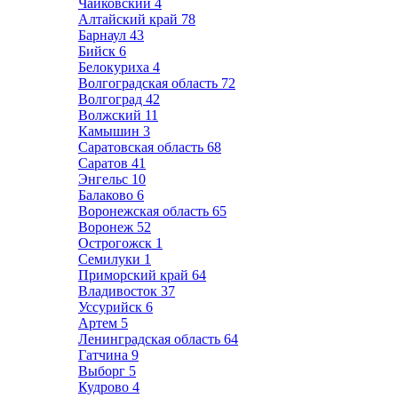
Чайковский
4
Алтайский край
78
Барнаул
43
Бийск
6
Белокуриха
4
Волгоградская область
72
Волгоград
42
Волжский
11
Камышин
3
Саратовская область
68
Саратов
41
Энгельс
10
Балаково
6
Воронежская область
65
Воронеж
52
Острогожск
1
Семилуки
1
Приморский край
64
Владивосток
37
Уссурийск
6
Артем
5
Ленинградская область
64
Гатчина
9
Выборг
5
Кудрово
4