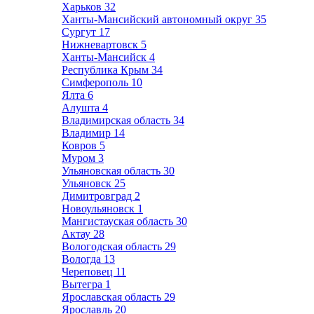
Харьков
32
Ханты-Мансийский автономный округ
35
Сургут
17
Нижневартовск
5
Ханты-Мансийск
4
Республика Крым
34
Симферополь
10
Ялта
6
Алушта
4
Владимирская область
34
Владимир
14
Ковров
5
Муром
3
Ульяновская область
30
Ульяновск
25
Димитровград
2
Новоульяновск
1
Мангистауская область
30
Актау
28
Вологодская область
29
Вологда
13
Череповец
11
Вытегра
1
Ярославская область
29
Ярославль
20