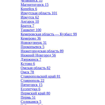
Челябинск
53
Магнитогорск
15
Копейск
6
Иркутская область
101
Иркутск
62
Ангарск
10
Братск
7
Ташкент
100
Кемеровская область — Кузбасс
99
Кемерово
36
Новокузнецк
31
Прокопьевск
5
Нижегородская область
89
Нижний Новгород
56
Дзержинск
7
Кстово
6
Омская область
82
Омск
78
Ставропольский край
81
Ставрополь
22
Пятигорск
15
Ессентуки
6
Пермский край
80
Пермь
51
Соликамск
5