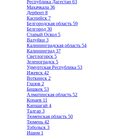
Республика Дагестан
63
Махачкала
36
Дербент
8
Каспийск
7
Белгородская область
59
Белгород
30
Старый Оскол
5
Валуйки
3
Калининградская область
54
Калининград
37
Светлогорск
5
Зеленоградск
5
Удмуртская Республика
53
Ижевск
42
Воткинск
2
Глазов
2
Бишкек
53
Алматинская область
52
Конаев
11
Капшагай
4
Талгар
3
Тюменская область
50
Тюмень
42
Тобольск
3
Ишим
1