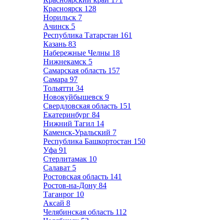
Красноярск
128
Норильск
7
Ачинск
5
Республика Татарстан
161
Казань
83
Набережные Челны
18
Нижнекамск
5
Самарская область
157
Самара
97
Тольятти
34
Новокуйбышевск
9
Свердловская область
151
Екатеринбург
84
Нижний Тагил
14
Каменск-Уральский
7
Республика Башкортостан
150
Уфа
91
Стерлитамак
10
Салават
5
Ростовская область
141
Ростов-на-Дону
84
Таганрог
10
Аксай
8
Челябинская область
112