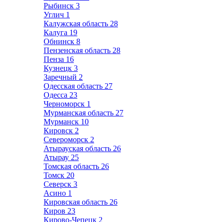
Рыбинск
3
Углич
1
Калужская область
28
Калуга
19
Обнинск
8
Пензенская область
28
Пенза
16
Кузнецк
3
Заречный
2
Одесская область
27
Одесса
23
Черноморск
1
Мурманская область
27
Мурманск
10
Кировск
2
Североморск
2
Атырауская область
26
Атырау
25
Томская область
26
Томск
20
Северск
3
Асино
1
Кировская область
26
Киров
23
Кирово-Чепецк
2