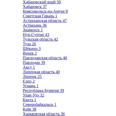
Хабаровский край
50
Хабаровск
37
Комсомольск-на-Амуре
8
Советская Гавань
1
Астраханская область
47
Астрахань
36
Знаменск
1
Нур-Султан
43
Тульская область
42
Тула
26
Щёкино
3
Венев
2
Павлодарская область
40
Павлодар
39
Аксу
1
Липецкая область
40
Липецк
25
Елец
2
Усмань
1
Республика Бурятия
39
Улан-Удэ
32
Кяхта
1
Северобайкальск
1
Київ
38
Харьковская область
36