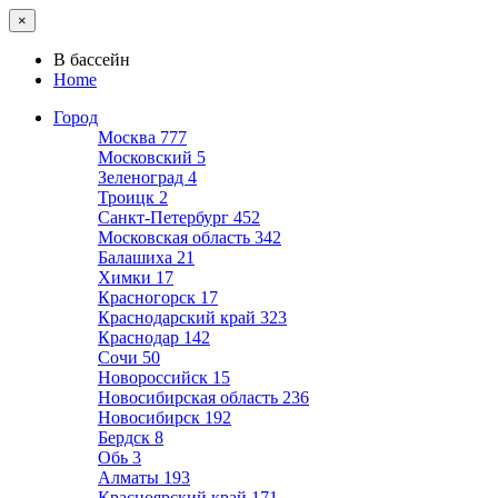
×
В бассейн
Home
Город
Москва
777
Московский
5
Зеленоград
4
Троицк
2
Санкт-Петербург
452
Московская область
342
Балашиха
21
Химки
17
Красногорск
17
Краснодарский край
323
Краснодар
142
Сочи
50
Новороссийск
15
Новосибирская область
236
Новосибирск
192
Бердск
8
Обь
3
Алматы
193
Красноярский край
171