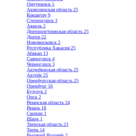
Омутнинск
1
Акмолинская область
25
Кокшетау
9
Степногорск
3
Акколь
2
Днепропетровская область
25
Днепр
22
Новомосковск
2
Республика Хакасия
25
Абакан
13
Саяногорск
4
Черногорск
3
Актюбинская область
25
Актобе
25
Оренбургская область
25
Оренбург
16
Бузулук
2
Орск
2
Рязанская область
24
Рязань
18
Скопин
1
Шацк
1
Тверская область
23
Тверь
14
Вышний Волочёк
2