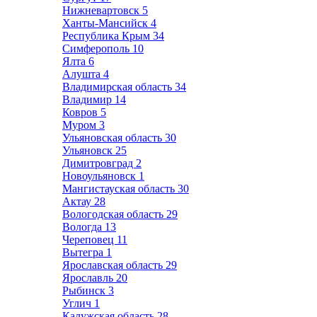
Нижневартовск
5
Ханты-Мансийск
4
Республика Крым
34
Симферополь
10
Ялта
6
Алушта
4
Владимирская область
34
Владимир
14
Ковров
5
Муром
3
Ульяновская область
30
Ульяновск
25
Димитровград
2
Новоульяновск
1
Мангистауская область
30
Актау
28
Вологодская область
29
Вологда
13
Череповец
11
Вытегра
1
Ярославская область
29
Ярославль
20
Рыбинск
3
Углич
1
Калужская область
28