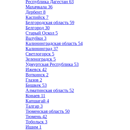
Республика Дагестан
63
Махачкала
36
Дербент
8
Каспийск
7
Белгородская область
59
Белгород
30
Старый Оскол
5
Валуйки
3
Калининградская область
54
Калининград
37
Светлогорск
5
Зеленоградск
5
Удмуртская Республика
53
Ижевск
42
Воткинск
2
Глазов
2
Бишкек
53
Алматинская область
52
Конаев
11
Капшагай
4
Талгар
3
Тюменская область
50
Тюмень
42
Тобольск
3
Ишим
1