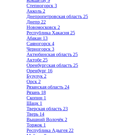
Кокшетау
9
Степногорск
3
Акколь
2
Днепропетровская область
25
Днепр
22
Новомосковск
2
Республика Хакасия
25
Абакан
13
Саяногорск
4
Черногорск
3
Актюбинская область
25
Актобе
25
Оренбургская область
25
Оренбург
16
Бузулук
2
Орск
2
Рязанская область
24
Рязань
18
Скопин
1
Шацк
1
Тверская область
23
Тверь
14
Вышний Волочёк
2
Торжок
1
Республика Адыгея
22