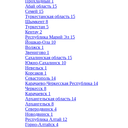
Прохладный
1
Абай область
15
Семей
15
Туркестанская область
15
Шымкент
8
Туркестан
5
Кентау
2
Республика Марий Эл
15
Йошкар-Ола
10
Волжск
1
Звенигово
1
Сахалинская область
15
Южно-Сахалинск
10
Невельск
1
Корсаков
1
Севастополь
14
Карачаево-Черкесская Республика
14
Черкесск
8
Карачаевск
1
Архангельская область
14
Архангельск
8
Северодвинск
4
Новодвинск
1
Республика Алтай
12
Горно-Алтайск
4