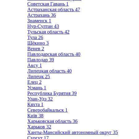
Советская Гавань
1
Астраханская область
47
Астрахань
36
Знаменск
1
Нур-Султан
43
Тульская область
42
Тула
26
Щёкино
3
Венев
2
Павлодарская область
40
Павлодар
39
Аксу
1
Липецкая область
40
Липецк
25
Елец
2
Усмань
1
Республика Бурятия
39
Улан-Удэ
32
Кяхта
1
Северобайкальск
1
Київ
38
Харьковская область
36
Харьков
32
Ханты-Мансийский автономный округ
35
Сургут
17