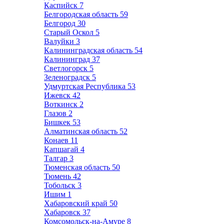
Каспийск
7
Белгородская область
59
Белгород
30
Старый Оскол
5
Валуйки
3
Калининградская область
54
Калининград
37
Светлогорск
5
Зеленоградск
5
Удмуртская Республика
53
Ижевск
42
Воткинск
2
Глазов
2
Бишкек
53
Алматинская область
52
Конаев
11
Капшагай
4
Талгар
3
Тюменская область
50
Тюмень
42
Тобольск
3
Ишим
1
Хабаровский край
50
Хабаровск
37
Комсомольск-на-Амуре
8