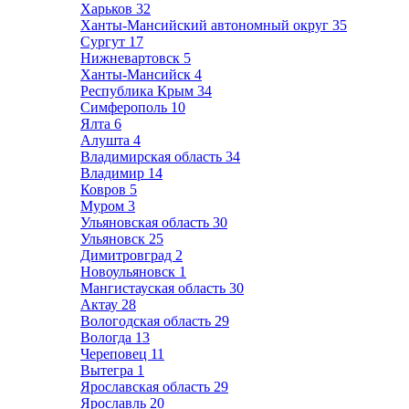
Харьков
32
Ханты-Мансийский автономный округ
35
Сургут
17
Нижневартовск
5
Ханты-Мансийск
4
Республика Крым
34
Симферополь
10
Ялта
6
Алушта
4
Владимирская область
34
Владимир
14
Ковров
5
Муром
3
Ульяновская область
30
Ульяновск
25
Димитровград
2
Новоульяновск
1
Мангистауская область
30
Актау
28
Вологодская область
29
Вологда
13
Череповец
11
Вытегра
1
Ярославская область
29
Ярославль
20