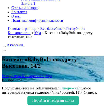
Элиста
1
Статьи и обзоры
Контакты
О нас
Политика конфиденциальности
Главная страница
»
Все бассейны
»
Республика
Башкортостан
»
Уфа
»
Бассейн «BabyBul» по адресу
Высотная, 14/2
В бассейн
Бассейн «BabyBul» по адресу
Высотная, 14/2
Республика Башкортостан
Уфа
В избранное
Подписывайтесь на Telegram-канал
Генережка
! Самое
интересное из мира технологий, нейросетей, IT и бизнеса.
Перейти в Telegram канал