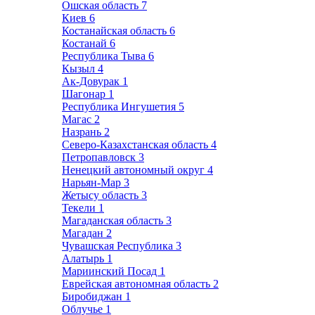
Ошская область
7
Киев
6
Костанайская область
6
Костанай
6
Республика Тыва
6
Кызыл
4
Ак-Довурак
1
Шагонар
1
Республика Ингушетия
5
Магас
2
Назрань
2
Северо-Казахстанская область
4
Петропавловск
3
Ненецкий автономный округ
4
Нарьян-Мар
3
Жетысу область
3
Текели
1
Магаданская область
3
Магадан
2
Чувашская Республика
3
Алатырь
1
Мариинский Посад
1
Еврейская автономная область
2
Биробиджан
1
Облучье
1