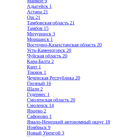
Майкоп
9
Адыгейск
1
Астана
21
Ош
21
Тамбовская область
21
Тамбов
15
Мичуринск
3
Моршанск
1
Восточно-Казахстанская область
20
Усть-Каменогорск
20
Чуйская область
20
Кара-Балта
2
Кант
1
Токмок
1
Чеченская Республика
20
Грозный
16
Шали
2
Гудермес
1
Смоленская область
20
Смоленск
14
Ярцево
2
Сафоново
1
Ямало-Ненецкий автономный округ
18
Ноябрьск
9
Новый Уренгой
3