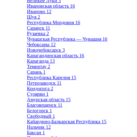
Великие Луки
3
Ивановская область
16
Иваново
12
Шуя
2
Республика Мордовия
16
Саранск
11
Рузаевка
2
Чувашская Республика — Чувашия
16
Чебоксары
12
Новочебоксарск
3
Карагандинская область
16
Караганда
13
Темиртау
2
Сарань
1
Республика Карелия
15
Петрозаводск
11
Кондопога
2
Суоярви
1
Амурская область
15
Благовещенск
11
Белогорск
1
Свободный
1
Кабардино-Балкарская Республика
15
Нальчик
12
Баксан
1