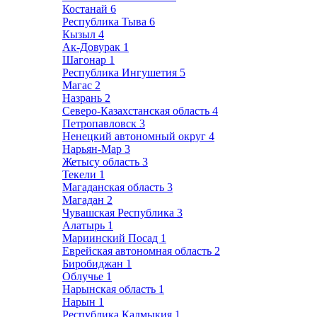
Костанай
6
Республика Тыва
6
Кызыл
4
Ак-Довурак
1
Шагонар
1
Республика Ингушетия
5
Магас
2
Назрань
2
Северо-Казахстанская область
4
Петропавловск
3
Ненецкий автономный округ
4
Нарьян-Мар
3
Жетысу область
3
Текели
1
Магаданская область
3
Магадан
2
Чувашская Республика
3
Алатырь
1
Мариинский Посад
1
Еврейская автономная область
2
Биробиджан
1
Облучье
1
Нарынская область
1
Нарын
1
Республика Калмыкия
1