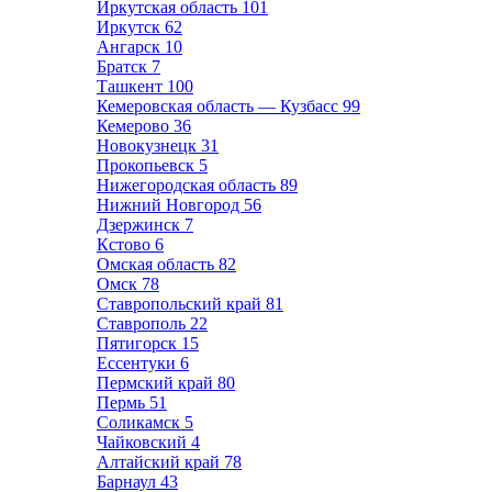
Иркутская область
101
Иркутск
62
Ангарск
10
Братск
7
Ташкент
100
Кемеровская область — Кузбасс
99
Кемерово
36
Новокузнецк
31
Прокопьевск
5
Нижегородская область
89
Нижний Новгород
56
Дзержинск
7
Кстово
6
Омская область
82
Омск
78
Ставропольский край
81
Ставрополь
22
Пятигорск
15
Ессентуки
6
Пермский край
80
Пермь
51
Соликамск
5
Чайковский
4
Алтайский край
78
Барнаул
43