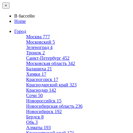
×
В бассейн
Home
Город
Москва
777
Московский
5
Зеленоград
4
Троицк
2
Санкт-Петербург
452
Московская область
342
Балашиха
21
Химки
17
Красногорск
17
Краснодарский край
323
Краснодар
142
Сочи
50
Новороссийск
15
Новосибирская область
236
Новосибирск
192
Бердск
8
Обь
3
Алматы
193
Красноярский край
171