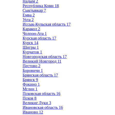
Надым
2
Республика Коми
18
Сыктывкар
7
Емва
2
Ухта
2
Иссык-Кульская область
17
Каракол
2
Чолпон-Ата
1
Курская область
17
Курск
14
Щигры
1
Курчатов
1
Новгородская область
17
Великий Новгород
11
Пестово
2
Боровичи
1
Брянская область
17
Брянск
9
Фокино
1
Мглин
1
Псковская область
16
Псков
8
Великие Луки
3
Ивановская область
16
Иваново
12