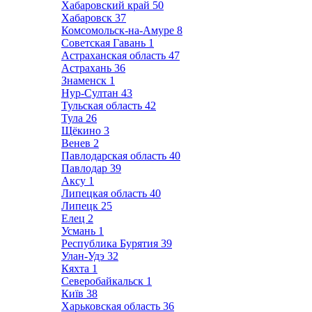
Хабаровский край
50
Хабаровск
37
Комсомольск-на-Амуре
8
Советская Гавань
1
Астраханская область
47
Астрахань
36
Знаменск
1
Нур-Султан
43
Тульская область
42
Тула
26
Щёкино
3
Венев
2
Павлодарская область
40
Павлодар
39
Аксу
1
Липецкая область
40
Липецк
25
Елец
2
Усмань
1
Республика Бурятия
39
Улан-Удэ
32
Кяхта
1
Северобайкальск
1
Київ
38
Харьковская область
36