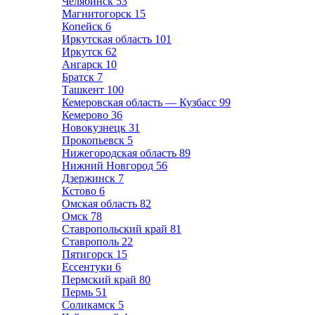
Челябинск
53
Магнитогорск
15
Копейск
6
Иркутская область
101
Иркутск
62
Ангарск
10
Братск
7
Ташкент
100
Кемеровская область — Кузбасс
99
Кемерово
36
Новокузнецк
31
Прокопьевск
5
Нижегородская область
89
Нижний Новгород
56
Дзержинск
7
Кстово
6
Омская область
82
Омск
78
Ставропольский край
81
Ставрополь
22
Пятигорск
15
Ессентуки
6
Пермский край
80
Пермь
51
Соликамск
5