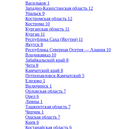
Васильков
1
Западно-Казахстанская область
12
Уральск
9
Костромская область
12
Кострома
10
Курганская область
11
Курган
11
Республика Саха (Якутия)
11
Якутск
8
Республика Северная Осетия — Алания
10
Владикавказ
10
Забайкальский край
8
Чита
8
Камчатский край
8
Петропавловск-Камчатский
5
Елизово
1
Вилючинск
1
Орловская область
7
Орел
6
Ливны
1
Ташкентская область
7
Чирчик
1
Ошская область
7
Киев
6
Костанайская область
6