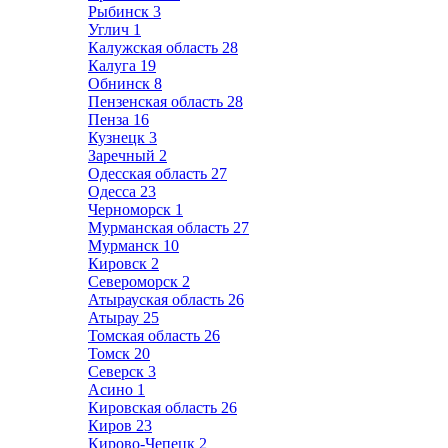
Рыбинск
3
Углич
1
Калужская область
28
Калуга
19
Обнинск
8
Пензенская область
28
Пенза
16
Кузнецк
3
Заречный
2
Одесская область
27
Одесса
23
Черноморск
1
Мурманская область
27
Мурманск
10
Кировск
2
Североморск
2
Атырауская область
26
Атырау
25
Томская область
26
Томск
20
Северск
3
Асино
1
Кировская область
26
Киров
23
Кирово-Чепецк
2