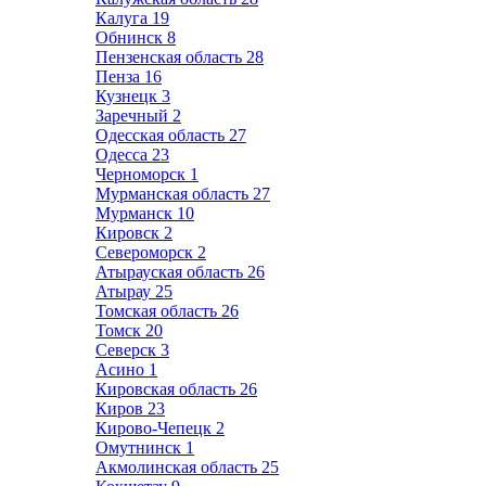
Калуга
19
Обнинск
8
Пензенская область
28
Пенза
16
Кузнецк
3
Заречный
2
Одесская область
27
Одесса
23
Черноморск
1
Мурманская область
27
Мурманск
10
Кировск
2
Североморск
2
Атырауская область
26
Атырау
25
Томская область
26
Томск
20
Северск
3
Асино
1
Кировская область
26
Киров
23
Кирово-Чепецк
2
Омутнинск
1
Акмолинская область
25