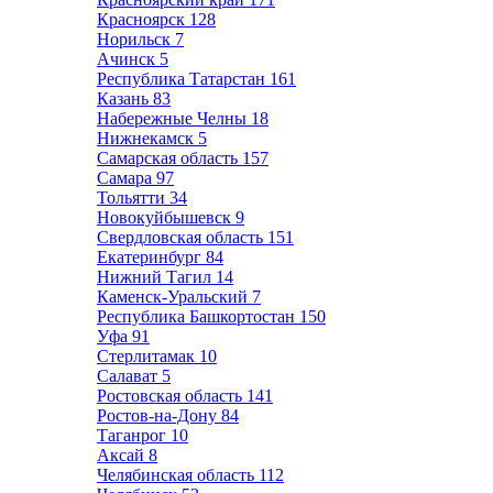
Красноярск
128
Норильск
7
Ачинск
5
Республика Татарстан
161
Казань
83
Набережные Челны
18
Нижнекамск
5
Самарская область
157
Самара
97
Тольятти
34
Новокуйбышевск
9
Свердловская область
151
Екатеринбург
84
Нижний Тагил
14
Каменск-Уральский
7
Республика Башкортостан
150
Уфа
91
Стерлитамак
10
Салават
5
Ростовская область
141
Ростов-на-Дону
84
Таганрог
10
Аксай
8
Челябинская область
112