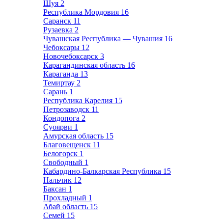
Шуя
2
Республика Мордовия
16
Саранск
11
Рузаевка
2
Чувашская Республика — Чувашия
16
Чебоксары
12
Новочебоксарск
3
Карагандинская область
16
Караганда
13
Темиртау
2
Сарань
1
Республика Карелия
15
Петрозаводск
11
Кондопога
2
Суоярви
1
Амурская область
15
Благовещенск
11
Белогорск
1
Свободный
1
Кабардино-Балкарская Республика
15
Нальчик
12
Баксан
1
Прохладный
1
Абай область
15
Семей
15