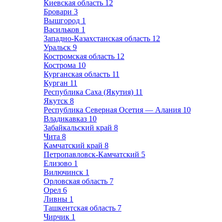
Киевская область
12
Бровари
3
Вышгород
1
Васильков
1
Западно-Казахстанская область
12
Уральск
9
Костромская область
12
Кострома
10
Курганская область
11
Курган
11
Республика Саха (Якутия)
11
Якутск
8
Республика Северная Осетия — Алания
10
Владикавказ
10
Забайкальский край
8
Чита
8
Камчатский край
8
Петропавловск-Камчатский
5
Елизово
1
Вилючинск
1
Орловская область
7
Орел
6
Ливны
1
Ташкентская область
7
Чирчик
1