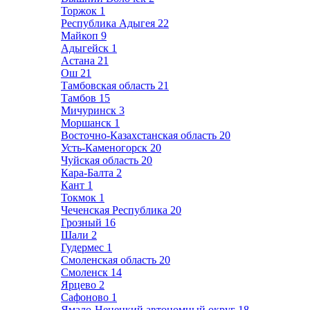
Торжок
1
Республика Адыгея
22
Майкоп
9
Адыгейск
1
Астана
21
Ош
21
Тамбовская область
21
Тамбов
15
Мичуринск
3
Моршанск
1
Восточно-Казахстанская область
20
Усть-Каменогорск
20
Чуйская область
20
Кара-Балта
2
Кант
1
Токмок
1
Чеченская Республика
20
Грозный
16
Шали
2
Гудермес
1
Смоленская область
20
Смоленск
14
Ярцево
2
Сафоново
1
Ямало-Ненецкий автономный округ
18