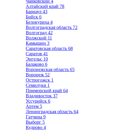
Чайковский
4
Алтайский край
78
Барнаул
43
Бийск
6
Белокуриха
4
Волгоградская область
72
Волгоград
42
Волжский
11
Камышин
3
Саратовская область
68
Саратов
41
Энгельс
10
Балаково
6
Воронежская область
65
Воронеж
52
Острогожск
1
Семилуки
1
Приморский край
64
Владивосток
37
Уссурийск
6
Артем
5
Ленинградская область
64
Гатчина
9
Выборг
5
Кудрово
4