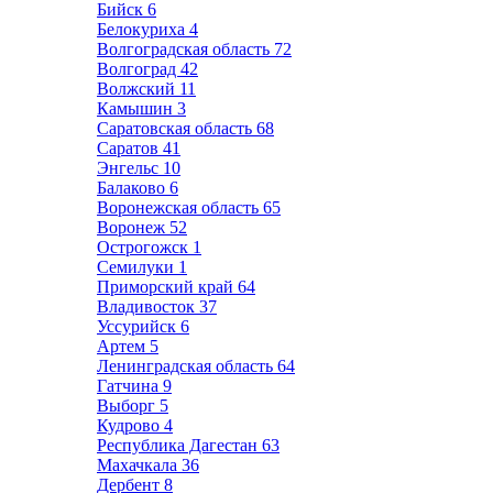
Бийск
6
Белокуриха
4
Волгоградская область
72
Волгоград
42
Волжский
11
Камышин
3
Саратовская область
68
Саратов
41
Энгельс
10
Балаково
6
Воронежская область
65
Воронеж
52
Острогожск
1
Семилуки
1
Приморский край
64
Владивосток
37
Уссурийск
6
Артем
5
Ленинградская область
64
Гатчина
9
Выборг
5
Кудрово
4
Республика Дагестан
63
Махачкала
36
Дербент
8