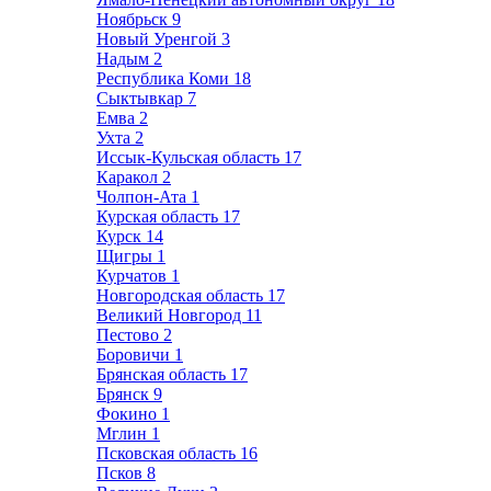
Ноябрьск
9
Новый Уренгой
3
Надым
2
Республика Коми
18
Сыктывкар
7
Емва
2
Ухта
2
Иссык-Кульская область
17
Каракол
2
Чолпон-Ата
1
Курская область
17
Курск
14
Щигры
1
Курчатов
1
Новгородская область
17
Великий Новгород
11
Пестово
2
Боровичи
1
Брянская область
17
Брянск
9
Фокино
1
Мглин
1
Псковская область
16
Псков
8