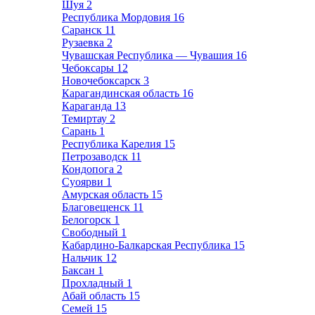
Шуя
2
Республика Мордовия
16
Саранск
11
Рузаевка
2
Чувашская Республика — Чувашия
16
Чебоксары
12
Новочебоксарск
3
Карагандинская область
16
Караганда
13
Темиртау
2
Сарань
1
Республика Карелия
15
Петрозаводск
11
Кондопога
2
Суоярви
1
Амурская область
15
Благовещенск
11
Белогорск
1
Свободный
1
Кабардино-Балкарская Республика
15
Нальчик
12
Баксан
1
Прохладный
1
Абай область
15
Семей
15