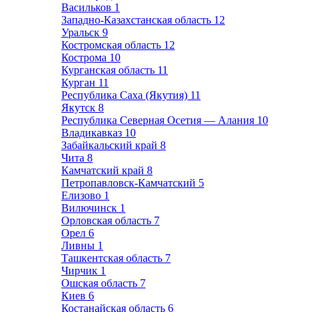
Васильков
1
Западно-Казахстанская область
12
Уральск
9
Костромская область
12
Кострома
10
Курганская область
11
Курган
11
Республика Саха (Якутия)
11
Якутск
8
Республика Северная Осетия — Алания
10
Владикавказ
10
Забайкальский край
8
Чита
8
Камчатский край
8
Петропавловск-Камчатский
5
Елизово
1
Вилючинск
1
Орловская область
7
Орел
6
Ливны
1
Ташкентская область
7
Чирчик
1
Ошская область
7
Киев
6
Костанайская область
6