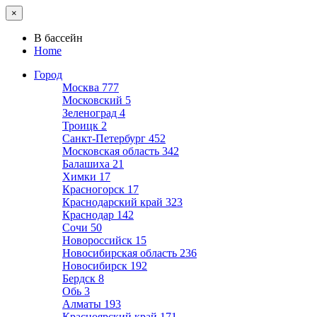
×
В бассейн
Home
Город
Москва
777
Московский
5
Зеленоград
4
Троицк
2
Санкт-Петербург
452
Московская область
342
Балашиха
21
Химки
17
Красногорск
17
Краснодарский край
323
Краснодар
142
Сочи
50
Новороссийск
15
Новосибирская область
236
Новосибирск
192
Бердск
8
Обь
3
Алматы
193
Красноярский край
171