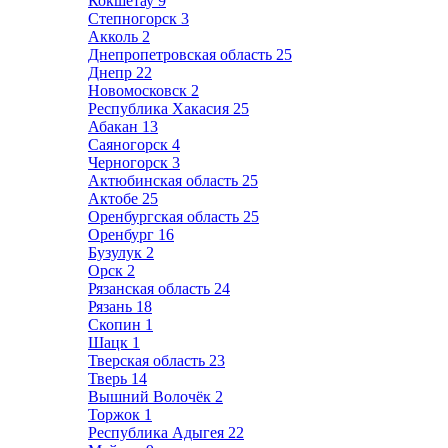
Кокшетау
9
Степногорск
3
Акколь
2
Днепропетровская область
25
Днепр
22
Новомосковск
2
Республика Хакасия
25
Абакан
13
Саяногорск
4
Черногорск
3
Актюбинская область
25
Актобе
25
Оренбургская область
25
Оренбург
16
Бузулук
2
Орск
2
Рязанская область
24
Рязань
18
Скопин
1
Шацк
1
Тверская область
23
Тверь
14
Вышний Волочёк
2
Торжок
1
Республика Адыгея
22