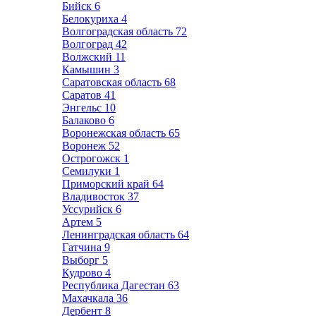
Бийск
6
Белокуриха
4
Волгоградская область
72
Волгоград
42
Волжский
11
Камышин
3
Саратовская область
68
Саратов
41
Энгельс
10
Балаково
6
Воронежская область
65
Воронеж
52
Острогожск
1
Семилуки
1
Приморский край
64
Владивосток
37
Уссурийск
6
Артем
5
Ленинградская область
64
Гатчина
9
Выборг
5
Кудрово
4
Республика Дагестан
63
Махачкала
36
Дербент
8