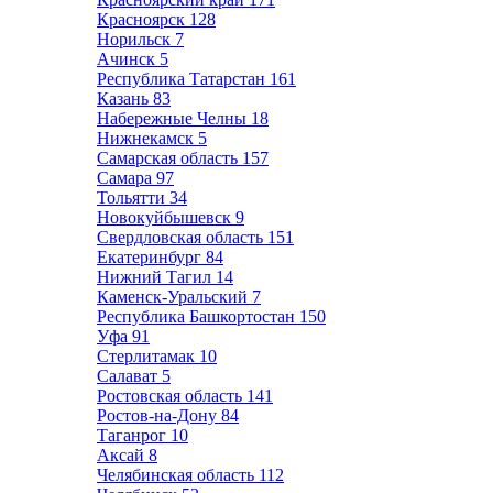
Красноярск
128
Норильск
7
Ачинск
5
Республика Татарстан
161
Казань
83
Набережные Челны
18
Нижнекамск
5
Самарская область
157
Самара
97
Тольятти
34
Новокуйбышевск
9
Свердловская область
151
Екатеринбург
84
Нижний Тагил
14
Каменск-Уральский
7
Республика Башкортостан
150
Уфа
91
Стерлитамак
10
Салават
5
Ростовская область
141
Ростов-на-Дону
84
Таганрог
10
Аксай
8
Челябинская область
112