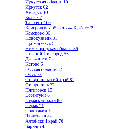
Иркутская область
101
Иркутск
62
Ангарск
10
Братск
7
Ташкент
100
Кемеровская область — Кузбасс
99
Кемерово
36
Новокузнецк
31
Прокопьевск
5
Нижегородская область
89
Нижний Новгород
56
Дзержинск
7
Кстово
6
Омская область
82
Омск
78
Ставропольский край
81
Ставрополь
22
Пятигорск
15
Ессентуки
6
Пермский край
80
Пермь
51
Соликамск
5
Чайковский
4
Алтайский край
78
Барнаул
43