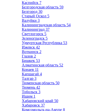
Каспийск
7
Белгородская область
59
Белгород
30
Старый Оскол
5
Валуйки
3
Калининградская область
54
Калининград
37
Светлогорск
5
Зеленоградск
5
Удмуртская Республика
53
Ижевск
42
Воткинск
2
Глазов
2
Бишкек
53
Алматинская область
52
Конаев
11
Капшагай
4
Талгар
3
Тюменская область
50
Тюмень
42
Тобольск
3
Ишим
1
Хабаровский край
50
Хабаровск
37
Комсомольск-на-Амуре
8