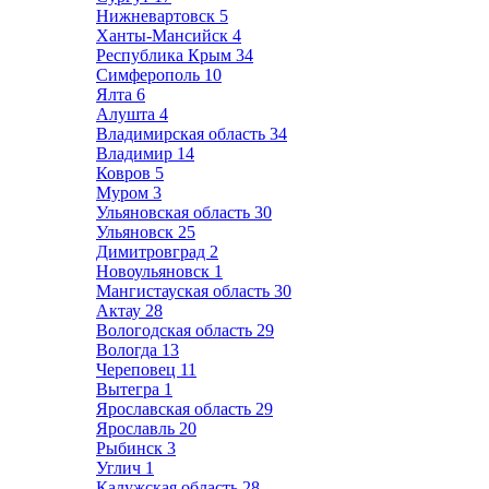
Нижневартовск
5
Ханты-Мансийск
4
Республика Крым
34
Симферополь
10
Ялта
6
Алушта
4
Владимирская область
34
Владимир
14
Ковров
5
Муром
3
Ульяновская область
30
Ульяновск
25
Димитровград
2
Новоульяновск
1
Мангистауская область
30
Актау
28
Вологодская область
29
Вологда
13
Череповец
11
Вытегра
1
Ярославская область
29
Ярославль
20
Рыбинск
3
Углич
1
Калужская область
28