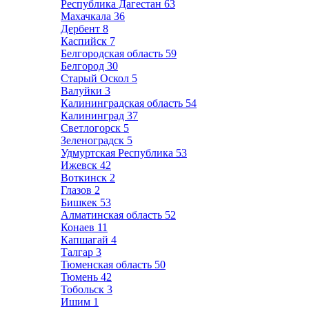
Республика Дагестан
63
Махачкала
36
Дербент
8
Каспийск
7
Белгородская область
59
Белгород
30
Старый Оскол
5
Валуйки
3
Калининградская область
54
Калининград
37
Светлогорск
5
Зеленоградск
5
Удмуртская Республика
53
Ижевск
42
Воткинск
2
Глазов
2
Бишкек
53
Алматинская область
52
Конаев
11
Капшагай
4
Талгар
3
Тюменская область
50
Тюмень
42
Тобольск
3
Ишим
1