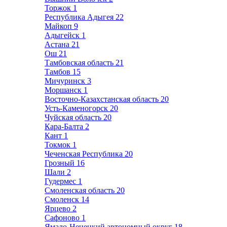
Торжок
1
Республика Адыгея
22
Майкоп
9
Адыгейск
1
Астана
21
Ош
21
Тамбовская область
21
Тамбов
15
Мичуринск
3
Моршанск
1
Восточно-Казахстанская область
20
Усть-Каменогорск
20
Чуйская область
20
Кара-Балта
2
Кант
1
Токмок
1
Чеченская Республика
20
Грозный
16
Шали
2
Гудермес
1
Смоленская область
20
Смоленск
14
Ярцево
2
Сафоново
1
Ямало-Ненецкий автономный округ
18