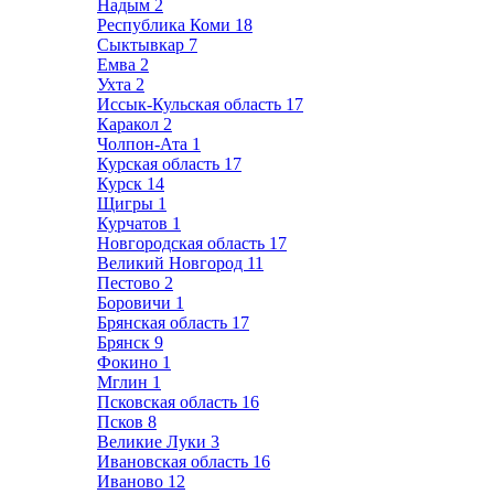
Надым
2
Республика Коми
18
Сыктывкар
7
Емва
2
Ухта
2
Иссык-Кульская область
17
Каракол
2
Чолпон-Ата
1
Курская область
17
Курск
14
Щигры
1
Курчатов
1
Новгородская область
17
Великий Новгород
11
Пестово
2
Боровичи
1
Брянская область
17
Брянск
9
Фокино
1
Мглин
1
Псковская область
16
Псков
8
Великие Луки
3
Ивановская область
16
Иваново
12