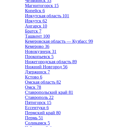
Челябинск
53
Магнитогорск
15
Копейск
6
Иркутская область
101
Иркутск
62
Ангарск
10
Братск
7
Ташкент
100
Кемеровская область — Кузбасс
99
Кемерово
36
Новокузнецк
31
Прокопьевск
5
Нижегородская область
89
Нижний Новгород
56
Дзержинск
7
Кстово
6
Омская область
82
Омск
78
Ставропольский край
81
Ставрополь
22
Пятигорск
15
Ессентуки
6
Пермский край
80
Пермь
51
Соликамск
5