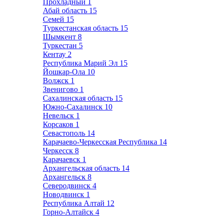
Прохладный
1
Абай область
15
Семей
15
Туркестанская область
15
Шымкент
8
Туркестан
5
Кентау
2
Республика Марий Эл
15
Йошкар-Ола
10
Волжск
1
Звенигово
1
Сахалинская область
15
Южно-Сахалинск
10
Невельск
1
Корсаков
1
Севастополь
14
Карачаево-Черкесская Республика
14
Черкесск
8
Карачаевск
1
Архангельская область
14
Архангельск
8
Северодвинск
4
Новодвинск
1
Республика Алтай
12
Горно-Алтайск
4