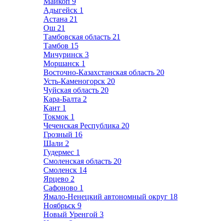
Майкоп
9
Адыгейск
1
Астана
21
Ош
21
Тамбовская область
21
Тамбов
15
Мичуринск
3
Моршанск
1
Восточно-Казахстанская область
20
Усть-Каменогорск
20
Чуйская область
20
Кара-Балта
2
Кант
1
Токмок
1
Чеченская Республика
20
Грозный
16
Шали
2
Гудермес
1
Смоленская область
20
Смоленск
14
Ярцево
2
Сафоново
1
Ямало-Ненецкий автономный округ
18
Ноябрьск
9
Новый Уренгой
3