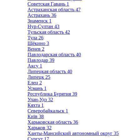
Советская Гавань
1
Астраханская область
47
Астрахань
36
Знаменск
1
Нур-Султан
43
Тульская область
42
Тула
26
Щёкино
3
Венев
2
Павлодарская область
40
Павлодар
39
Аксу
1
Липецкая область
40
Липецк
25
Елец
2
Усмань
1
Республика Бурятия
39
Улан-Удэ
32
Кяхта
1
Северобайкальск
1
Київ
38
Харьковская область
36
Харьков
32
Ханты-Мансийский автономный округ
35
Сургут
17