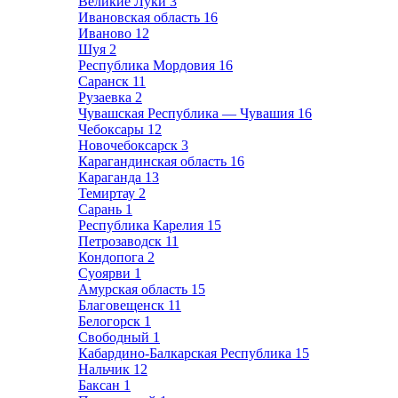
Великие Луки
3
Ивановская область
16
Иваново
12
Шуя
2
Республика Мордовия
16
Саранск
11
Рузаевка
2
Чувашская Республика — Чувашия
16
Чебоксары
12
Новочебоксарск
3
Карагандинская область
16
Караганда
13
Темиртау
2
Сарань
1
Республика Карелия
15
Петрозаводск
11
Кондопога
2
Суоярви
1
Амурская область
15
Благовещенск
11
Белогорск
1
Свободный
1
Кабардино-Балкарская Республика
15
Нальчик
12
Баксан
1