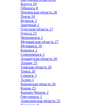
Калуга
19
Обнинск
8
Пензенская область
28
Пенза
16
Кузнецк
3
Заречный
2
Одесская область
27
Одесса
23
Черноморск
1
Мурманская область
27
Мурманск
10
Кировск
2
Североморск
2
Атырауская область
26
Атырау
25
Томская область
26
Томск
20
Северск
3
Асино
1
Кировская область
26
Киров
23
Кирово-Чепецк
2
Омутнинск
1
Акмолинская область
25