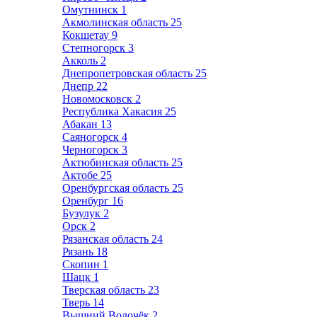
Омутнинск
1
Акмолинская область
25
Кокшетау
9
Степногорск
3
Акколь
2
Днепропетровская область
25
Днепр
22
Новомосковск
2
Республика Хакасия
25
Абакан
13
Саяногорск
4
Черногорск
3
Актюбинская область
25
Актобе
25
Оренбургская область
25
Оренбург
16
Бузулук
2
Орск
2
Рязанская область
24
Рязань
18
Скопин
1
Шацк
1
Тверская область
23
Тверь
14
Вышний Волочёк
2