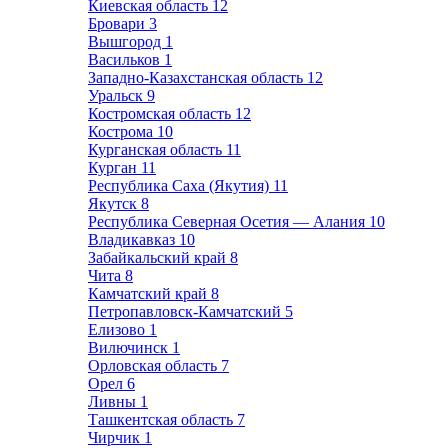
Киевская область
12
Бровари
3
Вышгород
1
Васильков
1
Западно-Казахстанская область
12
Уральск
9
Костромская область
12
Кострома
10
Курганская область
11
Курган
11
Республика Саха (Якутия)
11
Якутск
8
Республика Северная Осетия — Алания
10
Владикавказ
10
Забайкальский край
8
Чита
8
Камчатский край
8
Петропавловск-Камчатский
5
Елизово
1
Вилючинск
1
Орловская область
7
Орел
6
Ливны
1
Ташкентская область
7
Чирчик
1