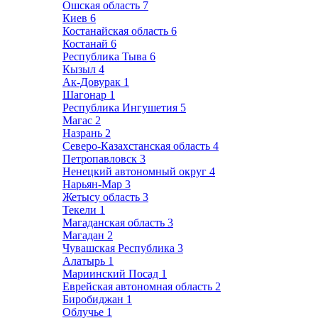
Ошская область
7
Киев
6
Костанайская область
6
Костанай
6
Республика Тыва
6
Кызыл
4
Ак-Довурак
1
Шагонар
1
Республика Ингушетия
5
Магас
2
Назрань
2
Северо-Казахстанская область
4
Петропавловск
3
Ненецкий автономный округ
4
Нарьян-Мар
3
Жетысу область
3
Текели
1
Магаданская область
3
Магадан
2
Чувашская Республика
3
Алатырь
1
Мариинский Посад
1
Еврейская автономная область
2
Биробиджан
1
Облучье
1