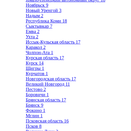
Ноябрьск
9
Новый Уренгой
3
Надым
2
Республика Коми
18
Сыктывкар
7
Емва
2
Ухта
2
Иссык-Кульская область
17
Каракол
2
Чолпон-Ата
1
Курская область
17
Курск
14
Щигры
1
Курчатов
1
Новгородская область
17
Великий Новгород
11
Пестово
2
Боровичи
1
Брянская область
17
Брянск
9
Фокино
1
Мглин
1
Псковская область
16
Псков
8