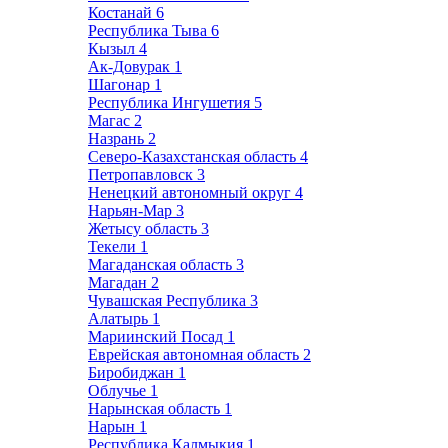
Костанай
6
Республика Тыва
6
Кызыл
4
Ак-Довурак
1
Шагонар
1
Республика Ингушетия
5
Магас
2
Назрань
2
Северо-Казахстанская область
4
Петропавловск
3
Ненецкий автономный округ
4
Нарьян-Мар
3
Жетысу область
3
Текели
1
Магаданская область
3
Магадан
2
Чувашская Республика
3
Алатырь
1
Мариинский Посад
1
Еврейская автономная область
2
Биробиджан
1
Облучье
1
Нарынская область
1
Нарын
1
Республика Калмыкия
1