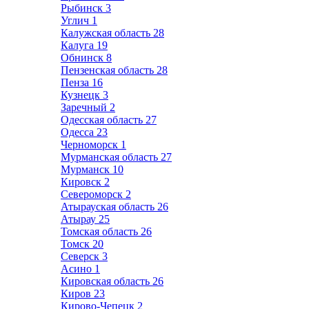
Рыбинск
3
Углич
1
Калужская область
28
Калуга
19
Обнинск
8
Пензенская область
28
Пенза
16
Кузнецк
3
Заречный
2
Одесская область
27
Одесса
23
Черноморск
1
Мурманская область
27
Мурманск
10
Кировск
2
Североморск
2
Атырауская область
26
Атырау
25
Томская область
26
Томск
20
Северск
3
Асино
1
Кировская область
26
Киров
23
Кирово-Чепецк
2