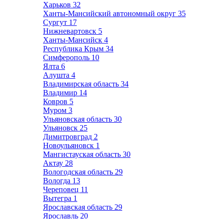
Харьков
32
Ханты-Мансийский автономный округ
35
Сургут
17
Нижневартовск
5
Ханты-Мансийск
4
Республика Крым
34
Симферополь
10
Ялта
6
Алушта
4
Владимирская область
34
Владимир
14
Ковров
5
Муром
3
Ульяновская область
30
Ульяновск
25
Димитровград
2
Новоульяновск
1
Мангистауская область
30
Актау
28
Вологодская область
29
Вологда
13
Череповец
11
Вытегра
1
Ярославская область
29
Ярославль
20