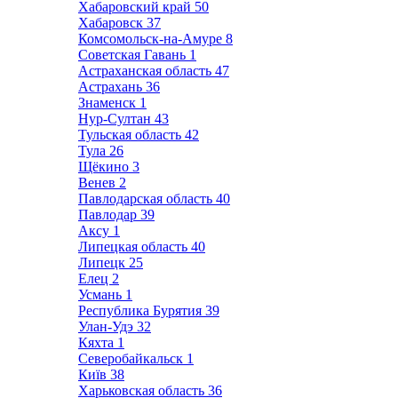
Хабаровский край
50
Хабаровск
37
Комсомольск-на-Амуре
8
Советская Гавань
1
Астраханская область
47
Астрахань
36
Знаменск
1
Нур-Султан
43
Тульская область
42
Тула
26
Щёкино
3
Венев
2
Павлодарская область
40
Павлодар
39
Аксу
1
Липецкая область
40
Липецк
25
Елец
2
Усмань
1
Республика Бурятия
39
Улан-Удэ
32
Кяхта
1
Северобайкальск
1
Київ
38
Харьковская область
36