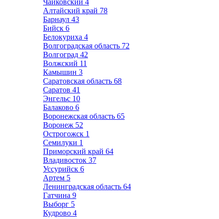
Чайковский
4
Алтайский край
78
Барнаул
43
Бийск
6
Белокуриха
4
Волгоградская область
72
Волгоград
42
Волжский
11
Камышин
3
Саратовская область
68
Саратов
41
Энгельс
10
Балаково
6
Воронежская область
65
Воронеж
52
Острогожск
1
Семилуки
1
Приморский край
64
Владивосток
37
Уссурийск
6
Артем
5
Ленинградская область
64
Гатчина
9
Выборг
5
Кудрово
4