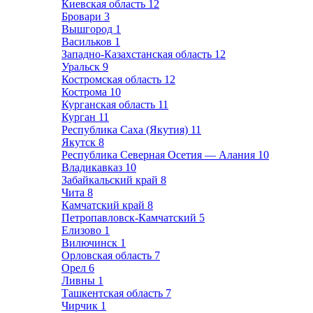
Киевская область
12
Бровари
3
Вышгород
1
Васильков
1
Западно-Казахстанская область
12
Уральск
9
Костромская область
12
Кострома
10
Курганская область
11
Курган
11
Республика Саха (Якутия)
11
Якутск
8
Республика Северная Осетия — Алания
10
Владикавказ
10
Забайкальский край
8
Чита
8
Камчатский край
8
Петропавловск-Камчатский
5
Елизово
1
Вилючинск
1
Орловская область
7
Орел
6
Ливны
1
Ташкентская область
7
Чирчик
1