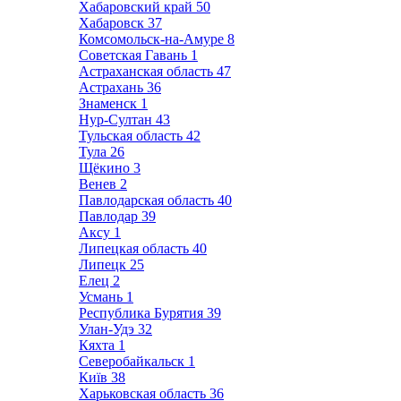
Хабаровский край
50
Хабаровск
37
Комсомольск-на-Амуре
8
Советская Гавань
1
Астраханская область
47
Астрахань
36
Знаменск
1
Нур-Султан
43
Тульская область
42
Тула
26
Щёкино
3
Венев
2
Павлодарская область
40
Павлодар
39
Аксу
1
Липецкая область
40
Липецк
25
Елец
2
Усмань
1
Республика Бурятия
39
Улан-Удэ
32
Кяхта
1
Северобайкальск
1
Київ
38
Харьковская область
36