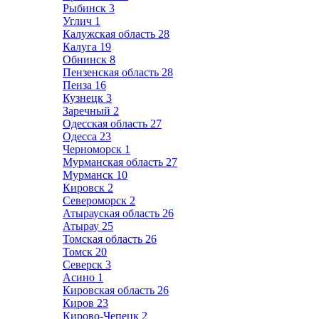
Рыбинск
3
Углич
1
Калужская область
28
Калуга
19
Обнинск
8
Пензенская область
28
Пенза
16
Кузнецк
3
Заречный
2
Одесская область
27
Одесса
23
Черноморск
1
Мурманская область
27
Мурманск
10
Кировск
2
Североморск
2
Атырауская область
26
Атырау
25
Томская область
26
Томск
20
Северск
3
Асино
1
Кировская область
26
Киров
23
Кирово-Чепецк
2