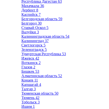
Республика Дагестан
63
Махачкала
36
Дербент
8
Каспийск
7
Белгородская область
59
Белгород
30
Старый Оскол
5
Валуйки
3
Калининградская область
54
Калининград
37
Светлогорск
5
Зеленоградск
5
Удмуртская Республика
53
Ижевск
42
Воткинск
2
Глазов
2
Бишкек
53
Алматинская область
52
Конаев
11
Капшагай
4
Талгар
3
Тюменская область
50
Тюмень
42
Тобольск
3
Ишим
1