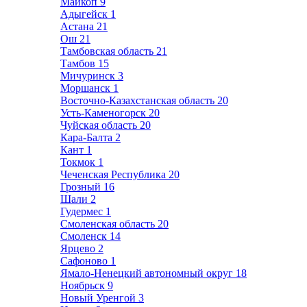
Майкоп
9
Адыгейск
1
Астана
21
Ош
21
Тамбовская область
21
Тамбов
15
Мичуринск
3
Моршанск
1
Восточно-Казахстанская область
20
Усть-Каменогорск
20
Чуйская область
20
Кара-Балта
2
Кант
1
Токмок
1
Чеченская Республика
20
Грозный
16
Шали
2
Гудермес
1
Смоленская область
20
Смоленск
14
Ярцево
2
Сафоново
1
Ямало-Ненецкий автономный округ
18
Ноябрьск
9
Новый Уренгой
3