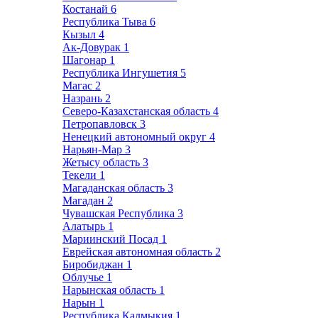
Костанай
6
Республика Тыва
6
Кызыл
4
Ак-Довурак
1
Шагонар
1
Республика Ингушетия
5
Магас
2
Назрань
2
Северо-Казахстанская область
4
Петропавловск
3
Ненецкий автономный округ
4
Нарьян-Мар
3
Жетысу область
3
Текели
1
Магаданская область
3
Магадан
2
Чувашская Республика
3
Алатырь
1
Мариинский Посад
1
Еврейская автономная область
2
Биробиджан
1
Облучье
1
Нарынская область
1
Нарын
1
Республика Калмыкия
1