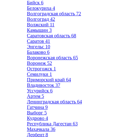
Бийск
6
Белокуриха
4
Волгоградская область
72
Волгоград
42
Волжский
11
Камышин
3
Саратовская область
68
Саратов
41
Энгельс
10
Балаково
6
Воронежская область
65
Воронеж
52
Острогожск
1
Семилуки
1
Приморский край
64
Владивосток
37
Уссурийск
6
Артем
5
Ленинградская область
64
Гатчина
9
Выборг
5
Кудрово
4
Республика Дагестан
63
Махачкала
36
Дербент
8