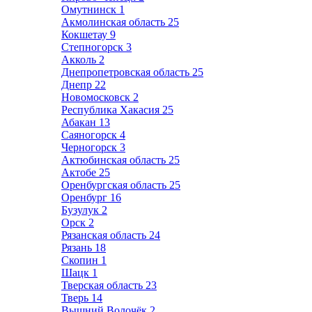
Омутнинск
1
Акмолинская область
25
Кокшетау
9
Степногорск
3
Акколь
2
Днепропетровская область
25
Днепр
22
Новомосковск
2
Республика Хакасия
25
Абакан
13
Саяногорск
4
Черногорск
3
Актюбинская область
25
Актобе
25
Оренбургская область
25
Оренбург
16
Бузулук
2
Орск
2
Рязанская область
24
Рязань
18
Скопин
1
Шацк
1
Тверская область
23
Тверь
14
Вышний Волочёк
2