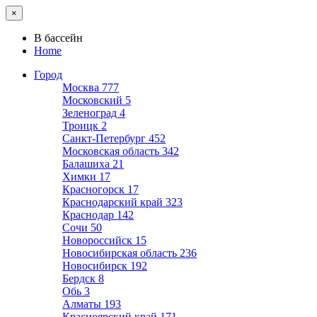
×
В бассейн
Home
Город
Москва
777
Московский
5
Зеленоград
4
Троицк
2
Санкт-Петербург
452
Московская область
342
Балашиха
21
Химки
17
Красногорск
17
Краснодарский край
323
Краснодар
142
Сочи
50
Новороссийск
15
Новосибирская область
236
Новосибирск
192
Бердск
8
Обь
3
Алматы
193
Красноярский край
171