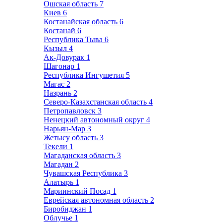
Ошская область
7
Киев
6
Костанайская область
6
Костанай
6
Республика Тыва
6
Кызыл
4
Ак-Довурак
1
Шагонар
1
Республика Ингушетия
5
Магас
2
Назрань
2
Северо-Казахстанская область
4
Петропавловск
3
Ненецкий автономный округ
4
Нарьян-Мар
3
Жетысу область
3
Текели
1
Магаданская область
3
Магадан
2
Чувашская Республика
3
Алатырь
1
Мариинский Посад
1
Еврейская автономная область
2
Биробиджан
1
Облучье
1