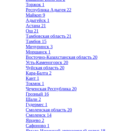
Торжок
1
Республика Адыгея
22
Майкоп
9
Адыгейск
1
Астана
21
Ош
21
Тамбовская область
21
Тамбов
15
Мичуринск
3
Моршанск
1
Восточно-Казахстанская область
20
Усть-Каменогорск
20
Чуйская область
20
Кара-Балта
2
Кант
1
Токмок
1
Чеченская Республика
20
Грозный
16
Шали
2
Гудермес
1
Смоленская область
20
Смоленск
14
Ярцево
2
Сафоново
1
Ямало-Ненецкий автономный округ
18