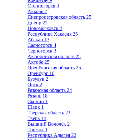
Кокшетау
9
Степногорск
3
Акколь
2
Днепропетровская область
25
Днепр
22
Новомосковск
2
Республика Хакасия
25
Абакан
13
Саяногорск
4
Черногорск
3
Актюбинская область
25
Актобе
25
Оренбургская область
25
Оренбург
16
Бузулук
2
Орск
2
Рязанская область
24
Рязань
18
Скопин
1
Шацк
1
Тверская область
23
Тверь
14
Вышний Волочёк
2
Торжок
1
Республика Адыгея
22