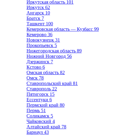
Иркутская область
101
Иркутск
62
Ангарск
10
Братск
7
Ташкент
100
Кемеровская область — Кузбасс
99
Кемерово
36
Новокузнецк
31
Прокопьевск
5
Нижегородская область
89
Нижний Новгород
56
Дзержинск
7
Кстово
6
Омская область
82
Омск
78
Ставропольский край
81
Ставрополь
22
Пятигорск
15
Ессентуки
6
Пермский край
80
Пермь
51
Соликамск
5
Чайковский
4
Алтайский край
78
Барнаул
43