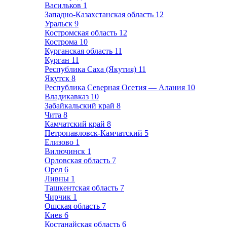
Васильков
1
Западно-Казахстанская область
12
Уральск
9
Костромская область
12
Кострома
10
Курганская область
11
Курган
11
Республика Саха (Якутия)
11
Якутск
8
Республика Северная Осетия — Алания
10
Владикавказ
10
Забайкальский край
8
Чита
8
Камчатский край
8
Петропавловск-Камчатский
5
Елизово
1
Вилючинск
1
Орловская область
7
Орел
6
Ливны
1
Ташкентская область
7
Чирчик
1
Ошская область
7
Киев
6
Костанайская область
6