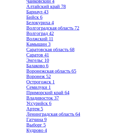
Чайковский
4
Алтайский край
78
Барнаул
43
Бийск
6
Белокуриха
4
Волгоградская область
72
Волгоград
42
Волжский
11
Камышин
3
Саратовская область
68
Саратов
41
Энгельс
10
Балаково
6
Воронежская область
65
Воронеж
52
Острогожск
1
Семилуки
1
Приморский край
64
Владивосток
37
Уссурийск
6
Артем
5
Ленинградская область
64
Гатчина
9
Выборг
5
Кудрово
4