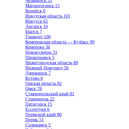
Челябинск
53
Магнитогорск
15
Копейск
6
Иркутская область
101
Иркутск
62
Ангарск
10
Братск
7
Ташкент
100
Кемеровская область — Кузбасс
99
Кемерово
36
Новокузнецк
31
Прокопьевск
5
Нижегородская область
89
Нижний Новгород
56
Дзержинск
7
Кстово
6
Омская область
82
Омск
78
Ставропольский край
81
Ставрополь
22
Пятигорск
15
Ессентуки
6
Пермский край
80
Пермь
51
Соликамск
5