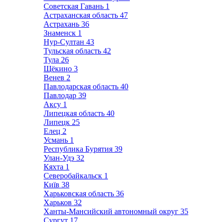
Советская Гавань
1
Астраханская область
47
Астрахань
36
Знаменск
1
Нур-Султан
43
Тульская область
42
Тула
26
Щёкино
3
Венев
2
Павлодарская область
40
Павлодар
39
Аксу
1
Липецкая область
40
Липецк
25
Елец
2
Усмань
1
Республика Бурятия
39
Улан-Удэ
32
Кяхта
1
Северобайкальск
1
Київ
38
Харьковская область
36
Харьков
32
Ханты-Мансийский автономный округ
35
Сургут
17