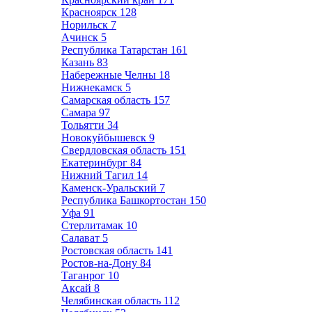
Красноярск
128
Норильск
7
Ачинск
5
Республика Татарстан
161
Казань
83
Набережные Челны
18
Нижнекамск
5
Самарская область
157
Самара
97
Тольятти
34
Новокуйбышевск
9
Свердловская область
151
Екатеринбург
84
Нижний Тагил
14
Каменск-Уральский
7
Республика Башкортостан
150
Уфа
91
Стерлитамак
10
Салават
5
Ростовская область
141
Ростов-на-Дону
84
Таганрог
10
Аксай
8
Челябинская область
112