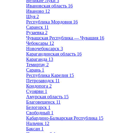
Великие Луки
3
Ивановская область
16
Иваново
12
Шуя
2
Республика Мордовия
16
Саранск
11
Рузаевка
2
Чувашская Республика — Чувашия
16
Чебоксары
12
Новочебоксарск
3
Карагандинская область
16
Караганда
13
Темиртау
2
Сарань
1
Республика Карелия
15
Петрозаводск
11
Кондопога
2
Суоярви
1
Амурская область
15
Благовещенск
11
Белогорск
1
Свободный
1
Кабардино-Балкарская Республика
15
Нальчик
12
Баксан
1