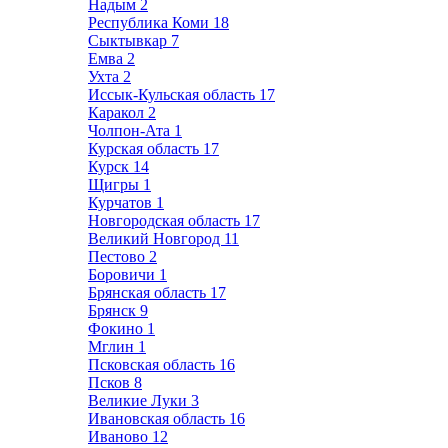
Надым
2
Республика Коми
18
Сыктывкар
7
Емва
2
Ухта
2
Иссык-Кульская область
17
Каракол
2
Чолпон-Ата
1
Курская область
17
Курск
14
Щигры
1
Курчатов
1
Новгородская область
17
Великий Новгород
11
Пестово
2
Боровичи
1
Брянская область
17
Брянск
9
Фокино
1
Мглин
1
Псковская область
16
Псков
8
Великие Луки
3
Ивановская область
16
Иваново
12