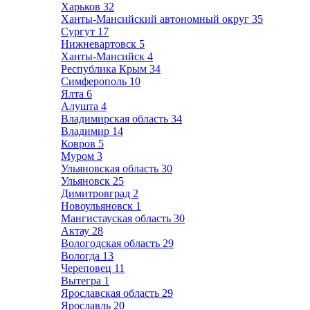
Харьков
32
Ханты-Мансийский автономный округ
35
Сургут
17
Нижневартовск
5
Ханты-Мансийск
4
Республика Крым
34
Симферополь
10
Ялта
6
Алушта
4
Владимирская область
34
Владимир
14
Ковров
5
Муром
3
Ульяновская область
30
Ульяновск
25
Димитровград
2
Новоульяновск
1
Мангистауская область
30
Актау
28
Вологодская область
29
Вологда
13
Череповец
11
Вытегра
1
Ярославская область
29
Ярославль
20