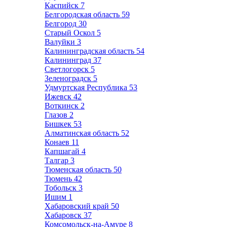
Каспийск
7
Белгородская область
59
Белгород
30
Старый Оскол
5
Валуйки
3
Калининградская область
54
Калининград
37
Светлогорск
5
Зеленоградск
5
Удмуртская Республика
53
Ижевск
42
Воткинск
2
Глазов
2
Бишкек
53
Алматинская область
52
Конаев
11
Капшагай
4
Талгар
3
Тюменская область
50
Тюмень
42
Тобольск
3
Ишим
1
Хабаровский край
50
Хабаровск
37
Комсомольск-на-Амуре
8