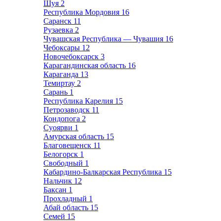
Шуя
2
Республика Мордовия
16
Саранск
11
Рузаевка
2
Чувашская Республика — Чувашия
16
Чебоксары
12
Новочебоксарск
3
Карагандинская область
16
Караганда
13
Темиртау
2
Сарань
1
Республика Карелия
15
Петрозаводск
11
Кондопога
2
Суоярви
1
Амурская область
15
Благовещенск
11
Белогорск
1
Свободный
1
Кабардино-Балкарская Республика
15
Нальчик
12
Баксан
1
Прохладный
1
Абай область
15
Семей
15