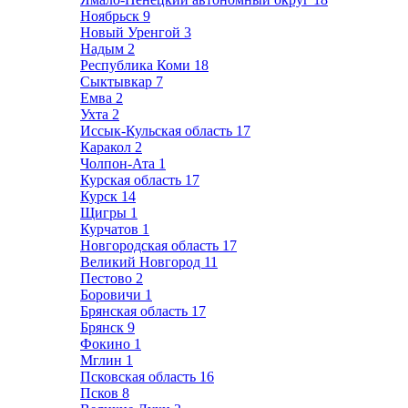
Ноябрьск
9
Новый Уренгой
3
Надым
2
Республика Коми
18
Сыктывкар
7
Емва
2
Ухта
2
Иссык-Кульская область
17
Каракол
2
Чолпон-Ата
1
Курская область
17
Курск
14
Щигры
1
Курчатов
1
Новгородская область
17
Великий Новгород
11
Пестово
2
Боровичи
1
Брянская область
17
Брянск
9
Фокино
1
Мглин
1
Псковская область
16
Псков
8