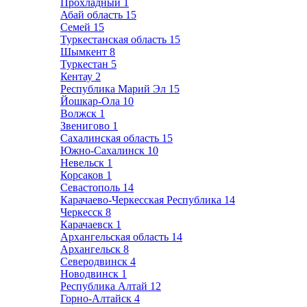
Прохладный
1
Абай область
15
Семей
15
Туркестанская область
15
Шымкент
8
Туркестан
5
Кентау
2
Республика Марий Эл
15
Йошкар-Ола
10
Волжск
1
Звенигово
1
Сахалинская область
15
Южно-Сахалинск
10
Невельск
1
Корсаков
1
Севастополь
14
Карачаево-Черкесская Республика
14
Черкесск
8
Карачаевск
1
Архангельская область
14
Архангельск
8
Северодвинск
4
Новодвинск
1
Республика Алтай
12
Горно-Алтайск
4