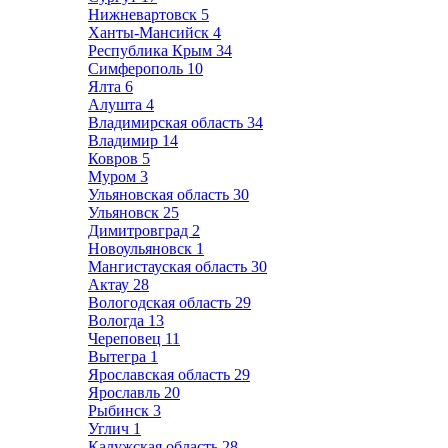
Нижневартовск
5
Ханты-Мансийск
4
Республика Крым
34
Симферополь
10
Ялта
6
Алушта
4
Владимирская область
34
Владимир
14
Ковров
5
Муром
3
Ульяновская область
30
Ульяновск
25
Димитровград
2
Новоульяновск
1
Мангистауская область
30
Актау
28
Вологодская область
29
Вологда
13
Череповец
11
Вытегра
1
Ярославская область
29
Ярославль
20
Рыбинск
3
Углич
1
Калужская область
28