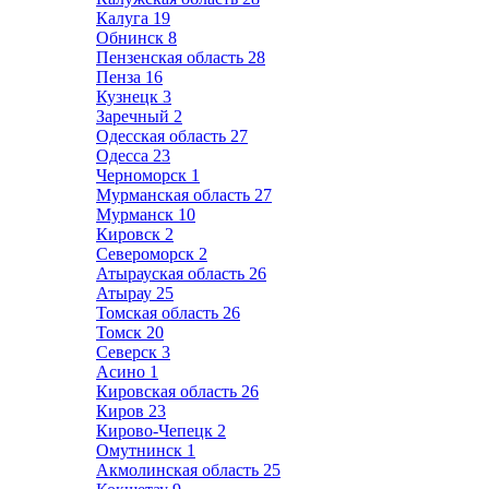
Калуга
19
Обнинск
8
Пензенская область
28
Пенза
16
Кузнецк
3
Заречный
2
Одесская область
27
Одесса
23
Черноморск
1
Мурманская область
27
Мурманск
10
Кировск
2
Североморск
2
Атырауская область
26
Атырау
25
Томская область
26
Томск
20
Северск
3
Асино
1
Кировская область
26
Киров
23
Кирово-Чепецк
2
Омутнинск
1
Акмолинская область
25