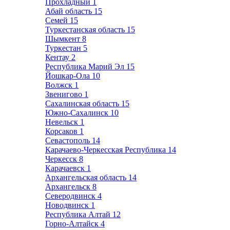
Прохладный
1
Абай область
15
Семей
15
Туркестанская область
15
Шымкент
8
Туркестан
5
Кентау
2
Республика Марий Эл
15
Йошкар-Ола
10
Волжск
1
Звенигово
1
Сахалинская область
15
Южно-Сахалинск
10
Невельск
1
Корсаков
1
Севастополь
14
Карачаево-Черкесская Республика
14
Черкесск
8
Карачаевск
1
Архангельская область
14
Архангельск
8
Северодвинск
4
Новодвинск
1
Республика Алтай
12
Горно-Алтайск
4