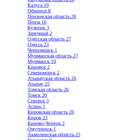
Калуга
19
Обнинск
8
Пензенская область
28
Пенза
16
Кузнецк
3
Заречный
2
Одесская область
27
Одесса
23
Черноморск
1
Мурманская область
27
Мурманск
10
Кировск
2
Североморск
2
Атырауская область
26
Атырау
25
Томская область
26
Томск
20
Северск
3
Асино
1
Кировская область
26
Киров
23
Кирово-Чепецк
2
Омутнинск
1
Акмолинская область
25