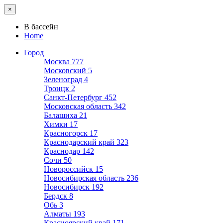
×
В бассейн
Home
Город
Москва
777
Московский
5
Зеленоград
4
Троицк
2
Санкт-Петербург
452
Московская область
342
Балашиха
21
Химки
17
Красногорск
17
Краснодарский край
323
Краснодар
142
Сочи
50
Новороссийск
15
Новосибирская область
236
Новосибирск
192
Бердск
8
Обь
3
Алматы
193
Красноярский край
171