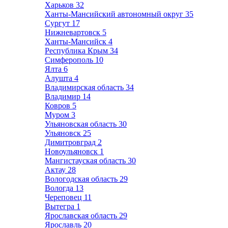
Харьков
32
Ханты-Мансийский автономный округ
35
Сургут
17
Нижневартовск
5
Ханты-Мансийск
4
Республика Крым
34
Симферополь
10
Ялта
6
Алушта
4
Владимирская область
34
Владимир
14
Ковров
5
Муром
3
Ульяновская область
30
Ульяновск
25
Димитровград
2
Новоульяновск
1
Мангистауская область
30
Актау
28
Вологодская область
29
Вологда
13
Череповец
11
Вытегра
1
Ярославская область
29
Ярославль
20