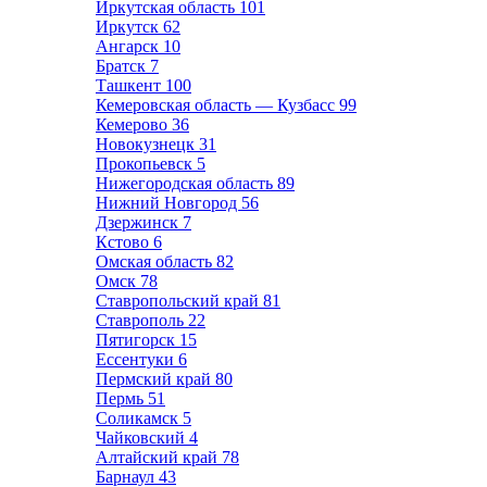
Иркутская область
101
Иркутск
62
Ангарск
10
Братск
7
Ташкент
100
Кемеровская область — Кузбасс
99
Кемерово
36
Новокузнецк
31
Прокопьевск
5
Нижегородская область
89
Нижний Новгород
56
Дзержинск
7
Кстово
6
Омская область
82
Омск
78
Ставропольский край
81
Ставрополь
22
Пятигорск
15
Ессентуки
6
Пермский край
80
Пермь
51
Соликамск
5
Чайковский
4
Алтайский край
78
Барнаул
43