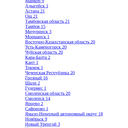
Майкоп
9
Адыгейск
1
Астана
21
Ош
21
Тамбовская область
21
Тамбов
15
Мичуринск
3
Моршанск
1
Восточно-Казахстанская область
20
Усть-Каменогорск
20
Чуйская область
20
Кара-Балта
2
Кант
1
Токмок
1
Чеченская Республика
20
Грозный
16
Шали
2
Гудермес
1
Смоленская область
20
Смоленск
14
Ярцево
2
Сафоново
1
Ямало-Ненецкий автономный округ
18
Ноябрьск
9
Новый Уренгой
3