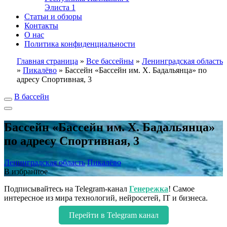
Элиста
1
Статьи и обзоры
Контакты
О нас
Политика конфиденциальности
Главная страница
»
Все бассейны
»
Ленинградская область
»
Пикалёво
»
Бассейн «Бассейн им. Х. Бадальянца» по
адресу Спортивная, 3
В бассейн
Бассейн «Бассейн им. Х. Бадальянца»
по адресу Спортивная, 3
Ленинградская область
Пикалёво
В избранное
Подписывайтесь на Telegram-канал
Генережка
! Самое
интересное из мира технологий, нейросетей, IT и бизнеса.
Перейти в Telegram канал