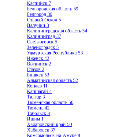
Каспийск
7
Белгородская область
59
Белгород
30
Старый Оскол
5
Валуйки
3
Калининградская область
54
Калининград
37
Светлогорск
5
Зеленоградск
5
Удмуртская Республика
53
Ижевск
42
Воткинск
2
Глазов
2
Бишкек
53
Алматинская область
52
Конаев
11
Капшагай
4
Талгар
3
Тюменская область
50
Тюмень
42
Тобольск
3
Ишим
1
Хабаровский край
50
Хабаровск
37
Комсомольск-на-Амуре
8