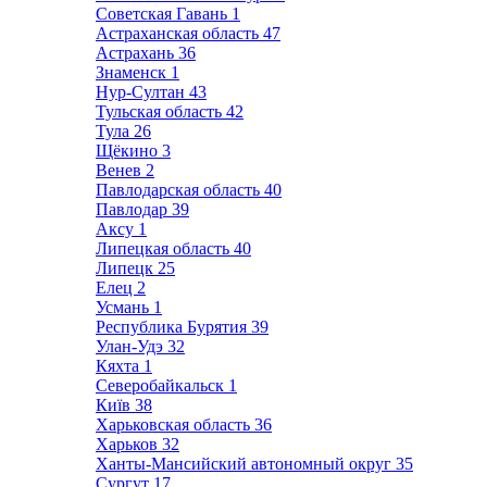
Советская Гавань
1
Астраханская область
47
Астрахань
36
Знаменск
1
Нур-Султан
43
Тульская область
42
Тула
26
Щёкино
3
Венев
2
Павлодарская область
40
Павлодар
39
Аксу
1
Липецкая область
40
Липецк
25
Елец
2
Усмань
1
Республика Бурятия
39
Улан-Удэ
32
Кяхта
1
Северобайкальск
1
Київ
38
Харьковская область
36
Харьков
32
Ханты-Мансийский автономный округ
35
Сургут
17