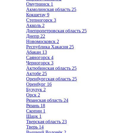
Омутнинск
1
Акмолинская область
25
Кокшетау
9
Степногорск
3
Акколь
2
Днепропетровская область
25
Днепр
22
Новомосковск
2
Республика Хакасия
25
Абакан
13
Саяногорск
4
Черногорск
3
Актюбинская область
25
Актобе
25
Оренбургская область
25
Оренбург
16
Бузулук
2
Орск
2
Рязанская область
24
Рязань
18
Скопин
1
Шацк
1
Тверская область
23
Тверь
14
Вышний Волочёк
2