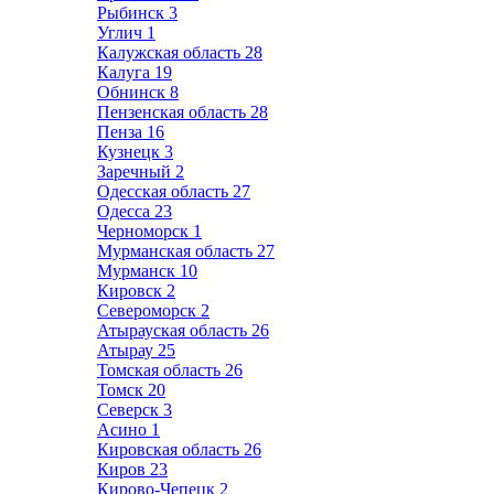
Рыбинск
3
Углич
1
Калужская область
28
Калуга
19
Обнинск
8
Пензенская область
28
Пенза
16
Кузнецк
3
Заречный
2
Одесская область
27
Одесса
23
Черноморск
1
Мурманская область
27
Мурманск
10
Кировск
2
Североморск
2
Атырауская область
26
Атырау
25
Томская область
26
Томск
20
Северск
3
Асино
1
Кировская область
26
Киров
23
Кирово-Чепецк
2