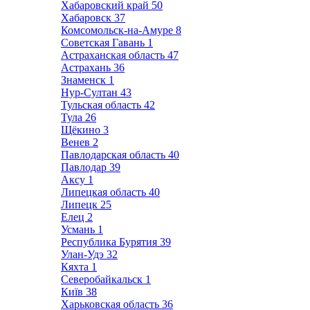
Хабаровский край
50
Хабаровск
37
Комсомольск-на-Амуре
8
Советская Гавань
1
Астраханская область
47
Астрахань
36
Знаменск
1
Нур-Султан
43
Тульская область
42
Тула
26
Щёкино
3
Венев
2
Павлодарская область
40
Павлодар
39
Аксу
1
Липецкая область
40
Липецк
25
Елец
2
Усмань
1
Республика Бурятия
39
Улан-Удэ
32
Кяхта
1
Северобайкальск
1
Київ
38
Харьковская область
36