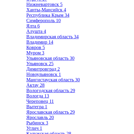
Нижневартовск
5
Ханты-Мансийск
4
Республика Крым
34
Симферополь
10
Ялта
6
Алушта
4
Владимирская область
34
Владимир
14
Ковров
5
Муром
3
Ульяновская область
30
Ульяновск
25
Димитровград
2
Новоульяновск
1
Мангистауская область
30
Актау
28
Вологодская область
29
Вологда
13
Череповец
11
Вытегра
1
Ярославская область
29
Ярославль
20
Рыбинск
3
Углич
1
Калужская область
28