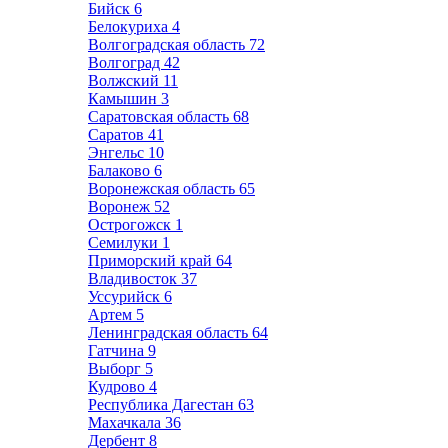
Бийск
6
Белокуриха
4
Волгоградская область
72
Волгоград
42
Волжский
11
Камышин
3
Саратовская область
68
Саратов
41
Энгельс
10
Балаково
6
Воронежская область
65
Воронеж
52
Острогожск
1
Семилуки
1
Приморский край
64
Владивосток
37
Уссурийск
6
Артем
5
Ленинградская область
64
Гатчина
9
Выборг
5
Кудрово
4
Республика Дагестан
63
Махачкала
36
Дербент
8