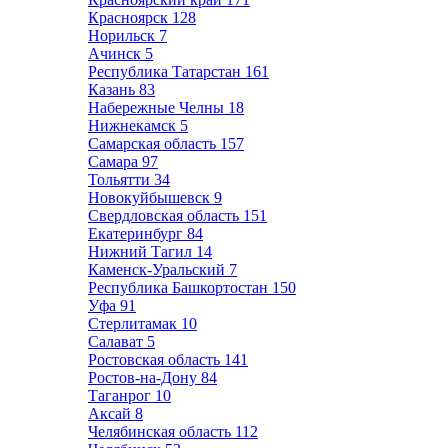
Красноярск
128
Норильск
7
Ачинск
5
Республика Татарстан
161
Казань
83
Набережные Челны
18
Нижнекамск
5
Самарская область
157
Самара
97
Тольятти
34
Новокуйбышевск
9
Свердловская область
151
Екатеринбург
84
Нижний Тагил
14
Каменск-Уральский
7
Республика Башкортостан
150
Уфа
91
Стерлитамак
10
Салават
5
Ростовская область
141
Ростов-на-Дону
84
Таганрог
10
Аксай
8
Челябинская область
112