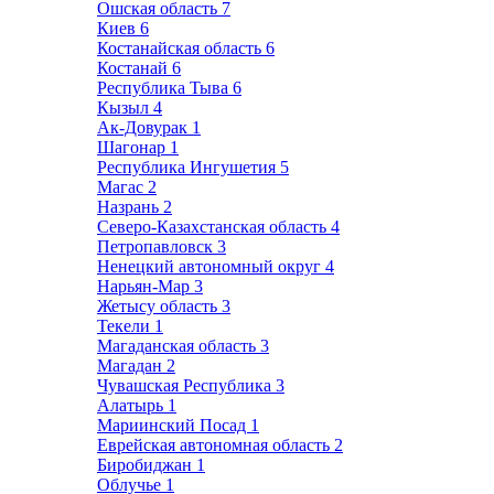
Ошская область
7
Киев
6
Костанайская область
6
Костанай
6
Республика Тыва
6
Кызыл
4
Ак-Довурак
1
Шагонар
1
Республика Ингушетия
5
Магас
2
Назрань
2
Северо-Казахстанская область
4
Петропавловск
3
Ненецкий автономный округ
4
Нарьян-Мар
3
Жетысу область
3
Текели
1
Магаданская область
3
Магадан
2
Чувашская Республика
3
Алатырь
1
Мариинский Посад
1
Еврейская автономная область
2
Биробиджан
1
Облучье
1