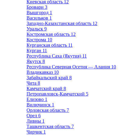
Киевская область
12
Бровари
3
Вышгород
1
Васильков
1
Западно-Казахстанская область
12
Уральск
9
Костромская область
12
Кострома
10
Курганская область
11
Курган
11
Республика Саха (Якутия)
11
Якутск
8
Республика Северная Осетия — Алания
10
Владикавказ
10
Забайкальский край
8
Чита
8
Камчатский край
8
Петропавловск-Камчатский
5
Елизово
1
Вилючинск
1
Орловская область
7
Орел
6
Ливны
1
Ташкентская область
7
Чирчик
1