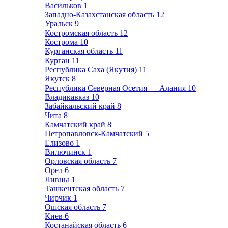
Васильков
1
Западно-Казахстанская область
12
Уральск
9
Костромская область
12
Кострома
10
Курганская область
11
Курган
11
Республика Саха (Якутия)
11
Якутск
8
Республика Северная Осетия — Алания
10
Владикавказ
10
Забайкальский край
8
Чита
8
Камчатский край
8
Петропавловск-Камчатский
5
Елизово
1
Вилючинск
1
Орловская область
7
Орел
6
Ливны
1
Ташкентская область
7
Чирчик
1
Ошская область
7
Киев
6
Костанайская область
6