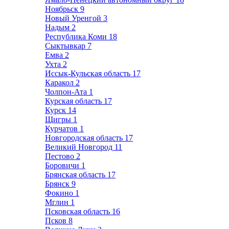
Ноябрьск
9
Новый Уренгой
3
Надым
2
Республика Коми
18
Сыктывкар
7
Емва
2
Ухта
2
Иссык-Кульская область
17
Каракол
2
Чолпон-Ата
1
Курская область
17
Курск
14
Щигры
1
Курчатов
1
Новгородская область
17
Великий Новгород
11
Пестово
2
Боровичи
1
Брянская область
17
Брянск
9
Фокино
1
Мглин
1
Псковская область
16
Псков
8