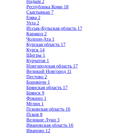
Надым
2
Республика Коми
18
Сыктывкар
7
Емва
2
Ухта
2
Иссык-Кульская область
17
Каракол
2
Чолпон-Ата
1
Курская область
17
Курск
14
Щигры
1
Курчатов
1
Новгородская область
17
Великий Новгород
11
Пестово
2
Боровичи
1
Брянская область
17
Брянск
9
Фокино
1
Мглин
1
Псковская область
16
Псков
8
Великие Луки
3
Ивановская область
16
Иваново
12