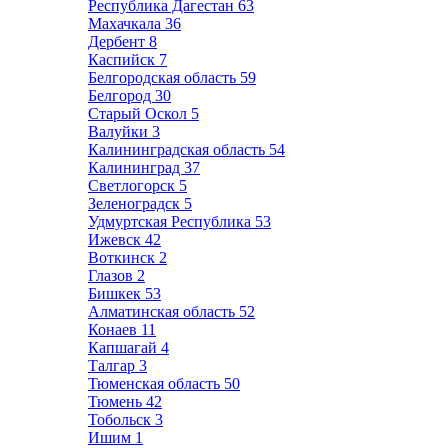
Республика Дагестан
63
Махачкала
36
Дербент
8
Каспийск
7
Белгородская область
59
Белгород
30
Старый Оскол
5
Валуйки
3
Калининградская область
54
Калининград
37
Светлогорск
5
Зеленоградск
5
Удмуртская Республика
53
Ижевск
42
Воткинск
2
Глазов
2
Бишкек
53
Алматинская область
52
Конаев
11
Капшагай
4
Талгар
3
Тюменская область
50
Тюмень
42
Тобольск
3
Ишим
1