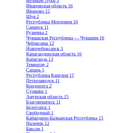
Великие Луки
3
Ивановская область
16
Иваново
12
Шуя
2
Республика Мордовия
16
Саранск
11
Рузаевка
2
Чувашская Республика — Чувашия
16
Чебоксары
12
Новочебоксарск
3
Карагандинская область
16
Караганда
13
Темиртау
2
Сарань
1
Республика Карелия
15
Петрозаводск
11
Кондопога
2
Суоярви
1
Амурская область
15
Благовещенск
11
Белогорск
1
Свободный
1
Кабардино-Балкарская Республика
15
Нальчик
12
Баксан
1