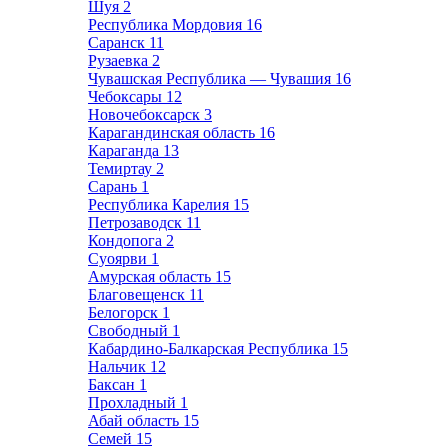
Шуя
2
Республика Мордовия
16
Саранск
11
Рузаевка
2
Чувашская Республика — Чувашия
16
Чебоксары
12
Новочебоксарск
3
Карагандинская область
16
Караганда
13
Темиртау
2
Сарань
1
Республика Карелия
15
Петрозаводск
11
Кондопога
2
Суоярви
1
Амурская область
15
Благовещенск
11
Белогорск
1
Свободный
1
Кабардино-Балкарская Республика
15
Нальчик
12
Баксан
1
Прохладный
1
Абай область
15
Семей
15