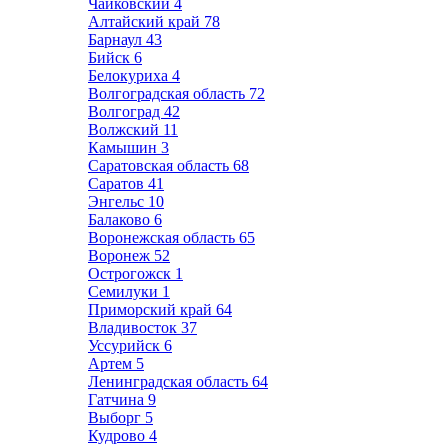
Чайковский
4
Алтайский край
78
Барнаул
43
Бийск
6
Белокуриха
4
Волгоградская область
72
Волгоград
42
Волжский
11
Камышин
3
Саратовская область
68
Саратов
41
Энгельс
10
Балаково
6
Воронежская область
65
Воронеж
52
Острогожск
1
Семилуки
1
Приморский край
64
Владивосток
37
Уссурийск
6
Артем
5
Ленинградская область
64
Гатчина
9
Выборг
5
Кудрово
4