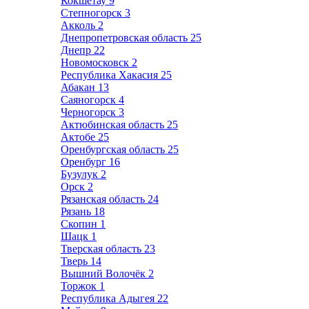
Кокшетау
9
Степногорск
3
Акколь
2
Днепропетровская область
25
Днепр
22
Новомосковск
2
Республика Хакасия
25
Абакан
13
Саяногорск
4
Черногорск
3
Актюбинская область
25
Актобе
25
Оренбургская область
25
Оренбург
16
Бузулук
2
Орск
2
Рязанская область
24
Рязань
18
Скопин
1
Шацк
1
Тверская область
23
Тверь
14
Вышний Волочёк
2
Торжок
1
Республика Адыгея
22