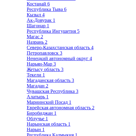
Костанай
6
Республика Тыва
6
Кызыл
4
Ак-Довурак
1
Шагонар
1
Республика Ингушетия
5
Магас
2
Назрань
2
Северо-Казахстанская область
4
Петропавловск
3
Ненецкий автономный округ
4
Нарьян-Мар
3
Жетысу область
3
Текели
1
Магаданская область
3
Магадан
2
Чувашская Республика
3
Алатырь
1
Мариинский Посад
1
Еврейская автономная область
2
Биробиджан
1
Облучье
1
Нарынская область
1
Нарын
1
Республика Калмыкия
1