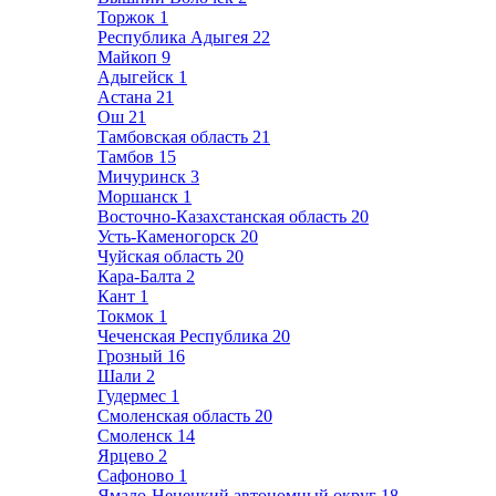
Торжок
1
Республика Адыгея
22
Майкоп
9
Адыгейск
1
Астана
21
Ош
21
Тамбовская область
21
Тамбов
15
Мичуринск
3
Моршанск
1
Восточно-Казахстанская область
20
Усть-Каменогорск
20
Чуйская область
20
Кара-Балта
2
Кант
1
Токмок
1
Чеченская Республика
20
Грозный
16
Шали
2
Гудермес
1
Смоленская область
20
Смоленск
14
Ярцево
2
Сафоново
1
Ямало-Ненецкий автономный округ
18