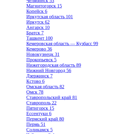
Челябинск
53
Магнитогорск
15
Копейск
6
Иркутская область
101
Иркутск
62
Ангарск
10
Братск
7
Ташкент
100
Кемеровская область — Кузбасс
99
Кемерово
36
Новокузнецк
31
Прокопьевск
5
Нижегородская область
89
Нижний Новгород
56
Дзержинск
7
Кстово
6
Омская область
82
Омск
78
Ставропольский край
81
Ставрополь
22
Пятигорск
15
Ессентуки
6
Пермский край
80
Пермь
51
Соликамск
5