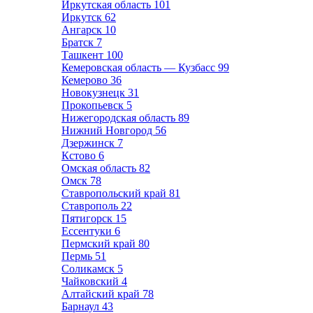
Иркутская область
101
Иркутск
62
Ангарск
10
Братск
7
Ташкент
100
Кемеровская область — Кузбасс
99
Кемерово
36
Новокузнецк
31
Прокопьевск
5
Нижегородская область
89
Нижний Новгород
56
Дзержинск
7
Кстово
6
Омская область
82
Омск
78
Ставропольский край
81
Ставрополь
22
Пятигорск
15
Ессентуки
6
Пермский край
80
Пермь
51
Соликамск
5
Чайковский
4
Алтайский край
78
Барнаул
43