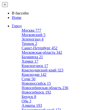
×
В бассейн
Home
Город
Москва
777
Московский
5
Зеленоград
4
Троицк
2
Санкт-Петербург
452
Московская область
342
Балашиха
21
Химки
17
Красногорск
17
Краснодарский край
323
Краснодар
142
Сочи
50
Новороссийск
15
Новосибирская область
236
Новосибирск
192
Бердск
8
Обь
3
Алматы
193
Красноярский край
171