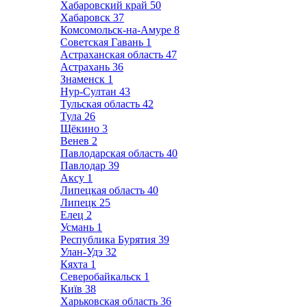
Хабаровский край
50
Хабаровск
37
Комсомольск-на-Амуре
8
Советская Гавань
1
Астраханская область
47
Астрахань
36
Знаменск
1
Нур-Султан
43
Тульская область
42
Тула
26
Щёкино
3
Венев
2
Павлодарская область
40
Павлодар
39
Аксу
1
Липецкая область
40
Липецк
25
Елец
2
Усмань
1
Республика Бурятия
39
Улан-Удэ
32
Кяхта
1
Северобайкальск
1
Київ
38
Харьковская область
36