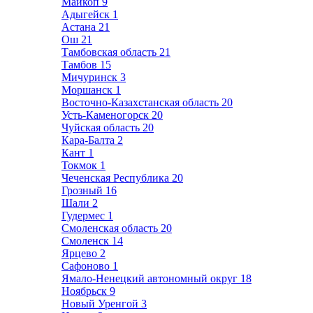
Майкоп
9
Адыгейск
1
Астана
21
Ош
21
Тамбовская область
21
Тамбов
15
Мичуринск
3
Моршанск
1
Восточно-Казахстанская область
20
Усть-Каменогорск
20
Чуйская область
20
Кара-Балта
2
Кант
1
Токмок
1
Чеченская Республика
20
Грозный
16
Шали
2
Гудермес
1
Смоленская область
20
Смоленск
14
Ярцево
2
Сафоново
1
Ямало-Ненецкий автономный округ
18
Ноябрьск
9
Новый Уренгой
3