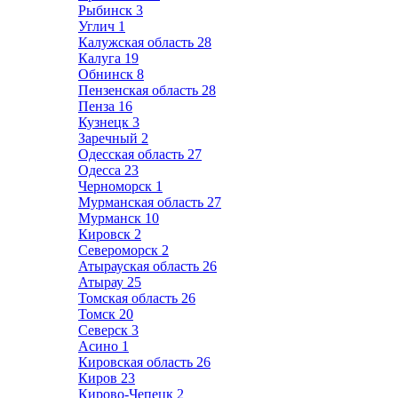
Рыбинск
3
Углич
1
Калужская область
28
Калуга
19
Обнинск
8
Пензенская область
28
Пенза
16
Кузнецк
3
Заречный
2
Одесская область
27
Одесса
23
Черноморск
1
Мурманская область
27
Мурманск
10
Кировск
2
Североморск
2
Атырауская область
26
Атырау
25
Томская область
26
Томск
20
Северск
3
Асино
1
Кировская область
26
Киров
23
Кирово-Чепецк
2