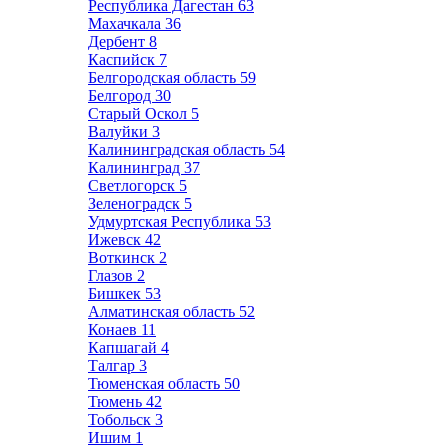
Республика Дагестан
63
Махачкала
36
Дербент
8
Каспийск
7
Белгородская область
59
Белгород
30
Старый Оскол
5
Валуйки
3
Калининградская область
54
Калининград
37
Светлогорск
5
Зеленоградск
5
Удмуртская Республика
53
Ижевск
42
Воткинск
2
Глазов
2
Бишкек
53
Алматинская область
52
Конаев
11
Капшагай
4
Талгар
3
Тюменская область
50
Тюмень
42
Тобольск
3
Ишим
1