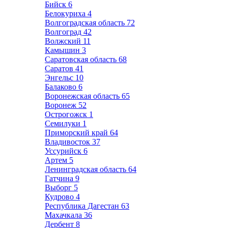
Бийск
6
Белокуриха
4
Волгоградская область
72
Волгоград
42
Волжский
11
Камышин
3
Саратовская область
68
Саратов
41
Энгельс
10
Балаково
6
Воронежская область
65
Воронеж
52
Острогожск
1
Семилуки
1
Приморский край
64
Владивосток
37
Уссурийск
6
Артем
5
Ленинградская область
64
Гатчина
9
Выборг
5
Кудрово
4
Республика Дагестан
63
Махачкала
36
Дербент
8