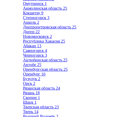
Омутнинск
1
Акмолинская область
25
Кокшетау
9
Степногорск
3
Акколь
2
Днепропетровская область
25
Днепр
22
Новомосковск
2
Республика Хакасия
25
Абакан
13
Саяногорск
4
Черногорск
3
Актюбинская область
25
Актобе
25
Оренбургская область
25
Оренбург
16
Бузулук
2
Орск
2
Рязанская область
24
Рязань
18
Скопин
1
Шацк
1
Тверская область
23
Тверь
14
Вышний Волочёк
2