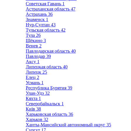
Советская Гавань
1
Астраханская область
47
Астрахань
36
Знаменск
1
Нур-Султан
43
Тульская область
42
Тула
26
Щёкино
3
Венев
2
Павлодарская область
40
Павлодар
39
Аксу
1
Липецкая область
40
Липецк
25
Елец
2
Усмань
1
Республика Бурятия
39
Улан-Удэ
32
Кяхта
1
Северобайкальск
1
Київ
38
Харьковская область
36
Харьков
32
Ханты-Мансийский автономный округ
35
Сургут
17