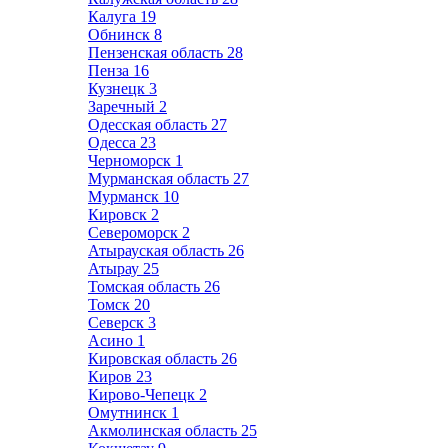
Калуга
19
Обнинск
8
Пензенская область
28
Пенза
16
Кузнецк
3
Заречный
2
Одесская область
27
Одесса
23
Черноморск
1
Мурманская область
27
Мурманск
10
Кировск
2
Североморск
2
Атырауская область
26
Атырау
25
Томская область
26
Томск
20
Северск
3
Асино
1
Кировская область
26
Киров
23
Кирово-Чепецк
2
Омутнинск
1
Акмолинская область
25