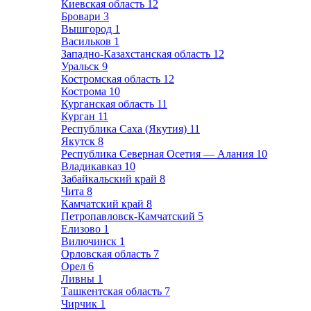
Киевская область
12
Бровари
3
Вышгород
1
Васильков
1
Западно-Казахстанская область
12
Уральск
9
Костромская область
12
Кострома
10
Курганская область
11
Курган
11
Республика Саха (Якутия)
11
Якутск
8
Республика Северная Осетия — Алания
10
Владикавказ
10
Забайкальский край
8
Чита
8
Камчатский край
8
Петропавловск-Камчатский
5
Елизово
1
Вилючинск
1
Орловская область
7
Орел
6
Ливны
1
Ташкентская область
7
Чирчик
1