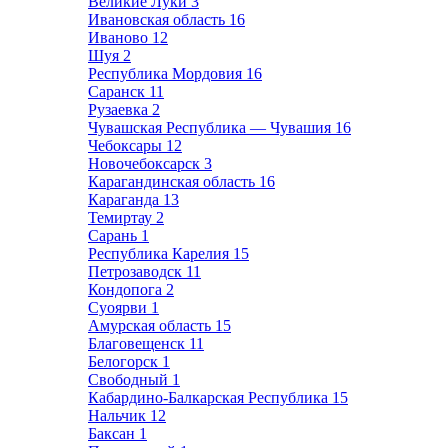
Великие Луки
3
Ивановская область
16
Иваново
12
Шуя
2
Республика Мордовия
16
Саранск
11
Рузаевка
2
Чувашская Республика — Чувашия
16
Чебоксары
12
Новочебоксарск
3
Карагандинская область
16
Караганда
13
Темиртау
2
Сарань
1
Республика Карелия
15
Петрозаводск
11
Кондопога
2
Суоярви
1
Амурская область
15
Благовещенск
11
Белогорск
1
Свободный
1
Кабардино-Балкарская Республика
15
Нальчик
12
Баксан
1