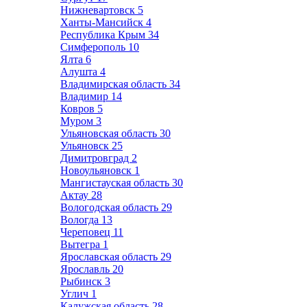
Нижневартовск
5
Ханты-Мансийск
4
Республика Крым
34
Симферополь
10
Ялта
6
Алушта
4
Владимирская область
34
Владимир
14
Ковров
5
Муром
3
Ульяновская область
30
Ульяновск
25
Димитровград
2
Новоульяновск
1
Мангистауская область
30
Актау
28
Вологодская область
29
Вологда
13
Череповец
11
Вытегра
1
Ярославская область
29
Ярославль
20
Рыбинск
3
Углич
1
Калужская область
28