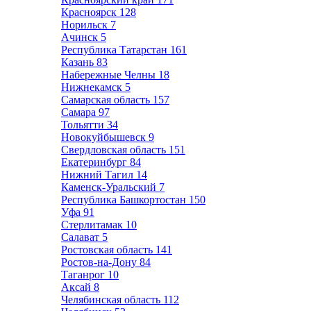
Красноярск
128
Норильск
7
Ачинск
5
Республика Татарстан
161
Казань
83
Набережные Челны
18
Нижнекамск
5
Самарская область
157
Самара
97
Тольятти
34
Новокуйбышевск
9
Свердловская область
151
Екатеринбург
84
Нижний Тагил
14
Каменск-Уральский
7
Республика Башкортостан
150
Уфа
91
Стерлитамак
10
Салават
5
Ростовская область
141
Ростов-на-Дону
84
Таганрог
10
Аксай
8
Челябинская область
112