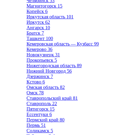
Челябинск
53
Магнитогорск
15
Копейск
6
Иркутская область
101
Иркутск
62
Ангарск
10
Братск
7
Ташкент
100
Кемеровская область — Кузбасс
99
Кемерово
36
Новокузнецк
31
Прокопьевск
5
Нижегородская область
89
Нижний Новгород
56
Дзержинск
7
Кстово
6
Омская область
82
Омск
78
Ставропольский край
81
Ставрополь
22
Пятигорск
15
Ессентуки
6
Пермский край
80
Пермь
51
Соликамск
5