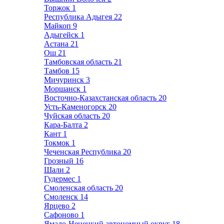
Торжок
1
Республика Адыгея
22
Майкоп
9
Адыгейск
1
Астана
21
Ош
21
Тамбовская область
21
Тамбов
15
Мичуринск
3
Моршанск
1
Восточно-Казахстанская область
20
Усть-Каменогорск
20
Чуйская область
20
Кара-Балта
2
Кант
1
Токмок
1
Чеченская Республика
20
Грозный
16
Шали
2
Гудермес
1
Смоленская область
20
Смоленск
14
Ярцево
2
Сафоново
1
Ямало-Ненецкий автономный округ
18