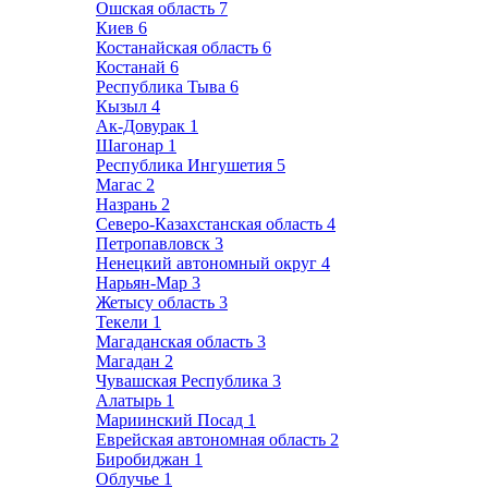
Ошская область
7
Киев
6
Костанайская область
6
Костанай
6
Республика Тыва
6
Кызыл
4
Ак-Довурак
1
Шагонар
1
Республика Ингушетия
5
Магас
2
Назрань
2
Северо-Казахстанская область
4
Петропавловск
3
Ненецкий автономный округ
4
Нарьян-Мар
3
Жетысу область
3
Текели
1
Магаданская область
3
Магадан
2
Чувашская Республика
3
Алатырь
1
Мариинский Посад
1
Еврейская автономная область
2
Биробиджан
1
Облучье
1