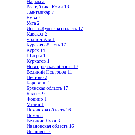
Надым
2
Республика Коми
18
Сыктывкар
7
Емва
2
Ухта
2
Иссык-Кульская область
17
Каракол
2
Чолпон-Ата
1
Курская область
17
Курск
14
Щигры
1
Курчатов
1
Новгородская область
17
Великий Новгород
11
Пестово
2
Боровичи
1
Брянская область
17
Брянск
9
Фокино
1
Мглин
1
Псковская область
16
Псков
8
Великие Луки
3
Ивановская область
16
Иваново
12