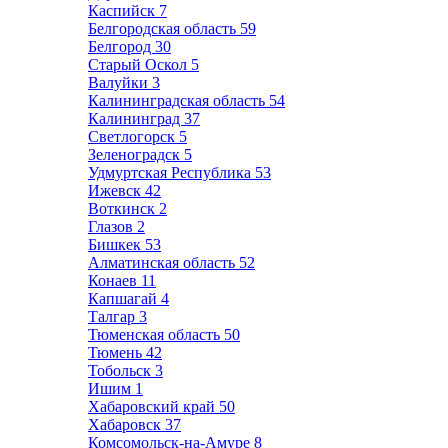
Каспийск
7
Белгородская область
59
Белгород
30
Старый Оскол
5
Валуйки
3
Калининградская область
54
Калининград
37
Светлогорск
5
Зеленоградск
5
Удмуртская Республика
53
Ижевск
42
Воткинск
2
Глазов
2
Бишкек
53
Алматинская область
52
Конаев
11
Капшагай
4
Талгар
3
Тюменская область
50
Тюмень
42
Тобольск
3
Ишим
1
Хабаровский край
50
Хабаровск
37
Комсомольск-на-Амуре
8