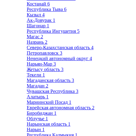
Костанай
6
Республика Тыва
6
Кызыл
4
Ак-Довурак
1
Шагонар
1
Республика Ингушетия
5
Магас
2
Назрань
2
Северо-Казахстанская область
4
Петропавловск
3
Ненецкий автономный округ
4
Нарьян-Мар
3
Жетысу область
3
Текели
1
Магаданская область
3
Магадан
2
Чувашская Республика
3
Алатырь
1
Мариинский Посад
1
Еврейская автономная область
2
Биробиджан
1
Облучье
1
Нарынская область
1
Нарын
1
Республика Калмыкия
1