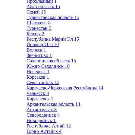
Прохладный
1
Абай область
15
Семей
15
Туркестанская область
15
Шымкент
8
Туркестан
5
Кентау
2
Республика Марий Эл
15
Йошкар-Ола
10
Волжск
1
Звенигово
1
Сахалинская область
15
Южно-Сахалинск
10
Невельск
1
Корсаков
1
Севастополь
14
Карачаево-Черкесская Республика
14
Черкесск
8
Карачаевск
1
Архангельская область
14
Архангельск
8
Северодвинск
4
Новодвинск
1
Республика Алтай
12
Горно-Алтайск
4