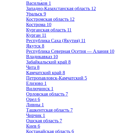
Васильков
1
Западно-Казахстанская область
12
Уральск
9
Костромская область
12
Кострома
10
Курганская область
11
Курган
11
Республика Саха (Якутия)
11
Якутск
8
Республика Северная Осетия — Алания
10
Владикавказ
10
Забайкальский край
8
Чита
8
Камчатский край
8
Петропавловск-Камчатский
5
Елизово
1
Вилючинск
1
Орловская область
7
Орел
6
Ливны
1
Ташкентская область
7
Чирчик
1
Ошская область
7
Киев
6
Костанайская область
6