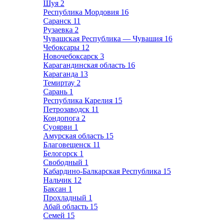
Шуя
2
Республика Мордовия
16
Саранск
11
Рузаевка
2
Чувашская Республика — Чувашия
16
Чебоксары
12
Новочебоксарск
3
Карагандинская область
16
Караганда
13
Темиртау
2
Сарань
1
Республика Карелия
15
Петрозаводск
11
Кондопога
2
Суоярви
1
Амурская область
15
Благовещенск
11
Белогорск
1
Свободный
1
Кабардино-Балкарская Республика
15
Нальчик
12
Баксан
1
Прохладный
1
Абай область
15
Семей
15