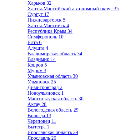
Харьков
32
Ханты-Мансийский автономный округ
35
Сургут
17
Нижневартовск
5
Ханты-Мансийск
4
Республика Крым
34
Симферополь
10
Ялта
6
Алушта
4
Владимирская область
34
Владимир
14
Ковров
5
Муром
3
Ульяновская область
30
Ульяновск
25
Димитровград
2
Новоульяновск
1
Мангистауская область
30
Актау
28
Вологодская область
29
Вологда
13
Череповец
11
Вытегра
1
Ярославская область
29
Ярославль
20