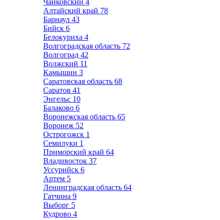
Чайковский
4
Алтайский край
78
Барнаул
43
Бийск
6
Белокуриха
4
Волгоградская область
72
Волгоград
42
Волжский
11
Камышин
3
Саратовская область
68
Саратов
41
Энгельс
10
Балаково
6
Воронежская область
65
Воронеж
52
Острогожск
1
Семилуки
1
Приморский край
64
Владивосток
37
Уссурийск
6
Артем
5
Ленинградская область
64
Гатчина
9
Выборг
5
Кудрово
4