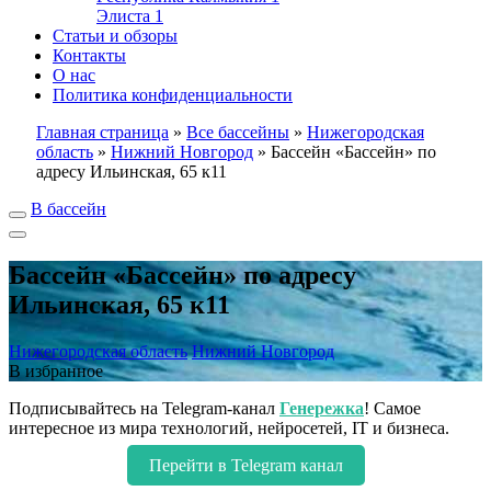
Элиста
1
Статьи и обзоры
Контакты
О нас
Политика конфиденциальности
Главная страница
»
Все бассейны
»
Нижегородская
область
»
Нижний Новгород
»
Бассейн «Бассейн» по
адресу Ильинская, 65 к11
В бассейн
Бассейн «Бассейн» по адресу
Ильинская, 65 к11
Нижегородская область
Нижний Новгород
В избранное
Подписывайтесь на Telegram-канал
Генережка
! Самое
интересное из мира технологий, нейросетей, IT и бизнеса.
Перейти в Telegram канал