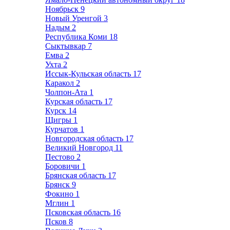
Ноябрьск
9
Новый Уренгой
3
Надым
2
Республика Коми
18
Сыктывкар
7
Емва
2
Ухта
2
Иссык-Кульская область
17
Каракол
2
Чолпон-Ата
1
Курская область
17
Курск
14
Щигры
1
Курчатов
1
Новгородская область
17
Великий Новгород
11
Пестово
2
Боровичи
1
Брянская область
17
Брянск
9
Фокино
1
Мглин
1
Псковская область
16
Псков
8