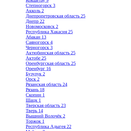
Кокшетау
9
Степногорск
3
Акколь
2
Днепропетровская область
25
Днепр
22
Новомосковск
2
Республика Хакасия
25
Абакан
13
Саяногорск
4
Черногорск
3
Актюбинская область
25
Актобе
25
Оренбургская область
25
Оренбург
16
Бузулук
2
Орск
2
Рязанская область
24
Рязань
18
Скопин
1
Шацк
1
Тверская область
23
Тверь
14
Вышний Волочёк
2
Торжок
1
Республика Адыгея
22