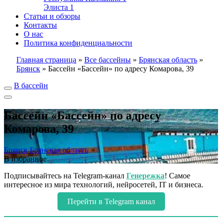
Элиста
1
Статьи и обзоры
Контакты
О нас
Политика конфиденциальности
Главная страница
»
Все бассейны
»
Брянская область
»
Брянск
»
Бассейн «Бассейн» по адресу Комарова, 39
В бассейн
Бассейн «Бассейн» по адресу
Комарова, 39
Брянск
Брянская область
В избранное
Подписывайтесь на Telegram-канал
Генережка
! Самое
интересное из мира технологий, нейросетей, IT и бизнеса.
Перейти в Telegram канал