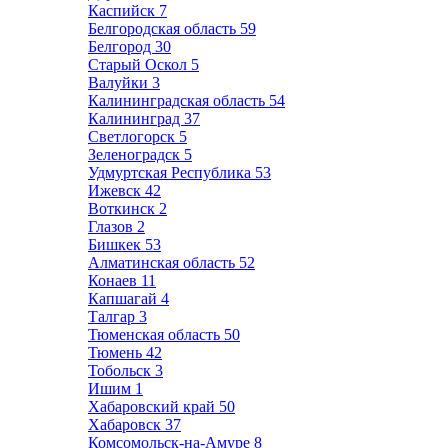
Каспийск
7
Белгородская область
59
Белгород
30
Старый Оскол
5
Валуйки
3
Калининградская область
54
Калининград
37
Светлогорск
5
Зеленоградск
5
Удмуртская Республика
53
Ижевск
42
Воткинск
2
Глазов
2
Бишкек
53
Алматинская область
52
Конаев
11
Капшагай
4
Талгар
3
Тюменская область
50
Тюмень
42
Тобольск
3
Ишим
1
Хабаровский край
50
Хабаровск
37
Комсомольск-на-Амуре
8