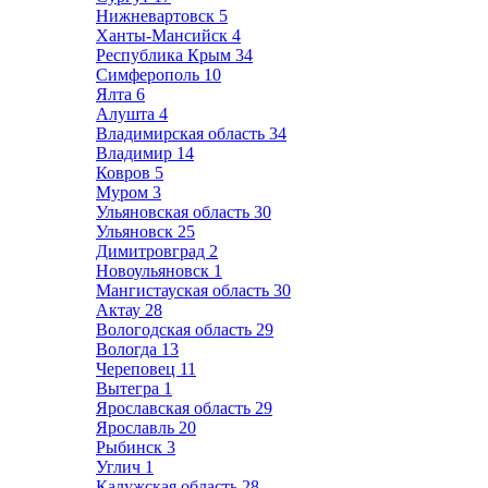
Нижневартовск
5
Ханты-Мансийск
4
Республика Крым
34
Симферополь
10
Ялта
6
Алушта
4
Владимирская область
34
Владимир
14
Ковров
5
Муром
3
Ульяновская область
30
Ульяновск
25
Димитровград
2
Новоульяновск
1
Мангистауская область
30
Актау
28
Вологодская область
29
Вологда
13
Череповец
11
Вытегра
1
Ярославская область
29
Ярославль
20
Рыбинск
3
Углич
1
Калужская область
28