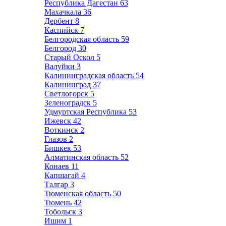
Республика Дагестан
63
Махачкала
36
Дербент
8
Каспийск
7
Белгородская область
59
Белгород
30
Старый Оскол
5
Валуйки
3
Калининградская область
54
Калининград
37
Светлогорск
5
Зеленоградск
5
Удмуртская Республика
53
Ижевск
42
Воткинск
2
Глазов
2
Бишкек
53
Алматинская область
52
Конаев
11
Капшагай
4
Талгар
3
Тюменская область
50
Тюмень
42
Тобольск
3
Ишим
1