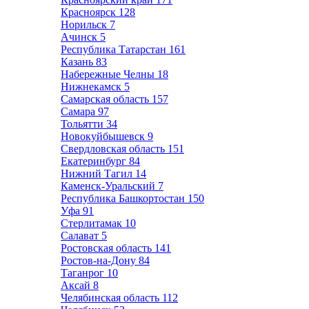
Красноярск
128
Норильск
7
Ачинск
5
Республика Татарстан
161
Казань
83
Набережные Челны
18
Нижнекамск
5
Самарская область
157
Самара
97
Тольятти
34
Новокуйбышевск
9
Свердловская область
151
Екатеринбург
84
Нижний Тагил
14
Каменск-Уральский
7
Республика Башкортостан
150
Уфа
91
Стерлитамак
10
Салават
5
Ростовская область
141
Ростов-на-Дону
84
Таганрог
10
Аксай
8
Челябинская область
112