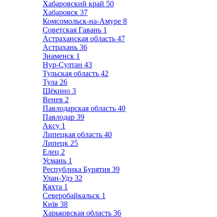
Хабаровский край
50
Хабаровск
37
Комсомольск-на-Амуре
8
Советская Гавань
1
Астраханская область
47
Астрахань
36
Знаменск
1
Нур-Султан
43
Тульская область
42
Тула
26
Щёкино
3
Венев
2
Павлодарская область
40
Павлодар
39
Аксу
1
Липецкая область
40
Липецк
25
Елец
2
Усмань
1
Республика Бурятия
39
Улан-Удэ
32
Кяхта
1
Северобайкальск
1
Київ
38
Харьковская область
36