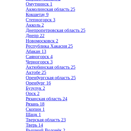
Омутнинск
1
Акмолинская область
25
Кокшетау
9
Степногорск
3
Акколь
2
Днепропетровская область
25
Днепр
22
Новомосковск
2
Республика Хакасия
25
Абакан
13
Саяногорск
4
Черногорск
3
Актюбинская область
25
Актобе
25
Оренбургская область
25
Оренбург
16
Бузулук
2
Орск
2
Рязанская область
24
Рязань
18
Скопин
1
Шацк
1
Тверская область
23
Тверь
14
Вышний Волочёк
2