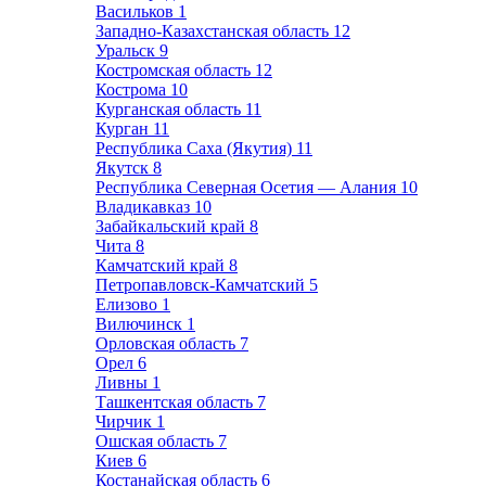
Васильков
1
Западно-Казахстанская область
12
Уральск
9
Костромская область
12
Кострома
10
Курганская область
11
Курган
11
Республика Саха (Якутия)
11
Якутск
8
Республика Северная Осетия — Алания
10
Владикавказ
10
Забайкальский край
8
Чита
8
Камчатский край
8
Петропавловск-Камчатский
5
Елизово
1
Вилючинск
1
Орловская область
7
Орел
6
Ливны
1
Ташкентская область
7
Чирчик
1
Ошская область
7
Киев
6
Костанайская область
6