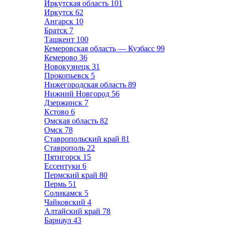
Иркутская область
101
Иркутск
62
Ангарск
10
Братск
7
Ташкент
100
Кемеровская область — Кузбасс
99
Кемерово
36
Новокузнецк
31
Прокопьевск
5
Нижегородская область
89
Нижний Новгород
56
Дзержинск
7
Кстово
6
Омская область
82
Омск
78
Ставропольский край
81
Ставрополь
22
Пятигорск
15
Ессентуки
6
Пермский край
80
Пермь
51
Соликамск
5
Чайковский
4
Алтайский край
78
Барнаул
43