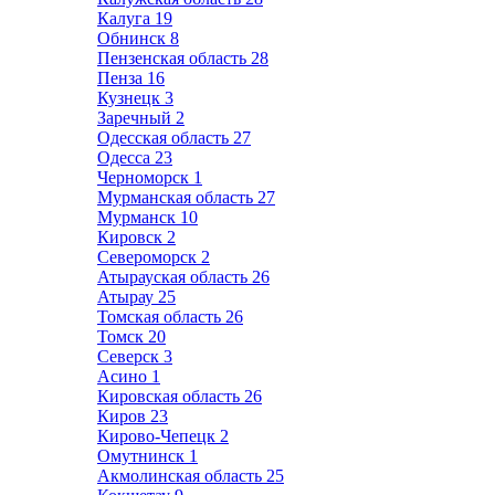
Калуга
19
Обнинск
8
Пензенская область
28
Пенза
16
Кузнецк
3
Заречный
2
Одесская область
27
Одесса
23
Черноморск
1
Мурманская область
27
Мурманск
10
Кировск
2
Североморск
2
Атырауская область
26
Атырау
25
Томская область
26
Томск
20
Северск
3
Асино
1
Кировская область
26
Киров
23
Кирово-Чепецк
2
Омутнинск
1
Акмолинская область
25