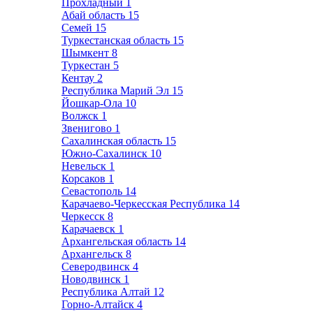
Прохладный
1
Абай область
15
Семей
15
Туркестанская область
15
Шымкент
8
Туркестан
5
Кентау
2
Республика Марий Эл
15
Йошкар-Ола
10
Волжск
1
Звенигово
1
Сахалинская область
15
Южно-Сахалинск
10
Невельск
1
Корсаков
1
Севастополь
14
Карачаево-Черкесская Республика
14
Черкесск
8
Карачаевск
1
Архангельская область
14
Архангельск
8
Северодвинск
4
Новодвинск
1
Республика Алтай
12
Горно-Алтайск
4