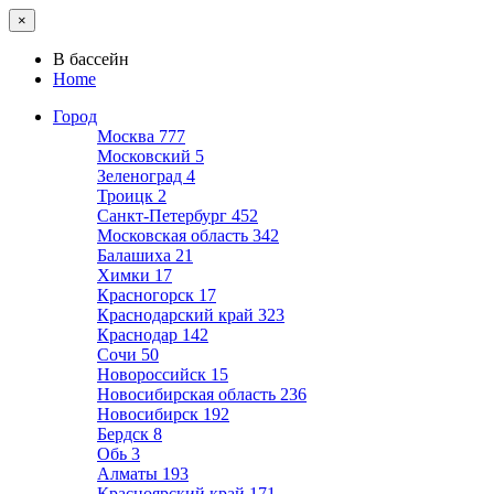
×
В бассейн
Home
Город
Москва
777
Московский
5
Зеленоград
4
Троицк
2
Санкт-Петербург
452
Московская область
342
Балашиха
21
Химки
17
Красногорск
17
Краснодарский край
323
Краснодар
142
Сочи
50
Новороссийск
15
Новосибирская область
236
Новосибирск
192
Бердск
8
Обь
3
Алматы
193
Красноярский край
171