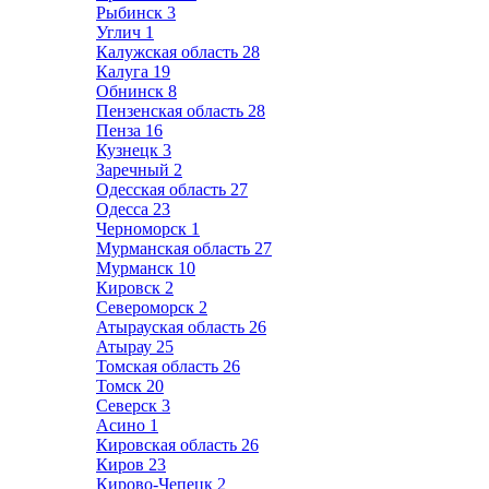
Рыбинск
3
Углич
1
Калужская область
28
Калуга
19
Обнинск
8
Пензенская область
28
Пенза
16
Кузнецк
3
Заречный
2
Одесская область
27
Одесса
23
Черноморск
1
Мурманская область
27
Мурманск
10
Кировск
2
Североморск
2
Атырауская область
26
Атырау
25
Томская область
26
Томск
20
Северск
3
Асино
1
Кировская область
26
Киров
23
Кирово-Чепецк
2