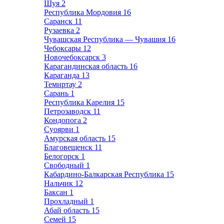
Шуя
2
Республика Мордовия
16
Саранск
11
Рузаевка
2
Чувашская Республика — Чувашия
16
Чебоксары
12
Новочебоксарск
3
Карагандинская область
16
Караганда
13
Темиртау
2
Сарань
1
Республика Карелия
15
Петрозаводск
11
Кондопога
2
Суоярви
1
Амурская область
15
Благовещенск
11
Белогорск
1
Свободный
1
Кабардино-Балкарская Республика
15
Нальчик
12
Баксан
1
Прохладный
1
Абай область
15
Семей
15