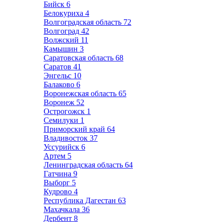
Бийск
6
Белокуриха
4
Волгоградская область
72
Волгоград
42
Волжский
11
Камышин
3
Саратовская область
68
Саратов
41
Энгельс
10
Балаково
6
Воронежская область
65
Воронеж
52
Острогожск
1
Семилуки
1
Приморский край
64
Владивосток
37
Уссурийск
6
Артем
5
Ленинградская область
64
Гатчина
9
Выборг
5
Кудрово
4
Республика Дагестан
63
Махачкала
36
Дербент
8