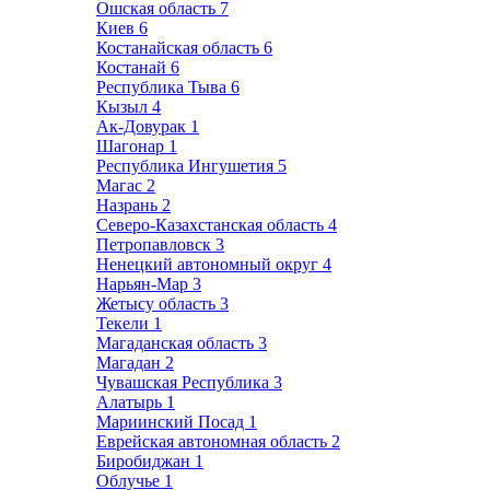
Ошская область
7
Киев
6
Костанайская область
6
Костанай
6
Республика Тыва
6
Кызыл
4
Ак-Довурак
1
Шагонар
1
Республика Ингушетия
5
Магас
2
Назрань
2
Северо-Казахстанская область
4
Петропавловск
3
Ненецкий автономный округ
4
Нарьян-Мар
3
Жетысу область
3
Текели
1
Магаданская область
3
Магадан
2
Чувашская Республика
3
Алатырь
1
Мариинский Посад
1
Еврейская автономная область
2
Биробиджан
1
Облучье
1