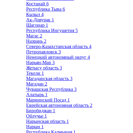
Костанай
6
Республика Тыва
6
Кызыл
4
Ак-Довурак
1
Шагонар
1
Республика Ингушетия
5
Магас
2
Назрань
2
Северо-Казахстанская область
4
Петропавловск
3
Ненецкий автономный округ
4
Нарьян-Мар
3
Жетысу область
3
Текели
1
Магаданская область
3
Магадан
2
Чувашская Республика
3
Алатырь
1
Мариинский Посад
1
Еврейская автономная область
2
Биробиджан
1
Облучье
1
Нарынская область
1
Нарын
1
Республика Калмыкия
1