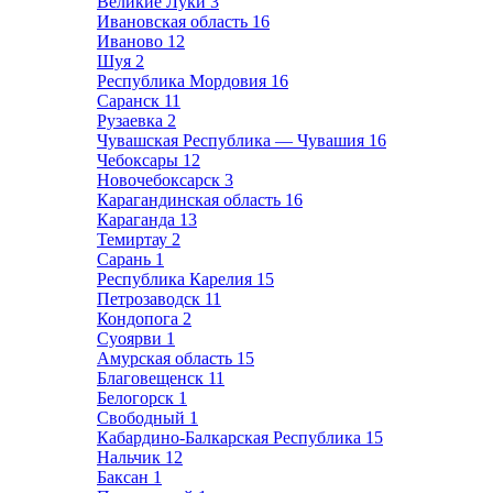
Великие Луки
3
Ивановская область
16
Иваново
12
Шуя
2
Республика Мордовия
16
Саранск
11
Рузаевка
2
Чувашская Республика — Чувашия
16
Чебоксары
12
Новочебоксарск
3
Карагандинская область
16
Караганда
13
Темиртау
2
Сарань
1
Республика Карелия
15
Петрозаводск
11
Кондопога
2
Суоярви
1
Амурская область
15
Благовещенск
11
Белогорск
1
Свободный
1
Кабардино-Балкарская Республика
15
Нальчик
12
Баксан
1