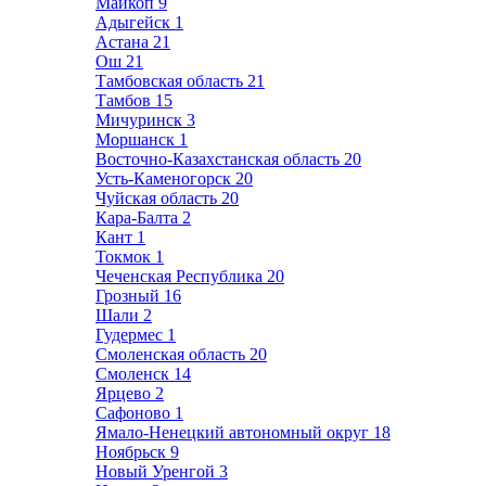
Майкоп
9
Адыгейск
1
Астана
21
Ош
21
Тамбовская область
21
Тамбов
15
Мичуринск
3
Моршанск
1
Восточно-Казахстанская область
20
Усть-Каменогорск
20
Чуйская область
20
Кара-Балта
2
Кант
1
Токмок
1
Чеченская Республика
20
Грозный
16
Шали
2
Гудермес
1
Смоленская область
20
Смоленск
14
Ярцево
2
Сафоново
1
Ямало-Ненецкий автономный округ
18
Ноябрьск
9
Новый Уренгой
3