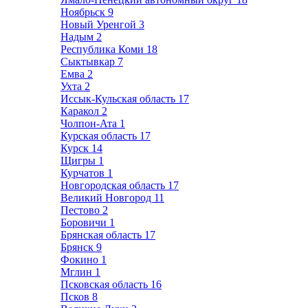
Ноябрьск
9
Новый Уренгой
3
Надым
2
Республика Коми
18
Сыктывкар
7
Емва
2
Ухта
2
Иссык-Кульская область
17
Каракол
2
Чолпон-Ата
1
Курская область
17
Курск
14
Щигры
1
Курчатов
1
Новгородская область
17
Великий Новгород
11
Пестово
2
Боровичи
1
Брянская область
17
Брянск
9
Фокино
1
Мглин
1
Псковская область
16
Псков
8