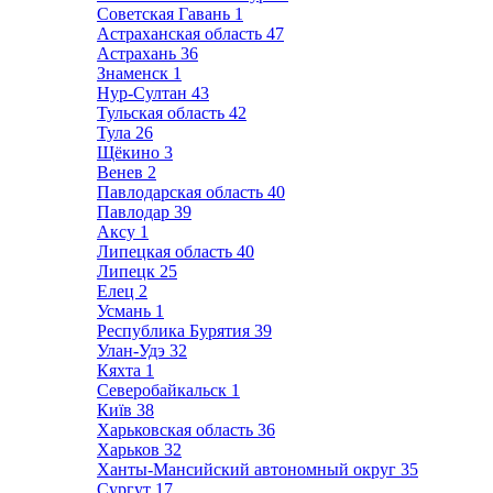
Советская Гавань
1
Астраханская область
47
Астрахань
36
Знаменск
1
Нур-Султан
43
Тульская область
42
Тула
26
Щёкино
3
Венев
2
Павлодарская область
40
Павлодар
39
Аксу
1
Липецкая область
40
Липецк
25
Елец
2
Усмань
1
Республика Бурятия
39
Улан-Удэ
32
Кяхта
1
Северобайкальск
1
Київ
38
Харьковская область
36
Харьков
32
Ханты-Мансийский автономный округ
35
Сургут
17