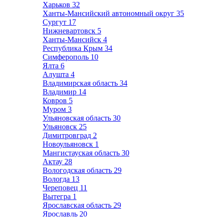
Харьков
32
Ханты-Мансийский автономный округ
35
Сургут
17
Нижневартовск
5
Ханты-Мансийск
4
Республика Крым
34
Симферополь
10
Ялта
6
Алушта
4
Владимирская область
34
Владимир
14
Ковров
5
Муром
3
Ульяновская область
30
Ульяновск
25
Димитровград
2
Новоульяновск
1
Мангистауская область
30
Актау
28
Вологодская область
29
Вологда
13
Череповец
11
Вытегра
1
Ярославская область
29
Ярославль
20