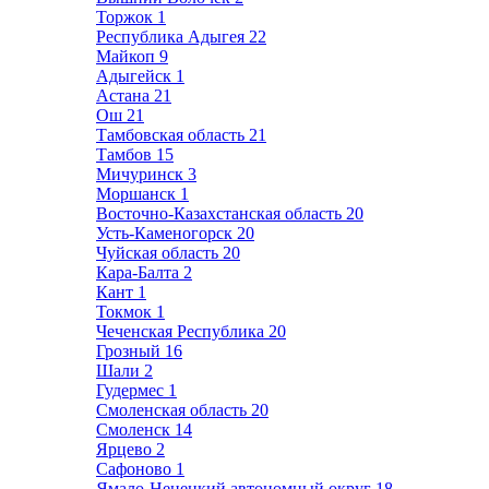
Торжок
1
Республика Адыгея
22
Майкоп
9
Адыгейск
1
Астана
21
Ош
21
Тамбовская область
21
Тамбов
15
Мичуринск
3
Моршанск
1
Восточно-Казахстанская область
20
Усть-Каменогорск
20
Чуйская область
20
Кара-Балта
2
Кант
1
Токмок
1
Чеченская Республика
20
Грозный
16
Шали
2
Гудермес
1
Смоленская область
20
Смоленск
14
Ярцево
2
Сафоново
1
Ямало-Ненецкий автономный округ
18