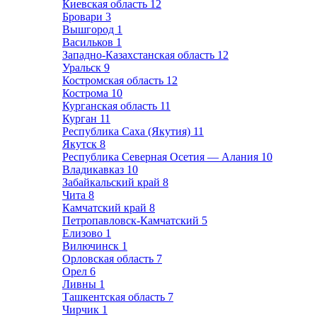
Киевская область
12
Бровари
3
Вышгород
1
Васильков
1
Западно-Казахстанская область
12
Уральск
9
Костромская область
12
Кострома
10
Курганская область
11
Курган
11
Республика Саха (Якутия)
11
Якутск
8
Республика Северная Осетия — Алания
10
Владикавказ
10
Забайкальский край
8
Чита
8
Камчатский край
8
Петропавловск-Камчатский
5
Елизово
1
Вилючинск
1
Орловская область
7
Орел
6
Ливны
1
Ташкентская область
7
Чирчик
1