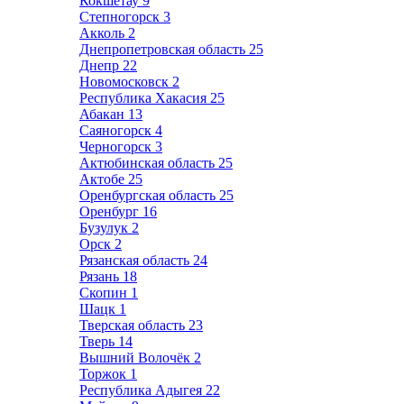
Кокшетау
9
Степногорск
3
Акколь
2
Днепропетровская область
25
Днепр
22
Новомосковск
2
Республика Хакасия
25
Абакан
13
Саяногорск
4
Черногорск
3
Актюбинская область
25
Актобе
25
Оренбургская область
25
Оренбург
16
Бузулук
2
Орск
2
Рязанская область
24
Рязань
18
Скопин
1
Шацк
1
Тверская область
23
Тверь
14
Вышний Волочёк
2
Торжок
1
Республика Адыгея
22