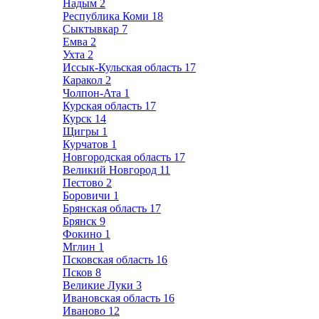
Надым
2
Республика Коми
18
Сыктывкар
7
Емва
2
Ухта
2
Иссык-Кульская область
17
Каракол
2
Чолпон-Ата
1
Курская область
17
Курск
14
Щигры
1
Курчатов
1
Новгородская область
17
Великий Новгород
11
Пестово
2
Боровичи
1
Брянская область
17
Брянск
9
Фокино
1
Мглин
1
Псковская область
16
Псков
8
Великие Луки
3
Ивановская область
16
Иваново
12