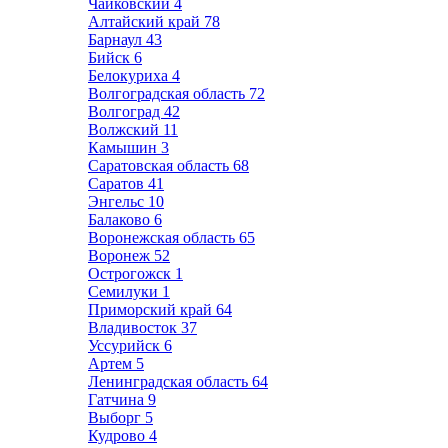
Чайковский
4
Алтайский край
78
Барнаул
43
Бийск
6
Белокуриха
4
Волгоградская область
72
Волгоград
42
Волжский
11
Камышин
3
Саратовская область
68
Саратов
41
Энгельс
10
Балаково
6
Воронежская область
65
Воронеж
52
Острогожск
1
Семилуки
1
Приморский край
64
Владивосток
37
Уссурийск
6
Артем
5
Ленинградская область
64
Гатчина
9
Выборг
5
Кудрово
4