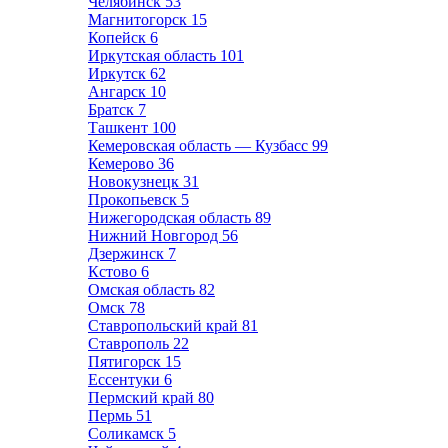
Челябинск
53
Магнитогорск
15
Копейск
6
Иркутская область
101
Иркутск
62
Ангарск
10
Братск
7
Ташкент
100
Кемеровская область — Кузбасс
99
Кемерово
36
Новокузнецк
31
Прокопьевск
5
Нижегородская область
89
Нижний Новгород
56
Дзержинск
7
Кстово
6
Омская область
82
Омск
78
Ставропольский край
81
Ставрополь
22
Пятигорск
15
Ессентуки
6
Пермский край
80
Пермь
51
Соликамск
5