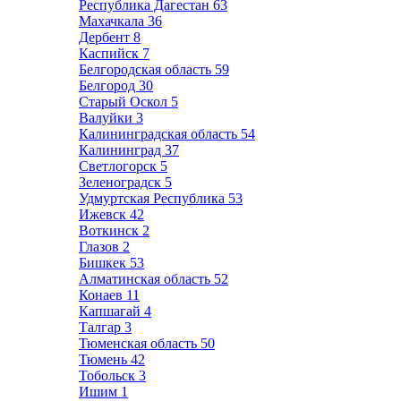
Республика Дагестан
63
Махачкала
36
Дербент
8
Каспийск
7
Белгородская область
59
Белгород
30
Старый Оскол
5
Валуйки
3
Калининградская область
54
Калининград
37
Светлогорск
5
Зеленоградск
5
Удмуртская Республика
53
Ижевск
42
Воткинск
2
Глазов
2
Бишкек
53
Алматинская область
52
Конаев
11
Капшагай
4
Талгар
3
Тюменская область
50
Тюмень
42
Тобольск
3
Ишим
1