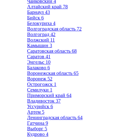
Чайковский
4
Алтайский край
78
Барнаул
43
Бийск
6
Белокуриха
4
Волгоградская область
72
Волгоград
42
Волжский
11
Камышин
3
Саратовская область
68
Саратов
41
Энгельс
10
Балаково
6
Воронежская область
65
Воронеж
52
Острогожск
1
Семилуки
1
Приморский край
64
Владивосток
37
Уссурийск
6
Артем
5
Ленинградская область
64
Гатчина
9
Выборг
5
Кудрово
4