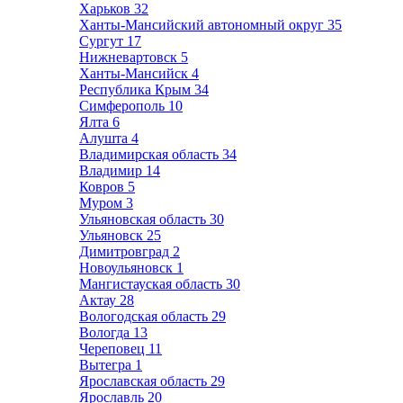
Харьков
32
Ханты-Мансийский автономный округ
35
Сургут
17
Нижневартовск
5
Ханты-Мансийск
4
Республика Крым
34
Симферополь
10
Ялта
6
Алушта
4
Владимирская область
34
Владимир
14
Ковров
5
Муром
3
Ульяновская область
30
Ульяновск
25
Димитровград
2
Новоульяновск
1
Мангистауская область
30
Актау
28
Вологодская область
29
Вологда
13
Череповец
11
Вытегра
1
Ярославская область
29
Ярославль
20