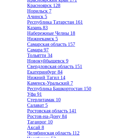
Красноярск
128
Норильск
7
Ачинск
5
Республика Татарстан
161
Казань
83
Набережные Челны
18
Нижнекамск
5
Самарская область
157
Самара
97
Тольятти
34
Новокуйбышевск
9
Свердловская область
151
Екатеринбург
84
Нижний Тагил
14
Каменск-Уральский
7
Республика Башкортостан
150
Уфа
91
Стерлитамак
10
Салават
5
Ростовская область
141
Ростов-на-Дону
84
Таганрог
10
Аксай
8
Челябинская область
112