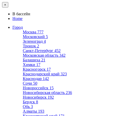
×
В бассейн
Home
Город
Москва
777
Московский
5
Зеленоград
4
Троицк
2
Санкт-Петербург
452
Московская область
342
Балашиха
21
Химки
17
Красногорск
17
Краснодарский край
323
Краснодар
142
Сочи
50
Новороссийск
15
Новосибирская область
236
Новосибирск
192
Бердск
8
Обь
3
Алматы
193
Красноярский край
171