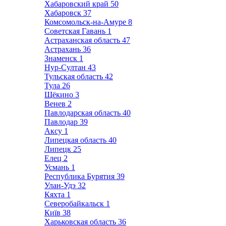
Хабаровский край
50
Хабаровск
37
Комсомольск-на-Амуре
8
Советская Гавань
1
Астраханская область
47
Астрахань
36
Знаменск
1
Нур-Султан
43
Тульская область
42
Тула
26
Щёкино
3
Венев
2
Павлодарская область
40
Павлодар
39
Аксу
1
Липецкая область
40
Липецк
25
Елец
2
Усмань
1
Республика Бурятия
39
Улан-Удэ
32
Кяхта
1
Северобайкальск
1
Київ
38
Харьковская область
36