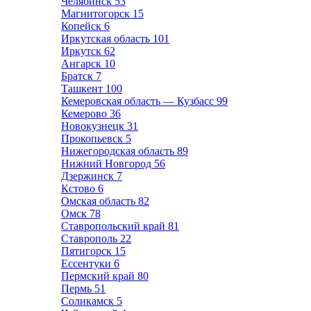
Челябинск
53
Магнитогорск
15
Копейск
6
Иркутская область
101
Иркутск
62
Ангарск
10
Братск
7
Ташкент
100
Кемеровская область — Кузбасс
99
Кемерово
36
Новокузнецк
31
Прокопьевск
5
Нижегородская область
89
Нижний Новгород
56
Дзержинск
7
Кстово
6
Омская область
82
Омск
78
Ставропольский край
81
Ставрополь
22
Пятигорск
15
Ессентуки
6
Пермский край
80
Пермь
51
Соликамск
5