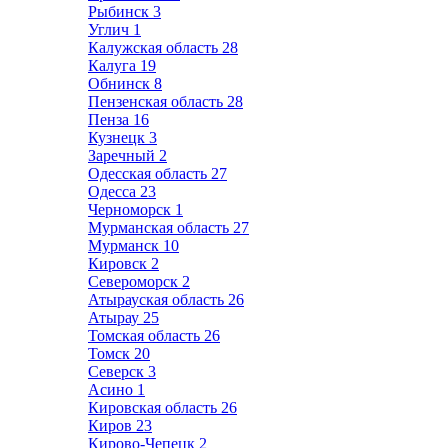
Рыбинск
3
Углич
1
Калужская область
28
Калуга
19
Обнинск
8
Пензенская область
28
Пенза
16
Кузнецк
3
Заречный
2
Одесская область
27
Одесса
23
Черноморск
1
Мурманская область
27
Мурманск
10
Кировск
2
Североморск
2
Атырауская область
26
Атырау
25
Томская область
26
Томск
20
Северск
3
Асино
1
Кировская область
26
Киров
23
Кирово-Чепецк
2