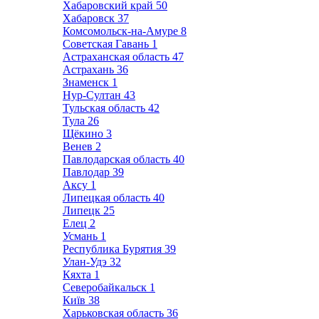
Хабаровский край
50
Хабаровск
37
Комсомольск-на-Амуре
8
Советская Гавань
1
Астраханская область
47
Астрахань
36
Знаменск
1
Нур-Султан
43
Тульская область
42
Тула
26
Щёкино
3
Венев
2
Павлодарская область
40
Павлодар
39
Аксу
1
Липецкая область
40
Липецк
25
Елец
2
Усмань
1
Республика Бурятия
39
Улан-Удэ
32
Кяхта
1
Северобайкальск
1
Київ
38
Харьковская область
36