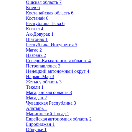
Ошская область
7
Киев
6
Костанайская область
6
Костанай
6
Республика Тыва
6
Кызыл
4
Ак-Довурак
1
Шагонар
1
Республика Ингушетия
5
Магас
2
Назрань
2
Северо-Казахстанская область
4
Петропавловск
3
Ненецкий автономный округ
4
Нарьян-Мар
3
Жетысу область
3
Текели
1
Магаданская область
3
Магадан
2
Чувашская Республика
3
Алатырь
1
Мариинский Посад
1
Еврейская автономная область
2
Биробиджан
1
Облучье
1