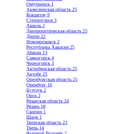
Омутнинск
1
Акмолинская область
25
Кокшетау
9
Степногорск
3
Акколь
2
Днепропетровская область
25
Днепр
22
Новомосковск
2
Республика Хакасия
25
Абакан
13
Саяногорск
4
Черногорск
3
Актюбинская область
25
Актобе
25
Оренбургская область
25
Оренбург
16
Бузулук
2
Орск
2
Рязанская область
24
Рязань
18
Скопин
1
Шацк
1
Тверская область
23
Тверь
14
Вышний Волочёк
2