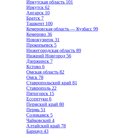
Иркутская область
101
Иркутск
62
Ангарск
10
Братск
7
Ташкент
100
Кемеровская область — Кузбасс
99
Кемерово
36
Новокузнецк
31
Прокопьевск
5
Нижегородская область
89
Нижний Новгород
56
Дзержинск
7
Кстово
6
Омская область
82
Омск
78
Ставропольский край
81
Ставрополь
22
Пятигорск
15
Ессентуки
6
Пермский край
80
Пермь
51
Соликамск
5
Чайковский
4
Алтайский край
78
Барнаул
43