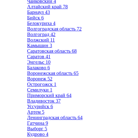
Чайковский
4
Алтайский край
78
Барнаул
43
Бийск
6
Белокуриха
4
Волгоградская область
72
Волгоград
42
Волжский
11
Камышин
3
Саратовская область
68
Саратов
41
Энгельс
10
Балаково
6
Воронежская область
65
Воронеж
52
Острогожск
1
Семилуки
1
Приморский край
64
Владивосток
37
Уссурийск
6
Артем
5
Ленинградская область
64
Гатчина
9
Выборг
5
Кудрово
4