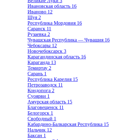
Великие Луки
3
Ивановская область
16
Иваново
12
Шуя
2
Республика Мордовия
16
Саранск
11
Рузаевка
2
Чувашская Республика — Чувашия
16
Чебоксары
12
Новочебоксарск
3
Карагандинская область
16
Караганда
13
Темиртау
2
Сарань
1
Республика Карелия
15
Петрозаводск
11
Кондопога
2
Суоярви
1
Амурская область
15
Благовещенск
11
Белогорск
1
Свободный
1
Кабардино-Балкарская Республика
15
Нальчик
12
Баксан
1