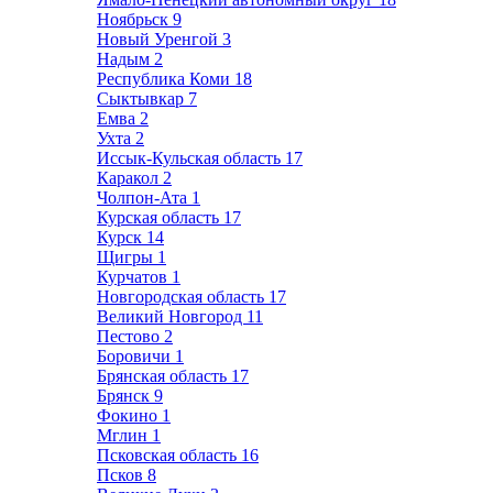
Ноябрьск
9
Новый Уренгой
3
Надым
2
Республика Коми
18
Сыктывкар
7
Емва
2
Ухта
2
Иссык-Кульская область
17
Каракол
2
Чолпон-Ата
1
Курская область
17
Курск
14
Щигры
1
Курчатов
1
Новгородская область
17
Великий Новгород
11
Пестово
2
Боровичи
1
Брянская область
17
Брянск
9
Фокино
1
Мглин
1
Псковская область
16
Псков
8