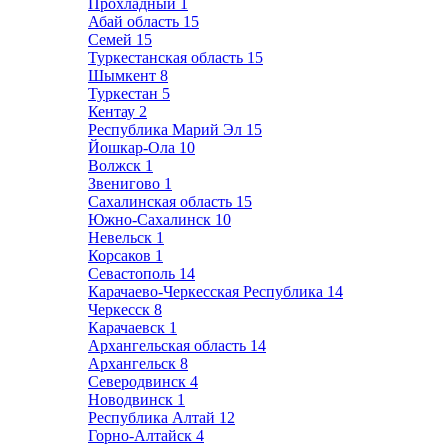
Прохладный
1
Абай область
15
Семей
15
Туркестанская область
15
Шымкент
8
Туркестан
5
Кентау
2
Республика Марий Эл
15
Йошкар-Ола
10
Волжск
1
Звенигово
1
Сахалинская область
15
Южно-Сахалинск
10
Невельск
1
Корсаков
1
Севастополь
14
Карачаево-Черкесская Республика
14
Черкесск
8
Карачаевск
1
Архангельская область
14
Архангельск
8
Северодвинск
4
Новодвинск
1
Республика Алтай
12
Горно-Алтайск
4