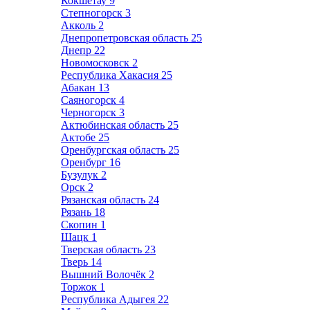
Кокшетау
9
Степногорск
3
Акколь
2
Днепропетровская область
25
Днепр
22
Новомосковск
2
Республика Хакасия
25
Абакан
13
Саяногорск
4
Черногорск
3
Актюбинская область
25
Актобе
25
Оренбургская область
25
Оренбург
16
Бузулук
2
Орск
2
Рязанская область
24
Рязань
18
Скопин
1
Шацк
1
Тверская область
23
Тверь
14
Вышний Волочёк
2
Торжок
1
Республика Адыгея
22