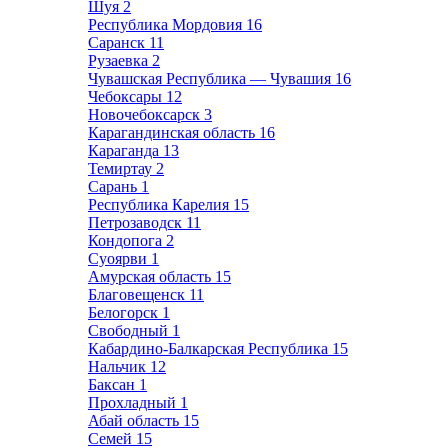
Шуя
2
Республика Мордовия
16
Саранск
11
Рузаевка
2
Чувашская Республика — Чувашия
16
Чебоксары
12
Новочебоксарск
3
Карагандинская область
16
Караганда
13
Темиртау
2
Сарань
1
Республика Карелия
15
Петрозаводск
11
Кондопога
2
Суоярви
1
Амурская область
15
Благовещенск
11
Белогорск
1
Свободный
1
Кабардино-Балкарская Республика
15
Нальчик
12
Баксан
1
Прохладный
1
Абай область
15
Семей
15