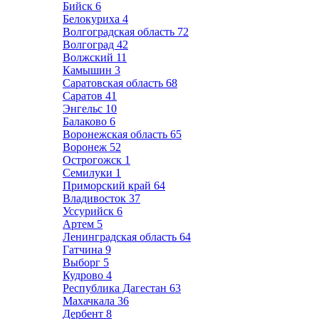
Бийск
6
Белокуриха
4
Волгоградская область
72
Волгоград
42
Волжский
11
Камышин
3
Саратовская область
68
Саратов
41
Энгельс
10
Балаково
6
Воронежская область
65
Воронеж
52
Острогожск
1
Семилуки
1
Приморский край
64
Владивосток
37
Уссурийск
6
Артем
5
Ленинградская область
64
Гатчина
9
Выборг
5
Кудрово
4
Республика Дагестан
63
Махачкала
36
Дербент
8