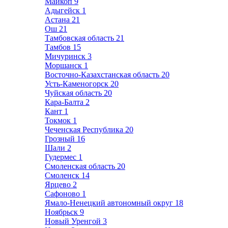
Майкоп
9
Адыгейск
1
Астана
21
Ош
21
Тамбовская область
21
Тамбов
15
Мичуринск
3
Моршанск
1
Восточно-Казахстанская область
20
Усть-Каменогорск
20
Чуйская область
20
Кара-Балта
2
Кант
1
Токмок
1
Чеченская Республика
20
Грозный
16
Шали
2
Гудермес
1
Смоленская область
20
Смоленск
14
Ярцево
2
Сафоново
1
Ямало-Ненецкий автономный округ
18
Ноябрьск
9
Новый Уренгой
3