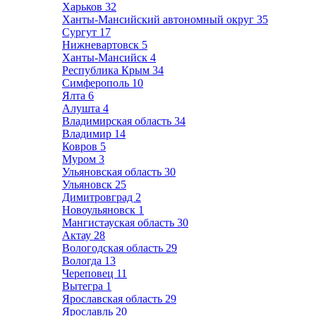
Харьков
32
Ханты-Мансийский автономный округ
35
Сургут
17
Нижневартовск
5
Ханты-Мансийск
4
Республика Крым
34
Симферополь
10
Ялта
6
Алушта
4
Владимирская область
34
Владимир
14
Ковров
5
Муром
3
Ульяновская область
30
Ульяновск
25
Димитровград
2
Новоульяновск
1
Мангистауская область
30
Актау
28
Вологодская область
29
Вологда
13
Череповец
11
Вытегра
1
Ярославская область
29
Ярославль
20