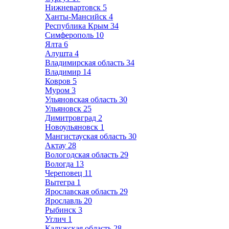
Нижневартовск
5
Ханты-Мансийск
4
Республика Крым
34
Симферополь
10
Ялта
6
Алушта
4
Владимирская область
34
Владимир
14
Ковров
5
Муром
3
Ульяновская область
30
Ульяновск
25
Димитровград
2
Новоульяновск
1
Мангистауская область
30
Актау
28
Вологодская область
29
Вологда
13
Череповец
11
Вытегра
1
Ярославская область
29
Ярославль
20
Рыбинск
3
Углич
1
Калужская область
28