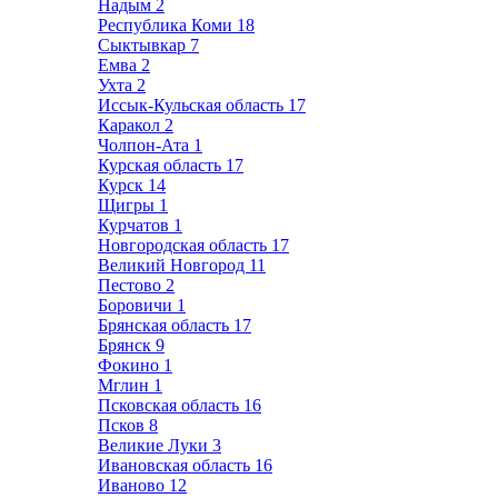
Надым
2
Республика Коми
18
Сыктывкар
7
Емва
2
Ухта
2
Иссык-Кульская область
17
Каракол
2
Чолпон-Ата
1
Курская область
17
Курск
14
Щигры
1
Курчатов
1
Новгородская область
17
Великий Новгород
11
Пестово
2
Боровичи
1
Брянская область
17
Брянск
9
Фокино
1
Мглин
1
Псковская область
16
Псков
8
Великие Луки
3
Ивановская область
16
Иваново
12