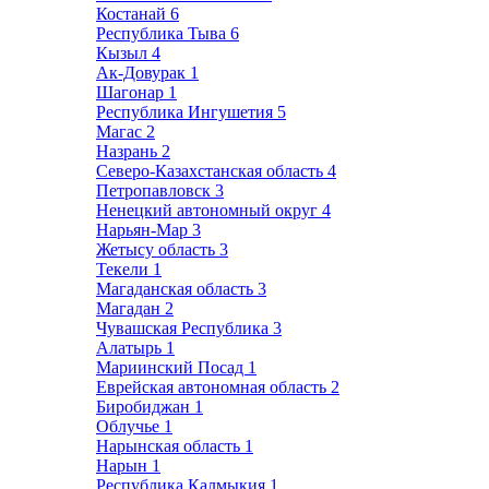
Костанай
6
Республика Тыва
6
Кызыл
4
Ак-Довурак
1
Шагонар
1
Республика Ингушетия
5
Магас
2
Назрань
2
Северо-Казахстанская область
4
Петропавловск
3
Ненецкий автономный округ
4
Нарьян-Мар
3
Жетысу область
3
Текели
1
Магаданская область
3
Магадан
2
Чувашская Республика
3
Алатырь
1
Мариинский Посад
1
Еврейская автономная область
2
Биробиджан
1
Облучье
1
Нарынская область
1
Нарын
1
Республика Калмыкия
1