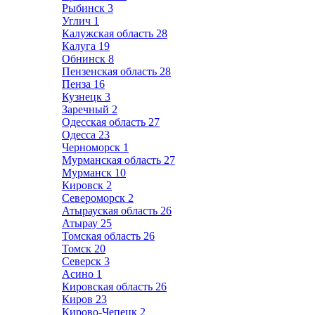
Рыбинск
3
Углич
1
Калужская область
28
Калуга
19
Обнинск
8
Пензенская область
28
Пенза
16
Кузнецк
3
Заречный
2
Одесская область
27
Одесса
23
Черноморск
1
Мурманская область
27
Мурманск
10
Кировск
2
Североморск
2
Атырауская область
26
Атырау
25
Томская область
26
Томск
20
Северск
3
Асино
1
Кировская область
26
Киров
23
Кирово-Чепецк
2