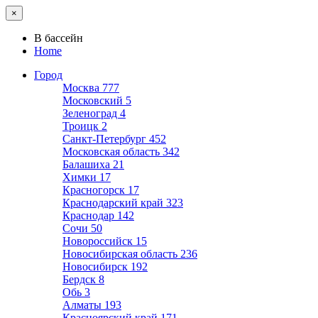
×
В бассейн
Home
Город
Москва
777
Московский
5
Зеленоград
4
Троицк
2
Санкт-Петербург
452
Московская область
342
Балашиха
21
Химки
17
Красногорск
17
Краснодарский край
323
Краснодар
142
Сочи
50
Новороссийск
15
Новосибирская область
236
Новосибирск
192
Бердск
8
Обь
3
Алматы
193
Красноярский край
171