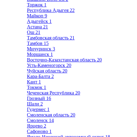
Торжок
1
Республика Адыгея
22
Майкоп
9
Адыгейск
1
Астана
21
Ош
21
Тамбовская область
21
Тамбов
15
Мичуринск
3
Моршанск
1
Восточно-Казахстанская область
20
Усть-Каменогорск
20
Чуйская область
20
Кара-Балта
2
Кант
1
Токмок
1
Чеченская Республика
20
Грозный
16
Шали
2
Гудермес
1
Смоленская область
20
Смоленск
14
Ярцево
2
Сафоново
1
Ямало-Ненецкий автономный округ
18