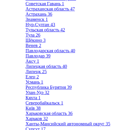
Советская Гавань
1
Астраханская область
47
Астрахань
36
Знаменск
1
Нур-Султан
43
Тульская область
42
Тула
26
Щёкино
3
Венев
2
Павлодарская область
40
Павлодар
39
Аксу
1
Липецкая область
40
Липецк
25
Елец
2
Усмань
1
Республика Бурятия
39
Улан-Удэ
32
Кяхта
1
Северобайкальск
1
Київ
38
Харьковская область
36
Харьков
32
Ханты-Мансийский автономный округ
35
Сургут
17