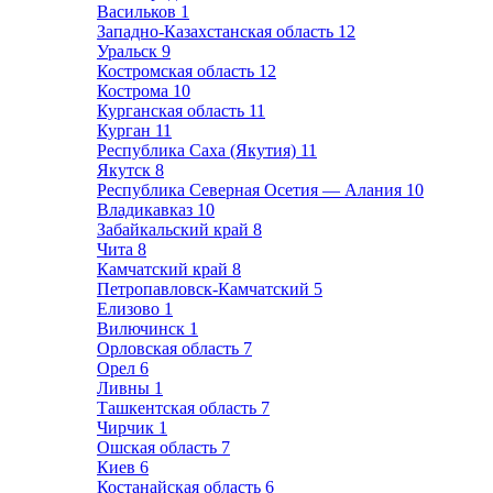
Васильков
1
Западно-Казахстанская область
12
Уральск
9
Костромская область
12
Кострома
10
Курганская область
11
Курган
11
Республика Саха (Якутия)
11
Якутск
8
Республика Северная Осетия — Алания
10
Владикавказ
10
Забайкальский край
8
Чита
8
Камчатский край
8
Петропавловск-Камчатский
5
Елизово
1
Вилючинск
1
Орловская область
7
Орел
6
Ливны
1
Ташкентская область
7
Чирчик
1
Ошская область
7
Киев
6
Костанайская область
6