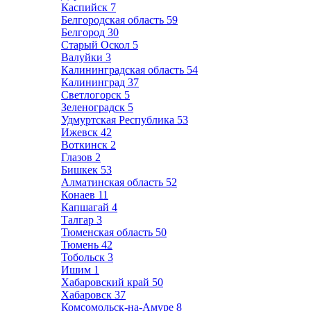
Каспийск
7
Белгородская область
59
Белгород
30
Старый Оскол
5
Валуйки
3
Калининградская область
54
Калининград
37
Светлогорск
5
Зеленоградск
5
Удмуртская Республика
53
Ижевск
42
Воткинск
2
Глазов
2
Бишкек
53
Алматинская область
52
Конаев
11
Капшагай
4
Талгар
3
Тюменская область
50
Тюмень
42
Тобольск
3
Ишим
1
Хабаровский край
50
Хабаровск
37
Комсомольск-на-Амуре
8