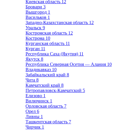
Киевская область
12
Бровари
3
Вышгород
1
Васильков
1
Западно-Казахстанская область
12
Уральск
9
Костромская область
12
Кострома
10
Курганская область
11
Курган
11
Республика Саха (Якутия)
11
Якутск
8
Республика Северная Осетия — Алания
10
Владикавказ
10
Забайкальский край
8
Чита
8
Камчатский край
8
Петропавловск-Камчатский
5
Елизово
1
Вилючинск
1
Орловская область
7
Орел
6
Ливны
1
Ташкентская область
7
Чирчик
1