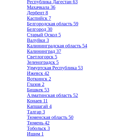
Республика Дагестан
63
Махачкала
36
Дербент
8
Каспийск
7
Белгородская область
59
Белгород
30
Старый Оскол
5
Валуйки
3
Калининградская область
54
Калининград
37
Светлогорск
5
Зеленоградск
5
Удмуртская Республика
53
Ижевск
42
Воткинск
2
Глазов
2
Бишкек
53
Алматинская область
52
Конаев
11
Капшагай
4
Талгар
3
Тюменская область
50
Тюмень
42
Тобольск
3
Ишим
1