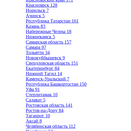
Красноярск
128
Норильск
7
Ачинск
5
Республика Татарстан
161
Казань
83
Набережные Челны
18
Нижнекамск
5
Самарская область
157
Самара
97
Тольятти
34
Новокуйбышевск
9
Свердловская область
151
Екатеринбург
84
Нижний Тагил
14
Каменск-Уральский
7
Республика Башкортостан
150
Уфа
91
Стерлитамак
10
Салават
5
Ростовская область
141
Ростов-на-Дону
84
Таганрог
10
Аксай
8
Челябинская область
112