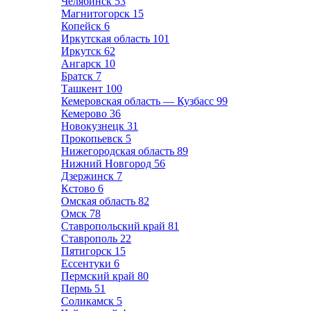
Челябинск
53
Магнитогорск
15
Копейск
6
Иркутская область
101
Иркутск
62
Ангарск
10
Братск
7
Ташкент
100
Кемеровская область — Кузбасс
99
Кемерово
36
Новокузнецк
31
Прокопьевск
5
Нижегородская область
89
Нижний Новгород
56
Дзержинск
7
Кстово
6
Омская область
82
Омск
78
Ставропольский край
81
Ставрополь
22
Пятигорск
15
Ессентуки
6
Пермский край
80
Пермь
51
Соликамск
5