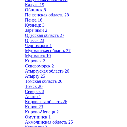
Калуга
19
Обнинск
8
Пензенская область
28
Пенза
16
Кузнецк
3
Заречный
2
Одесская область
27
Одесса
23
Черноморск
1
Мурманская область
27
Мурманск
10
Кировск
2
Североморск
2
Атырауская область
26
Атырау
25
Томская область
26
Томск
20
Северск
3
Асино
1
Кировская область
26
Киров
23
Кирово-Чепецк
2
Омутнинск
1
Акмолинская область
25