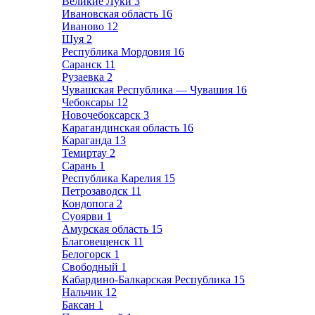
Великие Луки
3
Ивановская область
16
Иваново
12
Шуя
2
Республика Мордовия
16
Саранск
11
Рузаевка
2
Чувашская Республика — Чувашия
16
Чебоксары
12
Новочебоксарск
3
Карагандинская область
16
Караганда
13
Темиртау
2
Сарань
1
Республика Карелия
15
Петрозаводск
11
Кондопога
2
Суоярви
1
Амурская область
15
Благовещенск
11
Белогорск
1
Свободный
1
Кабардино-Балкарская Республика
15
Нальчик
12
Баксан
1