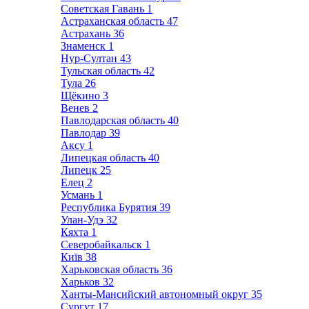
Советская Гавань
1
Астраханская область
47
Астрахань
36
Знаменск
1
Нур-Султан
43
Тульская область
42
Тула
26
Щёкино
3
Венев
2
Павлодарская область
40
Павлодар
39
Аксу
1
Липецкая область
40
Липецк
25
Елец
2
Усмань
1
Республика Бурятия
39
Улан-Удэ
32
Кяхта
1
Северобайкальск
1
Київ
38
Харьковская область
36
Харьков
32
Ханты-Мансийский автономный округ
35
Сургут
17