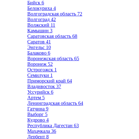
Бийск
6
Белокуриха
4
Волгоградская область
72
Волгоград
42
Волжский
11
Камышин
3
Саратовская область
68
Саратов
41
Энгельс
10
Балаково
6
Воронежская область
65
Воронеж
52
Острогожск
1
Семилуки
1
Приморский край
64
Владивосток
37
Уссурийск
6
Артем
5
Ленинградская область
64
Гатчина
9
Выборг
5
Кудрово
4
Республика Дагестан
63
Махачкала
36
Дербент
8