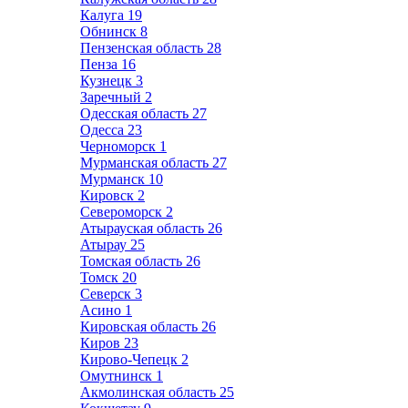
Калуга
19
Обнинск
8
Пензенская область
28
Пенза
16
Кузнецк
3
Заречный
2
Одесская область
27
Одесса
23
Черноморск
1
Мурманская область
27
Мурманск
10
Кировск
2
Североморск
2
Атырауская область
26
Атырау
25
Томская область
26
Томск
20
Северск
3
Асино
1
Кировская область
26
Киров
23
Кирово-Чепецк
2
Омутнинск
1
Акмолинская область
25