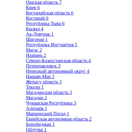
Ошская область
7
Киев
6
Костанайская область
6
Костанай
6
Республика Тыва
6
Кызыл
4
Ак-Довурак
1
Шагонар
1
Республика Ингушетия
5
Магас
2
Назрань
2
Северо-Казахстанская область
4
Петропавловск
3
Ненецкий автономный округ
4
Нарьян-Мар
3
Жетысу область
3
Текели
1
Магаданская область
3
Магадан
2
Чувашская Республика
3
Алатырь
1
Мариинский Посад
1
Еврейская автономная область
2
Биробиджан
1
Облучье
1