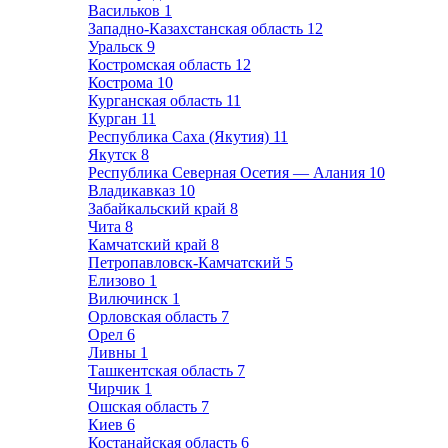
Васильков
1
Западно-Казахстанская область
12
Уральск
9
Костромская область
12
Кострома
10
Курганская область
11
Курган
11
Республика Саха (Якутия)
11
Якутск
8
Республика Северная Осетия — Алания
10
Владикавказ
10
Забайкальский край
8
Чита
8
Камчатский край
8
Петропавловск-Камчатский
5
Елизово
1
Вилючинск
1
Орловская область
7
Орел
6
Ливны
1
Ташкентская область
7
Чирчик
1
Ошская область
7
Киев
6
Костанайская область
6