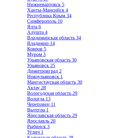
Нижневартовск
5
Ханты-Мансийск
4
Республика Крым
34
Симферополь
10
Ялта
6
Алушта
4
Владимирская область
34
Владимир
14
Ковров
5
Муром
3
Ульяновская область
30
Ульяновск
25
Димитровград
2
Новоульяновск
1
Мангистауская область
30
Актау
28
Вологодская область
29
Вологда
13
Череповец
11
Вытегра
1
Ярославская область
29
Ярославль
20
Рыбинск
3
Углич
1
Калужская область
28