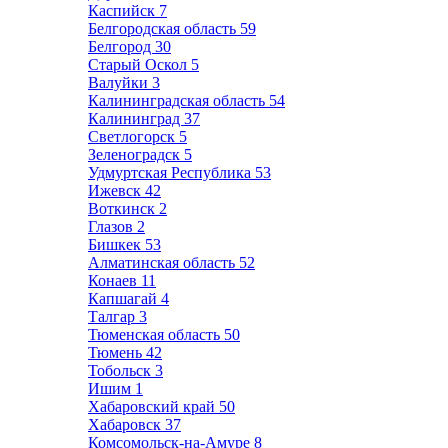
Каспийск
7
Белгородская область
59
Белгород
30
Старый Оскол
5
Валуйки
3
Калининградская область
54
Калининград
37
Светлогорск
5
Зеленоградск
5
Удмуртская Республика
53
Ижевск
42
Воткинск
2
Глазов
2
Бишкек
53
Алматинская область
52
Конаев
11
Капшагай
4
Талгар
3
Тюменская область
50
Тюмень
42
Тобольск
3
Ишим
1
Хабаровский край
50
Хабаровск
37
Комсомольск-на-Амуре
8