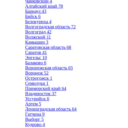
Чайковский
4
Алтайский край
78
Барнаул
43
Бийск
6
Белокуриха
4
Волгоградская область
72
Волгоград
42
Волжский
11
Камышин
3
Саратовская область
68
Саратов
41
Энгельс
10
Балаково
6
Воронежская область
65
Воронеж
52
Острогожск
1
Семилуки
1
Приморский край
64
Владивосток
37
Уссурийск
6
Артем
5
Ленинградская область
64
Гатчина
9
Выборг
5
Кудрово
4