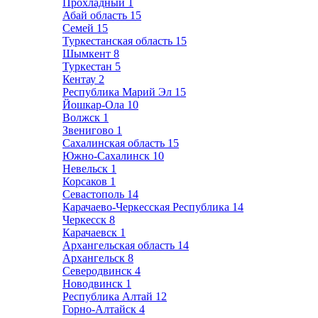
Прохладный
1
Абай область
15
Семей
15
Туркестанская область
15
Шымкент
8
Туркестан
5
Кентау
2
Республика Марий Эл
15
Йошкар-Ола
10
Волжск
1
Звенигово
1
Сахалинская область
15
Южно-Сахалинск
10
Невельск
1
Корсаков
1
Севастополь
14
Карачаево-Черкесская Республика
14
Черкесск
8
Карачаевск
1
Архангельская область
14
Архангельск
8
Северодвинск
4
Новодвинск
1
Республика Алтай
12
Горно-Алтайск
4