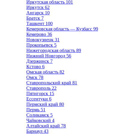
Иркутская область
101
Иркутск
62
Ангарск
10
Братск
7
Ташкент
100
Кемеровская область — Кузбасс
99
Кемерово
36
Новокузнецк
31
Прокопьевск
5
Нижегородская область
89
Нижний Новгород
56
Дзержинск
7
Кстово
6
Омская область
82
Омск
78
Ставропольский край
81
Ставрополь
22
Пятигорск
15
Ессентуки
6
Пермский край
80
Пермь
51
Соликамск
5
Чайковский
4
Алтайский край
78
Барнаул
43