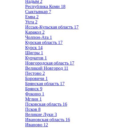
Надым
2
Республика Коми
18
Сыктывкар
7
Емва
2
Ухта
2
Иссык-Кульская область
17
Каракол
2
Чолпон-Ата
1
Курская область
17
Курск
14
Щигры
1
Курчатов
1
Новгородская область
17
Великий Новгород
11
Пестово
2
Боровичи
1
Брянская область
17
Брянск
9
Фокино
1
Мглин
1
Псковская область
16
Псков
8
Великие Луки
3
Ивановская область
16
Иваново
12