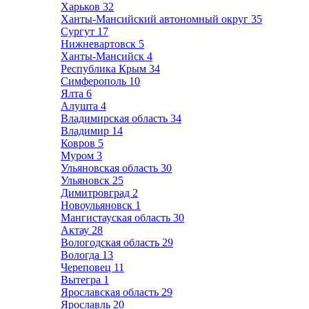
Харьков
32
Ханты-Мансийский автономный округ
35
Сургут
17
Нижневартовск
5
Ханты-Мансийск
4
Республика Крым
34
Симферополь
10
Ялта
6
Алушта
4
Владимирская область
34
Владимир
14
Ковров
5
Муром
3
Ульяновская область
30
Ульяновск
25
Димитровград
2
Новоульяновск
1
Мангистауская область
30
Актау
28
Вологодская область
29
Вологда
13
Череповец
11
Вытегра
1
Ярославская область
29
Ярославль
20