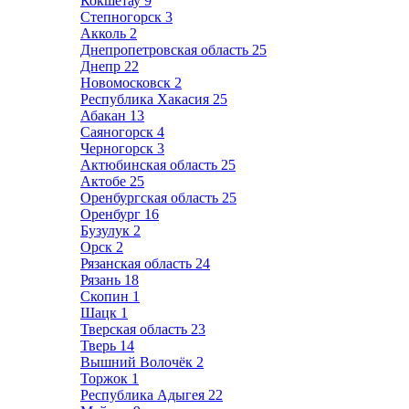
Кокшетау
9
Степногорск
3
Акколь
2
Днепропетровская область
25
Днепр
22
Новомосковск
2
Республика Хакасия
25
Абакан
13
Саяногорск
4
Черногорск
3
Актюбинская область
25
Актобе
25
Оренбургская область
25
Оренбург
16
Бузулук
2
Орск
2
Рязанская область
24
Рязань
18
Скопин
1
Шацк
1
Тверская область
23
Тверь
14
Вышний Волочёк
2
Торжок
1
Республика Адыгея
22