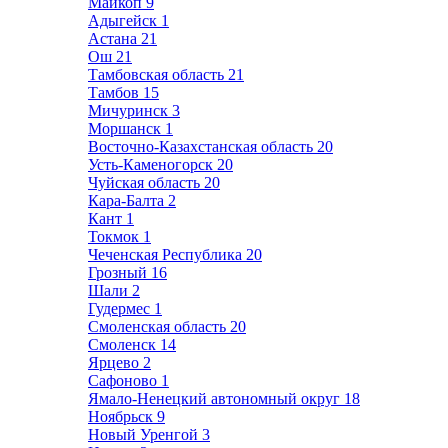
Майкоп
9
Адыгейск
1
Астана
21
Ош
21
Тамбовская область
21
Тамбов
15
Мичуринск
3
Моршанск
1
Восточно-Казахстанская область
20
Усть-Каменогорск
20
Чуйская область
20
Кара-Балта
2
Кант
1
Токмок
1
Чеченская Республика
20
Грозный
16
Шали
2
Гудермес
1
Смоленская область
20
Смоленск
14
Ярцево
2
Сафоново
1
Ямало-Ненецкий автономный округ
18
Ноябрьск
9
Новый Уренгой
3