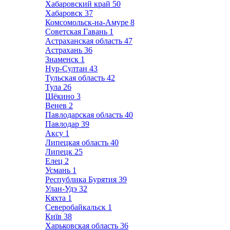
Хабаровский край
50
Хабаровск
37
Комсомольск-на-Амуре
8
Советская Гавань
1
Астраханская область
47
Астрахань
36
Знаменск
1
Нур-Султан
43
Тульская область
42
Тула
26
Щёкино
3
Венев
2
Павлодарская область
40
Павлодар
39
Аксу
1
Липецкая область
40
Липецк
25
Елец
2
Усмань
1
Республика Бурятия
39
Улан-Удэ
32
Кяхта
1
Северобайкальск
1
Київ
38
Харьковская область
36