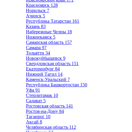
Красноярск
128
Норильск
7
Ачинск
5
Республика Татарстан
161
Казань
83
Набережные Челны
18
Нижнекамск
5
Самарская область
157
Самара
97
Тольятти
34
Новокуйбышевск
9
Свердловская область
151
Екатеринбург
84
Нижний Тагил
14
Каменск-Уральский
7
Республика Башкортостан
150
Уфа
91
Стерлитамак
10
Салават
5
Ростовская область
141
Ростов-на-Дону
84
Таганрог
10
Аксай
8
Челябинская область
112