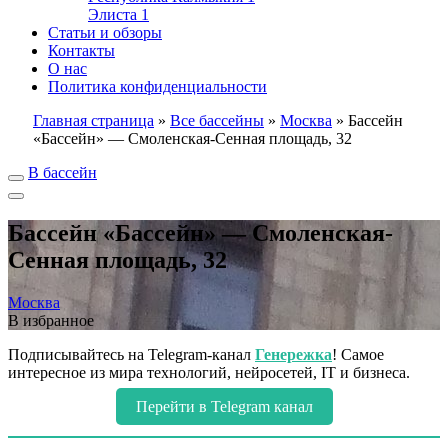
Элиста
1
Статьи и обзоры
Контакты
О нас
Политика конфиденциальности
Главная страница
»
Все бассейны
»
Москва
»
Бассейн
«Бассейн» — Смоленская-Сенная площадь, 32
В бассейн
Бассейн «Бассейн» — Смоленская-
Сенная площадь, 32
Москва
В избранное
Подписывайтесь на Telegram-канал
Генережка
! Самое
интересное из мира технологий, нейросетей, IT и бизнеса.
Перейти в Telegram канал