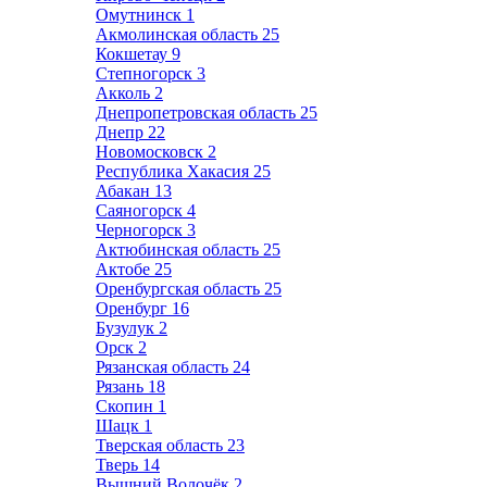
Омутнинск
1
Акмолинская область
25
Кокшетау
9
Степногорск
3
Акколь
2
Днепропетровская область
25
Днепр
22
Новомосковск
2
Республика Хакасия
25
Абакан
13
Саяногорск
4
Черногорск
3
Актюбинская область
25
Актобе
25
Оренбургская область
25
Оренбург
16
Бузулук
2
Орск
2
Рязанская область
24
Рязань
18
Скопин
1
Шацк
1
Тверская область
23
Тверь
14
Вышний Волочёк
2