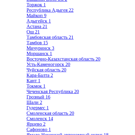
Торжок
1
Республика Адыгея
22
Майкоп
9
Адыгейск
1
Астана
21
Ош
21
Тамбовская область
21
Тамбов
15
Мичуринск
3
Моршанск
1
Восточно-Казахстанская область
20
Усть-Каменогорск
20
Чуйская область
20
Кара-Балта
2
Кант
1
Токмок
1
Чеченская Республика
20
Грозный
16
Шали
2
Гудермес
1
Смоленская область
20
Смоленск
14
Ярцево
2
Сафоново
1
Ямало-Ненецкий автономный округ
18