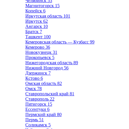
Челябинск
53
Магнитогорск
15
Копейск
6
Иркутская область
101
Иркутск
62
Ангарск
10
Братск
7
Ташкент
100
Кемеровская область — Кузбасс
99
Кемерово
36
Новокузнецк
31
Прокопьевск
5
Нижегородская область
89
Нижний Новгород
56
Дзержинск
7
Кстово
6
Омская область
82
Омск
78
Ставропольский край
81
Ставрополь
22
Пятигорск
15
Ессентуки
6
Пермский край
80
Пермь
51
Соликамск
5