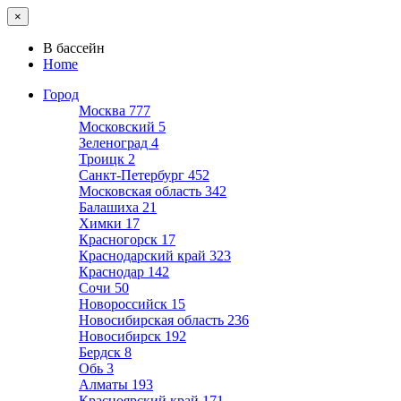
×
В бассейн
Home
Город
Москва
777
Московский
5
Зеленоград
4
Троицк
2
Санкт-Петербург
452
Московская область
342
Балашиха
21
Химки
17
Красногорск
17
Краснодарский край
323
Краснодар
142
Сочи
50
Новороссийск
15
Новосибирская область
236
Новосибирск
192
Бердск
8
Обь
3
Алматы
193
Красноярский край
171