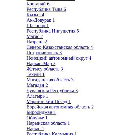
Костанай
6
Республика Тыва
6
Кызыл
4
Ак-Довурак
1
Шагонар
1
Республика Ингушетия
5
Магас
2
Назрань
2
Северо-Казахстанская область
4
Петропавловск
3
Ненецкий автономный округ
4
Нарьян-Мар
3
Жетысу область
3
Текели
1
Магаданская область
3
Магадан
2
Чувашская Республика
3
Алатырь
1
Мариинский Посад
1
Еврейская автономная область
2
Биробиджан
1
Облучье
1
Нарынская область
1
Нарын
1
Республика Калмыкия
1