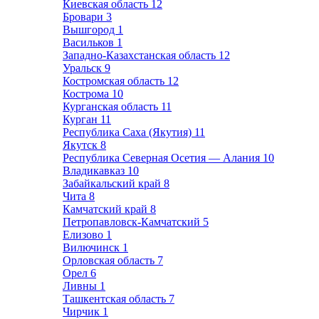
Киевская область
12
Бровари
3
Вышгород
1
Васильков
1
Западно-Казахстанская область
12
Уральск
9
Костромская область
12
Кострома
10
Курганская область
11
Курган
11
Республика Саха (Якутия)
11
Якутск
8
Республика Северная Осетия — Алания
10
Владикавказ
10
Забайкальский край
8
Чита
8
Камчатский край
8
Петропавловск-Камчатский
5
Елизово
1
Вилючинск
1
Орловская область
7
Орел
6
Ливны
1
Ташкентская область
7
Чирчик
1