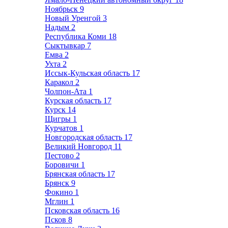
Ноябрьск
9
Новый Уренгой
3
Надым
2
Республика Коми
18
Сыктывкар
7
Емва
2
Ухта
2
Иссык-Кульская область
17
Каракол
2
Чолпон-Ата
1
Курская область
17
Курск
14
Щигры
1
Курчатов
1
Новгородская область
17
Великий Новгород
11
Пестово
2
Боровичи
1
Брянская область
17
Брянск
9
Фокино
1
Мглин
1
Псковская область
16
Псков
8