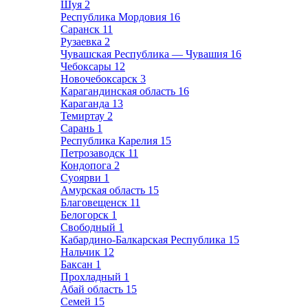
Шуя
2
Республика Мордовия
16
Саранск
11
Рузаевка
2
Чувашская Республика — Чувашия
16
Чебоксары
12
Новочебоксарск
3
Карагандинская область
16
Караганда
13
Темиртау
2
Сарань
1
Республика Карелия
15
Петрозаводск
11
Кондопога
2
Суоярви
1
Амурская область
15
Благовещенск
11
Белогорск
1
Свободный
1
Кабардино-Балкарская Республика
15
Нальчик
12
Баксан
1
Прохладный
1
Абай область
15
Семей
15