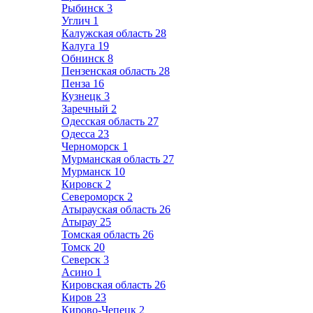
Рыбинск
3
Углич
1
Калужская область
28
Калуга
19
Обнинск
8
Пензенская область
28
Пенза
16
Кузнецк
3
Заречный
2
Одесская область
27
Одесса
23
Черноморск
1
Мурманская область
27
Мурманск
10
Кировск
2
Североморск
2
Атырауская область
26
Атырау
25
Томская область
26
Томск
20
Северск
3
Асино
1
Кировская область
26
Киров
23
Кирово-Чепецк
2