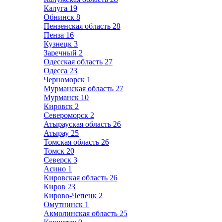
Калуга
19
Обнинск
8
Пензенская область
28
Пенза
16
Кузнецк
3
Заречный
2
Одесская область
27
Одесса
23
Черноморск
1
Мурманская область
27
Мурманск
10
Кировск
2
Североморск
2
Атырауская область
26
Атырау
25
Томская область
26
Томск
20
Северск
3
Асино
1
Кировская область
26
Киров
23
Кирово-Чепецк
2
Омутнинск
1
Акмолинская область
25