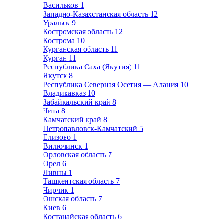
Васильков
1
Западно-Казахстанская область
12
Уральск
9
Костромская область
12
Кострома
10
Курганская область
11
Курган
11
Республика Саха (Якутия)
11
Якутск
8
Республика Северная Осетия — Алания
10
Владикавказ
10
Забайкальский край
8
Чита
8
Камчатский край
8
Петропавловск-Камчатский
5
Елизово
1
Вилючинск
1
Орловская область
7
Орел
6
Ливны
1
Ташкентская область
7
Чирчик
1
Ошская область
7
Киев
6
Костанайская область
6