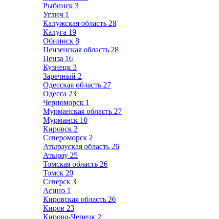
Рыбинск
3
Углич
1
Калужская область
28
Калуга
19
Обнинск
8
Пензенская область
28
Пенза
16
Кузнецк
3
Заречный
2
Одесская область
27
Одесса
23
Черноморск
1
Мурманская область
27
Мурманск
10
Кировск
2
Североморск
2
Атырауская область
26
Атырау
25
Томская область
26
Томск
20
Северск
3
Асино
1
Кировская область
26
Киров
23
Кирово-Чепецк
2