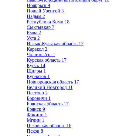
Ноябрьск
9
Новый Уренгой
3
Надым
2
Республика Коми
18
Сыктывкар
7
Емва
2
Ухта
2
Иссык-Кульская область
17
Каракол
2
Чолпон-Ата
1
Курская область
17
Курск
14
Щигры
1
Курчатов
1
Новгородская область
17
Великий Новгород
11
Пестово
2
Боровичи
1
Брянская область
17
Брянск
9
Фокино
1
Мглин
1
Псковская область
16
Псков
8