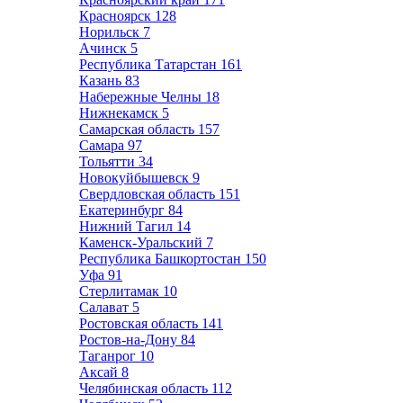
Красноярск
128
Норильск
7
Ачинск
5
Республика Татарстан
161
Казань
83
Набережные Челны
18
Нижнекамск
5
Самарская область
157
Самара
97
Тольятти
34
Новокуйбышевск
9
Свердловская область
151
Екатеринбург
84
Нижний Тагил
14
Каменск-Уральский
7
Республика Башкортостан
150
Уфа
91
Стерлитамак
10
Салават
5
Ростовская область
141
Ростов-на-Дону
84
Таганрог
10
Аксай
8
Челябинская область
112