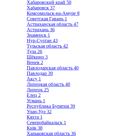
Хабаровский край
50
Хабаровск
37
Комсомольск-на-Амуре
8
Советская Гавань
1
Астраханская область
47
Астрахань
36
Знаменск
1
Нур-Султан
43
Тульская область
42
Тула
26
Щёкино
3
Венев
2
Павлодарская область
40
Павлодар
39
Аксу
1
Липецкая область
40
Липецк
25
Елец
2
Усмань
1
Республика Бурятия
39
Улан-Удэ
32
Кяхта
1
Северобайкальск
1
Київ
38
Харьковская область
36