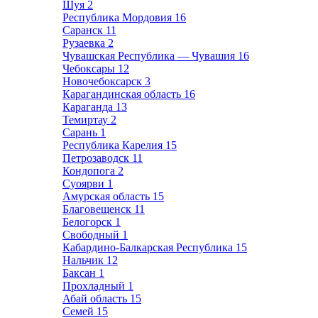
Шуя
2
Республика Мордовия
16
Саранск
11
Рузаевка
2
Чувашская Республика — Чувашия
16
Чебоксары
12
Новочебоксарск
3
Карагандинская область
16
Караганда
13
Темиртау
2
Сарань
1
Республика Карелия
15
Петрозаводск
11
Кондопога
2
Суоярви
1
Амурская область
15
Благовещенск
11
Белогорск
1
Свободный
1
Кабардино-Балкарская Республика
15
Нальчик
12
Баксан
1
Прохладный
1
Абай область
15
Семей
15