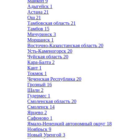
Майкоп
9
Адыгейск
1
Астана
21
Ош
21
Тамбовская область
21
Тамбов
15
Мичуринск
3
Моршанск
1
Восточно-Казахстанская область
20
Усть-Каменогорск
20
Чуйская область
20
Кара-Балта
2
Кант
1
Токмок
1
Чеченская Республика
20
Грозный
16
Шали
2
Гудермес
1
Смоленская область
20
Смоленск
14
Ярцево
2
Сафоново
1
Ямало-Ненецкий автономный округ
18
Ноябрьск
9
Новый Уренгой
3