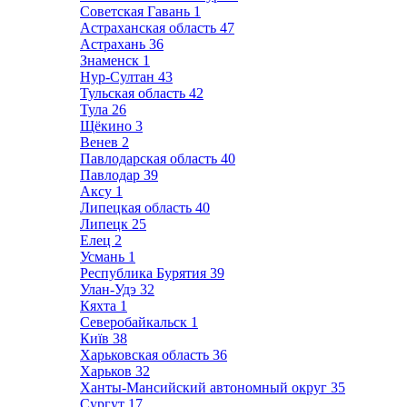
Советская Гавань
1
Астраханская область
47
Астрахань
36
Знаменск
1
Нур-Султан
43
Тульская область
42
Тула
26
Щёкино
3
Венев
2
Павлодарская область
40
Павлодар
39
Аксу
1
Липецкая область
40
Липецк
25
Елец
2
Усмань
1
Республика Бурятия
39
Улан-Удэ
32
Кяхта
1
Северобайкальск
1
Київ
38
Харьковская область
36
Харьков
32
Ханты-Мансийский автономный округ
35
Сургут
17