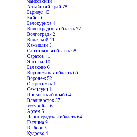
Чайковский
4
Алтайский край
78
Барнаул
43
Бийск
6
Белокуриха
4
Волгоградская область
72
Волгоград
42
Волжский
11
Камышин
3
Саратовская область
68
Саратов
41
Энгельс
10
Балаково
6
Воронежская область
65
Воронеж
52
Острогожск
1
Семилуки
1
Приморский край
64
Владивосток
37
Уссурийск
6
Артем
5
Ленинградская область
64
Гатчина
9
Выборг
5
Кудрово
4