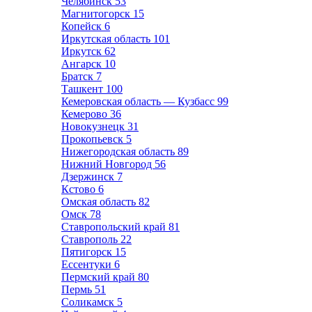
Челябинск
53
Магнитогорск
15
Копейск
6
Иркутская область
101
Иркутск
62
Ангарск
10
Братск
7
Ташкент
100
Кемеровская область — Кузбасс
99
Кемерово
36
Новокузнецк
31
Прокопьевск
5
Нижегородская область
89
Нижний Новгород
56
Дзержинск
7
Кстово
6
Омская область
82
Омск
78
Ставропольский край
81
Ставрополь
22
Пятигорск
15
Ессентуки
6
Пермский край
80
Пермь
51
Соликамск
5