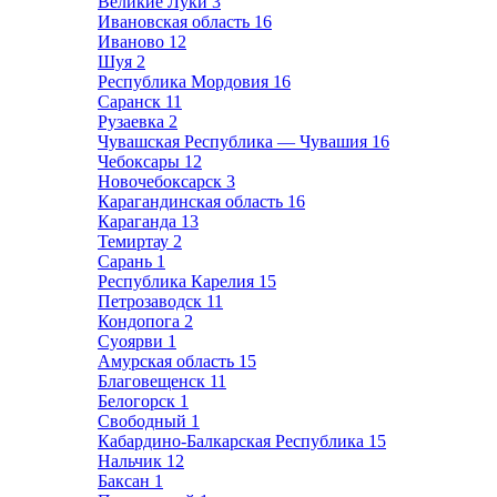
Великие Луки
3
Ивановская область
16
Иваново
12
Шуя
2
Республика Мордовия
16
Саранск
11
Рузаевка
2
Чувашская Республика — Чувашия
16
Чебоксары
12
Новочебоксарск
3
Карагандинская область
16
Караганда
13
Темиртау
2
Сарань
1
Республика Карелия
15
Петрозаводск
11
Кондопога
2
Суоярви
1
Амурская область
15
Благовещенск
11
Белогорск
1
Свободный
1
Кабардино-Балкарская Республика
15
Нальчик
12
Баксан
1