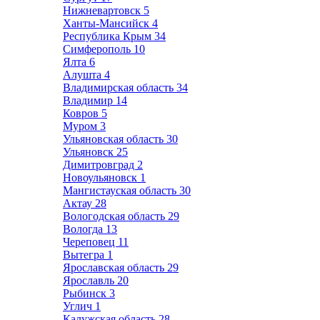
Нижневартовск
5
Ханты-Мансийск
4
Республика Крым
34
Симферополь
10
Ялта
6
Алушта
4
Владимирская область
34
Владимир
14
Ковров
5
Муром
3
Ульяновская область
30
Ульяновск
25
Димитровград
2
Новоульяновск
1
Мангистауская область
30
Актау
28
Вологодская область
29
Вологда
13
Череповец
11
Вытегра
1
Ярославская область
29
Ярославль
20
Рыбинск
3
Углич
1
Калужская область
28