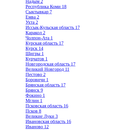
Надым
2
Республика Коми
18
Сыктывкар
7
Емва
2
Ухта
2
Иссык-Кульская область
17
Каракол
2
Чолпон-Ата
1
Курская область
17
Курск
14
Щигры
1
Курчатов
1
Новгородская область
17
Великий Новгород
11
Пестово
2
Боровичи
1
Брянская область
17
Брянск
9
Фокино
1
Мглин
1
Псковская область
16
Псков
8
Великие Луки
3
Ивановская область
16
Иваново
12