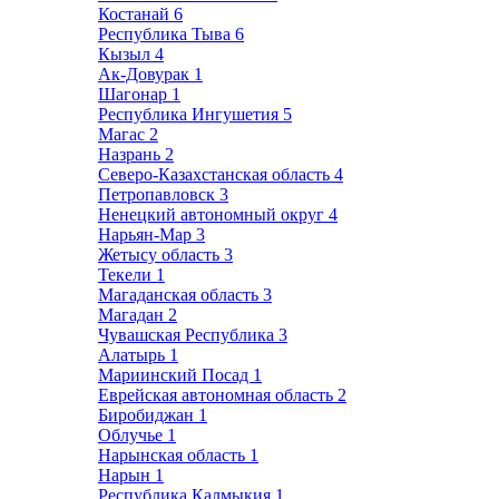
Костанай
6
Республика Тыва
6
Кызыл
4
Ак-Довурак
1
Шагонар
1
Республика Ингушетия
5
Магас
2
Назрань
2
Северо-Казахстанская область
4
Петропавловск
3
Ненецкий автономный округ
4
Нарьян-Мар
3
Жетысу область
3
Текели
1
Магаданская область
3
Магадан
2
Чувашская Республика
3
Алатырь
1
Мариинский Посад
1
Еврейская автономная область
2
Биробиджан
1
Облучье
1
Нарынская область
1
Нарын
1
Республика Калмыкия
1