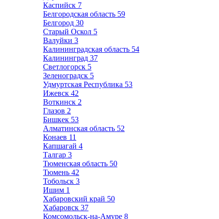
Каспийск
7
Белгородская область
59
Белгород
30
Старый Оскол
5
Валуйки
3
Калининградская область
54
Калининград
37
Светлогорск
5
Зеленоградск
5
Удмуртская Республика
53
Ижевск
42
Воткинск
2
Глазов
2
Бишкек
53
Алматинская область
52
Конаев
11
Капшагай
4
Талгар
3
Тюменская область
50
Тюмень
42
Тобольск
3
Ишим
1
Хабаровский край
50
Хабаровск
37
Комсомольск-на-Амуре
8