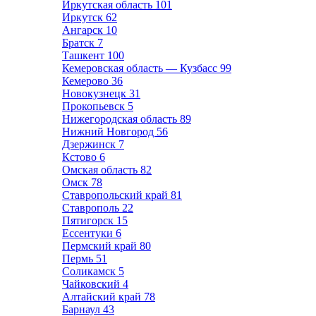
Иркутская область
101
Иркутск
62
Ангарск
10
Братск
7
Ташкент
100
Кемеровская область — Кузбасс
99
Кемерово
36
Новокузнецк
31
Прокопьевск
5
Нижегородская область
89
Нижний Новгород
56
Дзержинск
7
Кстово
6
Омская область
82
Омск
78
Ставропольский край
81
Ставрополь
22
Пятигорск
15
Ессентуки
6
Пермский край
80
Пермь
51
Соликамск
5
Чайковский
4
Алтайский край
78
Барнаул
43