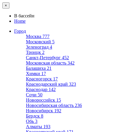
×
В бассейн
Home
Город
Москва
777
Московский
5
Зеленоград
4
Троицк
2
Санкт-Петербург
452
Московская область
342
Балашиха
21
Химки
17
Красногорск
17
Краснодарский край
323
Краснодар
142
Сочи
50
Новороссийск
15
Новосибирская область
236
Новосибирск
192
Бердск
8
Обь
3
Алматы
193
Красноярский край
171