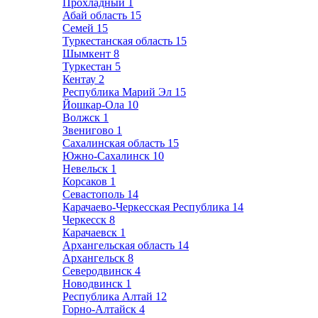
Прохладный
1
Абай область
15
Семей
15
Туркестанская область
15
Шымкент
8
Туркестан
5
Кентау
2
Республика Марий Эл
15
Йошкар-Ола
10
Волжск
1
Звенигово
1
Сахалинская область
15
Южно-Сахалинск
10
Невельск
1
Корсаков
1
Севастополь
14
Карачаево-Черкесская Республика
14
Черкесск
8
Карачаевск
1
Архангельская область
14
Архангельск
8
Северодвинск
4
Новодвинск
1
Республика Алтай
12
Горно-Алтайск
4