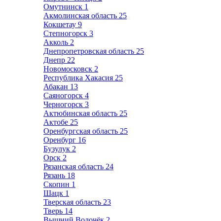
Омутнинск
1
Акмолинская область
25
Кокшетау
9
Степногорск
3
Акколь
2
Днепропетровская область
25
Днепр
22
Новомосковск
2
Республика Хакасия
25
Абакан
13
Саяногорск
4
Черногорск
3
Актюбинская область
25
Актобе
25
Оренбургская область
25
Оренбург
16
Бузулук
2
Орск
2
Рязанская область
24
Рязань
18
Скопин
1
Шацк
1
Тверская область
23
Тверь
14
Вышний Волочёк
2