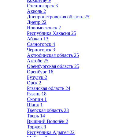
Кокшетау
9
Степногорск
3
Акколь
2
Днепропетровская область
25
Днепр
22
Новомосковск
2
Республика Хакасия
25
Абакан
13
Саяногорск
4
Черногорск
3
Актюбинская область
25
Актобе
25
Оренбургская область
25
Оренбург
16
Бузулук
2
Орск
2
Рязанская область
24
Рязань
18
Скопин
1
Шацк
1
Тверская область
23
Тверь
14
Вышний Волочёк
2
Торжок
1
Республика Адыгея
22