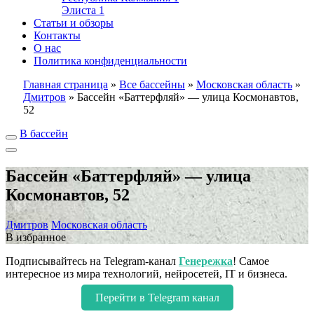
Элиста
1
Статьи и обзоры
Контакты
О нас
Политика конфиденциальности
Главная страница
»
Все бассейны
»
Московская область
»
Дмитров
»
Бассейн «Баттерфляй» — улица Космонавтов,
52
В бассейн
Бассейн «Баттерфляй» — улица
Космонавтов, 52
Дмитров
Московская область
В избранное
Подписывайтесь на Telegram-канал
Генережка
! Самое
интересное из мира технологий, нейросетей, IT и бизнеса.
Перейти в Telegram канал