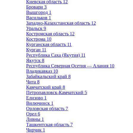
Киевская область
12
Бровари
3
Вышгород
1
Васильков
1
Западно-Казахстанская область
12
Уральск
9
Костромская область
12
Кострома
10
Курганская область
11
Курган
11
Республика Саха (Якутия)
11
Якутск
8
Республика Северная Осетия — Алания
10
Владикавказ
10
Забайкальский край
8
Чита
8
Камчатский край
8
Петропавловск-Камчатский
5
Елизово
1
Вилючинск
1
Орловская область
7
Орел
6
Ливны
1
Ташкентская область
7
Чирчик
1