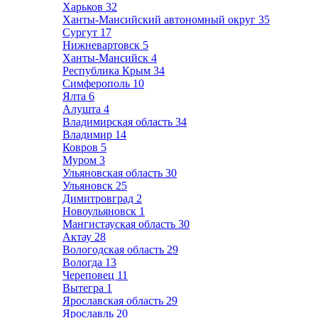
Харьков
32
Ханты-Мансийский автономный округ
35
Сургут
17
Нижневартовск
5
Ханты-Мансийск
4
Республика Крым
34
Симферополь
10
Ялта
6
Алушта
4
Владимирская область
34
Владимир
14
Ковров
5
Муром
3
Ульяновская область
30
Ульяновск
25
Димитровград
2
Новоульяновск
1
Мангистауская область
30
Актау
28
Вологодская область
29
Вологда
13
Череповец
11
Вытегра
1
Ярославская область
29
Ярославль
20