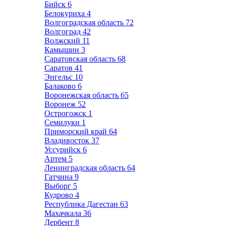
Бийск
6
Белокуриха
4
Волгоградская область
72
Волгоград
42
Волжский
11
Камышин
3
Саратовская область
68
Саратов
41
Энгельс
10
Балаково
6
Воронежская область
65
Воронеж
52
Острогожск
1
Семилуки
1
Приморский край
64
Владивосток
37
Уссурийск
6
Артем
5
Ленинградская область
64
Гатчина
9
Выборг
5
Кудрово
4
Республика Дагестан
63
Махачкала
36
Дербент
8