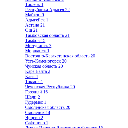
Торжок
1
Республика Адыгея
22
Майкоп
9
Адыгейск
1
Астана
21
Ош
21
Тамбовская область
21
Тамбов
15
Мичуринск
3
Моршанск
1
Восточно-Казахстанская область
20
Усть-Каменогорск
20
Чуйская область
20
Кара-Балта
2
Кант
1
Токмок
1
Чеченская Республика
20
Грозный
16
Шали
2
Гудермес
1
Смоленская область
20
Смоленск
14
Ярцево
2
Сафоново
1
Ямало-Ненецкий автономный округ
18