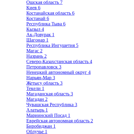
Ошская область
7
Киев
6
Костанайская область
6
Костанай
6
Республика Тыва
6
Кызыл
4
Ак-Довурак
1
Шагонар
1
Республика Ингушетия
5
Магас
2
Назрань
2
Северо-Казахстанская область
4
Петропавловск
3
Ненецкий автономный округ
4
Нарьян-Мар
3
Жетысу область
3
Текели
1
Магаданская область
3
Магадан
2
Чувашская Республика
3
Алатырь
1
Мариинский Посад
1
Еврейская автономная область
2
Биробиджан
1
Облучье
1