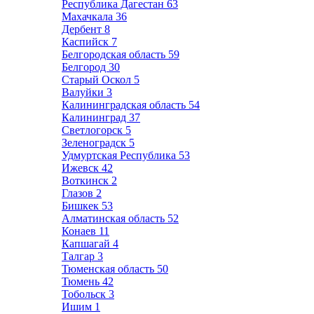
Республика Дагестан
63
Махачкала
36
Дербент
8
Каспийск
7
Белгородская область
59
Белгород
30
Старый Оскол
5
Валуйки
3
Калининградская область
54
Калининград
37
Светлогорск
5
Зеленоградск
5
Удмуртская Республика
53
Ижевск
42
Воткинск
2
Глазов
2
Бишкек
53
Алматинская область
52
Конаев
11
Капшагай
4
Талгар
3
Тюменская область
50
Тюмень
42
Тобольск
3
Ишим
1