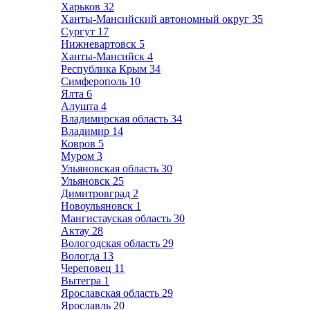
Харьков
32
Ханты-Мансийский автономный округ
35
Сургут
17
Нижневартовск
5
Ханты-Мансийск
4
Республика Крым
34
Симферополь
10
Ялта
6
Алушта
4
Владимирская область
34
Владимир
14
Ковров
5
Муром
3
Ульяновская область
30
Ульяновск
25
Димитровград
2
Новоульяновск
1
Мангистауская область
30
Актау
28
Вологодская область
29
Вологда
13
Череповец
11
Вытегра
1
Ярославская область
29
Ярославль
20