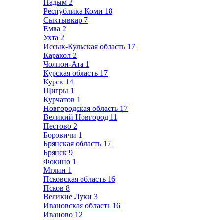
Надым
2
Республика Коми
18
Сыктывкар
7
Емва
2
Ухта
2
Иссык-Кульская область
17
Каракол
2
Чолпон-Ата
1
Курская область
17
Курск
14
Щигры
1
Курчатов
1
Новгородская область
17
Великий Новгород
11
Пестово
2
Боровичи
1
Брянская область
17
Брянск
9
Фокино
1
Мглин
1
Псковская область
16
Псков
8
Великие Луки
3
Ивановская область
16
Иваново
12