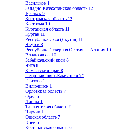
Васильков
1
Западно-Казахстанская область
12
Уральск
9
Костромская область
12
Кострома
10
Курганская область
11
Курган
11
Республика Саха (Якутия)
11
Якутск
8
Республика Северная Осетия — Алания
10
Владикавказ
10
Забайкальский край
8
Чита
8
Камчатский край
8
Петропавловск-Камчатский
5
Елизово
1
Вилючинск
1
Орловская область
7
Орел
6
Ливны
1
Ташкентская область
7
Чирчик
1
Ошская область
7
Киев
6
Костанайская область
6