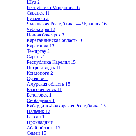
Шуя
2
Республика Мордовия
16
Саранск
11
Рузаевка
2
Чувашская Республика — Чувашия
16
Чебоксары
12
Новочебоксарск
3
Карагандинская область
16
Караганда
13
Темиртау
2
Сарань
1
Республика Карелия
15
Петрозаводск
11
Кондопога
2
Суоярви
1
Амурская область
15
Благовещенск
11
Белогорск
1
Свободный
1
Кабардино-Балкарская Республика
15
Нальчик
12
Баксан
1
Прохладный
1
Абай область
15
Семей
15