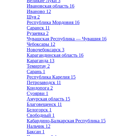
Великие Луки
3
Ивановская область
16
Иваново
12
Шуя
2
Республика Мордовия
16
Саранск
11
Рузаевка
2
Чувашская Республика — Чувашия
16
Чебоксары
12
Новочебоксарск
3
Карагандинская область
16
Караганда
13
Темиртау
2
Сарань
1
Республика Карелия
15
Петрозаводск
11
Кондопога
2
Суоярви
1
Амурская область
15
Благовещенск
11
Белогорск
1
Свободный
1
Кабардино-Балкарская Республика
15
Нальчик
12
Баксан
1