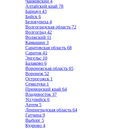
Чайковский
4
Алтайский край
78
Барнаул
43
Бийск
6
Белокуриха
4
Волгоградская область
72
Волгоград
42
Волжский
11
Камышин
3
Саратовская область
68
Саратов
41
Энгельс
10
Балаково
6
Воронежская область
65
Воронеж
52
Острогожск
1
Семилуки
1
Приморский край
64
Владивосток
37
Уссурийск
6
Артем
5
Ленинградская область
64
Гатчина
9
Выборг
5
Кудрово
4