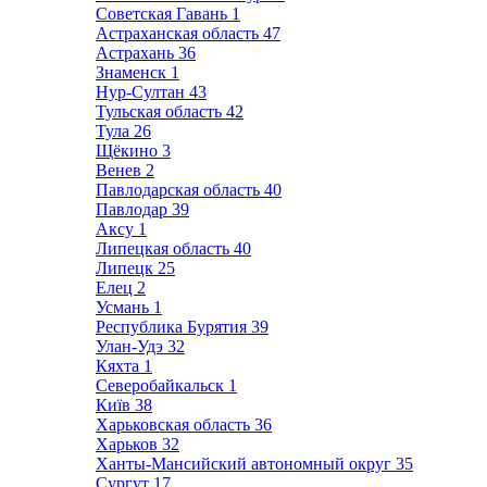
Советская Гавань
1
Астраханская область
47
Астрахань
36
Знаменск
1
Нур-Султан
43
Тульская область
42
Тула
26
Щёкино
3
Венев
2
Павлодарская область
40
Павлодар
39
Аксу
1
Липецкая область
40
Липецк
25
Елец
2
Усмань
1
Республика Бурятия
39
Улан-Удэ
32
Кяхта
1
Северобайкальск
1
Київ
38
Харьковская область
36
Харьков
32
Ханты-Мансийский автономный округ
35
Сургут
17