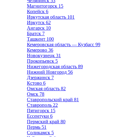
Челябинск
53
Магнитогорск
15
Копейск
6
Иркутская область
101
Иркутск
62
Ангарск
10
Братск
7
Ташкент
100
Кемеровская область — Кузбасс
99
Кемерово
36
Новокузнецк
31
Прокопьевск
5
Нижегородская область
89
Нижний Новгород
56
Дзержинск
7
Кстово
6
Омская область
82
Омск
78
Ставропольский край
81
Ставрополь
22
Пятигорск
15
Ессентуки
6
Пермский край
80
Пермь
51
Соликамск
5