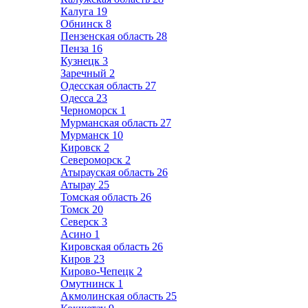
Калуга
19
Обнинск
8
Пензенская область
28
Пенза
16
Кузнецк
3
Заречный
2
Одесская область
27
Одесса
23
Черноморск
1
Мурманская область
27
Мурманск
10
Кировск
2
Североморск
2
Атырауская область
26
Атырау
25
Томская область
26
Томск
20
Северск
3
Асино
1
Кировская область
26
Киров
23
Кирово-Чепецк
2
Омутнинск
1
Акмолинская область
25