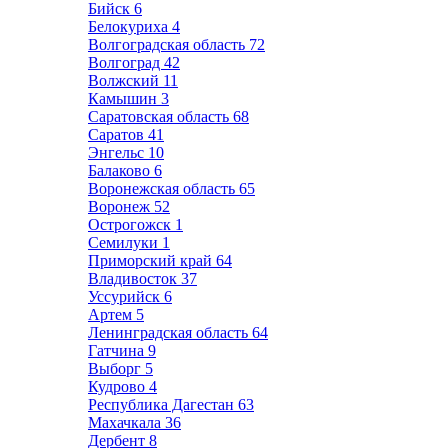
Бийск
6
Белокуриха
4
Волгоградская область
72
Волгоград
42
Волжский
11
Камышин
3
Саратовская область
68
Саратов
41
Энгельс
10
Балаково
6
Воронежская область
65
Воронеж
52
Острогожск
1
Семилуки
1
Приморский край
64
Владивосток
37
Уссурийск
6
Артем
5
Ленинградская область
64
Гатчина
9
Выборг
5
Кудрово
4
Республика Дагестан
63
Махачкала
36
Дербент
8