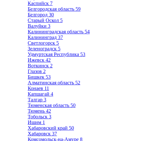
Каспийск
7
Белгородская область
59
Белгород
30
Старый Оскол
5
Валуйки
3
Калининградская область
54
Калининград
37
Светлогорск
5
Зеленоградск
5
Удмуртская Республика
53
Ижевск
42
Воткинск
2
Глазов
2
Бишкек
53
Алматинская область
52
Конаев
11
Капшагай
4
Талгар
3
Тюменская область
50
Тюмень
42
Тобольск
3
Ишим
1
Хабаровский край
50
Хабаровск
37
Комсомольск-на-Амуре
8