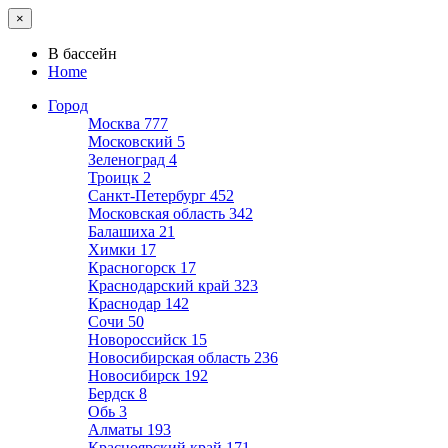
×
В бассейн
Home
Город
Москва
777
Московский
5
Зеленоград
4
Троицк
2
Санкт-Петербург
452
Московская область
342
Балашиха
21
Химки
17
Красногорск
17
Краснодарский край
323
Краснодар
142
Сочи
50
Новороссийск
15
Новосибирская область
236
Новосибирск
192
Бердск
8
Обь
3
Алматы
193
Красноярский край
171