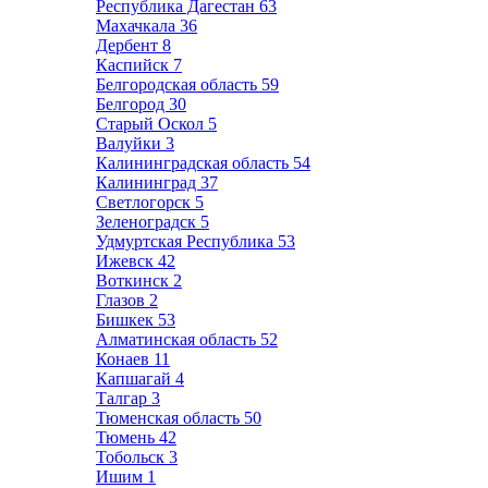
Республика Дагестан
63
Махачкала
36
Дербент
8
Каспийск
7
Белгородская область
59
Белгород
30
Старый Оскол
5
Валуйки
3
Калининградская область
54
Калининград
37
Светлогорск
5
Зеленоградск
5
Удмуртская Республика
53
Ижевск
42
Воткинск
2
Глазов
2
Бишкек
53
Алматинская область
52
Конаев
11
Капшагай
4
Талгар
3
Тюменская область
50
Тюмень
42
Тобольск
3
Ишим
1