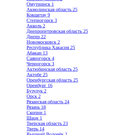
Омутнинск
1
Акмолинская область
25
Кокшетау
9
Степногорск
3
Акколь
2
Днепропетровская область
25
Днепр
22
Новомосковск
2
Республика Хакасия
25
Абакан
13
Саяногорск
4
Черногорск
3
Актюбинская область
25
Актобе
25
Оренбургская область
25
Оренбург
16
Бузулук
2
Орск
2
Рязанская область
24
Рязань
18
Скопин
1
Шацк
1
Тверская область
23
Тверь
14
Вышний Волочёк
2