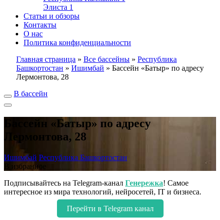
Элиста
1
Статьи и обзоры
Контакты
О нас
Политика конфиденциальности
Главная страница
»
Все бассейны
»
Республика
Башкортостан
»
Ишимбай
»
Бассейн «Батыр» по адресу
Лермонтова, 28
В бассейн
Бассейн «Батыр» по адресу
Лермонтова, 28
Ишимбай
Республика Башкортостан
В избранное
Подписывайтесь на Telegram-канал
Генережка
! Самое
интересное из мира технологий, нейросетей, IT и бизнеса.
Перейти в Telegram канал