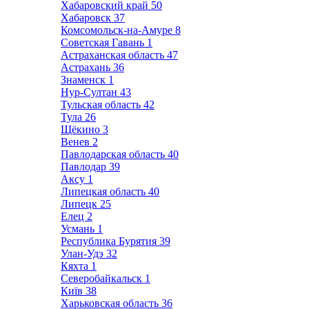
Хабаровский край
50
Хабаровск
37
Комсомольск-на-Амуре
8
Советская Гавань
1
Астраханская область
47
Астрахань
36
Знаменск
1
Нур-Султан
43
Тульская область
42
Тула
26
Щёкино
3
Венев
2
Павлодарская область
40
Павлодар
39
Аксу
1
Липецкая область
40
Липецк
25
Елец
2
Усмань
1
Республика Бурятия
39
Улан-Удэ
32
Кяхта
1
Северобайкальск
1
Київ
38
Харьковская область
36