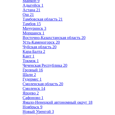
Майкоп
9
Адыгейск
1
Астана
21
Ош
21
Тамбовская область
21
Тамбов
15
Мичуринск
3
Моршанск
1
Восточно-Казахстанская область
20
Усть-Каменогорск
20
Чуйская область
20
Кара-Балта
2
Кант
1
Токмок
1
Чеченская Республика
20
Грозный
16
Шали
2
Гудермес
1
Смоленская область
20
Смоленск
14
Ярцево
2
Сафоново
1
Ямало-Ненецкий автономный округ
18
Ноябрьск
9
Новый Уренгой
3