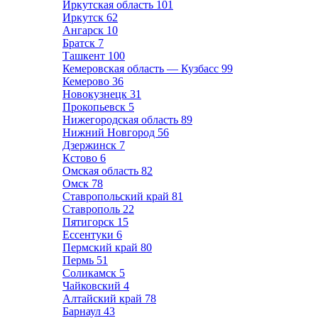
Иркутская область
101
Иркутск
62
Ангарск
10
Братск
7
Ташкент
100
Кемеровская область — Кузбасс
99
Кемерово
36
Новокузнецк
31
Прокопьевск
5
Нижегородская область
89
Нижний Новгород
56
Дзержинск
7
Кстово
6
Омская область
82
Омск
78
Ставропольский край
81
Ставрополь
22
Пятигорск
15
Ессентуки
6
Пермский край
80
Пермь
51
Соликамск
5
Чайковский
4
Алтайский край
78
Барнаул
43