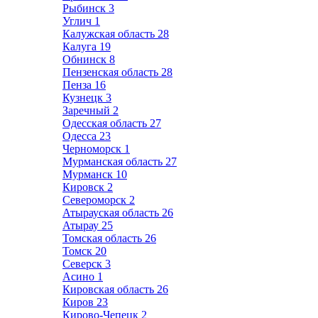
Рыбинск
3
Углич
1
Калужская область
28
Калуга
19
Обнинск
8
Пензенская область
28
Пенза
16
Кузнецк
3
Заречный
2
Одесская область
27
Одесса
23
Черноморск
1
Мурманская область
27
Мурманск
10
Кировск
2
Североморск
2
Атырауская область
26
Атырау
25
Томская область
26
Томск
20
Северск
3
Асино
1
Кировская область
26
Киров
23
Кирово-Чепецк
2