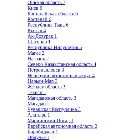
Ошская область
7
Киев
6
Костанайская область
6
Костанай
6
Республика Тыва
6
Кызыл
4
Ак-Довурак
1
Шагонар
1
Республика Ингушетия
5
Магас
2
Назрань
2
Северо-Казахстанская область
4
Петропавловск
3
Ненецкий автономный округ
4
Нарьян-Мар
3
Жетысу область
3
Текели
1
Магаданская область
3
Магадан
2
Чувашская Республика
3
Алатырь
1
Мариинский Посад
1
Еврейская автономная область
2
Биробиджан
1
Облучье
1