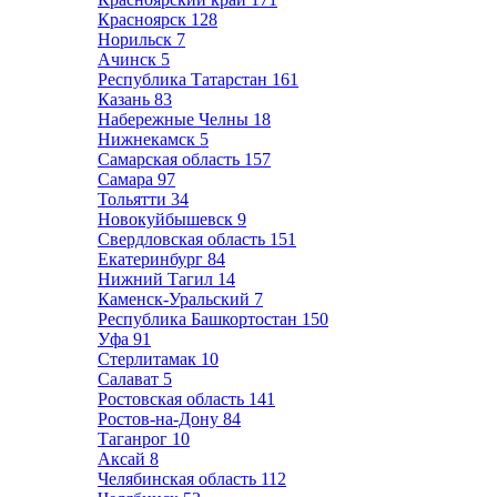
Красноярск
128
Норильск
7
Ачинск
5
Республика Татарстан
161
Казань
83
Набережные Челны
18
Нижнекамск
5
Самарская область
157
Самара
97
Тольятти
34
Новокуйбышевск
9
Свердловская область
151
Екатеринбург
84
Нижний Тагил
14
Каменск-Уральский
7
Республика Башкортостан
150
Уфа
91
Стерлитамак
10
Салават
5
Ростовская область
141
Ростов-на-Дону
84
Таганрог
10
Аксай
8
Челябинская область
112