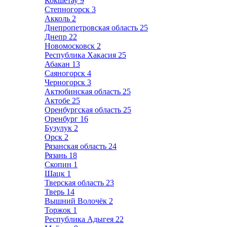
Кокшетау
9
Степногорск
3
Акколь
2
Днепропетровская область
25
Днепр
22
Новомосковск
2
Республика Хакасия
25
Абакан
13
Саяногорск
4
Черногорск
3
Актюбинская область
25
Актобе
25
Оренбургская область
25
Оренбург
16
Бузулук
2
Орск
2
Рязанская область
24
Рязань
18
Скопин
1
Шацк
1
Тверская область
23
Тверь
14
Вышний Волочёк
2
Торжок
1
Республика Адыгея
22