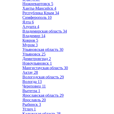
Нижневартовск
5
Ханты-Мансийск
4
Республика Крым
34
Симферополь
10
Ялта
6
Алушта
4
Владимирская область
34
Владимир
14
Ковров
5
Муром
3
Ульяновская область
30
Ульяновск
25
Димитровград
2
Новоульяновск
1
Мангистауская область
30
Актау
28
Вологодская область
29
Вологда
13
Череповец
11
Вытегра
1
Ярославская область
29
Ярославль
20
Рыбинск
3
Углич
1
Калужская область
28