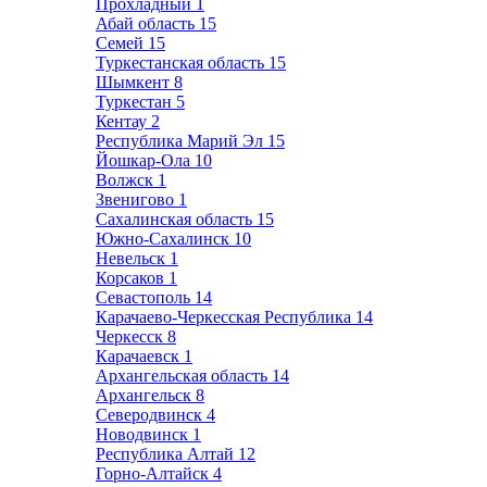
Прохладный
1
Абай область
15
Семей
15
Туркестанская область
15
Шымкент
8
Туркестан
5
Кентау
2
Республика Марий Эл
15
Йошкар-Ола
10
Волжск
1
Звенигово
1
Сахалинская область
15
Южно-Сахалинск
10
Невельск
1
Корсаков
1
Севастополь
14
Карачаево-Черкесская Республика
14
Черкесск
8
Карачаевск
1
Архангельская область
14
Архангельск
8
Северодвинск
4
Новодвинск
1
Республика Алтай
12
Горно-Алтайск
4