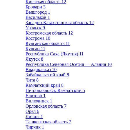
Киевская область
12
Бровари
3
Вышгород
1
Васильков
1
Западно-Казахстанская область
12
Уральск
9
Костромская область
12
Кострома
10
Курганская область
11
Курган
11
Республика Саха (Якутия)
11
Якутск
8
Республика Северная Осетия — Алания
10
Владикавказ
10
Забайкальский край
8
Чита
8
Камчатский край
8
Петропавловск-Камчатский
5
Елизово
1
Вилючинск
1
Орловская область
7
Орел
6
Ливны
1
Ташкентская область
7
Чирчик
1