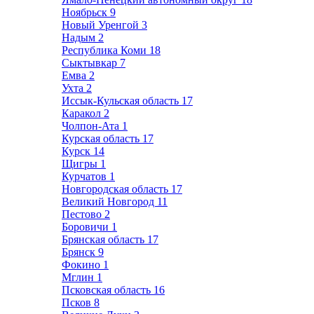
Ноябрьск
9
Новый Уренгой
3
Надым
2
Республика Коми
18
Сыктывкар
7
Емва
2
Ухта
2
Иссык-Кульская область
17
Каракол
2
Чолпон-Ата
1
Курская область
17
Курск
14
Щигры
1
Курчатов
1
Новгородская область
17
Великий Новгород
11
Пестово
2
Боровичи
1
Брянская область
17
Брянск
9
Фокино
1
Мглин
1
Псковская область
16
Псков
8