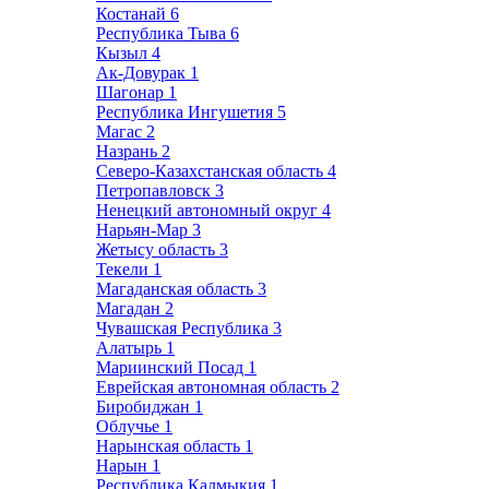
Костанай
6
Республика Тыва
6
Кызыл
4
Ак-Довурак
1
Шагонар
1
Республика Ингушетия
5
Магас
2
Назрань
2
Северо-Казахстанская область
4
Петропавловск
3
Ненецкий автономный округ
4
Нарьян-Мар
3
Жетысу область
3
Текели
1
Магаданская область
3
Магадан
2
Чувашская Республика
3
Алатырь
1
Мариинский Посад
1
Еврейская автономная область
2
Биробиджан
1
Облучье
1
Нарынская область
1
Нарын
1
Республика Калмыкия
1