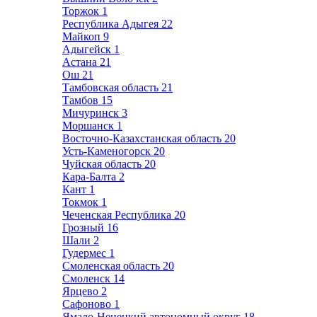
Торжок
1
Республика Адыгея
22
Майкоп
9
Адыгейск
1
Астана
21
Ош
21
Тамбовская область
21
Тамбов
15
Мичуринск
3
Моршанск
1
Восточно-Казахстанская область
20
Усть-Каменогорск
20
Чуйская область
20
Кара-Балта
2
Кант
1
Токмок
1
Чеченская Республика
20
Грозный
16
Шали
2
Гудермес
1
Смоленская область
20
Смоленск
14
Ярцево
2
Сафоново
1
Ямало-Ненецкий автономный округ
18