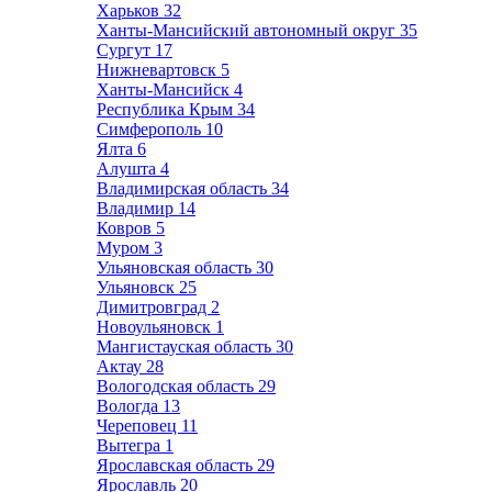
Харьков
32
Ханты-Мансийский автономный округ
35
Сургут
17
Нижневартовск
5
Ханты-Мансийск
4
Республика Крым
34
Симферополь
10
Ялта
6
Алушта
4
Владимирская область
34
Владимир
14
Ковров
5
Муром
3
Ульяновская область
30
Ульяновск
25
Димитровград
2
Новоульяновск
1
Мангистауская область
30
Актау
28
Вологодская область
29
Вологда
13
Череповец
11
Вытегра
1
Ярославская область
29
Ярославль
20