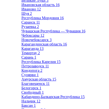
Великие Луки
3
Ивановская область
16
Иваново
12
Шуя
2
Республика Мордовия
16
Саранск
11
Рузаевка
2
Чувашская Республика — Чувашия
16
Чебоксары
12
Новочебоксарск
3
Карагандинская область
16
Караганда
13
Темиртау
2
Сарань
1
Республика Карелия
15
Петрозаводск
11
Кондопога
2
Суоярви
1
Амурская область
15
Благовещенск
11
Белогорск
1
Свободный
1
Кабардино-Балкарская Республика
15
Нальчик
12
Баксан
1