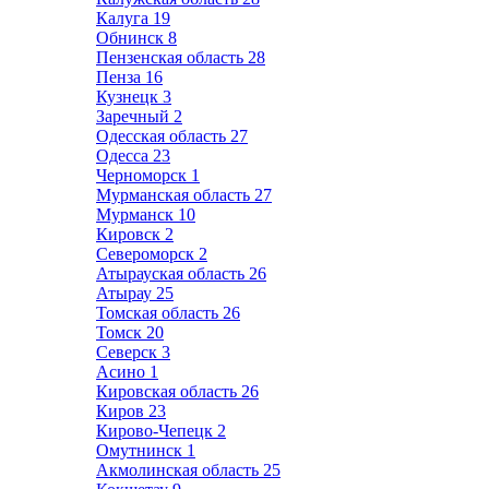
Калуга
19
Обнинск
8
Пензенская область
28
Пенза
16
Кузнецк
3
Заречный
2
Одесская область
27
Одесса
23
Черноморск
1
Мурманская область
27
Мурманск
10
Кировск
2
Североморск
2
Атырауская область
26
Атырау
25
Томская область
26
Томск
20
Северск
3
Асино
1
Кировская область
26
Киров
23
Кирово-Чепецк
2
Омутнинск
1
Акмолинская область
25