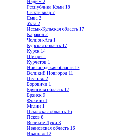
Надым
2
Республика Коми
18
Сыктывкар
7
Емва
2
Ухта
2
Иссык-Кульская область
17
Каракол
2
Чолпон-Ата
1
Курская область
17
Курск
14
Щигры
1
Курчатов
1
Новгородская область
17
Великий Новгород
11
Пестово
2
Боровичи
1
Брянская область
17
Брянск
9
Фокино
1
Мглин
1
Псковская область
16
Псков
8
Великие Луки
3
Ивановская область
16
Иваново
12