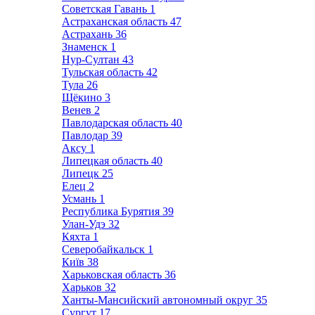
Советская Гавань
1
Астраханская область
47
Астрахань
36
Знаменск
1
Нур-Султан
43
Тульская область
42
Тула
26
Щёкино
3
Венев
2
Павлодарская область
40
Павлодар
39
Аксу
1
Липецкая область
40
Липецк
25
Елец
2
Усмань
1
Республика Бурятия
39
Улан-Удэ
32
Кяхта
1
Северобайкальск
1
Київ
38
Харьковская область
36
Харьков
32
Ханты-Мансийский автономный округ
35
Сургут
17