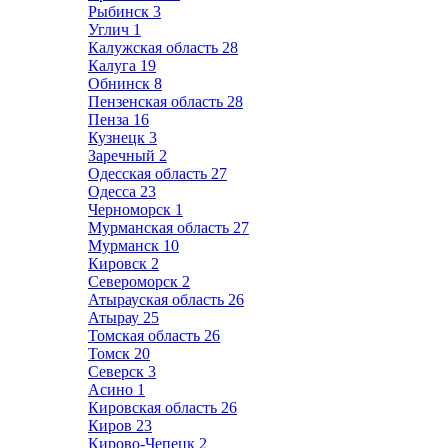
Рыбинск
3
Углич
1
Калужская область
28
Калуга
19
Обнинск
8
Пензенская область
28
Пенза
16
Кузнецк
3
Заречный
2
Одесская область
27
Одесса
23
Черноморск
1
Мурманская область
27
Мурманск
10
Кировск
2
Североморск
2
Атырауская область
26
Атырау
25
Томская область
26
Томск
20
Северск
3
Асино
1
Кировская область
26
Киров
23
Кирово-Чепецк
2