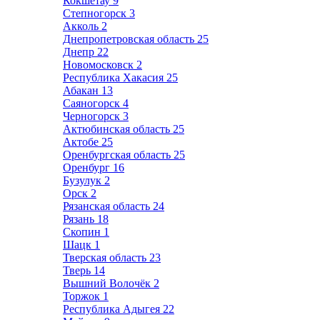
Кокшетау
9
Степногорск
3
Акколь
2
Днепропетровская область
25
Днепр
22
Новомосковск
2
Республика Хакасия
25
Абакан
13
Саяногорск
4
Черногорск
3
Актюбинская область
25
Актобе
25
Оренбургская область
25
Оренбург
16
Бузулук
2
Орск
2
Рязанская область
24
Рязань
18
Скопин
1
Шацк
1
Тверская область
23
Тверь
14
Вышний Волочёк
2
Торжок
1
Республика Адыгея
22