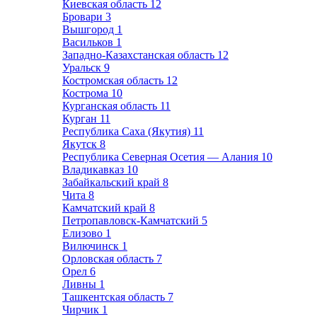
Киевская область
12
Бровари
3
Вышгород
1
Васильков
1
Западно-Казахстанская область
12
Уральск
9
Костромская область
12
Кострома
10
Курганская область
11
Курган
11
Республика Саха (Якутия)
11
Якутск
8
Республика Северная Осетия — Алания
10
Владикавказ
10
Забайкальский край
8
Чита
8
Камчатский край
8
Петропавловск-Камчатский
5
Елизово
1
Вилючинск
1
Орловская область
7
Орел
6
Ливны
1
Ташкентская область
7
Чирчик
1