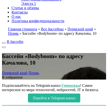
Элиста
1
Статьи и обзоры
Контакты
О нас
Политика конфиденциальности
Главная страница
»
Все бассейны
»
Пермский край
»
Пермь
»
Бассейн «Bodyboom» по адресу Качалова, 10
В бассейн
Бассейн «Bodyboom» по адресу
Качалова, 10
Пермский край
Пермь
В избранное
Подписывайтесь на Telegram-канал
Генережка
! Самое
интересное из мира технологий, нейросетей, IT и бизнеса.
Перейти в Telegram канал