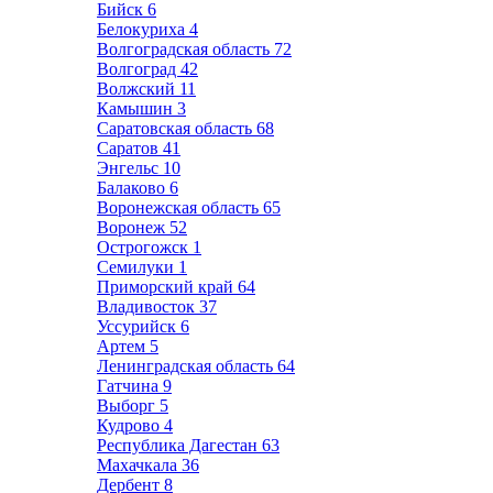
Бийск
6
Белокуриха
4
Волгоградская область
72
Волгоград
42
Волжский
11
Камышин
3
Саратовская область
68
Саратов
41
Энгельс
10
Балаково
6
Воронежская область
65
Воронеж
52
Острогожск
1
Семилуки
1
Приморский край
64
Владивосток
37
Уссурийск
6
Артем
5
Ленинградская область
64
Гатчина
9
Выборг
5
Кудрово
4
Республика Дагестан
63
Махачкала
36
Дербент
8