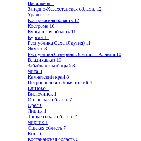
Васильков
1
Западно-Казахстанская область
12
Уральск
9
Костромская область
12
Кострома
10
Курганская область
11
Курган
11
Республика Саха (Якутия)
11
Якутск
8
Республика Северная Осетия — Алания
10
Владикавказ
10
Забайкальский край
8
Чита
8
Камчатский край
8
Петропавловск-Камчатский
5
Елизово
1
Вилючинск
1
Орловская область
7
Орел
6
Ливны
1
Ташкентская область
7
Чирчик
1
Ошская область
7
Киев
6
Костанайская область
6