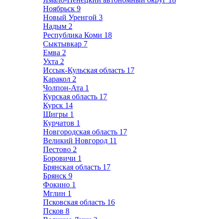
Ноябрьск
9
Новый Уренгой
3
Надым
2
Республика Коми
18
Сыктывкар
7
Емва
2
Ухта
2
Иссык-Кульская область
17
Каракол
2
Чолпон-Ата
1
Курская область
17
Курск
14
Щигры
1
Курчатов
1
Новгородская область
17
Великий Новгород
11
Пестово
2
Боровичи
1
Брянская область
17
Брянск
9
Фокино
1
Мглин
1
Псковская область
16
Псков
8