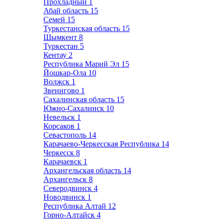
Прохладный
1
Абай область
15
Семей
15
Туркестанская область
15
Шымкент
8
Туркестан
5
Кентау
2
Республика Марий Эл
15
Йошкар-Ола
10
Волжск
1
Звенигово
1
Сахалинская область
15
Южно-Сахалинск
10
Невельск
1
Корсаков
1
Севастополь
14
Карачаево-Черкесская Республика
14
Черкесск
8
Карачаевск
1
Архангельская область
14
Архангельск
8
Северодвинск
4
Новодвинск
1
Республика Алтай
12
Горно-Алтайск
4