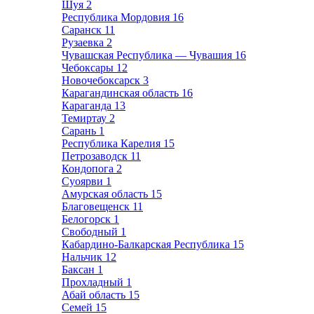
Шуя
2
Республика Мордовия
16
Саранск
11
Рузаевка
2
Чувашская Республика — Чувашия
16
Чебоксары
12
Новочебоксарск
3
Карагандинская область
16
Караганда
13
Темиртау
2
Сарань
1
Республика Карелия
15
Петрозаводск
11
Кондопога
2
Суоярви
1
Амурская область
15
Благовещенск
11
Белогорск
1
Свободный
1
Кабардино-Балкарская Республика
15
Нальчик
12
Баксан
1
Прохладный
1
Абай область
15
Семей
15