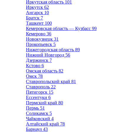
Иркутская область
101
Иркутск
62
Ангарск
10
Братск
7
Ташкент
100
Кемеровская область — Кузбасс
99
Кемерово
36
Новокузнецк
31
Прокопьевск
5
Нижегородская область
89
Нижний Новгород
56
Дзержинск
7
Кстово
6
Омская область
82
Омск
78
Ставропольский край
81
Ставрополь
22
Пятигорск
15
Ессентуки
6
Пермский край
80
Пермь
51
Соликамск
5
Чайковский
4
Алтайский край
78
Барнаул
43