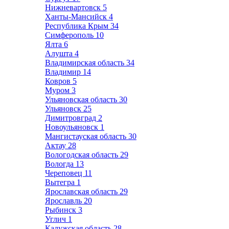
Нижневартовск
5
Ханты-Мансийск
4
Республика Крым
34
Симферополь
10
Ялта
6
Алушта
4
Владимирская область
34
Владимир
14
Ковров
5
Муром
3
Ульяновская область
30
Ульяновск
25
Димитровград
2
Новоульяновск
1
Мангистауская область
30
Актау
28
Вологодская область
29
Вологда
13
Череповец
11
Вытегра
1
Ярославская область
29
Ярославль
20
Рыбинск
3
Углич
1
Калужская область
28