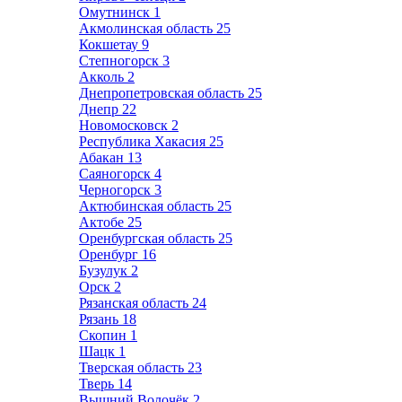
Омутнинск
1
Акмолинская область
25
Кокшетау
9
Степногорск
3
Акколь
2
Днепропетровская область
25
Днепр
22
Новомосковск
2
Республика Хакасия
25
Абакан
13
Саяногорск
4
Черногорск
3
Актюбинская область
25
Актобе
25
Оренбургская область
25
Оренбург
16
Бузулук
2
Орск
2
Рязанская область
24
Рязань
18
Скопин
1
Шацк
1
Тверская область
23
Тверь
14
Вышний Волочёк
2