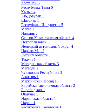
Костанай
6
Республика Тыва
6
Кызыл
4
Ак-Довурак
1
Шагонар
1
Республика Ингушетия
5
Магас
2
Назрань
2
Северо-Казахстанская область
4
Петропавловск
3
Ненецкий автономный округ
4
Нарьян-Мар
3
Жетысу область
3
Текели
1
Магаданская область
3
Магадан
2
Чувашская Республика
3
Алатырь
1
Мариинский Посад
1
Еврейская автономная область
2
Биробиджан
1
Облучье
1
Нарынская область
1
Нарын
1
Республика Калмыкия
1