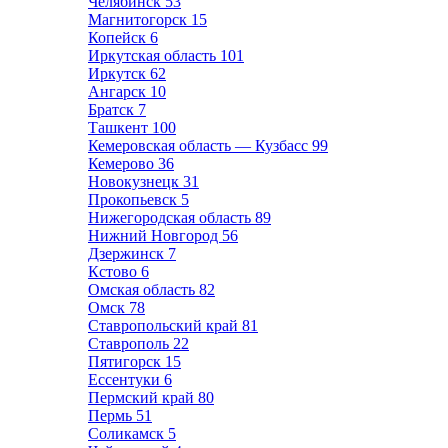
Челябинск
53
Магнитогорск
15
Копейск
6
Иркутская область
101
Иркутск
62
Ангарск
10
Братск
7
Ташкент
100
Кемеровская область — Кузбасс
99
Кемерово
36
Новокузнецк
31
Прокопьевск
5
Нижегородская область
89
Нижний Новгород
56
Дзержинск
7
Кстово
6
Омская область
82
Омск
78
Ставропольский край
81
Ставрополь
22
Пятигорск
15
Ессентуки
6
Пермский край
80
Пермь
51
Соликамск
5