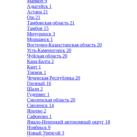
Майкоп
9
Адыгейск
1
Астана
21
Ош
21
Тамбовская область
21
Тамбов
15
Мичуринск
3
Моршанск
1
Восточно-Казахстанская область
20
Усть-Каменогорск
20
Чуйская область
20
Кара-Балта
2
Кант
1
Токмок
1
Чеченская Республика
20
Грозный
16
Шали
2
Гудермес
1
Смоленская область
20
Смоленск
14
Ярцево
2
Сафоново
1
Ямало-Ненецкий автономный округ
18
Ноябрьск
9
Новый Уренгой
3