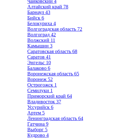
Чайковский
4
Алтайский край
78
Барнаул
43
Бийск
6
Белокуриха
4
Волгоградская область
72
Волгоград
42
Волжский
11
Камышин
3
Саратовская область
68
Саратов
41
Энгельс
10
Балаково
6
Воронежская область
65
Воронеж
52
Острогожск
1
Семилуки
1
Приморский край
64
Владивосток
37
Уссурийск
6
Артем
5
Ленинградская область
64
Гатчина
9
Выборг
5
Кудрово
4