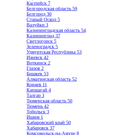
Каспийск
7
Белгородская область
59
Белгород
30
Старый Оскол
5
Валуйки
3
Калининградская область
54
Калининград
37
Светлогорск
5
Зеленоградск
5
Удмуртская Республика
53
Ижевск
42
Воткинск
2
Глазов
2
Бишкек
53
Алматинская область
52
Конаев
11
Капшагай
4
Талгар
3
Тюменская область
50
Тюмень
42
Тобольск
3
Ишим
1
Хабаровский край
50
Хабаровск
37
Комсомольск-на-Амуре
8