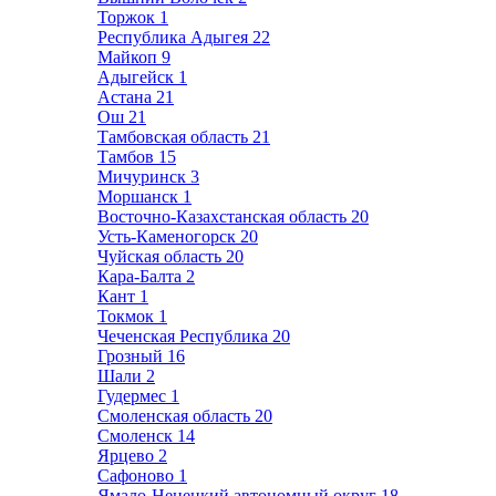
Торжок
1
Республика Адыгея
22
Майкоп
9
Адыгейск
1
Астана
21
Ош
21
Тамбовская область
21
Тамбов
15
Мичуринск
3
Моршанск
1
Восточно-Казахстанская область
20
Усть-Каменогорск
20
Чуйская область
20
Кара-Балта
2
Кант
1
Токмок
1
Чеченская Республика
20
Грозный
16
Шали
2
Гудермес
1
Смоленская область
20
Смоленск
14
Ярцево
2
Сафоново
1
Ямало-Ненецкий автономный округ
18