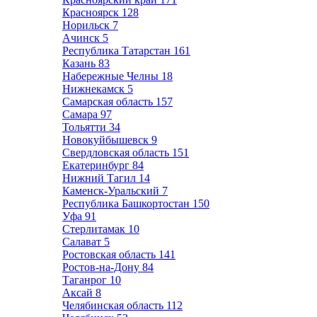
Красноярск
128
Норильск
7
Ачинск
5
Республика Татарстан
161
Казань
83
Набережные Челны
18
Нижнекамск
5
Самарская область
157
Самара
97
Тольятти
34
Новокуйбышевск
9
Свердловская область
151
Екатеринбург
84
Нижний Тагил
14
Каменск-Уральский
7
Республика Башкортостан
150
Уфа
91
Стерлитамак
10
Салават
5
Ростовская область
141
Ростов-на-Дону
84
Таганрог
10
Аксай
8
Челябинская область
112