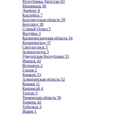
Республика Дагестан
63
Махачкала
36
Дербент
8
Каспийск
7
Белгородская область
59
Белгород
30
Старый Оскол
5
Валуйки
3
Калининградская область
54
Калининград
37
Светлогорск
5
Зеленоградск
5
Удмуртская Республика
53
Ижевск
42
Воткинск
2
Глазов
2
Бишкек
53
Алматинская область
52
Конаев
11
Капшагай
4
Талгар
3
Тюменская область
50
Тюмень
42
Тобольск
3
Ишим
1