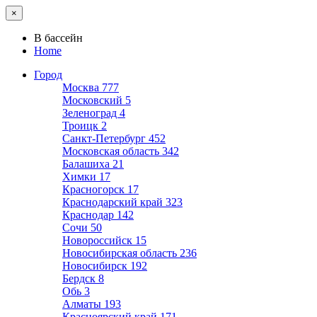
×
В бассейн
Home
Город
Москва
777
Московский
5
Зеленоград
4
Троицк
2
Санкт-Петербург
452
Московская область
342
Балашиха
21
Химки
17
Красногорск
17
Краснодарский край
323
Краснодар
142
Сочи
50
Новороссийск
15
Новосибирская область
236
Новосибирск
192
Бердск
8
Обь
3
Алматы
193
Красноярский край
171