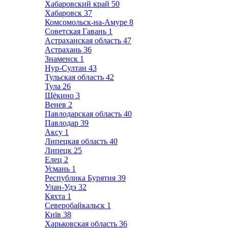
Хабаровский край
50
Хабаровск
37
Комсомольск-на-Амуре
8
Советская Гавань
1
Астраханская область
47
Астрахань
36
Знаменск
1
Нур-Султан
43
Тульская область
42
Тула
26
Щёкино
3
Венев
2
Павлодарская область
40
Павлодар
39
Аксу
1
Липецкая область
40
Липецк
25
Елец
2
Усмань
1
Республика Бурятия
39
Улан-Удэ
32
Кяхта
1
Северобайкальск
1
Київ
38
Харьковская область
36