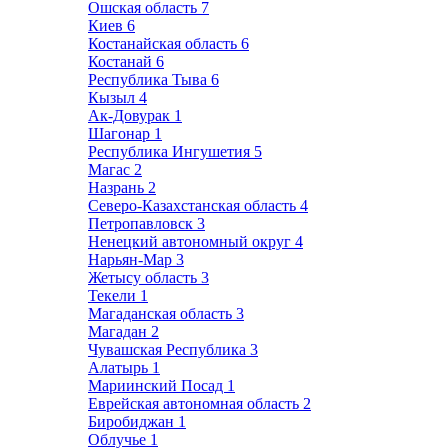
Ошская область
7
Киев
6
Костанайская область
6
Костанай
6
Республика Тыва
6
Кызыл
4
Ак-Довурак
1
Шагонар
1
Республика Ингушетия
5
Магас
2
Назрань
2
Северо-Казахстанская область
4
Петропавловск
3
Ненецкий автономный округ
4
Нарьян-Мар
3
Жетысу область
3
Текели
1
Магаданская область
3
Магадан
2
Чувашская Республика
3
Алатырь
1
Мариинский Посад
1
Еврейская автономная область
2
Биробиджан
1
Облучье
1