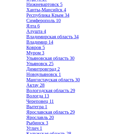
Нижневартовск
5
Ханты-Мансийск
4
Республика Крым
34
Симферополь
10
Ялта
6
Алушта
4
Владимирская область
34
Владимир
14
Ковров
5
Муром
3
Ульяновская область
30
Ульяновск
25
Димитровград
2
Новоульяновск
1
Мангистауская область
30
Актау
28
Вологодская область
29
Вологда
13
Череповец
11
Вытегра
1
Ярославская область
29
Ярославль
20
Рыбинск
3
Углич
1
Калужская область
28