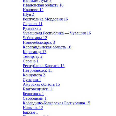
Великие Луки
3
Ивановская область
16
Иваново
12
Шуя
2
Республика Мордовия
16
Саранск
11
Рузаевка
2
Чувашская Республика — Чувашия
16
Чебоксары
12
Новочебоксарск
3
Карагандинская область
16
Караганда
13
Темиртау
2
Сарань
1
Республика Карелия
15
Петрозаводск
11
Кондопога
2
Суоярви
1
Амурская область
15
Благовещенск
11
Белогорск
1
Свободный
1
Кабардино-Балкарская Республика
15
Нальчик
12
Баксан
1