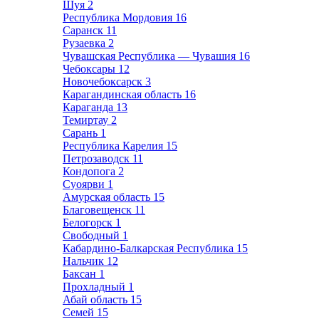
Шуя
2
Республика Мордовия
16
Саранск
11
Рузаевка
2
Чувашская Республика — Чувашия
16
Чебоксары
12
Новочебоксарск
3
Карагандинская область
16
Караганда
13
Темиртау
2
Сарань
1
Республика Карелия
15
Петрозаводск
11
Кондопога
2
Суоярви
1
Амурская область
15
Благовещенск
11
Белогорск
1
Свободный
1
Кабардино-Балкарская Республика
15
Нальчик
12
Баксан
1
Прохладный
1
Абай область
15
Семей
15