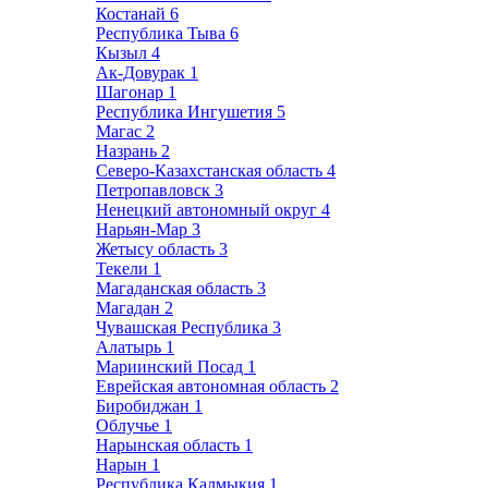
Костанай
6
Республика Тыва
6
Кызыл
4
Ак-Довурак
1
Шагонар
1
Республика Ингушетия
5
Магас
2
Назрань
2
Северо-Казахстанская область
4
Петропавловск
3
Ненецкий автономный округ
4
Нарьян-Мар
3
Жетысу область
3
Текели
1
Магаданская область
3
Магадан
2
Чувашская Республика
3
Алатырь
1
Мариинский Посад
1
Еврейская автономная область
2
Биробиджан
1
Облучье
1
Нарынская область
1
Нарын
1
Республика Калмыкия
1