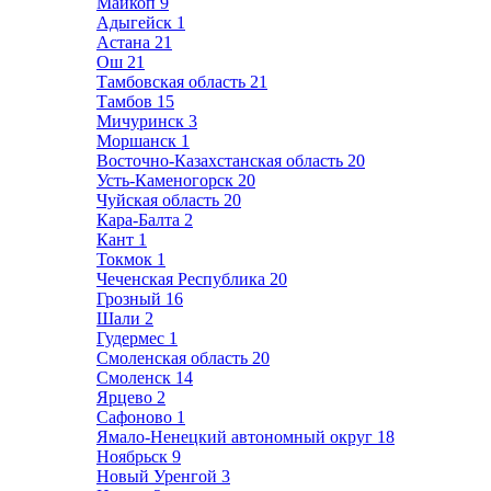
Майкоп
9
Адыгейск
1
Астана
21
Ош
21
Тамбовская область
21
Тамбов
15
Мичуринск
3
Моршанск
1
Восточно-Казахстанская область
20
Усть-Каменогорск
20
Чуйская область
20
Кара-Балта
2
Кант
1
Токмок
1
Чеченская Республика
20
Грозный
16
Шали
2
Гудермес
1
Смоленская область
20
Смоленск
14
Ярцево
2
Сафоново
1
Ямало-Ненецкий автономный округ
18
Ноябрьск
9
Новый Уренгой
3