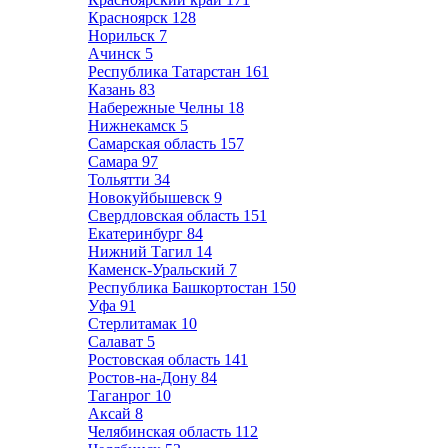
Красноярск
128
Норильск
7
Ачинск
5
Республика Татарстан
161
Казань
83
Набережные Челны
18
Нижнекамск
5
Самарская область
157
Самара
97
Тольятти
34
Новокуйбышевск
9
Свердловская область
151
Екатеринбург
84
Нижний Тагил
14
Каменск-Уральский
7
Республика Башкортостан
150
Уфа
91
Стерлитамак
10
Салават
5
Ростовская область
141
Ростов-на-Дону
84
Таганрог
10
Аксай
8
Челябинская область
112