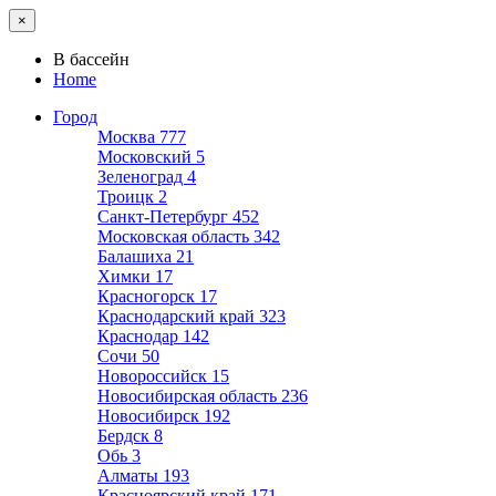
×
В бассейн
Home
Город
Москва
777
Московский
5
Зеленоград
4
Троицк
2
Санкт-Петербург
452
Московская область
342
Балашиха
21
Химки
17
Красногорск
17
Краснодарский край
323
Краснодар
142
Сочи
50
Новороссийск
15
Новосибирская область
236
Новосибирск
192
Бердск
8
Обь
3
Алматы
193
Красноярский край
171