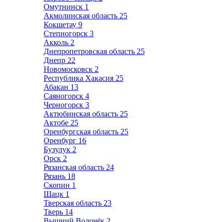
Омутнинск
1
Акмолинская область
25
Кокшетау
9
Степногорск
3
Акколь
2
Днепропетровская область
25
Днепр
22
Новомосковск
2
Республика Хакасия
25
Абакан
13
Саяногорск
4
Черногорск
3
Актюбинская область
25
Актобе
25
Оренбургская область
25
Оренбург
16
Бузулук
2
Орск
2
Рязанская область
24
Рязань
18
Скопин
1
Шацк
1
Тверская область
23
Тверь
14
Вышний Волочёк
2