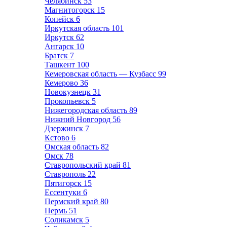
Челябинск
53
Магнитогорск
15
Копейск
6
Иркутская область
101
Иркутск
62
Ангарск
10
Братск
7
Ташкент
100
Кемеровская область — Кузбасс
99
Кемерово
36
Новокузнецк
31
Прокопьевск
5
Нижегородская область
89
Нижний Новгород
56
Дзержинск
7
Кстово
6
Омская область
82
Омск
78
Ставропольский край
81
Ставрополь
22
Пятигорск
15
Ессентуки
6
Пермский край
80
Пермь
51
Соликамск
5