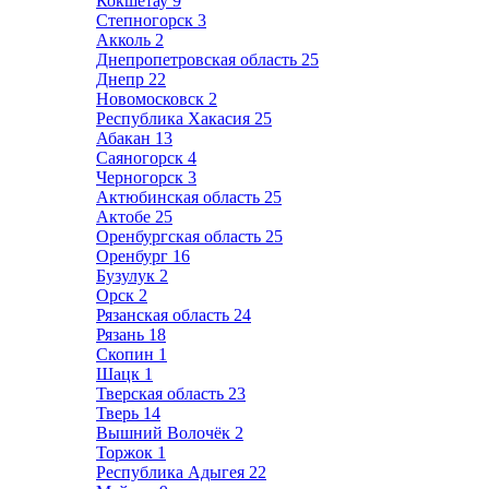
Кокшетау
9
Степногорск
3
Акколь
2
Днепропетровская область
25
Днепр
22
Новомосковск
2
Республика Хакасия
25
Абакан
13
Саяногорск
4
Черногорск
3
Актюбинская область
25
Актобе
25
Оренбургская область
25
Оренбург
16
Бузулук
2
Орск
2
Рязанская область
24
Рязань
18
Скопин
1
Шацк
1
Тверская область
23
Тверь
14
Вышний Волочёк
2
Торжок
1
Республика Адыгея
22