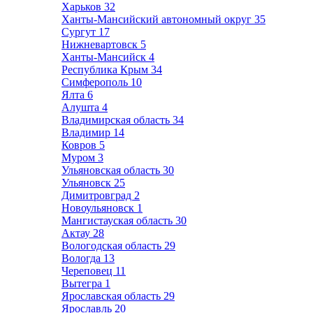
Харьков
32
Ханты-Мансийский автономный округ
35
Сургут
17
Нижневартовск
5
Ханты-Мансийск
4
Республика Крым
34
Симферополь
10
Ялта
6
Алушта
4
Владимирская область
34
Владимир
14
Ковров
5
Муром
3
Ульяновская область
30
Ульяновск
25
Димитровград
2
Новоульяновск
1
Мангистауская область
30
Актау
28
Вологодская область
29
Вологда
13
Череповец
11
Вытегра
1
Ярославская область
29
Ярославль
20