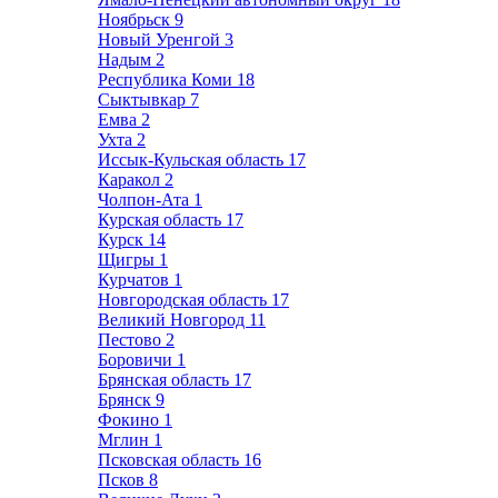
Ноябрьск
9
Новый Уренгой
3
Надым
2
Республика Коми
18
Сыктывкар
7
Емва
2
Ухта
2
Иссык-Кульская область
17
Каракол
2
Чолпон-Ата
1
Курская область
17
Курск
14
Щигры
1
Курчатов
1
Новгородская область
17
Великий Новгород
11
Пестово
2
Боровичи
1
Брянская область
17
Брянск
9
Фокино
1
Мглин
1
Псковская область
16
Псков
8