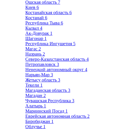
Ошская область
7
Киев
6
Костанайская область
6
Костанай
6
Республика Тыва
6
Кызыл
4
Ак-Довурак
1
Шагонар
1
Республика Ингушетия
5
Магас
2
Назрань
2
Северо-Казахстанская область
4
Петропавловск
3
Ненецкий автономный округ
4
Нарьян-Мар
3
Жетысу область
3
Текели
1
Магаданская область
3
Магадан
2
Чувашская Республика
3
Алатырь
1
Мариинский Посад
1
Еврейская автономная область
2
Биробиджан
1
Облучье
1