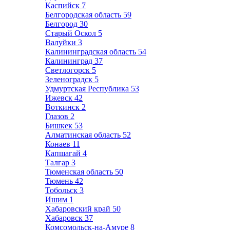
Каспийск
7
Белгородская область
59
Белгород
30
Старый Оскол
5
Валуйки
3
Калининградская область
54
Калининград
37
Светлогорск
5
Зеленоградск
5
Удмуртская Республика
53
Ижевск
42
Воткинск
2
Глазов
2
Бишкек
53
Алматинская область
52
Конаев
11
Капшагай
4
Талгар
3
Тюменская область
50
Тюмень
42
Тобольск
3
Ишим
1
Хабаровский край
50
Хабаровск
37
Комсомольск-на-Амуре
8