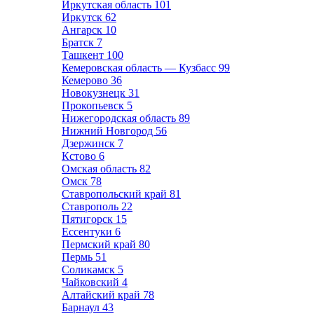
Иркутская область
101
Иркутск
62
Ангарск
10
Братск
7
Ташкент
100
Кемеровская область — Кузбасс
99
Кемерово
36
Новокузнецк
31
Прокопьевск
5
Нижегородская область
89
Нижний Новгород
56
Дзержинск
7
Кстово
6
Омская область
82
Омск
78
Ставропольский край
81
Ставрополь
22
Пятигорск
15
Ессентуки
6
Пермский край
80
Пермь
51
Соликамск
5
Чайковский
4
Алтайский край
78
Барнаул
43