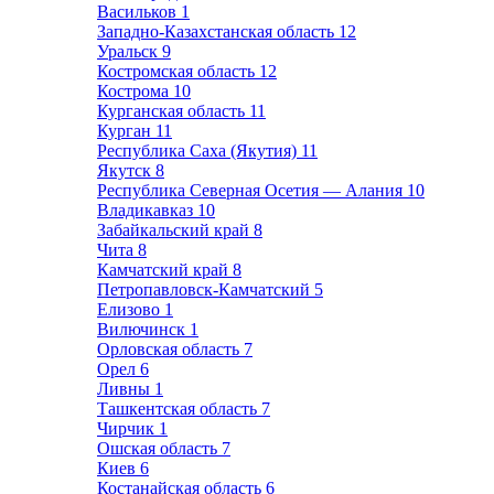
Васильков
1
Западно-Казахстанская область
12
Уральск
9
Костромская область
12
Кострома
10
Курганская область
11
Курган
11
Республика Саха (Якутия)
11
Якутск
8
Республика Северная Осетия — Алания
10
Владикавказ
10
Забайкальский край
8
Чита
8
Камчатский край
8
Петропавловск-Камчатский
5
Елизово
1
Вилючинск
1
Орловская область
7
Орел
6
Ливны
1
Ташкентская область
7
Чирчик
1
Ошская область
7
Киев
6
Костанайская область
6