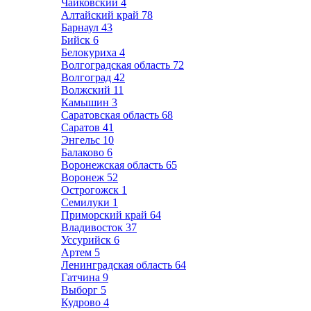
Чайковский
4
Алтайский край
78
Барнаул
43
Бийск
6
Белокуриха
4
Волгоградская область
72
Волгоград
42
Волжский
11
Камышин
3
Саратовская область
68
Саратов
41
Энгельс
10
Балаково
6
Воронежская область
65
Воронеж
52
Острогожск
1
Семилуки
1
Приморский край
64
Владивосток
37
Уссурийск
6
Артем
5
Ленинградская область
64
Гатчина
9
Выборг
5
Кудрово
4