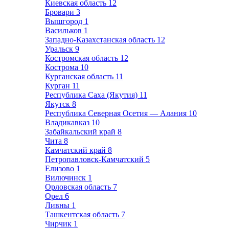
Киевская область
12
Бровари
3
Вышгород
1
Васильков
1
Западно-Казахстанская область
12
Уральск
9
Костромская область
12
Кострома
10
Курганская область
11
Курган
11
Республика Саха (Якутия)
11
Якутск
8
Республика Северная Осетия — Алания
10
Владикавказ
10
Забайкальский край
8
Чита
8
Камчатский край
8
Петропавловск-Камчатский
5
Елизово
1
Вилючинск
1
Орловская область
7
Орел
6
Ливны
1
Ташкентская область
7
Чирчик
1