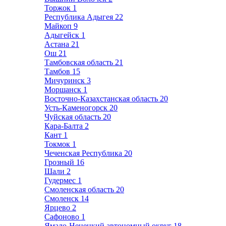
Торжок
1
Республика Адыгея
22
Майкоп
9
Адыгейск
1
Астана
21
Ош
21
Тамбовская область
21
Тамбов
15
Мичуринск
3
Моршанск
1
Восточно-Казахстанская область
20
Усть-Каменогорск
20
Чуйская область
20
Кара-Балта
2
Кант
1
Токмок
1
Чеченская Республика
20
Грозный
16
Шали
2
Гудермес
1
Смоленская область
20
Смоленск
14
Ярцево
2
Сафоново
1
Ямало-Ненецкий автономный округ
18