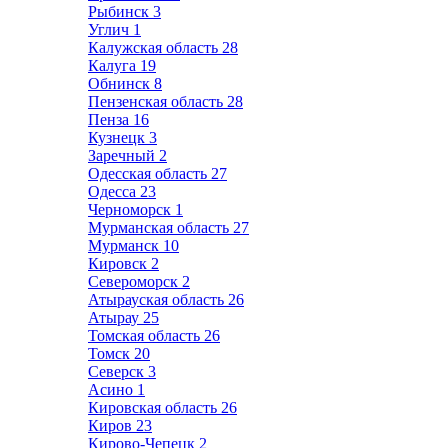
Рыбинск
3
Углич
1
Калужская область
28
Калуга
19
Обнинск
8
Пензенская область
28
Пенза
16
Кузнецк
3
Заречный
2
Одесская область
27
Одесса
23
Черноморск
1
Мурманская область
27
Мурманск
10
Кировск
2
Североморск
2
Атырауская область
26
Атырау
25
Томская область
26
Томск
20
Северск
3
Асино
1
Кировская область
26
Киров
23
Кирово-Чепецк
2