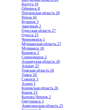
Калуга
19
Обнинск
8
Пензенская область
28
Пенза
16
Кузнецк
3
Заречный
2
Одесская область
27
Одесса
23
Черноморск
1
Мурманская область
27
Мурманск
10
Кировск
2
Североморск
2
Атырауская область
26
Атырау
25
Томская область
26
Томск
20
Северск
3
Асино
1
Кировская область
26
Киров
23
Кирово-Чепецк
2
Омутнинск
1
Акмолинская область
25