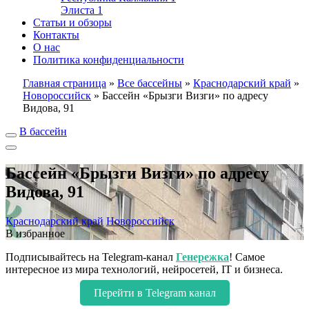
Элиста
1
Статьи и обзоры
Контакты
О нас
Политика конфиденциальности
Главная страница
»
Все бассейны
»
Краснодарский край
»
Новороссийск
»
Бассейн «Брызги Визги» по адресу
Видова, 91
В бассейн
Бассейн «Брызги Визги» по адресу
Видова, 91
Краснодарский край
Новороссийск
В избранное
Подписывайтесь на Telegram-канал
Генережка
! Самое
интересное из мира технологий, нейросетей, IT и бизнеса.
Перейти в Telegram канал