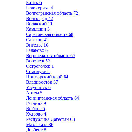
Бийск
6
Белокуриха
4
Волгоградская область
72
Волгоград
42
Волжский
11
Камышин
3
Саратовская область
68
Саратов
41
Энгельс
10
Балаково
6
Воронежская область
65
Воронеж
52
Острогожск
1
Семилуки
1
Приморский край
64
Владивосток
37
Уссурийск
6
Артем
5
Ленинградская область
64
Гатчина
9
Выборг
5
Кудрово
4
Республика Дагестан
63
Махачкала
36
Дербент
8