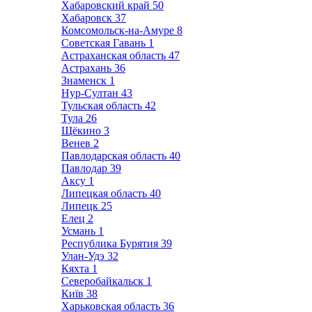
Хабаровский край
50
Хабаровск
37
Комсомольск-на-Амуре
8
Советская Гавань
1
Астраханская область
47
Астрахань
36
Знаменск
1
Нур-Султан
43
Тульская область
42
Тула
26
Щёкино
3
Венев
2
Павлодарская область
40
Павлодар
39
Аксу
1
Липецкая область
40
Липецк
25
Елец
2
Усмань
1
Республика Бурятия
39
Улан-Удэ
32
Кяхта
1
Северобайкальск
1
Київ
38
Харьковская область
36