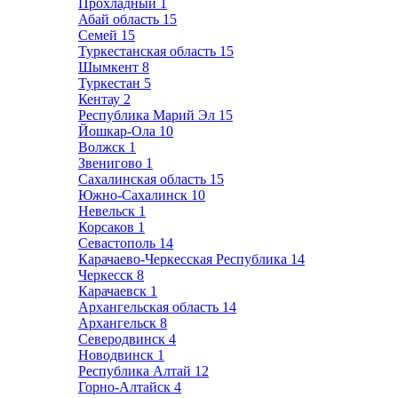
Прохладный
1
Абай область
15
Семей
15
Туркестанская область
15
Шымкент
8
Туркестан
5
Кентау
2
Республика Марий Эл
15
Йошкар-Ола
10
Волжск
1
Звенигово
1
Сахалинская область
15
Южно-Сахалинск
10
Невельск
1
Корсаков
1
Севастополь
14
Карачаево-Черкесская Республика
14
Черкесск
8
Карачаевск
1
Архангельская область
14
Архангельск
8
Северодвинск
4
Новодвинск
1
Республика Алтай
12
Горно-Алтайск
4