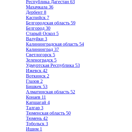
Республика Дагестан
63
Махачкала
36
Дербент
8
Каспийск
7
Белгородская область
59
Белгород
30
Старый Оскол
5
Валуйки
3
Калининградская область
54
Калининград
37
Светлогорск
5
Зеленоградск
5
Удмуртская Республика
53
Ижевск
42
Воткинск
2
Глазов
2
Бишкек
53
Алматинская область
52
Конаев
11
Капшагай
4
Талгар
3
Тюменская область
50
Тюмень
42
Тобольск
3
Ишим
1