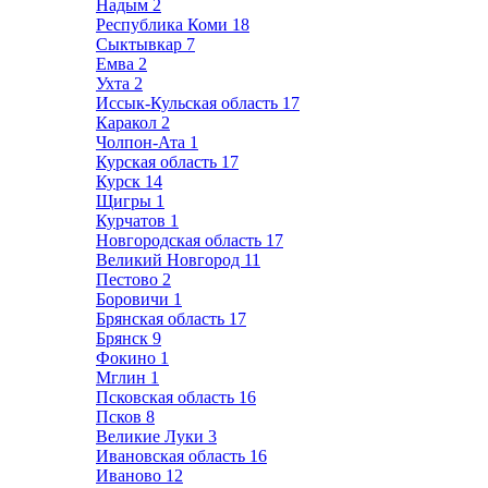
Надым
2
Республика Коми
18
Сыктывкар
7
Емва
2
Ухта
2
Иссык-Кульская область
17
Каракол
2
Чолпон-Ата
1
Курская область
17
Курск
14
Щигры
1
Курчатов
1
Новгородская область
17
Великий Новгород
11
Пестово
2
Боровичи
1
Брянская область
17
Брянск
9
Фокино
1
Мглин
1
Псковская область
16
Псков
8
Великие Луки
3
Ивановская область
16
Иваново
12