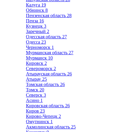
Калуга
19
Обнинск
8
Пензенская область
28
Пенза
16
Кузнецк
3
Заречный
2
Одесская область
27
Одесса
23
Черноморск
1
Мурманская область
27
Мурманск
10
Кировск
2
Североморск
2
Атырауская область
26
Атырау
25
Томская область
26
Томск
20
Северск
3
Асино
1
Кировская область
26
Киров
23
Кирово-Чепецк
2
Омутнинск
1
Акмолинская область
25