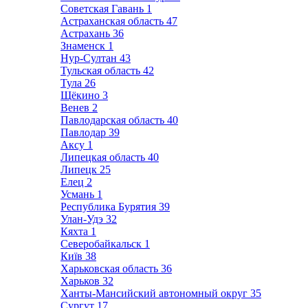
Советская Гавань
1
Астраханская область
47
Астрахань
36
Знаменск
1
Нур-Султан
43
Тульская область
42
Тула
26
Щёкино
3
Венев
2
Павлодарская область
40
Павлодар
39
Аксу
1
Липецкая область
40
Липецк
25
Елец
2
Усмань
1
Республика Бурятия
39
Улан-Удэ
32
Кяхта
1
Северобайкальск
1
Київ
38
Харьковская область
36
Харьков
32
Ханты-Мансийский автономный округ
35
Сургут
17