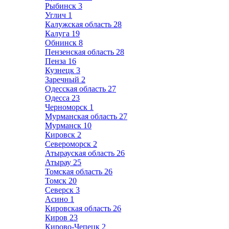
Рыбинск
3
Углич
1
Калужская область
28
Калуга
19
Обнинск
8
Пензенская область
28
Пенза
16
Кузнецк
3
Заречный
2
Одесская область
27
Одесса
23
Черноморск
1
Мурманская область
27
Мурманск
10
Кировск
2
Североморск
2
Атырауская область
26
Атырау
25
Томская область
26
Томск
20
Северск
3
Асино
1
Кировская область
26
Киров
23
Кирово-Чепецк
2