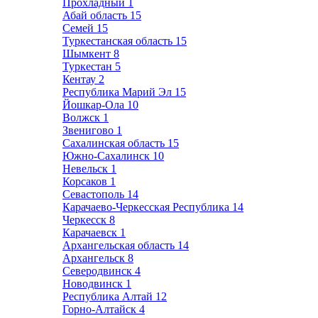
Прохладный
1
Абай область
15
Семей
15
Туркестанская область
15
Шымкент
8
Туркестан
5
Кентау
2
Республика Марий Эл
15
Йошкар-Ола
10
Волжск
1
Звенигово
1
Сахалинская область
15
Южно-Сахалинск
10
Невельск
1
Корсаков
1
Севастополь
14
Карачаево-Черкесская Республика
14
Черкесск
8
Карачаевск
1
Архангельская область
14
Архангельск
8
Северодвинск
4
Новодвинск
1
Республика Алтай
12
Горно-Алтайск
4