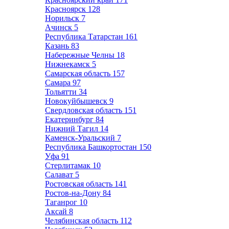
Красноярск
128
Норильск
7
Ачинск
5
Республика Татарстан
161
Казань
83
Набережные Челны
18
Нижнекамск
5
Самарская область
157
Самара
97
Тольятти
34
Новокуйбышевск
9
Свердловская область
151
Екатеринбург
84
Нижний Тагил
14
Каменск-Уральский
7
Республика Башкортостан
150
Уфа
91
Стерлитамак
10
Салават
5
Ростовская область
141
Ростов-на-Дону
84
Таганрог
10
Аксай
8
Челябинская область
112