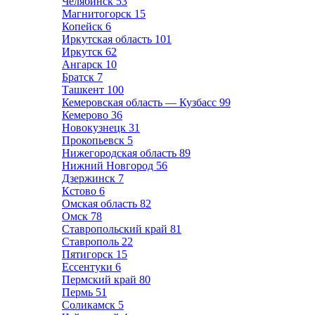
Челябинск
53
Магнитогорск
15
Копейск
6
Иркутская область
101
Иркутск
62
Ангарск
10
Братск
7
Ташкент
100
Кемеровская область — Кузбасс
99
Кемерово
36
Новокузнецк
31
Прокопьевск
5
Нижегородская область
89
Нижний Новгород
56
Дзержинск
7
Кстово
6
Омская область
82
Омск
78
Ставропольский край
81
Ставрополь
22
Пятигорск
15
Ессентуки
6
Пермский край
80
Пермь
51
Соликамск
5