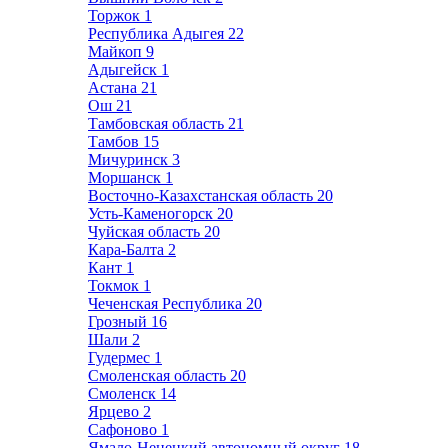
Торжок
1
Республика Адыгея
22
Майкоп
9
Адыгейск
1
Астана
21
Ош
21
Тамбовская область
21
Тамбов
15
Мичуринск
3
Моршанск
1
Восточно-Казахстанская область
20
Усть-Каменогорск
20
Чуйская область
20
Кара-Балта
2
Кант
1
Токмок
1
Чеченская Республика
20
Грозный
16
Шали
2
Гудермес
1
Смоленская область
20
Смоленск
14
Ярцево
2
Сафоново
1
Ямало-Ненецкий автономный округ
18