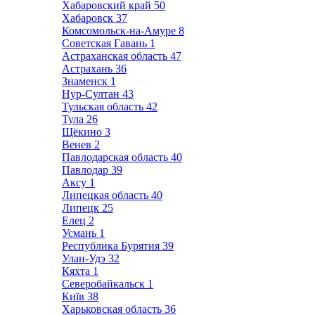
Хабаровский край
50
Хабаровск
37
Комсомольск-на-Амуре
8
Советская Гавань
1
Астраханская область
47
Астрахань
36
Знаменск
1
Нур-Султан
43
Тульская область
42
Тула
26
Щёкино
3
Венев
2
Павлодарская область
40
Павлодар
39
Аксу
1
Липецкая область
40
Липецк
25
Елец
2
Усмань
1
Республика Бурятия
39
Улан-Удэ
32
Кяхта
1
Северобайкальск
1
Київ
38
Харьковская область
36