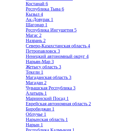
Костанай
6
Республика Тыва
6
Кызыл
4
Ак-Довурак
1
Шагонар
1
Республика Ингушетия
5
Магас
2
Назрань
2
Северо-Казахстанская область
4
Петропавловск
3
Ненецкий автономный округ
4
Нарьян-Мар
3
Жетысу область
3
Текели
1
Магаданская область
3
Магадан
2
Чувашская Республика
3
Алатырь
1
Мариинский Посад
1
Еврейская автономная область
2
Биробиджан
1
Облучье
1
Нарынская область
1
Нарын
1
Республика Калмыкия
1