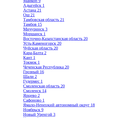
Майкоп
9
Адыгейск
1
Астана
21
Ош
21
Тамбовская область
21
Тамбов
15
Мичуринск
3
Моршанск
1
Восточно-Казахстанская область
20
Усть-Каменогорск
20
Чуйская область
20
Кара-Балта
2
Кант
1
Токмок
1
Чеченская Республика
20
Грозный
16
Шали
2
Гудермес
1
Смоленская область
20
Смоленск
14
Ярцево
2
Сафоново
1
Ямало-Ненецкий автономный округ
18
Ноябрьск
9
Новый Уренгой
3