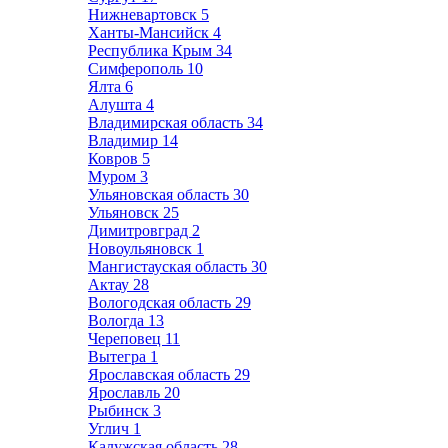
Нижневартовск
5
Ханты-Мансийск
4
Республика Крым
34
Симферополь
10
Ялта
6
Алушта
4
Владимирская область
34
Владимир
14
Ковров
5
Муром
3
Ульяновская область
30
Ульяновск
25
Димитровград
2
Новоульяновск
1
Мангистауская область
30
Актау
28
Вологодская область
29
Вологда
13
Череповец
11
Вытегра
1
Ярославская область
29
Ярославль
20
Рыбинск
3
Углич
1
Калужская область
28