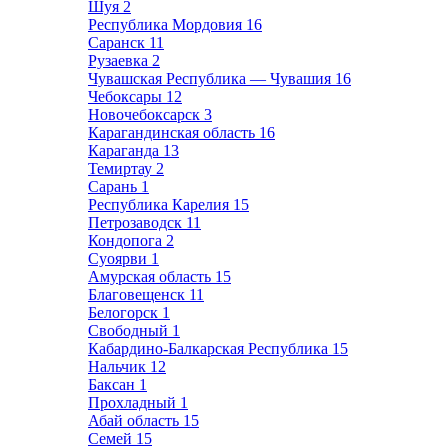
Шуя
2
Республика Мордовия
16
Саранск
11
Рузаевка
2
Чувашская Республика — Чувашия
16
Чебоксары
12
Новочебоксарск
3
Карагандинская область
16
Караганда
13
Темиртау
2
Сарань
1
Республика Карелия
15
Петрозаводск
11
Кондопога
2
Суоярви
1
Амурская область
15
Благовещенск
11
Белогорск
1
Свободный
1
Кабардино-Балкарская Республика
15
Нальчик
12
Баксан
1
Прохладный
1
Абай область
15
Семей
15