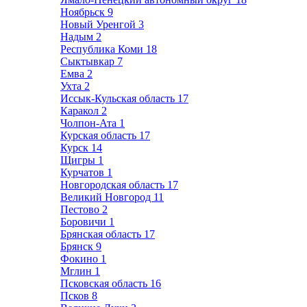
Ноябрьск
9
Новый Уренгой
3
Надым
2
Республика Коми
18
Сыктывкар
7
Емва
2
Ухта
2
Иссык-Кульская область
17
Каракол
2
Чолпон-Ата
1
Курская область
17
Курск
14
Щигры
1
Курчатов
1
Новгородская область
17
Великий Новгород
11
Пестово
2
Боровичи
1
Брянская область
17
Брянск
9
Фокино
1
Мглин
1
Псковская область
16
Псков
8