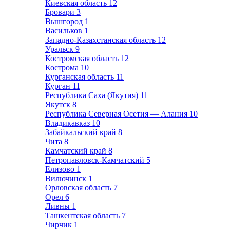
Киевская область
12
Бровари
3
Вышгород
1
Васильков
1
Западно-Казахстанская область
12
Уральск
9
Костромская область
12
Кострома
10
Курганская область
11
Курган
11
Республика Саха (Якутия)
11
Якутск
8
Республика Северная Осетия — Алания
10
Владикавказ
10
Забайкальский край
8
Чита
8
Камчатский край
8
Петропавловск-Камчатский
5
Елизово
1
Вилючинск
1
Орловская область
7
Орел
6
Ливны
1
Ташкентская область
7
Чирчик
1