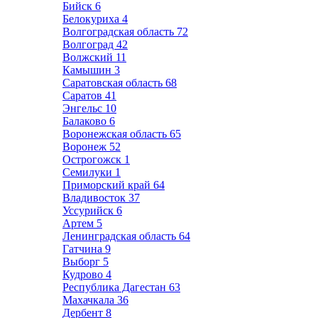
Бийск
6
Белокуриха
4
Волгоградская область
72
Волгоград
42
Волжский
11
Камышин
3
Саратовская область
68
Саратов
41
Энгельс
10
Балаково
6
Воронежская область
65
Воронеж
52
Острогожск
1
Семилуки
1
Приморский край
64
Владивосток
37
Уссурийск
6
Артем
5
Ленинградская область
64
Гатчина
9
Выборг
5
Кудрово
4
Республика Дагестан
63
Махачкала
36
Дербент
8