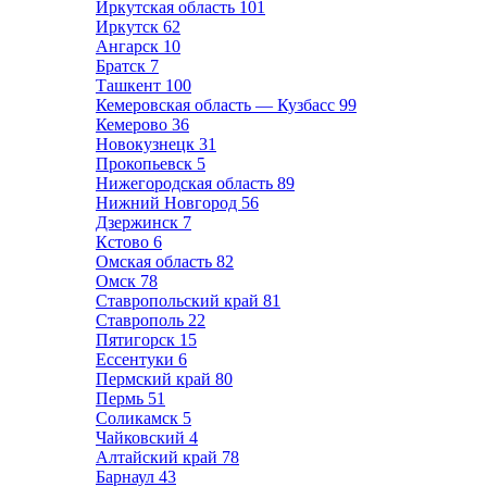
Иркутская область
101
Иркутск
62
Ангарск
10
Братск
7
Ташкент
100
Кемеровская область — Кузбасс
99
Кемерово
36
Новокузнецк
31
Прокопьевск
5
Нижегородская область
89
Нижний Новгород
56
Дзержинск
7
Кстово
6
Омская область
82
Омск
78
Ставропольский край
81
Ставрополь
22
Пятигорск
15
Ессентуки
6
Пермский край
80
Пермь
51
Соликамск
5
Чайковский
4
Алтайский край
78
Барнаул
43