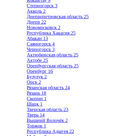
Кокшетау
9
Степногорск
3
Акколь
2
Днепропетровская область
25
Днепр
22
Новомосковск
2
Республика Хакасия
25
Абакан
13
Саяногорск
4
Черногорск
3
Актюбинская область
25
Актобе
25
Оренбургская область
25
Оренбург
16
Бузулук
2
Орск
2
Рязанская область
24
Рязань
18
Скопин
1
Шацк
1
Тверская область
23
Тверь
14
Вышний Волочёк
2
Торжок
1
Республика Адыгея
22