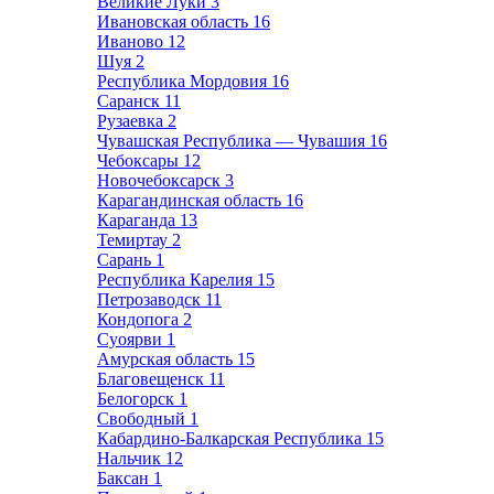
Великие Луки
3
Ивановская область
16
Иваново
12
Шуя
2
Республика Мордовия
16
Саранск
11
Рузаевка
2
Чувашская Республика — Чувашия
16
Чебоксары
12
Новочебоксарск
3
Карагандинская область
16
Караганда
13
Темиртау
2
Сарань
1
Республика Карелия
15
Петрозаводск
11
Кондопога
2
Суоярви
1
Амурская область
15
Благовещенск
11
Белогорск
1
Свободный
1
Кабардино-Балкарская Республика
15
Нальчик
12
Баксан
1