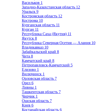
Васильков
1
Западно-Казахстанская область
12
Уральск
9
Костромская область
12
Кострома
10
Курганская область
11
Курган
11
Республика Саха (Якутия)
11
Якутск
8
Республика Северная Осетия — Алания
10
Владикавказ
10
Забайкальский край
8
Чита
8
Камчатский край
8
Петропавловск-Камчатский
5
Елизово
1
Вилючинск
1
Орловская область
7
Орел
6
Ливны
1
Ташкентская область
7
Чирчик
1
Ошская область
7
Киев
6
Костанайская область
6