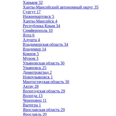
Харьков
32
Ханты-Мансийский автономный округ
35
Сургут
17
Нижневартовск
5
Ханты-Мансийск
4
Республика Крым
34
Симферополь
10
Ялта
6
Алушта
4
Владимирская область
34
Владимир
14
Ковров
5
Муром
3
Ульяновская область
30
Ульяновск
25
Димитровград
2
Новоульяновск
1
Мангистауская область
30
Актау
28
Вологодская область
29
Вологда
13
Череповец
11
Вытегра
1
Ярославская область
29
Ярославль
20