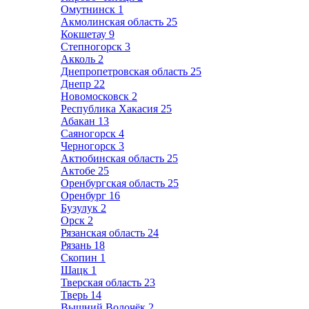
Омутнинск
1
Акмолинская область
25
Кокшетау
9
Степногорск
3
Акколь
2
Днепропетровская область
25
Днепр
22
Новомосковск
2
Республика Хакасия
25
Абакан
13
Саяногорск
4
Черногорск
3
Актюбинская область
25
Актобе
25
Оренбургская область
25
Оренбург
16
Бузулук
2
Орск
2
Рязанская область
24
Рязань
18
Скопин
1
Шацк
1
Тверская область
23
Тверь
14
Вышний Волочёк
2