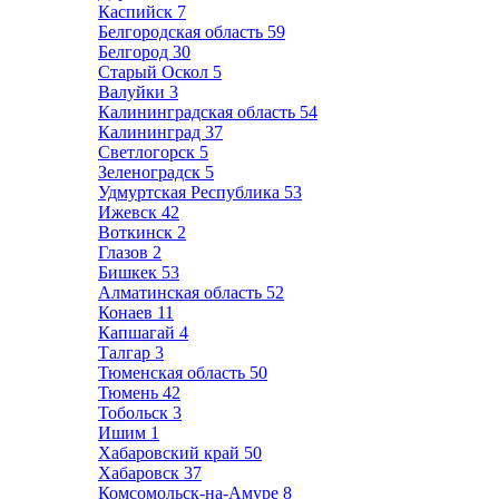
Каспийск
7
Белгородская область
59
Белгород
30
Старый Оскол
5
Валуйки
3
Калининградская область
54
Калининград
37
Светлогорск
5
Зеленоградск
5
Удмуртская Республика
53
Ижевск
42
Воткинск
2
Глазов
2
Бишкек
53
Алматинская область
52
Конаев
11
Капшагай
4
Талгар
3
Тюменская область
50
Тюмень
42
Тобольск
3
Ишим
1
Хабаровский край
50
Хабаровск
37
Комсомольск-на-Амуре
8