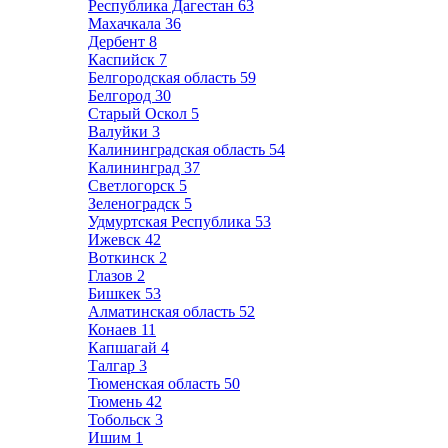
Республика Дагестан
63
Махачкала
36
Дербент
8
Каспийск
7
Белгородская область
59
Белгород
30
Старый Оскол
5
Валуйки
3
Калининградская область
54
Калининград
37
Светлогорск
5
Зеленоградск
5
Удмуртская Республика
53
Ижевск
42
Воткинск
2
Глазов
2
Бишкек
53
Алматинская область
52
Конаев
11
Капшагай
4
Талгар
3
Тюменская область
50
Тюмень
42
Тобольск
3
Ишим
1