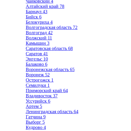
Чайковский
4
Алтайский край
78
Барнаул
43
Бийск
6
Белокуриха
4
Волгоградская область
72
Волгоград
42
Волжский
11
Камышин
3
Саратовская область
68
Саратов
41
Энгельс
10
Балаково
6
Воронежская область
65
Воронеж
52
Острогожск
1
Семилуки
1
Приморский край
64
Владивосток
37
Уссурийск
6
Артем
5
Ленинградская область
64
Гатчина
9
Выборг
5
Кудрово
4