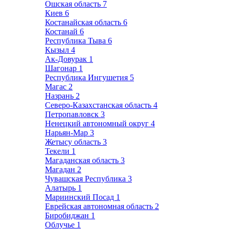
Ошская область
7
Киев
6
Костанайская область
6
Костанай
6
Республика Тыва
6
Кызыл
4
Ак-Довурак
1
Шагонар
1
Республика Ингушетия
5
Магас
2
Назрань
2
Северо-Казахстанская область
4
Петропавловск
3
Ненецкий автономный округ
4
Нарьян-Мар
3
Жетысу область
3
Текели
1
Магаданская область
3
Магадан
2
Чувашская Республика
3
Алатырь
1
Мариинский Посад
1
Еврейская автономная область
2
Биробиджан
1
Облучье
1