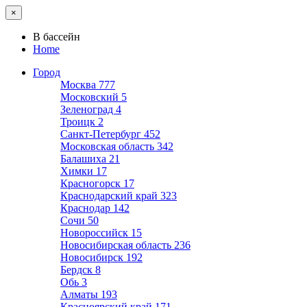
×
В бассейн
Home
Город
Москва
777
Московский
5
Зеленоград
4
Троицк
2
Санкт-Петербург
452
Московская область
342
Балашиха
21
Химки
17
Красногорск
17
Краснодарский край
323
Краснодар
142
Сочи
50
Новороссийск
15
Новосибирская область
236
Новосибирск
192
Бердск
8
Обь
3
Алматы
193
Красноярский край
171