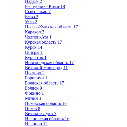
Надым
2
Республика Коми
18
Сыктывкар
7
Емва
2
Ухта
2
Иссык-Кульская область
17
Каракол
2
Чолпон-Ата
1
Курская область
17
Курск
14
Щигры
1
Курчатов
1
Новгородская область
17
Великий Новгород
11
Пестово
2
Боровичи
1
Брянская область
17
Брянск
9
Фокино
1
Мглин
1
Псковская область
16
Псков
8
Великие Луки
3
Ивановская область
16
Иваново
12