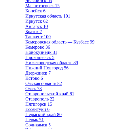
Челябинск
53
Магнитогорск
15
Копейск
6
Иркутская область
101
Иркутск
62
Ангарск
10
Братск
7
Ташкент
100
Кемеровская область — Кузбасс
99
Кемерово
36
Новокузнецк
31
Прокопьевск
5
Нижегородская область
89
Нижний Новгород
56
Дзержинск
7
Кстово
6
Омская область
82
Омск
78
Ставропольский край
81
Ставрополь
22
Пятигорск
15
Ессентуки
6
Пермский край
80
Пермь
51
Соликамск
5