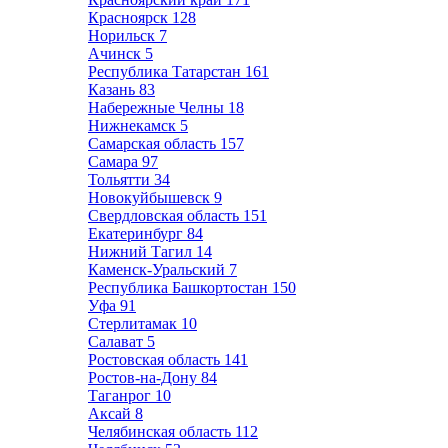
Красноярск
128
Норильск
7
Ачинск
5
Республика Татарстан
161
Казань
83
Набережные Челны
18
Нижнекамск
5
Самарская область
157
Самара
97
Тольятти
34
Новокуйбышевск
9
Свердловская область
151
Екатеринбург
84
Нижний Тагил
14
Каменск-Уральский
7
Республика Башкортостан
150
Уфа
91
Стерлитамак
10
Салават
5
Ростовская область
141
Ростов-на-Дону
84
Таганрог
10
Аксай
8
Челябинская область
112