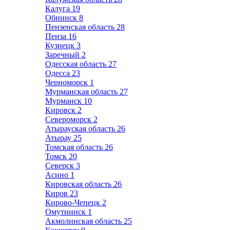
Калуга
19
Обнинск
8
Пензенская область
28
Пенза
16
Кузнецк
3
Заречный
2
Одесская область
27
Одесса
23
Черноморск
1
Мурманская область
27
Мурманск
10
Кировск
2
Североморск
2
Атырауская область
26
Атырау
25
Томская область
26
Томск
20
Северск
3
Асино
1
Кировская область
26
Киров
23
Кирово-Чепецк
2
Омутнинск
1
Акмолинская область
25