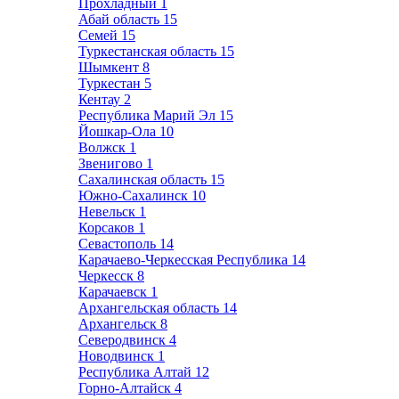
Прохладный
1
Абай область
15
Семей
15
Туркестанская область
15
Шымкент
8
Туркестан
5
Кентау
2
Республика Марий Эл
15
Йошкар-Ола
10
Волжск
1
Звенигово
1
Сахалинская область
15
Южно-Сахалинск
10
Невельск
1
Корсаков
1
Севастополь
14
Карачаево-Черкесская Республика
14
Черкесск
8
Карачаевск
1
Архангельская область
14
Архангельск
8
Северодвинск
4
Новодвинск
1
Республика Алтай
12
Горно-Алтайск
4