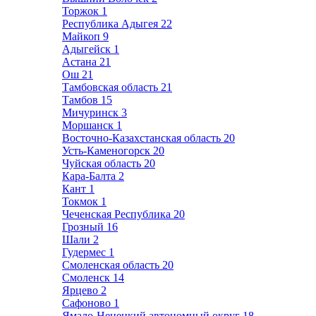
Торжок
1
Республика Адыгея
22
Майкоп
9
Адыгейск
1
Астана
21
Ош
21
Тамбовская область
21
Тамбов
15
Мичуринск
3
Моршанск
1
Восточно-Казахстанская область
20
Усть-Каменогорск
20
Чуйская область
20
Кара-Балта
2
Кант
1
Токмок
1
Чеченская Республика
20
Грозный
16
Шали
2
Гудермес
1
Смоленская область
20
Смоленск
14
Ярцево
2
Сафоново
1
Ямало-Ненецкий автономный округ
18