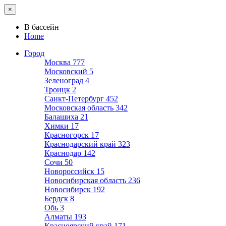
×
В бассейн
Home
Город
Москва
777
Московский
5
Зеленоград
4
Троицк
2
Санкт-Петербург
452
Московская область
342
Балашиха
21
Химки
17
Красногорск
17
Краснодарский край
323
Краснодар
142
Сочи
50
Новороссийск
15
Новосибирская область
236
Новосибирск
192
Бердск
8
Обь
3
Алматы
193
Красноярский край
171