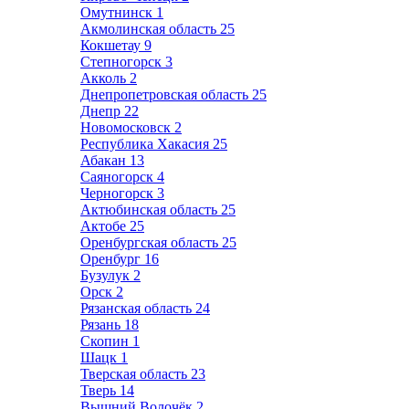
Омутнинск
1
Акмолинская область
25
Кокшетау
9
Степногорск
3
Акколь
2
Днепропетровская область
25
Днепр
22
Новомосковск
2
Республика Хакасия
25
Абакан
13
Саяногорск
4
Черногорск
3
Актюбинская область
25
Актобе
25
Оренбургская область
25
Оренбург
16
Бузулук
2
Орск
2
Рязанская область
24
Рязань
18
Скопин
1
Шацк
1
Тверская область
23
Тверь
14
Вышний Волочёк
2