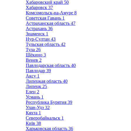
Хабаровский край
50
Хабаровск
37
Комсомольск-на-Амуре
8
Советская Гавань
1
Астраханская область
47
Астрахань
36
Знаменск
1
Нур-Султан
43
Тульская область
42
Тула
26
Щёкино
3
Венев
2
Павлодарская область
40
Павлодар
39
Аксу
1
Липецкая область
40
Липецк
25
Елец
2
Усмань
1
Республика Бурятия
39
Улан-Удэ
32
Кяхта
1
Северобайкальск
1
Київ
38
Харьковская область
36