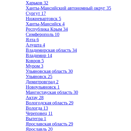
Харьков
32
Ханты-Мансийский автономный округ
35
Сургут
17
Нижневартовск
5
Ханты-Мансийск
4
Республика Крым
34
Симферополь
10
Ялта
6
Алушта
4
Владимирская область
34
Владимир
14
Ковров
5
Муром
3
Ульяновская область
30
Ульяновск
25
Димитровград
2
Новоульяновск
1
Мангистауская область
30
Актау
28
Вологодская область
29
Вологда
13
Череповец
11
Вытегра
1
Ярославская область
29
Ярославль
20