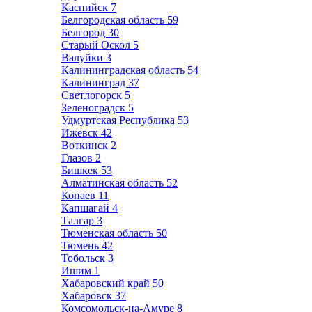
Каспийск
7
Белгородская область
59
Белгород
30
Старый Оскол
5
Валуйки
3
Калининградская область
54
Калининград
37
Светлогорск
5
Зеленоградск
5
Удмуртская Республика
53
Ижевск
42
Воткинск
2
Глазов
2
Бишкек
53
Алматинская область
52
Конаев
11
Капшагай
4
Талгар
3
Тюменская область
50
Тюмень
42
Тобольск
3
Ишим
1
Хабаровский край
50
Хабаровск
37
Комсомольск-на-Амуре
8