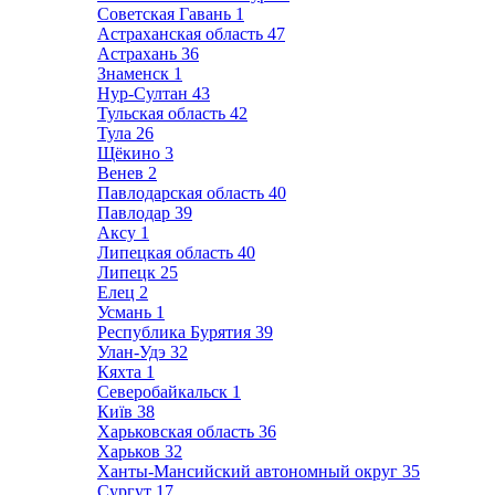
Советская Гавань
1
Астраханская область
47
Астрахань
36
Знаменск
1
Нур-Султан
43
Тульская область
42
Тула
26
Щёкино
3
Венев
2
Павлодарская область
40
Павлодар
39
Аксу
1
Липецкая область
40
Липецк
25
Елец
2
Усмань
1
Республика Бурятия
39
Улан-Удэ
32
Кяхта
1
Северобайкальск
1
Київ
38
Харьковская область
36
Харьков
32
Ханты-Мансийский автономный округ
35
Сургут
17