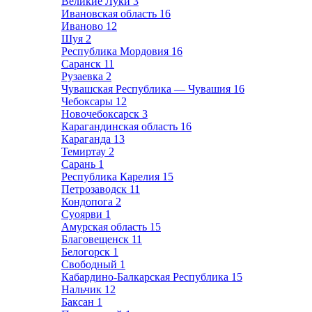
Великие Луки
3
Ивановская область
16
Иваново
12
Шуя
2
Республика Мордовия
16
Саранск
11
Рузаевка
2
Чувашская Республика — Чувашия
16
Чебоксары
12
Новочебоксарск
3
Карагандинская область
16
Караганда
13
Темиртау
2
Сарань
1
Республика Карелия
15
Петрозаводск
11
Кондопога
2
Суоярви
1
Амурская область
15
Благовещенск
11
Белогорск
1
Свободный
1
Кабардино-Балкарская Республика
15
Нальчик
12
Баксан
1