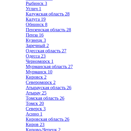
Рыбинск
3
Углич
1
Калужская область
28
Калуга
19
Обнинск
8
Пензенская область
28
Пенза
16
Кузнецк
3
Заречный
2
Одесская область
27
Одесса
23
Черноморск
1
Мурманская область
27
Мурманск
10
Кировск
2
Североморск
2
Атырауская область
26
Атырау
25
Томская область
26
Томск
20
Северск
3
Асино
1
Кировская область
26
Киров
23
Кирово-Чепецк
2