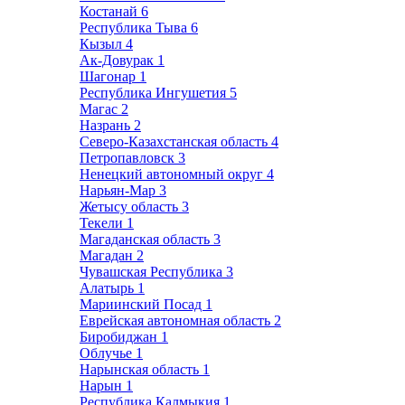
Костанай
6
Республика Тыва
6
Кызыл
4
Ак-Довурак
1
Шагонар
1
Республика Ингушетия
5
Магас
2
Назрань
2
Северо-Казахстанская область
4
Петропавловск
3
Ненецкий автономный округ
4
Нарьян-Мар
3
Жетысу область
3
Текели
1
Магаданская область
3
Магадан
2
Чувашская Республика
3
Алатырь
1
Мариинский Посад
1
Еврейская автономная область
2
Биробиджан
1
Облучье
1
Нарынская область
1
Нарын
1
Республика Калмыкия
1