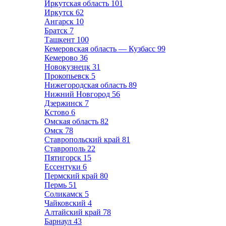
Иркутская область
101
Иркутск
62
Ангарск
10
Братск
7
Ташкент
100
Кемеровская область — Кузбасс
99
Кемерово
36
Новокузнецк
31
Прокопьевск
5
Нижегородская область
89
Нижний Новгород
56
Дзержинск
7
Кстово
6
Омская область
82
Омск
78
Ставропольский край
81
Ставрополь
22
Пятигорск
15
Ессентуки
6
Пермский край
80
Пермь
51
Соликамск
5
Чайковский
4
Алтайский край
78
Барнаул
43