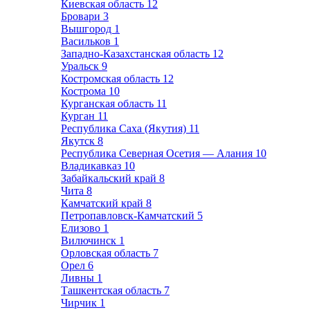
Киевская область
12
Бровари
3
Вышгород
1
Васильков
1
Западно-Казахстанская область
12
Уральск
9
Костромская область
12
Кострома
10
Курганская область
11
Курган
11
Республика Саха (Якутия)
11
Якутск
8
Республика Северная Осетия — Алания
10
Владикавказ
10
Забайкальский край
8
Чита
8
Камчатский край
8
Петропавловск-Камчатский
5
Елизово
1
Вилючинск
1
Орловская область
7
Орел
6
Ливны
1
Ташкентская область
7
Чирчик
1