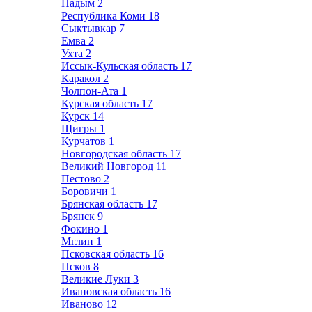
Надым
2
Республика Коми
18
Сыктывкар
7
Емва
2
Ухта
2
Иссык-Кульская область
17
Каракол
2
Чолпон-Ата
1
Курская область
17
Курск
14
Щигры
1
Курчатов
1
Новгородская область
17
Великий Новгород
11
Пестово
2
Боровичи
1
Брянская область
17
Брянск
9
Фокино
1
Мглин
1
Псковская область
16
Псков
8
Великие Луки
3
Ивановская область
16
Иваново
12