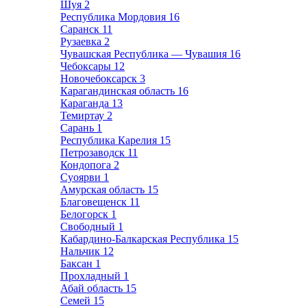
Шуя
2
Республика Мордовия
16
Саранск
11
Рузаевка
2
Чувашская Республика — Чувашия
16
Чебоксары
12
Новочебоксарск
3
Карагандинская область
16
Караганда
13
Темиртау
2
Сарань
1
Республика Карелия
15
Петрозаводск
11
Кондопога
2
Суоярви
1
Амурская область
15
Благовещенск
11
Белогорск
1
Свободный
1
Кабардино-Балкарская Республика
15
Нальчик
12
Баксан
1
Прохладный
1
Абай область
15
Семей
15