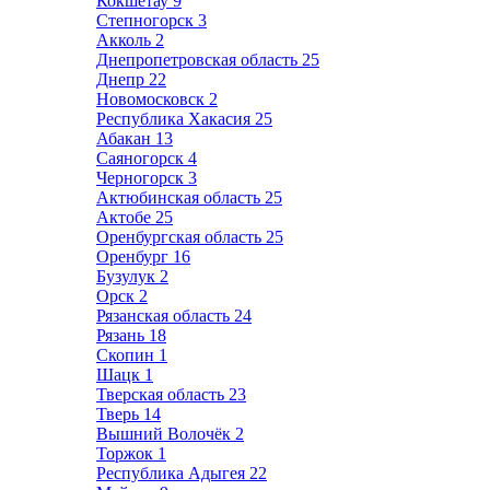
Кокшетау
9
Степногорск
3
Акколь
2
Днепропетровская область
25
Днепр
22
Новомосковск
2
Республика Хакасия
25
Абакан
13
Саяногорск
4
Черногорск
3
Актюбинская область
25
Актобе
25
Оренбургская область
25
Оренбург
16
Бузулук
2
Орск
2
Рязанская область
24
Рязань
18
Скопин
1
Шацк
1
Тверская область
23
Тверь
14
Вышний Волочёк
2
Торжок
1
Республика Адыгея
22