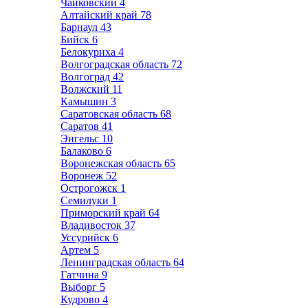
Чайковский
4
Алтайский край
78
Барнаул
43
Бийск
6
Белокуриха
4
Волгоградская область
72
Волгоград
42
Волжский
11
Камышин
3
Саратовская область
68
Саратов
41
Энгельс
10
Балаково
6
Воронежская область
65
Воронеж
52
Острогожск
1
Семилуки
1
Приморский край
64
Владивосток
37
Уссурийск
6
Артем
5
Ленинградская область
64
Гатчина
9
Выборг
5
Кудрово
4