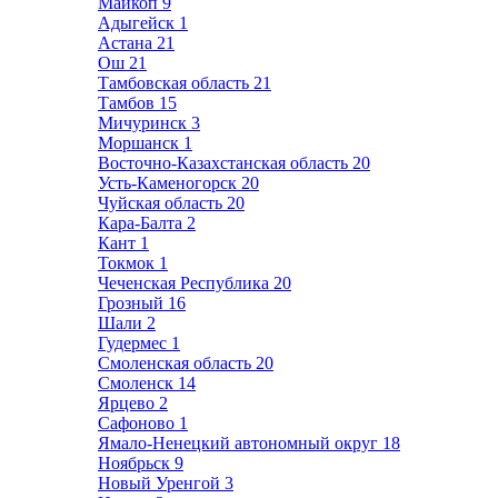
Майкоп
9
Адыгейск
1
Астана
21
Ош
21
Тамбовская область
21
Тамбов
15
Мичуринск
3
Моршанск
1
Восточно-Казахстанская область
20
Усть-Каменогорск
20
Чуйская область
20
Кара-Балта
2
Кант
1
Токмок
1
Чеченская Республика
20
Грозный
16
Шали
2
Гудермес
1
Смоленская область
20
Смоленск
14
Ярцево
2
Сафоново
1
Ямало-Ненецкий автономный округ
18
Ноябрьск
9
Новый Уренгой
3