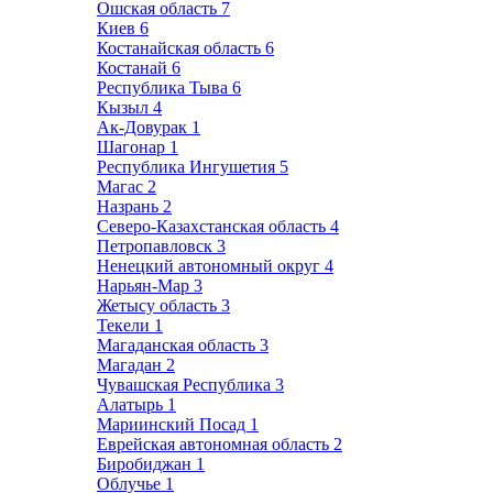
Ошская область
7
Киев
6
Костанайская область
6
Костанай
6
Республика Тыва
6
Кызыл
4
Ак-Довурак
1
Шагонар
1
Республика Ингушетия
5
Магас
2
Назрань
2
Северо-Казахстанская область
4
Петропавловск
3
Ненецкий автономный округ
4
Нарьян-Мар
3
Жетысу область
3
Текели
1
Магаданская область
3
Магадан
2
Чувашская Республика
3
Алатырь
1
Мариинский Посад
1
Еврейская автономная область
2
Биробиджан
1
Облучье
1