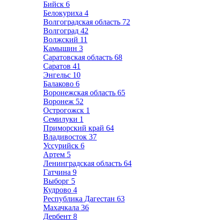
Бийск
6
Белокуриха
4
Волгоградская область
72
Волгоград
42
Волжский
11
Камышин
3
Саратовская область
68
Саратов
41
Энгельс
10
Балаково
6
Воронежская область
65
Воронеж
52
Острогожск
1
Семилуки
1
Приморский край
64
Владивосток
37
Уссурийск
6
Артем
5
Ленинградская область
64
Гатчина
9
Выборг
5
Кудрово
4
Республика Дагестан
63
Махачкала
36
Дербент
8