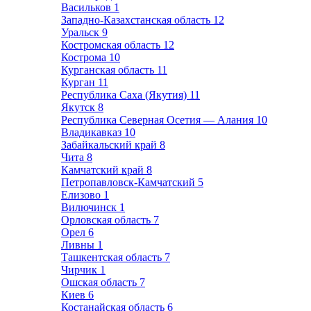
Васильков
1
Западно-Казахстанская область
12
Уральск
9
Костромская область
12
Кострома
10
Курганская область
11
Курган
11
Республика Саха (Якутия)
11
Якутск
8
Республика Северная Осетия — Алания
10
Владикавказ
10
Забайкальский край
8
Чита
8
Камчатский край
8
Петропавловск-Камчатский
5
Елизово
1
Вилючинск
1
Орловская область
7
Орел
6
Ливны
1
Ташкентская область
7
Чирчик
1
Ошская область
7
Киев
6
Костанайская область
6