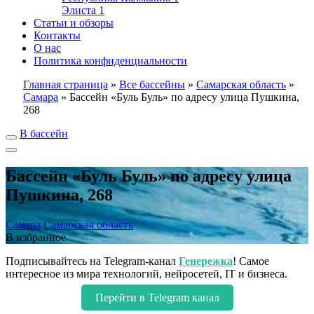
Элиста
1
Статьи и обзоры
Контакты
О нас
Политика конфиденциальности
Главная страница
»
Все бассейны
»
Самарская область
»
Самара
»
Бассейн «Буль Буль» по адресу улица Пушкина,
268
В бассейн
Бассейн «Буль Буль» по адресу улица
Пушкина, 268
Самара
Самарская область
В избранное
Подписывайтесь на Telegram-канал
Генережка
! Самое
интересное из мира технологий, нейросетей, IT и бизнеса.
Перейти в Telegram канал