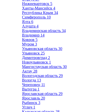
Нижневартовск
5
Ханты-Мансийск
4
Республика Крым
34
Симферополь
10
Ялта
6
Алушта
4
Владимирская область
34
Владимир
14
Ковров
5
Муром
3
Ульяновская область
30
Ульяновск
25
Димитровград
2
Новоульяновск
1
Мангистауская область
30
Актау
28
Вологодская область
29
Вологда
13
Череповец
11
Вытегра
1
Ярославская область
29
Ярославль
20
Рыбинск
3
Углич
1
Калужская область
28