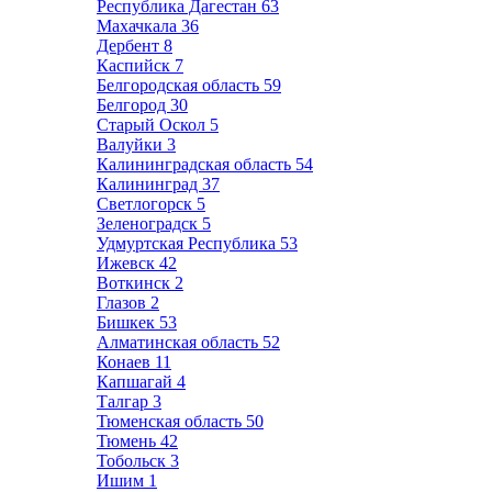
Республика Дагестан
63
Махачкала
36
Дербент
8
Каспийск
7
Белгородская область
59
Белгород
30
Старый Оскол
5
Валуйки
3
Калининградская область
54
Калининград
37
Светлогорск
5
Зеленоградск
5
Удмуртская Республика
53
Ижевск
42
Воткинск
2
Глазов
2
Бишкек
53
Алматинская область
52
Конаев
11
Капшагай
4
Талгар
3
Тюменская область
50
Тюмень
42
Тобольск
3
Ишим
1