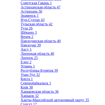
Советская Гавань
1
Астраханская область
47
Астрахань
36
Знаменск
1
Нур-Султан
43
Тульская область
42
Тула
26
Щёкино
3
Венев
2
Павлодарская область
40
Павлодар
39
Аксу
1
Липецкая область
40
Липецк
25
Елец
2
Усмань
1
Республика Бурятия
39
Улан-Удэ
32
Кяхта
1
Северобайкальск
1
Київ
38
Харьковская область
36
Харьков
32
Ханты-Мансийский автономный округ
35
Сургут
17