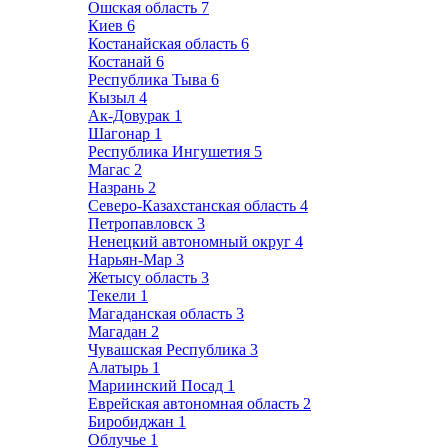
Ошская область
7
Киев
6
Костанайская область
6
Костанай
6
Республика Тыва
6
Кызыл
4
Ак-Довурак
1
Шагонар
1
Республика Ингушетия
5
Магас
2
Назрань
2
Северо-Казахстанская область
4
Петропавловск
3
Ненецкий автономный округ
4
Нарьян-Мар
3
Жетысу область
3
Текели
1
Магаданская область
3
Магадан
2
Чувашская Республика
3
Алатырь
1
Мариинский Посад
1
Еврейская автономная область
2
Биробиджан
1
Облучье
1