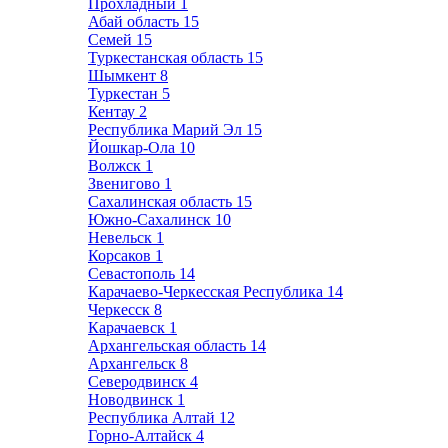
Прохладный
1
Абай область
15
Семей
15
Туркестанская область
15
Шымкент
8
Туркестан
5
Кентау
2
Республика Марий Эл
15
Йошкар-Ола
10
Волжск
1
Звенигово
1
Сахалинская область
15
Южно-Сахалинск
10
Невельск
1
Корсаков
1
Севастополь
14
Карачаево-Черкесская Республика
14
Черкесск
8
Карачаевск
1
Архангельская область
14
Архангельск
8
Северодвинск
4
Новодвинск
1
Республика Алтай
12
Горно-Алтайск
4