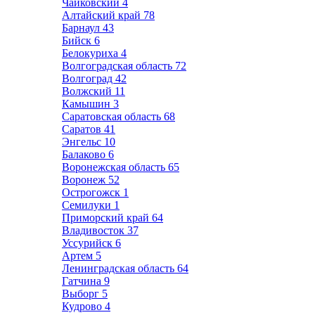
Чайковский
4
Алтайский край
78
Барнаул
43
Бийск
6
Белокуриха
4
Волгоградская область
72
Волгоград
42
Волжский
11
Камышин
3
Саратовская область
68
Саратов
41
Энгельс
10
Балаково
6
Воронежская область
65
Воронеж
52
Острогожск
1
Семилуки
1
Приморский край
64
Владивосток
37
Уссурийск
6
Артем
5
Ленинградская область
64
Гатчина
9
Выборг
5
Кудрово
4