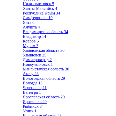
Нижневартовск
5
Ханты-Мансийск
4
Республика Крым
34
Симферополь
10
Ялта
6
Алушта
4
Владимирская область
34
Владимир
14
Ковров
5
Муром
3
Ульяновская область
30
Ульяновск
25
Димитровград
2
Новоульяновск
1
Мангистауская область
30
Актау
28
Вологодская область
29
Вологда
13
Череповец
11
Вытегра
1
Ярославская область
29
Ярославль
20
Рыбинск
3
Углич
1
Калужская область
28