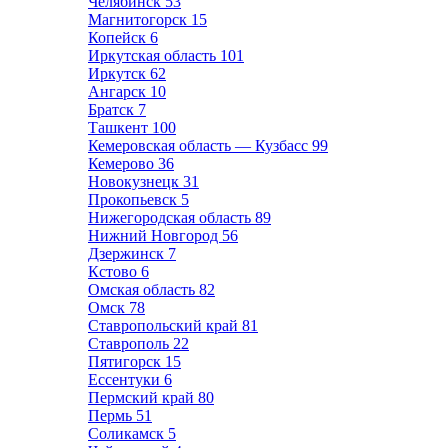
Челябинск
53
Магнитогорск
15
Копейск
6
Иркутская область
101
Иркутск
62
Ангарск
10
Братск
7
Ташкент
100
Кемеровская область — Кузбасс
99
Кемерово
36
Новокузнецк
31
Прокопьевск
5
Нижегородская область
89
Нижний Новгород
56
Дзержинск
7
Кстово
6
Омская область
82
Омск
78
Ставропольский край
81
Ставрополь
22
Пятигорск
15
Ессентуки
6
Пермский край
80
Пермь
51
Соликамск
5