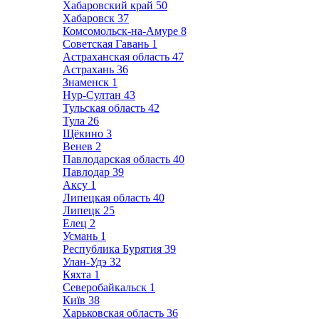
Хабаровский край
50
Хабаровск
37
Комсомольск-на-Амуре
8
Советская Гавань
1
Астраханская область
47
Астрахань
36
Знаменск
1
Нур-Султан
43
Тульская область
42
Тула
26
Щёкино
3
Венев
2
Павлодарская область
40
Павлодар
39
Аксу
1
Липецкая область
40
Липецк
25
Елец
2
Усмань
1
Республика Бурятия
39
Улан-Удэ
32
Кяхта
1
Северобайкальск
1
Київ
38
Харьковская область
36