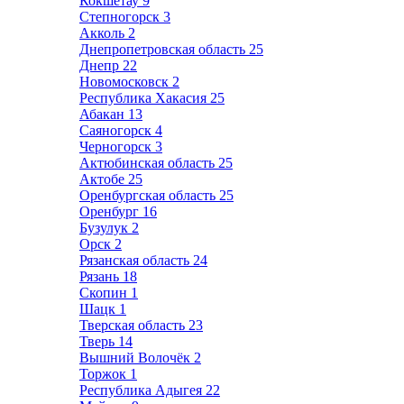
Кокшетау
9
Степногорск
3
Акколь
2
Днепропетровская область
25
Днепр
22
Новомосковск
2
Республика Хакасия
25
Абакан
13
Саяногорск
4
Черногорск
3
Актюбинская область
25
Актобе
25
Оренбургская область
25
Оренбург
16
Бузулук
2
Орск
2
Рязанская область
24
Рязань
18
Скопин
1
Шацк
1
Тверская область
23
Тверь
14
Вышний Волочёк
2
Торжок
1
Республика Адыгея
22