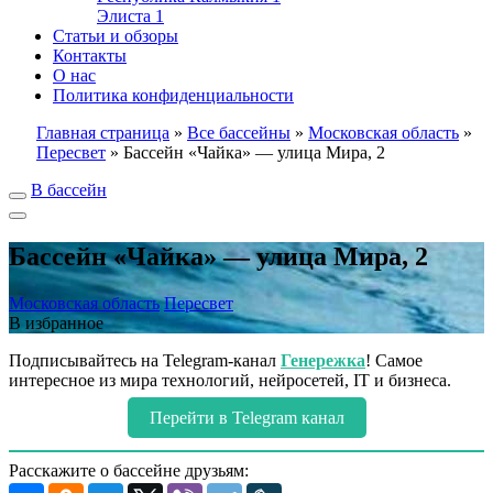
Элиста
1
Статьи и обзоры
Контакты
О нас
Политика конфиденциальности
Главная страница
»
Все бассейны
»
Московская область
»
Пересвет
»
Бассейн «Чайка» — улица Мира, 2
В бассейн
Бассейн «Чайка» — улица Мира, 2
Московская область
Пересвет
В избранное
Подписывайтесь на Telegram-канал
Генережка
! Самое
интересное из мира технологий, нейросетей, IT и бизнеса.
Перейти в Telegram канал
Расскажите о бассейне друзьям: