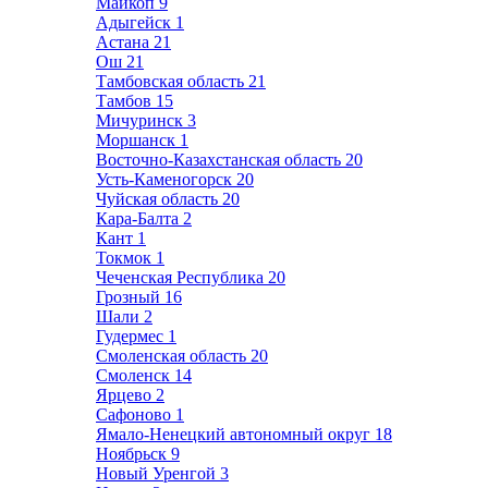
Майкоп
9
Адыгейск
1
Астана
21
Ош
21
Тамбовская область
21
Тамбов
15
Мичуринск
3
Моршанск
1
Восточно-Казахстанская область
20
Усть-Каменогорск
20
Чуйская область
20
Кара-Балта
2
Кант
1
Токмок
1
Чеченская Республика
20
Грозный
16
Шали
2
Гудермес
1
Смоленская область
20
Смоленск
14
Ярцево
2
Сафоново
1
Ямало-Ненецкий автономный округ
18
Ноябрьск
9
Новый Уренгой
3