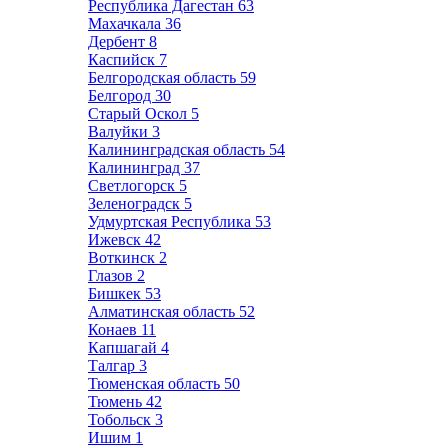
Республика Дагестан
63
Махачкала
36
Дербент
8
Каспийск
7
Белгородская область
59
Белгород
30
Старый Оскол
5
Валуйки
3
Калининградская область
54
Калининград
37
Светлогорск
5
Зеленоградск
5
Удмуртская Республика
53
Ижевск
42
Воткинск
2
Глазов
2
Бишкек
53
Алматинская область
52
Конаев
11
Капшагай
4
Талгар
3
Тюменская область
50
Тюмень
42
Тобольск
3
Ишим
1