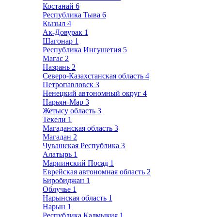
Костанай
6
Республика Тыва
6
Кызыл
4
Ак-Довурак
1
Шагонар
1
Республика Ингушетия
5
Магас
2
Назрань
2
Северо-Казахстанская область
4
Петропавловск
3
Ненецкий автономный округ
4
Нарьян-Мар
3
Жетысу область
3
Текели
1
Магаданская область
3
Магадан
2
Чувашская Республика
3
Алатырь
1
Мариинский Посад
1
Еврейская автономная область
2
Биробиджан
1
Облучье
1
Нарынская область
1
Нарын
1
Республика Калмыкия
1