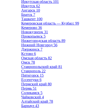
Иркутская область
101
Иркутск
62
Ангарск
10
Братск
7
Ташкент
100
Кемеровская область — Кузбасс
99
Кемерово
36
Новокузнецк
31
Прокопьевск
5
Нижегородская область
89
Нижний Новгород
56
Дзержинск
7
Кстово
6
Омская область
82
Омск
78
Ставропольский край
81
Ставрополь
22
Пятигорск
15
Ессентуки
6
Пермский край
80
Пермь
51
Соликамск
5
Чайковский
4
Алтайский край
78
Барнаул
43