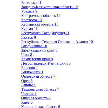
Васильков
1
Западно-Казахстанская область
12
Уральск
9
Костромская область
12
Кострома
10
Курганская область
11
Курган
11
Республика Саха (Якутия)
11
Якутск
8
Республика Северная Осетия — Алания
10
Владикавказ
10
Забайкальский край
8
Чита
8
Камчатский край
8
Петропавловск-Камчатский
5
Елизово
1
Вилючинск
1
Орловская область
7
Орел
6
Ливны
1
Ташкентская область
7
Чирчик
1
Ошская область
7
Киев
6
Костанайская область
6