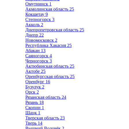
Омутнинск
1
Акмолинская область
25
Кокшетау
9
Степногорск
3
Акколь
2
Днепропетровская область
25
Днепр
22
Новомосковск
2
Республика Хакасия
25
Абакан
13
Саяногорск
4
Черногорск
3
Актюбинская область
25
Актобе
25
Оренбургская область
25
Оренбург
16
Бузулук
2
Орск
2
Рязанская область
24
Рязань
18
Скопин
1
Шацк
1
Тверская область
23
Тверь
14
Вышний Волочёк
2