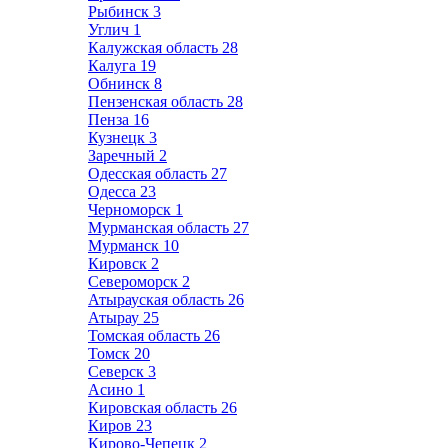
Рыбинск
3
Углич
1
Калужская область
28
Калуга
19
Обнинск
8
Пензенская область
28
Пенза
16
Кузнецк
3
Заречный
2
Одесская область
27
Одесса
23
Черноморск
1
Мурманская область
27
Мурманск
10
Кировск
2
Североморск
2
Атырауская область
26
Атырау
25
Томская область
26
Томск
20
Северск
3
Асино
1
Кировская область
26
Киров
23
Кирово-Чепецк
2