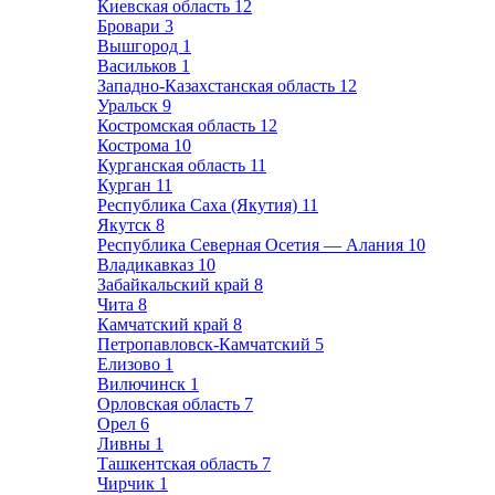
Киевская область
12
Бровари
3
Вышгород
1
Васильков
1
Западно-Казахстанская область
12
Уральск
9
Костромская область
12
Кострома
10
Курганская область
11
Курган
11
Республика Саха (Якутия)
11
Якутск
8
Республика Северная Осетия — Алания
10
Владикавказ
10
Забайкальский край
8
Чита
8
Камчатский край
8
Петропавловск-Камчатский
5
Елизово
1
Вилючинск
1
Орловская область
7
Орел
6
Ливны
1
Ташкентская область
7
Чирчик
1