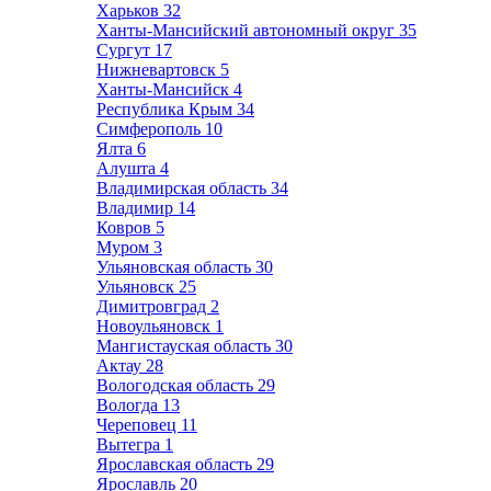
Харьков
32
Ханты-Мансийский автономный округ
35
Сургут
17
Нижневартовск
5
Ханты-Мансийск
4
Республика Крым
34
Симферополь
10
Ялта
6
Алушта
4
Владимирская область
34
Владимир
14
Ковров
5
Муром
3
Ульяновская область
30
Ульяновск
25
Димитровград
2
Новоульяновск
1
Мангистауская область
30
Актау
28
Вологодская область
29
Вологда
13
Череповец
11
Вытегра
1
Ярославская область
29
Ярославль
20