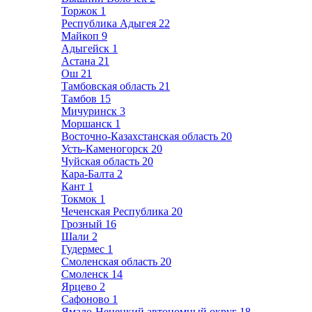
Торжок
1
Республика Адыгея
22
Майкоп
9
Адыгейск
1
Астана
21
Ош
21
Тамбовская область
21
Тамбов
15
Мичуринск
3
Моршанск
1
Восточно-Казахстанская область
20
Усть-Каменогорск
20
Чуйская область
20
Кара-Балта
2
Кант
1
Токмок
1
Чеченская Республика
20
Грозный
16
Шали
2
Гудермес
1
Смоленская область
20
Смоленск
14
Ярцево
2
Сафоново
1
Ямало-Ненецкий автономный округ
18