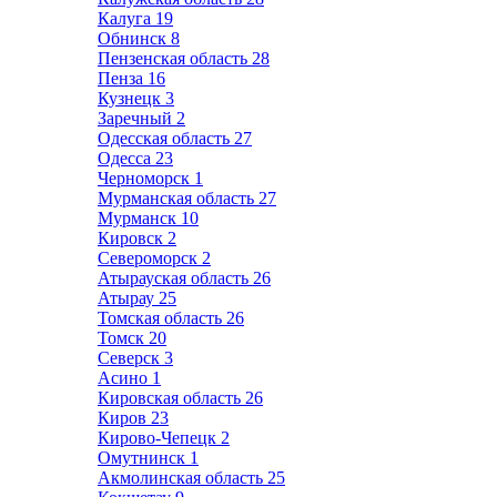
Калуга
19
Обнинск
8
Пензенская область
28
Пенза
16
Кузнецк
3
Заречный
2
Одесская область
27
Одесса
23
Черноморск
1
Мурманская область
27
Мурманск
10
Кировск
2
Североморск
2
Атырауская область
26
Атырау
25
Томская область
26
Томск
20
Северск
3
Асино
1
Кировская область
26
Киров
23
Кирово-Чепецк
2
Омутнинск
1
Акмолинская область
25