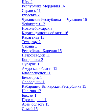
Шуя
2
Республика Мордовия
16
Саранск
11
Рузаевка
2
Чувашская Республика — Чувашия
16
Чебоксары
12
Новочебоксарск
3
Карагандинская область
16
Караганда
13
Темиртау
2
Сарань
1
Республика Карелия
15
Петрозаводск
11
Кондопога
2
Суоярви
1
Амурская область
15
Благовещенск
11
Белогорск
1
Свободный
1
Кабардино-Балкарская Республика
15
Нальчик
12
Баксан
1
Прохладный
1
Абай область
15
Семей
15