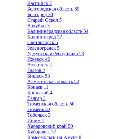
Каспийск
7
Белгородская область
59
Белгород
30
Старый Оскол
5
Валуйки
3
Калининградская область
54
Калининград
37
Светлогорск
5
Зеленоградск
5
Удмуртская Республика
53
Ижевск
42
Воткинск
2
Глазов
2
Бишкек
53
Алматинская область
52
Конаев
11
Капшагай
4
Талгар
3
Тюменская область
50
Тюмень
42
Тобольск
3
Ишим
1
Хабаровский край
50
Хабаровск
37
Комсомольск-на-Амуре
8