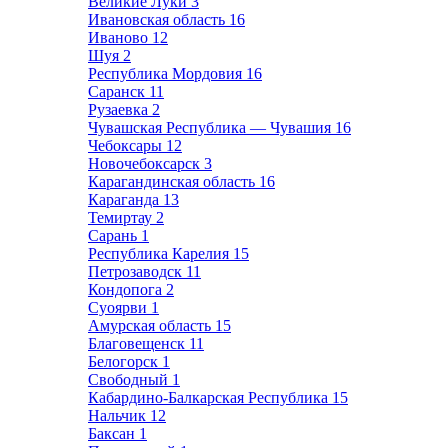
Великие Луки
3
Ивановская область
16
Иваново
12
Шуя
2
Республика Мордовия
16
Саранск
11
Рузаевка
2
Чувашская Республика — Чувашия
16
Чебоксары
12
Новочебоксарск
3
Карагандинская область
16
Караганда
13
Темиртау
2
Сарань
1
Республика Карелия
15
Петрозаводск
11
Кондопога
2
Суоярви
1
Амурская область
15
Благовещенск
11
Белогорск
1
Свободный
1
Кабардино-Балкарская Республика
15
Нальчик
12
Баксан
1