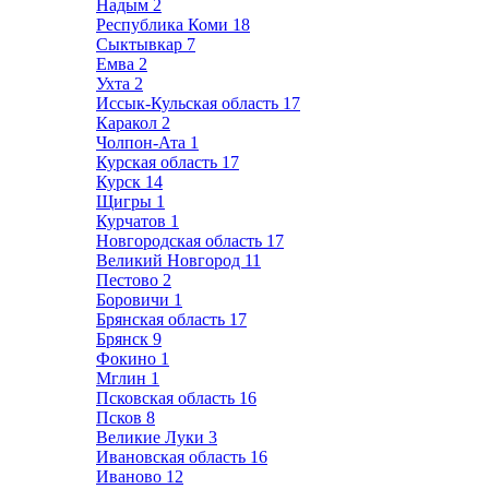
Надым
2
Республика Коми
18
Сыктывкар
7
Емва
2
Ухта
2
Иссык-Кульская область
17
Каракол
2
Чолпон-Ата
1
Курская область
17
Курск
14
Щигры
1
Курчатов
1
Новгородская область
17
Великий Новгород
11
Пестово
2
Боровичи
1
Брянская область
17
Брянск
9
Фокино
1
Мглин
1
Псковская область
16
Псков
8
Великие Луки
3
Ивановская область
16
Иваново
12