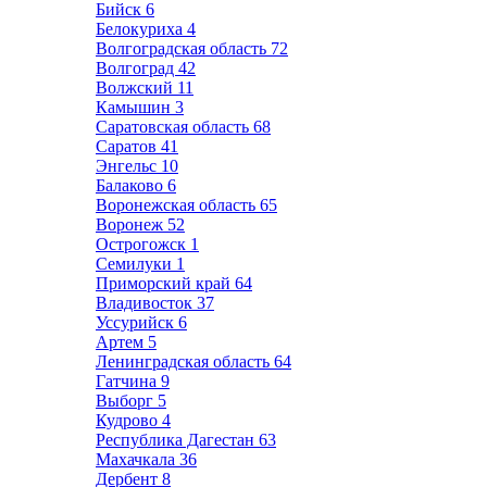
Бийск
6
Белокуриха
4
Волгоградская область
72
Волгоград
42
Волжский
11
Камышин
3
Саратовская область
68
Саратов
41
Энгельс
10
Балаково
6
Воронежская область
65
Воронеж
52
Острогожск
1
Семилуки
1
Приморский край
64
Владивосток
37
Уссурийск
6
Артем
5
Ленинградская область
64
Гатчина
9
Выборг
5
Кудрово
4
Республика Дагестан
63
Махачкала
36
Дербент
8