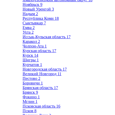
Ноябрьск
9
Новый Уренгой
3
Надым
2
Республика Коми
18
Сыктывкар
7
Емва
2
Ухта
2
Иссык-Кульская область
17
Каракол
2
Чолпон-Ата
1
Курская область
17
Курск
14
Щигры
1
Курчатов
1
Новгородская область
17
Великий Новгород
11
Пестово
2
Боровичи
1
Брянская область
17
Брянск
9
Фокино
1
Мглин
1
Псковская область
16
Псков
8