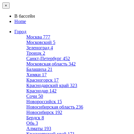
×
В бассейн
Home
Город
Москва
777
Московский
5
Зеленоград
4
Троицк
2
Санкт-Петербург
452
Московская область
342
Балашиха
21
Химки
17
Красногорск
17
Краснодарский край
323
Краснодар
142
Сочи
50
Новороссийск
15
Новосибирская область
236
Новосибирск
192
Бердск
8
Обь
3
Алматы
193
Красноярский край
171