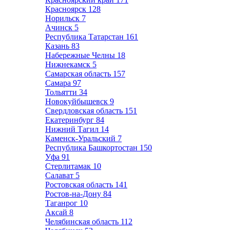
Красноярск
128
Норильск
7
Ачинск
5
Республика Татарстан
161
Казань
83
Набережные Челны
18
Нижнекамск
5
Самарская область
157
Самара
97
Тольятти
34
Новокуйбышевск
9
Свердловская область
151
Екатеринбург
84
Нижний Тагил
14
Каменск-Уральский
7
Республика Башкортостан
150
Уфа
91
Стерлитамак
10
Салават
5
Ростовская область
141
Ростов-на-Дону
84
Таганрог
10
Аксай
8
Челябинская область
112