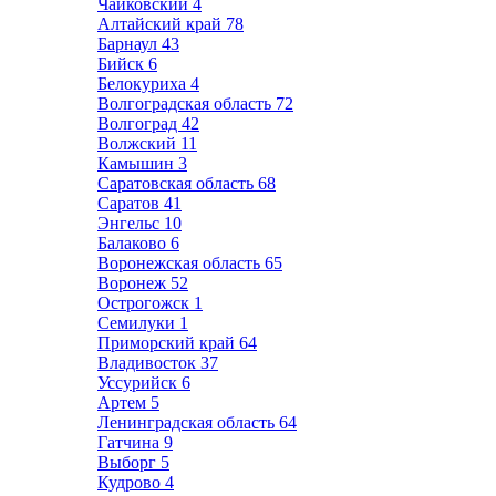
Чайковский
4
Алтайский край
78
Барнаул
43
Бийск
6
Белокуриха
4
Волгоградская область
72
Волгоград
42
Волжский
11
Камышин
3
Саратовская область
68
Саратов
41
Энгельс
10
Балаково
6
Воронежская область
65
Воронеж
52
Острогожск
1
Семилуки
1
Приморский край
64
Владивосток
37
Уссурийск
6
Артем
5
Ленинградская область
64
Гатчина
9
Выборг
5
Кудрово
4