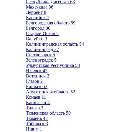
Республика Дагестан
63
Махачкала
36
Дербент
8
Каспийск
7
Белгородская область
59
Белгород
30
Старый Оскол
5
Валуйки
3
Калининградская область
54
Калининград
37
Светлогорск
5
Зеленоградск
5
Удмуртская Республика
53
Ижевск
42
Воткинск
2
Глазов
2
Бишкек
53
Алматинская область
52
Конаев
11
Капшагай
4
Талгар
3
Тюменская область
50
Тюмень
42
Тобольск
3
Ишим
1