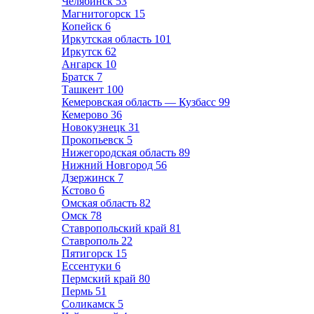
Челябинск
53
Магнитогорск
15
Копейск
6
Иркутская область
101
Иркутск
62
Ангарск
10
Братск
7
Ташкент
100
Кемеровская область — Кузбасс
99
Кемерово
36
Новокузнецк
31
Прокопьевск
5
Нижегородская область
89
Нижний Новгород
56
Дзержинск
7
Кстово
6
Омская область
82
Омск
78
Ставропольский край
81
Ставрополь
22
Пятигорск
15
Ессентуки
6
Пермский край
80
Пермь
51
Соликамск
5