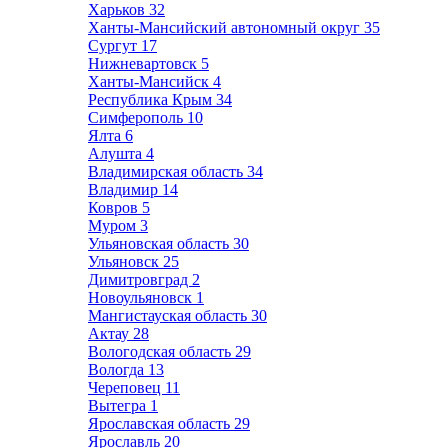
Харьков
32
Ханты-Мансийский автономный округ
35
Сургут
17
Нижневартовск
5
Ханты-Мансийск
4
Республика Крым
34
Симферополь
10
Ялта
6
Алушта
4
Владимирская область
34
Владимир
14
Ковров
5
Муром
3
Ульяновская область
30
Ульяновск
25
Димитровград
2
Новоульяновск
1
Мангистауская область
30
Актау
28
Вологодская область
29
Вологда
13
Череповец
11
Вытегра
1
Ярославская область
29
Ярославль
20