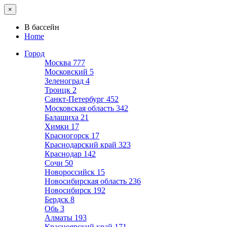
×
В бассейн
Home
Город
Москва
777
Московский
5
Зеленоград
4
Троицк
2
Санкт-Петербург
452
Московская область
342
Балашиха
21
Химки
17
Красногорск
17
Краснодарский край
323
Краснодар
142
Сочи
50
Новороссийск
15
Новосибирская область
236
Новосибирск
192
Бердск
8
Обь
3
Алматы
193
Красноярский край
171