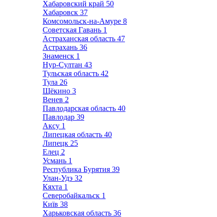
Хабаровский край
50
Хабаровск
37
Комсомольск-на-Амуре
8
Советская Гавань
1
Астраханская область
47
Астрахань
36
Знаменск
1
Нур-Султан
43
Тульская область
42
Тула
26
Щёкино
3
Венев
2
Павлодарская область
40
Павлодар
39
Аксу
1
Липецкая область
40
Липецк
25
Елец
2
Усмань
1
Республика Бурятия
39
Улан-Удэ
32
Кяхта
1
Северобайкальск
1
Київ
38
Харьковская область
36