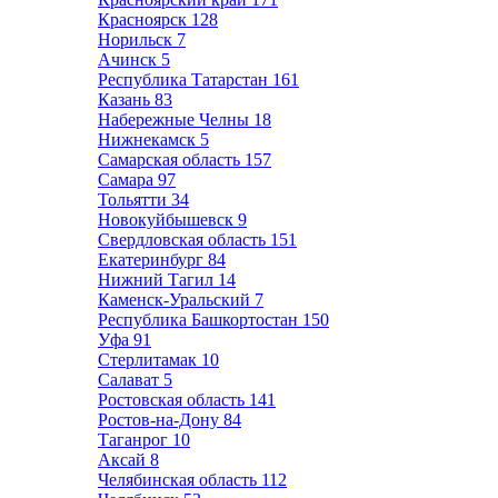
Красноярск
128
Норильск
7
Ачинск
5
Республика Татарстан
161
Казань
83
Набережные Челны
18
Нижнекамск
5
Самарская область
157
Самара
97
Тольятти
34
Новокуйбышевск
9
Свердловская область
151
Екатеринбург
84
Нижний Тагил
14
Каменск-Уральский
7
Республика Башкортостан
150
Уфа
91
Стерлитамак
10
Салават
5
Ростовская область
141
Ростов-на-Дону
84
Таганрог
10
Аксай
8
Челябинская область
112