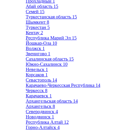
Прохладный
1
Абай область
15
Семей
15
Туркестанская область
15
Шымкент
8
Туркестан
5
Кентау
2
Республика Марий Эл
15
Йошкар-Ола
10
Волжск
1
Звенигово
1
Сахалинская область
15
Южно-Сахалинск
10
Невельск
1
Корсаков
1
Севастополь
14
Карачаево-Черкесская Республика
14
Черкесск
8
Карачаевск
1
Архангельская область
14
Архангельск
8
Северодвинск
4
Новодвинск
1
Республика Алтай
12
Горно-Алтайск
4