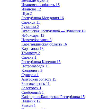
Великие Луки
3
Ивановская область
16
Иваново
12
Шуя
2
Республика Мордовия
16
Саранск
11
Рузаевка
2
Чувашская Республика — Чувашия
16
Чебоксары
12
Новочебоксарск
3
Карагандинская область
16
Караганда
13
Темиртау
2
Сарань
1
Республика Карелия
15
Петрозаводск
11
Кондопога
2
Суоярви
1
Амурская область
15
Благовещенск
11
Белогорск
1
Свободный
1
Кабардино-Балкарская Республика
15
Нальчик
12
Баксан
1