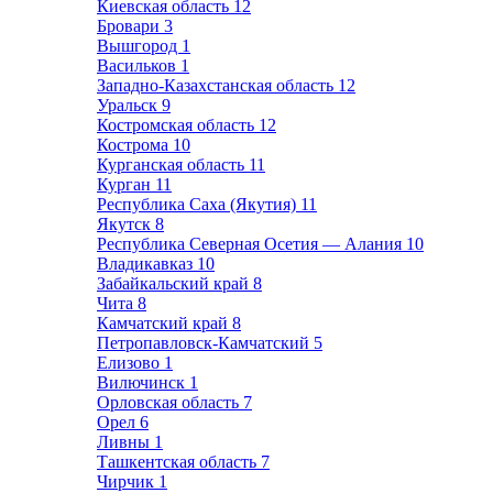
Киевская область
12
Бровари
3
Вышгород
1
Васильков
1
Западно-Казахстанская область
12
Уральск
9
Костромская область
12
Кострома
10
Курганская область
11
Курган
11
Республика Саха (Якутия)
11
Якутск
8
Республика Северная Осетия — Алания
10
Владикавказ
10
Забайкальский край
8
Чита
8
Камчатский край
8
Петропавловск-Камчатский
5
Елизово
1
Вилючинск
1
Орловская область
7
Орел
6
Ливны
1
Ташкентская область
7
Чирчик
1