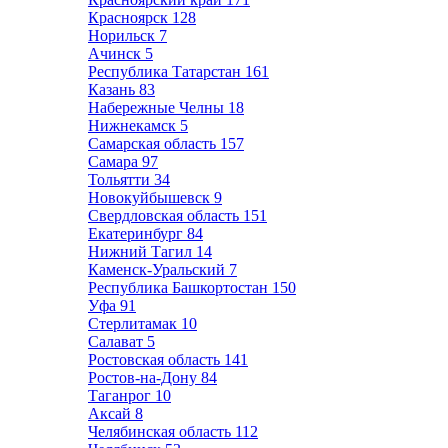
Красноярск
128
Норильск
7
Ачинск
5
Республика Татарстан
161
Казань
83
Набережные Челны
18
Нижнекамск
5
Самарская область
157
Самара
97
Тольятти
34
Новокуйбышевск
9
Свердловская область
151
Екатеринбург
84
Нижний Тагил
14
Каменск-Уральский
7
Республика Башкортостан
150
Уфа
91
Стерлитамак
10
Салават
5
Ростовская область
141
Ростов-на-Дону
84
Таганрог
10
Аксай
8
Челябинская область
112