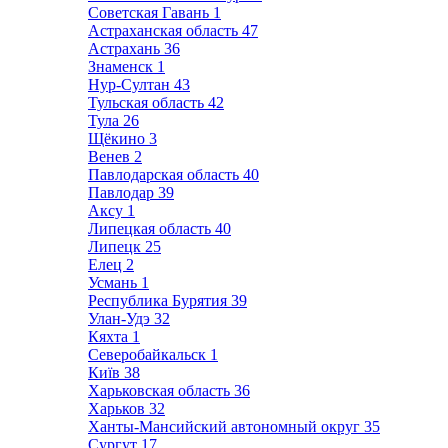
Советская Гавань
1
Астраханская область
47
Астрахань
36
Знаменск
1
Нур-Султан
43
Тульская область
42
Тула
26
Щёкино
3
Венев
2
Павлодарская область
40
Павлодар
39
Аксу
1
Липецкая область
40
Липецк
25
Елец
2
Усмань
1
Республика Бурятия
39
Улан-Удэ
32
Кяхта
1
Северобайкальск
1
Київ
38
Харьковская область
36
Харьков
32
Ханты-Мансийский автономный округ
35
Сургут
17