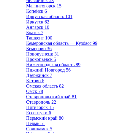
Челябинск
53
Магнитогорск
15
Копейск
6
Иркутская область
101
Иркутск
62
Ангарск
10
Братск
7
Ташкент
100
Кемеровская область — Кузбасс
99
Кемерово
36
Новокузнецк
31
Прокопьевск
5
Нижегородская область
89
Нижний Новгород
56
Дзержинск
7
Кстово
6
Омская область
82
Омск
78
Ставропольский край
81
Ставрополь
22
Пятигорск
15
Ессентуки
6
Пермский край
80
Пермь
51
Соликамск
5