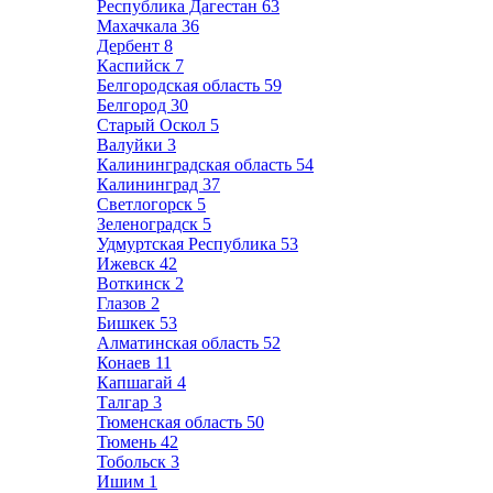
Республика Дагестан
63
Махачкала
36
Дербент
8
Каспийск
7
Белгородская область
59
Белгород
30
Старый Оскол
5
Валуйки
3
Калининградская область
54
Калининград
37
Светлогорск
5
Зеленоградск
5
Удмуртская Республика
53
Ижевск
42
Воткинск
2
Глазов
2
Бишкек
53
Алматинская область
52
Конаев
11
Капшагай
4
Талгар
3
Тюменская область
50
Тюмень
42
Тобольск
3
Ишим
1