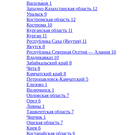
Васильков
1
Западно-Казахстанская область
12
Уральск
9
Костромская область
12
Кострома
10
Курганская область
11
Курган
11
Республика Саха (Якутия)
11
Якутск
8
Республика Северная Осетия — Алания
10
Владикавказ
10
Забайкальский край
8
Чита
8
Камчатский край
8
Петропавловск-Камчатский
5
Елизово
1
Вилючинск
1
Орловская область
7
Орел
6
Ливны
1
Ташкентская область
7
Чирчик
1
Ошская область
7
Киев
6
Костанайская область
6