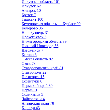
Иркутская область
101
Иркутск
62
Ангарск
10
Братск
7
Ташкент
100
Кемеровская область — Кузбасс
99
Кемерово
36
Новокузнецк
31
Прокопьевск
5
Нижегородская область
89
Нижний Новгород
56
Дзержинск
7
Кстово
6
Омская область
82
Омск
78
Ставропольский край
81
Ставрополь
22
Пятигорск
15
Ессентуки
6
Пермский край
80
Пермь
51
Соликамск
5
Чайковский
4
Алтайский край
78
Барнаул
43