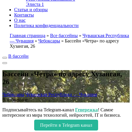
Элиста
1
Статьи и обзоры
Контакты
О нас
Политика конфиденциальности
Главная страница
»
Все бассейны
»
Чувашская Республика
— Чувашия
»
Чебоксары
»
Бассейн «Четра» по адресу
Хузангая, 26
В бассейн
Бассейн «Четра» по адресу Хузангая,
26
Чебоксары
Чувашская Республика — Чувашия
В избранное
Подписывайтесь на Telegram-канал
Генережка
! Самое
интересное из мира технологий, нейросетей, IT и бизнеса.
Перейти в Telegram канал