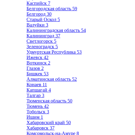
Каспийск
7
Белгородская область
59
Белгород
30
Старый Оскол
5
Валуйки
3
Калининградская область
54
Калининград
37
Светлогорск
5
Зеленоградск
5
Удмуртская Республика
53
Ижевск
42
Воткинск
2
Глазов
2
Бишкек
53
Алматинская область
52
Конаев
11
Капшагай
4
Талгар
3
Тюменская область
50
Тюмень
42
Тобольск
3
Ишим
1
Хабаровский край
50
Хабаровск
37
Комсомольск-на-Амуре
8