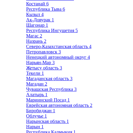
Костанай
6
Республика Тыва
6
Кызыл
4
Ак-Довурак
1
Шагонар
1
Республика Ингушетия
5
Магас
2
Назрань
2
Северо-Казахстанская область
4
Петропавловск
3
Ненецкий автономный округ
4
Нарьян-Мар
3
Жетысу область
3
Текели
1
Магаданская область
3
Магадан
2
Чувашская Республика
3
Алатырь
1
Мариинский Посад
1
Еврейская автономная область
2
Биробиджан
1
Облучье
1
Нарынская область
1
Нарын
1
Республика Калмыкия
1