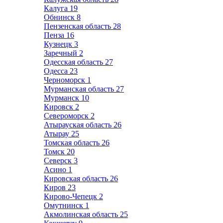
Калуга
19
Обнинск
8
Пензенская область
28
Пенза
16
Кузнецк
3
Заречный
2
Одесская область
27
Одесса
23
Черноморск
1
Мурманская область
27
Мурманск
10
Кировск
2
Североморск
2
Атырауская область
26
Атырау
25
Томская область
26
Томск
20
Северск
3
Асино
1
Кировская область
26
Киров
23
Кирово-Чепецк
2
Омутнинск
1
Акмолинская область
25