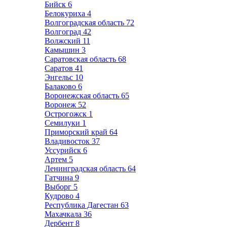
Бийск
6
Белокуриха
4
Волгоградская область
72
Волгоград
42
Волжский
11
Камышин
3
Саратовская область
68
Саратов
41
Энгельс
10
Балаково
6
Воронежская область
65
Воронеж
52
Острогожск
1
Семилуки
1
Приморский край
64
Владивосток
37
Уссурийск
6
Артем
5
Ленинградская область
64
Гатчина
9
Выборг
5
Кудрово
4
Республика Дагестан
63
Махачкала
36
Дербент
8