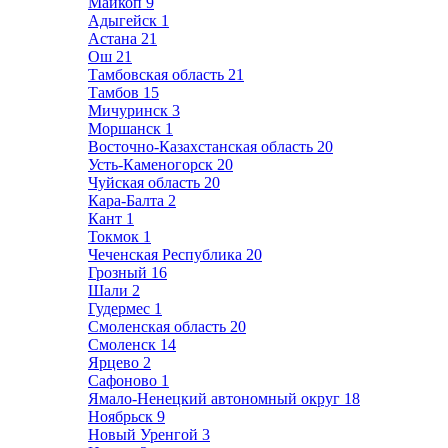
Майкоп
9
Адыгейск
1
Астана
21
Ош
21
Тамбовская область
21
Тамбов
15
Мичуринск
3
Моршанск
1
Восточно-Казахстанская область
20
Усть-Каменогорск
20
Чуйская область
20
Кара-Балта
2
Кант
1
Токмок
1
Чеченская Республика
20
Грозный
16
Шали
2
Гудермес
1
Смоленская область
20
Смоленск
14
Ярцево
2
Сафоново
1
Ямало-Ненецкий автономный округ
18
Ноябрьск
9
Новый Уренгой
3