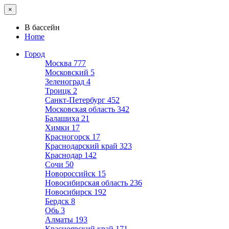
×
В бассейн
Home
Город
Москва
777
Московский
5
Зеленоград
4
Троицк
2
Санкт-Петербург
452
Московская область
342
Балашиха
21
Химки
17
Красногорск
17
Краснодарский край
323
Краснодар
142
Сочи
50
Новороссийск
15
Новосибирская область
236
Новосибирск
192
Бердск
8
Обь
3
Алматы
193
Красноярский край
171