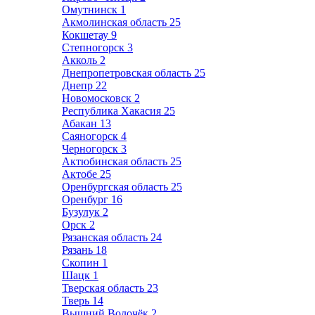
Омутнинск
1
Акмолинская область
25
Кокшетау
9
Степногорск
3
Акколь
2
Днепропетровская область
25
Днепр
22
Новомосковск
2
Республика Хакасия
25
Абакан
13
Саяногорск
4
Черногорск
3
Актюбинская область
25
Актобе
25
Оренбургская область
25
Оренбург
16
Бузулук
2
Орск
2
Рязанская область
24
Рязань
18
Скопин
1
Шацк
1
Тверская область
23
Тверь
14
Вышний Волочёк
2