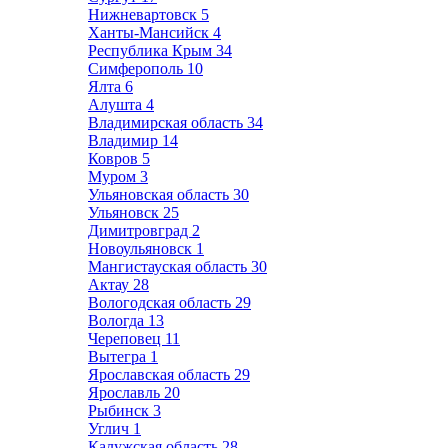
Нижневартовск
5
Ханты-Мансийск
4
Республика Крым
34
Симферополь
10
Ялта
6
Алушта
4
Владимирская область
34
Владимир
14
Ковров
5
Муром
3
Ульяновская область
30
Ульяновск
25
Димитровград
2
Новоульяновск
1
Мангистауская область
30
Актау
28
Вологодская область
29
Вологда
13
Череповец
11
Вытегра
1
Ярославская область
29
Ярославль
20
Рыбинск
3
Углич
1
Калужская область
28