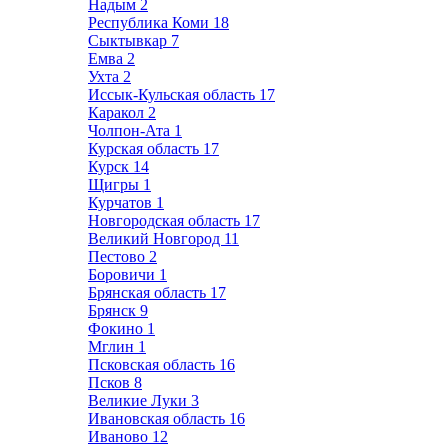
Надым
2
Республика Коми
18
Сыктывкар
7
Емва
2
Ухта
2
Иссык-Кульская область
17
Каракол
2
Чолпон-Ата
1
Курская область
17
Курск
14
Щигры
1
Курчатов
1
Новгородская область
17
Великий Новгород
11
Пестово
2
Боровичи
1
Брянская область
17
Брянск
9
Фокино
1
Мглин
1
Псковская область
16
Псков
8
Великие Луки
3
Ивановская область
16
Иваново
12