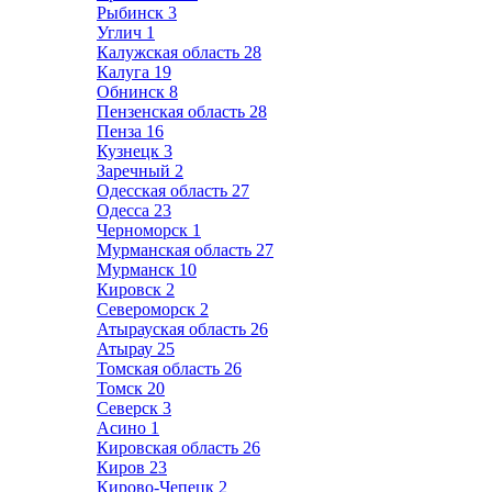
Рыбинск
3
Углич
1
Калужская область
28
Калуга
19
Обнинск
8
Пензенская область
28
Пенза
16
Кузнецк
3
Заречный
2
Одесская область
27
Одесса
23
Черноморск
1
Мурманская область
27
Мурманск
10
Кировск
2
Североморск
2
Атырауская область
26
Атырау
25
Томская область
26
Томск
20
Северск
3
Асино
1
Кировская область
26
Киров
23
Кирово-Чепецк
2