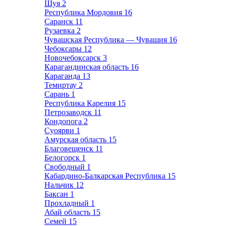
Шуя
2
Республика Мордовия
16
Саранск
11
Рузаевка
2
Чувашская Республика — Чувашия
16
Чебоксары
12
Новочебоксарск
3
Карагандинская область
16
Караганда
13
Темиртау
2
Сарань
1
Республика Карелия
15
Петрозаводск
11
Кондопога
2
Суоярви
1
Амурская область
15
Благовещенск
11
Белогорск
1
Свободный
1
Кабардино-Балкарская Республика
15
Нальчик
12
Баксан
1
Прохладный
1
Абай область
15
Семей
15