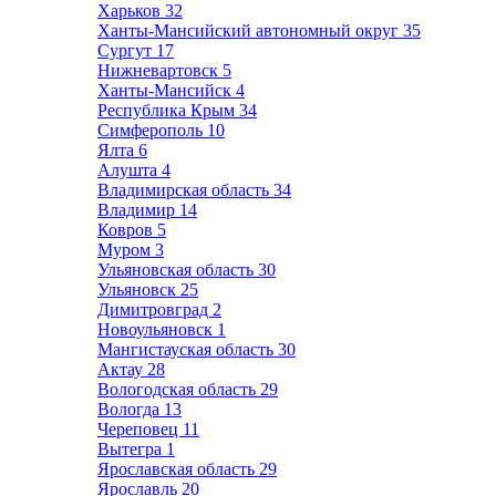
Харьков
32
Ханты-Мансийский автономный округ
35
Сургут
17
Нижневартовск
5
Ханты-Мансийск
4
Республика Крым
34
Симферополь
10
Ялта
6
Алушта
4
Владимирская область
34
Владимир
14
Ковров
5
Муром
3
Ульяновская область
30
Ульяновск
25
Димитровград
2
Новоульяновск
1
Мангистауская область
30
Актау
28
Вологодская область
29
Вологда
13
Череповец
11
Вытегра
1
Ярославская область
29
Ярославль
20