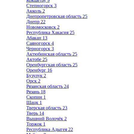
Кокшетау
9
Степногорск
3
Акколь
2
Днепропетровская область
25
Днепр
22
Новомосковск
2
Республика Хакасия
25
Абакан
13
Саяногорск
4
Черногорск
3
Актюбинская область
25
Актобе
25
Оренбургская область
25
Оренбург
16
Бузулук
2
Орск
2
Рязанская область
24
Рязань
18
Скопин
1
Шацк
1
Тверская область
23
Тверь
14
Вышний Волочёк
2
Торжок
1
Республика Адыгея
22