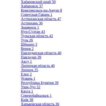
Хабаровский край
50
Хабаровск
37
Комсомольск-на-Амуре
8
Советская Гавань
1
Астраханская область
47
Астрахань
36
Знаменск
1
Нур-Султан
43
Тульская область
42
Тула
26
Щёкино
3
Венев
2
Павлодарская область
40
Павлодар
39
Аксу
1
Липецкая область
40
Липецк
25
Елец
2
Усмань
1
Республика Бурятия
39
Улан-Удэ
32
Кяхта
1
Северобайкальск
1
Київ
38
Харьковская область
36