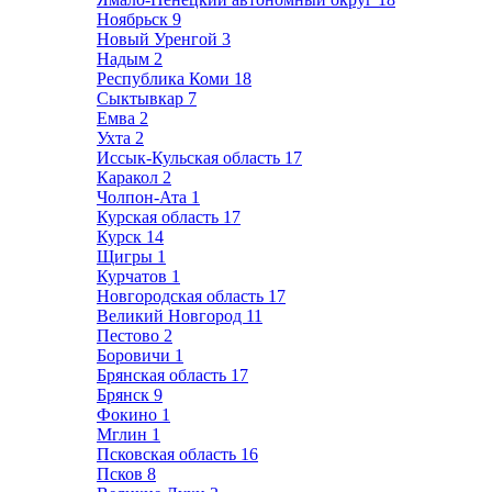
Ноябрьск
9
Новый Уренгой
3
Надым
2
Республика Коми
18
Сыктывкар
7
Емва
2
Ухта
2
Иссык-Кульская область
17
Каракол
2
Чолпон-Ата
1
Курская область
17
Курск
14
Щигры
1
Курчатов
1
Новгородская область
17
Великий Новгород
11
Пестово
2
Боровичи
1
Брянская область
17
Брянск
9
Фокино
1
Мглин
1
Псковская область
16
Псков
8