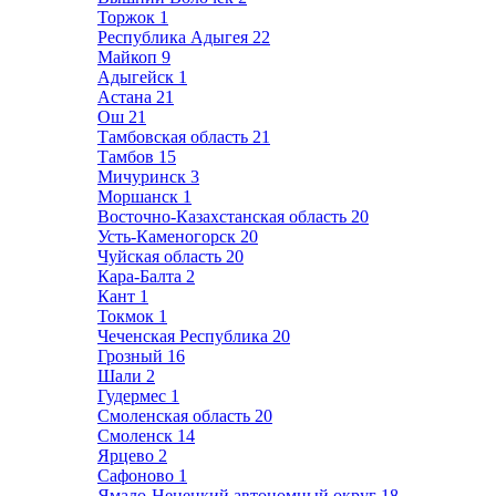
Торжок
1
Республика Адыгея
22
Майкоп
9
Адыгейск
1
Астана
21
Ош
21
Тамбовская область
21
Тамбов
15
Мичуринск
3
Моршанск
1
Восточно-Казахстанская область
20
Усть-Каменогорск
20
Чуйская область
20
Кара-Балта
2
Кант
1
Токмок
1
Чеченская Республика
20
Грозный
16
Шали
2
Гудермес
1
Смоленская область
20
Смоленск
14
Ярцево
2
Сафоново
1
Ямало-Ненецкий автономный округ
18