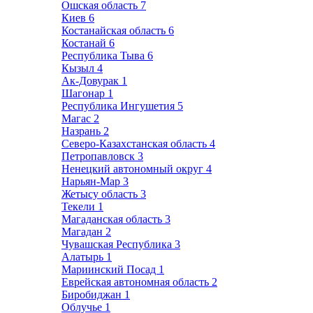
Ошская область
7
Киев
6
Костанайская область
6
Костанай
6
Республика Тыва
6
Кызыл
4
Ак-Довурак
1
Шагонар
1
Республика Ингушетия
5
Магас
2
Назрань
2
Северо-Казахстанская область
4
Петропавловск
3
Ненецкий автономный округ
4
Нарьян-Мар
3
Жетысу область
3
Текели
1
Магаданская область
3
Магадан
2
Чувашская Республика
3
Алатырь
1
Мариинский Посад
1
Еврейская автономная область
2
Биробиджан
1
Облучье
1