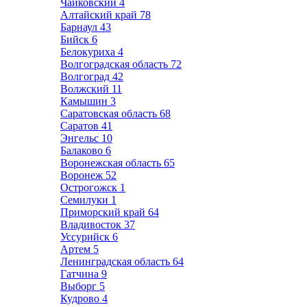
Чайковский
4
Алтайский край
78
Барнаул
43
Бийск
6
Белокуриха
4
Волгоградская область
72
Волгоград
42
Волжский
11
Камышин
3
Саратовская область
68
Саратов
41
Энгельс
10
Балаково
6
Воронежская область
65
Воронеж
52
Острогожск
1
Семилуки
1
Приморский край
64
Владивосток
37
Уссурийск
6
Артем
5
Ленинградская область
64
Гатчина
9
Выборг
5
Кудрово
4