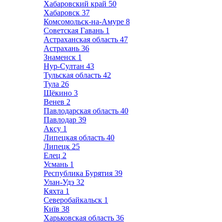
Хабаровский край
50
Хабаровск
37
Комсомольск-на-Амуре
8
Советская Гавань
1
Астраханская область
47
Астрахань
36
Знаменск
1
Нур-Султан
43
Тульская область
42
Тула
26
Щёкино
3
Венев
2
Павлодарская область
40
Павлодар
39
Аксу
1
Липецкая область
40
Липецк
25
Елец
2
Усмань
1
Республика Бурятия
39
Улан-Удэ
32
Кяхта
1
Северобайкальск
1
Київ
38
Харьковская область
36