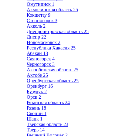
Омутнинск
1
Акмолинская область
25
Кокшетау
9
Степногорск
3
Акколь
2
Днепропетровская область
25
Днепр
22
Новомосковск
2
Республика Хакасия
25
Абакан
13
Саяногорск
4
Черногорск
3
Актюбинская область
25
Актобе
25
Оренбургская область
25
Оренбург
16
Бузулук
2
Орск
2
Рязанская область
24
Рязань
18
Скопин
1
Шацк
1
Тверская область
23
Тверь
14
Вышний Волочёк
2