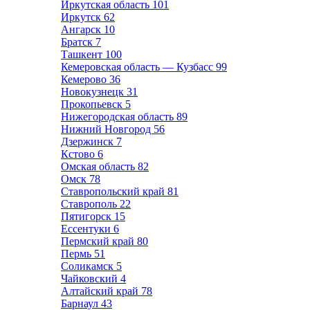
Иркутская область
101
Иркутск
62
Ангарск
10
Братск
7
Ташкент
100
Кемеровская область — Кузбасс
99
Кемерово
36
Новокузнецк
31
Прокопьевск
5
Нижегородская область
89
Нижний Новгород
56
Дзержинск
7
Кстово
6
Омская область
82
Омск
78
Ставропольский край
81
Ставрополь
22
Пятигорск
15
Ессентуки
6
Пермский край
80
Пермь
51
Соликамск
5
Чайковский
4
Алтайский край
78
Барнаул
43