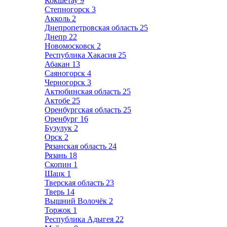
Кокшетау
9
Степногорск
3
Акколь
2
Днепропетровская область
25
Днепр
22
Новомосковск
2
Республика Хакасия
25
Абакан
13
Саяногорск
4
Черногорск
3
Актюбинская область
25
Актобе
25
Оренбургская область
25
Оренбург
16
Бузулук
2
Орск
2
Рязанская область
24
Рязань
18
Скопин
1
Шацк
1
Тверская область
23
Тверь
14
Вышний Волочёк
2
Торжок
1
Республика Адыгея
22