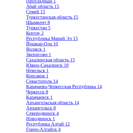
Прохладный
1
Абай область
15
Семей
15
Туркестанская область
15
Шымкент
8
Туркестан
5
Кентау
2
Республика Марий Эл
15
Йошкар-Ола
10
Волжск
1
Звенигово
1
Сахалинская область
15
Южно-Сахалинск
10
Невельск
1
Корсаков
1
Севастополь
14
Карачаево-Черкесская Республика
14
Черкесск
8
Карачаевск
1
Архангельская область
14
Архангельск
8
Северодвинск
4
Новодвинск
1
Республика Алтай
12
Горно-Алтайск
4