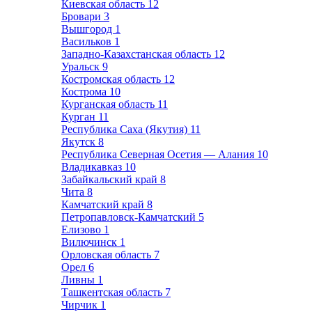
Киевская область
12
Бровари
3
Вышгород
1
Васильков
1
Западно-Казахстанская область
12
Уральск
9
Костромская область
12
Кострома
10
Курганская область
11
Курган
11
Республика Саха (Якутия)
11
Якутск
8
Республика Северная Осетия — Алания
10
Владикавказ
10
Забайкальский край
8
Чита
8
Камчатский край
8
Петропавловск-Камчатский
5
Елизово
1
Вилючинск
1
Орловская область
7
Орел
6
Ливны
1
Ташкентская область
7
Чирчик
1