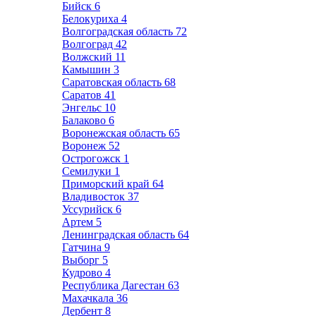
Бийск
6
Белокуриха
4
Волгоградская область
72
Волгоград
42
Волжский
11
Камышин
3
Саратовская область
68
Саратов
41
Энгельс
10
Балаково
6
Воронежская область
65
Воронеж
52
Острогожск
1
Семилуки
1
Приморский край
64
Владивосток
37
Уссурийск
6
Артем
5
Ленинградская область
64
Гатчина
9
Выборг
5
Кудрово
4
Республика Дагестан
63
Махачкала
36
Дербент
8