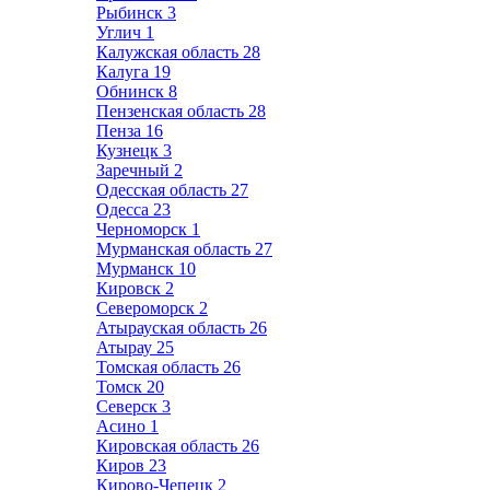
Рыбинск
3
Углич
1
Калужская область
28
Калуга
19
Обнинск
8
Пензенская область
28
Пенза
16
Кузнецк
3
Заречный
2
Одесская область
27
Одесса
23
Черноморск
1
Мурманская область
27
Мурманск
10
Кировск
2
Североморск
2
Атырауская область
26
Атырау
25
Томская область
26
Томск
20
Северск
3
Асино
1
Кировская область
26
Киров
23
Кирово-Чепецк
2