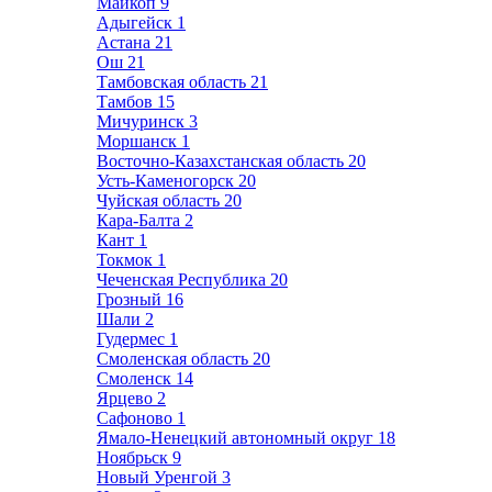
Майкоп
9
Адыгейск
1
Астана
21
Ош
21
Тамбовская область
21
Тамбов
15
Мичуринск
3
Моршанск
1
Восточно-Казахстанская область
20
Усть-Каменогорск
20
Чуйская область
20
Кара-Балта
2
Кант
1
Токмок
1
Чеченская Республика
20
Грозный
16
Шали
2
Гудермес
1
Смоленская область
20
Смоленск
14
Ярцево
2
Сафоново
1
Ямало-Ненецкий автономный округ
18
Ноябрьск
9
Новый Уренгой
3