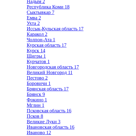
Надым
2
Республика Коми
18
Сыктывкар
7
Емва
2
Ухта
2
Иссык-Кульская область
17
Каракол
2
Чолпон-Ата
1
Курская область
17
Курск
14
Щигры
1
Курчатов
1
Новгородская область
17
Великий Новгород
11
Пестово
2
Боровичи
1
Брянская область
17
Брянск
9
Фокино
1
Мглин
1
Псковская область
16
Псков
8
Великие Луки
3
Ивановская область
16
Иваново
12