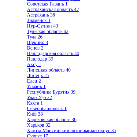
Советская Гавань
1
Астраханская область
47
Астрахань
36
Знаменск
1
Нур-Султан
43
Тульская область
42
Тула
26
Щёкино
3
Венев
2
Павлодарская область
40
Павлодар
39
Аксу
1
Липецкая область
40
Липецк
25
Елец
2
Усмань
1
Республика Бурятия
39
Улан-Удэ
32
Кяхта
1
Северобайкальск
1
Київ
38
Харьковская область
36
Харьков
32
Ханты-Мансийский автономный округ
35
Сургут
17