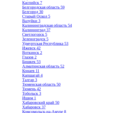
Каспийск
7
Белгородская область
59
Белгород
30
Старый Оскол
5
Валуйки
3
Калининградская область
54
Калининград
37
Светлогорск
5
Зеленоградск
5
Удмуртская Республика
53
Ижевск
42
Воткинск
2
Глазов
2
Бишкек
53
Алматинская область
52
Конаев
11
Капшагай
4
Талгар
3
Тюменская область
50
Тюмень
42
Тобольск
3
Ишим
1
Хабаровский край
50
Хабаровск
37
Комсомольск-на-Амуре
8