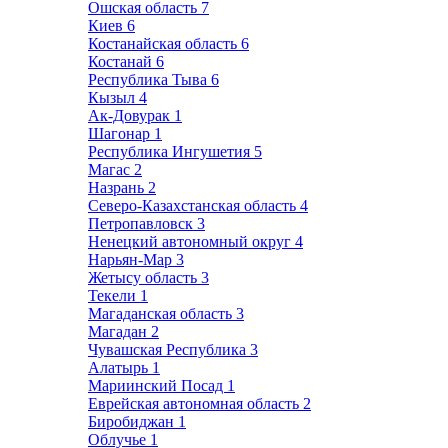
Ошская область
7
Киев
6
Костанайская область
6
Костанай
6
Республика Тыва
6
Кызыл
4
Ак-Довурак
1
Шагонар
1
Республика Ингушетия
5
Магас
2
Назрань
2
Северо-Казахстанская область
4
Петропавловск
3
Ненецкий автономный округ
4
Нарьян-Мар
3
Жетысу область
3
Текели
1
Магаданская область
3
Магадан
2
Чувашская Республика
3
Алатырь
1
Мариинский Посад
1
Еврейская автономная область
2
Биробиджан
1
Облучье
1