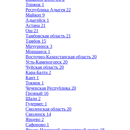
Торжок
1
Республика Адыгея
22
Майкоп
9
Адыгейск
1
Астана
21
Ош
21
Тамбовская область
21
Тамбов
15
Мичуринск
3
Моршанск
1
Восточно-Казахстанская область
20
Усть-Каменогорск
20
Чуйская область
20
Кара-Балта
2
Кант
1
Токмок
1
Чеченская Республика
20
Грозный
16
Шали
2
Гудермес
1
Смоленская область
20
Смоленск
14
Ярцево
2
Сафоново
1
Ямало-Ненецкий автономный округ
18