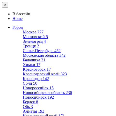
×
В бассейн
Home
Город
Москва
777
Московский
5
Зеленоград
4
Троицк
2
Санкт-Петербург
452
Московская область
342
Балашиха
21
Химки
17
Красногорск
17
Краснодарский край
323
Краснодар
142
Сочи
50
Новороссийск
15
Новосибирская область
236
Новосибирск
192
Бердск
8
Обь
3
Алматы
193
Красноярский край
171