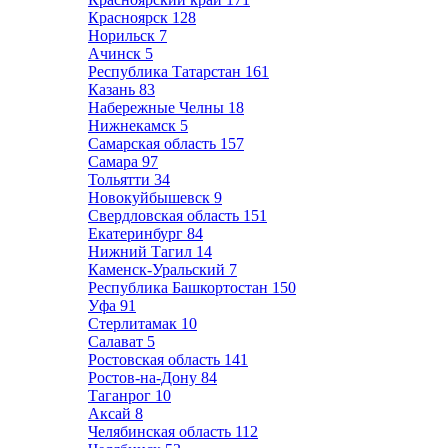
Красноярск
128
Норильск
7
Ачинск
5
Республика Татарстан
161
Казань
83
Набережные Челны
18
Нижнекамск
5
Самарская область
157
Самара
97
Тольятти
34
Новокуйбышевск
9
Свердловская область
151
Екатеринбург
84
Нижний Тагил
14
Каменск-Уральский
7
Республика Башкортостан
150
Уфа
91
Стерлитамак
10
Салават
5
Ростовская область
141
Ростов-на-Дону
84
Таганрог
10
Аксай
8
Челябинская область
112