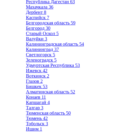
Республика Дагестан
63
Махачкала
36
Дербент
8
Каспийск
7
Белгородская область
59
Белгород
30
Старый Оскол
5
Валуйки
3
Калининградская область
54
Калининград
37
Светлогорск
5
Зеленоградск
5
Удмуртская Республика
53
Ижевск
42
Воткинск
2
Глазов
2
Бишкек
53
Алматинская область
52
Конаев
11
Капшагай
4
Талгар
3
Тюменская область
50
Тюмень
42
Тобольск
3
Ишим
1