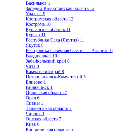
Васильков
1
Западно-Казахстанская область
12
Уральск
9
Костромская область
12
Кострома
10
Курганская область
11
Курган
11
Республика Саха (Якутия)
11
Якутск
8
Республика Северная Осетия — Алания
10
Владикавказ
10
Забайкальский край
8
Чита
8
Камчатский край
8
Петропавловск-Камчатский
5
Елизово
1
Вилючинск
1
Орловская область
7
Орел
6
Ливны
1
Ташкентская область
7
Чирчик
1
Ошская область
7
Киев
6
Костанайская область
6