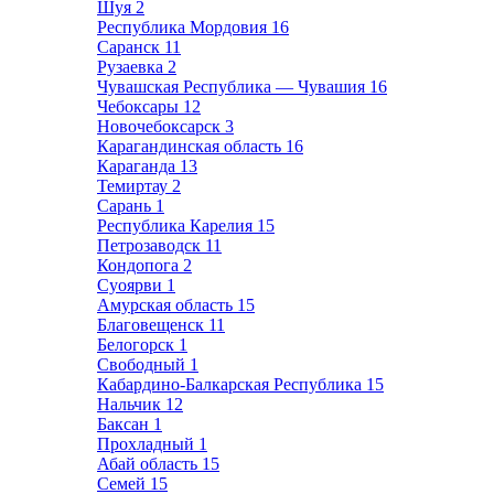
Шуя
2
Республика Мордовия
16
Саранск
11
Рузаевка
2
Чувашская Республика — Чувашия
16
Чебоксары
12
Новочебоксарск
3
Карагандинская область
16
Караганда
13
Темиртау
2
Сарань
1
Республика Карелия
15
Петрозаводск
11
Кондопога
2
Суоярви
1
Амурская область
15
Благовещенск
11
Белогорск
1
Свободный
1
Кабардино-Балкарская Республика
15
Нальчик
12
Баксан
1
Прохладный
1
Абай область
15
Семей
15