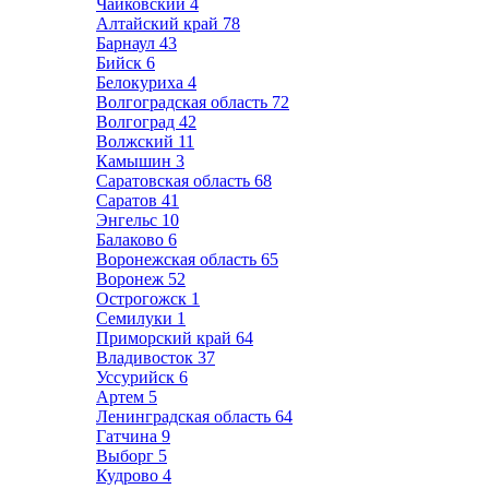
Чайковский
4
Алтайский край
78
Барнаул
43
Бийск
6
Белокуриха
4
Волгоградская область
72
Волгоград
42
Волжский
11
Камышин
3
Саратовская область
68
Саратов
41
Энгельс
10
Балаково
6
Воронежская область
65
Воронеж
52
Острогожск
1
Семилуки
1
Приморский край
64
Владивосток
37
Уссурийск
6
Артем
5
Ленинградская область
64
Гатчина
9
Выборг
5
Кудрово
4