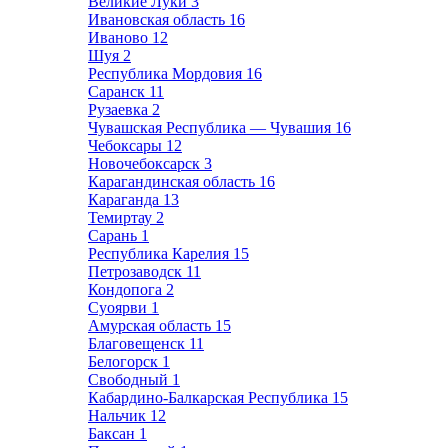
Великие Луки
3
Ивановская область
16
Иваново
12
Шуя
2
Республика Мордовия
16
Саранск
11
Рузаевка
2
Чувашская Республика — Чувашия
16
Чебоксары
12
Новочебоксарск
3
Карагандинская область
16
Караганда
13
Темиртау
2
Сарань
1
Республика Карелия
15
Петрозаводск
11
Кондопога
2
Суоярви
1
Амурская область
15
Благовещенск
11
Белогорск
1
Свободный
1
Кабардино-Балкарская Республика
15
Нальчик
12
Баксан
1