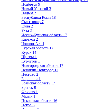
Ноябрьск
9
Новый Уренгой
3
Надым
2
Республика Коми
18
Сыктывкар
7
Емва
2
Ухта
2
Иссык-Кульская область
17
Каракол
2
Чолпон-Ата
1
Курская область
17
Курск
14
Щигры
1
Курчатов
1
Новгородская область
17
Великий Новгород
11
Пестово
2
Боровичи
1
Брянская область
17
Брянск
9
Фокино
1
Мглин
1
Псковская область
16
Псков
8