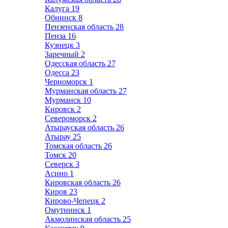
Калуга
19
Обнинск
8
Пензенская область
28
Пенза
16
Кузнецк
3
Заречный
2
Одесская область
27
Одесса
23
Черноморск
1
Мурманская область
27
Мурманск
10
Кировск
2
Североморск
2
Атырауская область
26
Атырау
25
Томская область
26
Томск
20
Северск
3
Асино
1
Кировская область
26
Киров
23
Кирово-Чепецк
2
Омутнинск
1
Акмолинская область
25