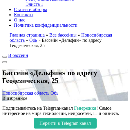
Элиста
1
Статьи и обзоры
Контакты
О нас
Политика конфиденциальности
Главная страница
»
Все бассейны
»
Новосибирская
область
»
Обь
»
Бассейн «Дельфин» по адресу
Геодезическая, 25
В бассейн
Бассейн «Дельфин» по адресу
Геодезическая, 25
Новосибирская область
Обь
В избранное
Подписывайтесь на Telegram-канал
Генережка
! Самое
интересное из мира технологий, нейросетей, IT и бизнеса.
Перейти в Telegram канал