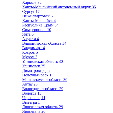
Харьков
32
Ханты-Мансийский автономный округ
35
Сургут
17
Нижневартовск
5
Ханты-Мансийск
4
Республика Крым
34
Симферополь
10
Ялта
6
Алушта
4
Владимирская область
34
Владимир
14
Ковров
5
Муром
3
Ульяновская область
30
Ульяновск
25
Димитровград
2
Новоульяновск
1
Мангистауская область
30
Актау
28
Вологодская область
29
Вологда
13
Череповец
11
Вытегра
1
Ярославская область
29
Ярославль
20