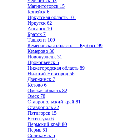
Челябинск
53
Магнитогорск
15
Копейск
6
Иркутская область
101
Иркутск
62
Ангарск
10
Братск
7
Ташкент
100
Кемеровская область — Кузбасс
99
Кемерово
36
Новокузнецк
31
Прокопьевск
5
Нижегородская область
89
Нижний Новгород
56
Дзержинск
7
Кстово
6
Омская область
82
Омск
78
Ставропольский край
81
Ставрополь
22
Пятигорск
15
Ессентуки
6
Пермский край
80
Пермь
51
Соликамск
5