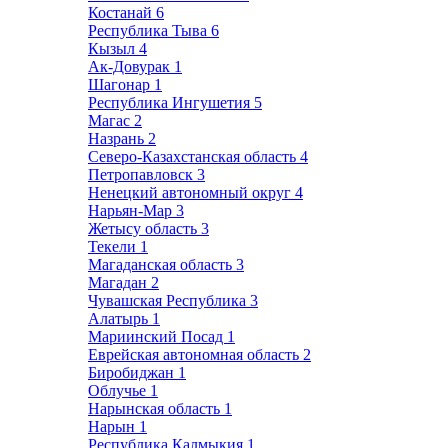
Костанай
6
Республика Тыва
6
Кызыл
4
Ак-Довурак
1
Шагонар
1
Республика Ингушетия
5
Магас
2
Назрань
2
Северо-Казахстанская область
4
Петропавловск
3
Ненецкий автономный округ
4
Нарьян-Мар
3
Жетысу область
3
Текели
1
Магаданская область
3
Магадан
2
Чувашская Республика
3
Алатырь
1
Мариинский Посад
1
Еврейская автономная область
2
Биробиджан
1
Облучье
1
Нарынская область
1
Нарын
1
Республика Калмыкия
1