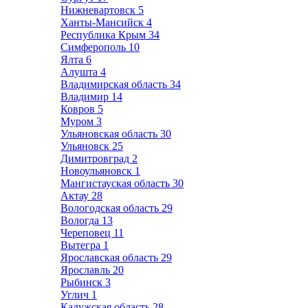
Нижневартовск
5
Ханты-Мансийск
4
Республика Крым
34
Симферополь
10
Ялта
6
Алушта
4
Владимирская область
34
Владимир
14
Ковров
5
Муром
3
Ульяновская область
30
Ульяновск
25
Димитровград
2
Новоульяновск
1
Мангистауская область
30
Актау
28
Вологодская область
29
Вологда
13
Череповец
11
Вытегра
1
Ярославская область
29
Ярославль
20
Рыбинск
3
Углич
1
Калужская область
28