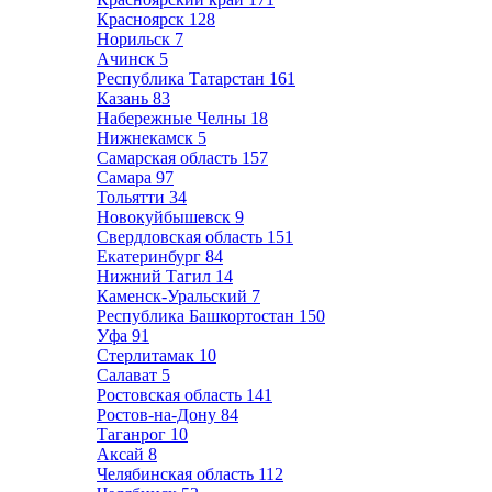
Красноярск
128
Норильск
7
Ачинск
5
Республика Татарстан
161
Казань
83
Набережные Челны
18
Нижнекамск
5
Самарская область
157
Самара
97
Тольятти
34
Новокуйбышевск
9
Свердловская область
151
Екатеринбург
84
Нижний Тагил
14
Каменск-Уральский
7
Республика Башкортостан
150
Уфа
91
Стерлитамак
10
Салават
5
Ростовская область
141
Ростов-на-Дону
84
Таганрог
10
Аксай
8
Челябинская область
112