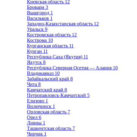
Киевская область
12
Бровари
3
Вышгород
1
Васильков
1
Западно-Казахстанская область
12
Уральск
9
Костромская область
12
Кострома
10
Курганская область
11
Курган
11
Республика Саха (Якутия)
11
Якутск
8
Республика Северная Осетия — Алания
10
Владикавказ
10
Забайкальский край
8
Чита
8
Камчатский край
8
Петропавловск-Камчатский
5
Елизово
1
Вилючинск
1
Орловская область
7
Орел
6
Ливны
1
Ташкентская область
7
Чирчик
1