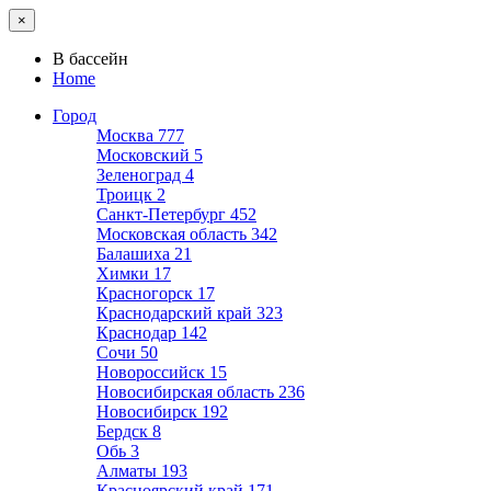
×
В бассейн
Home
Город
Москва
777
Московский
5
Зеленоград
4
Троицк
2
Санкт-Петербург
452
Московская область
342
Балашиха
21
Химки
17
Красногорск
17
Краснодарский край
323
Краснодар
142
Сочи
50
Новороссийск
15
Новосибирская область
236
Новосибирск
192
Бердск
8
Обь
3
Алматы
193
Красноярский край
171