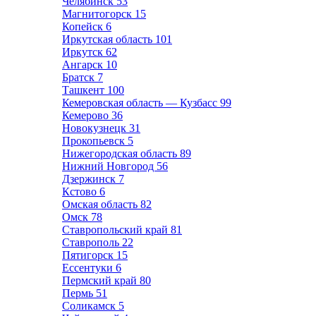
Челябинск
53
Магнитогорск
15
Копейск
6
Иркутская область
101
Иркутск
62
Ангарск
10
Братск
7
Ташкент
100
Кемеровская область — Кузбасс
99
Кемерово
36
Новокузнецк
31
Прокопьевск
5
Нижегородская область
89
Нижний Новгород
56
Дзержинск
7
Кстово
6
Омская область
82
Омск
78
Ставропольский край
81
Ставрополь
22
Пятигорск
15
Ессентуки
6
Пермский край
80
Пермь
51
Соликамск
5