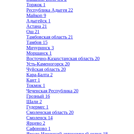
Торжок
1
Республика Адыгея
22
Майкоп
9
Адыгейск
1
Астана
21
Ош
21
Тамбовская область
21
Тамбов
15
Мичуринск
3
Моршанск
1
Восточно-Казахстанская область
20
Усть-Каменогорск
20
Чуйская область
20
Кара-Балта
2
Кант
1
Токмок
1
Чеченская Республика
20
Грозный
16
Шали
2
Гудермес
1
Смоленская область
20
Смоленск
14
Ярцево
2
Сафоново
1
Ямало-Ненецкий автономный округ
18