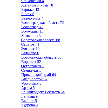
Чайковский
4
Алтайский край
78
Барнаул
43
Бийск
6
Белокуриха
4
Волгоградская область
72
Волгоград
42
Волжский
11
Камышин
3
Саратовская область
68
Саратов
41
Энгельс
10
Балаково
6
Воронежская область
65
Воронеж
52
Острогожск
1
Семилуки
1
Приморский край
64
Владивосток
37
Уссурийск
6
Артем
5
Ленинградская область
64
Гатчина
9
Выборг
5
Кудрово
4