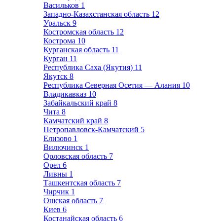
Васильков
1
Западно-Казахстанская область
12
Уральск
9
Костромская область
12
Кострома
10
Курганская область
11
Курган
11
Республика Саха (Якутия)
11
Якутск
8
Республика Северная Осетия — Алания
10
Владикавказ
10
Забайкальский край
8
Чита
8
Камчатский край
8
Петропавловск-Камчатский
5
Елизово
1
Вилючинск
1
Орловская область
7
Орел
6
Ливны
1
Ташкентская область
7
Чирчик
1
Ошская область
7
Киев
6
Костанайская область
6