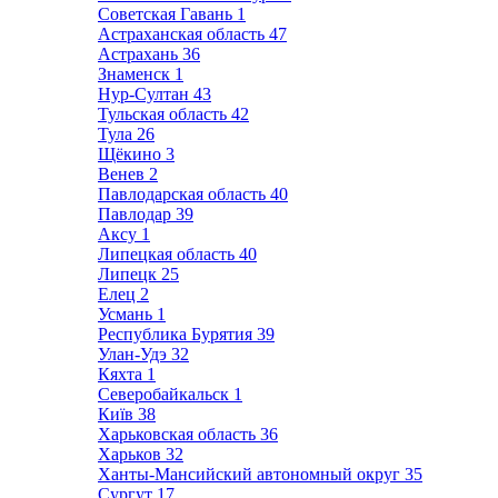
Советская Гавань
1
Астраханская область
47
Астрахань
36
Знаменск
1
Нур-Султан
43
Тульская область
42
Тула
26
Щёкино
3
Венев
2
Павлодарская область
40
Павлодар
39
Аксу
1
Липецкая область
40
Липецк
25
Елец
2
Усмань
1
Республика Бурятия
39
Улан-Удэ
32
Кяхта
1
Северобайкальск
1
Київ
38
Харьковская область
36
Харьков
32
Ханты-Мансийский автономный округ
35
Сургут
17