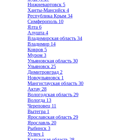
Нижневартовск
5
Ханты-Мансийск
4
Республика Крым
34
Симферополь
10
Ялта
6
Алушта
4
Владимирская область
34
Владимир
14
Ковров
5
Муром
3
Ульяновская область
30
Ульяновск
25
Димитровград
2
Новоульяновск
1
Мангистауская область
30
Актау
28
Вологодская область
29
Вологда
13
Череповец
11
Вытегра
1
Ярославская область
29
Ярославль
20
Рыбинск
3
Углич
1
Калужская область
28