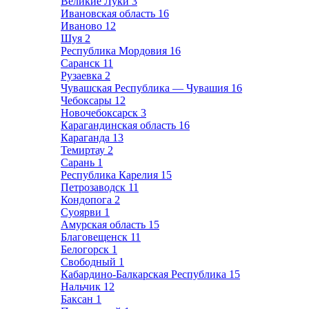
Великие Луки
3
Ивановская область
16
Иваново
12
Шуя
2
Республика Мордовия
16
Саранск
11
Рузаевка
2
Чувашская Республика — Чувашия
16
Чебоксары
12
Новочебоксарск
3
Карагандинская область
16
Караганда
13
Темиртау
2
Сарань
1
Республика Карелия
15
Петрозаводск
11
Кондопога
2
Суоярви
1
Амурская область
15
Благовещенск
11
Белогорск
1
Свободный
1
Кабардино-Балкарская Республика
15
Нальчик
12
Баксан
1