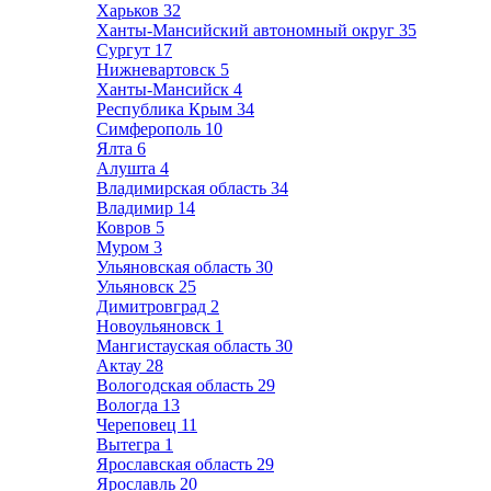
Харьков
32
Ханты-Мансийский автономный округ
35
Сургут
17
Нижневартовск
5
Ханты-Мансийск
4
Республика Крым
34
Симферополь
10
Ялта
6
Алушта
4
Владимирская область
34
Владимир
14
Ковров
5
Муром
3
Ульяновская область
30
Ульяновск
25
Димитровград
2
Новоульяновск
1
Мангистауская область
30
Актау
28
Вологодская область
29
Вологда
13
Череповец
11
Вытегра
1
Ярославская область
29
Ярославль
20