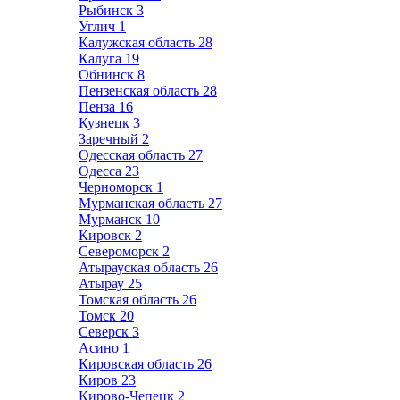
Рыбинск
3
Углич
1
Калужская область
28
Калуга
19
Обнинск
8
Пензенская область
28
Пенза
16
Кузнецк
3
Заречный
2
Одесская область
27
Одесса
23
Черноморск
1
Мурманская область
27
Мурманск
10
Кировск
2
Североморск
2
Атырауская область
26
Атырау
25
Томская область
26
Томск
20
Северск
3
Асино
1
Кировская область
26
Киров
23
Кирово-Чепецк
2