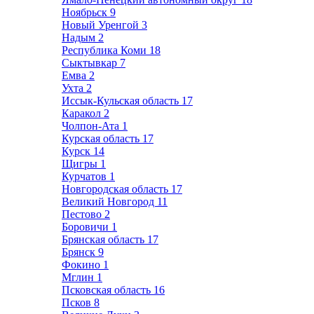
Ноябрьск
9
Новый Уренгой
3
Надым
2
Республика Коми
18
Сыктывкар
7
Емва
2
Ухта
2
Иссык-Кульская область
17
Каракол
2
Чолпон-Ата
1
Курская область
17
Курск
14
Щигры
1
Курчатов
1
Новгородская область
17
Великий Новгород
11
Пестово
2
Боровичи
1
Брянская область
17
Брянск
9
Фокино
1
Мглин
1
Псковская область
16
Псков
8