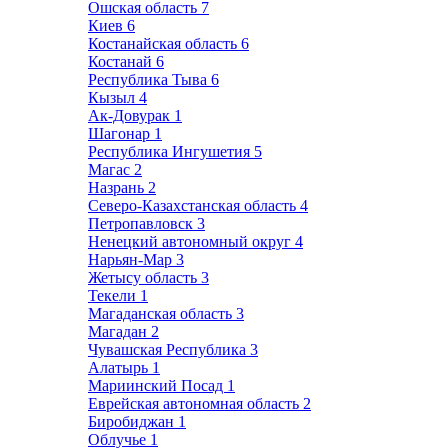
Ошская область
7
Киев
6
Костанайская область
6
Костанай
6
Республика Тыва
6
Кызыл
4
Ак-Довурак
1
Шагонар
1
Республика Ингушетия
5
Магас
2
Назрань
2
Северо-Казахстанская область
4
Петропавловск
3
Ненецкий автономный округ
4
Нарьян-Мар
3
Жетысу область
3
Текели
1
Магаданская область
3
Магадан
2
Чувашская Республика
3
Алатырь
1
Мариинский Посад
1
Еврейская автономная область
2
Биробиджан
1
Облучье
1