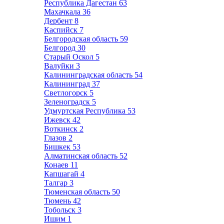
Республика Дагестан
63
Махачкала
36
Дербент
8
Каспийск
7
Белгородская область
59
Белгород
30
Старый Оскол
5
Валуйки
3
Калининградская область
54
Калининград
37
Светлогорск
5
Зеленоградск
5
Удмуртская Республика
53
Ижевск
42
Воткинск
2
Глазов
2
Бишкек
53
Алматинская область
52
Конаев
11
Капшагай
4
Талгар
3
Тюменская область
50
Тюмень
42
Тобольск
3
Ишим
1