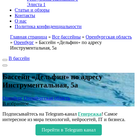
Элиста
1
Статьи и обзоры
Контакты
О нас
Политика конфиденциальности
Главная страница
»
Все бассейны
»
Оренбургская область
»
Оренбург
»
Бассейн «Дельфин» по адресу
Инструментальная, 5а
В бассейн
Бассейн «Дельфин» по адресу
Инструментальная, 5а
Оренбург
Оренбургская область
В избранное
Подписывайтесь на Telegram-канал
Генережка
! Самое
интересное из мира технологий, нейросетей, IT и бизнеса.
Перейти в Telegram канал