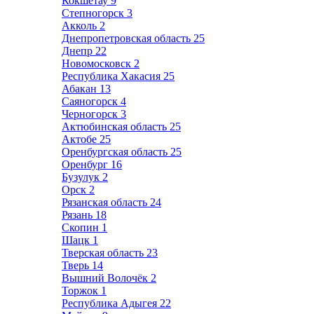
Кокшетау
9
Степногорск
3
Акколь
2
Днепропетровская область
25
Днепр
22
Новомосковск
2
Республика Хакасия
25
Абакан
13
Саяногорск
4
Черногорск
3
Актюбинская область
25
Актобе
25
Оренбургская область
25
Оренбург
16
Бузулук
2
Орск
2
Рязанская область
24
Рязань
18
Скопин
1
Шацк
1
Тверская область
23
Тверь
14
Вышний Волочёк
2
Торжок
1
Республика Адыгея
22