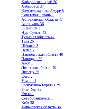
Хабаровский край
50
Хабаровск
37
Комсомольск-на-Амуре
8
Советская Гавань
1
Астраханская область
47
Астрахань
36
Знаменск
1
Нур-Султан
43
Тульская область
42
Тула
26
Щёкино
3
Венев
2
Павлодарская область
40
Павлодар
39
Аксу
1
Липецкая область
40
Липецк
25
Елец
2
Усмань
1
Республика Бурятия
39
Улан-Удэ
32
Кяхта
1
Северобайкальск
1
Київ
38
Харьковская область
36