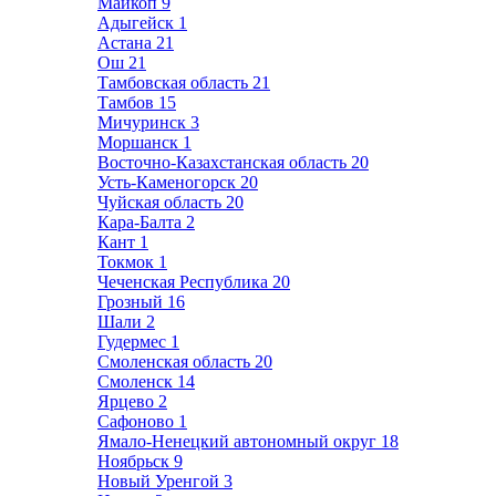
Майкоп
9
Адыгейск
1
Астана
21
Ош
21
Тамбовская область
21
Тамбов
15
Мичуринск
3
Моршанск
1
Восточно-Казахстанская область
20
Усть-Каменогорск
20
Чуйская область
20
Кара-Балта
2
Кант
1
Токмок
1
Чеченская Республика
20
Грозный
16
Шали
2
Гудермес
1
Смоленская область
20
Смоленск
14
Ярцево
2
Сафоново
1
Ямало-Ненецкий автономный округ
18
Ноябрьск
9
Новый Уренгой
3