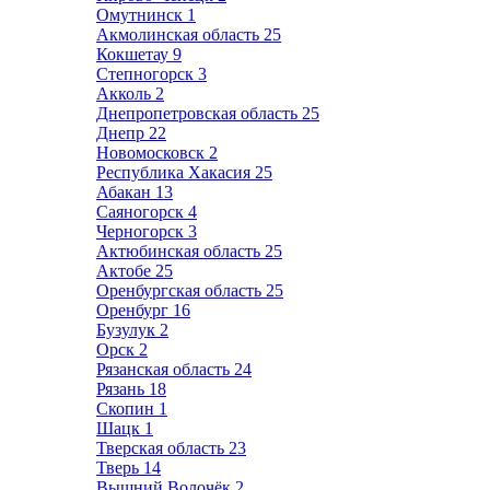
Омутнинск
1
Акмолинская область
25
Кокшетау
9
Степногорск
3
Акколь
2
Днепропетровская область
25
Днепр
22
Новомосковск
2
Республика Хакасия
25
Абакан
13
Саяногорск
4
Черногорск
3
Актюбинская область
25
Актобе
25
Оренбургская область
25
Оренбург
16
Бузулук
2
Орск
2
Рязанская область
24
Рязань
18
Скопин
1
Шацк
1
Тверская область
23
Тверь
14
Вышний Волочёк
2