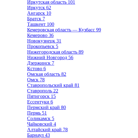
Иркутская область
101
Иркутск
62
Ангарск
10
Братск
7
Ташкент
100
Кемеровская область — Кузбасс
99
Кемерово
36
Новокузнецк
31
Прокопьевск
5
Нижегородская область
89
Нижний Новгород
56
Дзержинск
7
Кстово
6
Омская область
82
Омск
78
Ставропольский край
81
Ставрополь
22
Пятигорск
15
Ессентуки
6
Пермский край
80
Пермь
51
Соликамск
5
Чайковский
4
Алтайский край
78
Барнаул
43