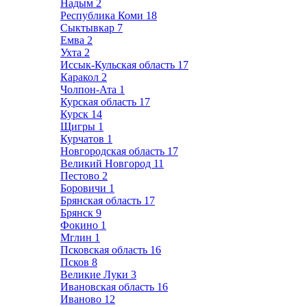
Надым
2
Республика Коми
18
Сыктывкар
7
Емва
2
Ухта
2
Иссык-Кульская область
17
Каракол
2
Чолпон-Ата
1
Курская область
17
Курск
14
Щигры
1
Курчатов
1
Новгородская область
17
Великий Новгород
11
Пестово
2
Боровичи
1
Брянская область
17
Брянск
9
Фокино
1
Мглин
1
Псковская область
16
Псков
8
Великие Луки
3
Ивановская область
16
Иваново
12