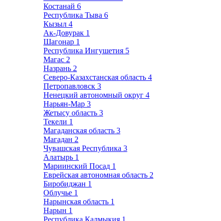
Костанай
6
Республика Тыва
6
Кызыл
4
Ак-Довурак
1
Шагонар
1
Республика Ингушетия
5
Магас
2
Назрань
2
Северо-Казахстанская область
4
Петропавловск
3
Ненецкий автономный округ
4
Нарьян-Мар
3
Жетысу область
3
Текели
1
Магаданская область
3
Магадан
2
Чувашская Республика
3
Алатырь
1
Мариинский Посад
1
Еврейская автономная область
2
Биробиджан
1
Облучье
1
Нарынская область
1
Нарын
1
Республика Калмыкия
1