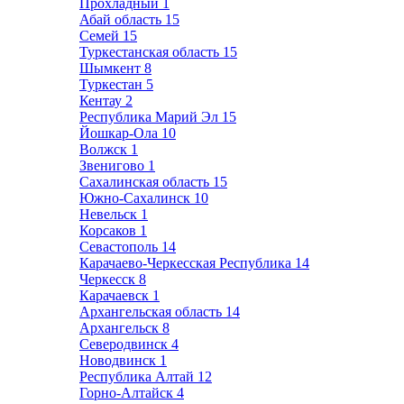
Прохладный
1
Абай область
15
Семей
15
Туркестанская область
15
Шымкент
8
Туркестан
5
Кентау
2
Республика Марий Эл
15
Йошкар-Ола
10
Волжск
1
Звенигово
1
Сахалинская область
15
Южно-Сахалинск
10
Невельск
1
Корсаков
1
Севастополь
14
Карачаево-Черкесская Республика
14
Черкесск
8
Карачаевск
1
Архангельская область
14
Архангельск
8
Северодвинск
4
Новодвинск
1
Республика Алтай
12
Горно-Алтайск
4