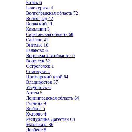
Бийск
6
Белокуриха
4
Волгоградская область
72
Волгоград
42
Волжский
11
Камышин
3
Саратовская область
68
Саратов
41
Энгельс
10
Балаково
6
Воронежская область
65
Воронеж
52
Острогожск
1
Семилуки
1
Приморский край
64
Владивосток
37
Уссурийск
6
Артем
5
Ленинградская область
64
Гатчина
9
Выборг
5
Кудрово
4
Республика Дагестан
63
Махачкала
36
Дербент
8