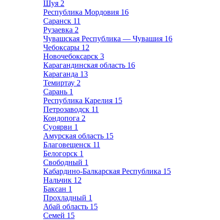
Шуя
2
Республика Мордовия
16
Саранск
11
Рузаевка
2
Чувашская Республика — Чувашия
16
Чебоксары
12
Новочебоксарск
3
Карагандинская область
16
Караганда
13
Темиртау
2
Сарань
1
Республика Карелия
15
Петрозаводск
11
Кондопога
2
Суоярви
1
Амурская область
15
Благовещенск
11
Белогорск
1
Свободный
1
Кабардино-Балкарская Республика
15
Нальчик
12
Баксан
1
Прохладный
1
Абай область
15
Семей
15