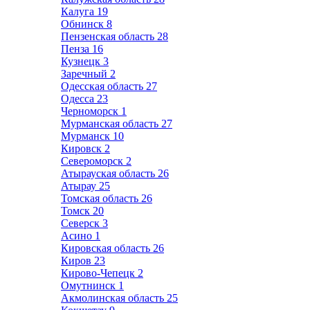
Калуга
19
Обнинск
8
Пензенская область
28
Пенза
16
Кузнецк
3
Заречный
2
Одесская область
27
Одесса
23
Черноморск
1
Мурманская область
27
Мурманск
10
Кировск
2
Североморск
2
Атырауская область
26
Атырау
25
Томская область
26
Томск
20
Северск
3
Асино
1
Кировская область
26
Киров
23
Кирово-Чепецк
2
Омутнинск
1
Акмолинская область
25