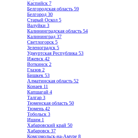
Каспийск
7
Белгородская область
59
Белгород
30
Старый Оскол
5
Валуйки
3
Калининградская область
54
Калининград
37
Светлогорск
5
Зеленоградск
5
Удмуртская Республика
53
Ижевск
42
Воткинск
2
Глазов
2
Бишкек
53
Алматинская область
52
Конаев
11
Капшагай
4
Талгар
3
Тюменская область
50
Тюмень
42
Тобольск
3
Ишим
1
Хабаровский край
50
Хабаровск
37
Комсомольск-на-Амуре
8