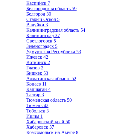
Каспийск
7
Белгородская область
59
Белгород
30
Старый Оскол
5
Валуйки
3
Калининградская область
54
Калининград
37
Светлогорск
5
Зеленоградск
5
Удмуртская Республика
53
Ижевск
42
Воткинск
2
Глазов
2
Бишкек
53
Алматинская область
52
Конаев
11
Капшагай
4
Талгар
3
Тюменская область
50
Тюмень
42
Тобольск
3
Ишим
1
Хабаровский край
50
Хабаровск
37
Комсомольск-на-Амуре
8