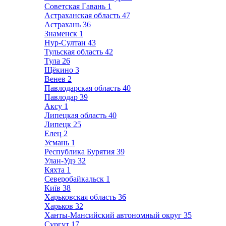
Советская Гавань
1
Астраханская область
47
Астрахань
36
Знаменск
1
Нур-Султан
43
Тульская область
42
Тула
26
Щёкино
3
Венев
2
Павлодарская область
40
Павлодар
39
Аксу
1
Липецкая область
40
Липецк
25
Елец
2
Усмань
1
Республика Бурятия
39
Улан-Удэ
32
Кяхта
1
Северобайкальск
1
Київ
38
Харьковская область
36
Харьков
32
Ханты-Мансийский автономный округ
35
Сургут
17