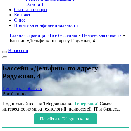
Элиста
1
Статьи и обзоры
Контакты
О нас
Политика конфиденциальности
Главная страница
»
Все бассейны
»
Пензенская область
»
Бассейн «Дельфин» по адресу Радужная, 4
В бассейн
Бассейн «Дельфин» по адресу
Радужная, 4
Пензенская область
В избранное
Подписывайтесь на Telegram-канал
Генережка
! Самое
интересное из мира технологий, нейросетей, IT и бизнеса.
Перейти в Telegram канал