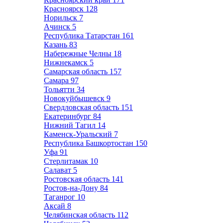
Красноярск
128
Норильск
7
Ачинск
5
Республика Татарстан
161
Казань
83
Набережные Челны
18
Нижнекамск
5
Самарская область
157
Самара
97
Тольятти
34
Новокуйбышевск
9
Свердловская область
151
Екатеринбург
84
Нижний Тагил
14
Каменск-Уральский
7
Республика Башкортостан
150
Уфа
91
Стерлитамак
10
Салават
5
Ростовская область
141
Ростов-на-Дону
84
Таганрог
10
Аксай
8
Челябинская область
112