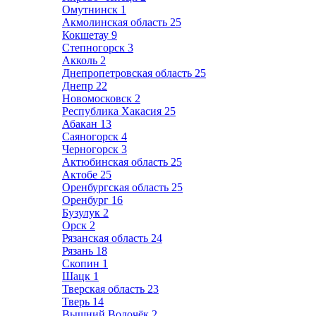
Омутнинск
1
Акмолинская область
25
Кокшетау
9
Степногорск
3
Акколь
2
Днепропетровская область
25
Днепр
22
Новомосковск
2
Республика Хакасия
25
Абакан
13
Саяногорск
4
Черногорск
3
Актюбинская область
25
Актобе
25
Оренбургская область
25
Оренбург
16
Бузулук
2
Орск
2
Рязанская область
24
Рязань
18
Скопин
1
Шацк
1
Тверская область
23
Тверь
14
Вышний Волочёк
2