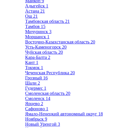
Майкоп
9
Адыгейск
1
Астана
21
Ош
21
Тамбовская область
21
Тамбов
15
Мичуринск
3
Моршанск
1
Восточно-Казахстанская область
20
Усть-Каменогорск
20
Чуйская область
20
Кара-Балта
2
Кант
1
Токмок
1
Чеченская Республика
20
Грозный
16
Шали
2
Гудермес
1
Смоленская область
20
Смоленск
14
Ярцево
2
Сафоново
1
Ямало-Ненецкий автономный округ
18
Ноябрьск
9
Новый Уренгой
3