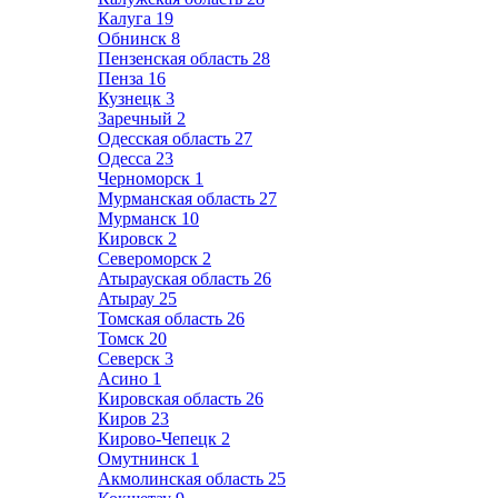
Калуга
19
Обнинск
8
Пензенская область
28
Пенза
16
Кузнецк
3
Заречный
2
Одесская область
27
Одесса
23
Черноморск
1
Мурманская область
27
Мурманск
10
Кировск
2
Североморск
2
Атырауская область
26
Атырау
25
Томская область
26
Томск
20
Северск
3
Асино
1
Кировская область
26
Киров
23
Кирово-Чепецк
2
Омутнинск
1
Акмолинская область
25