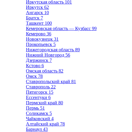
Иркутская область
101
Иркутск
62
Ангарск
10
Братск
7
Ташкент
100
Кемеровская область — Кузбасс
99
Кемерово
36
Новокузнецк
31
Прокопьевск
5
Нижегородская область
89
Нижний Новгород
56
Дзержинск
7
Кстово
6
Омская область
82
Омск
78
Ставропольский край
81
Ставрополь
22
Пятигорск
15
Ессентуки
6
Пермский край
80
Пермь
51
Соликамск
5
Чайковский
4
Алтайский край
78
Барнаул
43