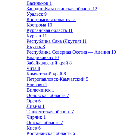
Васильков
1
Западно-Казахстанская область
12
Уральск
9
Костромская область
12
Кострома
10
Курганская область
11
Курган
11
Республика Саха (Якутия)
11
Якутск
8
Республика Северная Осетия — Алания
10
Владикавказ
10
Забайкальский край
8
Чита
8
Камчатский край
8
Петропавловск-Камчатский
5
Елизово
1
Вилючинск
1
Орловская область
7
Орел
6
Ливны
1
Ташкентская область
7
Чирчик
1
Ошская область
7
Киев
6
Костанайская область
6