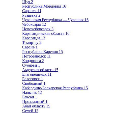
Шуя
2
Республика Мордовия
16
Саранск
11
Рузаевка
2
Чувашская Республика — Чувашия
16
Чебоксары
12
Новочебоксарск
3
Карагандинская область
16
Караганда
13
Темиртау
2
Сарань
1
Республика Карелия
15
Петрозаводск
11
Кондопога
2
Суоярви
1
Амурская область
15
Благовещенск
11
Белогорск
1
Свободный
1
Кабардино-Балкарская Республика
15
Нальчик
12
Баксан
1
Прохладный
1
Абай область
15
Семей
15