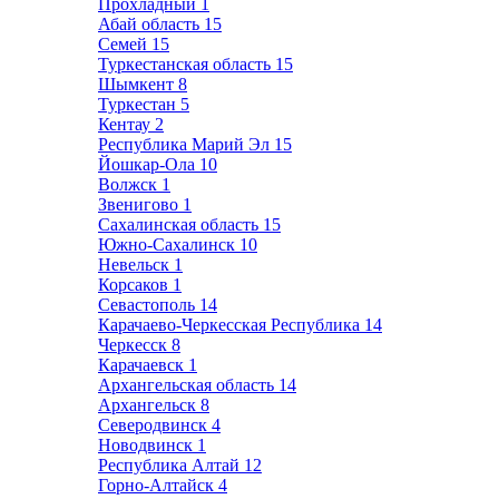
Прохладный
1
Абай область
15
Семей
15
Туркестанская область
15
Шымкент
8
Туркестан
5
Кентау
2
Республика Марий Эл
15
Йошкар-Ола
10
Волжск
1
Звенигово
1
Сахалинская область
15
Южно-Сахалинск
10
Невельск
1
Корсаков
1
Севастополь
14
Карачаево-Черкесская Республика
14
Черкесск
8
Карачаевск
1
Архангельская область
14
Архангельск
8
Северодвинск
4
Новодвинск
1
Республика Алтай
12
Горно-Алтайск
4