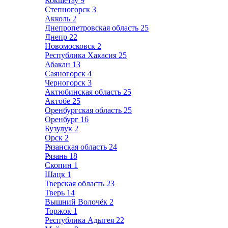
Кокшетау
9
Степногорск
3
Акколь
2
Днепропетровская область
25
Днепр
22
Новомосковск
2
Республика Хакасия
25
Абакан
13
Саяногорск
4
Черногорск
3
Актюбинская область
25
Актобе
25
Оренбургская область
25
Оренбург
16
Бузулук
2
Орск
2
Рязанская область
24
Рязань
18
Скопин
1
Шацк
1
Тверская область
23
Тверь
14
Вышний Волочёк
2
Торжок
1
Республика Адыгея
22