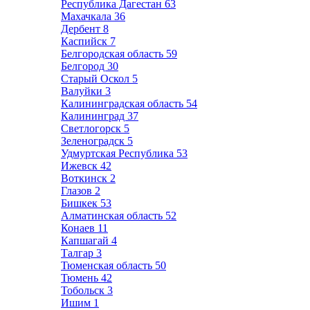
Республика Дагестан
63
Махачкала
36
Дербент
8
Каспийск
7
Белгородская область
59
Белгород
30
Старый Оскол
5
Валуйки
3
Калининградская область
54
Калининград
37
Светлогорск
5
Зеленоградск
5
Удмуртская Республика
53
Ижевск
42
Воткинск
2
Глазов
2
Бишкек
53
Алматинская область
52
Конаев
11
Капшагай
4
Талгар
3
Тюменская область
50
Тюмень
42
Тобольск
3
Ишим
1