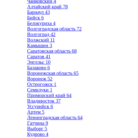
Чайковский
4
Алтайский край
78
Барнаул
43
Бийск
6
Белокуриха
4
Волгоградская область
72
Волгоград
42
Волжский
11
Камышин
3
Саратовская область
68
Саратов
41
Энгельс
10
Балаково
6
Воронежская область
65
Воронеж
52
Острогожск
1
Семилуки
1
Приморский край
64
Владивосток
37
Уссурийск
6
Артем
5
Ленинградская область
64
Гатчина
9
Выборг
5
Кудрово
4