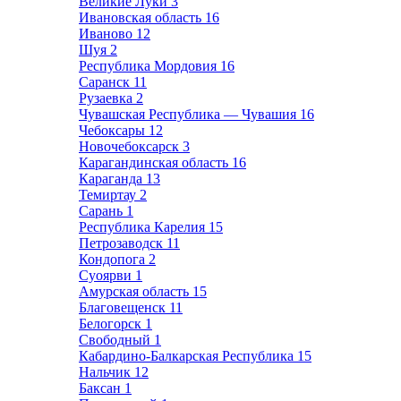
Великие Луки
3
Ивановская область
16
Иваново
12
Шуя
2
Республика Мордовия
16
Саранск
11
Рузаевка
2
Чувашская Республика — Чувашия
16
Чебоксары
12
Новочебоксарск
3
Карагандинская область
16
Караганда
13
Темиртау
2
Сарань
1
Республика Карелия
15
Петрозаводск
11
Кондопога
2
Суоярви
1
Амурская область
15
Благовещенск
11
Белогорск
1
Свободный
1
Кабардино-Балкарская Республика
15
Нальчик
12
Баксан
1