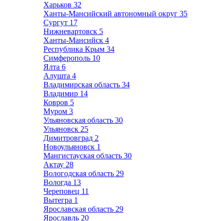
Харьков
32
Ханты-Мансийский автономный округ
35
Сургут
17
Нижневартовск
5
Ханты-Мансийск
4
Республика Крым
34
Симферополь
10
Ялта
6
Алушта
4
Владимирская область
34
Владимир
14
Ковров
5
Муром
3
Ульяновская область
30
Ульяновск
25
Димитровград
2
Новоульяновск
1
Мангистауская область
30
Актау
28
Вологодская область
29
Вологда
13
Череповец
11
Вытегра
1
Ярославская область
29
Ярославль
20