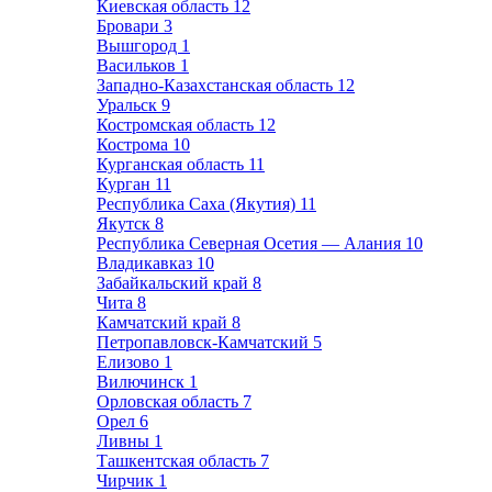
Киевская область
12
Бровари
3
Вышгород
1
Васильков
1
Западно-Казахстанская область
12
Уральск
9
Костромская область
12
Кострома
10
Курганская область
11
Курган
11
Республика Саха (Якутия)
11
Якутск
8
Республика Северная Осетия — Алания
10
Владикавказ
10
Забайкальский край
8
Чита
8
Камчатский край
8
Петропавловск-Камчатский
5
Елизово
1
Вилючинск
1
Орловская область
7
Орел
6
Ливны
1
Ташкентская область
7
Чирчик
1