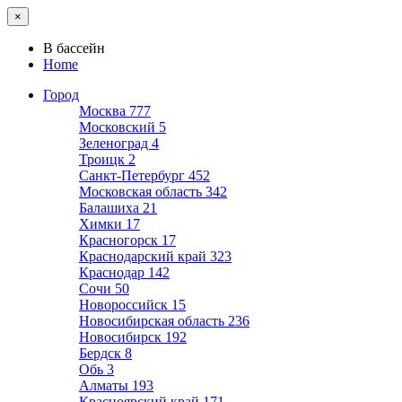
×
В бассейн
Home
Город
Москва
777
Московский
5
Зеленоград
4
Троицк
2
Санкт-Петербург
452
Московская область
342
Балашиха
21
Химки
17
Красногорск
17
Краснодарский край
323
Краснодар
142
Сочи
50
Новороссийск
15
Новосибирская область
236
Новосибирск
192
Бердск
8
Обь
3
Алматы
193
Красноярский край
171