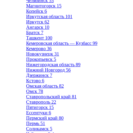
Челябинск
53
Магнитогорск
15
Копейск
6
Иркутская область
101
Иркутск
62
Ангарск
10
Братск
7
Ташкент
100
Кемеровская область — Кузбасс
99
Кемерово
36
Новокузнецк
31
Прокопьевск
5
Нижегородская область
89
Нижний Новгород
56
Дзержинск
7
Кстово
6
Омская область
82
Омск
78
Ставропольский край
81
Ставрополь
22
Пятигорск
15
Ессентуки
6
Пермский край
80
Пермь
51
Соликамск
5