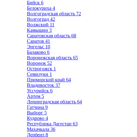
Бийск
6
Белокуриха
4
Волгоградская область
72
Волгоград
42
Волжский
11
Камышин
3
Саратовская область
68
Саратов
41
Энгельс
10
Балаково
6
Воронежская область
65
Воронеж
52
Острогожск
1
Семилуки
1
Приморский край
64
Владивосток
37
Уссурийск
6
Артем
5
Ленинградская область
64
Гатчина
9
Выборг
5
Кудрово
4
Республика Дагестан
63
Махачкала
36
Дербент
8