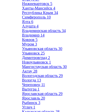
Нижневартовск
5
Ханты-Мансийск
4
Республика Крым
34
Симферополь
10
Ялта
6
Алушта
4
Владимирская область
34
Владимир
14
Ковров
5
Муром
3
Ульяновская область
30
Ульяновск
25
Димитровград
2
Новоульяновск
1
Мангистауская область
30
Актау
28
Вологодская область
29
Вологда
13
Череповец
11
Вытегра
1
Ярославская область
29
Ярославль
20
Рыбинск
3
Углич
1
Калужская область
28