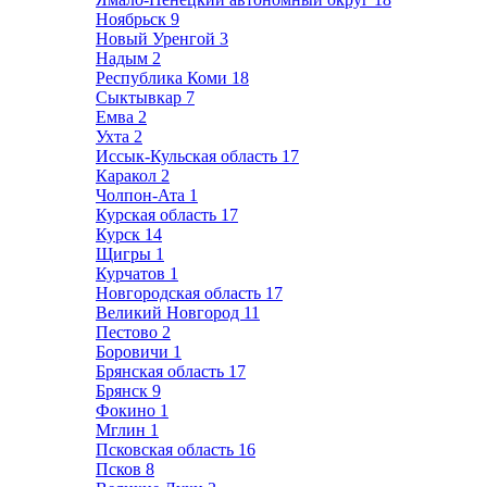
Ноябрьск
9
Новый Уренгой
3
Надым
2
Республика Коми
18
Сыктывкар
7
Емва
2
Ухта
2
Иссык-Кульская область
17
Каракол
2
Чолпон-Ата
1
Курская область
17
Курск
14
Щигры
1
Курчатов
1
Новгородская область
17
Великий Новгород
11
Пестово
2
Боровичи
1
Брянская область
17
Брянск
9
Фокино
1
Мглин
1
Псковская область
16
Псков
8