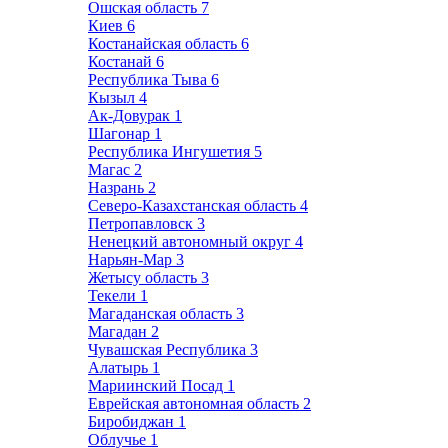
Ошская область
7
Киев
6
Костанайская область
6
Костанай
6
Республика Тыва
6
Кызыл
4
Ак-Довурак
1
Шагонар
1
Республика Ингушетия
5
Магас
2
Назрань
2
Северо-Казахстанская область
4
Петропавловск
3
Ненецкий автономный округ
4
Нарьян-Мар
3
Жетысу область
3
Текели
1
Магаданская область
3
Магадан
2
Чувашская Республика
3
Алатырь
1
Мариинский Посад
1
Еврейская автономная область
2
Биробиджан
1
Облучье
1