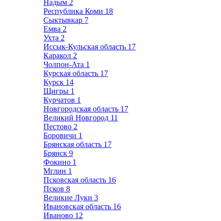
Надым
2
Республика Коми
18
Сыктывкар
7
Емва
2
Ухта
2
Иссык-Кульская область
17
Каракол
2
Чолпон-Ата
1
Курская область
17
Курск
14
Щигры
1
Курчатов
1
Новгородская область
17
Великий Новгород
11
Пестово
2
Боровичи
1
Брянская область
17
Брянск
9
Фокино
1
Мглин
1
Псковская область
16
Псков
8
Великие Луки
3
Ивановская область
16
Иваново
12