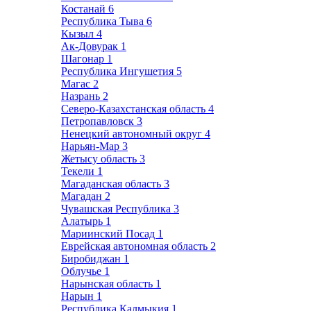
Костанай
6
Республика Тыва
6
Кызыл
4
Ак-Довурак
1
Шагонар
1
Республика Ингушетия
5
Магас
2
Назрань
2
Северо-Казахстанская область
4
Петропавловск
3
Ненецкий автономный округ
4
Нарьян-Мар
3
Жетысу область
3
Текели
1
Магаданская область
3
Магадан
2
Чувашская Республика
3
Алатырь
1
Мариинский Посад
1
Еврейская автономная область
2
Биробиджан
1
Облучье
1
Нарынская область
1
Нарын
1
Республика Калмыкия
1