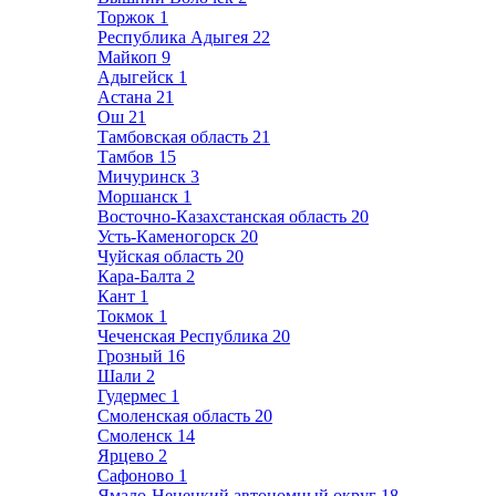
Торжок
1
Республика Адыгея
22
Майкоп
9
Адыгейск
1
Астана
21
Ош
21
Тамбовская область
21
Тамбов
15
Мичуринск
3
Моршанск
1
Восточно-Казахстанская область
20
Усть-Каменогорск
20
Чуйская область
20
Кара-Балта
2
Кант
1
Токмок
1
Чеченская Республика
20
Грозный
16
Шали
2
Гудермес
1
Смоленская область
20
Смоленск
14
Ярцево
2
Сафоново
1
Ямало-Ненецкий автономный округ
18