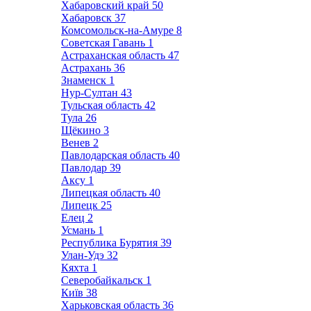
Хабаровский край
50
Хабаровск
37
Комсомольск-на-Амуре
8
Советская Гавань
1
Астраханская область
47
Астрахань
36
Знаменск
1
Нур-Султан
43
Тульская область
42
Тула
26
Щёкино
3
Венев
2
Павлодарская область
40
Павлодар
39
Аксу
1
Липецкая область
40
Липецк
25
Елец
2
Усмань
1
Республика Бурятия
39
Улан-Удэ
32
Кяхта
1
Северобайкальск
1
Київ
38
Харьковская область
36