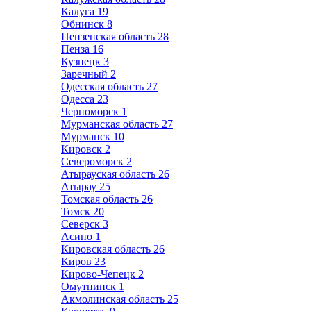
Калуга
19
Обнинск
8
Пензенская область
28
Пенза
16
Кузнецк
3
Заречный
2
Одесская область
27
Одесса
23
Черноморск
1
Мурманская область
27
Мурманск
10
Кировск
2
Североморск
2
Атырауская область
26
Атырау
25
Томская область
26
Томск
20
Северск
3
Асино
1
Кировская область
26
Киров
23
Кирово-Чепецк
2
Омутнинск
1
Акмолинская область
25