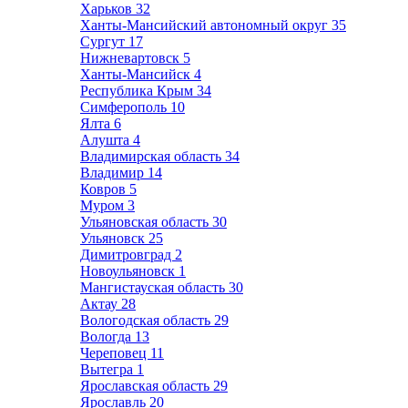
Харьков
32
Ханты-Мансийский автономный округ
35
Сургут
17
Нижневартовск
5
Ханты-Мансийск
4
Республика Крым
34
Симферополь
10
Ялта
6
Алушта
4
Владимирская область
34
Владимир
14
Ковров
5
Муром
3
Ульяновская область
30
Ульяновск
25
Димитровград
2
Новоульяновск
1
Мангистауская область
30
Актау
28
Вологодская область
29
Вологда
13
Череповец
11
Вытегра
1
Ярославская область
29
Ярославль
20