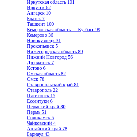
Иркутская область
101
Иркутск
62
Ангарск
10
Братск
7
Ташкент
100
Кемеровская область — Кузбасс
99
Кемерово
36
Новокузнецк
31
Прокопьевск
5
Нижегородская область
89
Нижний Новгород
56
Дзержинск
7
Кстово
6
Омская область
82
Омск
78
Ставропольский край
81
Ставрополь
22
Пятигорск
15
Ессентуки
6
Пермский край
80
Пермь
51
Соликамск
5
Чайковский
4
Алтайский край
78
Барнаул
43