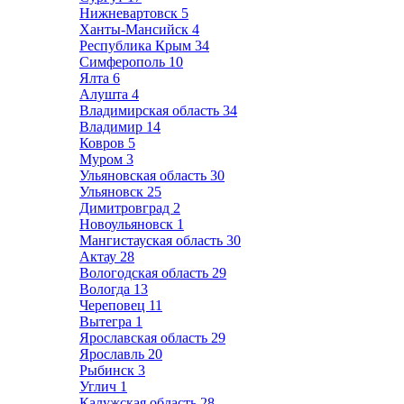
Нижневартовск
5
Ханты-Мансийск
4
Республика Крым
34
Симферополь
10
Ялта
6
Алушта
4
Владимирская область
34
Владимир
14
Ковров
5
Муром
3
Ульяновская область
30
Ульяновск
25
Димитровград
2
Новоульяновск
1
Мангистауская область
30
Актау
28
Вологодская область
29
Вологда
13
Череповец
11
Вытегра
1
Ярославская область
29
Ярославль
20
Рыбинск
3
Углич
1
Калужская область
28