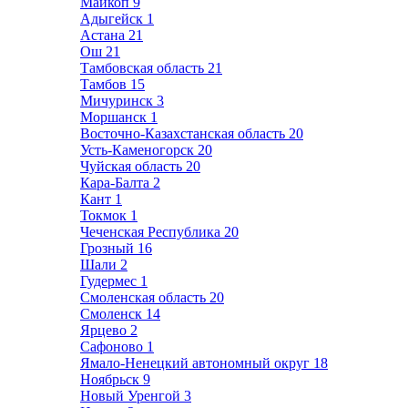
Майкоп
9
Адыгейск
1
Астана
21
Ош
21
Тамбовская область
21
Тамбов
15
Мичуринск
3
Моршанск
1
Восточно-Казахстанская область
20
Усть-Каменогорск
20
Чуйская область
20
Кара-Балта
2
Кант
1
Токмок
1
Чеченская Республика
20
Грозный
16
Шали
2
Гудермес
1
Смоленская область
20
Смоленск
14
Ярцево
2
Сафоново
1
Ямало-Ненецкий автономный округ
18
Ноябрьск
9
Новый Уренгой
3