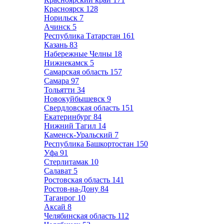
Красноярск
128
Норильск
7
Ачинск
5
Республика Татарстан
161
Казань
83
Набережные Челны
18
Нижнекамск
5
Самарская область
157
Самара
97
Тольятти
34
Новокуйбышевск
9
Свердловская область
151
Екатеринбург
84
Нижний Тагил
14
Каменск-Уральский
7
Республика Башкортостан
150
Уфа
91
Стерлитамак
10
Салават
5
Ростовская область
141
Ростов-на-Дону
84
Таганрог
10
Аксай
8
Челябинская область
112