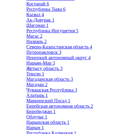
Костанай
6
Республика Тыва
6
Кызыл
4
Ак-Довурак
1
Шагонар
1
Республика Ингушетия
5
Магас
2
Назрань
2
Северо-Казахстанская область
4
Петропавловск
3
Ненецкий автономный округ
4
Нарьян-Мар
3
Жетысу область
3
Текели
1
Магаданская область
3
Магадан
2
Чувашская Республика
3
Алатырь
1
Мариинский Посад
1
Еврейская автономная область
2
Биробиджан
1
Облучье
1
Нарынская область
1
Нарын
1
Республика Калмыкия
1