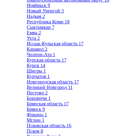
Ноябрьск
9
Новый Уренгой
3
Надым
2
Республика Коми
18
Сыктывкар
7
Емва
2
Ухта
2
Иссык-Кульская область
17
Каракол
2
Чолпон-Ата
1
Курская область
17
Курск
14
Щигры
1
Курчатов
1
Новгородская область
17
Великий Новгород
11
Пестово
2
Боровичи
1
Брянская область
17
Брянск
9
Фокино
1
Мглин
1
Псковская область
16
Псков
8