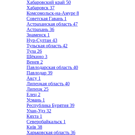
Хабаровский край
50
Хабаровск
37
Комсомольск-на-Амуре
8
Советская Гавань
1
Астраханская область
47
Астрахань
36
Знаменск
1
Нур-Султан
43
Тульская область
42
Тула
26
Щёкино
3
Венев
2
Павлодарская область
40
Павлодар
39
Аксу
1
Липецкая область
40
Липецк
25
Елец
2
Усмань
1
Республика Бурятия
39
Улан-Удэ
32
Кяхта
1
Северобайкальск
1
Київ
38
Харьковская область
36