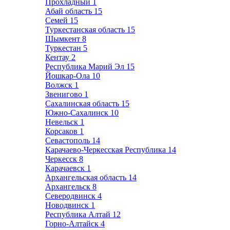
Прохладный
1
Абай область
15
Семей
15
Туркестанская область
15
Шымкент
8
Туркестан
5
Кентау
2
Республика Марий Эл
15
Йошкар-Ола
10
Волжск
1
Звенигово
1
Сахалинская область
15
Южно-Сахалинск
10
Невельск
1
Корсаков
1
Севастополь
14
Карачаево-Черкесская Республика
14
Черкесск
8
Карачаевск
1
Архангельская область
14
Архангельск
8
Северодвинск
4
Новодвинск
1
Республика Алтай
12
Горно-Алтайск
4