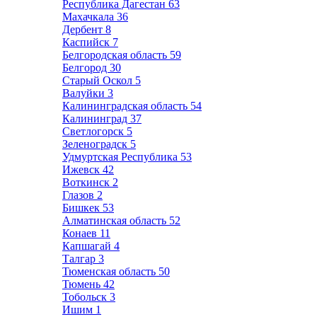
Республика Дагестан
63
Махачкала
36
Дербент
8
Каспийск
7
Белгородская область
59
Белгород
30
Старый Оскол
5
Валуйки
3
Калининградская область
54
Калининград
37
Светлогорск
5
Зеленоградск
5
Удмуртская Республика
53
Ижевск
42
Воткинск
2
Глазов
2
Бишкек
53
Алматинская область
52
Конаев
11
Капшагай
4
Талгар
3
Тюменская область
50
Тюмень
42
Тобольск
3
Ишим
1