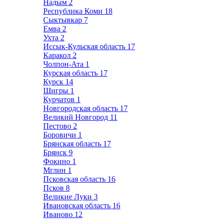
Надым
2
Республика Коми
18
Сыктывкар
7
Емва
2
Ухта
2
Иссык-Кульская область
17
Каракол
2
Чолпон-Ата
1
Курская область
17
Курск
14
Щигры
1
Курчатов
1
Новгородская область
17
Великий Новгород
11
Пестово
2
Боровичи
1
Брянская область
17
Брянск
9
Фокино
1
Мглин
1
Псковская область
16
Псков
8
Великие Луки
3
Ивановская область
16
Иваново
12