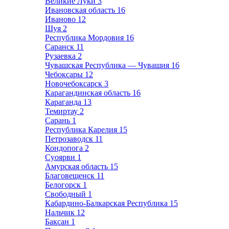
Великие Луки
3
Ивановская область
16
Иваново
12
Шуя
2
Республика Мордовия
16
Саранск
11
Рузаевка
2
Чувашская Республика — Чувашия
16
Чебоксары
12
Новочебоксарск
3
Карагандинская область
16
Караганда
13
Темиртау
2
Сарань
1
Республика Карелия
15
Петрозаводск
11
Кондопога
2
Суоярви
1
Амурская область
15
Благовещенск
11
Белогорск
1
Свободный
1
Кабардино-Балкарская Республика
15
Нальчик
12
Баксан
1