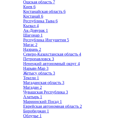
Ошская область
7
Киев
6
Костанайская область
6
Костанай
6
Республика Тыва
6
Кызыл
4
Ак-Довурак
1
Шагонар
1
Республика Ингушетия
5
Магас
2
Назрань
2
Северо-Казахстанская область
4
Петропавловск
3
Ненецкий автономный округ
4
Нарьян-Мар
3
Жетысу область
3
Текели
1
Магаданская область
3
Магадан
2
Чувашская Республика
3
Алатырь
1
Мариинский Посад
1
Еврейская автономная область
2
Биробиджан
1
Облучье
1