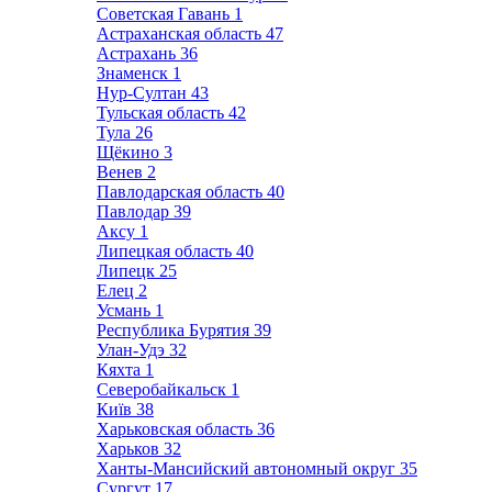
Советская Гавань
1
Астраханская область
47
Астрахань
36
Знаменск
1
Нур-Султан
43
Тульская область
42
Тула
26
Щёкино
3
Венев
2
Павлодарская область
40
Павлодар
39
Аксу
1
Липецкая область
40
Липецк
25
Елец
2
Усмань
1
Республика Бурятия
39
Улан-Удэ
32
Кяхта
1
Северобайкальск
1
Київ
38
Харьковская область
36
Харьков
32
Ханты-Мансийский автономный округ
35
Сургут
17