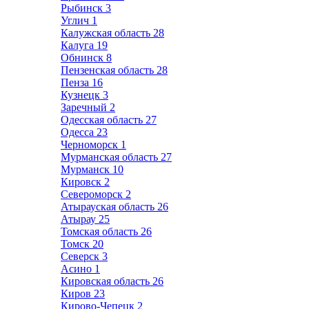
Рыбинск
3
Углич
1
Калужская область
28
Калуга
19
Обнинск
8
Пензенская область
28
Пенза
16
Кузнецк
3
Заречный
2
Одесская область
27
Одесса
23
Черноморск
1
Мурманская область
27
Мурманск
10
Кировск
2
Североморск
2
Атырауская область
26
Атырау
25
Томская область
26
Томск
20
Северск
3
Асино
1
Кировская область
26
Киров
23
Кирово-Чепецк
2