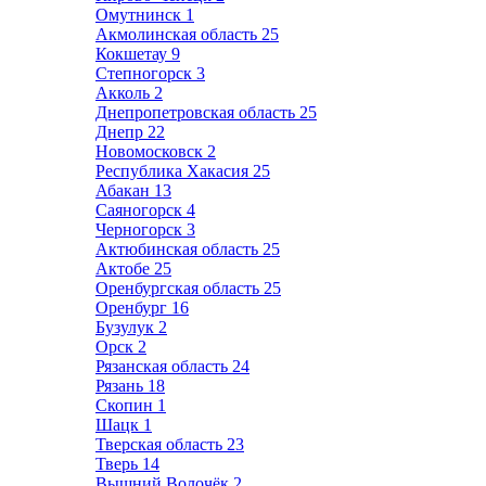
Омутнинск
1
Акмолинская область
25
Кокшетау
9
Степногорск
3
Акколь
2
Днепропетровская область
25
Днепр
22
Новомосковск
2
Республика Хакасия
25
Абакан
13
Саяногорск
4
Черногорск
3
Актюбинская область
25
Актобе
25
Оренбургская область
25
Оренбург
16
Бузулук
2
Орск
2
Рязанская область
24
Рязань
18
Скопин
1
Шацк
1
Тверская область
23
Тверь
14
Вышний Волочёк
2