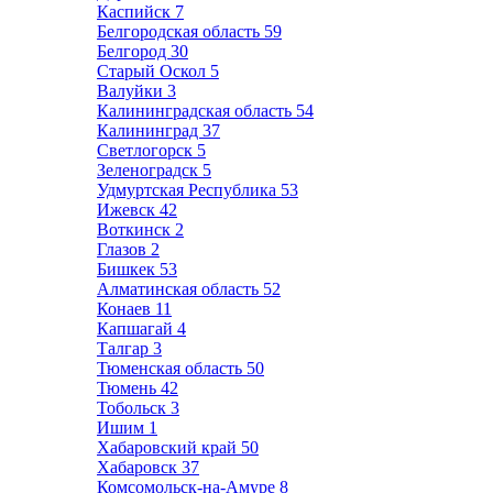
Каспийск
7
Белгородская область
59
Белгород
30
Старый Оскол
5
Валуйки
3
Калининградская область
54
Калининград
37
Светлогорск
5
Зеленоградск
5
Удмуртская Республика
53
Ижевск
42
Воткинск
2
Глазов
2
Бишкек
53
Алматинская область
52
Конаев
11
Капшагай
4
Талгар
3
Тюменская область
50
Тюмень
42
Тобольск
3
Ишим
1
Хабаровский край
50
Хабаровск
37
Комсомольск-на-Амуре
8