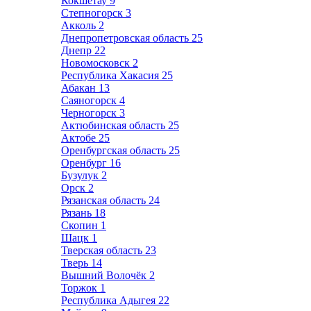
Кокшетау
9
Степногорск
3
Акколь
2
Днепропетровская область
25
Днепр
22
Новомосковск
2
Республика Хакасия
25
Абакан
13
Саяногорск
4
Черногорск
3
Актюбинская область
25
Актобе
25
Оренбургская область
25
Оренбург
16
Бузулук
2
Орск
2
Рязанская область
24
Рязань
18
Скопин
1
Шацк
1
Тверская область
23
Тверь
14
Вышний Волочёк
2
Торжок
1
Республика Адыгея
22