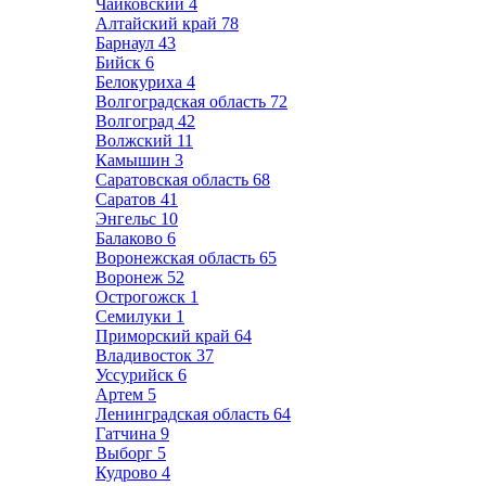
Чайковский
4
Алтайский край
78
Барнаул
43
Бийск
6
Белокуриха
4
Волгоградская область
72
Волгоград
42
Волжский
11
Камышин
3
Саратовская область
68
Саратов
41
Энгельс
10
Балаково
6
Воронежская область
65
Воронеж
52
Острогожск
1
Семилуки
1
Приморский край
64
Владивосток
37
Уссурийск
6
Артем
5
Ленинградская область
64
Гатчина
9
Выборг
5
Кудрово
4