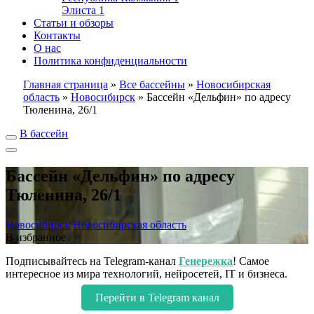
Элиста
1
Статьи и обзоры
Контакты
О нас
Политика конфиденциальности
Главная страница
»
Все бассейны
»
Новосибирская
область
»
Новосибирск
»
Бассейн «Дельфин» по адресу
Тюленина, 26/1
В бассейн
Бассейн «Дельфин» по адресу
Тюленина, 26/1
Новосибирск
Новосибирская область
В избранное
Подписывайтесь на Telegram-канал
Генережка
! Самое
интересное из мира технологий, нейросетей, IT и бизнеса.
Перейти в Telegram канал