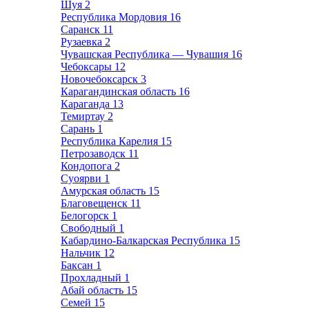
Шуя
2
Республика Мордовия
16
Саранск
11
Рузаевка
2
Чувашская Республика — Чувашия
16
Чебоксары
12
Новочебоксарск
3
Карагандинская область
16
Караганда
13
Темиртау
2
Сарань
1
Республика Карелия
15
Петрозаводск
11
Кондопога
2
Суоярви
1
Амурская область
15
Благовещенск
11
Белогорск
1
Свободный
1
Кабардино-Балкарская Республика
15
Нальчик
12
Баксан
1
Прохладный
1
Абай область
15
Семей
15