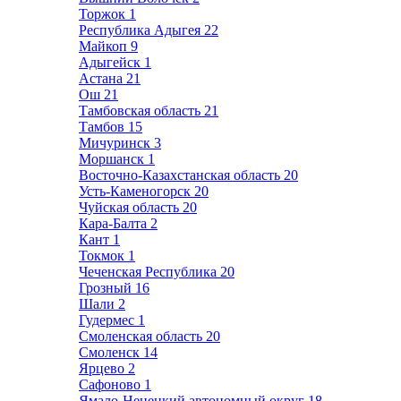
Торжок
1
Республика Адыгея
22
Майкоп
9
Адыгейск
1
Астана
21
Ош
21
Тамбовская область
21
Тамбов
15
Мичуринск
3
Моршанск
1
Восточно-Казахстанская область
20
Усть-Каменогорск
20
Чуйская область
20
Кара-Балта
2
Кант
1
Токмок
1
Чеченская Республика
20
Грозный
16
Шали
2
Гудермес
1
Смоленская область
20
Смоленск
14
Ярцево
2
Сафоново
1
Ямало-Ненецкий автономный округ
18