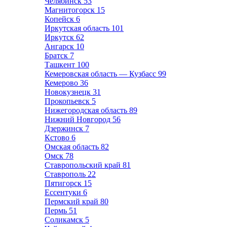
Челябинск
53
Магнитогорск
15
Копейск
6
Иркутская область
101
Иркутск
62
Ангарск
10
Братск
7
Ташкент
100
Кемеровская область — Кузбасс
99
Кемерово
36
Новокузнецк
31
Прокопьевск
5
Нижегородская область
89
Нижний Новгород
56
Дзержинск
7
Кстово
6
Омская область
82
Омск
78
Ставропольский край
81
Ставрополь
22
Пятигорск
15
Ессентуки
6
Пермский край
80
Пермь
51
Соликамск
5