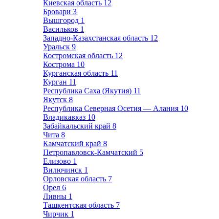
Киевская область
12
Бровари
3
Вышгород
1
Васильков
1
Западно-Казахстанская область
12
Уральск
9
Костромская область
12
Кострома
10
Курганская область
11
Курган
11
Республика Саха (Якутия)
11
Якутск
8
Республика Северная Осетия — Алания
10
Владикавказ
10
Забайкальский край
8
Чита
8
Камчатский край
8
Петропавловск-Камчатский
5
Елизово
1
Вилючинск
1
Орловская область
7
Орел
6
Ливны
1
Ташкентская область
7
Чирчик
1