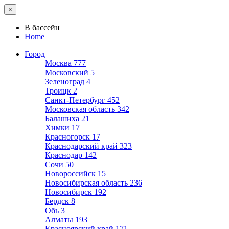
×
В бассейн
Home
Город
Москва
777
Московский
5
Зеленоград
4
Троицк
2
Санкт-Петербург
452
Московская область
342
Балашиха
21
Химки
17
Красногорск
17
Краснодарский край
323
Краснодар
142
Сочи
50
Новороссийск
15
Новосибирская область
236
Новосибирск
192
Бердск
8
Обь
3
Алматы
193
Красноярский край
171