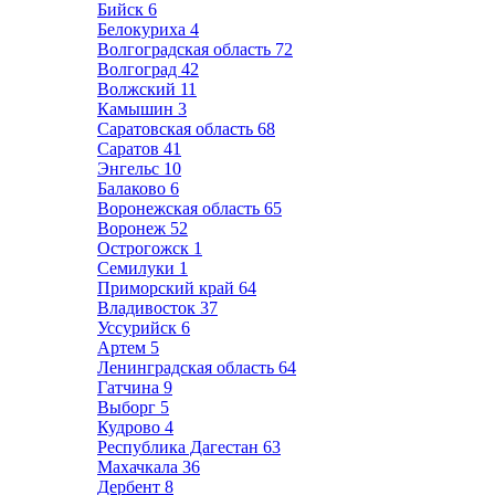
Бийск
6
Белокуриха
4
Волгоградская область
72
Волгоград
42
Волжский
11
Камышин
3
Саратовская область
68
Саратов
41
Энгельс
10
Балаково
6
Воронежская область
65
Воронеж
52
Острогожск
1
Семилуки
1
Приморский край
64
Владивосток
37
Уссурийск
6
Артем
5
Ленинградская область
64
Гатчина
9
Выборг
5
Кудрово
4
Республика Дагестан
63
Махачкала
36
Дербент
8