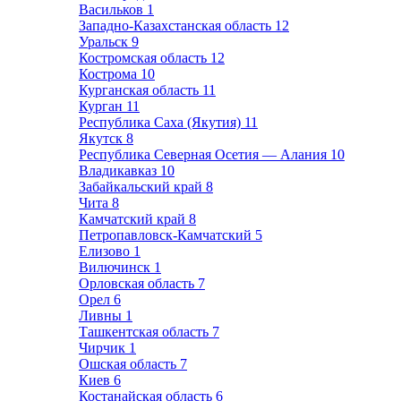
Васильков
1
Западно-Казахстанская область
12
Уральск
9
Костромская область
12
Кострома
10
Курганская область
11
Курган
11
Республика Саха (Якутия)
11
Якутск
8
Республика Северная Осетия — Алания
10
Владикавказ
10
Забайкальский край
8
Чита
8
Камчатский край
8
Петропавловск-Камчатский
5
Елизово
1
Вилючинск
1
Орловская область
7
Орел
6
Ливны
1
Ташкентская область
7
Чирчик
1
Ошская область
7
Киев
6
Костанайская область
6