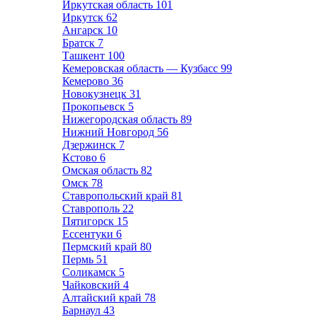
Иркутская область
101
Иркутск
62
Ангарск
10
Братск
7
Ташкент
100
Кемеровская область — Кузбасс
99
Кемерово
36
Новокузнецк
31
Прокопьевск
5
Нижегородская область
89
Нижний Новгород
56
Дзержинск
7
Кстово
6
Омская область
82
Омск
78
Ставропольский край
81
Ставрополь
22
Пятигорск
15
Ессентуки
6
Пермский край
80
Пермь
51
Соликамск
5
Чайковский
4
Алтайский край
78
Барнаул
43