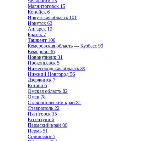
Челябинск
53
Магнитогорск
15
Копейск
6
Иркутская область
101
Иркутск
62
Ангарск
10
Братск
7
Ташкент
100
Кемеровская область — Кузбасс
99
Кемерово
36
Новокузнецк
31
Прокопьевск
5
Нижегородская область
89
Нижний Новгород
56
Дзержинск
7
Кстово
6
Омская область
82
Омск
78
Ставропольский край
81
Ставрополь
22
Пятигорск
15
Ессентуки
6
Пермский край
80
Пермь
51
Соликамск
5