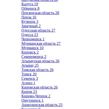
Калуга
19
Обнинск
8
Пензенская область
28
Пенза
16
Кузнецк
3
Заречный
2
Одесская область
27
Одесса
23
Черноморск
1
Мурманская область
27
Мурманск
10
Кировск
2
Североморск
2
Атырауская область
26
Атырау
25
Томская область
26
Томск
20
Северск
3
Асино
1
Кировская область
26
Киров
23
Кирово-Чепецк
2
Омутнинск
1
Акмолинская область
25