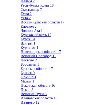
Надым
2
Республика Коми
18
Сыктывкар
7
Емва
2
Ухта
2
Иссык-Кульская область
17
Каракол
2
Чолпон-Ата
1
Курская область
17
Курск
14
Щигры
1
Курчатов
1
Новгородская область
17
Великий Новгород
11
Пестово
2
Боровичи
1
Брянская область
17
Брянск
9
Фокино
1
Мглин
1
Псковская область
16
Псков
8
Великие Луки
3
Ивановская область
16
Иваново
12