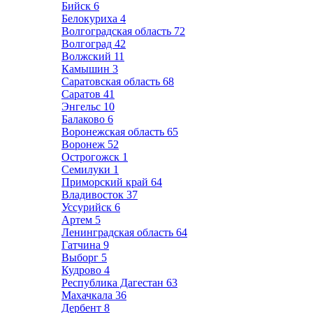
Бийск
6
Белокуриха
4
Волгоградская область
72
Волгоград
42
Волжский
11
Камышин
3
Саратовская область
68
Саратов
41
Энгельс
10
Балаково
6
Воронежская область
65
Воронеж
52
Острогожск
1
Семилуки
1
Приморский край
64
Владивосток
37
Уссурийск
6
Артем
5
Ленинградская область
64
Гатчина
9
Выборг
5
Кудрово
4
Республика Дагестан
63
Махачкала
36
Дербент
8