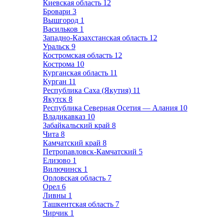
Киевская область
12
Бровари
3
Вышгород
1
Васильков
1
Западно-Казахстанская область
12
Уральск
9
Костромская область
12
Кострома
10
Курганская область
11
Курган
11
Республика Саха (Якутия)
11
Якутск
8
Республика Северная Осетия — Алания
10
Владикавказ
10
Забайкальский край
8
Чита
8
Камчатский край
8
Петропавловск-Камчатский
5
Елизово
1
Вилючинск
1
Орловская область
7
Орел
6
Ливны
1
Ташкентская область
7
Чирчик
1