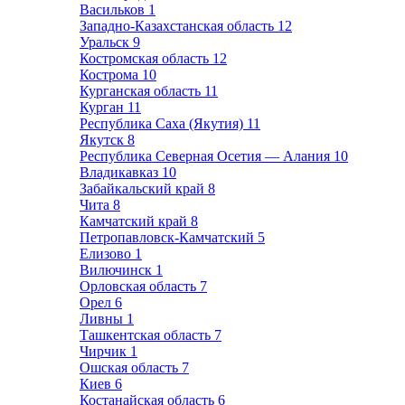
Васильков
1
Западно-Казахстанская область
12
Уральск
9
Костромская область
12
Кострома
10
Курганская область
11
Курган
11
Республика Саха (Якутия)
11
Якутск
8
Республика Северная Осетия — Алания
10
Владикавказ
10
Забайкальский край
8
Чита
8
Камчатский край
8
Петропавловск-Камчатский
5
Елизово
1
Вилючинск
1
Орловская область
7
Орел
6
Ливны
1
Ташкентская область
7
Чирчик
1
Ошская область
7
Киев
6
Костанайская область
6