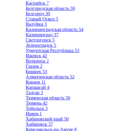
Каспийск
7
Белгородская область
59
Белгород
30
Старый Оскол
5
Валуйки
3
Калининградская область
54
Калининград
37
Светлогорск
5
Зеленоградск
5
Удмуртская Республика
53
Ижевск
42
Воткинск
2
Глазов
2
Бишкек
53
Алматинская область
52
Конаев
11
Капшагай
4
Талгар
3
Тюменская область
50
Тюмень
42
Тобольск
3
Ишим
1
Хабаровский край
50
Хабаровск
37
Комсомольск-на-Амуре
8