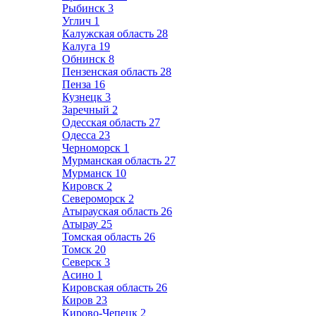
Рыбинск
3
Углич
1
Калужская область
28
Калуга
19
Обнинск
8
Пензенская область
28
Пенза
16
Кузнецк
3
Заречный
2
Одесская область
27
Одесса
23
Черноморск
1
Мурманская область
27
Мурманск
10
Кировск
2
Североморск
2
Атырауская область
26
Атырау
25
Томская область
26
Томск
20
Северск
3
Асино
1
Кировская область
26
Киров
23
Кирово-Чепецк
2