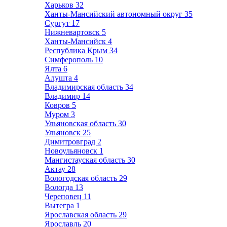
Харьков
32
Ханты-Мансийский автономный округ
35
Сургут
17
Нижневартовск
5
Ханты-Мансийск
4
Республика Крым
34
Симферополь
10
Ялта
6
Алушта
4
Владимирская область
34
Владимир
14
Ковров
5
Муром
3
Ульяновская область
30
Ульяновск
25
Димитровград
2
Новоульяновск
1
Мангистауская область
30
Актау
28
Вологодская область
29
Вологда
13
Череповец
11
Вытегра
1
Ярославская область
29
Ярославль
20