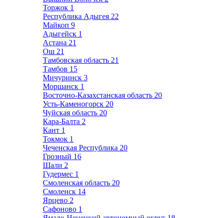
Торжок
1
Республика Адыгея
22
Майкоп
9
Адыгейск
1
Астана
21
Ош
21
Тамбовская область
21
Тамбов
15
Мичуринск
3
Моршанск
1
Восточно-Казахстанская область
20
Усть-Каменогорск
20
Чуйская область
20
Кара-Балта
2
Кант
1
Токмок
1
Чеченская Республика
20
Грозный
16
Шали
2
Гудермес
1
Смоленская область
20
Смоленск
14
Ярцево
2
Сафоново
1
Ямало-Ненецкий автономный округ
18