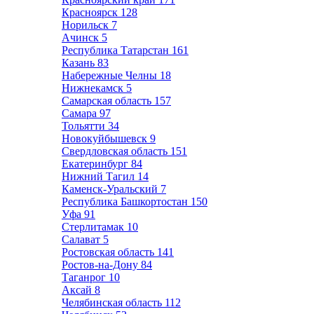
Красноярск
128
Норильск
7
Ачинск
5
Республика Татарстан
161
Казань
83
Набережные Челны
18
Нижнекамск
5
Самарская область
157
Самара
97
Тольятти
34
Новокуйбышевск
9
Свердловская область
151
Екатеринбург
84
Нижний Тагил
14
Каменск-Уральский
7
Республика Башкортостан
150
Уфа
91
Стерлитамак
10
Салават
5
Ростовская область
141
Ростов-на-Дону
84
Таганрог
10
Аксай
8
Челябинская область
112