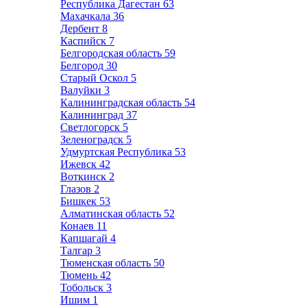
Республика Дагестан
63
Махачкала
36
Дербент
8
Каспийск
7
Белгородская область
59
Белгород
30
Старый Оскол
5
Валуйки
3
Калининградская область
54
Калининград
37
Светлогорск
5
Зеленоградск
5
Удмуртская Республика
53
Ижевск
42
Воткинск
2
Глазов
2
Бишкек
53
Алматинская область
52
Конаев
11
Капшагай
4
Талгар
3
Тюменская область
50
Тюмень
42
Тобольск
3
Ишим
1