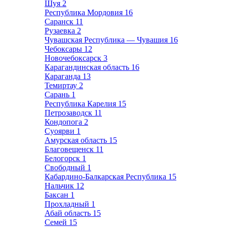
Шуя
2
Республика Мордовия
16
Саранск
11
Рузаевка
2
Чувашская Республика — Чувашия
16
Чебоксары
12
Новочебоксарск
3
Карагандинская область
16
Караганда
13
Темиртау
2
Сарань
1
Республика Карелия
15
Петрозаводск
11
Кондопога
2
Суоярви
1
Амурская область
15
Благовещенск
11
Белогорск
1
Свободный
1
Кабардино-Балкарская Республика
15
Нальчик
12
Баксан
1
Прохладный
1
Абай область
15
Семей
15