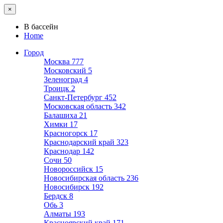
×
В бассейн
Home
Город
Москва
777
Московский
5
Зеленоград
4
Троицк
2
Санкт-Петербург
452
Московская область
342
Балашиха
21
Химки
17
Красногорск
17
Краснодарский край
323
Краснодар
142
Сочи
50
Новороссийск
15
Новосибирская область
236
Новосибирск
192
Бердск
8
Обь
3
Алматы
193
Красноярский край
171