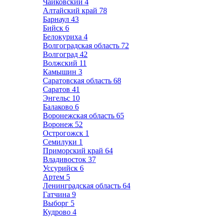
Чайковский
4
Алтайский край
78
Барнаул
43
Бийск
6
Белокуриха
4
Волгоградская область
72
Волгоград
42
Волжский
11
Камышин
3
Саратовская область
68
Саратов
41
Энгельс
10
Балаково
6
Воронежская область
65
Воронеж
52
Острогожск
1
Семилуки
1
Приморский край
64
Владивосток
37
Уссурийск
6
Артем
5
Ленинградская область
64
Гатчина
9
Выборг
5
Кудрово
4