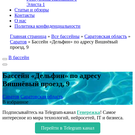
Элиста
1
Статьи и обзоры
Контакты
О нас
Политика конфиденциальности
Главная страница
»
Все бассейны
»
Саратовская область
»
Саратов
»
Бассейн «Дельфин» по адресу Вишнёвый
проезд, 9
В бассейн
Бассейн «Дельфин» по адресу
Вишнёвый проезд, 9
Саратов
Саратовская область
В избранное
Подписывайтесь на Telegram-канал
Генережка
! Самое
интересное из мира технологий, нейросетей, IT и бизнеса.
Перейти в Telegram канал