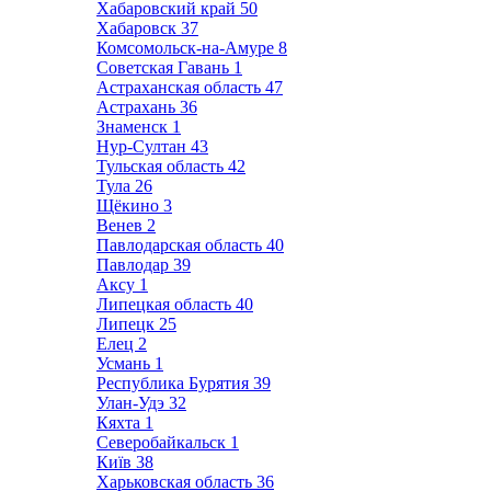
Хабаровский край
50
Хабаровск
37
Комсомольск-на-Амуре
8
Советская Гавань
1
Астраханская область
47
Астрахань
36
Знаменск
1
Нур-Султан
43
Тульская область
42
Тула
26
Щёкино
3
Венев
2
Павлодарская область
40
Павлодар
39
Аксу
1
Липецкая область
40
Липецк
25
Елец
2
Усмань
1
Республика Бурятия
39
Улан-Удэ
32
Кяхта
1
Северобайкальск
1
Київ
38
Харьковская область
36