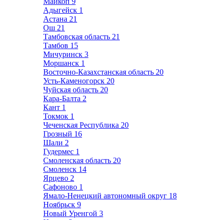
Майкоп
9
Адыгейск
1
Астана
21
Ош
21
Тамбовская область
21
Тамбов
15
Мичуринск
3
Моршанск
1
Восточно-Казахстанская область
20
Усть-Каменогорск
20
Чуйская область
20
Кара-Балта
2
Кант
1
Токмок
1
Чеченская Республика
20
Грозный
16
Шали
2
Гудермес
1
Смоленская область
20
Смоленск
14
Ярцево
2
Сафоново
1
Ямало-Ненецкий автономный округ
18
Ноябрьск
9
Новый Уренгой
3