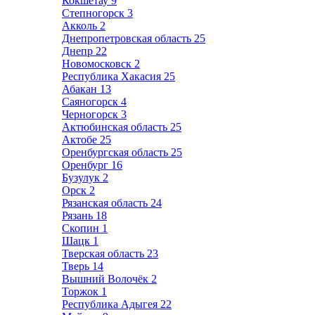
Кокшетау
9
Степногорск
3
Акколь
2
Днепропетровская область
25
Днепр
22
Новомосковск
2
Республика Хакасия
25
Абакан
13
Саяногорск
4
Черногорск
3
Актюбинская область
25
Актобе
25
Оренбургская область
25
Оренбург
16
Бузулук
2
Орск
2
Рязанская область
24
Рязань
18
Скопин
1
Шацк
1
Тверская область
23
Тверь
14
Вышний Волочёк
2
Торжок
1
Республика Адыгея
22