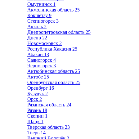
Омутнинск
1
Акмолинская область
25
Кокшетау
9
Степногорск
3
Акколь
2
Днепропетровская область
25
Днепр
22
Новомосковск
2
Республика Хакасия
25
Абакан
13
Саяногорск
4
Черногорск
3
Актюбинская область
25
Актобе
25
Оренбургская область
25
Оренбург
16
Бузулук
2
Орск
2
Рязанская область
24
Рязань
18
Скопин
1
Шацк
1
Тверская область
23
Тверь
14
Вышний Волочёк
2