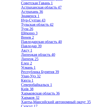
Советская Гавань
1
Астраханская область
47
Астрахань
36
Знаменск
1
Нур-Султан
43
Тульская область
42
Тула
26
Щёкино
3
Венев
2
Павлодарская область
40
Павлодар
39
Аксу
1
Липецкая область
40
Липецк
25
Елец
2
Усмань
1
Республика Бурятия
39
Улан-Удэ
32
Кяхта
1
Северобайкальск
1
Київ
38
Харьковская область
36
Харьков
32
Ханты-Мансийский автономный округ
35
Сургут
17