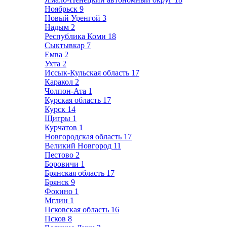
Ноябрьск
9
Новый Уренгой
3
Надым
2
Республика Коми
18
Сыктывкар
7
Емва
2
Ухта
2
Иссык-Кульская область
17
Каракол
2
Чолпон-Ата
1
Курская область
17
Курск
14
Щигры
1
Курчатов
1
Новгородская область
17
Великий Новгород
11
Пестово
2
Боровичи
1
Брянская область
17
Брянск
9
Фокино
1
Мглин
1
Псковская область
16
Псков
8