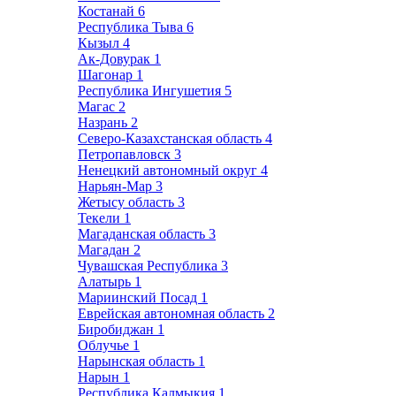
Костанай
6
Республика Тыва
6
Кызыл
4
Ак-Довурак
1
Шагонар
1
Республика Ингушетия
5
Магас
2
Назрань
2
Северо-Казахстанская область
4
Петропавловск
3
Ненецкий автономный округ
4
Нарьян-Мар
3
Жетысу область
3
Текели
1
Магаданская область
3
Магадан
2
Чувашская Республика
3
Алатырь
1
Мариинский Посад
1
Еврейская автономная область
2
Биробиджан
1
Облучье
1
Нарынская область
1
Нарын
1
Республика Калмыкия
1