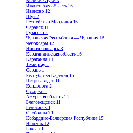
Великие Луки
3
Ивановская область
16
Иваново
12
Шуя
2
Республика Мордовия
16
Саранск
11
Рузаевка
2
Чувашская Республика — Чувашия
16
Чебоксары
12
Новочебоксарск
3
Карагандинская область
16
Караганда
13
Темиртау
2
Сарань
1
Республика Карелия
15
Петрозаводск
11
Кондопога
2
Суоярви
1
Амурская область
15
Благовещенск
11
Белогорск
1
Свободный
1
Кабардино-Балкарская Республика
15
Нальчик
12
Баксан
1