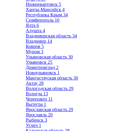
Нижневартовск
5
Ханты-Мансийск
4
Республика Крым
34
Симферополь
10
Ялта
6
Алушта
4
Владимирская область
34
Владимир
14
Ковров
5
Муром
3
Ульяновская область
30
Ульяновск
25
Димитровград
2
Новоульяновск
1
Мангистауская область
30
Актау
28
Вологодская область
29
Вологда
13
Череповец
11
Вытегра
1
Ярославская область
29
Ярославль
20
Рыбинск
3
Углич
1
Калужская область
28