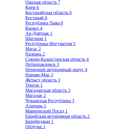
Ошская область
7
Киев
6
Костанайская область
6
Костанай
6
Республика Тыва
6
Кызыл
4
Ак-Довурак
1
Шагонар
1
Республика Ингушетия
5
Магас
2
Назрань
2
Северо-Казахстанская область
4
Петропавловск
3
Ненецкий автономный округ
4
Нарьян-Мар
3
Жетысу область
3
Текели
1
Магаданская область
3
Магадан
2
Чувашская Республика
3
Алатырь
1
Мариинский Посад
1
Еврейская автономная область
2
Биробиджан
1
Облучье
1