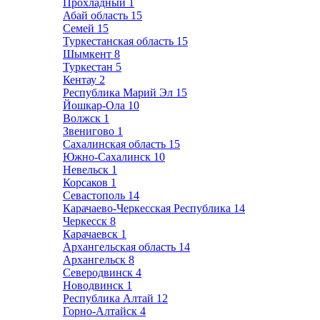
Прохладный
1
Абай область
15
Семей
15
Туркестанская область
15
Шымкент
8
Туркестан
5
Кентау
2
Республика Марий Эл
15
Йошкар-Ола
10
Волжск
1
Звенигово
1
Сахалинская область
15
Южно-Сахалинск
10
Невельск
1
Корсаков
1
Севастополь
14
Карачаево-Черкесская Республика
14
Черкесск
8
Карачаевск
1
Архангельская область
14
Архангельск
8
Северодвинск
4
Новодвинск
1
Республика Алтай
12
Горно-Алтайск
4