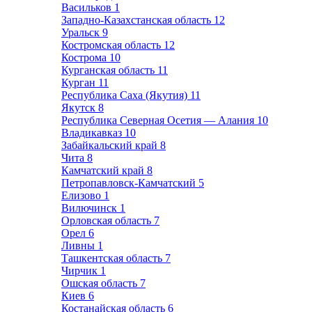
Васильков
1
Западно-Казахстанская область
12
Уральск
9
Костромская область
12
Кострома
10
Курганская область
11
Курган
11
Республика Саха (Якутия)
11
Якутск
8
Республика Северная Осетия — Алания
10
Владикавказ
10
Забайкальский край
8
Чита
8
Камчатский край
8
Петропавловск-Камчатский
5
Елизово
1
Вилючинск
1
Орловская область
7
Орел
6
Ливны
1
Ташкентская область
7
Чирчик
1
Ошская область
7
Киев
6
Костанайская область
6