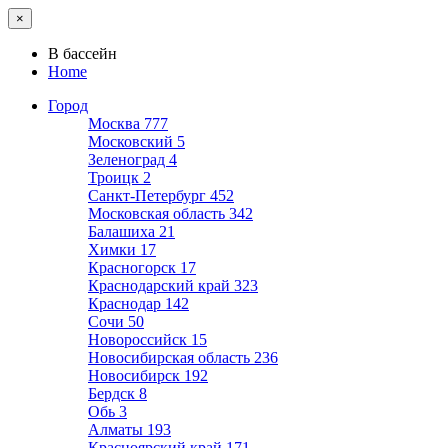
×
В бассейн
Home
Город
Москва
777
Московский
5
Зеленоград
4
Троицк
2
Санкт-Петербург
452
Московская область
342
Балашиха
21
Химки
17
Красногорск
17
Краснодарский край
323
Краснодар
142
Сочи
50
Новороссийск
15
Новосибирская область
236
Новосибирск
192
Бердск
8
Обь
3
Алматы
193
Красноярский край
171