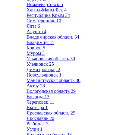
Нижневартовск
5
Ханты-Мансийск
4
Республика Крым
34
Симферополь
10
Ялта
6
Алушта
4
Владимирская область
34
Владимир
14
Ковров
5
Муром
3
Ульяновская область
30
Ульяновск
25
Димитровград
2
Новоульяновск
1
Мангистауская область
30
Актау
28
Вологодская область
29
Вологда
13
Череповец
11
Вытегра
1
Ярославская область
29
Ярославль
20
Рыбинск
3
Углич
1
Калужская область
28