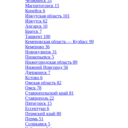
Челябинск
53
Магнитогорск
15
Копейск
6
Иркутская область
101
Иркутск
62
Ангарск
10
Братск
7
Ташкент
100
Кемеровская область — Кузбасс
99
Кемерово
36
Новокузнецк
31
Прокопьевск
5
Нижегородская область
89
Нижний Новгород
56
Дзержинск
7
Кстово
6
Омская область
82
Омск
78
Ставропольский край
81
Ставрополь
22
Пятигорск
15
Ессентуки
6
Пермский край
80
Пермь
51
Соликамск
5