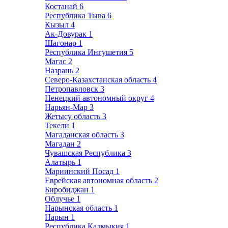
Костанай
6
Республика Тыва
6
Кызыл
4
Ак-Довурак
1
Шагонар
1
Республика Ингушетия
5
Магас
2
Назрань
2
Северо-Казахстанская область
4
Петропавловск
3
Ненецкий автономный округ
4
Нарьян-Мар
3
Жетысу область
3
Текели
1
Магаданская область
3
Магадан
2
Чувашская Республика
3
Алатырь
1
Мариинский Посад
1
Еврейская автономная область
2
Биробиджан
1
Облучье
1
Нарынская область
1
Нарын
1
Республика Калмыкия
1