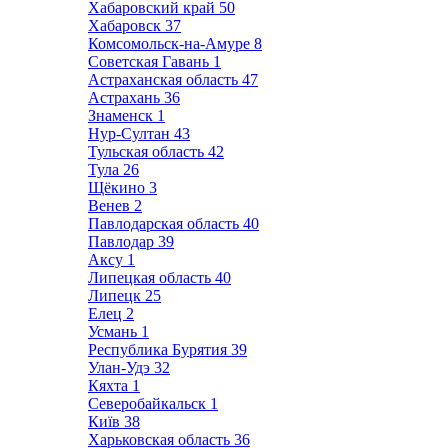
Хабаровский край
50
Хабаровск
37
Комсомольск-на-Амуре
8
Советская Гавань
1
Астраханская область
47
Астрахань
36
Знаменск
1
Нур-Султан
43
Тульская область
42
Тула
26
Щёкино
3
Венев
2
Павлодарская область
40
Павлодар
39
Аксу
1
Липецкая область
40
Липецк
25
Елец
2
Усмань
1
Республика Бурятия
39
Улан-Удэ
32
Кяхта
1
Северобайкальск
1
Київ
38
Харьковская область
36