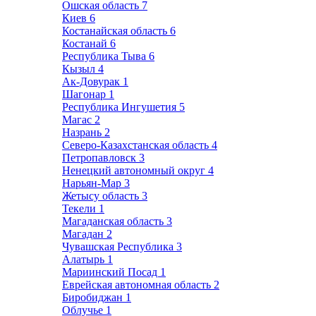
Ошская область
7
Киев
6
Костанайская область
6
Костанай
6
Республика Тыва
6
Кызыл
4
Ак-Довурак
1
Шагонар
1
Республика Ингушетия
5
Магас
2
Назрань
2
Северо-Казахстанская область
4
Петропавловск
3
Ненецкий автономный округ
4
Нарьян-Мар
3
Жетысу область
3
Текели
1
Магаданская область
3
Магадан
2
Чувашская Республика
3
Алатырь
1
Мариинский Посад
1
Еврейская автономная область
2
Биробиджан
1
Облучье
1