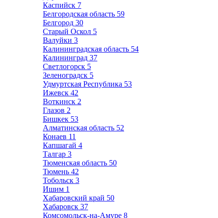
Каспийск
7
Белгородская область
59
Белгород
30
Старый Оскол
5
Валуйки
3
Калининградская область
54
Калининград
37
Светлогорск
5
Зеленоградск
5
Удмуртская Республика
53
Ижевск
42
Воткинск
2
Глазов
2
Бишкек
53
Алматинская область
52
Конаев
11
Капшагай
4
Талгар
3
Тюменская область
50
Тюмень
42
Тобольск
3
Ишим
1
Хабаровский край
50
Хабаровск
37
Комсомольск-на-Амуре
8