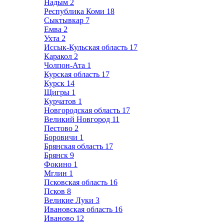
Надым
2
Республика Коми
18
Сыктывкар
7
Емва
2
Ухта
2
Иссык-Кульская область
17
Каракол
2
Чолпон-Ата
1
Курская область
17
Курск
14
Щигры
1
Курчатов
1
Новгородская область
17
Великий Новгород
11
Пестово
2
Боровичи
1
Брянская область
17
Брянск
9
Фокино
1
Мглин
1
Псковская область
16
Псков
8
Великие Луки
3
Ивановская область
16
Иваново
12