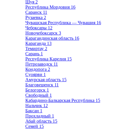
Шуя
2
Республика Мордовия
16
Саранск
11
Рузаевка
2
Чувашская Республика — Чувашия
16
Чебоксары
12
Новочебоксарск
3
Карагандинская область
16
Караганда
13
Темиртау
2
Сарань
1
Республика Карелия
15
Петрозаводск
11
Кондопога
2
Суоярви
1
Амурская область
15
Благовещенск
11
Белогорск
1
Свободный
1
Кабардино-Балкарская Республика
15
Нальчик
12
Баксан
1
Прохладный
1
Абай область
15
Семей
15