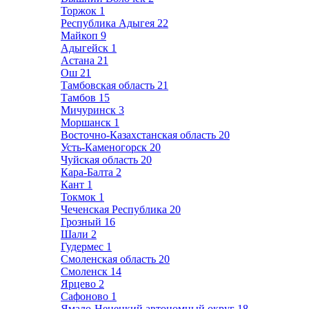
Торжок
1
Республика Адыгея
22
Майкоп
9
Адыгейск
1
Астана
21
Ош
21
Тамбовская область
21
Тамбов
15
Мичуринск
3
Моршанск
1
Восточно-Казахстанская область
20
Усть-Каменогорск
20
Чуйская область
20
Кара-Балта
2
Кант
1
Токмок
1
Чеченская Республика
20
Грозный
16
Шали
2
Гудермес
1
Смоленская область
20
Смоленск
14
Ярцево
2
Сафоново
1
Ямало-Ненецкий автономный округ
18