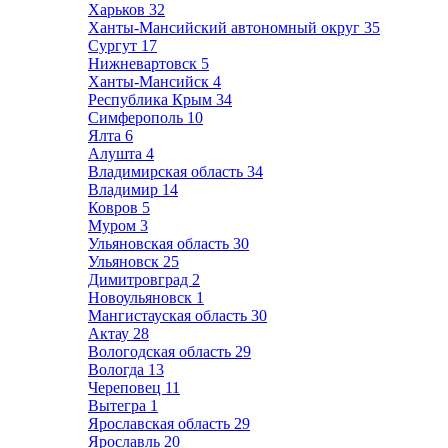
Харьков
32
Ханты-Мансийский автономный округ
35
Сургут
17
Нижневартовск
5
Ханты-Мансийск
4
Республика Крым
34
Симферополь
10
Ялта
6
Алушта
4
Владимирская область
34
Владимир
14
Ковров
5
Муром
3
Ульяновская область
30
Ульяновск
25
Димитровград
2
Новоульяновск
1
Мангистауская область
30
Актау
28
Вологодская область
29
Вологда
13
Череповец
11
Вытегра
1
Ярославская область
29
Ярославль
20