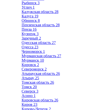
Рыбинск
3
Углич
1
Калужская область
28
Калуга
19
Обнинск
8
Пензенская область
28
Пенза
16
Кузнецк
3
Заречный
2
Одесская область
27
Одесса
23
Черноморск
1
Мурманская область
27
Мурманск
10
Кировск
2
Североморск
2
Атырауская область
26
Атырау
25
Томская область
26
Томск
20
Северск
3
Асино
1
Кировская область
26
Киров
23
Кирово-Чепецк
2