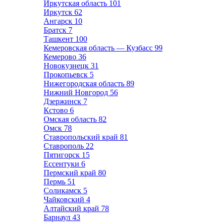
Иркутская область
101
Иркутск
62
Ангарск
10
Братск
7
Ташкент
100
Кемеровская область — Кузбасс
99
Кемерово
36
Новокузнецк
31
Прокопьевск
5
Нижегородская область
89
Нижний Новгород
56
Дзержинск
7
Кстово
6
Омская область
82
Омск
78
Ставропольский край
81
Ставрополь
22
Пятигорск
15
Ессентуки
6
Пермский край
80
Пермь
51
Соликамск
5
Чайковский
4
Алтайский край
78
Барнаул
43