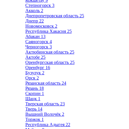
Кокшетау
9
Степногорск
3
Акколь
2
Днепропетровская область
25
Днепр
22
Новомосковск
2
Республика Хакасия
25
Абакан
13
Саяногорск
4
Черногорск
3
Актюбинская область
25
Актобе
25
Оренбургская область
25
Оренбург
16
Бузулук
2
Орск
2
Рязанская область
24
Рязань
18
Скопин
1
Шацк
1
Тверская область
23
Тверь
14
Вышний Волочёк
2
Торжок
1
Республика Адыгея
22