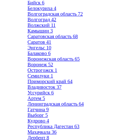
Бийск
6
Белокуриха
4
Волгоградская область
72
Волгоград
42
Волжский
11
Камышин
3
Саратовская область
68
Саратов
41
Энгельс
10
Балаково
6
Воронежская область
65
Воронеж
52
Острогожск
1
Семилуки
1
Приморский край
64
Владивосток
37
Уссурийск
6
Артем
5
Ленинградская область
64
Гатчина
9
Выборг
5
Кудрово
4
Республика Дагестан
63
Махачкала
36
Дербент
8