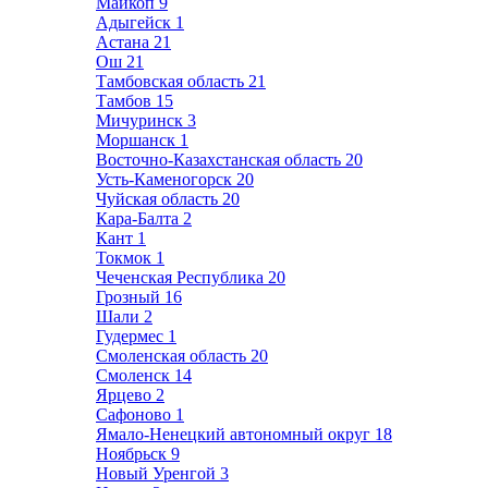
Майкоп
9
Адыгейск
1
Астана
21
Ош
21
Тамбовская область
21
Тамбов
15
Мичуринск
3
Моршанск
1
Восточно-Казахстанская область
20
Усть-Каменогорск
20
Чуйская область
20
Кара-Балта
2
Кант
1
Токмок
1
Чеченская Республика
20
Грозный
16
Шали
2
Гудермес
1
Смоленская область
20
Смоленск
14
Ярцево
2
Сафоново
1
Ямало-Ненецкий автономный округ
18
Ноябрьск
9
Новый Уренгой
3