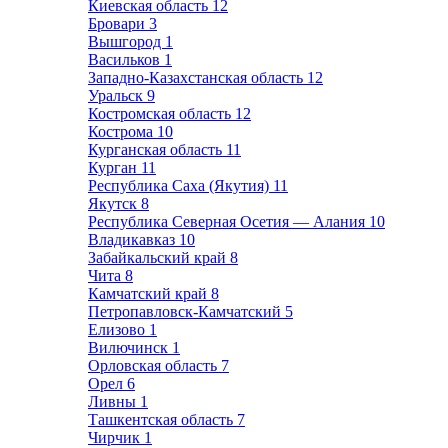
Киевская область
12
Бровари
3
Вышгород
1
Васильков
1
Западно-Казахстанская область
12
Уральск
9
Костромская область
12
Кострома
10
Курганская область
11
Курган
11
Республика Саха (Якутия)
11
Якутск
8
Республика Северная Осетия — Алания
10
Владикавказ
10
Забайкальский край
8
Чита
8
Камчатский край
8
Петропавловск-Камчатский
5
Елизово
1
Вилючинск
1
Орловская область
7
Орел
6
Ливны
1
Ташкентская область
7
Чирчик
1