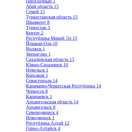
Прохладный
1
Абай область
15
Семей
15
Туркестанская область
15
Шымкент
8
Туркестан
5
Кентау
2
Республика Марий Эл
15
Йошкар-Ола
10
Волжск
1
Звенигово
1
Сахалинская область
15
Южно-Сахалинск
10
Невельск
1
Корсаков
1
Севастополь
14
Карачаево-Черкесская Республика
14
Черкесск
8
Карачаевск
1
Архангельская область
14
Архангельск
8
Северодвинск
4
Новодвинск
1
Республика Алтай
12
Горно-Алтайск
4