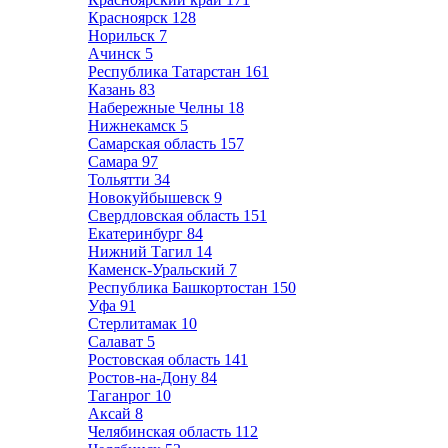
Красноярск
128
Норильск
7
Ачинск
5
Республика Татарстан
161
Казань
83
Набережные Челны
18
Нижнекамск
5
Самарская область
157
Самара
97
Тольятти
34
Новокуйбышевск
9
Свердловская область
151
Екатеринбург
84
Нижний Тагил
14
Каменск-Уральский
7
Республика Башкортостан
150
Уфа
91
Стерлитамак
10
Салават
5
Ростовская область
141
Ростов-на-Дону
84
Таганрог
10
Аксай
8
Челябинская область
112