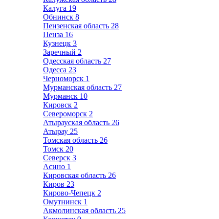
Калуга
19
Обнинск
8
Пензенская область
28
Пенза
16
Кузнецк
3
Заречный
2
Одесская область
27
Одесса
23
Черноморск
1
Мурманская область
27
Мурманск
10
Кировск
2
Североморск
2
Атырауская область
26
Атырау
25
Томская область
26
Томск
20
Северск
3
Асино
1
Кировская область
26
Киров
23
Кирово-Чепецк
2
Омутнинск
1
Акмолинская область
25