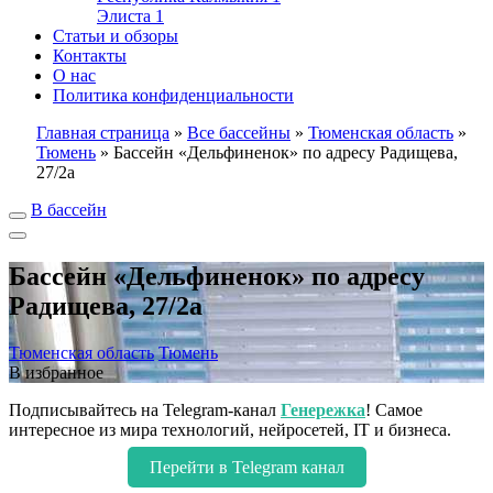
Элиста
1
Статьи и обзоры
Контакты
О нас
Политика конфиденциальности
Главная страница
»
Все бассейны
»
Тюменская область
»
Тюмень
»
Бассейн «Дельфиненок» по адресу Радищева,
27/2а
В бассейн
Бассейн «Дельфиненок» по адресу
Радищева, 27/2а
Тюменская область
Тюмень
В избранное
Подписывайтесь на Telegram-канал
Генережка
! Самое
интересное из мира технологий, нейросетей, IT и бизнеса.
Перейти в Telegram канал