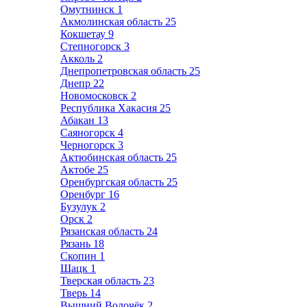
Омутнинск
1
Акмолинская область
25
Кокшетау
9
Степногорск
3
Акколь
2
Днепропетровская область
25
Днепр
22
Новомосковск
2
Республика Хакасия
25
Абакан
13
Саяногорск
4
Черногорск
3
Актюбинская область
25
Актобе
25
Оренбургская область
25
Оренбург
16
Бузулук
2
Орск
2
Рязанская область
24
Рязань
18
Скопин
1
Шацк
1
Тверская область
23
Тверь
14
Вышний Волочёк
2