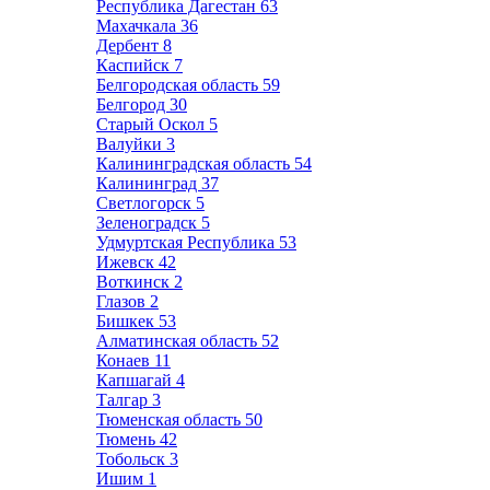
Республика Дагестан
63
Махачкала
36
Дербент
8
Каспийск
7
Белгородская область
59
Белгород
30
Старый Оскол
5
Валуйки
3
Калининградская область
54
Калининград
37
Светлогорск
5
Зеленоградск
5
Удмуртская Республика
53
Ижевск
42
Воткинск
2
Глазов
2
Бишкек
53
Алматинская область
52
Конаев
11
Капшагай
4
Талгар
3
Тюменская область
50
Тюмень
42
Тобольск
3
Ишим
1