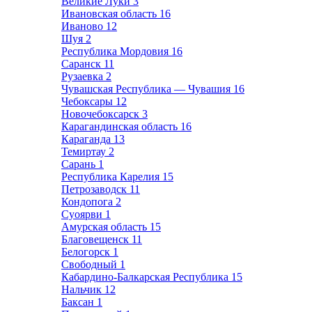
Великие Луки
3
Ивановская область
16
Иваново
12
Шуя
2
Республика Мордовия
16
Саранск
11
Рузаевка
2
Чувашская Республика — Чувашия
16
Чебоксары
12
Новочебоксарск
3
Карагандинская область
16
Караганда
13
Темиртау
2
Сарань
1
Республика Карелия
15
Петрозаводск
11
Кондопога
2
Суоярви
1
Амурская область
15
Благовещенск
11
Белогорск
1
Свободный
1
Кабардино-Балкарская Республика
15
Нальчик
12
Баксан
1