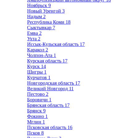
Ноябрьск
9
Новый Уренгой
3
Надым
2
Республика Коми
18
Сыктывкар
7
Емва
2
Ухта
2
Иссык-Кульская область
17
Каракол
2
Чолпон-Ата
1
Курская область
17
Курск
14
Щигры
1
Курчатов
1
Новгородская область
17
Великий Новгород
11
Пестово
2
Боровичи
1
Брянская область
17
Брянск
9
Фокино
1
Мглин
1
Псковская область
16
Псков
8