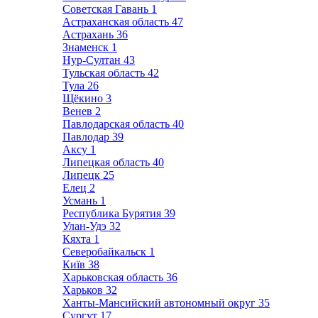
Советская Гавань
1
Астраханская область
47
Астрахань
36
Знаменск
1
Нур-Султан
43
Тульская область
42
Тула
26
Щёкино
3
Венев
2
Павлодарская область
40
Павлодар
39
Аксу
1
Липецкая область
40
Липецк
25
Елец
2
Усмань
1
Республика Бурятия
39
Улан-Удэ
32
Кяхта
1
Северобайкальск
1
Київ
38
Харьковская область
36
Харьков
32
Ханты-Мансийский автономный округ
35
Сургут
17