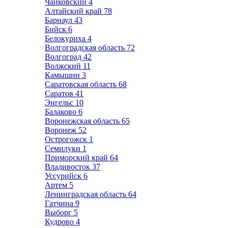
Чайковский
4
Алтайский край
78
Барнаул
43
Бийск
6
Белокуриха
4
Волгоградская область
72
Волгоград
42
Волжский
11
Камышин
3
Саратовская область
68
Саратов
41
Энгельс
10
Балаково
6
Воронежская область
65
Воронеж
52
Острогожск
1
Семилуки
1
Приморский край
64
Владивосток
37
Уссурийск
6
Артем
5
Ленинградская область
64
Гатчина
9
Выборг
5
Кудрово
4