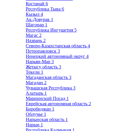
Костанай
6
Республика Тыва
6
Кызыл
4
Ак-Довурак
1
Шагонар
1
Республика Ингушетия
5
Магас
2
Назрань
2
Северо-Казахстанская область
4
Петропавловск
3
Ненецкий автономный округ
4
Нарьян-Мар
3
Жетысу область
3
Текели
1
Магаданская область
3
Магадан
2
Чувашская Республика
3
Алатырь
1
Мариинский Посад
1
Еврейская автономная область
2
Биробиджан
1
Облучье
1
Нарынская область
1
Нарын
1
Республика Калмыкия
1