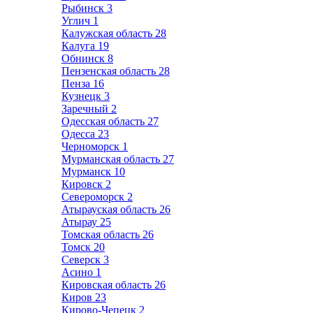
Рыбинск
3
Углич
1
Калужская область
28
Калуга
19
Обнинск
8
Пензенская область
28
Пенза
16
Кузнецк
3
Заречный
2
Одесская область
27
Одесса
23
Черноморск
1
Мурманская область
27
Мурманск
10
Кировск
2
Североморск
2
Атырауская область
26
Атырау
25
Томская область
26
Томск
20
Северск
3
Асино
1
Кировская область
26
Киров
23
Кирово-Чепецк
2