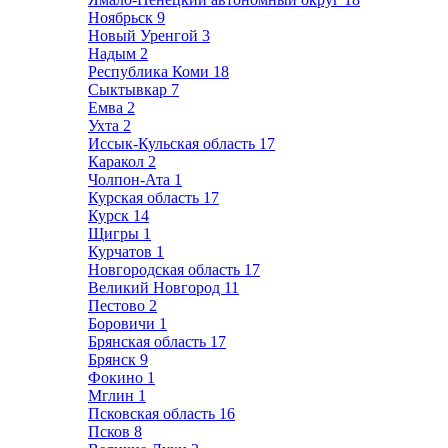
Ноябрьск
9
Новый Уренгой
3
Надым
2
Республика Коми
18
Сыктывкар
7
Емва
2
Ухта
2
Иссык-Кульская область
17
Каракол
2
Чолпон-Ата
1
Курская область
17
Курск
14
Щигры
1
Курчатов
1
Новгородская область
17
Великий Новгород
11
Пестово
2
Боровичи
1
Брянская область
17
Брянск
9
Фокино
1
Мглин
1
Псковская область
16
Псков
8