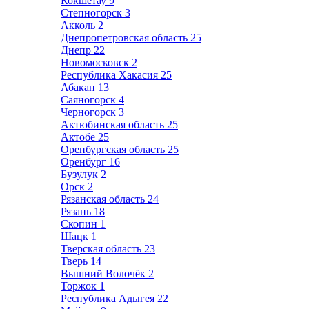
Кокшетау
9
Степногорск
3
Акколь
2
Днепропетровская область
25
Днепр
22
Новомосковск
2
Республика Хакасия
25
Абакан
13
Саяногорск
4
Черногорск
3
Актюбинская область
25
Актобе
25
Оренбургская область
25
Оренбург
16
Бузулук
2
Орск
2
Рязанская область
24
Рязань
18
Скопин
1
Шацк
1
Тверская область
23
Тверь
14
Вышний Волочёк
2
Торжок
1
Республика Адыгея
22