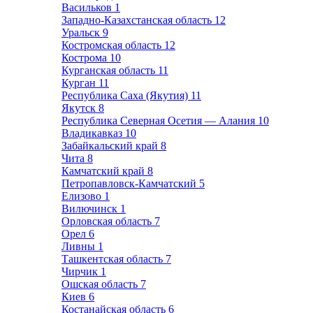
Васильков
1
Западно-Казахстанская область
12
Уральск
9
Костромская область
12
Кострома
10
Курганская область
11
Курган
11
Республика Саха (Якутия)
11
Якутск
8
Республика Северная Осетия — Алания
10
Владикавказ
10
Забайкальский край
8
Чита
8
Камчатский край
8
Петропавловск-Камчатский
5
Елизово
1
Вилючинск
1
Орловская область
7
Орел
6
Ливны
1
Ташкентская область
7
Чирчик
1
Ошская область
7
Киев
6
Костанайская область
6