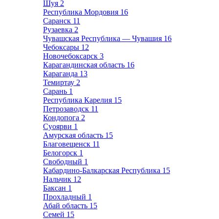
Шуя
2
Республика Мордовия
16
Саранск
11
Рузаевка
2
Чувашская Республика — Чувашия
16
Чебоксары
12
Новочебоксарск
3
Карагандинская область
16
Караганда
13
Темиртау
2
Сарань
1
Республика Карелия
15
Петрозаводск
11
Кондопога
2
Суоярви
1
Амурская область
15
Благовещенск
11
Белогорск
1
Свободный
1
Кабардино-Балкарская Республика
15
Нальчик
12
Баксан
1
Прохладный
1
Абай область
15
Семей
15