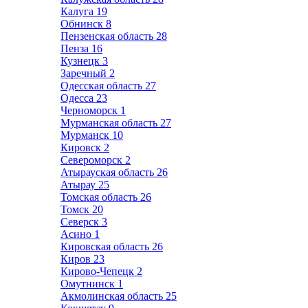
Калуга
19
Обнинск
8
Пензенская область
28
Пенза
16
Кузнецк
3
Заречный
2
Одесская область
27
Одесса
23
Черноморск
1
Мурманская область
27
Мурманск
10
Кировск
2
Североморск
2
Атырауская область
26
Атырау
25
Томская область
26
Томск
20
Северск
3
Асино
1
Кировская область
26
Киров
23
Кирово-Чепецк
2
Омутнинск
1
Акмолинская область
25