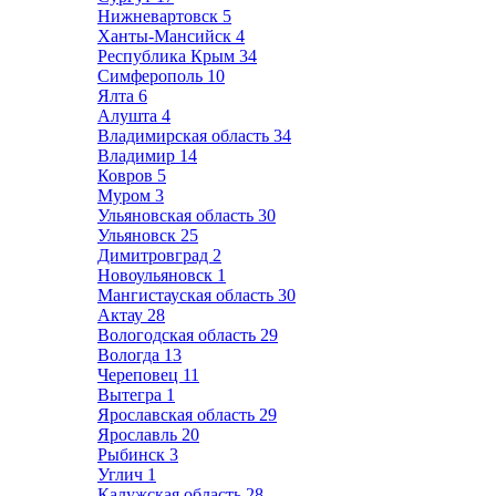
Нижневартовск
5
Ханты-Мансийск
4
Республика Крым
34
Симферополь
10
Ялта
6
Алушта
4
Владимирская область
34
Владимир
14
Ковров
5
Муром
3
Ульяновская область
30
Ульяновск
25
Димитровград
2
Новоульяновск
1
Мангистауская область
30
Актау
28
Вологодская область
29
Вологда
13
Череповец
11
Вытегра
1
Ярославская область
29
Ярославль
20
Рыбинск
3
Углич
1
Калужская область
28