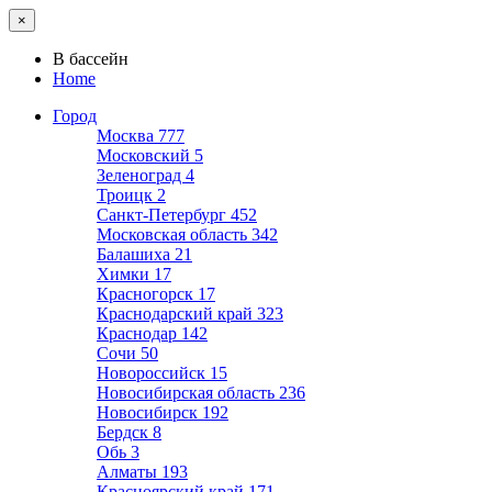
×
В бассейн
Home
Город
Москва
777
Московский
5
Зеленоград
4
Троицк
2
Санкт-Петербург
452
Московская область
342
Балашиха
21
Химки
17
Красногорск
17
Краснодарский край
323
Краснодар
142
Сочи
50
Новороссийск
15
Новосибирская область
236
Новосибирск
192
Бердск
8
Обь
3
Алматы
193
Красноярский край
171