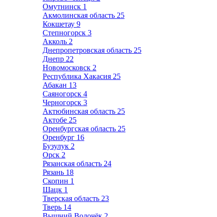
Омутнинск
1
Акмолинская область
25
Кокшетау
9
Степногорск
3
Акколь
2
Днепропетровская область
25
Днепр
22
Новомосковск
2
Республика Хакасия
25
Абакан
13
Саяногорск
4
Черногорск
3
Актюбинская область
25
Актобе
25
Оренбургская область
25
Оренбург
16
Бузулук
2
Орск
2
Рязанская область
24
Рязань
18
Скопин
1
Шацк
1
Тверская область
23
Тверь
14
Вышний Волочёк
2