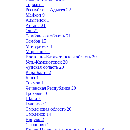
Торжок
1
Республика Адыгея
22
Майкоп
9
Адыгейск
1
Астана
21
Ош
21
Тамбовская область
21
Тамбов
15
Мичуринск
3
Моршанск
1
Восточно-Казахстанская область
20
Усть-Каменогорск
20
Чуйская область
20
Кара-Балта
2
Кант
1
Токмок
1
Чеченская Республика
20
Грозный
16
Шали
2
Гудермес
1
Смоленская область
20
Смоленск
14
Ярцево
2
Сафоново
1
Ямало-Ненецкий автономный округ
18