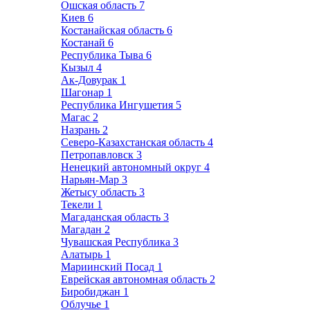
Ошская область
7
Киев
6
Костанайская область
6
Костанай
6
Республика Тыва
6
Кызыл
4
Ак-Довурак
1
Шагонар
1
Республика Ингушетия
5
Магас
2
Назрань
2
Северо-Казахстанская область
4
Петропавловск
3
Ненецкий автономный округ
4
Нарьян-Мар
3
Жетысу область
3
Текели
1
Магаданская область
3
Магадан
2
Чувашская Республика
3
Алатырь
1
Мариинский Посад
1
Еврейская автономная область
2
Биробиджан
1
Облучье
1