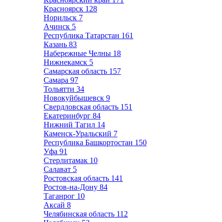
Красноярск
128
Норильск
7
Ачинск
5
Республика Татарстан
161
Казань
83
Набережные Челны
18
Нижнекамск
5
Самарская область
157
Самара
97
Тольятти
34
Новокуйбышевск
9
Свердловская область
151
Екатеринбург
84
Нижний Тагил
14
Каменск-Уральский
7
Республика Башкортостан
150
Уфа
91
Стерлитамак
10
Салават
5
Ростовская область
141
Ростов-на-Дону
84
Таганрог
10
Аксай
8
Челябинская область
112