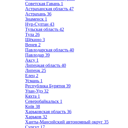
Советская Гавань
1
Астраханская область
47
Астрахань
36
Знаменск
1
Нур-Султан
43
Тульская область
42
Тула
26
Щёкино
3
Венев
2
Павлодарская область
40
Павлодар
39
Аксу
1
Липецкая область
40
Липецк
25
Елец
2
Усмань
1
Республика Бурятия
39
Улан-Удэ
32
Кяхта
1
Северобайкальск
1
Київ
38
Харьковская область
36
Харьков
32
Ханты-Мансийский автономный округ
35
Сургут
17