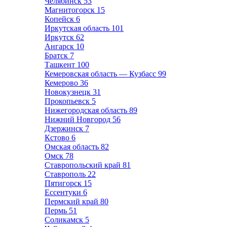
Челябинск
53
Магнитогорск
15
Копейск
6
Иркутская область
101
Иркутск
62
Ангарск
10
Братск
7
Ташкент
100
Кемеровская область — Кузбасс
99
Кемерово
36
Новокузнецк
31
Прокопьевск
5
Нижегородская область
89
Нижний Новгород
56
Дзержинск
7
Кстово
6
Омская область
82
Омск
78
Ставропольский край
81
Ставрополь
22
Пятигорск
15
Ессентуки
6
Пермский край
80
Пермь
51
Соликамск
5