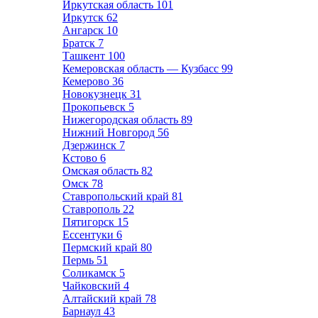
Иркутская область
101
Иркутск
62
Ангарск
10
Братск
7
Ташкент
100
Кемеровская область — Кузбасс
99
Кемерово
36
Новокузнецк
31
Прокопьевск
5
Нижегородская область
89
Нижний Новгород
56
Дзержинск
7
Кстово
6
Омская область
82
Омск
78
Ставропольский край
81
Ставрополь
22
Пятигорск
15
Ессентуки
6
Пермский край
80
Пермь
51
Соликамск
5
Чайковский
4
Алтайский край
78
Барнаул
43