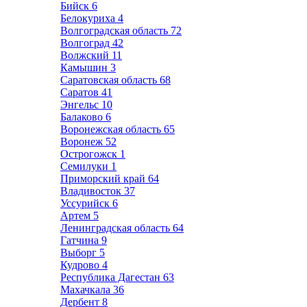
Бийск
6
Белокуриха
4
Волгоградская область
72
Волгоград
42
Волжский
11
Камышин
3
Саратовская область
68
Саратов
41
Энгельс
10
Балаково
6
Воронежская область
65
Воронеж
52
Острогожск
1
Семилуки
1
Приморский край
64
Владивосток
37
Уссурийск
6
Артем
5
Ленинградская область
64
Гатчина
9
Выборг
5
Кудрово
4
Республика Дагестан
63
Махачкала
36
Дербент
8