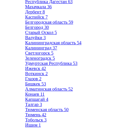
Республика Дагестан
63
Махачкала
36
Дербент
8
Каспийск
7
Белгородская область
59
Белгород
30
Старый Оскол
5
Валуйки
3
Калининградская область
54
Калининград
37
Светлогорск
5
Зеленоградск
5
Удмуртская Республика
53
Ижевск
42
Воткинск
2
Глазов
2
Бишкек
53
Алматинская область
52
Конаев
11
Капшагай
4
Талгар
3
Тюменская область
50
Тюмень
42
Тобольск
3
Ишим
1