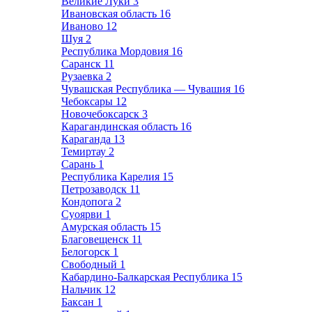
Великие Луки
3
Ивановская область
16
Иваново
12
Шуя
2
Республика Мордовия
16
Саранск
11
Рузаевка
2
Чувашская Республика — Чувашия
16
Чебоксары
12
Новочебоксарск
3
Карагандинская область
16
Караганда
13
Темиртау
2
Сарань
1
Республика Карелия
15
Петрозаводск
11
Кондопога
2
Суоярви
1
Амурская область
15
Благовещенск
11
Белогорск
1
Свободный
1
Кабардино-Балкарская Республика
15
Нальчик
12
Баксан
1