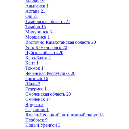
Майкоп
9
Адыгейск
1
Астана
21
Ош
21
Тамбовская область
21
Тамбов
15
Мичуринск
3
Моршанск
1
Восточно-Казахстанская область
20
Усть-Каменогорск
20
Чуйская область
20
Кара-Балта
2
Кант
1
Токмок
1
Чеченская Республика
20
Грозный
16
Шали
2
Гудермес
1
Смоленская область
20
Смоленск
14
Ярцево
2
Сафоново
1
Ямало-Ненецкий автономный округ
18
Ноябрьск
9
Новый Уренгой
3