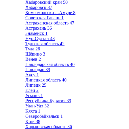
Хабаровский край
50
Хабаровск
37
Комсомольск-на-Амуре
8
Советская Гавань
1
Астраханская область
47
Астрахань
36
Знаменск
1
Нур-Султан
43
Тульская область
42
Тула
26
Щёкино
3
Венев
2
Павлодарская область
40
Павлодар
39
Аксу
1
Липецкая область
40
Липецк
25
Елец
2
Усмань
1
Республика Бурятия
39
Улан-Удэ
32
Кяхта
1
Северобайкальск
1
Київ
38
Харьковская область
36