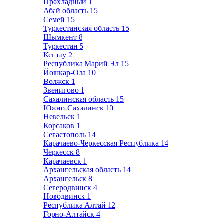
Прохладный
1
Абай область
15
Семей
15
Туркестанская область
15
Шымкент
8
Туркестан
5
Кентау
2
Республика Марий Эл
15
Йошкар-Ола
10
Волжск
1
Звенигово
1
Сахалинская область
15
Южно-Сахалинск
10
Невельск
1
Корсаков
1
Севастополь
14
Карачаево-Черкесская Республика
14
Черкесск
8
Карачаевск
1
Архангельская область
14
Архангельск
8
Северодвинск
4
Новодвинск
1
Республика Алтай
12
Горно-Алтайск
4