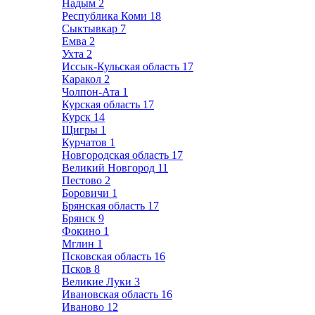
Надым
2
Республика Коми
18
Сыктывкар
7
Емва
2
Ухта
2
Иссык-Кульская область
17
Каракол
2
Чолпон-Ата
1
Курская область
17
Курск
14
Щигры
1
Курчатов
1
Новгородская область
17
Великий Новгород
11
Пестово
2
Боровичи
1
Брянская область
17
Брянск
9
Фокино
1
Мглин
1
Псковская область
16
Псков
8
Великие Луки
3
Ивановская область
16
Иваново
12