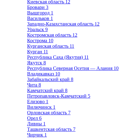
Киевская область
12
Бровари
3
Вышгород
1
Васильков
1
Западно-Казахстанская область
12
Уральск
9
Костромская область
12
Кострома
10
Курганская область
11
Курган
11
Республика Саха (Якутия)
11
Якутск
8
Республика Северная Осетия — Алания
10
Владикавказ
10
Забайкальский край
8
Чита
8
Камчатский край
8
Петропавловск-Камчатский
5
Елизово
1
Вилючинск
1
Орловская область
7
Орел
6
Ливны
1
Ташкентская область
7
Чирчик
1