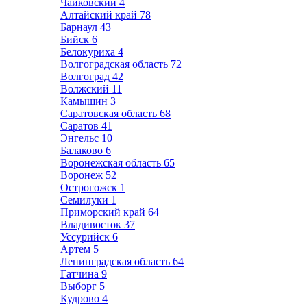
Чайковский
4
Алтайский край
78
Барнаул
43
Бийск
6
Белокуриха
4
Волгоградская область
72
Волгоград
42
Волжский
11
Камышин
3
Саратовская область
68
Саратов
41
Энгельс
10
Балаково
6
Воронежская область
65
Воронеж
52
Острогожск
1
Семилуки
1
Приморский край
64
Владивосток
37
Уссурийск
6
Артем
5
Ленинградская область
64
Гатчина
9
Выборг
5
Кудрово
4