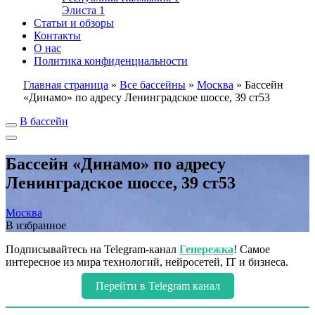
Элиста
1
Статьи и обзоры
Контакты
О нас
Политика конфиденциальности
Главная страница
»
Все бассейны
»
Москва
»
Бассейн
«Динамо» по адресу Ленинградское шоссе, 39 ст53
В бассейн
Бассейн «Динамо» по адресу
Ленинградское шоссе, 39 ст53
Москва
В избранное
Подписывайтесь на Telegram-канал
Генережка
! Самое
интересное из мира технологий, нейросетей, IT и бизнеса.
Перейти в Telegram канал