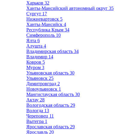
Харьков
32
Ханты-Мансийский автономный округ
35
Сургут
17
Нижневартовск
5
Ханты-Мансийск
4
Республика Крым
34
Симферополь
10
Ялта
6
Алушта
4
Владимирская область
34
Владимир
14
Ковров
5
Муром
3
Ульяновская область
30
Ульяновск
25
Димитровград
2
Новоульяновск
1
Мангистауская область
30
Актау
28
Вологодская область
29
Вологда
13
Череповец
11
Вытегра
1
Ярославская область
29
Ярославль
20