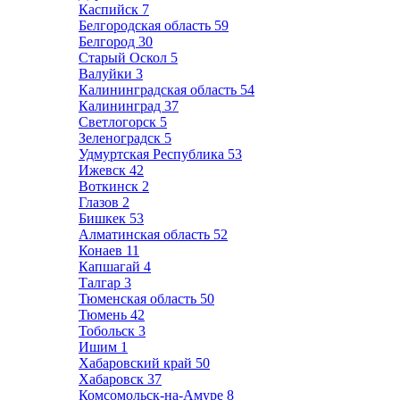
Каспийск
7
Белгородская область
59
Белгород
30
Старый Оскол
5
Валуйки
3
Калининградская область
54
Калининград
37
Светлогорск
5
Зеленоградск
5
Удмуртская Республика
53
Ижевск
42
Воткинск
2
Глазов
2
Бишкек
53
Алматинская область
52
Конаев
11
Капшагай
4
Талгар
3
Тюменская область
50
Тюмень
42
Тобольск
3
Ишим
1
Хабаровский край
50
Хабаровск
37
Комсомольск-на-Амуре
8