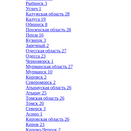
Рыбинск
3
Углич
1
Калужская область
28
Калуга
19
Обнинск
8
Пензенская область
28
Пенза
16
Кузнецк
3
Заречный
2
Одесская область
27
Одесса
23
Черноморск
1
Мурманская область
27
Мурманск
10
Кировск
2
Североморск
2
Атырауская область
26
Атырау
25
Томская область
26
Томск
20
Северск
3
Асино
1
Кировская область
26
Киров
23
Кирово-Чепецк
2