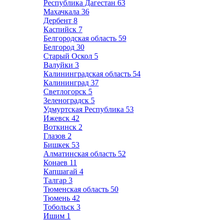
Республика Дагестан
63
Махачкала
36
Дербент
8
Каспийск
7
Белгородская область
59
Белгород
30
Старый Оскол
5
Валуйки
3
Калининградская область
54
Калининград
37
Светлогорск
5
Зеленоградск
5
Удмуртская Республика
53
Ижевск
42
Воткинск
2
Глазов
2
Бишкек
53
Алматинская область
52
Конаев
11
Капшагай
4
Талгар
3
Тюменская область
50
Тюмень
42
Тобольск
3
Ишим
1