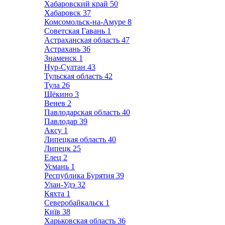
Хабаровский край
50
Хабаровск
37
Комсомольск-на-Амуре
8
Советская Гавань
1
Астраханская область
47
Астрахань
36
Знаменск
1
Нур-Султан
43
Тульская область
42
Тула
26
Щёкино
3
Венев
2
Павлодарская область
40
Павлодар
39
Аксу
1
Липецкая область
40
Липецк
25
Елец
2
Усмань
1
Республика Бурятия
39
Улан-Удэ
32
Кяхта
1
Северобайкальск
1
Київ
38
Харьковская область
36