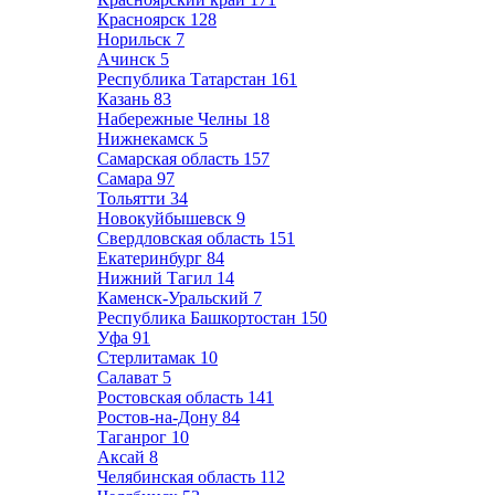
Красноярск
128
Норильск
7
Ачинск
5
Республика Татарстан
161
Казань
83
Набережные Челны
18
Нижнекамск
5
Самарская область
157
Самара
97
Тольятти
34
Новокуйбышевск
9
Свердловская область
151
Екатеринбург
84
Нижний Тагил
14
Каменск-Уральский
7
Республика Башкортостан
150
Уфа
91
Стерлитамак
10
Салават
5
Ростовская область
141
Ростов-на-Дону
84
Таганрог
10
Аксай
8
Челябинская область
112