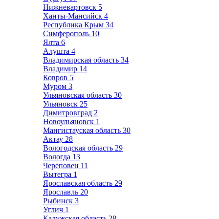
Нижневартовск
5
Ханты-Мансийск
4
Республика Крым
34
Симферополь
10
Ялта
6
Алушта
4
Владимирская область
34
Владимир
14
Ковров
5
Муром
3
Ульяновская область
30
Ульяновск
25
Димитровград
2
Новоульяновск
1
Мангистауская область
30
Актау
28
Вологодская область
29
Вологда
13
Череповец
11
Вытегра
1
Ярославская область
29
Ярославль
20
Рыбинск
3
Углич
1
Калужская область
28