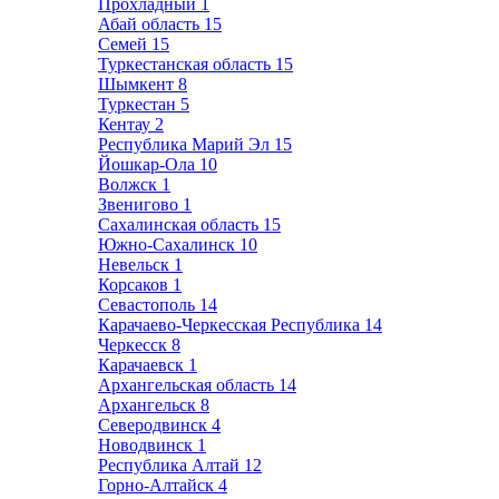
Прохладный
1
Абай область
15
Семей
15
Туркестанская область
15
Шымкент
8
Туркестан
5
Кентау
2
Республика Марий Эл
15
Йошкар-Ола
10
Волжск
1
Звенигово
1
Сахалинская область
15
Южно-Сахалинск
10
Невельск
1
Корсаков
1
Севастополь
14
Карачаево-Черкесская Республика
14
Черкесск
8
Карачаевск
1
Архангельская область
14
Архангельск
8
Северодвинск
4
Новодвинск
1
Республика Алтай
12
Горно-Алтайск
4