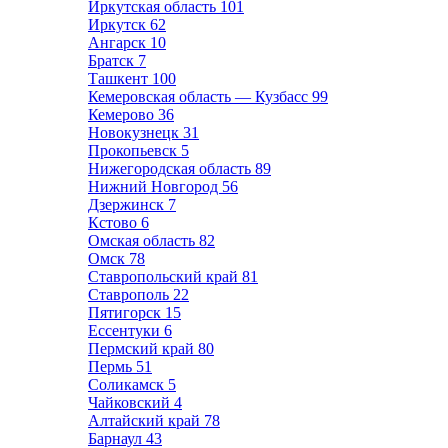
Иркутская область
101
Иркутск
62
Ангарск
10
Братск
7
Ташкент
100
Кемеровская область — Кузбасс
99
Кемерово
36
Новокузнецк
31
Прокопьевск
5
Нижегородская область
89
Нижний Новгород
56
Дзержинск
7
Кстово
6
Омская область
82
Омск
78
Ставропольский край
81
Ставрополь
22
Пятигорск
15
Ессентуки
6
Пермский край
80
Пермь
51
Соликамск
5
Чайковский
4
Алтайский край
78
Барнаул
43