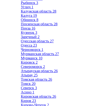
Рыбинск
3
Углич
1
Калужская область
28
Калуга
19
Обнинск
8
Пензенская область
28
Пенза
16
Кузнецк
3
Заречный
2
Одесская область
27
Одесса
23
Черноморск
1
Мурманская область
27
Мурманск
10
Кировск
2
Североморск
2
Атырауская область
26
Атырау
25
Томская область
26
Томск
20
Северск
3
Асино
1
Кировская область
26
Киров
23
Кирово-Чепецк
2