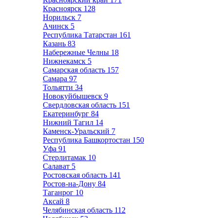
Красноярск
128
Норильск
7
Ачинск
5
Республика Татарстан
161
Казань
83
Набережные Челны
18
Нижнекамск
5
Самарская область
157
Самара
97
Тольятти
34
Новокуйбышевск
9
Свердловская область
151
Екатеринбург
84
Нижний Тагил
14
Каменск-Уральский
7
Республика Башкортостан
150
Уфа
91
Стерлитамак
10
Салават
5
Ростовская область
141
Ростов-на-Дону
84
Таганрог
10
Аксай
8
Челябинская область
112