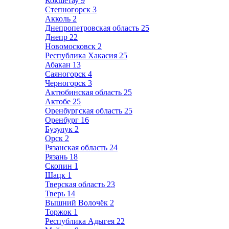
Кокшетау
9
Степногорск
3
Акколь
2
Днепропетровская область
25
Днепр
22
Новомосковск
2
Республика Хакасия
25
Абакан
13
Саяногорск
4
Черногорск
3
Актюбинская область
25
Актобе
25
Оренбургская область
25
Оренбург
16
Бузулук
2
Орск
2
Рязанская область
24
Рязань
18
Скопин
1
Шацк
1
Тверская область
23
Тверь
14
Вышний Волочёк
2
Торжок
1
Республика Адыгея
22