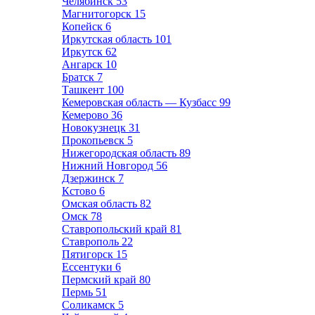
Челябинск
53
Магнитогорск
15
Копейск
6
Иркутская область
101
Иркутск
62
Ангарск
10
Братск
7
Ташкент
100
Кемеровская область — Кузбасс
99
Кемерово
36
Новокузнецк
31
Прокопьевск
5
Нижегородская область
89
Нижний Новгород
56
Дзержинск
7
Кстово
6
Омская область
82
Омск
78
Ставропольский край
81
Ставрополь
22
Пятигорск
15
Ессентуки
6
Пермский край
80
Пермь
51
Соликамск
5