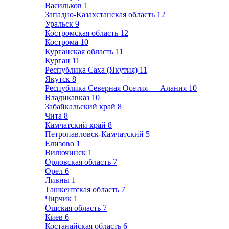
Васильков
1
Западно-Казахстанская область
12
Уральск
9
Костромская область
12
Кострома
10
Курганская область
11
Курган
11
Республика Саха (Якутия)
11
Якутск
8
Республика Северная Осетия — Алания
10
Владикавказ
10
Забайкальский край
8
Чита
8
Камчатский край
8
Петропавловск-Камчатский
5
Елизово
1
Вилючинск
1
Орловская область
7
Орел
6
Ливны
1
Ташкентская область
7
Чирчик
1
Ошская область
7
Киев
6
Костанайская область
6