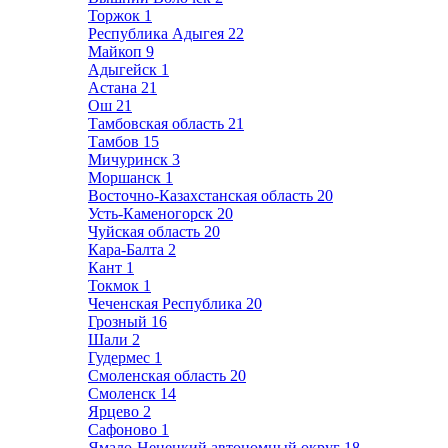
Торжок
1
Республика Адыгея
22
Майкоп
9
Адыгейск
1
Астана
21
Ош
21
Тамбовская область
21
Тамбов
15
Мичуринск
3
Моршанск
1
Восточно-Казахстанская область
20
Усть-Каменогорск
20
Чуйская область
20
Кара-Балта
2
Кант
1
Токмок
1
Чеченская Республика
20
Грозный
16
Шали
2
Гудермес
1
Смоленская область
20
Смоленск
14
Ярцево
2
Сафоново
1
Ямало-Ненецкий автономный округ
18