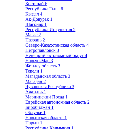
Костанай
6
Республика Тыва
6
Кызыл
4
Ак-Довурак
1
Шагонар
1
Республика Ингушетия
5
Магас
2
Назрань
2
Северо-Казахстанская область
4
Петропавловск
3
Ненецкий автономный округ
4
Нарьян-Мар
3
Жетысу область
3
Текели
1
Магаданская область
3
Магадан
2
Чувашская Республика
3
Алатырь
1
Мариинский Посад
1
Еврейская автономная область
2
Биробиджан
1
Облучье
1
Нарынская область
1
Нарын
1
Республика Калмыкия
1