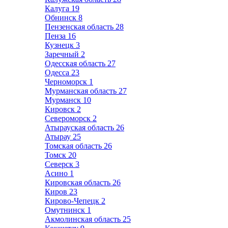
Калуга
19
Обнинск
8
Пензенская область
28
Пенза
16
Кузнецк
3
Заречный
2
Одесская область
27
Одесса
23
Черноморск
1
Мурманская область
27
Мурманск
10
Кировск
2
Североморск
2
Атырауская область
26
Атырау
25
Томская область
26
Томск
20
Северск
3
Асино
1
Кировская область
26
Киров
23
Кирово-Чепецк
2
Омутнинск
1
Акмолинская область
25