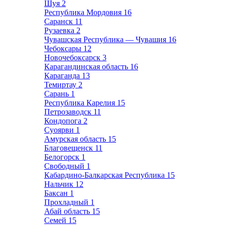
Шуя
2
Республика Мордовия
16
Саранск
11
Рузаевка
2
Чувашская Республика — Чувашия
16
Чебоксары
12
Новочебоксарск
3
Карагандинская область
16
Караганда
13
Темиртау
2
Сарань
1
Республика Карелия
15
Петрозаводск
11
Кондопога
2
Суоярви
1
Амурская область
15
Благовещенск
11
Белогорск
1
Свободный
1
Кабардино-Балкарская Республика
15
Нальчик
12
Баксан
1
Прохладный
1
Абай область
15
Семей
15