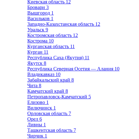
Киевская область
12
Бровари
3
Вышгород
1
Васильков
1
Западно-Казахстанская область
12
Уральск
9
Костромская область
12
Кострома
10
Курганская область
11
Курган
11
Республика Саха (Якутия)
11
Якутск
8
Республика Северная Осетия — Алания
10
Владикавказ
10
Забайкальский край
8
Чита
8
Камчатский край
8
Петропавловск-Камчатский
5
Елизово
1
Вилючинск
1
Орловская область
7
Орел
6
Ливны
1
Ташкентская область
7
Чирчик
1