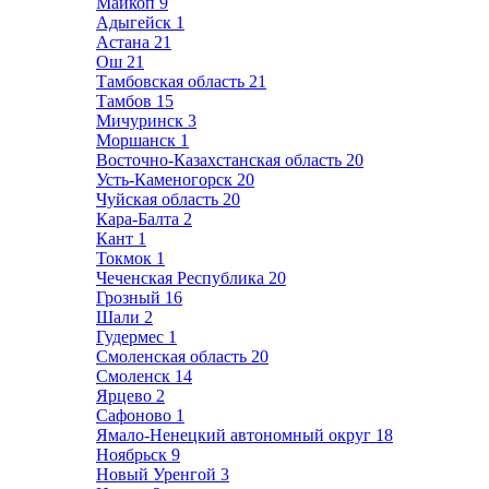
Майкоп
9
Адыгейск
1
Астана
21
Ош
21
Тамбовская область
21
Тамбов
15
Мичуринск
3
Моршанск
1
Восточно-Казахстанская область
20
Усть-Каменогорск
20
Чуйская область
20
Кара-Балта
2
Кант
1
Токмок
1
Чеченская Республика
20
Грозный
16
Шали
2
Гудермес
1
Смоленская область
20
Смоленск
14
Ярцево
2
Сафоново
1
Ямало-Ненецкий автономный округ
18
Ноябрьск
9
Новый Уренгой
3