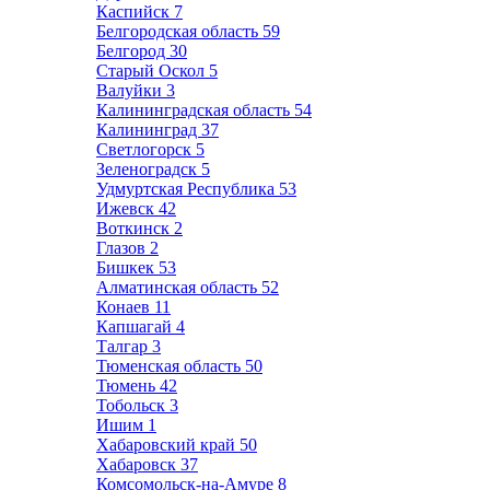
Каспийск
7
Белгородская область
59
Белгород
30
Старый Оскол
5
Валуйки
3
Калининградская область
54
Калининград
37
Светлогорск
5
Зеленоградск
5
Удмуртская Республика
53
Ижевск
42
Воткинск
2
Глазов
2
Бишкек
53
Алматинская область
52
Конаев
11
Капшагай
4
Талгар
3
Тюменская область
50
Тюмень
42
Тобольск
3
Ишим
1
Хабаровский край
50
Хабаровск
37
Комсомольск-на-Амуре
8