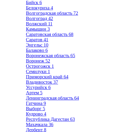
Бийск
6
Белокуриха
4
Волгоградская область
72
Волгоград
42
Волжский
11
Камышин
3
Саратовская область
68
Саратов
41
Энгельс
10
Балаково
6
Воронежская область
65
Воронеж
52
Острогожск
1
Семилуки
1
Приморский край
64
Владивосток
37
Уссурийск
6
Артем
5
Ленинградская область
64
Гатчина
9
Выборг
5
Кудрово
4
Республика Дагестан
63
Махачкала
36
Дербент
8