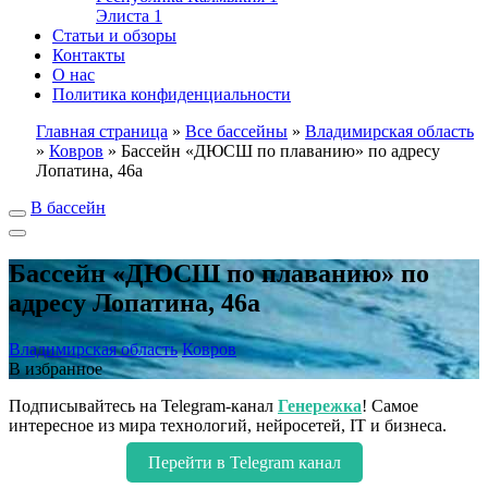
Элиста
1
Статьи и обзоры
Контакты
О нас
Политика конфиденциальности
Главная страница
»
Все бассейны
»
Владимирская область
»
Ковров
»
Бассейн «ДЮСШ по плаванию» по адресу
Лопатина, 46а
В бассейн
Бассейн «ДЮСШ по плаванию» по
адресу Лопатина, 46а
Владимирская область
Ковров
В избранное
Подписывайтесь на Telegram-канал
Генережка
! Самое
интересное из мира технологий, нейросетей, IT и бизнеса.
Перейти в Telegram канал