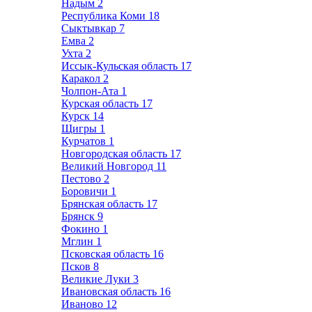
Надым
2
Республика Коми
18
Сыктывкар
7
Емва
2
Ухта
2
Иссык-Кульская область
17
Каракол
2
Чолпон-Ата
1
Курская область
17
Курск
14
Щигры
1
Курчатов
1
Новгородская область
17
Великий Новгород
11
Пестово
2
Боровичи
1
Брянская область
17
Брянск
9
Фокино
1
Мглин
1
Псковская область
16
Псков
8
Великие Луки
3
Ивановская область
16
Иваново
12