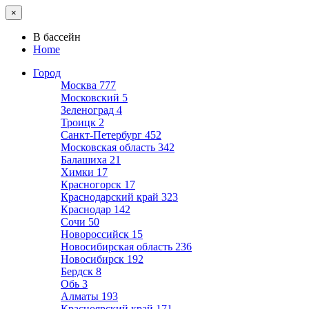
×
В бассейн
Home
Город
Москва
777
Московский
5
Зеленоград
4
Троицк
2
Санкт-Петербург
452
Московская область
342
Балашиха
21
Химки
17
Красногорск
17
Краснодарский край
323
Краснодар
142
Сочи
50
Новороссийск
15
Новосибирская область
236
Новосибирск
192
Бердск
8
Обь
3
Алматы
193
Красноярский край
171