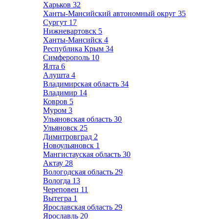
Харьков
32
Ханты-Мансийский автономный округ
35
Сургут
17
Нижневартовск
5
Ханты-Мансийск
4
Республика Крым
34
Симферополь
10
Ялта
6
Алушта
4
Владимирская область
34
Владимир
14
Ковров
5
Муром
3
Ульяновская область
30
Ульяновск
25
Димитровград
2
Новоульяновск
1
Мангистауская область
30
Актау
28
Вологодская область
29
Вологда
13
Череповец
11
Вытегра
1
Ярославская область
29
Ярославль
20