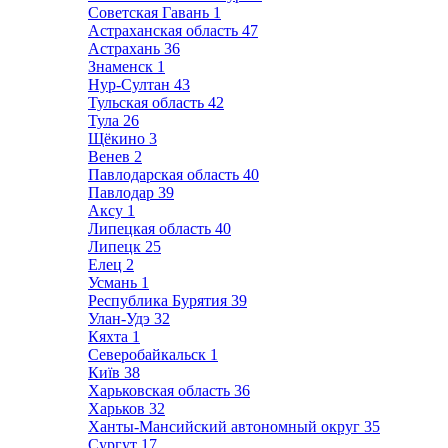
Советская Гавань
1
Астраханская область
47
Астрахань
36
Знаменск
1
Нур-Султан
43
Тульская область
42
Тула
26
Щёкино
3
Венев
2
Павлодарская область
40
Павлодар
39
Аксу
1
Липецкая область
40
Липецк
25
Елец
2
Усмань
1
Республика Бурятия
39
Улан-Удэ
32
Кяхта
1
Северобайкальск
1
Київ
38
Харьковская область
36
Харьков
32
Ханты-Мансийский автономный округ
35
Сургут
17