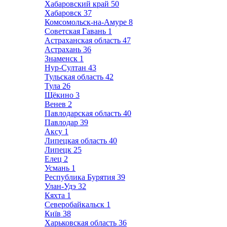
Хабаровский край
50
Хабаровск
37
Комсомольск-на-Амуре
8
Советская Гавань
1
Астраханская область
47
Астрахань
36
Знаменск
1
Нур-Султан
43
Тульская область
42
Тула
26
Щёкино
3
Венев
2
Павлодарская область
40
Павлодар
39
Аксу
1
Липецкая область
40
Липецк
25
Елец
2
Усмань
1
Республика Бурятия
39
Улан-Удэ
32
Кяхта
1
Северобайкальск
1
Київ
38
Харьковская область
36