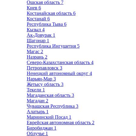
Ошская область
7
Киев
6
Костанайская область
6
Костанай
6
Республика Тыва
6
Кызыл
4
Ак-Довурак
1
Шагонар
1
Республика Ингушетия
5
Магас
2
Назрань
2
Северо-Казахстанская область
4
Петропавловск
3
Ненецкий автономный округ
4
Нарьян-Мар
3
Жетысу область
3
Текели
1
Магаданская область
3
Магадан
2
Чувашская Республика
3
Алатырь
1
Мариинский Посад
1
Еврейская автономная область
2
Биробиджан
1
Облучье
1