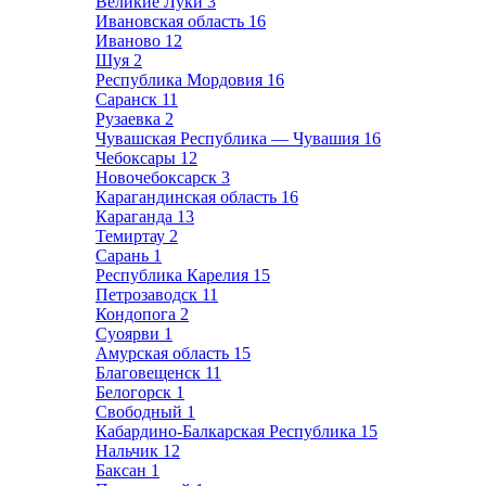
Великие Луки
3
Ивановская область
16
Иваново
12
Шуя
2
Республика Мордовия
16
Саранск
11
Рузаевка
2
Чувашская Республика — Чувашия
16
Чебоксары
12
Новочебоксарск
3
Карагандинская область
16
Караганда
13
Темиртау
2
Сарань
1
Республика Карелия
15
Петрозаводск
11
Кондопога
2
Суоярви
1
Амурская область
15
Благовещенск
11
Белогорск
1
Свободный
1
Кабардино-Балкарская Республика
15
Нальчик
12
Баксан
1