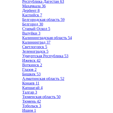
Республика Дагестан
63
Махачкала
36
Дербент
8
Каспийск
7
Белгородская область
59
Белгород
30
Старый Оскол
5
Валуйки
3
Калининградская область
54
Калининград
37
Светлогорск
5
Зеленоградск
5
Удмуртская Республика
53
Ижевск
42
Воткинск
2
Глазов
2
Бишкек
53
Алматинская область
52
Конаев
11
Капшагай
4
Талгар
3
Тюменская область
50
Тюмень
42
Тобольск
3
Ишим
1