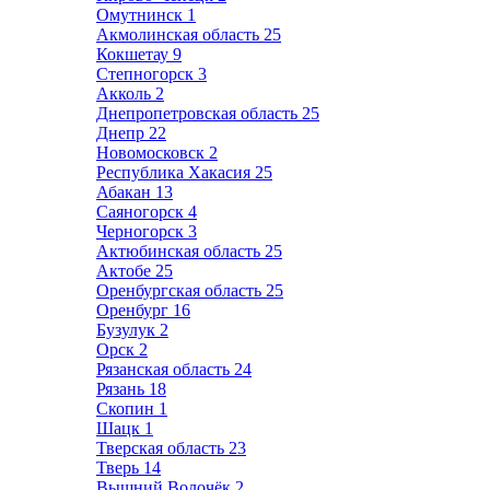
Омутнинск
1
Акмолинская область
25
Кокшетау
9
Степногорск
3
Акколь
2
Днепропетровская область
25
Днепр
22
Новомосковск
2
Республика Хакасия
25
Абакан
13
Саяногорск
4
Черногорск
3
Актюбинская область
25
Актобе
25
Оренбургская область
25
Оренбург
16
Бузулук
2
Орск
2
Рязанская область
24
Рязань
18
Скопин
1
Шацк
1
Тверская область
23
Тверь
14
Вышний Волочёк
2