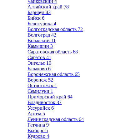
Чайковский
4
Алтайский край
78
Барнаул
43
Бийск
6
Белокуриха
4
Волгоградская область
72
Волгоград
42
Волжский
11
Камышин
3
Саратовская область
68
Саратов
41
Энгельс
10
Балаково
6
Воронежская область
65
Воронеж
52
Острогожск
1
Семилуки
1
Приморский край
64
Владивосток
37
Уссурийск
6
Артем
5
Ленинградская область
64
Гатчина
9
Выборг
5
Кудрово
4