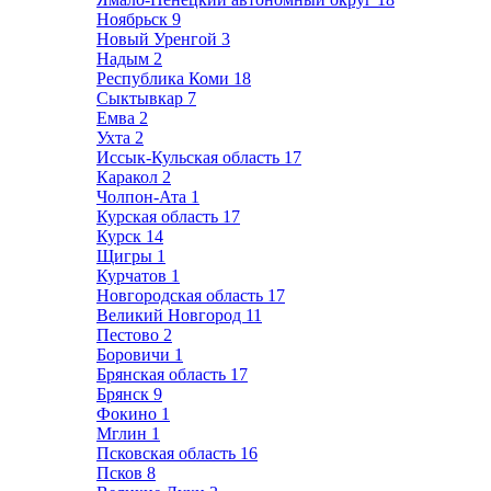
Ноябрьск
9
Новый Уренгой
3
Надым
2
Республика Коми
18
Сыктывкар
7
Емва
2
Ухта
2
Иссык-Кульская область
17
Каракол
2
Чолпон-Ата
1
Курская область
17
Курск
14
Щигры
1
Курчатов
1
Новгородская область
17
Великий Новгород
11
Пестово
2
Боровичи
1
Брянская область
17
Брянск
9
Фокино
1
Мглин
1
Псковская область
16
Псков
8