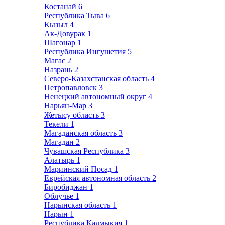
Костанай
6
Республика Тыва
6
Кызыл
4
Ак-Довурак
1
Шагонар
1
Республика Ингушетия
5
Магас
2
Назрань
2
Северо-Казахстанская область
4
Петропавловск
3
Ненецкий автономный округ
4
Нарьян-Мар
3
Жетысу область
3
Текели
1
Магаданская область
3
Магадан
2
Чувашская Республика
3
Алатырь
1
Мариинский Посад
1
Еврейская автономная область
2
Биробиджан
1
Облучье
1
Нарынская область
1
Нарын
1
Республика Калмыкия
1