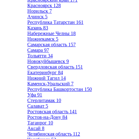
Красноярск
128
Норильск
7
Ачинск
5
Республика Татарстан
161
Казань
83
Набережные Челны
18
Нижнекамск
5
Самарская область
157
Самара
97
Тольятти
34
Новокуйбышевск
9
Свердловская область
151
Екатеринбург
84
Нижний Тагил
14
Каменск-Уральский
7
Республика Башкортостан
150
Уфа
91
Стерлитамак
10
Салават
5
Ростовская область
141
Ростов-на-Дону
84
Таганрог
10
Аксай
8
Челябинская область
112