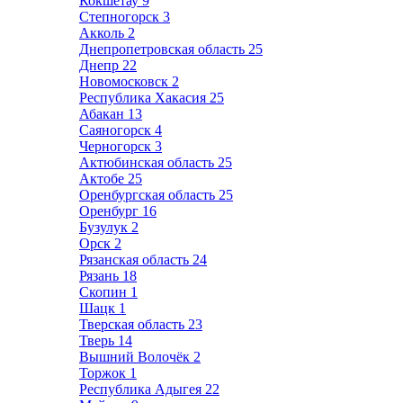
Кокшетау
9
Степногорск
3
Акколь
2
Днепропетровская область
25
Днепр
22
Новомосковск
2
Республика Хакасия
25
Абакан
13
Саяногорск
4
Черногорск
3
Актюбинская область
25
Актобе
25
Оренбургская область
25
Оренбург
16
Бузулук
2
Орск
2
Рязанская область
24
Рязань
18
Скопин
1
Шацк
1
Тверская область
23
Тверь
14
Вышний Волочёк
2
Торжок
1
Республика Адыгея
22