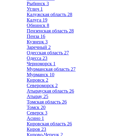
Рыбинск
3
Углич
1
Калужская область
28
Калуга
19
Обнинск
8
Пензенская область
28
Пенза
16
Кузнецк
3
Заречный
2
Одесская область
27
Одесса
23
Черноморск
1
Мурманская область
27
Мурманск
10
Кировск
2
Североморск
2
Атырауская область
26
Атырау
25
Томская область
26
Томск
20
Северск
3
Асино
1
Кировская область
26
Киров
23
Кирово-Чепецк
2