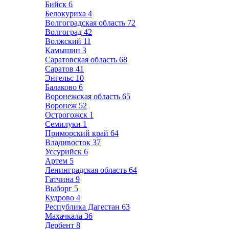
Бийск
6
Белокуриха
4
Волгоградская область
72
Волгоград
42
Волжский
11
Камышин
3
Саратовская область
68
Саратов
41
Энгельс
10
Балаково
6
Воронежская область
65
Воронеж
52
Острогожск
1
Семилуки
1
Приморский край
64
Владивосток
37
Уссурийск
6
Артем
5
Ленинградская область
64
Гатчина
9
Выборг
5
Кудрово
4
Республика Дагестан
63
Махачкала
36
Дербент
8