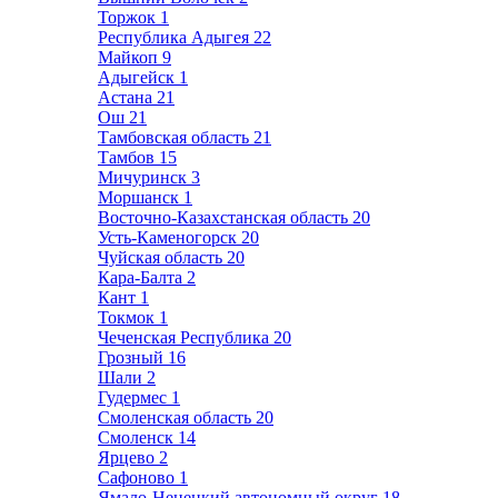
Торжок
1
Республика Адыгея
22
Майкоп
9
Адыгейск
1
Астана
21
Ош
21
Тамбовская область
21
Тамбов
15
Мичуринск
3
Моршанск
1
Восточно-Казахстанская область
20
Усть-Каменогорск
20
Чуйская область
20
Кара-Балта
2
Кант
1
Токмок
1
Чеченская Республика
20
Грозный
16
Шали
2
Гудермес
1
Смоленская область
20
Смоленск
14
Ярцево
2
Сафоново
1
Ямало-Ненецкий автономный округ
18