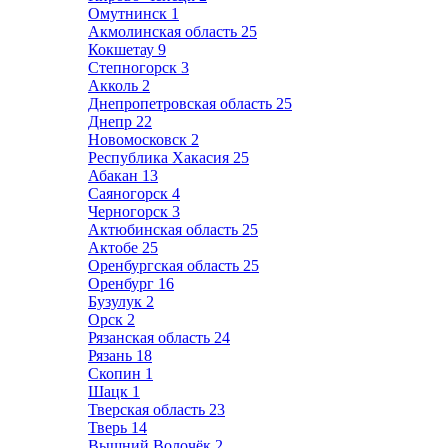
Омутнинск
1
Акмолинская область
25
Кокшетау
9
Степногорск
3
Акколь
2
Днепропетровская область
25
Днепр
22
Новомосковск
2
Республика Хакасия
25
Абакан
13
Саяногорск
4
Черногорск
3
Актюбинская область
25
Актобе
25
Оренбургская область
25
Оренбург
16
Бузулук
2
Орск
2
Рязанская область
24
Рязань
18
Скопин
1
Шацк
1
Тверская область
23
Тверь
14
Вышний Волочёк
2