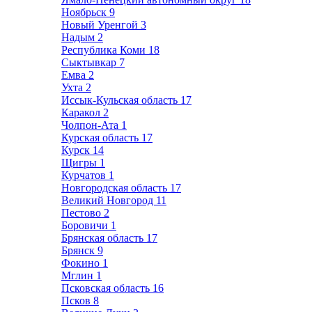
Ноябрьск
9
Новый Уренгой
3
Надым
2
Республика Коми
18
Сыктывкар
7
Емва
2
Ухта
2
Иссык-Кульская область
17
Каракол
2
Чолпон-Ата
1
Курская область
17
Курск
14
Щигры
1
Курчатов
1
Новгородская область
17
Великий Новгород
11
Пестово
2
Боровичи
1
Брянская область
17
Брянск
9
Фокино
1
Мглин
1
Псковская область
16
Псков
8