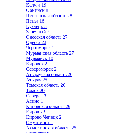
Калуга
19
Обнинск
8
Пензенская область
28
Пенза
16
Кузнецк
3
Заречный
2
Одесская область
27
Одесса
23
Черноморск
1
Мурманская область
27
Мурманск
10
Кировск
2
Североморск
2
Атырауская область
26
Атырау
25
Томская область
26
Томск
20
Северск
3
Асино
1
Кировская область
26
Киров
23
Кирово-Чепецк
2
Омутнинск
1
Акмолинская область
25