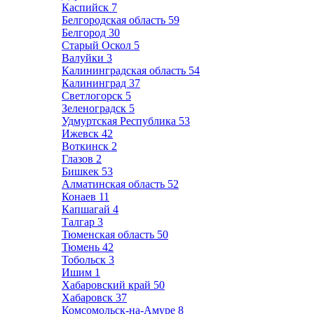
Каспийск
7
Белгородская область
59
Белгород
30
Старый Оскол
5
Валуйки
3
Калининградская область
54
Калининград
37
Светлогорск
5
Зеленоградск
5
Удмуртская Республика
53
Ижевск
42
Воткинск
2
Глазов
2
Бишкек
53
Алматинская область
52
Конаев
11
Капшагай
4
Талгар
3
Тюменская область
50
Тюмень
42
Тобольск
3
Ишим
1
Хабаровский край
50
Хабаровск
37
Комсомольск-на-Амуре
8