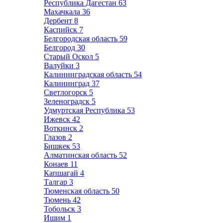
Республика Дагестан
63
Махачкала
36
Дербент
8
Каспийск
7
Белгородская область
59
Белгород
30
Старый Оскол
5
Валуйки
3
Калининградская область
54
Калининград
37
Светлогорск
5
Зеленоградск
5
Удмуртская Республика
53
Ижевск
42
Воткинск
2
Глазов
2
Бишкек
53
Алматинская область
52
Конаев
11
Капшагай
4
Талгар
3
Тюменская область
50
Тюмень
42
Тобольск
3
Ишим
1