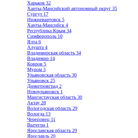
Харьков
32
Ханты-Мансийский автономный округ
35
Сургут
17
Нижневартовск
5
Ханты-Мансийск
4
Республика Крым
34
Симферополь
10
Ялта
6
Алушта
4
Владимирская область
34
Владимир
14
Ковров
5
Муром
3
Ульяновская область
30
Ульяновск
25
Димитровград
2
Новоульяновск
1
Мангистауская область
30
Актау
28
Вологодская область
29
Вологда
13
Череповец
11
Вытегра
1
Ярославская область
29
Ярославль
20