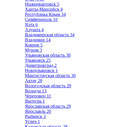
Нижневартовск
5
Ханты-Мансийск
4
Республика Крым
34
Симферополь
10
Ялта
6
Алушта
4
Владимирская область
34
Владимир
14
Ковров
5
Муром
3
Ульяновская область
30
Ульяновск
25
Димитровград
2
Новоульяновск
1
Мангистауская область
30
Актау
28
Вологодская область
29
Вологда
13
Череповец
11
Вытегра
1
Ярославская область
29
Ярославль
20
Рыбинск
3
Углич
1
Калужская область
28