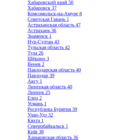
Хабаровский край
50
Хабаровск
37
Комсомольск-на-Амуре
8
Советская Гавань
1
Астраханская область
47
Астрахань
36
Знаменск
1
Нур-Султан
43
Тульская область
42
Тула
26
Щёкино
3
Венев
2
Павлодарская область
40
Павлодар
39
Аксу
1
Липецкая область
40
Липецк
25
Елец
2
Усмань
1
Республика Бурятия
39
Улан-Удэ
32
Кяхта
1
Северобайкальск
1
Київ
38
Харьковская область
36