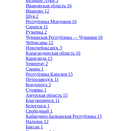
Великие Луки
3
Ивановская область
16
Иваново
12
Шуя
2
Республика Мордовия
16
Саранск
11
Рузаевка
2
Чувашская Республика — Чувашия
16
Чебоксары
12
Новочебоксарск
3
Карагандинская область
16
Караганда
13
Темиртау
2
Сарань
1
Республика Карелия
15
Петрозаводск
11
Кондопога
2
Суоярви
1
Амурская область
15
Благовещенск
11
Белогорск
1
Свободный
1
Кабардино-Балкарская Республика
15
Нальчик
12
Баксан
1