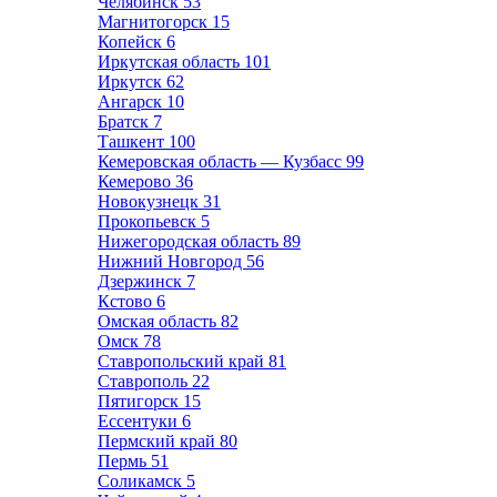
Челябинск
53
Магнитогорск
15
Копейск
6
Иркутская область
101
Иркутск
62
Ангарск
10
Братск
7
Ташкент
100
Кемеровская область — Кузбасс
99
Кемерово
36
Новокузнецк
31
Прокопьевск
5
Нижегородская область
89
Нижний Новгород
56
Дзержинск
7
Кстово
6
Омская область
82
Омск
78
Ставропольский край
81
Ставрополь
22
Пятигорск
15
Ессентуки
6
Пермский край
80
Пермь
51
Соликамск
5