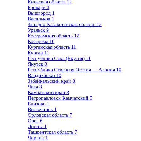
Киевская область
12
Бровари
3
Вышгород
1
Васильков
1
Западно-Казахстанская область
12
Уральск
9
Костромская область
12
Кострома
10
Курганская область
11
Курган
11
Республика Саха (Якутия)
11
Якутск
8
Республика Северная Осетия — Алания
10
Владикавказ
10
Забайкальский край
8
Чита
8
Камчатский край
8
Петропавловск-Камчатский
5
Елизово
1
Вилючинск
1
Орловская область
7
Орел
6
Ливны
1
Ташкентская область
7
Чирчик
1