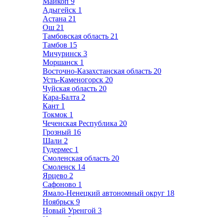
Майкоп
9
Адыгейск
1
Астана
21
Ош
21
Тамбовская область
21
Тамбов
15
Мичуринск
3
Моршанск
1
Восточно-Казахстанская область
20
Усть-Каменогорск
20
Чуйская область
20
Кара-Балта
2
Кант
1
Токмок
1
Чеченская Республика
20
Грозный
16
Шали
2
Гудермес
1
Смоленская область
20
Смоленск
14
Ярцево
2
Сафоново
1
Ямало-Ненецкий автономный округ
18
Ноябрьск
9
Новый Уренгой
3