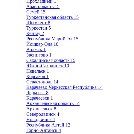
Прохладный
1
Абай область
15
Семей
15
Туркестанская область
15
Шымкент
8
Туркестан
5
Кентау
2
Республика Марий Эл
15
Йошкар-Ола
10
Волжск
1
Звенигово
1
Сахалинская область
15
Южно-Сахалинск
10
Невельск
1
Корсаков
1
Севастополь
14
Карачаево-Черкесская Республика
14
Черкесск
8
Карачаевск
1
Архангельская область
14
Архангельск
8
Северодвинск
4
Новодвинск
1
Республика Алтай
12
Горно-Алтайск
4