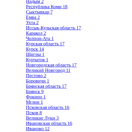
Надым
2
Республика Коми
18
Сыктывкар
7
Емва
2
Ухта
2
Иссык-Кульская область
17
Каракол
2
Чолпон-Ата
1
Курская область
17
Курск
14
Щигры
1
Курчатов
1
Новгородская область
17
Великий Новгород
11
Пестово
2
Боровичи
1
Брянская область
17
Брянск
9
Фокино
1
Мглин
1
Псковская область
16
Псков
8
Великие Луки
3
Ивановская область
16
Иваново
12