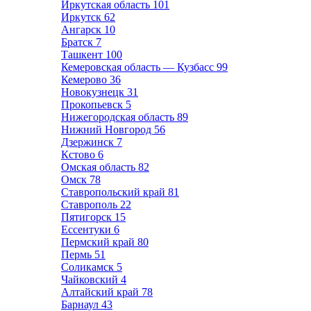
Иркутская область
101
Иркутск
62
Ангарск
10
Братск
7
Ташкент
100
Кемеровская область — Кузбасс
99
Кемерово
36
Новокузнецк
31
Прокопьевск
5
Нижегородская область
89
Нижний Новгород
56
Дзержинск
7
Кстово
6
Омская область
82
Омск
78
Ставропольский край
81
Ставрополь
22
Пятигорск
15
Ессентуки
6
Пермский край
80
Пермь
51
Соликамск
5
Чайковский
4
Алтайский край
78
Барнаул
43