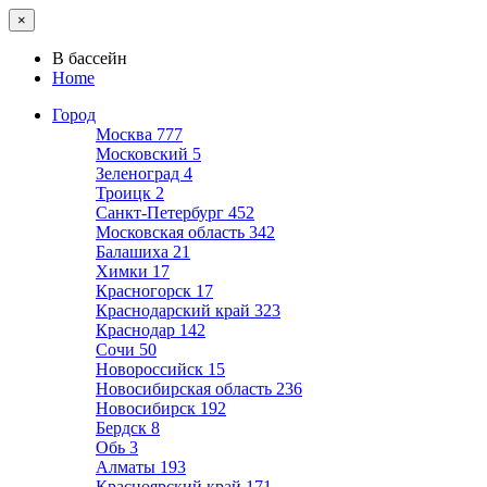
×
В бассейн
Home
Город
Москва
777
Московский
5
Зеленоград
4
Троицк
2
Санкт-Петербург
452
Московская область
342
Балашиха
21
Химки
17
Красногорск
17
Краснодарский край
323
Краснодар
142
Сочи
50
Новороссийск
15
Новосибирская область
236
Новосибирск
192
Бердск
8
Обь
3
Алматы
193
Красноярский край
171