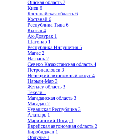
Ошская область
7
Киев
6
Костанайская область
6
Костанай
6
Республика Тыва
6
Кызыл
4
Ак-Довурак
1
Шагонар
1
Республика Ингушетия
5
Магас
2
Назрань
2
Северо-Казахстанская область
4
Петропавловск
3
Ненецкий автономный округ
4
Нарьян-Мар
3
Жетысу область
3
Текели
1
Магаданская область
3
Магадан
2
Чувашская Республика
3
Алатырь
1
Мариинский Посад
1
Еврейская автономная область
2
Биробиджан
1
Облучье
1