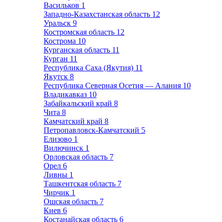
Васильков
1
Западно-Казахстанская область
12
Уральск
9
Костромская область
12
Кострома
10
Курганская область
11
Курган
11
Республика Саха (Якутия)
11
Якутск
8
Республика Северная Осетия — Алания
10
Владикавказ
10
Забайкальский край
8
Чита
8
Камчатский край
8
Петропавловск-Камчатский
5
Елизово
1
Вилючинск
1
Орловская область
7
Орел
6
Ливны
1
Ташкентская область
7
Чирчик
1
Ошская область
7
Киев
6
Костанайская область
6