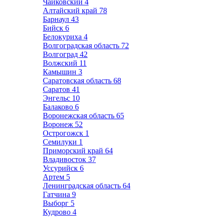
Чайковский
4
Алтайский край
78
Барнаул
43
Бийск
6
Белокуриха
4
Волгоградская область
72
Волгоград
42
Волжский
11
Камышин
3
Саратовская область
68
Саратов
41
Энгельс
10
Балаково
6
Воронежская область
65
Воронеж
52
Острогожск
1
Семилуки
1
Приморский край
64
Владивосток
37
Уссурийск
6
Артем
5
Ленинградская область
64
Гатчина
9
Выборг
5
Кудрово
4