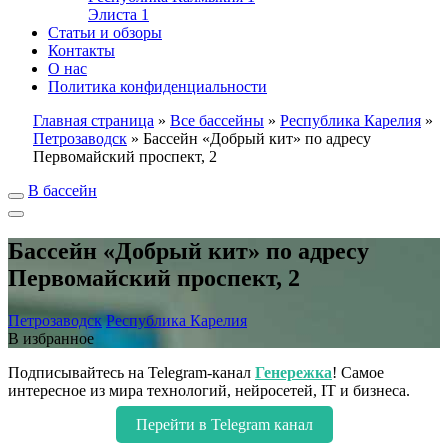
Элиста
1
Статьи и обзоры
Контакты
О нас
Политика конфиденциальности
Главная страница
»
Все бассейны
»
Республика Карелия
»
Петрозаводск
»
Бассейн «Добрый кит» по адресу
Первомайский проспект, 2
В бассейн
Бассейн «Добрый кит» по адресу
Первомайский проспект, 2
Петрозаводск
Республика Карелия
В избранное
Подписывайтесь на Telegram-канал
Генережка
! Самое
интересное из мира технологий, нейросетей, IT и бизнеса.
Перейти в Telegram канал