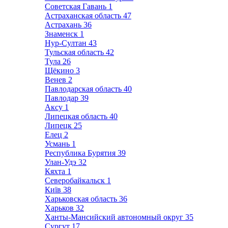
Советская Гавань
1
Астраханская область
47
Астрахань
36
Знаменск
1
Нур-Султан
43
Тульская область
42
Тула
26
Щёкино
3
Венев
2
Павлодарская область
40
Павлодар
39
Аксу
1
Липецкая область
40
Липецк
25
Елец
2
Усмань
1
Республика Бурятия
39
Улан-Удэ
32
Кяхта
1
Северобайкальск
1
Київ
38
Харьковская область
36
Харьков
32
Ханты-Мансийский автономный округ
35
Сургут
17