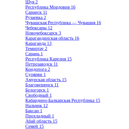
Шуя
2
Республика Мордовия
16
Саранск
11
Рузаевка
2
Чувашская Республика — Чувашия
16
Чебоксары
12
Новочебоксарск
3
Карагандинская область
16
Караганда
13
Темиртау
2
Сарань
1
Республика Карелия
15
Петрозаводск
11
Кондопога
2
Суоярви
1
Амурская область
15
Благовещенск
11
Белогорск
1
Свободный
1
Кабардино-Балкарская Республика
15
Нальчик
12
Баксан
1
Прохладный
1
Абай область
15
Семей
15