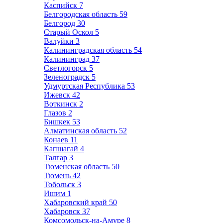
Каспийск
7
Белгородская область
59
Белгород
30
Старый Оскол
5
Валуйки
3
Калининградская область
54
Калининград
37
Светлогорск
5
Зеленоградск
5
Удмуртская Республика
53
Ижевск
42
Воткинск
2
Глазов
2
Бишкек
53
Алматинская область
52
Конаев
11
Капшагай
4
Талгар
3
Тюменская область
50
Тюмень
42
Тобольск
3
Ишим
1
Хабаровский край
50
Хабаровск
37
Комсомольск-на-Амуре
8