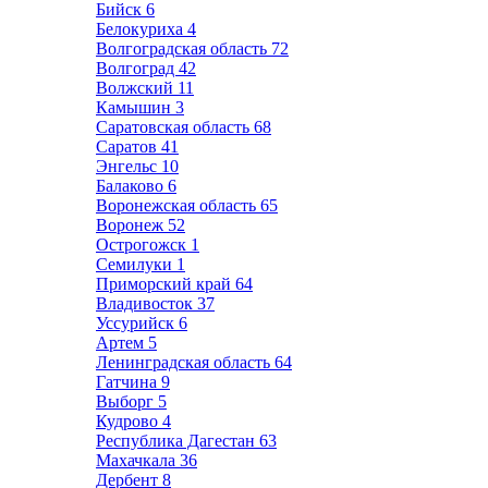
Бийск
6
Белокуриха
4
Волгоградская область
72
Волгоград
42
Волжский
11
Камышин
3
Саратовская область
68
Саратов
41
Энгельс
10
Балаково
6
Воронежская область
65
Воронеж
52
Острогожск
1
Семилуки
1
Приморский край
64
Владивосток
37
Уссурийск
6
Артем
5
Ленинградская область
64
Гатчина
9
Выборг
5
Кудрово
4
Республика Дагестан
63
Махачкала
36
Дербент
8