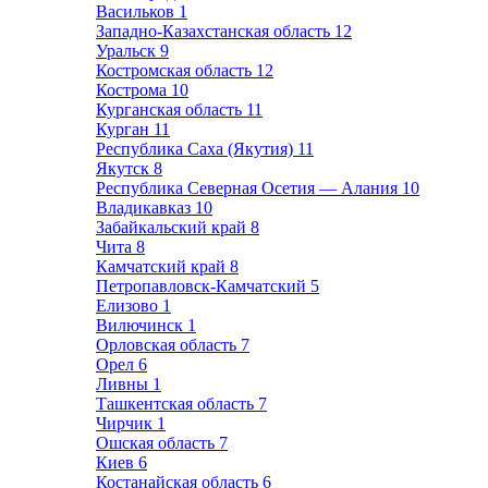
Васильков
1
Западно-Казахстанская область
12
Уральск
9
Костромская область
12
Кострома
10
Курганская область
11
Курган
11
Республика Саха (Якутия)
11
Якутск
8
Республика Северная Осетия — Алания
10
Владикавказ
10
Забайкальский край
8
Чита
8
Камчатский край
8
Петропавловск-Камчатский
5
Елизово
1
Вилючинск
1
Орловская область
7
Орел
6
Ливны
1
Ташкентская область
7
Чирчик
1
Ошская область
7
Киев
6
Костанайская область
6