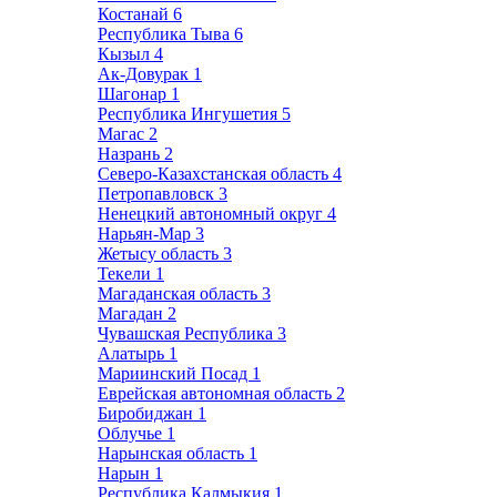
Костанай
6
Республика Тыва
6
Кызыл
4
Ак-Довурак
1
Шагонар
1
Республика Ингушетия
5
Магас
2
Назрань
2
Северо-Казахстанская область
4
Петропавловск
3
Ненецкий автономный округ
4
Нарьян-Мар
3
Жетысу область
3
Текели
1
Магаданская область
3
Магадан
2
Чувашская Республика
3
Алатырь
1
Мариинский Посад
1
Еврейская автономная область
2
Биробиджан
1
Облучье
1
Нарынская область
1
Нарын
1
Республика Калмыкия
1