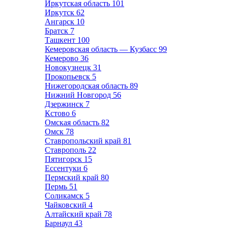
Иркутская область
101
Иркутск
62
Ангарск
10
Братск
7
Ташкент
100
Кемеровская область — Кузбасс
99
Кемерово
36
Новокузнецк
31
Прокопьевск
5
Нижегородская область
89
Нижний Новгород
56
Дзержинск
7
Кстово
6
Омская область
82
Омск
78
Ставропольский край
81
Ставрополь
22
Пятигорск
15
Ессентуки
6
Пермский край
80
Пермь
51
Соликамск
5
Чайковский
4
Алтайский край
78
Барнаул
43