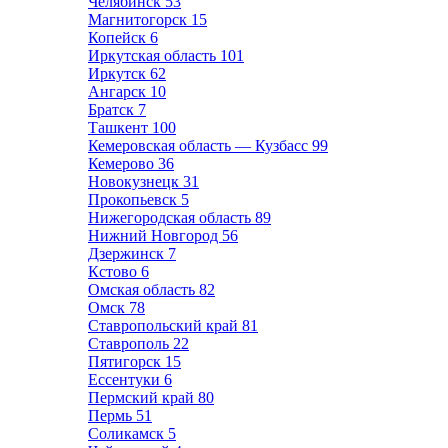
Челябинск
53
Магнитогорск
15
Копейск
6
Иркутская область
101
Иркутск
62
Ангарск
10
Братск
7
Ташкент
100
Кемеровская область — Кузбасс
99
Кемерово
36
Новокузнецк
31
Прокопьевск
5
Нижегородская область
89
Нижний Новгород
56
Дзержинск
7
Кстово
6
Омская область
82
Омск
78
Ставропольский край
81
Ставрополь
22
Пятигорск
15
Ессентуки
6
Пермский край
80
Пермь
51
Соликамск
5