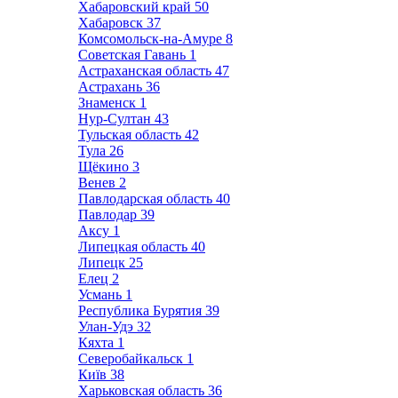
Хабаровский край
50
Хабаровск
37
Комсомольск-на-Амуре
8
Советская Гавань
1
Астраханская область
47
Астрахань
36
Знаменск
1
Нур-Султан
43
Тульская область
42
Тула
26
Щёкино
3
Венев
2
Павлодарская область
40
Павлодар
39
Аксу
1
Липецкая область
40
Липецк
25
Елец
2
Усмань
1
Республика Бурятия
39
Улан-Удэ
32
Кяхта
1
Северобайкальск
1
Київ
38
Харьковская область
36