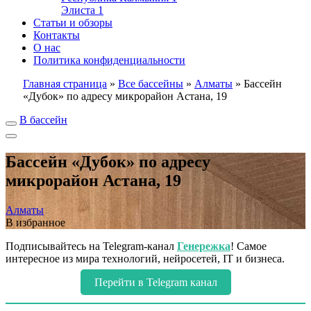
Элиста
1
Статьи и обзоры
Контакты
О нас
Политика конфиденциальности
Главная страница
»
Все бассейны
»
Алматы
»
Бассейн
«Дубок» по адресу микрорайон Астана, 19
В бассейн
Бассейн «Дубок» по адресу
микрорайон Астана, 19
Алматы
В избранное
Подписывайтесь на Telegram-канал
Генережка
! Самое
интересное из мира технологий, нейросетей, IT и бизнеса.
Перейти в Telegram канал