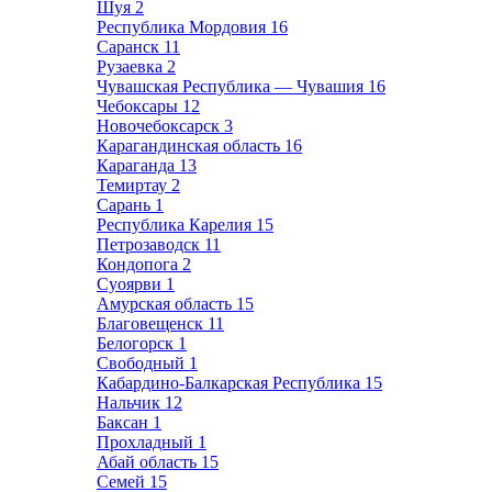
Шуя
2
Республика Мордовия
16
Саранск
11
Рузаевка
2
Чувашская Республика — Чувашия
16
Чебоксары
12
Новочебоксарск
3
Карагандинская область
16
Караганда
13
Темиртау
2
Сарань
1
Республика Карелия
15
Петрозаводск
11
Кондопога
2
Суоярви
1
Амурская область
15
Благовещенск
11
Белогорск
1
Свободный
1
Кабардино-Балкарская Республика
15
Нальчик
12
Баксан
1
Прохладный
1
Абай область
15
Семей
15