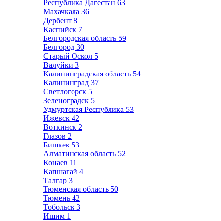
Республика Дагестан
63
Махачкала
36
Дербент
8
Каспийск
7
Белгородская область
59
Белгород
30
Старый Оскол
5
Валуйки
3
Калининградская область
54
Калининград
37
Светлогорск
5
Зеленоградск
5
Удмуртская Республика
53
Ижевск
42
Воткинск
2
Глазов
2
Бишкек
53
Алматинская область
52
Конаев
11
Капшагай
4
Талгар
3
Тюменская область
50
Тюмень
42
Тобольск
3
Ишим
1