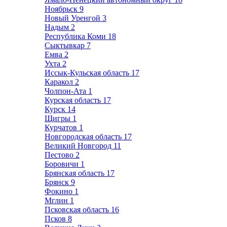
Ноябрьск
9
Новый Уренгой
3
Надым
2
Республика Коми
18
Сыктывкар
7
Емва
2
Ухта
2
Иссык-Кульская область
17
Каракол
2
Чолпон-Ата
1
Курская область
17
Курск
14
Щигры
1
Курчатов
1
Новгородская область
17
Великий Новгород
11
Пестово
2
Боровичи
1
Брянская область
17
Брянск
9
Фокино
1
Мглин
1
Псковская область
16
Псков
8