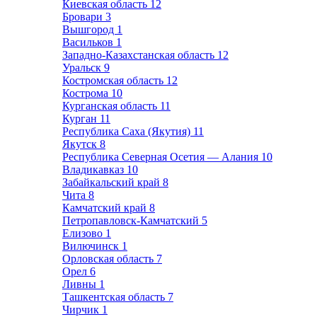
Киевская область
12
Бровари
3
Вышгород
1
Васильков
1
Западно-Казахстанская область
12
Уральск
9
Костромская область
12
Кострома
10
Курганская область
11
Курган
11
Республика Саха (Якутия)
11
Якутск
8
Республика Северная Осетия — Алания
10
Владикавказ
10
Забайкальский край
8
Чита
8
Камчатский край
8
Петропавловск-Камчатский
5
Елизово
1
Вилючинск
1
Орловская область
7
Орел
6
Ливны
1
Ташкентская область
7
Чирчик
1