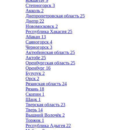
Кокшетау
9
Степногорск
3
Акколь
2
Днепропетровская область
25
Днепр
22
Новомосковск
2
Республика Хакасия
25
Абакан
13
Саяногорск
4
Черногорск
3
Актюбинская область
25
Актобе
25
Оренбургская область
25
Оренбург
16
Бузулук
2
Орск
2
Рязанская область
24
Рязань
18
Скопин
1
Шацк
1
Тверская область
23
Тверь
14
Вышний Волочёк
2
Торжок
1
Республика Адыгея
22