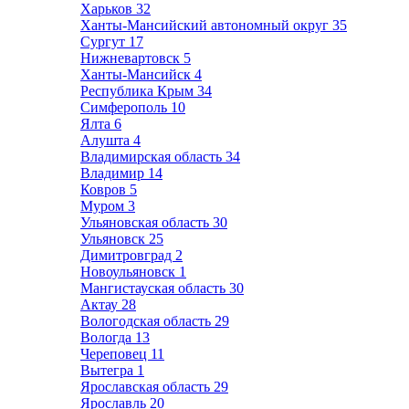
Харьков
32
Ханты-Мансийский автономный округ
35
Сургут
17
Нижневартовск
5
Ханты-Мансийск
4
Республика Крым
34
Симферополь
10
Ялта
6
Алушта
4
Владимирская область
34
Владимир
14
Ковров
5
Муром
3
Ульяновская область
30
Ульяновск
25
Димитровград
2
Новоульяновск
1
Мангистауская область
30
Актау
28
Вологодская область
29
Вологда
13
Череповец
11
Вытегра
1
Ярославская область
29
Ярославль
20