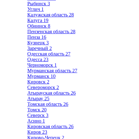
Рыбинск
3
Углич
1
Калужская область
28
Калуга
19
Обнинск
8
Пензенская область
28
Пенза
16
Кузнецк
3
Заречный
2
Одесская область
27
Одесса
23
Черноморск
1
Мурманская область
27
Мурманск
10
Кировск
2
Североморск
2
Атырауская область
26
Атырау
25
Томская область
26
Томск
20
Северск
3
Асино
1
Кировская область
26
Киров
23
Кирово-Чепецк
2