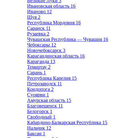
Великие Луки
3
Ивановская область
16
Иваново
12
Шуя
2
Республика Мордовия
16
Саранск
11
Рузаевка
2
Чувашская Республика — Чувашия
16
Чебоксары
12
Новочебоксарск
3
Карагандинская область
16
Караганда
13
Темиртау
2
Сарань
1
Республика Карелия
15
Петрозаводск
11
Кондопога
2
Суоярви
1
Амурская область
15
Благовещенск
11
Белогорск
1
Свободный
1
Кабардино-Балкарская Республика
15
Нальчик
12
Баксан
1