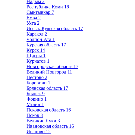
Надым
2
Республика Коми
18
Сыктывкар
7
Емва
2
Ухта
2
Иссык-Кульская область
17
Каракол
2
Чолпон-Ата
1
Курская область
17
Курск
14
Щигры
1
Курчатов
1
Новгородская область
17
Великий Новгород
11
Пестово
2
Боровичи
1
Брянская область
17
Брянск
9
Фокино
1
Мглин
1
Псковская область
16
Псков
8
Великие Луки
3
Ивановская область
16
Иваново
12