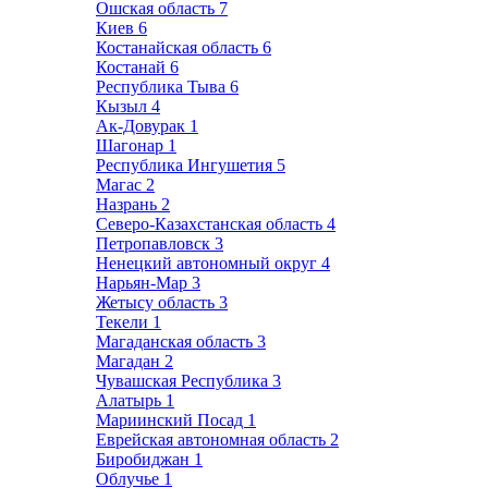
Ошская область
7
Киев
6
Костанайская область
6
Костанай
6
Республика Тыва
6
Кызыл
4
Ак-Довурак
1
Шагонар
1
Республика Ингушетия
5
Магас
2
Назрань
2
Северо-Казахстанская область
4
Петропавловск
3
Ненецкий автономный округ
4
Нарьян-Мар
3
Жетысу область
3
Текели
1
Магаданская область
3
Магадан
2
Чувашская Республика
3
Алатырь
1
Мариинский Посад
1
Еврейская автономная область
2
Биробиджан
1
Облучье
1