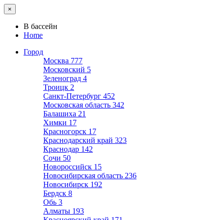
×
В бассейн
Home
Город
Москва
777
Московский
5
Зеленоград
4
Троицк
2
Санкт-Петербург
452
Московская область
342
Балашиха
21
Химки
17
Красногорск
17
Краснодарский край
323
Краснодар
142
Сочи
50
Новороссийск
15
Новосибирская область
236
Новосибирск
192
Бердск
8
Обь
3
Алматы
193
Красноярский край
171