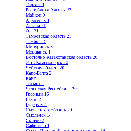
Торжок
1
Республика Адыгея
22
Майкоп
9
Адыгейск
1
Астана
21
Ош
21
Тамбовская область
21
Тамбов
15
Мичуринск
3
Моршанск
1
Восточно-Казахстанская область
20
Усть-Каменогорск
20
Чуйская область
20
Кара-Балта
2
Кант
1
Токмок
1
Чеченская Республика
20
Грозный
16
Шали
2
Гудермес
1
Смоленская область
20
Смоленск
14
Ярцево
2
Сафоново
1
Ямало-Ненецкий автономный округ
18