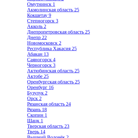
Омутнинск
1
Акмолинская область
25
Кокшетау
9
Степногорск
3
Акколь
2
Днепропетровская область
25
Днепр
22
Новомосковск
2
Республика Хакасия
25
Абакан
13
Саяногорск
4
Черногорск
3
Актюбинская область
25
Актобе
25
Оренбургская область
25
Оренбург
16
Бузулук
2
Орск
2
Рязанская область
24
Рязань
18
Скопин
1
Шацк
1
Тверская область
23
Тверь
14
Вышний Волочёк
2