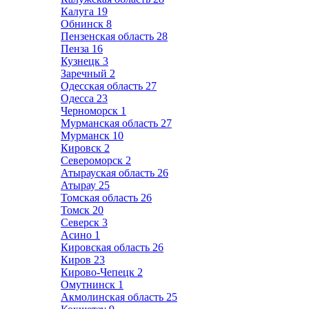
Калуга
19
Обнинск
8
Пензенская область
28
Пенза
16
Кузнецк
3
Заречный
2
Одесская область
27
Одесса
23
Черноморск
1
Мурманская область
27
Мурманск
10
Кировск
2
Североморск
2
Атырауская область
26
Атырау
25
Томская область
26
Томск
20
Северск
3
Асино
1
Кировская область
26
Киров
23
Кирово-Чепецк
2
Омутнинск
1
Акмолинская область
25