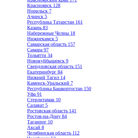
Красноярск
128
Норильск
7
Ачинск
5
Республика Татарстан
161
Казань
83
Набережные Челны
18
Нижнекамск
5
Самарская область
157
Самара
97
Тольятти
34
Новокуйбышевск
9
Свердловская область
151
Екатеринбург
84
Нижний Тагил
14
Каменск-Уральский
7
Республика Башкортостан
150
Уфа
91
Стерлитамак
10
Салават
5
Ростовская область
141
Ростов-на-Дону
84
Таганрог
10
Аксай
8
Челябинская область
112