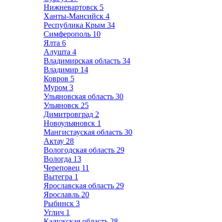
Нижневартовск
5
Ханты-Мансийск
4
Республика Крым
34
Симферополь
10
Ялта
6
Алушта
4
Владимирская область
34
Владимир
14
Ковров
5
Муром
3
Ульяновская область
30
Ульяновск
25
Димитровград
2
Новоульяновск
1
Мангистауская область
30
Актау
28
Вологодская область
29
Вологда
13
Череповец
11
Вытегра
1
Ярославская область
29
Ярославль
20
Рыбинск
3
Углич
1
Калужская область
28