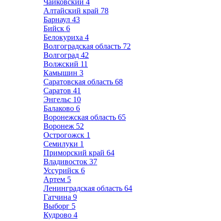
Чайковский
4
Алтайский край
78
Барнаул
43
Бийск
6
Белокуриха
4
Волгоградская область
72
Волгоград
42
Волжский
11
Камышин
3
Саратовская область
68
Саратов
41
Энгельс
10
Балаково
6
Воронежская область
65
Воронеж
52
Острогожск
1
Семилуки
1
Приморский край
64
Владивосток
37
Уссурийск
6
Артем
5
Ленинградская область
64
Гатчина
9
Выборг
5
Кудрово
4