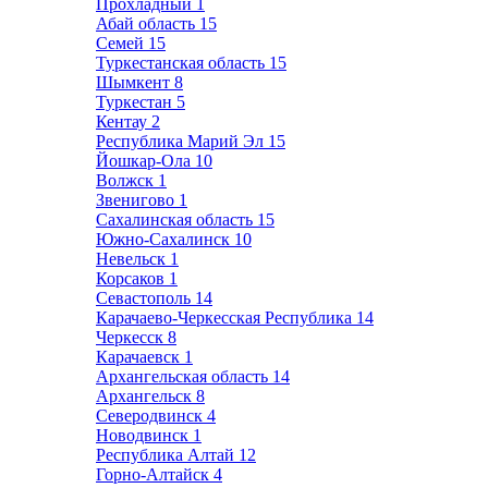
Прохладный
1
Абай область
15
Семей
15
Туркестанская область
15
Шымкент
8
Туркестан
5
Кентау
2
Республика Марий Эл
15
Йошкар-Ола
10
Волжск
1
Звенигово
1
Сахалинская область
15
Южно-Сахалинск
10
Невельск
1
Корсаков
1
Севастополь
14
Карачаево-Черкесская Республика
14
Черкесск
8
Карачаевск
1
Архангельская область
14
Архангельск
8
Северодвинск
4
Новодвинск
1
Республика Алтай
12
Горно-Алтайск
4