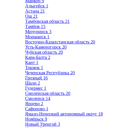
Майкоп
9
Адыгейск
1
Астана
21
Ош
21
Тамбовская область
21
Тамбов
15
Мичуринск
3
Моршанск
1
Восточно-Казахстанская область
20
Усть-Каменогорск
20
Чуйская область
20
Кара-Балта
2
Кант
1
Токмок
1
Чеченская Республика
20
Грозный
16
Шали
2
Гудермес
1
Смоленская область
20
Смоленск
14
Ярцево
2
Сафоново
1
Ямало-Ненецкий автономный округ
18
Ноябрьск
9
Новый Уренгой
3