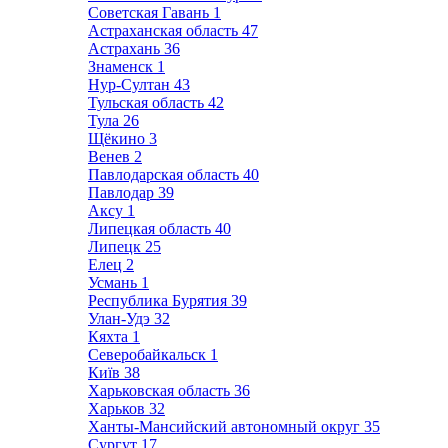
Советская Гавань
1
Астраханская область
47
Астрахань
36
Знаменск
1
Нур-Султан
43
Тульская область
42
Тула
26
Щёкино
3
Венев
2
Павлодарская область
40
Павлодар
39
Аксу
1
Липецкая область
40
Липецк
25
Елец
2
Усмань
1
Республика Бурятия
39
Улан-Удэ
32
Кяхта
1
Северобайкальск
1
Київ
38
Харьковская область
36
Харьков
32
Ханты-Мансийский автономный округ
35
Сургут
17